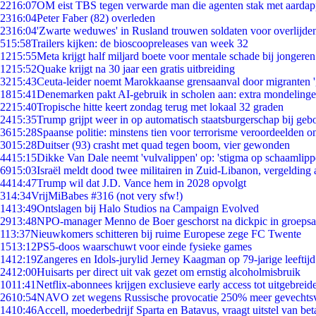
22
16:07
OM eist TBS tegen verwarde man die agenten stak met aardap
23
16:04
Peter Faber (82) overleden
23
16:04
'Zwarte weduwes' in Rusland trouwen soldaten voor overlijden
5
15:58
Trailers kijken: de bioscoopreleases van week 32
12
15:55
Meta krijgt half miljard boete voor mentale schade bij jongeren
12
15:52
Quake krijgt na 30 jaar een gratis uitbreiding
32
15:43
Ceuta-leider noemt Marokkaanse grensaanval door migranten 
18
15:41
Denemarken pakt AI-gebruik in scholen aan: extra mondeling
22
15:40
Tropische hitte keert zondag terug met lokaal 32 graden
24
15:35
Trump grijpt weer in op automatisch staatsburgerschap bij geb
36
15:28
Spaanse politie: minstens tien voor terrorisme veroordeelden 
30
15:28
Duitser (93) crasht met quad tegen boom, vier gewonden
44
15:15
Dikke Van Dale neemt 'vulvalippen' op: 'stigma op schaamlip
69
15:03
Israël meldt dood twee militairen in Zuid-Libanon, vergeldin
44
14:47
Trump wil dat J.D. Vance hem in 2028 opvolgt
3
14:34
VrijMiBabes #316 (not very sfw!)
14
13:49
Ontslagen bij Halo Studios na Campaign Evolved
29
13:48
NPO-manager Menno de Boer geschorst na dickpic in groeps
1
13:37
Nieuwkomers schitteren bij ruime Europese zege FC Twente
15
13:12
PS5-doos waarschuwt voor einde fysieke games
14
12:19
Zangeres en Idols-jurylid Jerney Kaagman op 79-jarige leeftij
24
12:00
Huisarts per direct uit vak gezet om ernstig alcoholmisbruik
10
11:41
Netflix-abonnees krijgen exclusieve early access tot uitgebreid
26
10:54
NAVO zet wegens Russische provocatie 250% meer gevechtsvl
14
10:46
Accell, moederbedrijf Sparta en Batavus, vraagt uitstel van bet