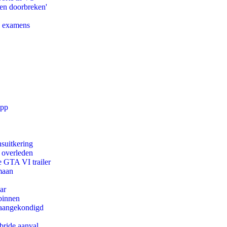
pen doorbreken'
e examens
app
suitkering
d overleden
e GTA VI trailer
maan
ar
binnen
g aangekondigd
bride aanval