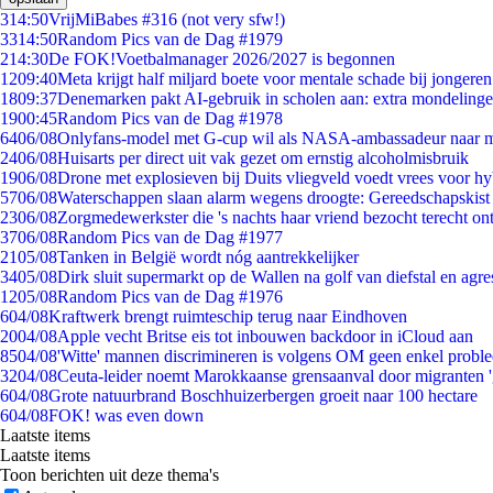
3
14:50
VrijMiBabes #316 (not very sfw!)
33
14:50
Random Pics van de Dag #1979
2
14:30
De FOK!Voetbalmanager 2026/2027 is begonnen
12
09:40
Meta krijgt half miljard boete voor mentale schade bij jongeren
18
09:37
Denemarken pakt AI-gebruik in scholen aan: extra mondeling
19
00:45
Random Pics van de Dag #1978
64
06/08
Onlyfans-model met G-cup wil als NASA-ambassadeur naar 
24
06/08
Huisarts per direct uit vak gezet om ernstig alcoholmisbruik
19
06/08
Drone met explosieven bij Duits vliegveld voedt vrees voor hy
57
06/08
Waterschappen slaan alarm wegens droogte: Gereedschapskist
23
06/08
Zorgmedewerkster die 's nachts haar vriend bezocht terecht on
37
06/08
Random Pics van de Dag #1977
21
05/08
Tanken in België wordt nóg aantrekkelijker
34
05/08
Dirk sluit supermarkt op de Wallen na golf van diefstal en agre
12
05/08
Random Pics van de Dag #1976
6
04/08
Kraftwerk brengt ruimteschip terug naar Eindhoven
20
04/08
Apple vecht Britse eis tot inbouwen backdoor in iCloud aan
85
04/08
'Witte' mannen discrimineren is volgens OM geen enkel probl
32
04/08
Ceuta-leider noemt Marokkaanse grensaanval door migranten 
6
04/08
Grote natuurbrand Boschhuizerbergen groeit naar 100 hectare
6
04/08
FOK! was even down
Laatste items
Laatste items
Toon berichten uit deze thema's