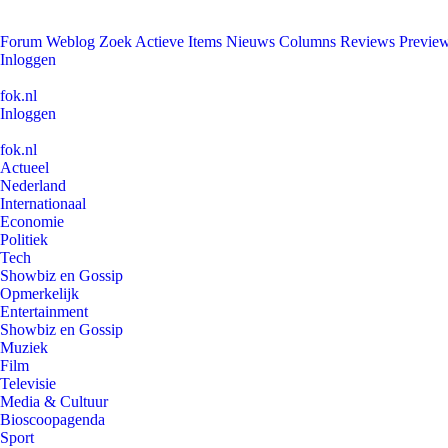
Forum
Weblog
Zoek
Actieve Items
Nieuws
Columns
Reviews
Previe
Inloggen
fok.nl
Inloggen
fok.nl
Actueel
Nederland
Internationaal
Economie
Politiek
Tech
Showbiz en Gossip
Opmerkelijk
Entertainment
Showbiz en Gossip
Muziek
Film
Televisie
Media & Cultuur
Bioscoopagenda
Sport