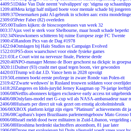
44
09:51
Dikke Van Dale neemt 'vulvalippen' op: 'stigma op schaamlip
12
09:40
Meta krijgt half miljard boete voor mentale schade bij jongeren
18
09:37
Denemarken pakt AI-gebruik in scholen aan: extra mondeling
23
09:05
Peter Faber (82) overleden
5
05:00
Trailers kijken: de bioscoopreleases van week 32
0
03:37
Ajax veel te sterk voor Shelbourne, maar houdt schade beperkt
1
02:34
Nieuwkomers schitteren bij ruime Europese zege FC Twente
19
00:45
Random Pics van de Dag #1978
14
22:04
Ontslagen bij Halo Studios na Campaign Evolved
15
22:01
PS5-doos waarschuwt voor einde fysieke games
2
21:03
Le Court wint na nerveuze finale, Pieterse derde
29
20:40
NPO-manager Menno de Boer geschorst na dickpic in groeps
30
20:11
Duitser (93) crasht met quad tegen boom, vier gewonden
44
20:03
Trump wil dat J.D. Vance hem in 2028 opvolgt
1
19:50
Lemmen boekt eerste profzege in zware Ronde van Polen-rit
23
19:42
'Zwarte weduwes' in Rusland trouwen soldaten voor overlijden
14
18:20
Zangeres en Idols-jurylid Jerney Kaagman op 79-jarige leeftij
10
06/08
Netflix-abonnees krijgen exclusieve early access tot uitgebreid
64
06/08
Onlyfans-model met G-cup wil als NASA-ambassadeur naar 
24
06/08
Huisarts per direct uit vak gezet om ernstig alcoholmisbruik
3
06/08
XBOX platform krijgt zijn eigen "Platinum" achievements dit ja
12
06/08
Capibara's lopen Braziliaans parlementsgebouw Mato Grosso 
69
06/08
Israël meldt dood twee militairen in Zuid-Libanon, vergeldin
15
06/08
Hiroshima herdenkt slachtoffers atoombom, 81 jaar later
19
06/08
Drone met explosieven bij Duits vliegveld voedt vrees voor hy