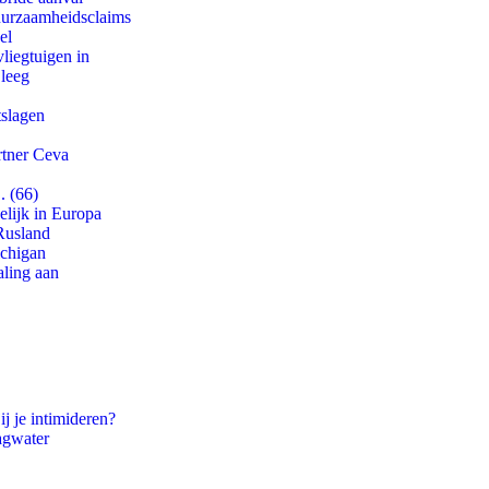
duurzaamheidsclaims
el
iegtuigen in
 leeg
tslagen
rtner Ceva
. (66)
lijk in Europa
Rusland
ichigan
aling aan
ij je intimideren?
agwater