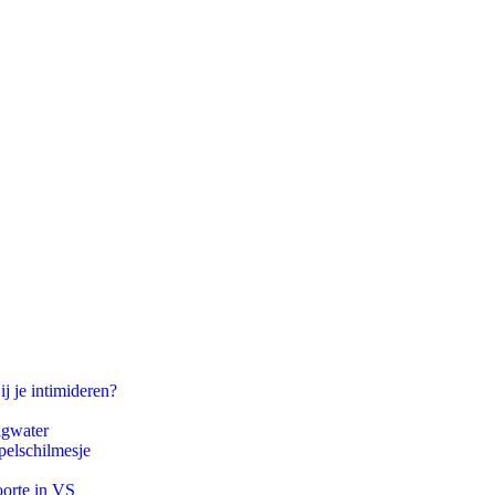
ij je intimideren?
agwater
pelschilmesje
oorte in VS