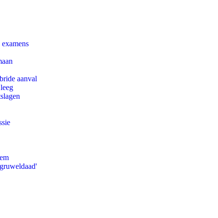
e examens
maan
bride aanval
 leeg
tslagen
ssie
eem
'gruweldaad'