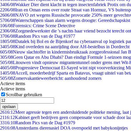
34
06/08
Wakker Dier dient klacht in tegen insectenfabriek Protix om 
22
06/08
Iran en Oman eens over route Straat van Hormuz, VS buitensp
26
06/08
NAVO zet wegens Russische provocatie 250% meer gevechtsvl
57
06/08
Waterschappen slaan alarm wegens droogte: Gereedschapskist
1
06/08
Forensics: Crime Scene Detective
23
06/08
Zorgmedewerkster die 's nachts haar vriend bezocht terecht on
37
06/08
Random Pics van de Dag #1977
18
05/08
Datalek bij Bol en de Bijenkorf na cyberaanval op logistiek pa
34
05/08
Kind overleden na aanrijding door AH-bestelbus in Dordrecht
6
05/08
Nieuw slachtoffer in kindermisbruikzaak zorgprofessional Jan B
3
05/08
Geen Qatar en Abu Dhabi? Dan eindigt Formule 1-seizoen moge
5
05/08
Litouwen vindt opnieuw migrantentunnel onder grens met Wit-
46
05/08
Progressieve Democraat El-Sayed wint nipt voorverkiezing M
14
05/08
Accell, moederbedrijf Sparta en Batavus, vraagt uitstel van bet
5
05/08
Zomervakantieweerbericht: aanhoudend zomers
Actieve items
Actieve items
Scrollbar gebruiken
opslaan
26
16:12
Meer agressie tegen een andersluidende politieke mening, laat j
21
16:12
Kabinet geeft bedrijven geen compensatie voor schade door la
33
16:10
Random Pics van de Dag #1979
29
16:08
Amsterdams dierenasiel DOA overspoeld met babykonijntjes