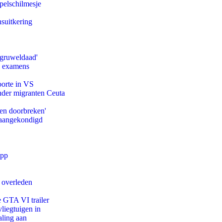
pelschilmesje
suitkering
'gruweldaad'
e examens
oorte in VS
onder migranten Ceuta
pen doorbreken'
g aangekondigd
app
d overleden
e GTA VI trailer
iegtuigen in
aling aan