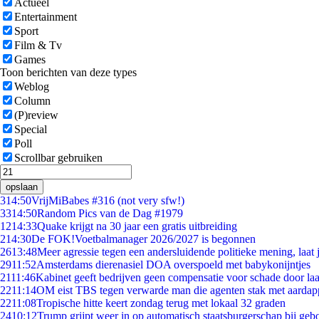
Actueel
Entertainment
Sport
Film & Tv
Games
Toon berichten van deze types
Weblog
Column
(P)review
Special
Poll
Scrollbar gebruiken
opslaan
3
14:50
VrijMiBabes #316 (not very sfw!)
33
14:50
Random Pics van de Dag #1979
12
14:33
Quake krijgt na 30 jaar een gratis uitbreiding
2
14:30
De FOK!Voetbalmanager 2026/2027 is begonnen
26
13:48
Meer agressie tegen een andersluidende politieke mening, laat j
29
11:52
Amsterdams dierenasiel DOA overspoeld met babykonijntjes
21
11:46
Kabinet geeft bedrijven geen compensatie voor schade door la
22
11:14
OM eist TBS tegen verwarde man die agenten stak met aardap
22
11:08
Tropische hitte keert zondag terug met lokaal 32 graden
24
10:12
Trump grijpt weer in op automatisch staatsburgerschap bij geb