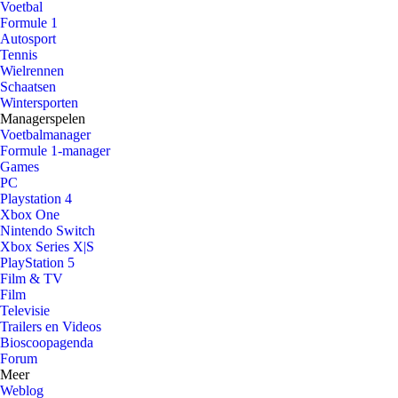
Voetbal
Formule 1
Autosport
Tennis
Wielrennen
Schaatsen
Wintersporten
Managerspelen
Voetbalmanager
Formule 1-manager
Games
PC
Playstation 4
Xbox One
Nintendo Switch
Xbox Series X|S
PlayStation 5
Film & TV
Film
Televisie
Trailers en Videos
Bioscoopagenda
Forum
Meer
Weblog