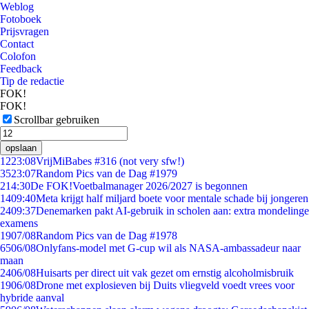
Weblog
Fotoboek
Prijsvragen
Contact
Colofon
Feedback
Tip de redactie
FOK!
FOK!
Scrollbar gebruiken
opslaan
12
23:08
VrijMiBabes #316 (not very sfw!)
35
23:07
Random Pics van de Dag #1979
2
14:30
De FOK!Voetbalmanager 2026/2027 is begonnen
14
09:40
Meta krijgt half miljard boete voor mentale schade bij jongeren
24
09:37
Denemarken pakt AI-gebruik in scholen aan: extra mondelinge
examens
19
07/08
Random Pics van de Dag #1978
65
06/08
Onlyfans-model met G-cup wil als NASA-ambassadeur naar
maan
24
06/08
Huisarts per direct uit vak gezet om ernstig alcoholmisbruik
19
06/08
Drone met explosieven bij Duits vliegveld voedt vrees voor
hybride aanval