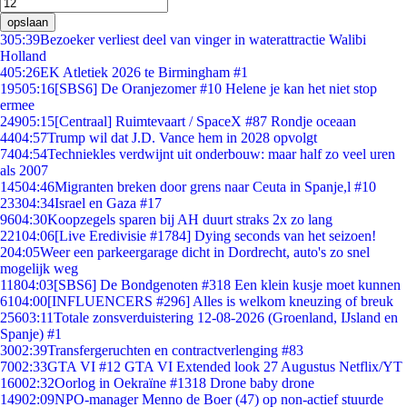
opslaan
3
05:39
Bezoeker verliest deel van vinger in waterattractie Walibi
Holland
4
05:26
EK Atletiek 2026 te Birmingham #1
195
05:16
[SBS6] De Oranjezomer #10 Helene je kan het niet stop
ermee
249
05:15
[Centraal] Ruimtevaart / SpaceX #87 Rondje oceaan
44
04:57
Trump wil dat J.D. Vance hem in 2028 opvolgt
74
04:54
Techniekles verdwijnt uit onderbouw: maar half zo veel uren
als 2007
145
04:46
Migranten breken door grens naar Ceuta in Spanje,l #10
233
04:34
Israel en Gaza #17
96
04:30
Koopzegels sparen bij AH duurt straks 2x zo lang
221
04:06
[Live Eredivisie #1784] Dying seconds van het seizoen!
2
04:05
Weer een parkeergarage dicht in Dordrecht, auto's zo snel
mogelijk weg
118
04:03
[SBS6] De Bondgenoten #318 Een klein kusje moet kunnen
61
04:00
[INFLUENCERS #296] Alles is welkom kneuzing of breuk
256
03:11
Totale zonsverduistering 12-08-2026 (Groenland, IJsland en
Spanje) #1
30
02:39
Transfergeruchten en contractverlenging #83
70
02:33
GTA VI #12 GTA VI Extended look 27 Augustus Netflix/YT
160
02:32
Oorlog in Oekraïne #1318 Drone baby drone
149
02:09
NPO-manager Menno de Boer (47) op non-actief stuurde