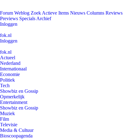
Forum
Weblog
Zoek
Actieve Items
Nieuws
Columns
Reviews
Previews
Specials
Archief
Inloggen
fok.nl
Inloggen
fok.nl
Actueel
Nederland
Internationaal
Economie
Politiek
Tech
Showbiz en Gossip
Opmerkelijk
Entertainment
Showbiz en Gossip
Muziek
Film
Televisie
Media & Cultuur
Bioscoopagenda