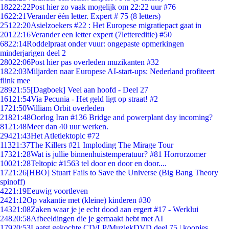
182
22:22
Post hier zo vaak mogelijk om 22:22 uur #76
16
22:21
Verander één letter. Expert # 75 (8 letters)
251
22:20
Asielzoekers #22 : Het Europese migratiepact gaat in
201
22:16
Verander een letter expert (7lettereditie) #50
68
22:14
Roddelpraat onder vuur: ongepaste opmerkingen
minderjarigen deel 2
280
22:06
Post hier pas overleden muzikanten #32
18
22:03
Miljarden naar Europese AI-start-ups: Nederland profiteert
flink mee
289
21:55
[Dagboek] Veel aan hoofd - Deel 27
161
21:54
Via Pecunia - Het geld ligt op straat! #2
17
21:50
William Orbit overleden
218
21:48
Oorlog Iran #136 Bridge and powerplant day incoming?
81
21:48
Meer dan 40 uur werken.
294
21:43
Het Atletiektopic #72
113
21:37
The Killers #21 Imploding The Mirage Tour
173
21:28
Wat is jullie binnenhuistemperatuur? #81 Horrorzomer
100
21:28
Teltopic #1563 tel door en door en door....
17
21:26
[HBO] Stuart Fails to Save the Universe (Big Bang Theory
spinoff)
42
21:19
Eeuwig voortleven
24
21:12
Op vakantie met (kleine) kinderen #30
143
21:08
Zaken waar je je echt dood aan ergert #17 - Werklui
248
20:58
Afbeeldingen die je gemaakt hebt met AI
179
20:53
Laatst gekochte CD/LP/MuziekDVD deel 75 | koopjes