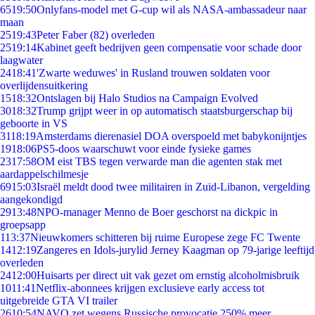
65
19:50
Onlyfans-model met G-cup wil als NASA-ambassadeur naar
maan
25
19:43
Peter Faber (82) overleden
25
19:14
Kabinet geeft bedrijven geen compensatie voor schade door
laagwater
24
18:41
'Zwarte weduwes' in Rusland trouwen soldaten voor
overlijdensuitkering
15
18:32
Ontslagen bij Halo Studios na Campaign Evolved
30
18:32
Trump grijpt weer in op automatisch staatsburgerschap bij
geboorte in VS
31
18:19
Amsterdams dierenasiel DOA overspoeld met babykonijntjes
19
18:06
PS5-doos waarschuwt voor einde fysieke games
23
17:58
OM eist TBS tegen verwarde man die agenten stak met
aardappelschilmesje
69
15:03
Israël meldt dood twee militairen in Zuid-Libanon, vergelding
aangekondigd
29
13:48
NPO-manager Menno de Boer geschorst na dickpic in
groepsapp
1
13:37
Nieuwkomers schitteren bij ruime Europese zege FC Twente
14
12:19
Zangeres en Idols-jurylid Jerney Kaagman op 79-jarige leeftijd
overleden
24
12:00
Huisarts per direct uit vak gezet om ernstig alcoholmisbruik
10
11:41
Netflix-abonnees krijgen exclusieve early access tot
uitgebreide GTA VI trailer
26
10:54
NAVO zet wegens Russische provocatie 250% meer