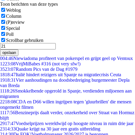
Toon berichten van deze types
Weblog
Column
(P)review
Special
Poll
Scrollbar gebruiken
opslaan
0
04:46
Niewiadoma profiteert van pokerspel en grijpt geel op Ventoux
12
23:08
VrijMiBabes #316 (not very sfw!)
35
23:07
Random Pics van de Dag #1979
18
18:47
Italië hindert reizigers uit Spanje na migratiecrisis Ceuta
19
18:31
Vier aanhoudingen na doodsbedreiging burgemeester Depla
van Breda
11
18:26
Smokkelbende opgerold in Spanje, verdienden miljoenen aan
migranten
22
18:08
CDA en D66 willen ingrijpen tegen 'gluurbrillen' die mensen
ongemerkt filmen
11
17:56
Benzineprijs daalt verder, onzekerheid over Straat van Hormuz
blijft
29
17:47
Voedselprijzen wereldwijd op hoogste niveau in ruim drie jaar
23
14:33
Quake krijgt na 30 jaar een gratis uitbreiding
2
14:30
De FOK!Voetbalmanager 2026/2027 is begonnen