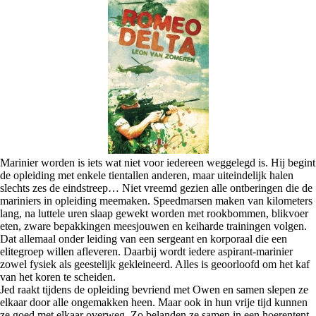
Marinier worden is iets wat niet voor iedereen weggelegd is. Hij begint
de opleiding met enkele tientallen anderen, maar uiteindelijk halen
slechts zes de eindstreep… Niet vreemd gezien alle ontberingen die de
mariniers in opleiding meemaken. Speedmarsen maken van kilometers
lang, na luttele uren slaap gewekt worden met rookbommen, blikvoer
eten, zware bepakkingen meesjouwen en keiharde trainingen volgen.
Dat allemaal onder leiding van een sergeant en korporaal die een
elitegroep willen afleveren. Daarbij wordt iedere aspirant-marinier
zowel fysiek als geestelijk gekleineerd. Alles is geoorloofd om het kaf
van het koren te scheiden.
Jed raakt tijdens de opleiding bevriend met Owen en samen slepen ze
elkaar door alle ongemakken heen. Maar ook in hun vrije tijd kunnen
ze goed met elkaar overweg. Zo belanden ze samen in een hoerentent