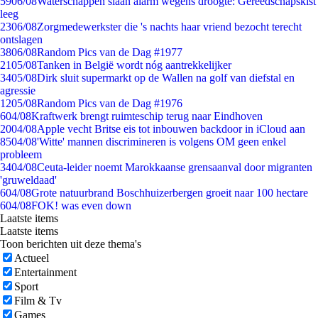
59
06/08
Waterschappen slaan alarm wegens droogte: Gereedschapskist
leeg
23
06/08
Zorgmedewerkster die 's nachts haar vriend bezocht terecht
ontslagen
38
06/08
Random Pics van de Dag #1977
21
05/08
Tanken in België wordt nóg aantrekkelijker
34
05/08
Dirk sluit supermarkt op de Wallen na golf van diefstal en
agressie
12
05/08
Random Pics van de Dag #1976
6
04/08
Kraftwerk brengt ruimteschip terug naar Eindhoven
20
04/08
Apple vecht Britse eis tot inbouwen backdoor in iCloud aan
85
04/08
'Witte' mannen discrimineren is volgens OM geen enkel
probleem
34
04/08
Ceuta-leider noemt Marokkaanse grensaanval door migranten
'gruweldaad'
6
04/08
Grote natuurbrand Boschhuizerbergen groeit naar 100 hectare
6
04/08
FOK! was even down
Laatste items
Laatste items
Toon berichten uit deze thema's
Actueel
Entertainment
Sport
Film & Tv
Games