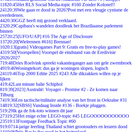
118
20:45
Het RLS Social Media-topic #160 Zonder Kolonel!!
241
20:39
Wie gaan er dood in 2026?Post met een vleugje cynisme de
overledenen.
44
20:30
GGZ heeft mij gezond verklaard.
23
20:29
Capibara's wandelen doodleuk het Braziliaanse parlement
binnen
257
20:25
[UFO/UAP] #16 The Age of Disclosure
137
20:20
[Wielrennen #616] Brennan!
10
20:13
[gratis] Videogames Part 9: Gratis en free-to-play games!
43
19:50
[Voorspellen] Voorspel de eindstand van de Eredivisie
2026/2027
7
19:48
Dries Roelvink spreekt vakantieganger aan om gele zwembroek
49
19:46
Woningtekort: dus ga je woningen slopen, logisch
241
19:46
Top 2000 Editie 2025 #243 Alle dikzakken willen op je
lijken
4
19:42
Last minute balie Schiphol
8
19:39
[2023] Australië: Voyager - Promise #2 - Ze komen naar
Tilburg
74
19:36
Een tactische/militaire analyse van het front in Oekraïne #31
148
19:32
[SBS6] Vandaag Inside #136 - Boekje pluggen.
5
19:29
Ik ga de fok-toto winnen dit jaar
273
19:25
Het enige echte LEGO-topic #45 LEGOOOOOOOOOOO
235
19:13
Frontpage Feedback Topic #60
9
19:07
14-jarige leerling Thailand schiet grootouders en leraren dood
14
19:06
Prijs Bar le duc rood in het buitenland