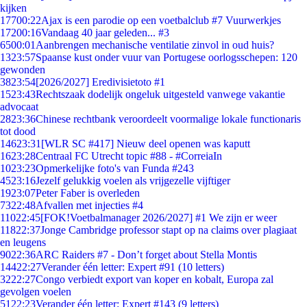
kijken
177
00:22
Ajax is een parodie op een voetbalclub #7 Vuurwerkjes
172
00:16
Vandaag 40 jaar geleden... #3
65
00:01
Aanbrengen mechanische ventilatie zinvol in oud huis?
13
23:57
Spaanse kust onder vuur van Portugese oorlogsschepen: 120
gewonden
38
23:54
[2026/2027] Eredivisietoto #1
15
23:43
Rechtszaak dodelijk ongeluk uitgesteld vanwege vakantie
advocaat
28
23:36
Chinese rechtbank veroordeelt voormalige lokale functionaris
tot dood
146
23:31
[WLR SC #417] Nieuw deel openen was kaputt
16
23:28
Centraal FC Utrecht topic #88 - #CorreiaIn
10
23:23
Opmerkelijke foto's van Funda #243
45
23:16
Jezelf gelukkig voelen als vrijgezelle vijftiger
19
23:07
Peter Faber is overleden
73
22:48
Afvallen met injecties #4
110
22:45
[FOK!Voetbalmanager 2026/2027] #1 We zijn er weer
118
22:37
Jonge Cambridge professor stapt op na claims over plagiaat
en leugens
90
22:36
ARC Raiders #7 - Don’t forget about Stella Montis
144
22:27
Verander één letter: Expert #91 (10 letters)
32
22:27
Congo verbiedt export van koper en kobalt, Europa zal
gevolgen voelen
51
22:23
Verander één letter: Expert #143 (9 letters)