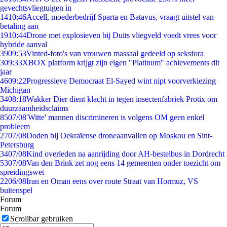
gevechtsvliegtuigen in
14
10:46
Accell, moederbedrijf Sparta en Batavus, vraagt uitstel van
betaling aan
19
10:44
Drone met explosieven bij Duits vliegveld voedt vrees voor
hybride aanval
39
09:53
Vinted-foto's van vrouwen massaal gedeeld op seksfora
3
09:33
XBOX platform krijgt zijn eigen "Platinum" achievements dit
jaar
46
09:22
Progressieve Democraat El-Sayed wint nipt voorverkiezing
Michigan
34
08:18
Wakker Dier dient klacht in tegen insectenfabriek Protix om
duurzaamheidsclaims
85
07/08
'Witte' mannen discrimineren is volgens OM geen enkel
probleem
27
07/08
Doden bij Oekraïense droneaanvallen op Moskou en Sint-
Petersburg
34
07/08
Kind overleden na aanrijding door AH-bestelbus in Dordrecht
53
07/08
Van den Brink zet nog eens 14 gemeenten onder toezicht om
spreidingswet
22
06/08
Iran en Oman eens over route Straat van Hormuz, VS
buitenspel
Forum
Forum
Scrollbar gebruiken