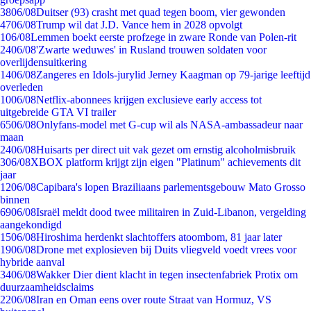
38
06/08
Duitser (93) crasht met quad tegen boom, vier gewonden
47
06/08
Trump wil dat J.D. Vance hem in 2028 opvolgt
1
06/08
Lemmen boekt eerste profzege in zware Ronde van Polen-rit
24
06/08
'Zwarte weduwes' in Rusland trouwen soldaten voor
overlijdensuitkering
14
06/08
Zangeres en Idols-jurylid Jerney Kaagman op 79-jarige leeftijd
overleden
10
06/08
Netflix-abonnees krijgen exclusieve early access tot
uitgebreide GTA VI trailer
65
06/08
Onlyfans-model met G-cup wil als NASA-ambassadeur naar
maan
24
06/08
Huisarts per direct uit vak gezet om ernstig alcoholmisbruik
3
06/08
XBOX platform krijgt zijn eigen "Platinum" achievements dit
jaar
12
06/08
Capibara's lopen Braziliaans parlementsgebouw Mato Grosso
binnen
69
06/08
Israël meldt dood twee militairen in Zuid-Libanon, vergelding
aangekondigd
15
06/08
Hiroshima herdenkt slachtoffers atoombom, 81 jaar later
19
06/08
Drone met explosieven bij Duits vliegveld voedt vrees voor
hybride aanval
34
06/08
Wakker Dier dient klacht in tegen insectenfabriek Protix om
duurzaamheidsclaims
22
06/08
Iran en Oman eens over route Straat van Hormuz, VS