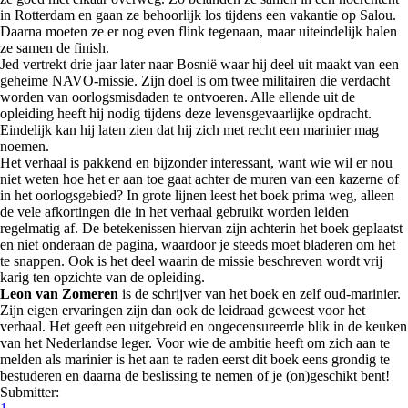
in Rotterdam en gaan ze behoorlijk los tijdens een vakantie op Salou.
Daarna moeten ze er nog even flink tegenaan, maar uiteindelijk halen
ze samen de finish.
Jed vertrekt drie jaar later naar Bosnië waar hij deel uit maakt van een
geheime NAVO-missie. Zijn doel is om twee militairen die verdacht
worden van oorlogsmisdaden te ontvoeren. Alle ellende uit de
opleiding heeft hij nodig tijdens deze levensgevaarlijke opdracht.
Eindelijk kan hij laten zien dat hij zich met recht een marinier mag
noemen.
Het verhaal is pakkend en bijzonder interessant, want wie wil er nou
niet weten hoe het er aan toe gaat achter de muren van een kazerne of
in het oorlogsgebied? In grote lijnen leest het boek prima weg, alleen
de vele afkortingen die in het verhaal gebruikt worden leiden
regelmatig af. De betekenissen hiervan zijn achterin het boek geplaatst
en niet onderaan de pagina, waardoor je steeds moet bladeren om het
te snappen. Ook is het deel waarin de missie beschreven wordt vrij
karig ten opzichte van de opleiding.
Leon van Zomeren
is de schrijver van het boek en zelf oud-marinier.
Zijn eigen ervaringen zijn dan ook de leidraad geweest voor het
verhaal. Het geeft een uitgebreid en ongecensureerde blik in de keuken
van het Nederlandse leger. Voor wie de ambitie heeft om zich aan te
melden als marinier is het aan te raden eerst dit boek eens grondig te
bestuderen en daarna de beslissing te nemen of je (on)geschikt bent!
Submitter: