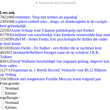
▼ Advertentie door Refinery89
Lees ook
78
22/06
Feministen: 'Stop met termen als papadag'
23
03/04
Ex-piloot onthult seks-, drugs- en drankorgieën in de cockpit -
heel gebruikelijk
2
25/03
Annet Schaap wint Vlaamse publieksprijs met Krekel
6
17/03
Schrijfster van rouwboekje voor kinderen vermoordde haar man
1
15/03
Profiel M - Helen Fields; Een psychologische thriller die onder
je huid kruipt
0
15/03
Helen Fields - De Stalker - een thriller die je nachtrust kost
4
03/01
Literatuurliefhebbers brengen toast uit op schrijver J.R.R.
Tolkien
8
20/12
David Walliams beschuldigd van ongepast gedrag, uitgever laat
hem vallen
11
27/11
Superman nr. 1 Breekt Record: Verkocht voor $9,12 Miljoen
op Veiling
5
16/10
Boek met songteksten Freddie Mercury komt volgend jaar
Font-grootte:
Normaal
Kleiner
regelhoogte :
Normaal
Kleiner