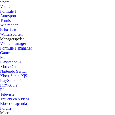
Sport
Voetbal
Formule 1
Autosport
Tennis
Wielrennen
Schaatsen
Wintersporten
Managerspelen
Voetbalmanager
Formule 1-manager
Games
PC
Playstation 4
Xbox One
Nintendo Switch
Xbox Series X|S
PlayStation 5
Film & TV
Film
Televisie
Trailers en Videos
Bioscoopagenda
Forum
Meer