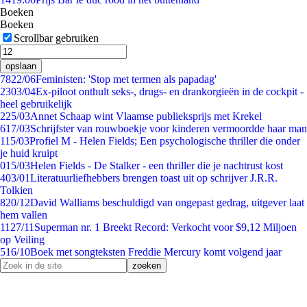
Boeken
Boeken
Scrollbar gebruiken
opslaan
78
22/06
Feministen: 'Stop met termen als papadag'
23
03/04
Ex-piloot onthult seks-, drugs- en drankorgieën in de cockpit -
heel gebruikelijk
2
25/03
Annet Schaap wint Vlaamse publieksprijs met Krekel
6
17/03
Schrijfster van rouwboekje voor kinderen vermoordde haar man
1
15/03
Profiel M - Helen Fields; Een psychologische thriller die onder
je huid kruipt
0
15/03
Helen Fields - De Stalker - een thriller die je nachtrust kost
4
03/01
Literatuurliefhebbers brengen toast uit op schrijver J.R.R.
Tolkien
8
20/12
David Walliams beschuldigd van ongepast gedrag, uitgever laat
hem vallen
11
27/11
Superman nr. 1 Breekt Record: Verkocht voor $9,12 Miljoen
op Veiling
5
16/10
Boek met songteksten Freddie Mercury komt volgend jaar