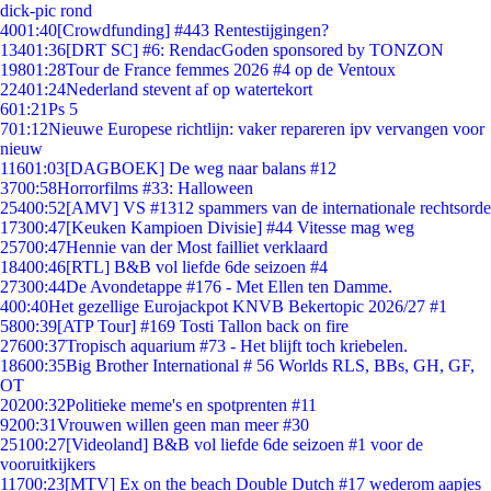
dick-pic rond
40
01:40
[Crowdfunding] #443 Rentestijgingen?
134
01:36
[DRT SC] #6: RendacGoden sponsored by TONZON
198
01:28
Tour de France femmes 2026 #4 op de Ventoux
224
01:24
Nederland stevent af op watertekort
6
01:21
Ps 5
7
01:12
Nieuwe Europese richtlijn: vaker repareren ipv vervangen voor
nieuw
116
01:03
[DAGBOEK] De weg naar balans #12
37
00:58
Horrorfilms #33: Halloween
254
00:52
[AMV] VS #1312 spammers van de internationale rechtsorde
173
00:47
[Keuken Kampioen Divisie] #44 Vitesse mag weg
257
00:47
Hennie van der Most failliet verklaard
184
00:46
[RTL] B&B vol liefde 6de seizoen #4
273
00:44
De Avondetappe #176 - Met Ellen ten Damme.
4
00:40
Het gezellige Eurojackpot KNVB Bekertopic 2026/27 #1
58
00:39
[ATP Tour] #169 Tosti Tallon back on fire
276
00:37
Tropisch aquarium #73 - Het blijft toch kriebelen.
186
00:35
Big Brother International # 56 Worlds RLS, BBs, GH, GF,
OT
202
00:32
Politieke meme's en spotprenten #11
92
00:31
Vrouwen willen geen man meer #30
251
00:27
[Videoland] B&B vol liefde 6de seizoen #1 voor de
vooruitkijkers
117
00:23
[MTV] Ex on the beach Double Dutch #17 wederom aapjes