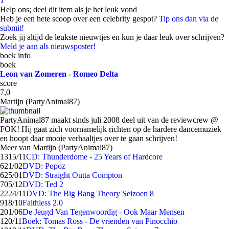
1
Help ons; deel dit item als je het leuk vond
Heb je een hete scoop over een celebrity gespot?
Tip ons dan via de
submit!
Zoek jij altijd de leukste nieuwtjes en kun je daar leuk over schrijven?
Meld je aan als nieuwsposter!
boek info
boek
Leon van Zomeren - Romeo Delta
score
7,0
Martijn (PartyAnimal87)
PartyAnimal87 maakt sinds juli 2008 deel uit van de reviewcrew @
FOK! Hij gaat zich voornamelijk richten op de hardere dancemuziek
en hoopt daar mooie verhaaltjes over te gaan schrijven!
Meer van Martijn (PartyAnimal87)
13
15/11
CD: Thunderdome - 25 Years of Hardcore
6
21/02
DVD: Popoz
6
25/01
DVD: Straight Outta Compton
7
05/12
DVD: Ted 2
22
24/11
DVD: The Big Bang Theory Seizoen 8
9
18/10
Faithless 2.0
2
01/06
De Jeugd Van Tegenwoordig - Ook Maar Mensen
1
20/11
Boek: Tomas Ross - De vrienden van Pinocchio