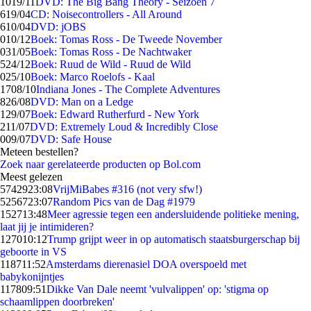
10
19/11
DVD: The Big Bang Theory - Seizoen 7
6
19/04
CD: Noisecontrollers - All Around
6
10/04
DVD: jOBS
0
10/12
Boek: Tomas Ross - De Tweede November
0
31/05
Boek: Tomas Ross - De Nachtwaker
5
24/12
Boek: Ruud de Wild - Ruud de Wild
0
25/10
Boek: Marco Roelofs - Kaal
17
08/10
Indiana Jones - The Complete Adventures
8
26/08
DVD: Man on a Ledge
1
29/07
Boek: Edward Rutherfurd - New York
2
11/07
DVD: Extremely Loud & Incredibly Close
0
09/07
DVD: Safe House
Meteen bestellen?
Zoek naar gerelateerde producten op Bol.com
Meest gelezen
57429
23:08
VrijMiBabes #316 (not very sfw!)
52567
23:07
Random Pics van de Dag #1979
1527
13:48
Meer agressie tegen een andersluidende politieke mening,
laat jij je intimideren?
1270
10:12
Trump grijpt weer in op automatisch staatsburgerschap bij
geboorte in VS
1187
11:52
Amsterdams dierenasiel DOA overspoeld met
babykonijntjes
1178
09:51
Dikke Van Dale neemt 'vulvalippen' op: 'stigma op
schaamlippen doorbreken'