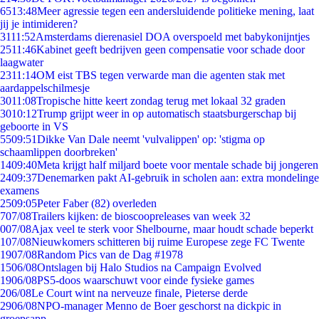
65
13:48
Meer agressie tegen een andersluidende politieke mening, laat
jij je intimideren?
31
11:52
Amsterdams dierenasiel DOA overspoeld met babykonijntjes
25
11:46
Kabinet geeft bedrijven geen compensatie voor schade door
laagwater
23
11:14
OM eist TBS tegen verwarde man die agenten stak met
aardappelschilmesje
30
11:08
Tropische hitte keert zondag terug met lokaal 32 graden
30
10:12
Trump grijpt weer in op automatisch staatsburgerschap bij
geboorte in VS
55
09:51
Dikke Van Dale neemt 'vulvalippen' op: 'stigma op
schaamlippen doorbreken'
14
09:40
Meta krijgt half miljard boete voor mentale schade bij jongeren
24
09:37
Denemarken pakt AI-gebruik in scholen aan: extra mondelinge
examens
25
09:05
Peter Faber (82) overleden
7
07/08
Trailers kijken: de bioscoopreleases van week 32
0
07/08
Ajax veel te sterk voor Shelbourne, maar houdt schade beperkt
1
07/08
Nieuwkomers schitteren bij ruime Europese zege FC Twente
19
07/08
Random Pics van de Dag #1978
15
06/08
Ontslagen bij Halo Studios na Campaign Evolved
19
06/08
PS5-doos waarschuwt voor einde fysieke games
2
06/08
Le Court wint na nerveuze finale, Pieterse derde
29
06/08
NPO-manager Menno de Boer geschorst na dickpic in
groepsapp