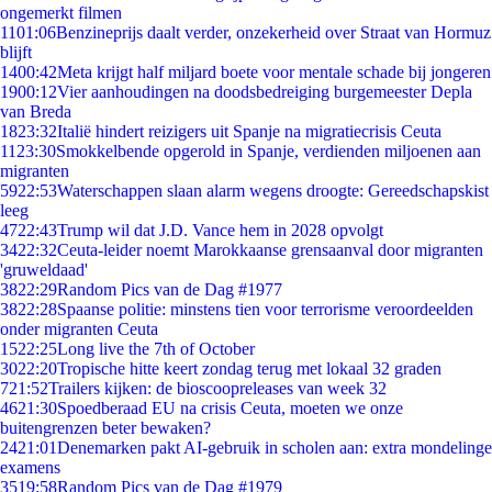
ongemerkt filmen
11
01:06
Benzineprijs daalt verder, onzekerheid over Straat van Hormuz
blijft
14
00:42
Meta krijgt half miljard boete voor mentale schade bij jongeren
19
00:12
Vier aanhoudingen na doodsbedreiging burgemeester Depla
van Breda
18
23:32
Italië hindert reizigers uit Spanje na migratiecrisis Ceuta
11
23:30
Smokkelbende opgerold in Spanje, verdienden miljoenen aan
migranten
59
22:53
Waterschappen slaan alarm wegens droogte: Gereedschapskist
leeg
47
22:43
Trump wil dat J.D. Vance hem in 2028 opvolgt
34
22:32
Ceuta-leider noemt Marokkaanse grensaanval door migranten
'gruweldaad'
38
22:29
Random Pics van de Dag #1977
38
22:28
Spaanse politie: minstens tien voor terrorisme veroordeelden
onder migranten Ceuta
15
22:25
Long live the 7th of October
30
22:20
Tropische hitte keert zondag terug met lokaal 32 graden
7
21:52
Trailers kijken: de bioscoopreleases van week 32
46
21:30
Spoedberaad EU na crisis Ceuta, moeten we onze
buitengrenzen beter bewaken?
24
21:01
Denemarken pakt AI-gebruik in scholen aan: extra mondelinge
examens
35
19:58
Random Pics van de Dag #1979