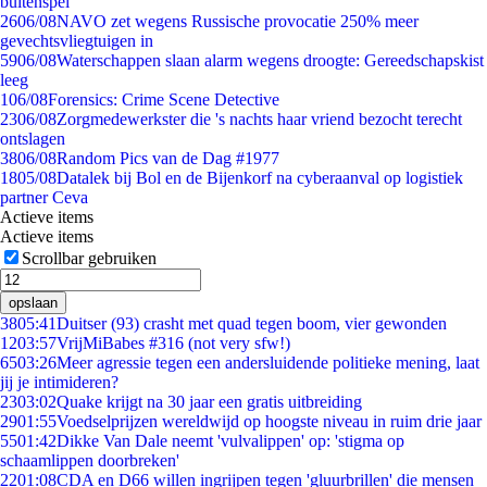
buitenspel
26
06/08
NAVO zet wegens Russische provocatie 250% meer
gevechtsvliegtuigen in
59
06/08
Waterschappen slaan alarm wegens droogte: Gereedschapskist
leeg
1
06/08
Forensics: Crime Scene Detective
23
06/08
Zorgmedewerkster die 's nachts haar vriend bezocht terecht
ontslagen
38
06/08
Random Pics van de Dag #1977
18
05/08
Datalek bij Bol en de Bijenkorf na cyberaanval op logistiek
partner Ceva
Actieve items
Actieve items
Scrollbar gebruiken
opslaan
38
05:41
Duitser (93) crasht met quad tegen boom, vier gewonden
12
03:57
VrijMiBabes #316 (not very sfw!)
65
03:26
Meer agressie tegen een andersluidende politieke mening, laat
jij je intimideren?
23
03:02
Quake krijgt na 30 jaar een gratis uitbreiding
29
01:55
Voedselprijzen wereldwijd op hoogste niveau in ruim drie jaar
55
01:42
Dikke Van Dale neemt 'vulvalippen' op: 'stigma op
schaamlippen doorbreken'
22
01:08
CDA en D66 willen ingrijpen tegen 'gluurbrillen' die mensen