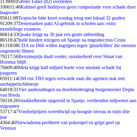
1139
09:05
Peter Faber (82) overleden
1006
11:46
Kabinet geeft bedrijven geen compensatie voor schade door
laagwater
956
11:08
Tropische hitte keert zondag terug met lokaal 32 graden
912
09:37
Denemarken pakt AI-gebruik in scholen aan: extra
mondelinge examens
868
14:33
Quake krijgt na 30 jaar een gratis uitbreiding
865
18:47
Italië hindert reizigers uit Spanje na migratiecrisis Ceuta
813
18:08
CDA en D66 willen ingrijpen tegen 'gluurbrillen' die mensen
ongemerkt filmen
792
17:56
Benzineprijs daalt verder, onzekerheid over Straat van
Hormuz blijft
766
09:40
Meta krijgt half miljard boete voor mentale schade bij
jongeren
659
11:14
OM eist TBS tegen verwarde man die agenten stak met
aardappelschilmesje
640
18:31
Vier aanhoudingen na doodsbedreiging burgemeester Depla
van Breda
591
18:26
Smokkelbende opgerold in Spanje, verdienden miljoenen aan
migranten
537
17:47
Voedselprijzen wereldwijd op hoogste niveau in ruim drie
jaar
43
04:46
Niewiadoma profiteert van pokerspel en grijpt geel op
Ventoux