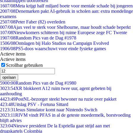
schaamlippen doorbreken'
16
07/08
Meta krijgt half miljard boete voor mentale schade bij jongeren
20
07/08
Denemarken pakt AI-gebruik in scholen aan: extra mondelinge
examens
25
07/08
Peter Faber (82) overleden
0
07/08
Ajax veel te sterk voor Shelbourne, maar houdt schade beperkt
1
07/08
Nieuwkomers schitteren bij ruime Europese zege FC Twente
19
07/08
Random Pics van de Dag #1978
15
06/08
Ontslagen bij Halo Studios na Campaign Evolved
19
06/08
PS5-doos waarschuwt voor einde fysieke games
Actieve items
Actieve items
Scrollbar gebruiken
opslaan
59
00:00
Random Pics van de Dag #1980
30
23:54
XR blokkeert A12 ruim twee uur, agent gebeten bij
aanhouding
44
23:49
PostNL-bezorger steekt bewoner na ruzie over pakket
4
23:48
Uitslag PSV - Fortuna Sittard
21
23:31
Jesus Simulator komt naar Nintendo Switch
20
23:11
RIVM vindt PFAS in al de geteste moedermelk, borstvoeding
blijft advies
3
23:04
Nieuwe president De la Espriella gaat strijd aan met
drugskartels Colombia