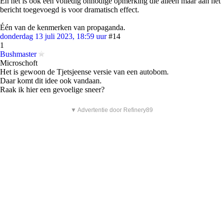
En het is ook een volledig onnodige opmerking die alleen maar aan het
bericht toegevoegd is voor dramatisch effect.
Één van de kenmerken van propaganda.
donderdag 13 juli 2023, 18:59 uur
#14
1
Bushmaster
Microschoft
Het is gewoon de Tjetsjeense versie van een autobom.
Daar komt dit idee ook vandaan.
Raak ik hier een gevoelige sneer?
▼ Advertentie door Refinery89