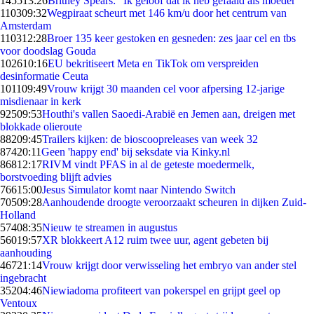
1455
13:26
Britney Spears: "Ik geloof dat ik heb gefaald als moeder"
1103
09:32
Wegpiraat scheurt met 146 km/u door het centrum van
Amsterdam
1103
12:28
Broer 135 keer gestoken en gesneden: zes jaar cel en tbs
voor doodslag Gouda
1026
10:16
EU bekritiseert Meta en TikTok om verspreiden
desinformatie Ceuta
1011
09:49
Vrouw krijgt 30 maanden cel voor afpersing 12-jarige
misdienaar in kerk
925
09:53
Houthi's vallen Saoedi-Arabië en Jemen aan, dreigen met
blokkade olieroute
882
09:45
Trailers kijken: de bioscoopreleases van week 32
874
20:11
Geen 'happy end' bij seksdate via Kinky.nl
868
12:17
RIVM vindt PFAS in al de geteste moedermelk,
borstvoeding blijft advies
766
15:00
Jesus Simulator komt naar Nintendo Switch
705
09:28
Aanhoudende droogte veroorzaakt scheuren in dijken Zuid-
Holland
574
08:35
Nieuw te streamen in augustus
560
19:57
XR blokkeert A12 ruim twee uur, agent gebeten bij
aanhouding
467
21:14
Vrouw krijgt door verwisseling het embryo van ander stel
ingebracht
352
04:46
Niewiadoma profiteert van pokerspel en grijpt geel op
Ventoux