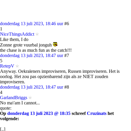
donderdag 13 juli 2023, 18:46 uur
#6
1
NiceThingsAddict
Like them, I do
Zonne grote vuurbal jonguh
the chase is as much fun as the catch!!!
donderdag 13 juli 2023, 18:47 uur
#7
5
RetepV
Anyway. Oekraïeners improviseren, Russen improviseren. Het is
oorlog. Het zou pas opzienbarend zijn als ze NIET zouden
improviseren.
donderdag 13 juli 2023, 18:47 uur
#8
4
GarlandBriggs
No ma\'am I cannot...
quote:
Op
donderdag 13 juli 2023 @ 18:35
schreef
Cruzinats
het
volgende:
[..]