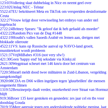
1
23:03
Vollering slaat dubbelslag in Nice en neemt geel over
2
23:02
Uitslag NEC - Telstar
55
22:47
EU bekritiseert Meta en TikTok om verspreiden desinformatie
Ceuta
3
22:27
Vrouw krijgt door verwisseling het embryo van ander stel
ingebracht
27
22:24
Britney Spears: "Ik geloof dat ik heb gefaald als moeder"
43
22:22
Random Pics van de Dag #1448
43
22:19
Houthi's vallen Saoedi-Arabië en Jemen aan, dreigen met
blokkade olieroute
45
22:11
VS: kans op Russische aanval op NAVO-land groeit,
munitietekort wordt probleem
15
21:37
VrijMiBabes #316 (not very sfw!)
4
21:30
Geen 'happy end' bij seksdate via Kinky.nl
26
21:30
Wegpiraat scheurt met 146 km/u door het centrum van
Amsterdam
72
20:58
Israël meldt dood twee militairen in Zuid-Libanon, vergelding
aangekondigd
39
20:08
CDA en D66 willen ingrijpen tegen 'gluurbrillen' die mensen
ongemerkt filmen
13
19:52
Benzineprijs daalt verder, onzekerheid over Straat van Hormuz
blijft
9
19:36
Broer 135 keer gestoken en gesneden: zes jaar cel en tbs voor
doodslag Gouda
70
19:35
Meer agressie tegen een andersluidende politieke mening, laat