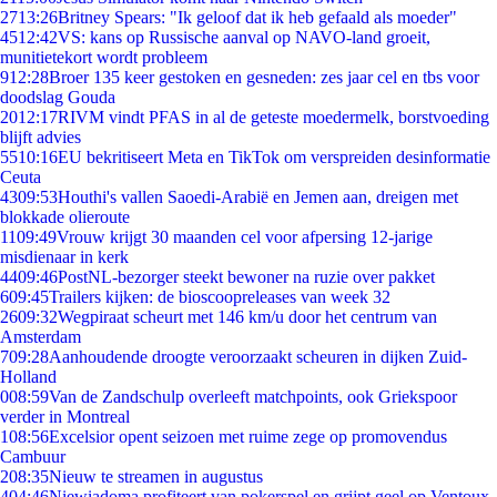
27
13:26
Britney Spears: "Ik geloof dat ik heb gefaald als moeder"
45
12:42
VS: kans op Russische aanval op NAVO-land groeit,
munitietekort wordt probleem
9
12:28
Broer 135 keer gestoken en gesneden: zes jaar cel en tbs voor
doodslag Gouda
20
12:17
RIVM vindt PFAS in al de geteste moedermelk, borstvoeding
blijft advies
55
10:16
EU bekritiseert Meta en TikTok om verspreiden desinformatie
Ceuta
43
09:53
Houthi's vallen Saoedi-Arabië en Jemen aan, dreigen met
blokkade olieroute
11
09:49
Vrouw krijgt 30 maanden cel voor afpersing 12-jarige
misdienaar in kerk
44
09:46
PostNL-bezorger steekt bewoner na ruzie over pakket
6
09:45
Trailers kijken: de bioscoopreleases van week 32
26
09:32
Wegpiraat scheurt met 146 km/u door het centrum van
Amsterdam
7
09:28
Aanhoudende droogte veroorzaakt scheuren in dijken Zuid-
Holland
0
08:59
Van de Zandschulp overleeft matchpoints, ook Griekspoor
verder in Montreal
1
08:56
Excelsior opent seizoen met ruime zege op promovendus
Cambuur
2
08:35
Nieuw te streamen in augustus
4
04:46
Niewiadoma profiteert van pokerspel en grijpt geel op Ventoux