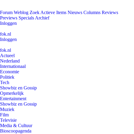
Forum
Weblog
Zoek
Actieve Items
Nieuws
Columns
Reviews
Previews
Specials
Archief
Inloggen
fok.nl
Inloggen
fok.nl
Actueel
Nederland
Internationaal
Economie
Politiek
Tech
Showbiz en Gossip
Opmerkelijk
Entertainment
Showbiz en Gossip
Muziek
Film
Televisie
Media & Cultuur
Bioscoopagenda