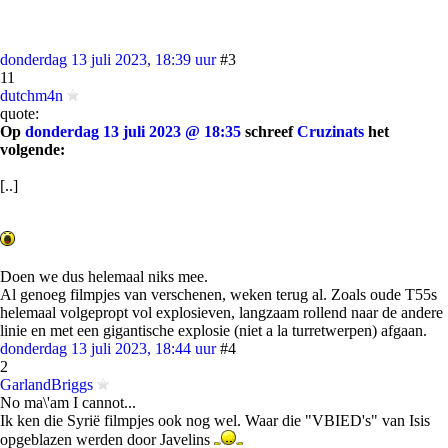
donderdag 13 juli 2023, 18:39 uur
#3
11
dutchm4n
quote:
Op
donderdag 13 juli 2023 @ 18:35
schreef
Cruzinats
het
volgende:
[..]
Doen we dus helemaal niks mee.
Al genoeg filmpjes van verschenen, weken terug al. Zoals oude T55s
helemaal volgepropt vol explosieven, langzaam rollend naar de andere
linie en met een gigantische explosie (niet a la turretwerpen) afgaan.
donderdag 13 juli 2023, 18:44 uur
#4
2
GarlandBriggs
No ma\'am I cannot...
Ik ken die Syrië filmpjes ook nog wel. Waar die "VBIED's" van Isis
opgeblazen werden door Javelins