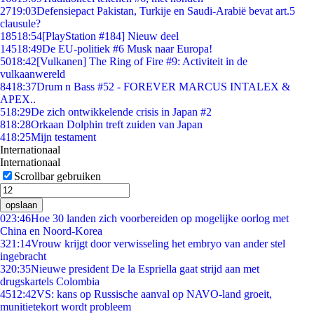
27
19:03
Defensiepact Pakistan, Turkije en Saudi-Arabië bevat art.5
clausule?
185
18:54
[PlayStation #184] Nieuw deel
145
18:49
De EU-politiek #6 Musk naar Europa!
50
18:42
[Vulkanen] The Ring of Fire #9: Activiteit in de
vulkaanwereld
84
18:37
Drum n Bass #52 - FOREVER MARCUS INTALEX &
APEX..
5
18:29
De zich ontwikkelende crisis in Japan #2
8
18:28
Orkaan Dolphin treft zuiden van Japan
4
18:25
Mijn testament
Internationaal
Internationaal
Scrollbar gebruiken
opslaan
0
23:46
Hoe 30 landen zich voorbereiden op mogelijke oorlog met
China en Noord-Korea
3
21:14
Vrouw krijgt door verwisseling het embryo van ander stel
ingebracht
3
20:35
Nieuwe president De la Espriella gaat strijd aan met
drugskartels Colombia
45
12:42
VS: kans op Russische aanval op NAVO-land groeit,
munitietekort wordt probleem