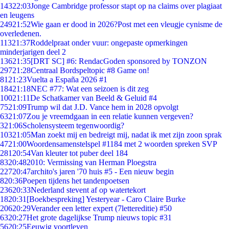
143
22:03
Jonge Cambridge professor stapt op na claims over plagiaat
en leugens
249
21:52
Wie gaan er dood in 2026?Post met een vleugje cynisme de
overledenen.
113
21:37
Roddelpraat onder vuur: ongepaste opmerkingen
minderjarigen deel 2
136
21:35
[DRT SC] #6: RendacGoden sponsored by TONZON
297
21:28
Centraal Bordspeltopic #8 Game on!
81
21:23
Vuelta a España 2026 #1
184
21:18
NEC #77: Wat een seizoen is dit zeg
100
21:11
De Schatkamer van Beeld & Geluid #4
75
21:09
Trump wil dat J.D. Vance hem in 2028 opvolgt
63
21:07
Zou je vreemdgaan in een relatie kunnen vergeven?
3
21:06
Scholensysteem tegenwoordig?
103
21:05
Man zoekt mij en bedreigt mij, nadat ik met zijn zoon sprak
47
21:00
Woordensamenstelspel #1184 met 2 woorden spreken SVP
281
20:54
Van kleuter tot puber deel 184
83
20:48
2010: Vermissing van Herman Ploegstra
227
20:47
archito's jaren '70 huis #5 - Een nieuw begin
8
20:36
Poepen tijdens het tandenpoetsen
236
20:33
Nederland stevent af op watertekort
18
20:31
[Boekbespreking] Yesteryear - Caro Claire Burke
206
20:29
Verander een letter expert (7lettereditie) #50
63
20:27
Het grote dagelijkse Trump nieuws topic #31
56
20:25
Eeuwig voortleven