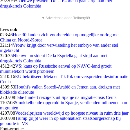
292
20:35
Nieuwe president De la Espriella gaat strijd aan met
drugskartels Colombia
▼ Advertentie door Refinery89
Lees ook
0
23:46
Hoe 30 landen zich voorbereiden op mogelijke oorlog met
China en Noord-Korea
3
21:14
Vrouw krijgt door verwisseling het embryo van ander stel
ingebracht
3
20:35
Nieuwe president De la Espriella gaat strijd aan met
drugskartels Colombia
45
12:42
VS: kans op Russische aanval op NAVO-land groeit,
munitietekort wordt probleem
55
10:16
EU bekritiseert Meta en TikTok om verspreiden desinformatie
Ceuta
43
09:53
Houthi's vallen Saoedi-Arabië en Jemen aan, dreigen met
blokkade olieroute
27
07/08
Italië hindert reizigers uit Spanje na migratiecrisis Ceuta
11
07/08
Smokkelbende opgerold in Spanje, verdienden miljoenen aan
migranten
42
07/08
Voedselprijzen wereldwijd op hoogste niveau in ruim drie jaar
30
07/08
Trump grijpt weer in op automatisch staatsburgerschap bij
geboorte in VS
Font-grootte: