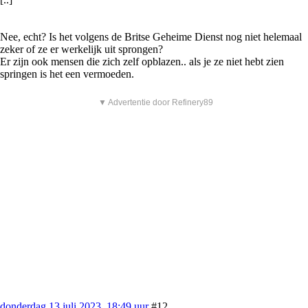
Nee, echt? Is het volgens de Britse Geheime Dienst nog niet helemaal
zeker of ze er werkelijk uit sprongen?
Er zijn ook mensen die zich zelf opblazen.. als je ze niet hebt zien
springen is het een vermoeden.
▼ Advertentie door Refinery89
donderdag 13 juli 2023, 18:49 uur
#12