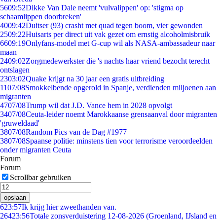
56
09:52
Dikke Van Dale neemt 'vulvalippen' op: 'stigma op
schaamlippen doorbreken'
40
09:42
Duitser (93) crasht met quad tegen boom, vier gewonden
25
09:22
Huisarts per direct uit vak gezet om ernstig alcoholmisbruik
66
09:19
Onlyfans-model met G-cup wil als NASA-ambassadeur naar
maan
24
09:02
Zorgmedewerkster die 's nachts haar vriend bezocht terecht
ontslagen
23
03:02
Quake krijgt na 30 jaar een gratis uitbreiding
11
07/08
Smokkelbende opgerold in Spanje, verdienden miljoenen aan
migranten
47
07/08
Trump wil dat J.D. Vance hem in 2028 opvolgt
34
07/08
Ceuta-leider noemt Marokkaanse grensaanval door migranten
'gruweldaad'
38
07/08
Random Pics van de Dag #1977
38
07/08
Spaanse politie: minstens tien voor terrorisme veroordeelden
onder migranten Ceuta
Forum
Forum
Scrollbar gebruiken
opslaan
6
23:57
Ik krijg hier zweethanden van.
264
23:56
Totale zonsverduistering 12-08-2026 (Groenland, IJsland en