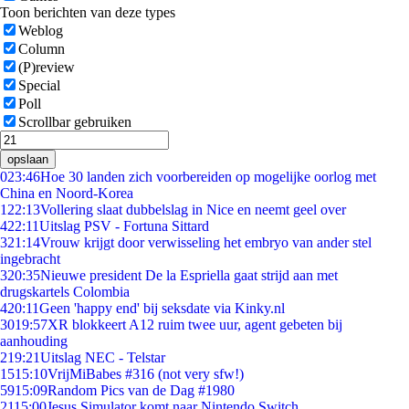
Toon berichten van deze types
Weblog
Column
(P)review
Special
Poll
Scrollbar gebruiken
opslaan
0
23:46
Hoe 30 landen zich voorbereiden op mogelijke oorlog met
China en Noord-Korea
1
22:13
Vollering slaat dubbelslag in Nice en neemt geel over
4
22:11
Uitslag PSV - Fortuna Sittard
3
21:14
Vrouw krijgt door verwisseling het embryo van ander stel
ingebracht
3
20:35
Nieuwe president De la Espriella gaat strijd aan met
drugskartels Colombia
4
20:11
Geen 'happy end' bij seksdate via Kinky.nl
30
19:57
XR blokkeert A12 ruim twee uur, agent gebeten bij
aanhouding
2
19:21
Uitslag NEC - Telstar
15
15:10
VrijMiBabes #316 (not very sfw!)
59
15:09
Random Pics van de Dag #1980
21
15:00
Jesus Simulator komt naar Nintendo Switch