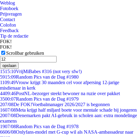
Weblog
Fotoboek
Prijsvragen
Contact
Colofon
Feedback
Tip de redactie
FOK!
FOK!
Scrollbar gebruiken
opslaan
15
15:10
VrijMiBabes #316 (not very sfw!)
59
15:09
Random Pics van de Dag #1980
11
09:49
Vrouw krijgt 30 maanden cel voor afpersing 12-jarige
misdienaar in kerk
44
09:46
PostNL-bezorger steekt bewoner na ruzie over pakket
35
00:07
Random Pics van de Dag #1979
2
07/08
De FOK!Voetbalmanager 2026/2027 is begonnen
16
07/08
Meta krijgt half miljard boete voor mentale schade bij jongeren
20
07/08
Denemarken pakt AI-gebruik in scholen aan: extra mondelinge
examens
19
07/08
Random Pics van de Dag #1978
66
06/08
Onlyfans-model met G-cup wil als NASA-ambassadeur naar