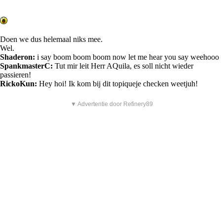
Doen we dus helemaal niks mee.
Wel.
Shaderon:
i say boom boom boom now let me hear you say weehooo
SpankmasterC:
Tut mir leit Herr AQuila, es soll nicht wieder
passieren!
RickoKun:
Hey hoi! Ik kom bij dit topiqueje checken weetjuh!
▼ Advertentie door Refinery89