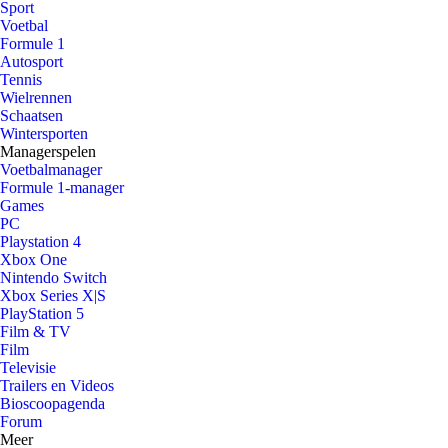
Sport
Voetbal
Formule 1
Autosport
Tennis
Wielrennen
Schaatsen
Wintersporten
Managerspelen
Voetbalmanager
Formule 1-manager
Games
PC
Playstation 4
Xbox One
Nintendo Switch
Xbox Series X|S
PlayStation 5
Film & TV
Film
Televisie
Trailers en Videos
Bioscoopagenda
Forum
Meer