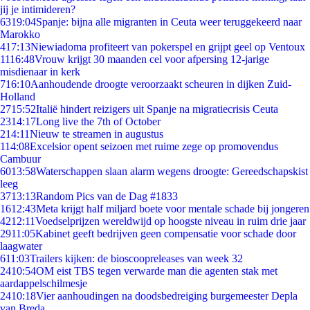
jij je intimideren?
63
19:04
Spanje: bijna alle migranten in Ceuta weer teruggekeerd naar
Marokko
4
17:13
Niewiadoma profiteert van pokerspel en grijpt geel op Ventoux
11
16:48
Vrouw krijgt 30 maanden cel voor afpersing 12-jarige
misdienaar in kerk
7
16:10
Aanhoudende droogte veroorzaakt scheuren in dijken Zuid-
Holland
27
15:52
Italië hindert reizigers uit Spanje na migratiecrisis Ceuta
23
14:17
Long live the 7th of October
2
14:11
Nieuw te streamen in augustus
1
14:08
Excelsior opent seizoen met ruime zege op promovendus
Cambuur
60
13:58
Waterschappen slaan alarm wegens droogte: Gereedschapskist
leeg
37
13:13
Random Pics van de Dag #1833
16
12:43
Meta krijgt half miljard boete voor mentale schade bij jongeren
42
12:11
Voedselprijzen wereldwijd op hoogste niveau in ruim drie jaar
29
11:05
Kabinet geeft bedrijven geen compensatie voor schade door
laagwater
6
11:03
Trailers kijken: de bioscoopreleases van week 32
24
10:54
OM eist TBS tegen verwarde man die agenten stak met
aardappelschilmesje
24
10:18
Vier aanhoudingen na doodsbedreiging burgemeester Depla
van Breda