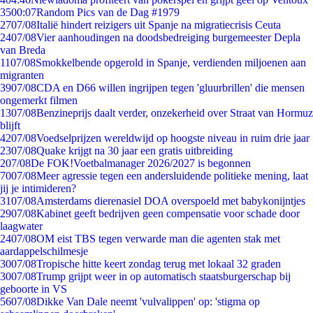
35
00:07
Random Pics van de Dag #1979
27
07/08
Italië hindert reizigers uit Spanje na migratiecrisis Ceuta
24
07/08
Vier aanhoudingen na doodsbedreiging burgemeester Depla
van Breda
11
07/08
Smokkelbende opgerold in Spanje, verdienden miljoenen aan
migranten
39
07/08
CDA en D66 willen ingrijpen tegen 'gluurbrillen' die mensen
ongemerkt filmen
13
07/08
Benzineprijs daalt verder, onzekerheid over Straat van Hormuz
blijft
42
07/08
Voedselprijzen wereldwijd op hoogste niveau in ruim drie jaar
23
07/08
Quake krijgt na 30 jaar een gratis uitbreiding
2
07/08
De FOK!Voetbalmanager 2026/2027 is begonnen
70
07/08
Meer agressie tegen een andersluidende politieke mening, laat
jij je intimideren?
31
07/08
Amsterdams dierenasiel DOA overspoeld met babykonijntjes
29
07/08
Kabinet geeft bedrijven geen compensatie voor schade door
laagwater
24
07/08
OM eist TBS tegen verwarde man die agenten stak met
aardappelschilmesje
30
07/08
Tropische hitte keert zondag terug met lokaal 32 graden
30
07/08
Trump grijpt weer in op automatisch staatsburgerschap bij
geboorte in VS
56
07/08
Dikke Van Dale neemt 'vulvalippen' op: 'stigma op