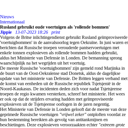
Nieuws
Internationaal
Rusland gebruikt oude voertuigen als 'rollende bommen'
Jippie
13-07-2023 18:26
print
Volgens de Britse inlichtingendienst gebruikt Rusland geïmproviseerde
'voertuigbommen' in de aanvalsoorlog tegen Oekraïne. In juni waren er
berichten dat Russische troepen verouderde pantservoertuigen met
enkele tonnen explosieven als rollende bommen hadden gebruikt,
aldus het Ministerie van Defensie in Londen. De bemanning sprong
waarschijnlijk na het wegrijden uit het voertuig.
De meeste Russische 'voertuigbommen' zijn gemeld rond Marjinka in
de buurt van de Oost-Oekraïense stad Donetsk, aldus de dagelijkse
update van het ministerie van Defensie. De Britten leggen verband met
de komst van eenheden uit de Russische republiek Tsjetsjenië in de
Noord-Kaukasus. De incidenten deden zich voor nadat Tsjetsjeense
troepen de regio kwamen versterken, schreef het ministerie. Het wees
er ook op dat de strijders ervaring hadden met geïmproviseerde
explosieven uit de Tsjetsjeense oorlogen in de jaren negentig.
Het Ministerie van Defensie in Londen gelooft dat de meeste van deze
geprimede Russische voertuigen
"vrijwel zeker"
ontploften voordat ze
hun bestemming bereikten als gevolg van antitankmijnen en
beschietingen. Deze explosieven veroorzaakten echter
"extreem grote