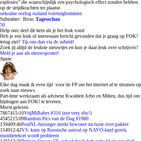
explosies"
die waarschijnlijk een psychologisch effect zouden hebben
op de strijdkrachten ter plaatse.
oekraïne
oorlog
rusland
voertuigbommen
Submitter:
Bron:
Tagesschau
50
Help ons; deel dit item als je het leuk vond
Heb je een leuk of interessant bericht gevonden dat je graag op FOK!
terug ziet?
Tip ons dan via de submit!
Zoek jij altijd de leukste nieuwtjes en kun je daar leuk over schrijven?
Meld je aan als nieuwsposter!
Jippie
Elke dag maak ik even tijd voor de FP om het internet af te struinen op
zoek naar nieuws.
Part-time werkzaam als adviseur Kwaliteit Arbo en Milieu, dus tijd om
bijdragen aan FOK! te leveren.
Meest gelezen
78674
15:10
VrijMiBabes #316 (not very sfw!)
45452
15:09
Random Pics van de Dag #1980
1594
09:46
PostNL-bezorger steekt bewoner na ruzie over pakket
1549
12:42
VS: kans op Russische aanval op NAVO-land groeit,
munitietekort wordt probleem