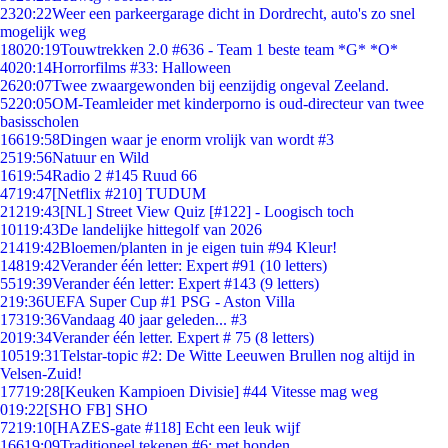
23
20:22
Weer een parkeergarage dicht in Dordrecht, auto's zo snel
mogelijk weg
180
20:19
Touwtrekken 2.0 #636 - Team 1 beste team *G* *O*
40
20:14
Horrorfilms #33: Halloween
26
20:07
Twee zwaargewonden bij eenzijdig ongeval Zeeland.
52
20:05
OM-Teamleider met kinderporno is oud-directeur van twee
basisscholen
166
19:58
Dingen waar je enorm vrolijk van wordt #3
25
19:56
Natuur en Wild
16
19:54
Radio 2 #145 Ruud 66
47
19:47
[Netflix #210] TUDUM
212
19:43
[NL] Street View Quiz [#122] - Loogisch toch
101
19:43
De landelijke hittegolf van 2026
214
19:42
Bloemen/planten in je eigen tuin #94 Kleur!
148
19:42
Verander één letter: Expert #91 (10 letters)
55
19:39
Verander één letter: Expert #143 (9 letters)
2
19:36
UEFA Super Cup #1 PSG - Aston Villa
173
19:36
Vandaag 40 jaar geleden... #3
20
19:34
Verander één letter. Expert # 75 (8 letters)
105
19:31
Telstar-topic #2: De Witte Leeuwen Brullen nog altijd in
Velsen-Zuid!
177
19:28
[Keuken Kampioen Divisie] #44 Vitesse mag weg
0
19:22
[SHO FB] SHO
72
19:10
[HAZES-gate #118] Echt een leuk wijf
166
19:09
Traditioneel tekenen #6; met honden