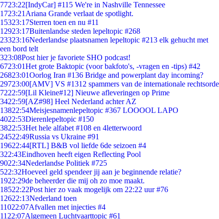
77
23:22
[IndyCar] #115 We're in Nashville Tennessee
17
23:21
Ariana Grande verlaat de spotlight.
153
23:17
Sterren toen en nu #11
129
23:17
Buitenlandse steden lepeltopic #268
233
23:16
Nederlandse plaatsnamen lepeltopic #213 elk gehucht met
een bord telt
3
23:08
Post hier je favoriete SHO podcast!
67
23:01
Het grote Baktopic (voor bakfoto's, -vragen en -tips) #42
268
23:01
Oorlog Iran #136 Bridge and powerplant day incoming?
297
23:00
[AMV] VS #1312 spammers van de internationale rechtsorde
72
22:59
[Lil Kleine#12] Nieuwe afleveringen op Prime
34
22:59
[AZ#98] Heel Nederland achter AZ
138
22:54
Meisjesnamenlepeltopic #367 LOOOOL LAPO
40
22:53
Dierenlepeltopic #150
38
22:53
Het hele alfabet #108 en 4letterwoord
245
22:49
Russia vs Ukraine #91
196
22:44
[RTL] B&B vol liefde 6de seizoen #4
3
22:43
Eindhoven heeft eigen Reflecting Pool
90
22:34
Nederlandse Politiek #725
5
22:32
Hoeveel geld spendeer jij aan je beginnende relatie?
19
22:29
de beheerder die mij oh zo moe maakt.
185
22:22
Post hier zo vaak mogelijk om 22:22 uur #76
126
22:13
Nederland toen
110
22:07
Afvallen met injecties #4
11
22:07
Algemeen Luchtvaarttopic #61