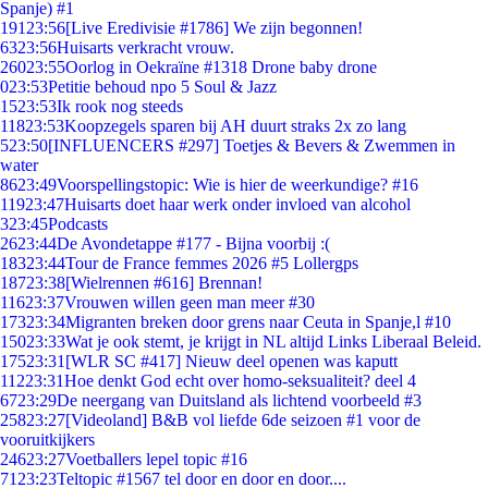
Spanje) #1
191
23:56
[Live Eredivisie #1786] We zijn begonnen!
63
23:56
Huisarts verkracht vrouw.
260
23:55
Oorlog in Oekraïne #1318 Drone baby drone
0
23:53
Petitie behoud npo 5 Soul & Jazz
15
23:53
Ik rook nog steeds
118
23:53
Koopzegels sparen bij AH duurt straks 2x zo lang
5
23:50
[INFLUENCERS #297] Toetjes & Bevers & Zwemmen in
water
86
23:49
Voorspellingstopic: Wie is hier de weerkundige? #16
119
23:47
Huisarts doet haar werk onder invloed van alcohol
3
23:45
Podcasts
26
23:44
De Avondetappe #177 - Bijna voorbij :(
183
23:44
Tour de France femmes 2026 #5 Lollergps
187
23:38
[Wielrennen #616] Brennan!
116
23:37
Vrouwen willen geen man meer #30
173
23:34
Migranten breken door grens naar Ceuta in Spanje,l #10
150
23:33
Wat je ook stemt, je krijgt in NL altijd Links Liberaal Beleid.
175
23:31
[WLR SC #417] Nieuw deel openen was kaputt
112
23:31
Hoe denkt God echt over homo-seksualiteit? deel 4
67
23:29
De neergang van Duitsland als lichtend voorbeeld #3
258
23:27
[Videoland] B&B vol liefde 6de seizoen #1 voor de
vooruitkijkers
246
23:27
Voetballers lepel topic #16
71
23:23
Teltopic #1567 tel door en door en door....