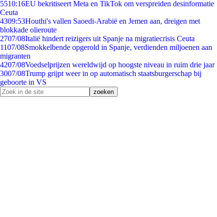
55
10:16
EU bekritiseert Meta en TikTok om verspreiden desinformatie
Ceuta
43
09:53
Houthi's vallen Saoedi-Arabië en Jemen aan, dreigen met
blokkade olieroute
27
07/08
Italië hindert reizigers uit Spanje na migratiecrisis Ceuta
11
07/08
Smokkelbende opgerold in Spanje, verdienden miljoenen aan
migranten
42
07/08
Voedselprijzen wereldwijd op hoogste niveau in ruim drie jaar
30
07/08
Trump grijpt weer in op automatisch staatsburgerschap bij
geboorte in VS