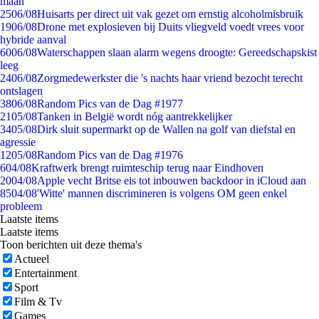
maan
25
06/08
Huisarts per direct uit vak gezet om ernstig alcoholmisbruik
19
06/08
Drone met explosieven bij Duits vliegveld voedt vrees voor
hybride aanval
60
06/08
Waterschappen slaan alarm wegens droogte: Gereedschapskist
leeg
24
06/08
Zorgmedewerkster die 's nachts haar vriend bezocht terecht
ontslagen
38
06/08
Random Pics van de Dag #1977
21
05/08
Tanken in België wordt nóg aantrekkelijker
34
05/08
Dirk sluit supermarkt op de Wallen na golf van diefstal en
agressie
12
05/08
Random Pics van de Dag #1976
6
04/08
Kraftwerk brengt ruimteschip terug naar Eindhoven
20
04/08
Apple vecht Britse eis tot inbouwen backdoor in iCloud aan
85
04/08
'Witte' mannen discrimineren is volgens OM geen enkel
probleem
Laatste items
Laatste items
Toon berichten uit deze thema's
Actueel
Entertainment
Sport
Film & Tv
Games