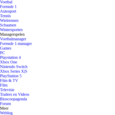
Voetbal
Formule 1
Autosport
Tennis
Wielrennen
Schaatsen
Wintersporten
Managerspelen
Voetbalmanager
Formule 1-manager
Games
PC
Playstation 4
Xbox One
Nintendo Switch
Xbox Series X|S
PlayStation 5
Film & TV
Film
Televisie
Trailers en Videos
Bioscoopagenda
Forum
Meer
Weblog