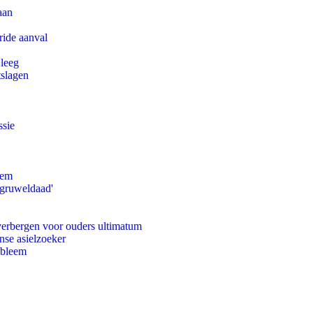
aan
ride aanval
 leeg
tslagen
ssie
eem
'gruweldaad'
 verbergen voor ouders ultimatum
nse asielzoeker
obleem