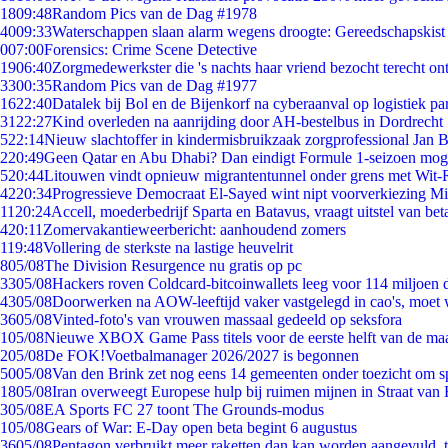
18
09:48
Random Pics van de Dag #1978
40
09:33
Waterschappen slaan alarm wegens droogte: Gereedschapskist
0
07:00
Forensics: Crime Scene Detective
19
06:40
Zorgmedewerkster die 's nachts haar vriend bezocht terecht on
33
00:35
Random Pics van de Dag #1977
16
22:40
Datalek bij Bol en de Bijenkorf na cyberaanval op logistiek pa
31
22:27
Kind overleden na aanrijding door AH-bestelbus in Dordrecht
5
22:14
Nieuw slachtoffer in kindermisbruikzaak zorgprofessional Jan B
2
20:49
Geen Qatar en Abu Dhabi? Dan eindigt Formule 1-seizoen moge
5
20:44
Litouwen vindt opnieuw migrantentunnel onder grens met Wit-
42
20:34
Progressieve Democraat El-Sayed wint nipt voorverkiezing M
11
20:24
Accell, moederbedrijf Sparta en Batavus, vraagt uitstel van bet
4
20:11
Zomervakantieweerbericht: aanhoudend zomers
1
19:48
Vollering de sterkste na lastige heuvelrit
8
05/08
The Division Resurgence nu gratis op pc
33
05/08
Hackers roven Coldcard-bitcoinwallets leeg voor 114 miljoen d
43
05/08
Doorwerken na AOW-leeftijd vaker vastgelegd in cao's, moet
36
05/08
Vinted-foto's van vrouwen massaal gedeeld op seksfora
1
05/08
Nieuwe XBOX Game Pass titels voor de eerste helft van de ma
2
05/08
De FOK!Voetbalmanager 2026/2027 is begonnen
50
05/08
Van den Brink zet nog eens 14 gemeenten onder toezicht om s
18
05/08
Iran overweegt Europese hulp bij ruimen mijnen in Straat va
3
05/08
EA Sports FC 27 toont The Grounds-modus
1
05/08
Gears of War: E-Day open beta begint 6 augustus
36
05/08
Pentagon verbruikt meer raketten dan kan worden aangevuld, t