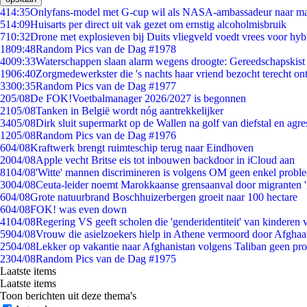
4
14:35
Onlyfans-model met G-cup wil als NASA-ambassadeur naar m
5
14:09
Huisarts per direct uit vak gezet om ernstig alcoholmisbruik
7
10:32
Drone met explosieven bij Duits vliegveld voedt vrees voor hyb
18
09:48
Random Pics van de Dag #1978
40
09:33
Waterschappen slaan alarm wegens droogte: Gereedschapskist
19
06:40
Zorgmedewerkster die 's nachts haar vriend bezocht terecht on
33
00:35
Random Pics van de Dag #1977
2
05/08
De FOK!Voetbalmanager 2026/2027 is begonnen
21
05/08
Tanken in België wordt nóg aantrekkelijker
34
05/08
Dirk sluit supermarkt op de Wallen na golf van diefstal en agre
12
05/08
Random Pics van de Dag #1976
6
04/08
Kraftwerk brengt ruimteschip terug naar Eindhoven
20
04/08
Apple vecht Britse eis tot inbouwen backdoor in iCloud aan
81
04/08
'Witte' mannen discrimineren is volgens OM geen enkel probl
30
04/08
Ceuta-leider noemt Marokkaanse grensaanval door migranten 
6
04/08
Grote natuurbrand Boschhuizerbergen groeit naar 100 hectare
6
04/08
FOK! was even down
41
04/08
Regering VS geeft scholen die 'genderidentiteit' van kinderen
59
04/08
Vrouw die asielzoekers hielp in Athene vermoord door Afghaa
25
04/08
Lekker op vakantie naar Afghanistan volgens Taliban geen pr
23
04/08
Random Pics van de Dag #1975
Laatste items
Laatste items
Toon berichten uit deze thema's