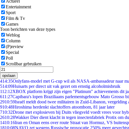
Actueel
Entertainment
Sport
Film & Tv
Games
Toon berichten van deze types
Weblog
Column
(P)review
Special
Poll
Scrollbar gebruiken
opslaan
4
14:35
Onlyfans-model met G-cup wil als NASA-ambassadeur naar m
5
14:09
Huisarts per direct uit vak gezet om ernstig alcoholmisbruik
1
12:12
XBOX platform krijgt zijn eigen "Platinum" achievements dit ja
6
11:27
Capibara's lopen Braziliaans parlementsgebouw Mato Grosso b
29
10:59
Israël meldt dood twee militairen in Zuid-Libanon, vergeldin
9
10:48
Hiroshima herdenkt slachtoffers atoombom, 81 jaar later
7
10:32
Drone met explosieven bij Duits vliegveld voedt vrees voor hyb
26
10:28
Wakker Dier dient klacht in tegen insectenfabriek Protix om 
14
10:16
Iran en Oman eens over route Straat van Hormuz, VS buitensp
18
10:08
NAVO zet wegens Russische provocatie 250% meer gevechtsvl