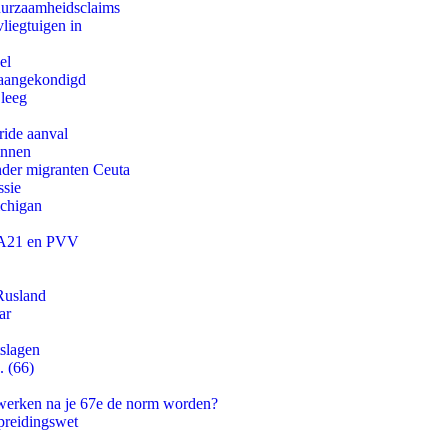
duurzaamheidsclaims
iegtuigen in
el
g aangekondigd
 leeg
ride aanval
innen
onder migranten Ceuta
ssie
ichigan
 JA21 en PVV
Rusland
ar
tslagen
. (66)
 werken na je 67e de norm worden?
preidingswet