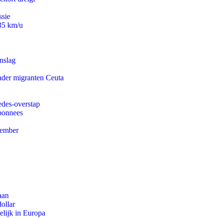
ssie
235 km/u
nslag
onder migranten Ceuta
edes-overstap
abonnees
tember
aan
ollar
lijk in Europa