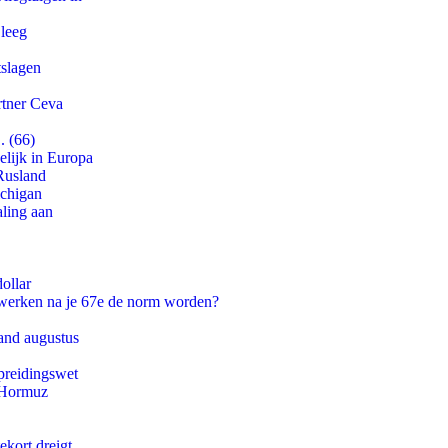
 leeg
tslagen
rtner Ceva
. (66)
lijk in Europa
Rusland
ichigan
aling aan
ollar
 werken na je 67e de norm worden?
and augustus
preidingswet
n Hormuz
ekort dreigt