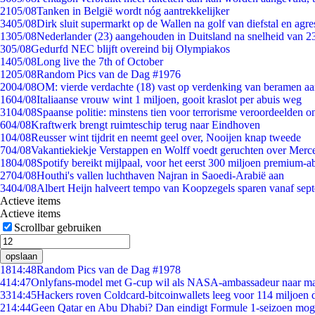
21
05/08
Tanken in België wordt nóg aantrekkelijker
34
05/08
Dirk sluit supermarkt op de Wallen na golf van diefstal en agre
13
05/08
Nederlander (23) aangehouden in Duitsland na snelheid van 
3
05/08
Gedurfd NEC blijft overeind bij Olympiakos
14
05/08
Long live the 7th of October
12
05/08
Random Pics van de Dag #1976
20
04/08
OM: vierde verdachte (18) vast op verdenking van beramen aa
16
04/08
Italiaanse vrouw wint 1 miljoen, gooit kraslot per abuis weg
31
04/08
Spaanse politie: minstens tien voor terrorisme veroordeelden 
6
04/08
Kraftwerk brengt ruimteschip terug naar Eindhoven
1
04/08
Reusser wint tijdrit en neemt geel over, Nooijen knap tweede
7
04/08
Vakantiekiekje Verstappen en Wolff voedt geruchten over Merc
18
04/08
Spotify bereikt mijlpaal, voor het eerst 300 miljoen premium-
27
04/08
Houthi's vallen luchthaven Najran in Saoedi-Arabië aan
34
04/08
Albert Heijn halveert tempo van Koopzegels sparen vanaf sep
Actieve items
Actieve items
Scrollbar gebruiken
opslaan
18
14:48
Random Pics van de Dag #1978
4
14:47
Onlyfans-model met G-cup wil als NASA-ambassadeur naar m
33
14:45
Hackers roven Coldcard-bitcoinwallets leeg voor 114 miljoen d
2
14:44
Geen Qatar en Abu Dhabi? Dan eindigt Formule 1-seizoen moge