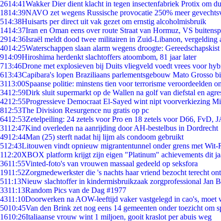
26
14:41
Wakker Dier dient klacht in tegen insectenfabriek Protix om 
18
14:39
NAVO zet wegens Russische provocatie 250% meer gevechtsvl
5
14:38
Huisarts per direct uit vak gezet om ernstig alcoholmisbruik
14
14:37
Iran en Oman eens over route Straat van Hormuz, VS buitensp
29
14:36
Israël meldt dood twee militairen in Zuid-Libanon, vergeldin
40
14:25
Waterschappen slaan alarm wegens droogte: Gereedschapskist
9
14:09
Hiroshima herdenkt slachtoffers atoombom, 81 jaar later
7
13:46
Drone met explosieven bij Duits vliegveld voedt vrees voor hyb
6
13:43
Capibara's lopen Braziliaans parlementsgebouw Mato Grosso b
31
13:00
Spaanse politie: minstens tien voor terrorisme veroordeelden 
34
12:59
Dirk sluit supermarkt op de Wallen na golf van diefstal en agre
42
12:55
Progressieve Democraat El-Sayed wint nipt voorverkiezing M
8
12:53
The Division Resurgence nu gratis op pc
64
12:53
Zetelpeiling: 24 zetels voor Pro en 18 zetels voor D66, FvD,
31
12:47
Kind overleden na aanrijding door AH-bestelbus in Dordrecht
49
12:44
Man (25) sterft nadat hij lijm als condoom gebruikt
5
12:43
Litouwen vindt opnieuw migrantentunnel onder grens met Wit-
1
12:20
XBOX platform krijgt zijn eigen "Platinum" achievements dit ja
36
11:55
Vinted-foto's van vrouwen massaal gedeeld op seksfora
19
11:52
Zorgmedewerkster die 's nachts haar vriend bezocht terecht on
5
11:13
Nieuw slachtoffer in kindermisbruikzaak zorgprofessional Jan B
33
11:13
Random Pics van de Dag #1977
43
11:10
Doorwerken na AOW-leeftijd vaker vastgelegd in cao's, moet
50
10:45
Van den Brink zet nog eens 14 gemeenten onder toezicht om s
16
10:26
Italiaanse vrouw wint 1 miljoen, gooit kraslot per abuis weg