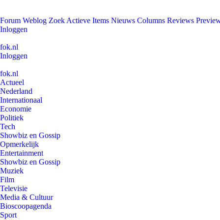
Forum
Weblog
Zoek
Actieve Items
Nieuws
Columns
Reviews
Previe
Inloggen
fok.nl
Inloggen
fok.nl
Actueel
Nederland
Internationaal
Economie
Politiek
Tech
Showbiz en Gossip
Opmerkelijk
Entertainment
Showbiz en Gossip
Muziek
Film
Televisie
Media & Cultuur
Bioscoopagenda
Sport