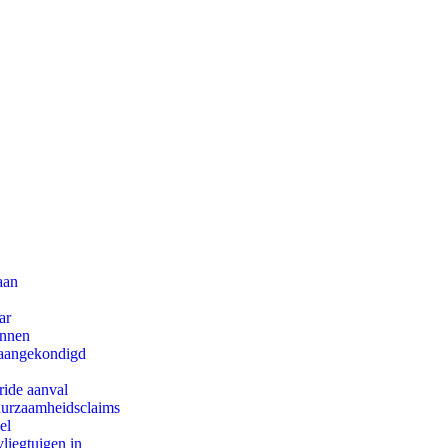
aan
ar
innen
g aangekondigd
ride aanval
duurzaamheidsclaims
el
iegtuigen in