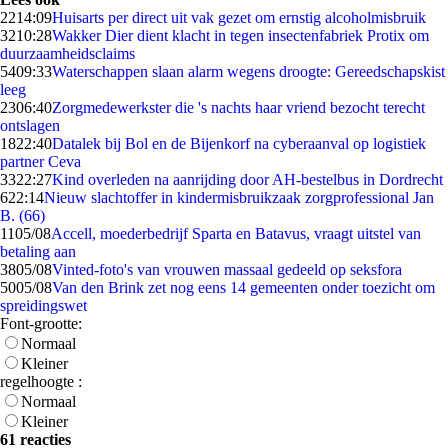
22
14:09
Huisarts per direct uit vak gezet om ernstig alcoholmisbruik
32
10:28
Wakker Dier dient klacht in tegen insectenfabriek Protix om
duurzaamheidsclaims
54
09:33
Waterschappen slaan alarm wegens droogte: Gereedschapskist
leeg
23
06:40
Zorgmedewerkster die 's nachts haar vriend bezocht terecht
ontslagen
18
22:40
Datalek bij Bol en de Bijenkorf na cyberaanval op logistiek
partner Ceva
33
22:27
Kind overleden na aanrijding door AH-bestelbus in Dordrecht
6
22:14
Nieuw slachtoffer in kindermisbruikzaak zorgprofessional Jan
B. (66)
11
05/08
Accell, moederbedrijf Sparta en Batavus, vraagt uitstel van
betaling aan
38
05/08
Vinted-foto's van vrouwen massaal gedeeld op seksfora
50
05/08
Van den Brink zet nog eens 14 gemeenten onder toezicht om
spreidingswet
Font-grootte:
Normaal
Kleiner
regelhoogte :
Normaal
Kleiner
61 reacties