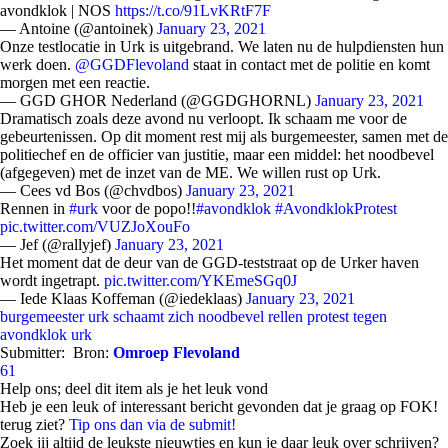
avondklok | NOS
https://t.co/91LvKRtF7F
— Antoine (@antoinek)
January 23, 2021
Onze testlocatie in Urk is uitgebrand. We laten nu de hulpdiensten hun
werk doen.
@GGDFlevoland
staat in contact met de politie en komt
morgen met een reactie.
— GGD GHOR Nederland (@GGDGHORNL)
January 23, 2021
Dramatisch zoals deze avond nu verloopt. Ik schaam me voor de
gebeurtenissen. Op dit moment rest mij als burgemeester, samen met de
politiechef en de officier van justitie, maar een middel: het noodbevel
(afgegeven) met de inzet van de ME. We willen rust op Urk.
— Cees vd Bos (@chvdbos)
January 23, 2021
Rennen in
#urk
voor de popo!!
#avondklok
#AvondklokProtest
pic.twitter.com/VUZJoXouFo
— Jef (@rallyjef)
January 23, 2021
Het moment dat de deur van de GGD-teststraat op de Urker haven
wordt ingetrapt.
pic.twitter.com/YKEmeSGq0J
— Iede Klaas Koffeman (@iedeklaas)
January 23, 2021
burgemeester urk schaamt zich
noodbevel
rellen protest tegen
avondklok
urk
Submitter:
Bron:
Omroep Flevoland
61
Help ons; deel dit item als je het leuk vond
Heb je een leuk of interessant bericht gevonden dat je graag op FOK!
terug ziet?
Tip ons dan via de submit!
Zoek jij altijd de leukste nieuwtjes en kun je daar leuk over schrijven?