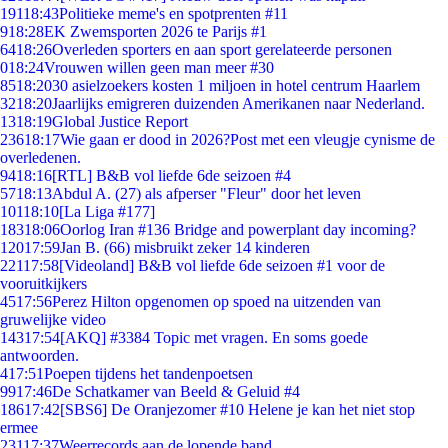
191
18:43
Politieke meme's en spotprenten #11
9
18:28
EK Zwemsporten 2026 te Parijs #1
64
18:26
Overleden sporters en aan sport gerelateerde personen
0
18:24
Vrouwen willen geen man meer #30
85
18:20
30 asielzoekers kosten 1 miljoen in hotel centrum Haarlem
32
18:20
Jaarlijks emigreren duizenden Amerikanen naar Nederland.
13
18:19
Global Justice Report
236
18:17
Wie gaan er dood in 2026?Post met een vleugje cynisme de
overledenen.
94
18:16
[RTL] B&B vol liefde 6de seizoen #4
57
18:13
Abdul A. (27) als afperser "Fleur" door het leven
101
18:10
[La Liga #177]
183
18:06
Oorlog Iran #136 Bridge and powerplant day incoming?
120
17:59
Jan B. (66) misbruikt zeker 14 kinderen
221
17:58
[Videoland] B&B vol liefde 6de seizoen #1 voor de
vooruitkijkers
45
17:56
Perez Hilton opgenomen op spoed na uitzenden van
gruwelijke video
143
17:54
[AKQ] #3384 Topic met vragen. En soms goede
antwoorden.
4
17:51
Poepen tijdens het tandenpoetsen
99
17:46
De Schatkamer van Beeld & Geluid #4
186
17:42
[SBS6] De Oranjezomer #10 Helene je kan het niet stop
ermee
231
17:37
Weerrecords aan de lopende band