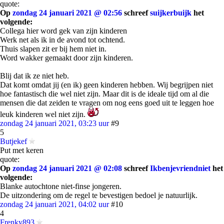
quote:
Op
zondag 24 januari 2021 @ 02:56
schreef
suijkerbuijk
het
volgende:
Collega hier word gek van zijn kinderen
Werk net als ik in de avond tot ochtend.
Thuis slapen zit er bij hem niet in.
Word wakker gemaakt door zijn kinderen.
Blij dat ik ze niet heb.
Dat komt omdat jij (en ik) geen kinderen hebben. Wij begrijpen niet
hoe fantastisch die wel niet zijn. Maar dit is de ideale tijd om al die
mensen die dat zeiden te vragen om nog eens goed uit te leggen hoe
leuk kinderen wel niet zijn.
zondag 24 januari 2021, 03:23 uur
#9
5
Butjekef
Put met keren
quote:
Op
zondag 24 januari 2021 @ 02:08
schreef
Ikbenjevriendniet
het
volgende:
Blanke autochtone niet-finse jongeren.
De uitzondering om de regel te bevestigen bedoel je natuurlijk.
zondag 24 januari 2021, 04:02 uur
#10
4
Frenky893