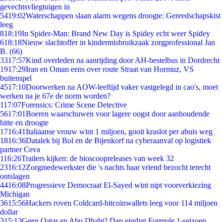
gevechtsvliegtuigen in
54
19:02
Waterschappen slaan alarm wegens droogte: Gereedschapskist
leeg
8
18:19
In Spider-Man: Brand New Day is Spidey echt weer Spidey
6
18:18
Nieuw slachtoffer in kindermisbruikzaak zorgprofessional Jan
B. (66)
33
17:57
Kind overleden na aanrijding door AH-bestelbus in Dordrecht
19
17:29
Iran en Oman eens over route Straat van Hormuz, VS
buitenspel
45
17:10
Doorwerken na AOW-leeftijd vaker vastgelegd in cao's, moet
werken na je 67e de norm worden?
1
17:07
Forensics: Crime Scene Detective
56
17:01
Boeren waarschuwen voor lagere oogst door aanhoudende
hitte en droogte
17
16:41
Italiaanse vrouw wint 1 miljoen, gooit kraslot per abuis weg
18
16:36
Datalek bij Bol en de Bijenkorf na cyberaanval op logistiek
partner Ceva
1
16:26
Trailers kijken: de bioscoopreleases van week 32
23
16:12
Zorgmedewerkster die 's nachts haar vriend bezocht terecht
ontslagen
44
16:08
Progressieve Democraat El-Sayed wint nipt voorverkiezing
Michigan
36
15:56
Hackers roven Coldcard-bitcoinwallets leeg voor 114 miljoen
dollar
3
15:13
Geen Qatar en Abu Dhabi? Dan eindigt Formule 1-seizoen