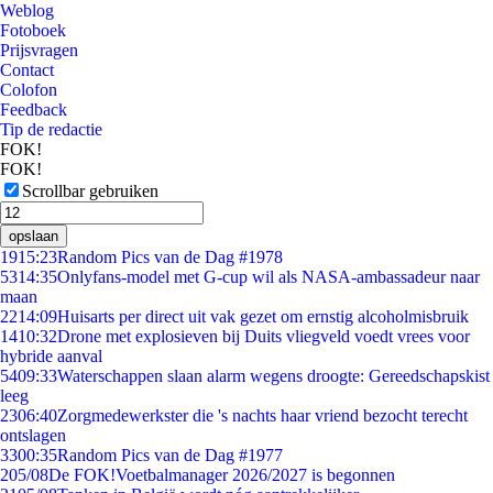
Weblog
Fotoboek
Prijsvragen
Contact
Colofon
Feedback
Tip de redactie
FOK!
FOK!
Scrollbar gebruiken
opslaan
19
15:23
Random Pics van de Dag #1978
53
14:35
Onlyfans-model met G-cup wil als NASA-ambassadeur naar
maan
22
14:09
Huisarts per direct uit vak gezet om ernstig alcoholmisbruik
14
10:32
Drone met explosieven bij Duits vliegveld voedt vrees voor
hybride aanval
54
09:33
Waterschappen slaan alarm wegens droogte: Gereedschapskist
leeg
23
06:40
Zorgmedewerkster die 's nachts haar vriend bezocht terecht
ontslagen
33
00:35
Random Pics van de Dag #1977
2
05/08
De FOK!Voetbalmanager 2026/2027 is begonnen