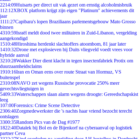
22
14:09
Huisarts per direct uit vak gezet om ernstig alcoholmisbruik
1
12:12
XBOX platform krijgt zijn eigen "Platinum" achievements dit
jaar
11
11:27
Capibara's lopen Braziliaans parlementsgebouw Mato Grosso
binnen
43
10:59
Israël meldt dood twee militairen in Zuid-Libanon, vergelding
aangekondigd
15
10:48
Hiroshima herdenkt slachtoffers atoombom, 81 jaar later
14
10:32
Drone met explosieven bij Duits vliegveld voedt vrees voor
hybride aanval
32
10:28
Wakker Dier dient klacht in tegen insectenfabriek Protix om
duurzaamheidsclaims
19
10:16
Iran en Oman eens over route Straat van Hormuz, VS
buitenspel
23
10:08
NAVO zet wegens Russische provocatie 250% meer
gevechtsvliegtuigen in
54
09:33
Waterschappen slaan alarm wegens droogte: Gereedschapskist
leeg
1
07:00
Forensics: Crime Scene Detective
23
06:40
Zorgmedewerkster die 's nachts haar vriend bezocht terecht
ontslagen
33
00:35
Random Pics van de Dag #1977
18
22:40
Datalek bij Bol en de Bijenkorf na cyberaanval op logistiek
partner Ceva
33
22:27
Kind overleden na aanrijding door AH-bestelbus in Dordrecht