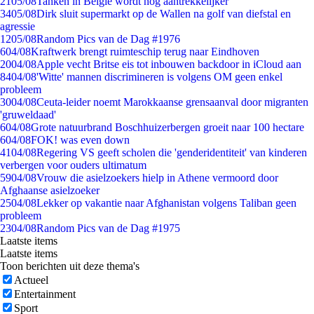
21
05/08
Tanken in België wordt nóg aantrekkelijker
34
05/08
Dirk sluit supermarkt op de Wallen na golf van diefstal en
agressie
12
05/08
Random Pics van de Dag #1976
6
04/08
Kraftwerk brengt ruimteschip terug naar Eindhoven
20
04/08
Apple vecht Britse eis tot inbouwen backdoor in iCloud aan
84
04/08
'Witte' mannen discrimineren is volgens OM geen enkel
probleem
30
04/08
Ceuta-leider noemt Marokkaanse grensaanval door migranten
'gruweldaad'
6
04/08
Grote natuurbrand Boschhuizerbergen groeit naar 100 hectare
6
04/08
FOK! was even down
41
04/08
Regering VS geeft scholen die 'genderidentiteit' van kinderen
verbergen voor ouders ultimatum
59
04/08
Vrouw die asielzoekers hielp in Athene vermoord door
Afghaanse asielzoeker
25
04/08
Lekker op vakantie naar Afghanistan volgens Taliban geen
probleem
23
04/08
Random Pics van de Dag #1975
Laatste items
Laatste items
Toon berichten uit deze thema's
Actueel
Entertainment
Sport