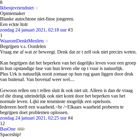
8
Ikbenjevriendniet
Opiniemaker
Blanke autochtone niet-finse jongeren.
Een eckte ltolr
zondag 24 januari 2021, 02:18 uur
#3
1
WaaromDenktMenIets
Begrijpen v.s. Oordelen
Vraag me af wat ze beweegt. Denk dat ze t zelf ook niet precies weten.
Kan begrijpen dat het beperken van het dagelijks leven voor een groep
in hun opstandige fase van hun leven olie op t vuur is natuurlijk.
Plus Urk is natuurlijk nooit zomaar op hun rug gaan liggen door druk
van buitenaf. Van bovenaf weer wel....
Gewoon rellen om t rellen sluit ik ook niet uit. Alleen is dan de vraag
of die drang uiteindelijk ook niet komt door het beperken van het
normale leven. Lijkt me tenminste mogelijk een optelsom.
Iedereen heeft een waarheid.<br />Elkaars waarheid proberen te
begrijpen doet problemen oplossen.
zondag 24 januari 2021, 02:25 uur
#4
12
BasOne
Spaceship!