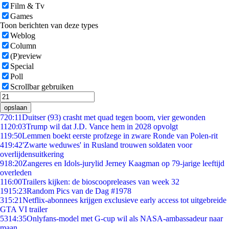
Film & Tv
Games
Toon berichten van deze types
Weblog
Column
(P)review
Special
Poll
Scrollbar gebruiken
opslaan
7
20:11
Duitser (93) crasht met quad tegen boom, vier gewonden
11
20:03
Trump wil dat J.D. Vance hem in 2028 opvolgt
1
19:50
Lemmen boekt eerste profzege in zware Ronde van Polen-rit
4
19:42
'Zwarte weduwes' in Rusland trouwen soldaten voor
overlijdensuitkering
9
18:20
Zangeres en Idols-jurylid Jerney Kaagman op 79-jarige leeftijd
overleden
1
16:00
Trailers kijken: de bioscoopreleases van week 32
19
15:23
Random Pics van de Dag #1978
3
15:21
Netflix-abonnees krijgen exclusieve early access tot uitgebreide
GTA VI trailer
53
14:35
Onlyfans-model met G-cup wil als NASA-ambassadeur naar
maan