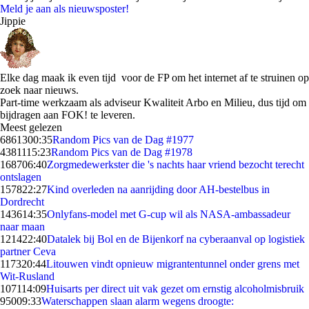
Meld je aan als nieuwsposter!
Jippie
Elke dag maak ik even tijd voor de FP om het internet af te struinen op
zoek naar nieuws.
Part-time werkzaam als adviseur Kwaliteit Arbo en Milieu, dus tijd om
bijdragen aan FOK! te leveren.
Meest gelezen
68613
00:35
Random Pics van de Dag #1977
43811
15:23
Random Pics van de Dag #1978
1687
06:40
Zorgmedewerkster die 's nachts haar vriend bezocht terecht
ontslagen
1578
22:27
Kind overleden na aanrijding door AH-bestelbus in
Dordrecht
1436
14:35
Onlyfans-model met G-cup wil als NASA-ambassadeur
naar maan
1214
22:40
Datalek bij Bol en de Bijenkorf na cyberaanval op logistiek
partner Ceva
1173
20:44
Litouwen vindt opnieuw migrantentunnel onder grens met
Wit-Rusland
1071
14:09
Huisarts per direct uit vak gezet om ernstig alcoholmisbruik
950
09:33
Waterschappen slaan alarm wegens droogte: