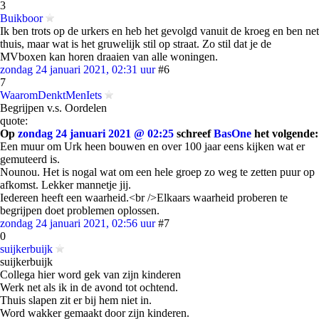
3
Buikboor
Ik ben trots op de urkers en heb het gevolgd vanuit de kroeg en ben net
thuis, maar wat is het gruwelijk stil op straat. Zo stil dat je de
MVboxen kan horen draaien van alle woningen.
zondag 24 januari 2021, 02:31 uur
#6
7
WaaromDenktMenIets
Begrijpen v.s. Oordelen
quote:
Op
zondag 24 januari 2021 @ 02:25
schreef
BasOne
het volgende:
Een muur om Urk heen bouwen en over 100 jaar eens kijken wat er
gemuteerd is.
Nounou. Het is nogal wat om een hele groep zo weg te zetten puur op
afkomst. Lekker mannetje jij.
Iedereen heeft een waarheid.<br />Elkaars waarheid proberen te
begrijpen doet problemen oplossen.
zondag 24 januari 2021, 02:56 uur
#7
0
suijkerbuijk
suijkerbuijk
Collega hier word gek van zijn kinderen
Werk net als ik in de avond tot ochtend.
Thuis slapen zit er bij hem niet in.
Word wakker gemaakt door zijn kinderen.