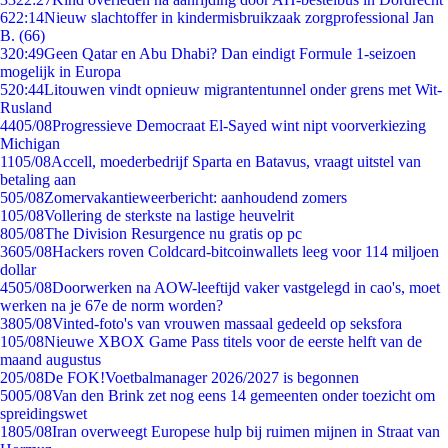
6
22:14
Nieuw slachtoffer in kindermisbruikzaak zorgprofessional Jan
B. (66)
3
20:49
Geen Qatar en Abu Dhabi? Dan eindigt Formule 1-seizoen
mogelijk in Europa
5
20:44
Litouwen vindt opnieuw migrantentunnel onder grens met Wit-
Rusland
44
05/08
Progressieve Democraat El-Sayed wint nipt voorverkiezing
Michigan
11
05/08
Accell, moederbedrijf Sparta en Batavus, vraagt uitstel van
betaling aan
5
05/08
Zomervakantieweerbericht: aanhoudend zomers
1
05/08
Vollering de sterkste na lastige heuvelrit
8
05/08
The Division Resurgence nu gratis op pc
36
05/08
Hackers roven Coldcard-bitcoinwallets leeg voor 114 miljoen
dollar
45
05/08
Doorwerken na AOW-leeftijd vaker vastgelegd in cao's, moet
werken na je 67e de norm worden?
38
05/08
Vinted-foto's van vrouwen massaal gedeeld op seksfora
1
05/08
Nieuwe XBOX Game Pass titels voor de eerste helft van de
maand augustus
2
05/08
De FOK!Voetbalmanager 2026/2027 is begonnen
50
05/08
Van den Brink zet nog eens 14 gemeenten onder toezicht om
spreidingswet
18
05/08
Iran overweegt Europese hulp bij ruimen mijnen in Straat van