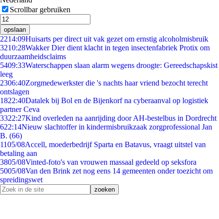
Scrollbar gebruiken
opslaan
22
14:09
Huisarts per direct uit vak gezet om ernstig alcoholmisbruik
32
10:28
Wakker Dier dient klacht in tegen insectenfabriek Protix om
duurzaamheidsclaims
54
09:33
Waterschappen slaan alarm wegens droogte: Gereedschapskist
leeg
23
06:40
Zorgmedewerkster die 's nachts haar vriend bezocht terecht
ontslagen
18
22:40
Datalek bij Bol en de Bijenkorf na cyberaanval op logistiek
partner Ceva
33
22:27
Kind overleden na aanrijding door AH-bestelbus in Dordrecht
6
22:14
Nieuw slachtoffer in kindermisbruikzaak zorgprofessional Jan
B. (66)
11
05/08
Accell, moederbedrijf Sparta en Batavus, vraagt uitstel van
betaling aan
38
05/08
Vinted-foto's van vrouwen massaal gedeeld op seksfora
50
05/08
Van den Brink zet nog eens 14 gemeenten onder toezicht om
spreidingswet