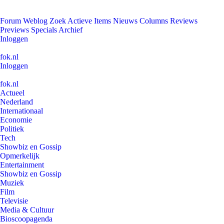
Forum
Weblog
Zoek
Actieve Items
Nieuws
Columns
Reviews
Previews
Specials
Archief
Inloggen
fok.nl
Inloggen
fok.nl
Actueel
Nederland
Internationaal
Economie
Politiek
Tech
Showbiz en Gossip
Opmerkelijk
Entertainment
Showbiz en Gossip
Muziek
Film
Televisie
Media & Cultuur
Bioscoopagenda