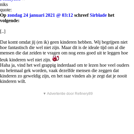
niks
quote:
Op
zondag 24 januari 2021 @ 03:12
schreef
Sirblade
het
volgende:
[..]
Dat komt omdat jij (en ik) geen kinderen hebben. Wij begrijpen niet
hoe fantastisch die wel niet zijn. Maar dit is de ideale tijd om al die
mensen die dat zeiden te vragen om nog eens goed uit te leggen hoe
leuk kinderen wel niet zijn.
Haha ja, vind het wel grappig inderdaad om te lezen hoe veel ouders
nu helemaal gek worden, vaak dezelfde mensen die zeggen dat
kinderen zo geweldig zijn, en het raar vinden als je zegt dat je nooit
kinderen wilt.
▼ Advertentie door Refinery89