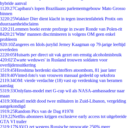
hybride aanval
11
20:27
Capibara's lopen Braziliaans parlementsgebouw Mato Grosso
binnen
32
20:25
Wakker Dier dient klacht in tegen insectenfabriek Protix om
duurzaamheidsclaims
1
20:21
Lemmen boekt eerste profzege in zware Ronde van Polen-rit
84
20:21
'Witte' mannen discrimineren is volgens OM geen enkel
probleem
9
20:10
Zangeres en Idols-jurylid Jerney Kaagman op 79-jarige leeftijd
overleden
22
20:05
Huisarts per direct uit vak gezet om ernstig alcoholmisbruik
4
20:02
'Zwarte weduwes' in Rusland trouwen soldaten voor
overlijdensuitkering
15
19:45
Hiroshima herdenkt slachtoffers atoombom, 81 jaar later
38
19:40
Vinted-foto's van vrouwen massaal gedeeld op seksfora
21
19:34
OM: vierde verdachte (18) vast op verdenking van beramen
aanslag
53
19:33
Onlyfans-model met G-cup wil als NASA-ambassadeur naar
maan
43
19:30
Israël meldt dood twee militairen in Zuid-Libanon, vergelding
aangekondigd
19
19:25
Random Pics van de Dag #1978
3
19:22
Netflix-abonnees krijgen exclusieve early access tot uitgebreide
GTA VI trailer
23
19:17
NAVO zet wegens Russische provocatie 250% meer