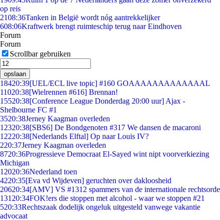
op reis
21
08:36
Tanken in België wordt nóg aantrekkelijker
6
08:06
Kraftwerk brengt ruimteschip terug naar Eindhoven
Forum
Forum
Scrollbar gebruiken
opslaan
184
20:39
[UEL/ECL live topic] #160 GOAAAAAAAAAAAAAL
110
20:38
[Wielrennen #616] Brennan!
155
20:38
[Conference League Donderdag 20:00 uur] Ajax -
Shelbourne FC #1
35
20:38
Jerney Kaagman overleden
123
20:38
[SBS6] De Bondgenoten #317 We dansen de macaroni
122
20:38
[Nederlands Elftal] Op naar Louis IV?
2
20:37
Jerney Kaagman overleden
87
20:36
Progressieve Democraat El-Sayed wint nipt voorverkiezing
Michigan
120
20:36
Nederland toen
42
20:35
[Eva vd Wijdeven] geruchten over dakloosheid
206
20:34
[AMV] VS #1312 spammers van de internationale rechtsorde
131
20:34
FOK!ers die stoppen met alcohol - waar we stoppen #21
5
20:33
Rechtszaak dodelijk ongeluk uitgesteld vanwege vakantie
advocaat