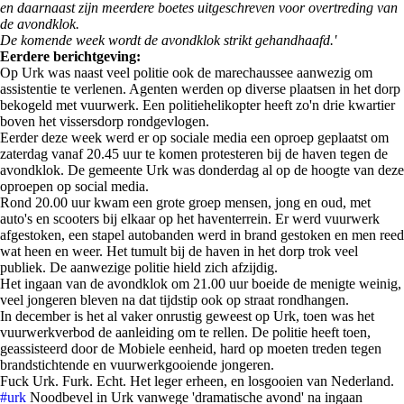
en daarnaast zijn meerdere boetes uitgeschreven voor overtreding van
de avondklok.
De komende week wordt de avondklok strikt gehandhaafd.'
Eerdere berichtgeving:
Op Urk was naast veel politie ook de marechaussee aanwezig om
assistentie te verlenen. Agenten werden op diverse plaatsen in het dorp
bekogeld met vuurwerk. Een politiehelikopter heeft zo'n drie kwartier
boven het vissersdorp rondgevlogen.
Eerder deze week werd er op sociale media een oproep geplaatst om
zaterdag vanaf 20.45 uur te komen protesteren bij de haven tegen de
avondklok. De gemeente Urk was donderdag al op de hoogte van deze
oproepen op social media.
Rond 20.00 uur kwam een grote groep mensen, jong en oud, met
auto's en scooters bij elkaar op het haventerrein. Er werd vuurwerk
afgestoken, een stapel autobanden werd in brand gestoken en men reed
wat heen en weer. Het tumult bij de haven in het dorp trok veel
publiek. De aanwezige politie hield zich afzijdig.
Het ingaan van de avondklok om 21.00 uur boeide de menigte weinig,
veel jongeren bleven na dat tijdstip ook op straat rondhangen.
In december is het al vaker onrustig geweest op Urk, toen was het
vuurwerkverbod de aanleiding om te rellen. De politie heeft toen,
geassisteerd door de Mobiele eenheid, hard op moeten treden tegen
brandstichtende en vuurwerkgooiende jongeren.
Fuck Urk. Furk. Echt. Het leger erheen, en losgooien van Nederland.
#urk
Noodbevel in Urk vanwege 'dramatische avond' na ingaan