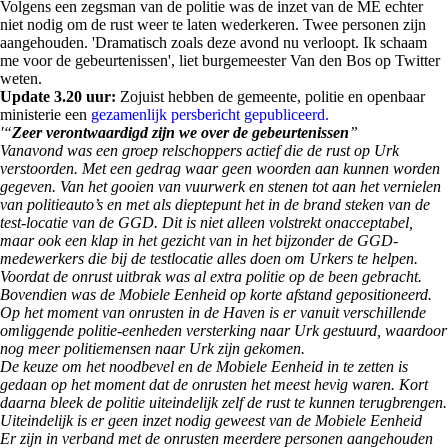
Volgens een zegsman van de politie was de inzet van de ME echter
niet nodig om de rust weer te laten wederkeren. Twee personen zijn
aangehouden. 'Dramatisch zoals deze avond nu verloopt. Ik schaam
me voor de gebeurtenissen', liet burgemeester Van den Bos op Twitter
weten.
Update 3.20 uur:
Zojuist hebben de gemeente, politie en openbaar
ministerie een
gezamenlijk persbericht gepubliceerd.
'“
Zeer verontwaardigd zijn we over de gebeurtenissen
”
Vanavond was een groep relschoppers actief die de rust op Urk
verstoorden. Met een gedrag waar geen woorden aan kunnen worden
gegeven. Van het gooien van vuurwerk en stenen tot aan het vernielen
van politieauto’s en met als dieptepunt het in de brand steken van de
test-locatie van de GGD. Dit is niet alleen volstrekt onacceptabel,
maar ook een klap in het gezicht van in het bijzonder de GGD-
medewerkers die bij de testlocatie alles doen om Urkers te helpen.
Voordat de onrust uitbrak was al extra politie op de been gebracht.
Bovendien was de Mobiele Eenheid op korte afstand gepositioneerd.
Op het moment van onrusten in de Haven is er vanuit verschillende
omliggende politie-eenheden versterking naar Urk gestuurd, waardoor
nog meer politiemensen naar Urk zijn gekomen.
De keuze om het noodbevel en de Mobiele Eenheid in te zetten is
gedaan op het moment dat de onrusten het meest hevig waren. Kort
daarna bleek de politie uiteindelijk zelf de rust te kunnen terugbrengen.
Uiteindelijk is er geen inzet nodig geweest van de Mobiele Eenheid
Er zijn in verband met de onrusten meerdere personen aangehouden