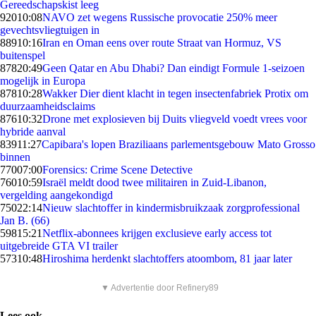
Gereedschapskist leeg
920
10:08
NAVO zet wegens Russische provocatie 250% meer
gevechtsvliegtuigen in
889
10:16
Iran en Oman eens over route Straat van Hormuz, VS
buitenspel
878
20:49
Geen Qatar en Abu Dhabi? Dan eindigt Formule 1-seizoen
mogelijk in Europa
878
10:28
Wakker Dier dient klacht in tegen insectenfabriek Protix om
duurzaamheidsclaims
876
10:32
Drone met explosieven bij Duits vliegveld voedt vrees voor
hybride aanval
839
11:27
Capibara's lopen Braziliaans parlementsgebouw Mato Grosso
binnen
770
07:00
Forensics: Crime Scene Detective
760
10:59
Israël meldt dood twee militairen in Zuid-Libanon,
vergelding aangekondigd
750
22:14
Nieuw slachtoffer in kindermisbruikzaak zorgprofessional
Jan B. (66)
598
15:21
Netflix-abonnees krijgen exclusieve early access tot
uitgebreide GTA VI trailer
573
10:48
Hiroshima herdenkt slachtoffers atoombom, 81 jaar later
▼ Advertentie door Refinery89
Lees ook