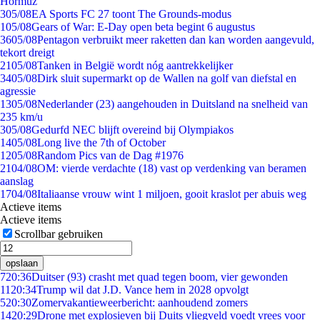
Hormuz
3
05/08
EA Sports FC 27 toont The Grounds-modus
1
05/08
Gears of War: E-Day open beta begint 6 augustus
36
05/08
Pentagon verbruikt meer raketten dan kan worden aangevuld,
tekort dreigt
21
05/08
Tanken in België wordt nóg aantrekkelijker
34
05/08
Dirk sluit supermarkt op de Wallen na golf van diefstal en
agressie
13
05/08
Nederlander (23) aangehouden in Duitsland na snelheid van
235 km/u
3
05/08
Gedurfd NEC blijft overeind bij Olympiakos
14
05/08
Long live the 7th of October
12
05/08
Random Pics van de Dag #1976
21
04/08
OM: vierde verdachte (18) vast op verdenking van beramen
aanslag
17
04/08
Italiaanse vrouw wint 1 miljoen, gooit kraslot per abuis weg
Actieve items
Actieve items
Scrollbar gebruiken
opslaan
7
20:36
Duitser (93) crasht met quad tegen boom, vier gewonden
11
20:34
Trump wil dat J.D. Vance hem in 2028 opvolgt
5
20:30
Zomervakantieweerbericht: aanhoudend zomers
14
20:29
Drone met explosieven bij Duits vliegveld voedt vrees voor