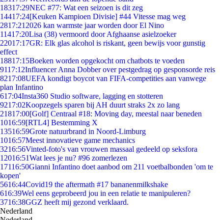
183
17:29
NEC #77: Wat een seizoen is dit zeg
144
17:24
[Keuken Kampioen Divisie] #44 Vitesse mag weg
28
17:21
2026 kan warmste jaar worden door El Nino
114
17:20
Lisa (38) vermoord door Afghaanse asielzoeker
220
17:17
GR: Elk glas alcohol is riskant, geen bewijs voor gunstig
effect
188
17:15
Boeken worden opgekocht om chatbots te voeden
91
17:12
Influencer Anna Dobber over pestgedrag op gesponsorde reis
82
17:08
UEFA kondigt boycot van FIFA-competities aan vanwege
plan Infantino
6
17:04
Insta360 Studio software, lagging en stotteren
92
17:02
Koopzegels sparen bij AH duurt straks 2x zo lang
218
17:00
[Golf] Centraal #18: Moving day, meestal naar beneden
10
16:59
[RTL4] Bestemming X
135
16:59
Grote natuurbrand in Noord-Limburg
10
16:57
Meest innovatieve game mechanics
32
16:56
Vinted-foto's van vrouwen massaal gedeeld op seksfora
120
16:51
Wat lees je nu? #96 zomerlezen
171
16:50
Gianni Infantino doet aanbod om 211 voetbalbonden 'om te
kopen'
56
16:44
Covid19 the aftermath #17 bananenmilkshake
6
16:39
Wel eens geprobeerd jou in een relatie te manipuleren?
37
16:38
GGZ heeft mij gezond verklaard.
Nederland
Nederland