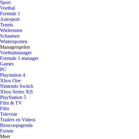
Sport
Voetbal
Formule 1
Autosport
Tennis
Wielrennen
Schaatsen
Wintersporten
Managerspelen
Voetbalmanager
Formule 1-manager
Games
PC
Playstation 4
Xbox One
Nintendo Switch
Xbox Series X|S
PlayStation 5
Film & TV
Film
Televisie
Trailers en Videos
Bioscoopagenda
Forum
Meer