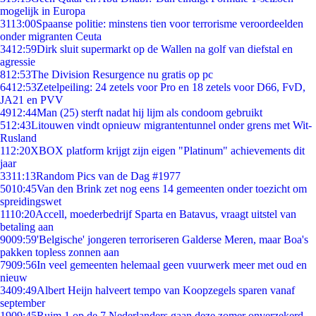
mogelijk in Europa
31
13:00
Spaanse politie: minstens tien voor terrorisme veroordeelden
onder migranten Ceuta
34
12:59
Dirk sluit supermarkt op de Wallen na golf van diefstal en
agressie
8
12:53
The Division Resurgence nu gratis op pc
64
12:53
Zetelpeiling: 24 zetels voor Pro en 18 zetels voor D66, FvD,
JA21 en PVV
49
12:44
Man (25) sterft nadat hij lijm als condoom gebruikt
5
12:43
Litouwen vindt opnieuw migrantentunnel onder grens met Wit-
Rusland
1
12:20
XBOX platform krijgt zijn eigen "Platinum" achievements dit
jaar
33
11:13
Random Pics van de Dag #1977
50
10:45
Van den Brink zet nog eens 14 gemeenten onder toezicht om
spreidingswet
11
10:20
Accell, moederbedrijf Sparta en Batavus, vraagt uitstel van
betaling aan
90
09:59
'Belgische' jongeren terroriseren Galderse Meren, maar Boa's
pakken topless zonnen aan
79
09:56
In veel gemeenten helemaal geen vuurwerk meer met oud en
nieuw
34
09:49
Albert Heijn halveert tempo van Koopzegels sparen vanaf
september
19
09:45
Ruim 1 op de 7 Nederlanders gaan deze zomer onverzekerd