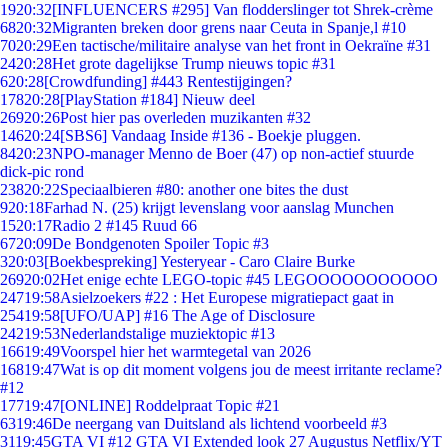
19
20:32
[INFLUENCERS #295] Van flodderslinger tot Shrek-crème
68
20:32
Migranten breken door grens naar Ceuta in Spanje,l #10
70
20:29
Een tactische/militaire analyse van het front in Oekraïne #31
24
20:28
Het grote dagelijkse Trump nieuws topic #31
6
20:28
[Crowdfunding] #443 Rentestijgingen?
178
20:28
[PlayStation #184] Nieuw deel
269
20:26
Post hier pas overleden muzikanten #32
146
20:24
[SBS6] Vandaag Inside #136 - Boekje pluggen.
84
20:23
NPO-manager Menno de Boer (47) op non-actief stuurde
dick-pic rond
238
20:22
Speciaalbieren #80: another one bites the dust
9
20:18
Farhad N. (25) krijgt levenslang voor aanslag Munchen
15
20:17
Radio 2 #145 Ruud 66
67
20:09
De Bondgenoten Spoiler Topic #3
3
20:03
[Boekbespreking] Yesteryear - Caro Claire Burke
269
20:02
Het enige echte LEGO-topic #45 LEGOOOOOOOOOOO
247
19:58
Asielzoekers #22 : Het Europese migratiepact gaat in
254
19:58
[UFO/UAP] #16 The Age of Disclosure
242
19:53
Nederlandstalige muziektopic #13
166
19:49
Voorspel hier het warmtegetal van 2026
168
19:47
Wat is op dit moment volgens jou de meest irritante reclame?
#12
177
19:47
[ONLINE] Roddelpraat Topic #21
63
19:46
De neergang van Duitsland als lichtend voorbeeld #3
31
19:45
GTA VI #12 GTA VI Extended look 27 Augustus Netflix/YT