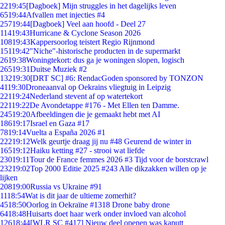
22
19:45
[Dagboek] Mijn struggles in het dagelijks leven
65
19:44
Afvallen met injecties #4
257
19:44
[Dagboek] Veel aan hoofd - Deel 27
114
19:43
Hurricane & Cyclone Season 2026
108
19:43
Kappersoorlog teistert Regio Rijnmond
151
19:42
"Niche"-historische producten in de supermarkt
26
19:38
Woningtekort: dus ga je woningen slopen, logisch
265
19:31
Duitse Muziek #2
132
19:30
[DRT SC] #6: RendacGoden sponsored by TONZON
41
19:30
Droneaanval op Oekrains vliegtuig in Leipzig
221
19:24
Nederland stevent af op watertekort
221
19:22
De Avondetappe #176 - Met Ellen ten Damme.
245
19:20
Afbeeldingen die je gemaakt hebt met AI
186
19:17
Israel en Gaza #17
78
19:14
Vuelta a España 2026 #1
222
19:12
Welk geurtje draag jij nu #48 Geurend de winter in
165
19:12
Haiku ketting #27 - strooi wat liefde
230
19:11
Tour de France femmes 2026 #3 Tijd voor de borstcrawl
232
19:02
Top 2000 Editie 2025 #243 Alle dikzakken willen op je
lijken
208
19:00
Russia vs Ukraine #91
11
18:54
Wat is dit jaar de ultieme zomerhit?
45
18:50
Oorlog in Oekraïne #1318 Drone baby drone
64
18:48
Huisarts doet haar werk onder invloed van alcohol
126
18:44
[WLR SC #417] Nieuw deel openen was kaputt