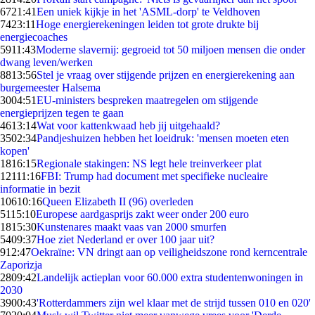
67
21:41
Een uniek kijkje in het 'ASML-dorp' te Veldhoven
74
23:11
Hoge energierekeningen leiden tot grote drukte bij
energiecoaches
59
11:43
Moderne slavernij: gegroeid tot 50 miljoen mensen die onder
dwang leven/werken
88
13:56
Stel je vraag over stijgende prijzen en energierekening aan
burgemeester Halsema
30
04:51
EU-ministers bespreken maatregelen om stijgende
energieprijzen tegen te gaan
46
13:14
Wat voor kattenkwaad heb jij uitgehaald?
35
02:34
Pandjeshuizen hebben het loeidruk: 'mensen moeten eten
kopen'
18
16:15
Regionale stakingen: NS legt hele treinverkeer plat
121
11:16
FBI: Trump had document met specifieke nucleaire
informatie in bezit
106
10:16
Queen Elizabeth II (96) overleden
51
15:10
Europese aardgasprijs zakt weer onder 200 euro
18
15:30
Kunstenares maakt vaas van 2000 smurfen
54
09:37
Hoe ziet Nederland er over 100 jaar uit?
9
12:47
Oekraïne: VN dringt aan op veiligheidszone rond kerncentrale
Zaporizja
28
09:42
Landelijk actieplan voor 60.000 extra studentenwoningen in
2030
39
00:43
'Rotterdammers zijn wel klaar met de strijd tussen 010 en 020'