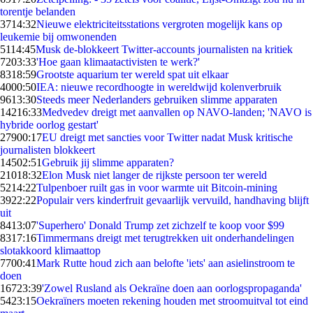
torentje belanden
37
14:32
Nieuwe elektriciteitsstations vergroten mogelijk kans op
leukemie bij omwonenden
51
14:45
Musk de-blokkeert Twitter-accounts journalisten na kritiek
72
03:33
'Hoe gaan klimaatactivisten te werk?'
83
18:59
Grootste aquarium ter wereld spat uit elkaar
40
00:50
IEA: nieuwe recordhoogte in wereldwijd kolenverbruik
96
13:30
Steeds meer Nederlanders gebruiken slimme apparaten
142
16:33
Medvedev dreigt met aanvallen op NAVO-landen; 'NAVO is
hybride oorlog gestart'
279
00:17
EU dreigt met sancties voor Twitter nadat Musk kritische
journalisten blokkeert
145
02:51
Gebruik jij slimme apparaten?
210
18:32
Elon Musk niet langer de rijkste persoon ter wereld
52
14:22
Tulpenboer ruilt gas in voor warmte uit Bitcoin-mining
39
22:22
Populair vers kinderfruit gevaarlijk vervuild, handhaving blijft
uit
84
13:07
'Superhero' Donald Trump zet zichzelf te koop voor $99
83
17:16
Timmermans dreigt met terugtrekken uit onderhandelingen
slotakkoord klimaattop
77
00:41
Mark Rutte houd zich aan belofte 'iets' aan asielinstroom te
doen
167
23:39
'Zowel Rusland als Oekraïne doen aan oorlogspropaganda'
54
23:15
Oekraïners moeten rekening houden met stroomuitval tot eind