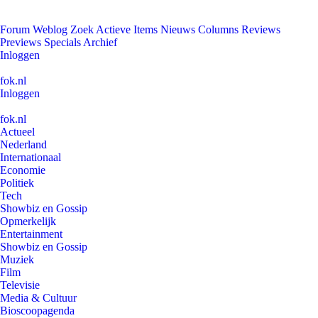
Forum
Weblog
Zoek
Actieve Items
Nieuws
Columns
Reviews
Previews
Specials
Archief
Inloggen
fok.nl
Inloggen
fok.nl
Actueel
Nederland
Internationaal
Economie
Politiek
Tech
Showbiz en Gossip
Opmerkelijk
Entertainment
Showbiz en Gossip
Muziek
Film
Televisie
Media & Cultuur
Bioscoopagenda