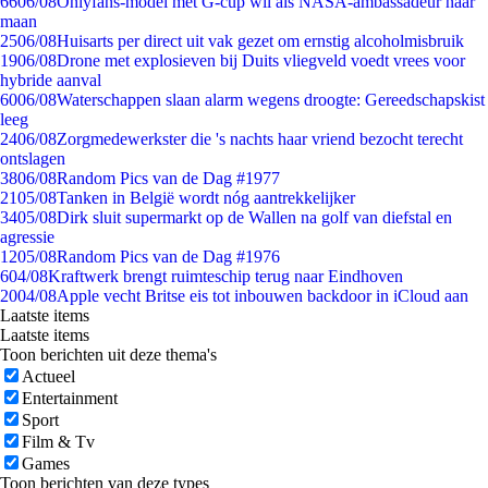
66
06/08
Onlyfans-model met G-cup wil als NASA-ambassadeur naar
maan
25
06/08
Huisarts per direct uit vak gezet om ernstig alcoholmisbruik
19
06/08
Drone met explosieven bij Duits vliegveld voedt vrees voor
hybride aanval
60
06/08
Waterschappen slaan alarm wegens droogte: Gereedschapskist
leeg
24
06/08
Zorgmedewerkster die 's nachts haar vriend bezocht terecht
ontslagen
38
06/08
Random Pics van de Dag #1977
21
05/08
Tanken in België wordt nóg aantrekkelijker
34
05/08
Dirk sluit supermarkt op de Wallen na golf van diefstal en
agressie
12
05/08
Random Pics van de Dag #1976
6
04/08
Kraftwerk brengt ruimteschip terug naar Eindhoven
20
04/08
Apple vecht Britse eis tot inbouwen backdoor in iCloud aan
Laatste items
Laatste items
Toon berichten uit deze thema's
Actueel
Entertainment
Sport
Film & Tv
Games
Toon berichten van deze types