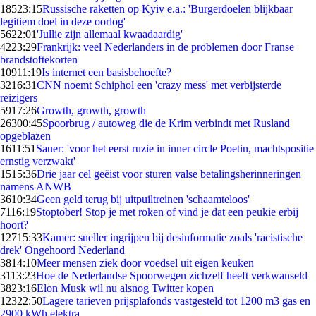
185
23:15
Russische raketten op Kyiv e.a.: 'Burgerdoelen blijkbaar
legitiem doel in deze oorlog'
56
22:01
'Jullie zijn allemaal kwaadaardig'
42
23:29
Frankrijk: veel Nederlanders in de problemen door Franse
brandstoftekorten
109
11:19
Is internet een basisbehoefte?
32
16:31
CNN noemt Schiphol een 'crazy mess' met verbijsterde
reizigers
59
17:26
Growth, growth, growth
263
00:45
Spoorbrug / autoweg die de Krim verbindt met Rusland
opgeblazen
16
11:51
Sauer: 'voor het eerst ruzie in inner circle Poetin, machtspositie
ernstig verzwakt'
15
15:36
Drie jaar cel geëist voor sturen valse betalingsherinneringen
namens ANWB
36
10:34
Geen geld terug bij uitpuiltreinen 'schaamteloos'
71
16:19
Stoptober! Stop je met roken of vind je dat een peukie erbij
hoort?
127
15:33
Kamer: sneller ingrijpen bij desinformatie zoals 'racistische
drek' Ongehoord Nederland
38
14:10
Meer mensen ziek door voedsel uit eigen keuken
31
13:23
Hoe de Nederlandse Spoorwegen zichzelf heeft verkwanseld
38
23:16
Elon Musk wil nu alsnog Twitter kopen
123
22:50
Lagere tarieven prijsplafonds vastgesteld tot 1200 m3 gas en
2900 kWh elektra