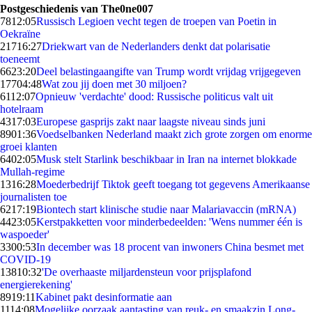
Postgeschiedenis van The0ne007
78
12:05
Russisch Legioen vecht tegen de troepen van Poetin in
Oekraïne
217
16:27
Driekwart van de Nederlanders denkt dat polarisatie
toeneemt
66
23:20
Deel belastingaangifte van Trump wordt vrijdag vrijgegeven
177
04:48
Wat zou jij doen met 30 miljoen?
61
12:07
Opnieuw 'verdachte' dood: Russische politicus valt uit
hotelraam
43
17:03
Europese gasprijs zakt naar laagste niveau sinds juni
89
01:36
Voedselbanken Nederland maakt zich grote zorgen om enorme
groei klanten
64
02:05
Musk stelt Starlink beschikbaar in Iran na internet blokkade
Mullah-regime
13
16:28
Moederbedrijf Tiktok geeft toegang tot gegevens Amerikaanse
journalisten toe
62
17:19
Biontech start klinische studie naar Malariavaccin (mRNA)
44
23:05
Kerstpakketten voor minderbedeelden: 'Wens nummer één is
waspoeder'
33
00:53
In december was 18 procent van inwoners China besmet met
COVID-19
138
10:32
'De overhaaste miljardensteun voor prijsplafond
energierekening'
89
19:11
Kabinet pakt desinformatie aan
11
14:08
Mogelijke oorzaak aantasting van reuk- en smaakzin Long-