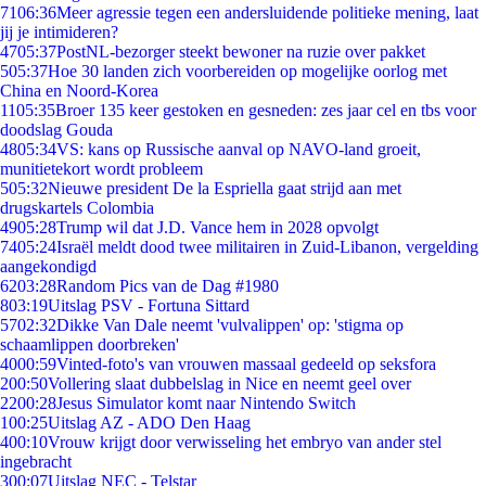
71
06:36
Meer agressie tegen een andersluidende politieke mening, laat
jij je intimideren?
47
05:37
PostNL-bezorger steekt bewoner na ruzie over pakket
5
05:37
Hoe 30 landen zich voorbereiden op mogelijke oorlog met
China en Noord-Korea
11
05:35
Broer 135 keer gestoken en gesneden: zes jaar cel en tbs voor
doodslag Gouda
48
05:34
VS: kans op Russische aanval op NAVO-land groeit,
munitietekort wordt probleem
5
05:32
Nieuwe president De la Espriella gaat strijd aan met
drugskartels Colombia
49
05:28
Trump wil dat J.D. Vance hem in 2028 opvolgt
74
05:24
Israël meldt dood twee militairen in Zuid-Libanon, vergelding
aangekondigd
62
03:28
Random Pics van de Dag #1980
8
03:19
Uitslag PSV - Fortuna Sittard
57
02:32
Dikke Van Dale neemt 'vulvalippen' op: 'stigma op
schaamlippen doorbreken'
40
00:59
Vinted-foto's van vrouwen massaal gedeeld op seksfora
2
00:50
Vollering slaat dubbelslag in Nice en neemt geel over
22
00:28
Jesus Simulator komt naar Nintendo Switch
1
00:25
Uitslag AZ - ADO Den Haag
4
00:10
Vrouw krijgt door verwisseling het embryo van ander stel
ingebracht
3
00:07
Uitslag NEC - Telstar