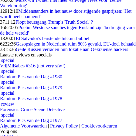
70
20:04
Musk wil Twitter niet meer vanwege vrees voor 'Derde
Wereldoorlog'
129
12:10
Middenstanders in het nauw door stijgende gasprijzen: 'Het
wordt heel spannend'
37
11:12
Flopt beursgang Trump's 'Truth Social' ?
166
20:05
Poetin: Westerse sancties tegen Rusland zijn 'bedreiging voor
de hele wereld'
18
20:01
El Salvador's barstende bitcoin-bubbel
62
22:36
Gasopslagen in Nederland ruim 80% gevuld, EU-doel behaald
33
15:36
Geile Russen verraden hun lokatie aan Oekraïense hackers
Laatste reviews en specials
special
VrijMiBabes #316 (not very sfw!)
special
Random Pics van de Dag #1980
special
Random Pics van de Dag #1979
special
Random Pics van de Dag #1978
review
Forensics: Crime Scene Detective
special
Random Pics van de Dag #1977
Algemene Voorwaarden
|
Privacy Policy
|
Cookievoorkeuren
Volg ons