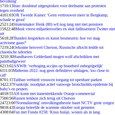
bevolking'
17
10:13
Iran: doodstraf uitgesproken voor deelname aan protesten
tegen overheid
41
01:03
OR Tweede Kamer: 'Geen vertrouwen meer in Bergkamp,
schade te groot'
25
21:24
Stratenmaker Henk (80) wil nog lang niet met pensioen
159
22:48
Musk vreest miljardenverlies en sluit faillissement Twitter niet
uit
56
18:28
'Banden leegsteken en kunst besmeuren: hoe ver mag
activisme gaan?'
72
19:24
Oekraïne herovert Cherson, Russische aftocht leidde tot
chaotische taferelen
32
10:30
Handhavers Gelderland mogen wolf afschrikken met
paintballgeweer
62
13:02
ANWB: 'verhoging accijns op brandstof onbegrijpelijk'
61
11:03
Midterms 2022: nog geen definitieve uitslagen, 'too close to
call'
87
01:15
Taliban verbiedt vrouwen toegang tot openbare parken
34
22:37
Frankrijk: noodplan actief vanwege bronchiolitis-epidemie bij
baby's en peuters
40
18:55
AH komt met tranentrekkende Oranje-commercial
75
00:56
Russen trekken zich terug uit Cherson
247
23:00
'Normalisering' omvolkingstheorie baart NCTV grote zorgen
98
18:43
Europa beleefde de warmste oktober ooit gemeten
43
08:04
Fun met Funda #258: 'Knus huisje, wonen als in lang