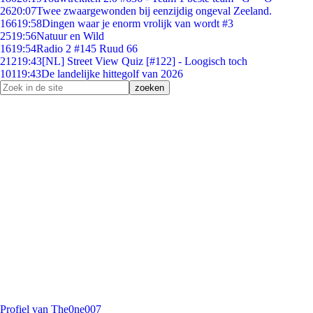
26
20:07
Twee zwaargewonden bij eenzijdig ongeval Zeeland.
166
19:58
Dingen waar je enorm vrolijk van wordt #3
25
19:56
Natuur en Wild
16
19:54
Radio 2 #145 Ruud 66
212
19:43
[NL] Street View Quiz [#122] - Loogisch toch
101
19:43
De landelijke hittegolf van 2026
Profiel van The0ne007