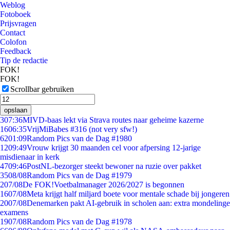
Weblog
Fotoboek
Prijsvragen
Contact
Colofon
Feedback
Tip de redactie
FOK!
FOK!
Scrollbar gebruiken
opslaan
3
07:36
MIVD-baas lekt via Strava routes naar geheime kazerne
16
06:35
VrijMiBabes #316 (not very sfw!)
62
01:09
Random Pics van de Dag #1980
12
09:49
Vrouw krijgt 30 maanden cel voor afpersing 12-jarige
misdienaar in kerk
47
09:46
PostNL-bezorger steekt bewoner na ruzie over pakket
35
08/08
Random Pics van de Dag #1979
2
07/08
De FOK!Voetbalmanager 2026/2027 is begonnen
16
07/08
Meta krijgt half miljard boete voor mentale schade bij jongeren
20
07/08
Denemarken pakt AI-gebruik in scholen aan: extra mondelinge
examens
19
07/08
Random Pics van de Dag #1978