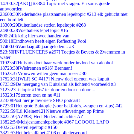
147
00:32
[AKQ] #3384 Topic met vragen. En soms goede
antwoorden.
236
00:30
Nederlandse plaatsnamen lepeltopic #213 elk gehucht met
een bord telt
133
00:29
Buitenlandse steden lepeltopic #268
249
00:28
Voetballers lepel topic #16
8
00:24
Ik krijg hier zweethanden van.
5
00:18
Eindhoven heeft eigen Reflecting Pool
174
00:06
Vandaag 40 jaar geleden... #3
5
23:50
[INFLUENCERS #297] Toetjes & Bevers & Zwemmen in
water
119
23:47
Huisarts doet haar werk onder invloed van alcohol
187
23:38
[Wielrennen #616] Brennan!
116
23:37
Vrouwen willen geen man meer #30
175
23:31
[WLR SC #417] Nieuw deel openen was kaputt
67
23:29
De neergang van Duitsland als lichtend voorbeeld #3
71
23:23
Teltopic #1567 tel door en door en door....
153
23:17
Sterren toen en nu #11
3
23:08
Post hier je favoriete SHO podcast!
67
23:01
Het grote Baktopic (voor bakfoto's, -vragen en -tips) #42
72
22:59
[Lil Kleine#12] Nieuwe afleveringen op Prime
34
22:59
[AZ#98] Heel Nederland achter AZ
138
22:54
Meisjesnamenlepeltopic #367 LOOOOL LAPO
40
22:53
Dierenlepeltopic #150
38
22:53
Het hele alfabet #108 en 4letterwoord