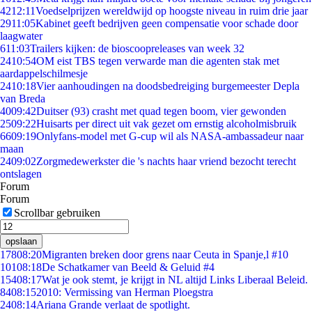
42
12:11
Voedselprijzen wereldwijd op hoogste niveau in ruim drie jaar
29
11:05
Kabinet geeft bedrijven geen compensatie voor schade door
laagwater
6
11:03
Trailers kijken: de bioscoopreleases van week 32
24
10:54
OM eist TBS tegen verwarde man die agenten stak met
aardappelschilmesje
24
10:18
Vier aanhoudingen na doodsbedreiging burgemeester Depla
van Breda
40
09:42
Duitser (93) crasht met quad tegen boom, vier gewonden
25
09:22
Huisarts per direct uit vak gezet om ernstig alcoholmisbruik
66
09:19
Onlyfans-model met G-cup wil als NASA-ambassadeur naar
maan
24
09:02
Zorgmedewerkster die 's nachts haar vriend bezocht terecht
ontslagen
Forum
Forum
Scrollbar gebruiken
opslaan
178
08:20
Migranten breken door grens naar Ceuta in Spanje,l #10
101
08:18
De Schatkamer van Beeld & Geluid #4
154
08:17
Wat je ook stemt, je krijgt in NL altijd Links Liberaal Beleid.
84
08:15
2010: Vermissing van Herman Ploegstra
24
08:14
Ariana Grande verlaat de spotlight.