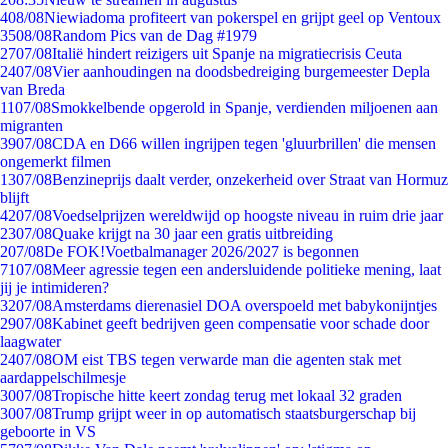
4
08/08
Niewiadoma profiteert van pokerspel en grijpt geel op Ventoux
35
08/08
Random Pics van de Dag #1979
27
07/08
Italië hindert reizigers uit Spanje na migratiecrisis Ceuta
24
07/08
Vier aanhoudingen na doodsbedreiging burgemeester Depla
van Breda
11
07/08
Smokkelbende opgerold in Spanje, verdienden miljoenen aan
migranten
39
07/08
CDA en D66 willen ingrijpen tegen 'gluurbrillen' die mensen
ongemerkt filmen
13
07/08
Benzineprijs daalt verder, onzekerheid over Straat van Hormuz
blijft
42
07/08
Voedselprijzen wereldwijd op hoogste niveau in ruim drie jaar
23
07/08
Quake krijgt na 30 jaar een gratis uitbreiding
2
07/08
De FOK!Voetbalmanager 2026/2027 is begonnen
71
07/08
Meer agressie tegen een andersluidende politieke mening, laat
jij je intimideren?
32
07/08
Amsterdams dierenasiel DOA overspoeld met babykonijntjes
29
07/08
Kabinet geeft bedrijven geen compensatie voor schade door
laagwater
24
07/08
OM eist TBS tegen verwarde man die agenten stak met
aardappelschilmesje
30
07/08
Tropische hitte keert zondag terug met lokaal 32 graden
30
07/08
Trump grijpt weer in op automatisch staatsburgerschap bij
geboorte in VS