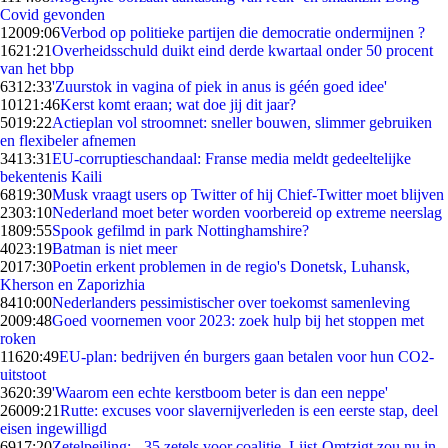
Covid gevonden
120
09:06
Verbod op politieke partijen die democratie ondermijnen ?
16
21:21
Overheidsschuld duikt eind derde kwartaal onder 50 procent
van het bbp
63
12:33
'Zuurstok in vagina of piek in anus is géén goed idee'
101
21:46
Kerst komt eraan; wat doe jij dit jaar?
50
19:22
Actieplan vol stroomnet: sneller bouwen, slimmer gebruiken
en flexibeler afnemen
34
13:31
EU-corruptieschandaal: Franse media meldt gedeeltelijke
bekentenis Kaili
68
19:30
Musk vraagt users op Twitter of hij Chief-Twitter moet blijven
23
03:10
Nederland moet beter worden voorbereid op extreme neerslag
18
09:55
Spook gefilmd in park Nottinghamshire?
40
23:19
Batman is niet meer
20
17:30
Poetin erkent problemen in de regio's Donetsk, Luhansk,
Kherson en Zaporizhia
84
10:00
Nederlanders pessimistischer over toekomst samenleving
20
09:48
Goed voornemen voor 2023: zoek hulp bij het stoppen met
roken
116
20:49
EU-plan: bedrijven én burgers gaan betalen voor hun CO2-
uitstoot
36
20:39
'Waarom een echte kerstboom beter is dan een neppe'
260
09:21
Rutte: excuses voor slavernijverleden is een eerste stap, deel
eisen ingewilligd
69
17:20
Zetelpeiling: - 35 zetels voor coalitie, Lijst-Omtzigt zou nu in