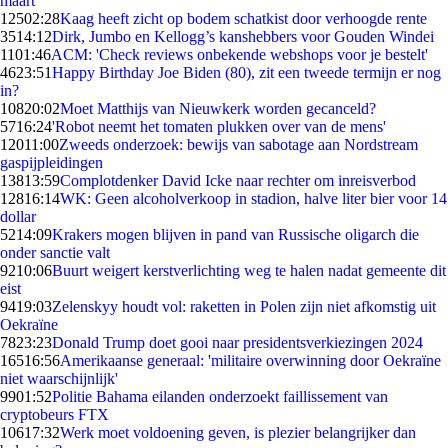
maart
125
02:28
Kaag heeft zicht op bodem schatkist door verhoogde rente
35
14:12
Dirk, Jumbo en Kellogg’s kanshebbers voor Gouden Windei
11
01:46
ACM: 'Check reviews onbekende webshops voor je bestelt'
46
23:51
Happy Birthday Joe Biden (80), zit een tweede termijn er nog
in?
108
20:02
Moet Matthijs van Nieuwkerk worden gecanceld?
57
16:24
'Robot neemt het tomaten plukken over van de mens'
120
11:00
Zweeds onderzoek: bewijs van sabotage aan Nordstream
gaspijpleidingen
138
13:59
Complotdenker David Icke naar rechter om inreisverbod
128
16:14
WK: Geen alcoholverkoop in stadion, halve liter bier voor 14
dollar
52
14:09
Krakers mogen blijven in pand van Russische oligarch die
onder sanctie valt
92
10:06
Buurt weigert kerstverlichting weg te halen nadat gemeente dit
eist
94
19:03
Zelenskyy houdt vol: raketten in Polen zijn niet afkomstig uit
Oekraïne
78
23:23
Donald Trump doet gooi naar presidentsverkiezingen 2024
165
16:56
Amerikaanse generaal: 'militaire overwinning door Oekraïne
niet waarschijnlijk'
99
01:52
Politie Bahama eilanden onderzoekt faillissement van
cryptobeurs FTX
106
17:32
Werk moet voldoening geven, is plezier belangrijker dan