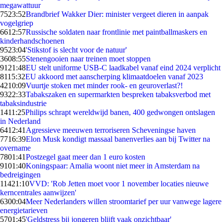
megawattuur
75
23:52
Brandbrief Wakker Dier: minister vergeet dieren in aanpak
vogelgriep
66
12:57
Russische soldaten naar frontlinie met paintballmaskers en
kinderhandschoenen
95
23:04
'Stikstof is slecht voor de natuur'
36
08:55
Stenengooien naar treinen moet stoppen
91
21:48
EU stelt uniforme USB-C laadkabel vanaf eind 2024 verplicht
81
15:32
EU akkoord met aanscherping klimaatdoelen vanaf 2023
42
10:09
Vuurtje stoken met minder rook- en geuroverlast?!
93
22:33
Tabakszaken en supermarkten bespreken tabaksverbod met
tabaksindustrie
14
11:25
Philips schrapt wereldwijd banen, 400 gedwongen ontslagen
in Nederland
64
12:41
Agressieve meeuwen terroriseren Scheveningse haven
77
16:39
Elon Musk kondigt massaal banenverlies aan bij Twitter na
overname
78
01:41
Postzegel gaat meer dan 1 euro kosten
91
01:40
Koningspaar: Amalia woont niet meer in Amsterdam na
bedreigingen
114
21:10
VVD: 'Rob Jetten moet voor 1 november locaties nieuwe
kerncentrales aanwijzen'
63
00:04
Meer Nederlanders willen stroomtarief per uur vanwege lagere
energietarieven
57
01:45
'Geldstress bij jongeren blijft vaak onzichtbaar'