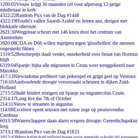
12
00:05
Vrouw krijgt 30 maanden cel voor afpersing 12-jarige
misdienaar in kerk
43
22:22
Random Pics van de Dag #1448
43
22:19
Houthi's vallen Saoedi-Arabië en Jemen aan, dreigen met
blokkade olieroute
26
21:30
Wegpiraat scheurt met 146 km/u door het centrum van
Amsterdam
39
20:08
CDA en D66 willen ingrijpen tegen 'gluurbrillen' die mensen
ongemerkt filmen
13
19:52
Benzineprijs daalt verder, onzekerheid over Straat van Hormuz
blijft
63
19:04
Spanje: bijna alle migranten in Ceuta weer teruggekeerd naar
Marokko
4
17:13
Niewiadoma profiteert van pokerspel en grijpt geel op Ventoux
7
16:10
Aanhoudende droogte veroorzaakt scheuren in dijken Zuid-
Holland
27
15:52
Italië hindert reizigers uit Spanje na migratiecrisis Ceuta
23
14:17
Long live the 7th of October
2
14:11
Nieuw te streamen in augustus
1
14:08
Excelsior opent seizoen met ruime zege op promovendus
Cambuur
60
13:58
Waterschappen slaan alarm wegens droogte: Gereedschapskist
leeg
37
13:13
Random Pics van de Dag #1833
16
12:43
Meta krijgt half miljard boete voor mentale schade bij jongeren