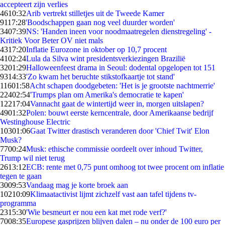
accepteert zijn verlies
46
10:32
Arib vertrekt stilletjes uit de Tweede Kamer
91
17:28
'Boodschappen gaan nog veel duurder worden'
34
07:39
NS: 'Handen ineen voor noodmaatregelen dienstregeling' -
Kritiek Voor Beter OV niet mals
43
17:20
Inflatie Eurozone in oktober op 10,7 procent
41
02:24
Lula da Silva wint presidentsverkiezingen Brazilië
32
01:29
Halloweenfeest drama in Seoul: dodental opgelopen tot 151
93
14:33
'Zo kwam het beruchte stikstofkaartje tot stand'
116
01:58
Acht schapen doodgebeten: 'Het is je grootste nachtmerrie'
224
02:54
'Trumps plan om Amerika's democratie te kapen'
122
17:04
Vannacht gaat de wintertijd weer in, morgen uitslapen?
49
01:32
Polen: bouwt eerste kerncentrale, door Amerikaanse bedrijf
Westinghouse Electric
103
01:06
Gaat Twitter drastisch veranderen door 'Chief Twit' Elon
Musk?
77
00:24
Musk: ethische commissie oordeelt over inhoud Twitter,
Trump wil niet terug
26
13:12
ECB: rente met 0,75 punt omhoog tot twee procent om inflatie
tegen te gaan
30
09:53
Vandaag mag je korte broek aan
102
10:09
Klimaatactivist lijmt zichzelf vast aan tafel tijdens tv-
programma
23
15:30
'Wie besmeurt er nou een kat met rode verf?'
70
08:35
Europese gasprijzen blijven dalen – nu onder de 100 euro per