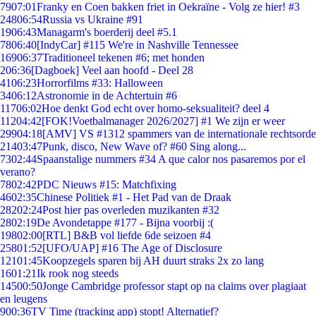
79
07:01
Franky en Coen bakken friet in Oekraïne - Volg ze hier! #3
248
06:54
Russia vs Ukraine #91
19
06:43
Managarm's boerderij deel #5.1
78
06:40
[IndyCar] #115 We're in Nashville Tennessee
169
06:37
Traditioneel tekenen #6; met honden
2
06:36
[Dagboek] Veel aan hoofd - Deel 28
41
06:23
Horrorfilms #33: Halloween
34
06:12
Astronomie in de Achtertuin #6
117
06:02
Hoe denkt God echt over homo-seksualiteit? deel 4
112
04:42
[FOK!Voetbalmanager 2026/2027] #1 We zijn er weer
299
04:18
[AMV] VS #1312 spammers van de internationale rechtsorde
214
03:47
Punk, disco, New Wave of? #60 Sing along...
73
02:44
Spaanstalige nummers #34 A que calor nos pasaremos por el
verano?
78
02:42
PDC Nieuws #15: Matchfixing
46
02:35
Chinese Politiek #1 - Het Pad van de Draak
282
02:24
Post hier pas overleden muzikanten #32
28
02:19
De Avondetappe #177 - Bijna voorbij :(
198
02:00
[RTL] B&B vol liefde 6de seizoen #4
258
01:52
[UFO/UAP] #16 The Age of Disclosure
121
01:45
Koopzegels sparen bij AH duurt straks 2x zo lang
16
01:21
Ik rook nog steeds
145
00:50
Jonge Cambridge professor stapt op na claims over plagiaat
en leugens
9
00:36
TV Time (tracking app) stopt! Alternatief?