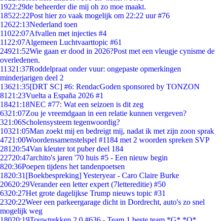
19
22:29
de beheerder die mij oh zo moe maakt.
185
22:22
Post hier zo vaak mogelijk om 22:22 uur #76
126
22:13
Nederland toen
110
22:07
Afvallen met injecties #4
11
22:07
Algemeen Luchtvaarttopic #61
249
21:52
Wie gaan er dood in 2026?Post met een vleugje cynisme de
overledenen.
113
21:37
Roddelpraat onder vuur: ongepaste opmerkingen
minderjarigen deel 2
136
21:35
[DRT SC] #6: RendacGoden sponsored by TONZON
81
21:23
Vuelta a España 2026 #1
184
21:18
NEC #77: Wat een seizoen is dit zeg
63
21:07
Zou je vreemdgaan in een relatie kunnen vergeven?
3
21:06
Scholensysteem tegenwoordig?
103
21:05
Man zoekt mij en bedreigt mij, nadat ik met zijn zoon sprak
47
21:00
Woordensamenstelspel #1184 met 2 woorden spreken SVP
281
20:54
Van kleuter tot puber deel 184
227
20:47
archito's jaren '70 huis #5 - Een nieuw begin
8
20:36
Poepen tijdens het tandenpoetsen
18
20:31
[Boekbespreking] Yesteryear - Caro Claire Burke
206
20:29
Verander een letter expert (7lettereditie) #50
63
20:27
Het grote dagelijkse Trump nieuws topic #31
23
20:22
Weer een parkeergarage dicht in Dordrecht, auto's zo snel
mogelijk weg
180
20:19
Touwtrekken 2.0 #636 - Team 1 beste team *G* *O*