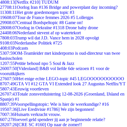
48
08:13
[Netflix #210] TUDUM
277
08:11
Oorlog Iran #136 Bridge and powerplant day incoming?
113
08:11
Het grote goedemorgen topic #3
196
08:07
Tour de France femmes 2026 #5 Lollergps
299
08:07
Centraal Bordspeltopic #8 Game on!
280
08:07
Oorlog in Oekraïne #1318 Drone baby drone
244
08:06
Nederland stevent af op watertekort
78
08:03
Trump wil dat J.D. Vance hem in 2028 opvolgt
91
08:03
Nederlandse Politiek #725
4
08:03
Podcasts
53
07:59
OM-Teamleider met kinderporno is oud-directeur van twee
basisscholen
12
07:55
Petitie behoud npo 5 Soul & Jazz
260
07:50
[Videoland] B&B vol liefde 6de seizoen #1 voor de
vooruitkijkers
276
07:50
Het enige echte LEGO-topic #45 LEGOOOOOOOOOOO
87
07:49
GTA VI #12 GTA VI Extended look 27 Augustus Netflix/YT
58
07:43
Eeuwig voortleven
267
07:43
Totale zonsverduistering 12-08-2026 (Groenland, IJsland en
Spanje) #1
88
07:39
Voorspellingstopic: Wie is hier de weerkundige? #16
195
07:36
[Live Eredivisie #1786] We zijn begonnen!
70
07:36
Huisarts verkracht vrouw.
6
07:27
Hoeveel geld spendeer jij aan je beginnende relatie?
282
07:26
[CRE SC #160] Op naar de zomer!!