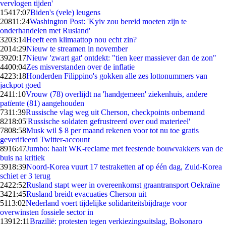
vervlogen tijden'
154
17:07
Biden's (vele) leugens
208
11:24
Washington Post: 'Kyiv zou bereid moeten zijn te
onderhandelen met Rusland'
32
03:14
Heeft een klimaattop nou echt zin?
20
14:29
Nieuw te streamen in november
39
20:17
Nieuw 'zwart gat' ontdekt: "tien keer massiever dan de zon"
44
00:04
Zes misverstanden over de inflatie
42
23:18
Honderden Filippino's gokken alle zes lottonummers van
jackpot goed
24
11:10
Vrouw (78) overlijdt na 'handgemeen' ziekenhuis, andere
patïente (81) aangehouden
73
11:39
Russische vlag weg uit Cherson, checkpoints onbemand
82
18:05
'Russische soldaten gefrustreerd over oud materieel'
78
08:58
Musk wil $ 8 per maand rekenen voor tot nu toe gratis
geverifieerd Twitter-account
89
16:47
Jumbo: haalt WK-reclame met feestende bouwvakkers van de
buis na kritiek
39
18:39
Noord-Korea vuurt 17 testraketten af op één dag, Zuid-Korea
schiet er 3 terug
24
22:52
Rusland stapt weer in overeenkomst graantransport Oekraïne
34
21:45
Rusland breidt evacuaties Cherson uit
51
13:02
Nederland voert tijdelijke solidariteitsbijdrage voor
overwinsten fossiele sector in
139
12:11
Brazilië: protesten tegen verkiezingsuitslag, Bolsonaro