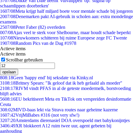
57
07/08
Dikke Van Dale neemt 'vulvalippen' op: 'stigma op
schaamlippen doorbreken'
16
07/08
Meta krijgt half miljard boete voor mentale schade bij jongeren
20
07/08
Denemarken pakt AI-gebruik in scholen aan: extra mondelinge
examens
25
07/08
Peter Faber (82) overleden
0
07/08
Ajax veel te sterk voor Shelbourne, maar houdt schade beperkt
1
07/08
Nieuwkomers schitteren bij ruime Europese zege FC Twente
19
07/08
Random Pics van de Dag #1978
Actieve items
Actieve items
Scrollbar gebruiken
opslaan
8
08:18
Geen 'happy end' bij seksdate via Kinky.nl
31
08:18
Britney Spears: "Ik geloof dat ik heb gefaald als moeder"
21
08:17
RIVM vindt PFAS in al de geteste moedermelk, borstvoeding
blijft advies
56
08:16
EU bekritiseert Meta en TikTok om verspreiden desinformatie
Ceuta
3
08:02
MIVD-baas lekt via Strava routes naar geheime kazerne
16
07:42
VrijMiBabes #316 (not very sfw!)
32
07:20
Amsterdams dierenasiel DOA overspoeld met babykonijntjes
34
06:49
XR blokkeert A12 ruim twee uur, agent gebeten bij
aanhouding