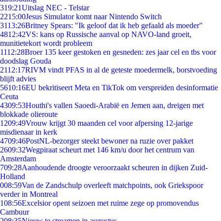
3
19:21
Uitslag NEC - Telstar
22
15:00
Jesus Simulator komt naar Nintendo Switch
31
13:26
Britney Spears: "Ik geloof dat ik heb gefaald als moeder"
48
12:42
VS: kans op Russische aanval op NAVO-land groeit,
munitietekort wordt probleem
11
12:28
Broer 135 keer gestoken en gesneden: zes jaar cel en tbs voor
doodslag Gouda
21
12:17
RIVM vindt PFAS in al de geteste moedermelk, borstvoeding
blijft advies
56
10:16
EU bekritiseert Meta en TikTok om verspreiden desinformatie
Ceuta
43
09:53
Houthi's vallen Saoedi-Arabië en Jemen aan, dreigen met
blokkade olieroute
12
09:49
Vrouw krijgt 30 maanden cel voor afpersing 12-jarige
misdienaar in kerk
47
09:46
PostNL-bezorger steekt bewoner na ruzie over pakket
26
09:32
Wegpiraat scheurt met 146 km/u door het centrum van
Amsterdam
7
09:28
Aanhoudende droogte veroorzaakt scheuren in dijken Zuid-
Holland
0
08:59
Van de Zandschulp overleeft matchpoints, ook Griekspoor
verder in Montreal
1
08:56
Excelsior opent seizoen met ruime zege op promovendus
Cambuur
2
08:35
Nieuw te streamen in augustus