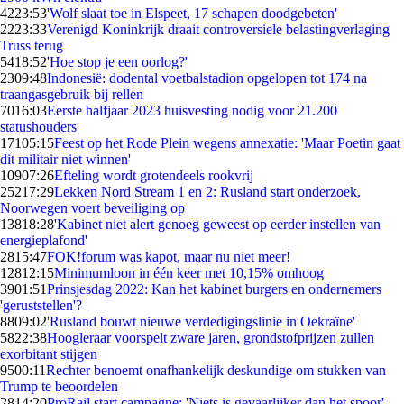
42
23:53
'Wolf slaat toe in Elspeet, 17 schapen doodgebeten'
22
23:33
Verenigd Koninkrijk draait controversiele belastingverlaging
Truss terug
54
18:52
'Hoe stop je een oorlog?'
23
09:48
Indonesië: dodental voetbalstadion opgelopen tot 174 na
traangasgebruik bij rellen
70
16:03
Eerste halfjaar 2023 huisvesting nodig voor 21.200
statushouders
171
05:15
Feest op het Rode Plein wegens annexatie: 'Maar Poetin gaat
dit militair niet winnen'
109
07:26
Efteling wordt grotendeels rookvrij
252
17:29
Lekken Nord Stream 1 en 2: Rusland start onderzoek,
Noorwegen voert beveiliging op
138
18:28
'Kabinet niet alert genoeg geweest op eerder instellen van
energieplafond'
28
15:47
FOK!forum was kapot, maar nu niet meer!
128
12:15
Minimumloon in één keer met 10,15% omhoog
39
01:51
Prinsjesdag 2022: Kan het kabinet burgers en ondernemers
'geruststellen'?
88
09:02
'Rusland bouwt nieuwe verdedigingslinie in Oekraïne'
58
22:38
Hoogleraar voorspelt zware jaren, grondstofprijzen zullen
exorbitant stijgen
95
00:11
Rechter benoemt onafhankelijk deskundige om stukken van
Trump te beoordelen
28
14:20
ProRail start campagne: 'Niets is gevaarlijker dan het spoor'