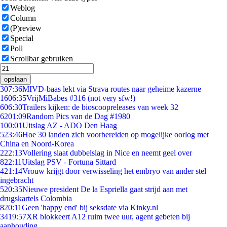
Weblog
Column
(P)review
Special
Poll
Scrollbar gebruiken
opslaan
3
07:36
MIVD-baas lekt via Strava routes naar geheime kazerne
16
06:35
VrijMiBabes #316 (not very sfw!)
6
06:30
Trailers kijken: de bioscoopreleases van week 32
62
01:09
Random Pics van de Dag #1980
1
00:01
Uitslag AZ - ADO Den Haag
5
23:46
Hoe 30 landen zich voorbereiden op mogelijke oorlog met
China en Noord-Korea
2
22:13
Vollering slaat dubbelslag in Nice en neemt geel over
8
22:11
Uitslag PSV - Fortuna Sittard
4
21:14
Vrouw krijgt door verwisseling het embryo van ander stel
ingebracht
5
20:35
Nieuwe president De la Espriella gaat strijd aan met
drugskartels Colombia
8
20:11
Geen 'happy end' bij seksdate via Kinky.nl
34
19:57
XR blokkeert A12 ruim twee uur, agent gebeten bij
aanhouding