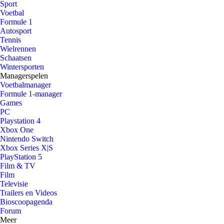
Sport
Voetbal
Formule 1
Autosport
Tennis
Wielrennen
Schaatsen
Wintersporten
Managerspelen
Voetbalmanager
Formule 1-manager
Games
PC
Playstation 4
Xbox One
Nintendo Switch
Xbox Series X|S
PlayStation 5
Film & TV
Film
Televisie
Trailers en Videos
Bioscoopagenda
Forum
Meer