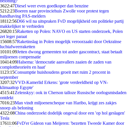
beloning?
36
22:47
Diesel weer even goedkoper dan benzine
52
12:23
Boeren naar provinciehuis Zwolle voor protest tegen
handhaving PAS-melders
181
12:56
D66 wil na uitspraken FvD mogelijkheid om politieke partij
makkelijker te verbieden
268
20:15
Raketten op Polen: NAVO en US starten onderzoek, Polen
zet leger paraat
156
08:57
Raketinslag in Polen mogelijk veroorzaakt door Oekraïnse
luchtafweerraketten
101
01:09
Jetten dwong gemeenten tot ander gascontract, staat betaalt
miljoenen compensatie
104
14:09
Halsema: 'democratie aanvallers zaaien de zaden van
complottheorieën en haat'
11
23:15
Consumptie huishoudens groeit met ruim 2 procent in
september
32
07:32
VVD-Kamerlid Erkens: 'grote verdeeldheid op VN-
klimaattop Egypte'
45
15:41
Zelenskyy: ook in Cherson talloze Russische oorlogsmisdaden
ontdekt
70
16:23
Man vindt miljoenencheque van Haribo, krijgt zes zakjes
snoep als beloning
43
22:08
China onderzoekt dodelijk ongeval door een 'op hol geslagen'
Tesla
176
11:06
FvD'er Gideon van Meijeren: 'bezetten Tweede Kamer door