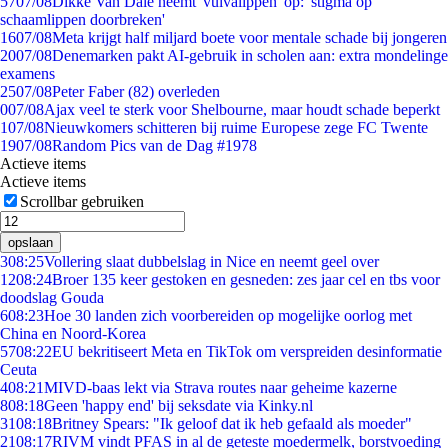
57
07/08
Dikke Van Dale neemt 'vulvalippen' op: 'stigma op
schaamlippen doorbreken'
16
07/08
Meta krijgt half miljard boete voor mentale schade bij jongeren
20
07/08
Denemarken pakt AI-gebruik in scholen aan: extra mondelinge
examens
25
07/08
Peter Faber (82) overleden
0
07/08
Ajax veel te sterk voor Shelbourne, maar houdt schade beperkt
1
07/08
Nieuwkomers schitteren bij ruime Europese zege FC Twente
19
07/08
Random Pics van de Dag #1978
Actieve items
Actieve items
Scrollbar gebruiken
opslaan
3
08:25
Vollering slaat dubbelslag in Nice en neemt geel over
12
08:24
Broer 135 keer gestoken en gesneden: zes jaar cel en tbs voor
doodslag Gouda
6
08:23
Hoe 30 landen zich voorbereiden op mogelijke oorlog met
China en Noord-Korea
57
08:22
EU bekritiseert Meta en TikTok om verspreiden desinformatie
Ceuta
4
08:21
MIVD-baas lekt via Strava routes naar geheime kazerne
8
08:18
Geen 'happy end' bij seksdate via Kinky.nl
31
08:18
Britney Spears: "Ik geloof dat ik heb gefaald als moeder"
21
08:17
RIVM vindt PFAS in al de geteste moedermelk, borstvoeding