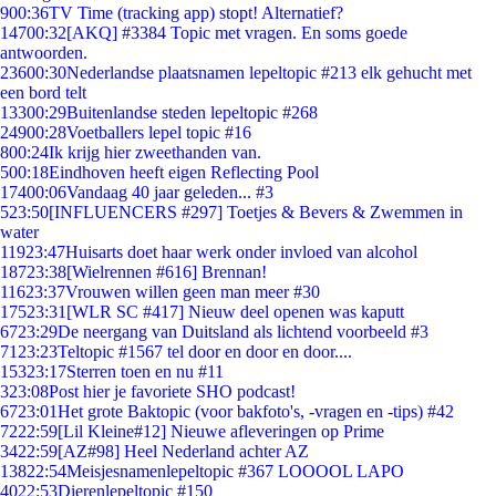
9
00:36
TV Time (tracking app) stopt! Alternatief?
147
00:32
[AKQ] #3384 Topic met vragen. En soms goede
antwoorden.
236
00:30
Nederlandse plaatsnamen lepeltopic #213 elk gehucht met
een bord telt
133
00:29
Buitenlandse steden lepeltopic #268
249
00:28
Voetballers lepel topic #16
8
00:24
Ik krijg hier zweethanden van.
5
00:18
Eindhoven heeft eigen Reflecting Pool
174
00:06
Vandaag 40 jaar geleden... #3
5
23:50
[INFLUENCERS #297] Toetjes & Bevers & Zwemmen in
water
119
23:47
Huisarts doet haar werk onder invloed van alcohol
187
23:38
[Wielrennen #616] Brennan!
116
23:37
Vrouwen willen geen man meer #30
175
23:31
[WLR SC #417] Nieuw deel openen was kaputt
67
23:29
De neergang van Duitsland als lichtend voorbeeld #3
71
23:23
Teltopic #1567 tel door en door en door....
153
23:17
Sterren toen en nu #11
3
23:08
Post hier je favoriete SHO podcast!
67
23:01
Het grote Baktopic (voor bakfoto's, -vragen en -tips) #42
72
22:59
[Lil Kleine#12] Nieuwe afleveringen op Prime
34
22:59
[AZ#98] Heel Nederland achter AZ
138
22:54
Meisjesnamenlepeltopic #367 LOOOOL LAPO
40
22:53
Dierenlepeltopic #150