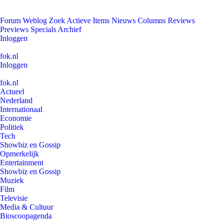
Forum
Weblog
Zoek
Actieve Items
Nieuws
Columns
Reviews
Previews
Specials
Archief
Inloggen
fok.nl
Inloggen
fok.nl
Actueel
Nederland
Internationaal
Economie
Politiek
Tech
Showbiz en Gossip
Opmerkelijk
Entertainment
Showbiz en Gossip
Muziek
Film
Televisie
Media & Cultuur
Bioscoopagenda