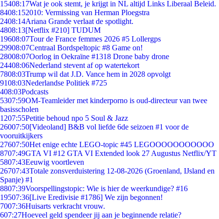
154
08:17
Wat je ook stemt, je krijgt in NL altijd Links Liberaal Beleid.
84
08:15
2010: Vermissing van Herman Ploegstra
24
08:14
Ariana Grande verlaat de spotlight.
48
08:13
[Netflix #210] TUDUM
196
08:07
Tour de France femmes 2026 #5 Lollergps
299
08:07
Centraal Bordspeltopic #8 Game on!
280
08:07
Oorlog in Oekraïne #1318 Drone baby drone
244
08:06
Nederland stevent af op watertekort
78
08:03
Trump wil dat J.D. Vance hem in 2028 opvolgt
91
08:03
Nederlandse Politiek #725
4
08:03
Podcasts
53
07:59
OM-Teamleider met kinderporno is oud-directeur van twee
basisscholen
12
07:55
Petitie behoud npo 5 Soul & Jazz
260
07:50
[Videoland] B&B vol liefde 6de seizoen #1 voor de
vooruitkijkers
276
07:50
Het enige echte LEGO-topic #45 LEGOOOOOOOOOOO
87
07:49
GTA VI #12 GTA VI Extended look 27 Augustus Netflix/YT
58
07:43
Eeuwig voortleven
267
07:43
Totale zonsverduistering 12-08-2026 (Groenland, IJsland en
Spanje) #1
88
07:39
Voorspellingstopic: Wie is hier de weerkundige? #16
195
07:36
[Live Eredivisie #1786] We zijn begonnen!
70
07:36
Huisarts verkracht vrouw.
6
07:27
Hoeveel geld spendeer jij aan je beginnende relatie?