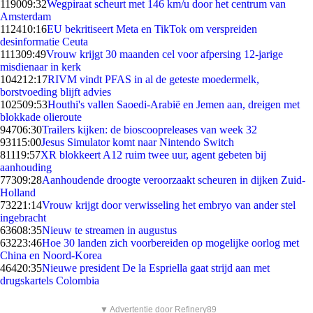
1190
09:32
Wegpiraat scheurt met 146 km/u door het centrum van
Amsterdam
1124
10:16
EU bekritiseert Meta en TikTok om verspreiden
desinformatie Ceuta
1113
09:49
Vrouw krijgt 30 maanden cel voor afpersing 12-jarige
misdienaar in kerk
1042
12:17
RIVM vindt PFAS in al de geteste moedermelk,
borstvoeding blijft advies
1025
09:53
Houthi's vallen Saoedi-Arabië en Jemen aan, dreigen met
blokkade olieroute
947
06:30
Trailers kijken: de bioscoopreleases van week 32
931
15:00
Jesus Simulator komt naar Nintendo Switch
811
19:57
XR blokkeert A12 ruim twee uur, agent gebeten bij
aanhouding
773
09:28
Aanhoudende droogte veroorzaakt scheuren in dijken Zuid-
Holland
732
21:14
Vrouw krijgt door verwisseling het embryo van ander stel
ingebracht
636
08:35
Nieuw te streamen in augustus
632
23:46
Hoe 30 landen zich voorbereiden op mogelijke oorlog met
China en Noord-Korea
464
20:35
Nieuwe president De la Espriella gaat strijd aan met
drugskartels Colombia
▼ Advertentie door Refinery89