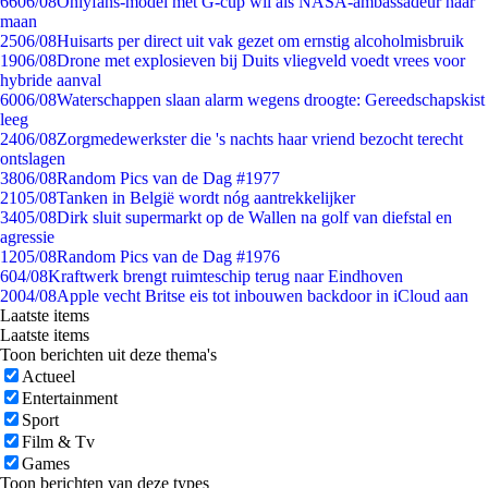
66
06/08
Onlyfans-model met G-cup wil als NASA-ambassadeur naar
maan
25
06/08
Huisarts per direct uit vak gezet om ernstig alcoholmisbruik
19
06/08
Drone met explosieven bij Duits vliegveld voedt vrees voor
hybride aanval
60
06/08
Waterschappen slaan alarm wegens droogte: Gereedschapskist
leeg
24
06/08
Zorgmedewerkster die 's nachts haar vriend bezocht terecht
ontslagen
38
06/08
Random Pics van de Dag #1977
21
05/08
Tanken in België wordt nóg aantrekkelijker
34
05/08
Dirk sluit supermarkt op de Wallen na golf van diefstal en
agressie
12
05/08
Random Pics van de Dag #1976
6
04/08
Kraftwerk brengt ruimteschip terug naar Eindhoven
20
04/08
Apple vecht Britse eis tot inbouwen backdoor in iCloud aan
Laatste items
Laatste items
Toon berichten uit deze thema's
Actueel
Entertainment
Sport
Film & Tv
Games
Toon berichten van deze types