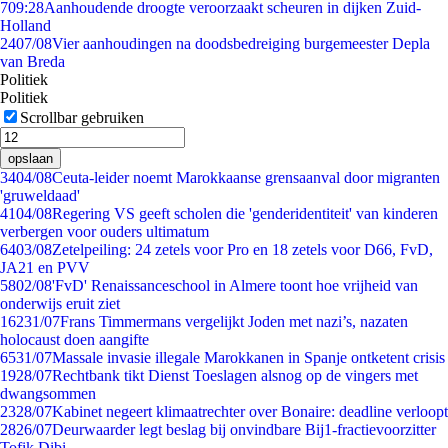
7
09:28
Aanhoudende droogte veroorzaakt scheuren in dijken Zuid-
Holland
24
07/08
Vier aanhoudingen na doodsbedreiging burgemeester Depla
van Breda
Politiek
Politiek
Scrollbar gebruiken
opslaan
34
04/08
Ceuta-leider noemt Marokkaanse grensaanval door migranten
'gruweldaad'
41
04/08
Regering VS geeft scholen die 'genderidentiteit' van kinderen
verbergen voor ouders ultimatum
64
03/08
Zetelpeiling: 24 zetels voor Pro en 18 zetels voor D66, FvD,
JA21 en PVV
58
02/08
'FvD' Renaissanceschool in Almere toont hoe vrijheid van
onderwijs eruit ziet
162
31/07
Frans Timmermans vergelijkt Joden met nazi’s, nazaten
holocaust doen aangifte
65
31/07
Massale invasie illegale Marokkanen in Spanje ontketent crisis
19
28/07
Rechtbank tikt Dienst Toeslagen alsnog op de vingers met
dwangsommen
23
28/07
Kabinet negeert klimaatrechter over Bonaire: deadline verloopt
28
26/07
Deurwaarder legt beslag bij onvindbare Bij1-fractievoorzitter
Tofik Dibi