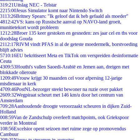
3
19:21
Uitslag NEC - Telstar
22
15:00
Jesus Simulator komt naar Nintendo Switch
31
13:26
Britney Spears: "Ik geloof dat ik heb gefaald als moeder"
48
12:42
VS: kans op Russische aanval op NAVO-land groeit,
munitietekort wordt probleem
12
12:28
Broer 135 keer gestoken en gesneden: zes jaar cel en tbs voor
doodslag Gouda
21
12:17
RIVM vindt PFAS in al de geteste moedermelk, borstvoeding
blijft advies
57
10:16
EU bekritiseert Meta en TikTok om verspreiden desinformatie
Ceuta
43
09:53
Houthi's vallen Saoedi-Arabië en Jemen aan, dreigen met
blokkade olieroute
12
09:49
Vrouw krijgt 30 maanden cel voor afpersing 12-jarige
misdienaar in kerk
47
09:46
PostNL-bezorger steekt bewoner na ruzie over pakket
26
09:32
Wegpiraat scheurt met 146 km/u door het centrum van
Amsterdam
7
09:28
Aanhoudende droogte veroorzaakt scheuren in dijken Zuid-
Holland
0
08:59
Van de Zandschulp overleeft matchpoints, ook Griekspoor
verder in Montreal
1
08:56
Excelsior opent seizoen met ruime zege op promovendus
Cambuur
2
08:35
Nieuw te streamen in augustus