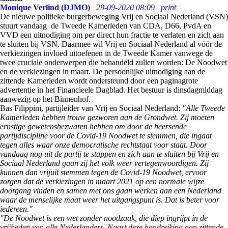
Monique Verlind (DJMO)
29-09-2020 08:09
print
De nieuwe politieke burgerbeweging Vrij en Sociaal Nederland (VSN)
stuurt vandaag de Tweede Kamerleden van CDA, D66, PvdA en
VVD een uitnodiging om per direct hun fractie te verlaten en zich aan
te sluiten bij VSN. Daarmee wil Vrij en Sociaal Nederland al vóór de
verkiezingen invloed uitoefenen in de Tweede Kamer vanwege de
twee cruciale onderwerpen die behandeld zullen worden: De Noodwet
en de verkiezingen in maart. De persoonlijke uitnodiging aan de
zittende Kamerleden wordt ondersteund door een paginagrote
advertentie in het Financieele Dagblad. Het bestuur is dinsdagmiddag
aanwezig op het Binnenhof.
Bas Filippini, partijleider van Vrij en Sociaal Nederland:
"Alle Tweede
Kamerleden hebben trouw gezworen aan de Grondwet. Zij moeten
ernstige gewetensbezwaren hebben om door de heersende
partijdiscipline voor de Covid-19 Noodwet te stemmen, die ingaat
tegen alles waar onze democratische rechtstaat voor staat. Door
vandaag nog uit de partij te stappen en zich aan te sluiten bij Vrij en
Sociaal Nederland gaan zij het volk weer vertegenwoordigen. Zij
kunnen dan vrijuit stemmen tegen de Covid-19 Noodwet, ervoor
zorgen dat de verkiezingen in maart 2021 op een normale wijze
doorgang vinden en samen met ons gaan werken aan een Nederland
waar de menselijke maat weer het uitgangspunt is. Dat is beter voor
iedereen."
"De Noodwet is een wet zonder noodzaak, die diep ingrijpt in de
vrijheden van alle Nederlanders. Naast deze handreiking aan zittende