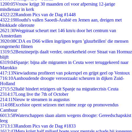
12
00:05
Vrouw krijgt 30 maanden cel voor afpersing 12-jarige
misdienaar in kerk
43
22:22
Random Pics van de Dag #1448
43
22:19
Houthi's vallen Saoedi-Arabië en Jemen aan, dreigen met
blokkade olieroute
26
21:30
Wegpiraat scheurt met 146 km/u door het centrum van
Amsterdam
39
20:08
CDA en D66 willen ingrijpen tegen 'gluurbrillen' die mensen
ongemerkt filmen
13
19:52
Benzineprijs daalt verder, onzekerheid over Straat van Hormuz
blijft
63
19:04
Spanje: bijna alle migranten in Ceuta weer teruggekeerd naar
Marokko
4
17:13
Niewiadoma profiteert van pokerspel en grijpt geel op Ventoux
7
16:10
Aanhoudende droogte veroorzaakt scheuren in dijken Zuid-
Holland
27
15:52
Italië hindert reizigers uit Spanje na migratiecrisis Ceuta
23
14:17
Long live the 7th of October
2
14:11
Nieuw te streamen in augustus
1
14:08
Excelsior opent seizoen met ruime zege op promovendus
Cambuur
60
13:58
Waterschappen slaan alarm wegens droogte: Gereedschapskist
leeg
37
13:13
Random Pics van de Dag #1833
16
12:43
Meta krijgt half miljard boete voor mentale schade bij jongeren