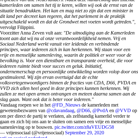
kamerleden om samen het tij te keren, willen wij ook de ernst van de
situatie benadrukken. Het kan en mag niet zo zijn dat een minister in
dit land per decreet kan regeren, dat het parlement in de praktijk
uitgeschakeld wordt en dat de Grondwet met voeten wordt getreden.",
vervolgt Filippini.
Voorzitter Anna Zeven vult aan:
"De uitnodiging aan de Kamerleden
toont aan dat wij nu al onze verantwoordelijkheid nemen. Vrij en
Sociaal Nederland werkt vanuit vier leidende en verbindende
principes, waar iedereen zich in kan herkennen. Wij staan voor een
vrije en menselijke samenleving, waarin de politiek er weer voor de
bevolking is. Voor een dienstbare en transparante overheid, die voor
iedereen ruimte biedt voor succes en geluk. Initiatief,
ondernemerschap en persoonlijke ontwikkeling worden volop door ons
gestimuleerd. Wij zijn ervan overtuigd dat de echte
volksvertegenwoordigers binnen de fracties van CDA, D66, PVDA en
VVD zich allen heel goed in deze principes kunnen herkennen. Wij
zullen ze met open armen ontvangen en meteen daarna samen aan de
slag gaan. Want ook dat is beter voor iedereen."
Vandaag roepen we in het
@FD_Nieuws
de kamerleden met
gewetensbezwaren van
@cdavandaag
,
@D66
,
@PvdA
en
@VVD
op
om per direct de partij te verlaten, als zelfstandig kamerlid verder te
gaan en zich bij ons aan te sluiten om samen een vrije en menselijke
samenleving op te bouwen.
pic.twitter.com/z8aVEUDG58
— vrijensociaal (@vrijensociaal)
September 29, 2020