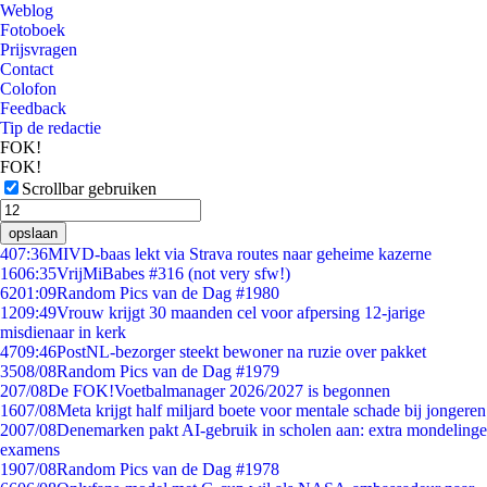
Weblog
Fotoboek
Prijsvragen
Contact
Colofon
Feedback
Tip de redactie
FOK!
FOK!
Scrollbar gebruiken
opslaan
4
07:36
MIVD-baas lekt via Strava routes naar geheime kazerne
16
06:35
VrijMiBabes #316 (not very sfw!)
62
01:09
Random Pics van de Dag #1980
12
09:49
Vrouw krijgt 30 maanden cel voor afpersing 12-jarige
misdienaar in kerk
47
09:46
PostNL-bezorger steekt bewoner na ruzie over pakket
35
08/08
Random Pics van de Dag #1979
2
07/08
De FOK!Voetbalmanager 2026/2027 is begonnen
16
07/08
Meta krijgt half miljard boete voor mentale schade bij jongeren
20
07/08
Denemarken pakt AI-gebruik in scholen aan: extra mondelinge
examens
19
07/08
Random Pics van de Dag #1978