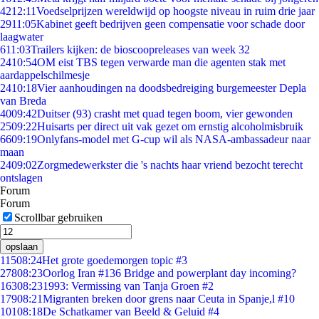
42
12:11
Voedselprijzen wereldwijd op hoogste niveau in ruim drie jaar
29
11:05
Kabinet geeft bedrijven geen compensatie voor schade door
laagwater
6
11:03
Trailers kijken: de bioscoopreleases van week 32
24
10:54
OM eist TBS tegen verwarde man die agenten stak met
aardappelschilmesje
24
10:18
Vier aanhoudingen na doodsbedreiging burgemeester Depla
van Breda
40
09:42
Duitser (93) crasht met quad tegen boom, vier gewonden
25
09:22
Huisarts per direct uit vak gezet om ernstig alcoholmisbruik
66
09:19
Onlyfans-model met G-cup wil als NASA-ambassadeur naar
maan
24
09:02
Zorgmedewerkster die 's nachts haar vriend bezocht terecht
ontslagen
Forum
Forum
Scrollbar gebruiken
opslaan
115
08:24
Het grote goedemorgen topic #3
278
08:23
Oorlog Iran #136 Bridge and powerplant day incoming?
163
08:23
1993: Vermissing van Tanja Groen #2
179
08:21
Migranten breken door grens naar Ceuta in Spanje,l #10
101
08:18
De Schatkamer van Beeld & Geluid #4