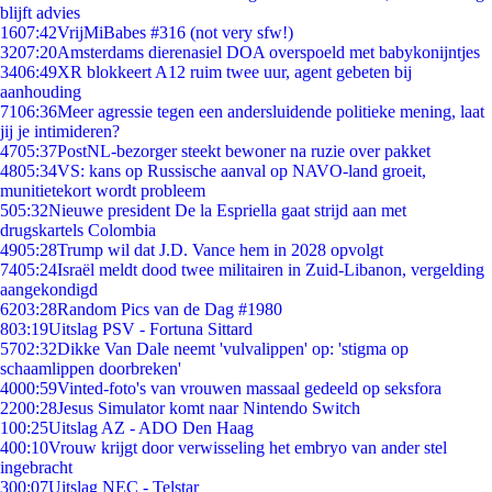
blijft advies
16
07:42
VrijMiBabes #316 (not very sfw!)
32
07:20
Amsterdams dierenasiel DOA overspoeld met babykonijntjes
34
06:49
XR blokkeert A12 ruim twee uur, agent gebeten bij
aanhouding
71
06:36
Meer agressie tegen een andersluidende politieke mening, laat
jij je intimideren?
47
05:37
PostNL-bezorger steekt bewoner na ruzie over pakket
48
05:34
VS: kans op Russische aanval op NAVO-land groeit,
munitietekort wordt probleem
5
05:32
Nieuwe president De la Espriella gaat strijd aan met
drugskartels Colombia
49
05:28
Trump wil dat J.D. Vance hem in 2028 opvolgt
74
05:24
Israël meldt dood twee militairen in Zuid-Libanon, vergelding
aangekondigd
62
03:28
Random Pics van de Dag #1980
8
03:19
Uitslag PSV - Fortuna Sittard
57
02:32
Dikke Van Dale neemt 'vulvalippen' op: 'stigma op
schaamlippen doorbreken'
40
00:59
Vinted-foto's van vrouwen massaal gedeeld op seksfora
22
00:28
Jesus Simulator komt naar Nintendo Switch
1
00:25
Uitslag AZ - ADO Den Haag
4
00:10
Vrouw krijgt door verwisseling het embryo van ander stel
ingebracht
3
00:07
Uitslag NEC - Telstar