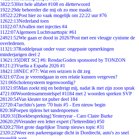
38
22:53
Het hele alfabet #108 en 4letterwoord
19
22:29
de beheerder die mij oh zo moe maakt.
185
22:22
Post hier zo vaak mogelijk om 22:22 uur #76
126
22:13
Nederland toen
110
22:07
Afvallen met injecties #4
11
22:07
Algemeen Luchtvaarttopic #61
249
21:52
Wie gaan er dood in 2026?Post met een vleugje cynisme de
overledenen.
113
21:37
Roddelpraat onder vuur: ongepaste opmerkingen
minderjarigen deel 2
136
21:35
[DRT SC] #6: RendacGoden sponsored by TONZON
81
21:23
Vuelta a España 2026 #1
184
21:18
NEC #77: Wat een seizoen is dit zeg
63
21:07
Zou je vreemdgaan in een relatie kunnen vergeven?
3
21:06
Scholensysteem tegenwoordig?
103
21:05
Man zoekt mij en bedreigt mij, nadat ik met zijn zoon sprak
47
21:00
Woordensamenstelspel #1184 met 2 woorden spreken SVP
281
20:54
Van kleuter tot puber deel 184
227
20:47
archito's jaren '70 huis #5 - Een nieuw begin
8
20:36
Poepen tijdens het tandenpoetsen
18
20:31
[Boekbespreking] Yesteryear - Caro Claire Burke
206
20:29
Verander een letter expert (7lettereditie) #50
63
20:27
Het grote dagelijkse Trump nieuws topic #31
23
20:22
Weer een parkeergarage dicht in Dordrecht, auto's zo snel
mogelijk weg