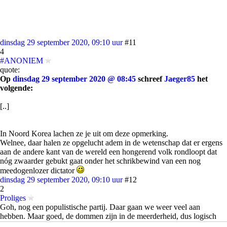
dinsdag 29 september 2020, 09:10 uur
#11
4
#ANONIEM
quote:
Op
dinsdag 29 september 2020 @ 08:45
schreef
Jaeger85
het
volgende:
[..]
In Noord Korea lachen ze je uit om deze opmerking.
Welnee, daar halen ze opgelucht adem in de wetenschap dat er ergens
aan de andere kant van de wereld een hongerend volk rondloopt dat
nóg zwaarder gebukt gaat onder het schrikbewind van een nog
meedogenlozer dictator
dinsdag 29 september 2020, 09:10 uur
#12
2
Proliges
Goh, nog een populistische partij. Daar gaan we weer veel aan
hebben. Maar goed, de dommen zijn in de meerderheid, dus logisch
dat er meerdere vissers in die vijver zitten.