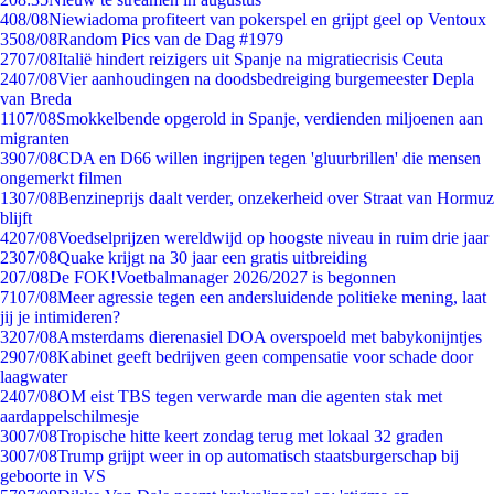
4
08/08
Niewiadoma profiteert van pokerspel en grijpt geel op Ventoux
35
08/08
Random Pics van de Dag #1979
27
07/08
Italië hindert reizigers uit Spanje na migratiecrisis Ceuta
24
07/08
Vier aanhoudingen na doodsbedreiging burgemeester Depla
van Breda
11
07/08
Smokkelbende opgerold in Spanje, verdienden miljoenen aan
migranten
39
07/08
CDA en D66 willen ingrijpen tegen 'gluurbrillen' die mensen
ongemerkt filmen
13
07/08
Benzineprijs daalt verder, onzekerheid over Straat van Hormuz
blijft
42
07/08
Voedselprijzen wereldwijd op hoogste niveau in ruim drie jaar
23
07/08
Quake krijgt na 30 jaar een gratis uitbreiding
2
07/08
De FOK!Voetbalmanager 2026/2027 is begonnen
71
07/08
Meer agressie tegen een andersluidende politieke mening, laat
jij je intimideren?
32
07/08
Amsterdams dierenasiel DOA overspoeld met babykonijntjes
29
07/08
Kabinet geeft bedrijven geen compensatie voor schade door
laagwater
24
07/08
OM eist TBS tegen verwarde man die agenten stak met
aardappelschilmesje
30
07/08
Tropische hitte keert zondag terug met lokaal 32 graden
30
07/08
Trump grijpt weer in op automatisch staatsburgerschap bij
geboorte in VS