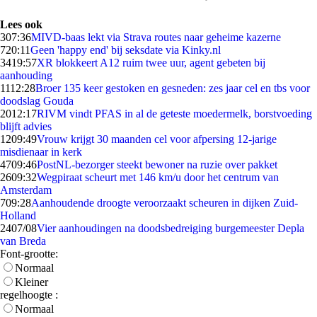
Lees ook
3
07:36
MIVD-baas lekt via Strava routes naar geheime kazerne
7
20:11
Geen 'happy end' bij seksdate via Kinky.nl
34
19:57
XR blokkeert A12 ruim twee uur, agent gebeten bij
aanhouding
11
12:28
Broer 135 keer gestoken en gesneden: zes jaar cel en tbs voor
doodslag Gouda
20
12:17
RIVM vindt PFAS in al de geteste moedermelk, borstvoeding
blijft advies
12
09:49
Vrouw krijgt 30 maanden cel voor afpersing 12-jarige
misdienaar in kerk
47
09:46
PostNL-bezorger steekt bewoner na ruzie over pakket
26
09:32
Wegpiraat scheurt met 146 km/u door het centrum van
Amsterdam
7
09:28
Aanhoudende droogte veroorzaakt scheuren in dijken Zuid-
Holland
24
07/08
Vier aanhoudingen na doodsbedreiging burgemeester Depla
van Breda
Font-grootte:
Normaal
Kleiner
regelhoogte :
Normaal