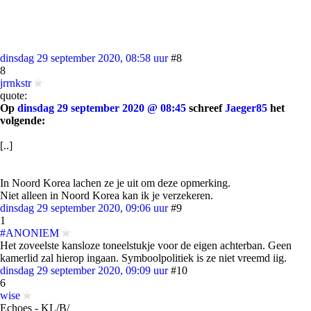
dinsdag 29 september 2020, 08:58 uur
#8
8
jrrnkstr
quote:
Op
dinsdag 29 september 2020 @ 08:45
schreef
Jaeger85
het
volgende:
[..]
In Noord Korea lachen ze je uit om deze opmerking.
Niet alleen in Noord Korea kan ik je verzekeren.
dinsdag 29 september 2020, 09:06 uur
#9
1
#ANONIEM
Het zoveelste kansloze toneelstukje voor de eigen achterban. Geen
kamerlid zal hierop ingaan. Symboolpolitiek is ze niet vreemd iig.
dinsdag 29 september 2020, 09:09 uur
#10
6
wise
Echoes - KL/B/