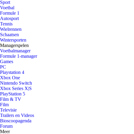
Sport
Voetbal
Formule 1
Autosport
Tennis
Wielrennen
Schaatsen
Wintersporten
Managerspelen
Voetbalmanager
Formule 1-manager
Games
PC
Playstation 4
Xbox One
Nintendo Switch
Xbox Series X|S
PlayStation 5
Film & TV
Film
Televisie
Trailers en Videos
Bioscoopagenda
Forum
Meer