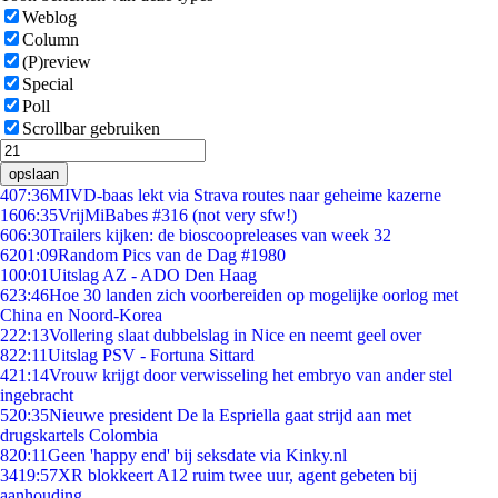
Weblog
Column
(P)review
Special
Poll
Scrollbar gebruiken
opslaan
4
07:36
MIVD-baas lekt via Strava routes naar geheime kazerne
16
06:35
VrijMiBabes #316 (not very sfw!)
6
06:30
Trailers kijken: de bioscoopreleases van week 32
62
01:09
Random Pics van de Dag #1980
1
00:01
Uitslag AZ - ADO Den Haag
6
23:46
Hoe 30 landen zich voorbereiden op mogelijke oorlog met
China en Noord-Korea
2
22:13
Vollering slaat dubbelslag in Nice en neemt geel over
8
22:11
Uitslag PSV - Fortuna Sittard
4
21:14
Vrouw krijgt door verwisseling het embryo van ander stel
ingebracht
5
20:35
Nieuwe president De la Espriella gaat strijd aan met
drugskartels Colombia
8
20:11
Geen 'happy end' bij seksdate via Kinky.nl
34
19:57
XR blokkeert A12 ruim twee uur, agent gebeten bij
aanhouding