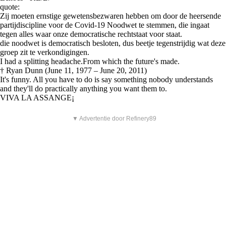
quote:
Zij moeten ernstige gewetensbezwaren hebben om door de heersende
partijdiscipline voor de Covid-19 Noodwet te stemmen, die ingaat
tegen alles waar onze democratische rechtstaat voor staat.
die noodwet is democratisch besloten, dus beetje tegenstrijdig wat deze
groep zit te verkondigingen.
I had a splitting headache.From which the future's made.
† Ryan Dunn (June 11, 1977 – June 20, 2011)
It's funny. All you have to do is say something nobody understands
and they'll do practically anything you want them to.
VIVA LA ASSANGE¡
▼ Advertentie door Refinery89