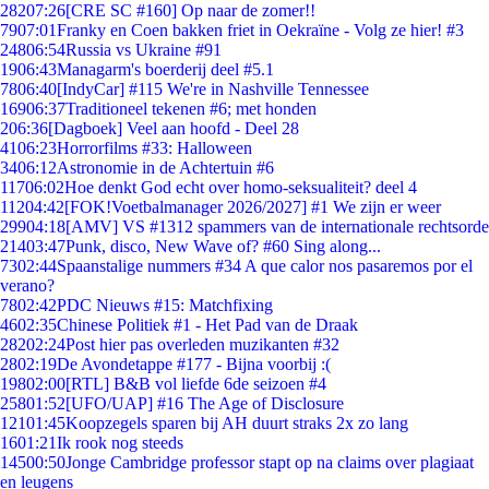
282
07:26
[CRE SC #160] Op naar de zomer!!
79
07:01
Franky en Coen bakken friet in Oekraïne - Volg ze hier! #3
248
06:54
Russia vs Ukraine #91
19
06:43
Managarm's boerderij deel #5.1
78
06:40
[IndyCar] #115 We're in Nashville Tennessee
169
06:37
Traditioneel tekenen #6; met honden
2
06:36
[Dagboek] Veel aan hoofd - Deel 28
41
06:23
Horrorfilms #33: Halloween
34
06:12
Astronomie in de Achtertuin #6
117
06:02
Hoe denkt God echt over homo-seksualiteit? deel 4
112
04:42
[FOK!Voetbalmanager 2026/2027] #1 We zijn er weer
299
04:18
[AMV] VS #1312 spammers van de internationale rechtsorde
214
03:47
Punk, disco, New Wave of? #60 Sing along...
73
02:44
Spaanstalige nummers #34 A que calor nos pasaremos por el
verano?
78
02:42
PDC Nieuws #15: Matchfixing
46
02:35
Chinese Politiek #1 - Het Pad van de Draak
282
02:24
Post hier pas overleden muzikanten #32
28
02:19
De Avondetappe #177 - Bijna voorbij :(
198
02:00
[RTL] B&B vol liefde 6de seizoen #4
258
01:52
[UFO/UAP] #16 The Age of Disclosure
121
01:45
Koopzegels sparen bij AH duurt straks 2x zo lang
16
01:21
Ik rook nog steeds
145
00:50
Jonge Cambridge professor stapt op na claims over plagiaat
en leugens