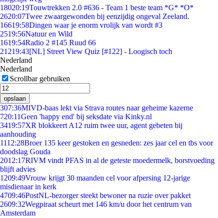
180
20:19
Touwtrekken 2.0 #636 - Team 1 beste team *G* *O*
26
20:07
Twee zwaargewonden bij eenzijdig ongeval Zeeland.
166
19:58
Dingen waar je enorm vrolijk van wordt #3
25
19:56
Natuur en Wild
16
19:54
Radio 2 #145 Ruud 66
212
19:43
[NL] Street View Quiz [#122] - Loogisch toch
Nederland
Nederland
Scrollbar gebruiken
opslaan
3
07:36
MIVD-baas lekt via Strava routes naar geheime kazerne
7
20:11
Geen 'happy end' bij seksdate via Kinky.nl
34
19:57
XR blokkeert A12 ruim twee uur, agent gebeten bij
aanhouding
11
12:28
Broer 135 keer gestoken en gesneden: zes jaar cel en tbs voor
doodslag Gouda
20
12:17
RIVM vindt PFAS in al de geteste moedermelk, borstvoeding
blijft advies
12
09:49
Vrouw krijgt 30 maanden cel voor afpersing 12-jarige
misdienaar in kerk
47
09:46
PostNL-bezorger steekt bewoner na ruzie over pakket
26
09:32
Wegpiraat scheurt met 146 km/u door het centrum van
Amsterdam