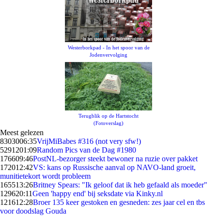
Westerborkpad - In het spoor van de
Jodenvervolging
Terugblik op de Hartstocht
(Fotoverslag)
Meest gelezen
83030
06:35
VrijMiBabes #316 (not very sfw!)
52912
01:09
Random Pics van de Dag #1980
1766
09:46
PostNL-bezorger steekt bewoner na ruzie over pakket
1720
12:42
VS: kans op Russische aanval op NAVO-land groeit,
munitietekort wordt probleem
1655
13:26
Britney Spears: "Ik geloof dat ik heb gefaald als moeder"
1296
20:11
Geen 'happy end' bij seksdate via Kinky.nl
1216
12:28
Broer 135 keer gestoken en gesneden: zes jaar cel en tbs
voor doodslag Gouda