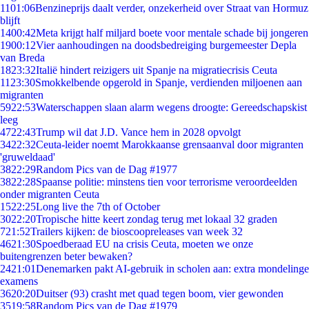
11
01:06
Benzineprijs daalt verder, onzekerheid over Straat van Hormuz
blijft
14
00:42
Meta krijgt half miljard boete voor mentale schade bij jongeren
19
00:12
Vier aanhoudingen na doodsbedreiging burgemeester Depla
van Breda
18
23:32
Italië hindert reizigers uit Spanje na migratiecrisis Ceuta
11
23:30
Smokkelbende opgerold in Spanje, verdienden miljoenen aan
migranten
59
22:53
Waterschappen slaan alarm wegens droogte: Gereedschapskist
leeg
47
22:43
Trump wil dat J.D. Vance hem in 2028 opvolgt
34
22:32
Ceuta-leider noemt Marokkaanse grensaanval door migranten
'gruweldaad'
38
22:29
Random Pics van de Dag #1977
38
22:28
Spaanse politie: minstens tien voor terrorisme veroordeelden
onder migranten Ceuta
15
22:25
Long live the 7th of October
30
22:20
Tropische hitte keert zondag terug met lokaal 32 graden
7
21:52
Trailers kijken: de bioscoopreleases van week 32
46
21:30
Spoedberaad EU na crisis Ceuta, moeten we onze
buitengrenzen beter bewaken?
24
21:01
Denemarken pakt AI-gebruik in scholen aan: extra mondelinge
examens
36
20:20
Duitser (93) crasht met quad tegen boom, vier gewonden
35
19:58
Random Pics van de Dag #1979