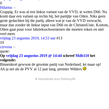
0
Hilarius
Grappig. Er was al een linkse variant van de VVD, te weten D66. Nu
komt daar een variant op rechts bij, het partijtje van Otten. Niks geen
grote gedachten bij die partij, alleen wat je van de VVD verwacht,
maar dan zonder de linkse input van D66 en de ChristenUnie. Kortom,
Otten gaat puur voor fabrieksschoorstenen die moeten roken en niet
veel meer.
vrijdag 23 augustus 2019, 14:53 uur
#13
10
cervena
quote:
Op
vrijdag 23 augustus 2019 @ 14:44
schreef
Mdb110
het
volgende:
Binnenkort gewoon de grootste partij van Nederland, let maar op!
Ah ja net als de PVV al 12 jaar lang, premier Wilders
▼ Advertentie door Refinery89