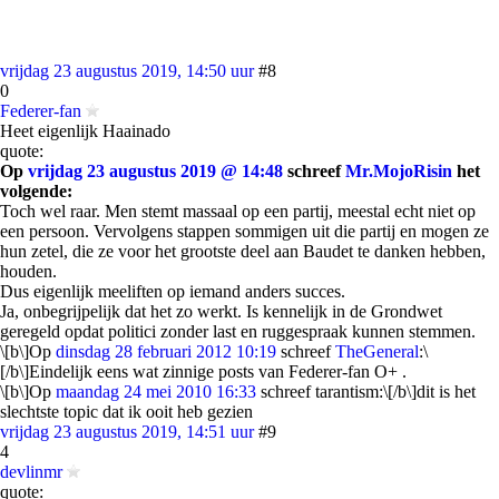
vrijdag 23 augustus 2019, 14:50 uur
#8
0
Federer-fan
Heet eigenlijk Haainado
quote:
Op
vrijdag 23 augustus 2019 @ 14:48
schreef
Mr.MojoRisin
het
volgende:
Toch wel raar. Men stemt massaal op een partij, meestal echt niet op
een persoon. Vervolgens stappen sommigen uit die partij en mogen ze
hun zetel, die ze voor het grootste deel aan Baudet te danken hebben,
houden.
Dus eigenlijk meeliften op iemand anders succes.
Ja, onbegrijpelijk dat het zo werkt. Is kennelijk in de Grondwet
geregeld opdat politici zonder last en ruggespraak kunnen stemmen.
\[b\]Op
dinsdag 28 februari 2012 10:19
schreef
TheGeneral
:\
[/b\]Eindelijk eens wat zinnige posts van Federer-fan O+ .
\[b\]Op
maandag 24 mei 2010 16:33
schreef tarantism:\[/b\]dit is het
slechtste topic dat ik ooit heb gezien
vrijdag 23 augustus 2019, 14:51 uur
#9
4
devlinmr
quote: