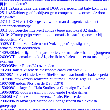
jij je intimideren?
31
11:52
Amsterdams dierenasiel DOA overspoeld met babykonijntjes
25
11:46
Kabinet geeft bedrijven geen compensatie voor schade door
laagwater
23
11:14
OM eist TBS tegen verwarde man die agenten stak met
aardappelschilmesje
30
11:08
Tropische hitte keert zondag terug met lokaal 32 graden
30
10:12
Trump grijpt weer in op automatisch staatsburgerschap bij
geboorte in VS
55
09:51
Dikke Van Dale neemt 'vulvalippen' op: 'stigma op
schaamlippen doorbreken'
14
09:40
Meta krijgt half miljard boete voor mentale schade bij jongeren
24
09:37
Denemarken pakt AI-gebruik in scholen aan: extra mondelinge
examens
25
09:05
Peter Faber (82) overleden
7
05:00
Trailers kijken: de bioscoopreleases van week 32
0
07/08
Ajax veel te sterk voor Shelbourne, maar houdt schade beperkt
1
07/08
Nieuwkomers schitteren bij ruime Europese zege FC Twente
19
07/08
Random Pics van de Dag #1978
15
06/08
Ontslagen bij Halo Studios na Campaign Evolved
19
06/08
PS5-doos waarschuwt voor einde fysieke games
2
06/08
Le Court wint na nerveuze finale, Pieterse derde
29
06/08
NPO-manager Menno de Boer geschorst na dickpic in
groepsapp
36
06/08
Duitser (93) crasht met quad tegen boom, vier gewonden