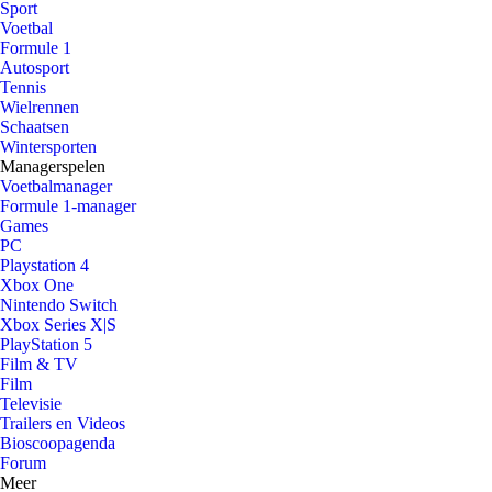
Sport
Voetbal
Formule 1
Autosport
Tennis
Wielrennen
Schaatsen
Wintersporten
Managerspelen
Voetbalmanager
Formule 1-manager
Games
PC
Playstation 4
Xbox One
Nintendo Switch
Xbox Series X|S
PlayStation 5
Film & TV
Film
Televisie
Trailers en Videos
Bioscoopagenda
Forum
Meer