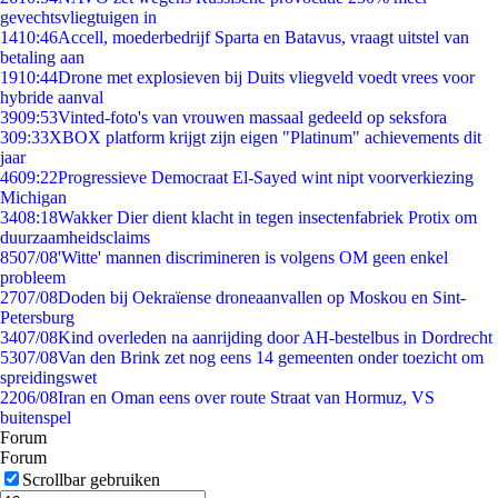
gevechtsvliegtuigen in
14
10:46
Accell, moederbedrijf Sparta en Batavus, vraagt uitstel van
betaling aan
19
10:44
Drone met explosieven bij Duits vliegveld voedt vrees voor
hybride aanval
39
09:53
Vinted-foto's van vrouwen massaal gedeeld op seksfora
3
09:33
XBOX platform krijgt zijn eigen "Platinum" achievements dit
jaar
46
09:22
Progressieve Democraat El-Sayed wint nipt voorverkiezing
Michigan
34
08:18
Wakker Dier dient klacht in tegen insectenfabriek Protix om
duurzaamheidsclaims
85
07/08
'Witte' mannen discrimineren is volgens OM geen enkel
probleem
27
07/08
Doden bij Oekraïense droneaanvallen op Moskou en Sint-
Petersburg
34
07/08
Kind overleden na aanrijding door AH-bestelbus in Dordrecht
53
07/08
Van den Brink zet nog eens 14 gemeenten onder toezicht om
spreidingswet
22
06/08
Iran en Oman eens over route Straat van Hormuz, VS
buitenspel
Forum
Forum
Scrollbar gebruiken