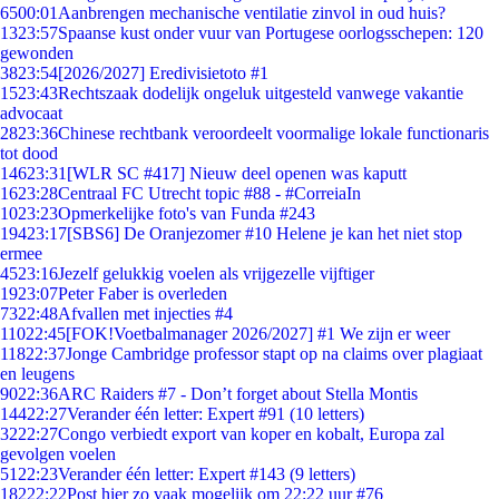
65
00:01
Aanbrengen mechanische ventilatie zinvol in oud huis?
13
23:57
Spaanse kust onder vuur van Portugese oorlogsschepen: 120
gewonden
38
23:54
[2026/2027] Eredivisietoto #1
15
23:43
Rechtszaak dodelijk ongeluk uitgesteld vanwege vakantie
advocaat
28
23:36
Chinese rechtbank veroordeelt voormalige lokale functionaris
tot dood
146
23:31
[WLR SC #417] Nieuw deel openen was kaputt
16
23:28
Centraal FC Utrecht topic #88 - #CorreiaIn
10
23:23
Opmerkelijke foto's van Funda #243
194
23:17
[SBS6] De Oranjezomer #10 Helene je kan het niet stop
ermee
45
23:16
Jezelf gelukkig voelen als vrijgezelle vijftiger
19
23:07
Peter Faber is overleden
73
22:48
Afvallen met injecties #4
110
22:45
[FOK!Voetbalmanager 2026/2027] #1 We zijn er weer
118
22:37
Jonge Cambridge professor stapt op na claims over plagiaat
en leugens
90
22:36
ARC Raiders #7 - Don’t forget about Stella Montis
144
22:27
Verander één letter: Expert #91 (10 letters)
32
22:27
Congo verbiedt export van koper en kobalt, Europa zal
gevolgen voelen
51
22:23
Verander één letter: Expert #143 (9 letters)
182
22:22
Post hier zo vaak mogelijk om 22:22 uur #76