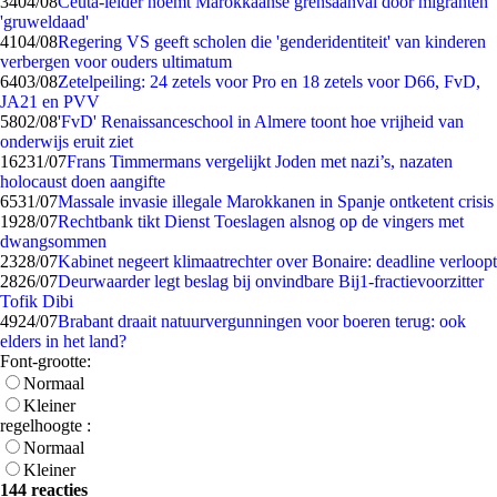
34
04/08
Ceuta-leider noemt Marokkaanse grensaanval door migranten
'gruweldaad'
41
04/08
Regering VS geeft scholen die 'genderidentiteit' van kinderen
verbergen voor ouders ultimatum
64
03/08
Zetelpeiling: 24 zetels voor Pro en 18 zetels voor D66, FvD,
JA21 en PVV
58
02/08
'FvD' Renaissanceschool in Almere toont hoe vrijheid van
onderwijs eruit ziet
162
31/07
Frans Timmermans vergelijkt Joden met nazi’s, nazaten
holocaust doen aangifte
65
31/07
Massale invasie illegale Marokkanen in Spanje ontketent crisis
19
28/07
Rechtbank tikt Dienst Toeslagen alsnog op de vingers met
dwangsommen
23
28/07
Kabinet negeert klimaatrechter over Bonaire: deadline verloopt
28
26/07
Deurwaarder legt beslag bij onvindbare Bij1-fractievoorzitter
Tofik Dibi
49
24/07
Brabant draait natuurvergunningen voor boeren terug: ook
elders in het land?
Font-grootte:
Normaal
Kleiner
regelhoogte :
Normaal
Kleiner
144 reacties