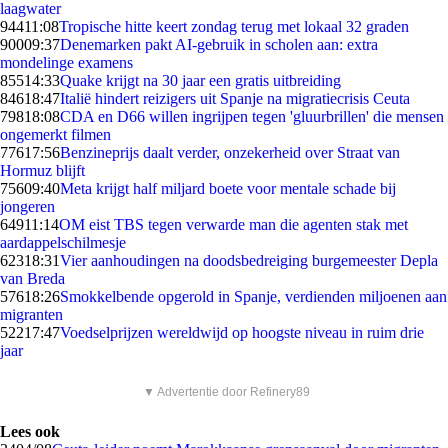
laagwater
944
11:08
Tropische hitte keert zondag terug met lokaal 32 graden
900
09:37
Denemarken pakt AI-gebruik in scholen aan: extra
mondelinge examens
855
14:33
Quake krijgt na 30 jaar een gratis uitbreiding
846
18:47
Italië hindert reizigers uit Spanje na migratiecrisis Ceuta
798
18:08
CDA en D66 willen ingrijpen tegen 'gluurbrillen' die mensen
ongemerkt filmen
776
17:56
Benzineprijs daalt verder, onzekerheid over Straat van
Hormuz blijft
756
09:40
Meta krijgt half miljard boete voor mentale schade bij
jongeren
649
11:14
OM eist TBS tegen verwarde man die agenten stak met
aardappelschilmesje
623
18:31
Vier aanhoudingen na doodsbedreiging burgemeester Depla
van Breda
576
18:26
Smokkelbende opgerold in Spanje, verdienden miljoenen aan
migranten
522
17:47
Voedselprijzen wereldwijd op hoogste niveau in ruim drie
jaar
▼ Advertentie door Refinery89
Lees ook