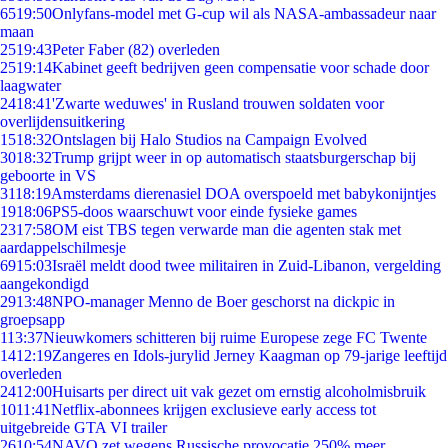
65
19:50
Onlyfans-model met G-cup wil als NASA-ambassadeur naar
maan
25
19:43
Peter Faber (82) overleden
25
19:14
Kabinet geeft bedrijven geen compensatie voor schade door
laagwater
24
18:41
'Zwarte weduwes' in Rusland trouwen soldaten voor
overlijdensuitkering
15
18:32
Ontslagen bij Halo Studios na Campaign Evolved
30
18:32
Trump grijpt weer in op automatisch staatsburgerschap bij
geboorte in VS
31
18:19
Amsterdams dierenasiel DOA overspoeld met babykonijntjes
19
18:06
PS5-doos waarschuwt voor einde fysieke games
23
17:58
OM eist TBS tegen verwarde man die agenten stak met
aardappelschilmesje
69
15:03
Israël meldt dood twee militairen in Zuid-Libanon, vergelding
aangekondigd
29
13:48
NPO-manager Menno de Boer geschorst na dickpic in
groepsapp
1
13:37
Nieuwkomers schitteren bij ruime Europese zege FC Twente
14
12:19
Zangeres en Idols-jurylid Jerney Kaagman op 79-jarige leeftijd
overleden
24
12:00
Huisarts per direct uit vak gezet om ernstig alcoholmisbruik
10
11:41
Netflix-abonnees krijgen exclusieve early access tot
uitgebreide GTA VI trailer
26
10:54
NAVO zet wegens Russische provocatie 250% meer