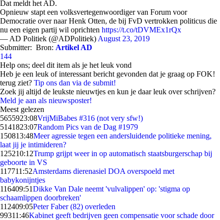
Dat meldt het AD.
Opnieuw stapt een volksvertegenwoordiger van Forum voor
Democratie over naar Henk Otten, de bij FvD vertrokken politicus die
nu een eigen partij wil oprichten
https://t.co/tDVMEx1rQx
— AD Politiek (@ADPolitiek)
August 23, 2019
Submitter:
Bron:
Artikel AD
144
Help ons; deel dit item als je het leuk vond
Heb je een leuk of interessant bericht gevonden dat je graag op FOK!
terug ziet?
Tip ons dan via de submit!
Zoek jij altijd de leukste nieuwtjes en kun je daar leuk over schrijven?
Meld je aan als nieuwsposter!
Meest gelezen
56559
23:08
VrijMiBabes #316 (not very sfw!)
51418
23:07
Random Pics van de Dag #1979
1508
13:48
Meer agressie tegen een andersluidende politieke mening,
laat jij je intimideren?
1252
10:12
Trump grijpt weer in op automatisch staatsburgerschap bij
geboorte in VS
1177
11:52
Amsterdams dierenasiel DOA overspoeld met
babykonijntjes
1164
09:51
Dikke Van Dale neemt 'vulvalippen' op: 'stigma op
schaamlippen doorbreken'
1124
09:05
Peter Faber (82) overleden
993
11:46
Kabinet geeft bedrijven geen compensatie voor schade door