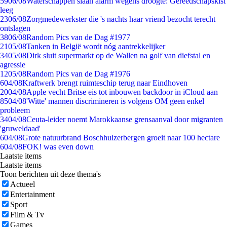
59
06/08
Waterschappen slaan alarm wegens droogte: Gereedschapskist
leeg
23
06/08
Zorgmedewerkster die 's nachts haar vriend bezocht terecht
ontslagen
38
06/08
Random Pics van de Dag #1977
21
05/08
Tanken in België wordt nóg aantrekkelijker
34
05/08
Dirk sluit supermarkt op de Wallen na golf van diefstal en
agressie
12
05/08
Random Pics van de Dag #1976
6
04/08
Kraftwerk brengt ruimteschip terug naar Eindhoven
20
04/08
Apple vecht Britse eis tot inbouwen backdoor in iCloud aan
85
04/08
'Witte' mannen discrimineren is volgens OM geen enkel
probleem
34
04/08
Ceuta-leider noemt Marokkaanse grensaanval door migranten
'gruweldaad'
6
04/08
Grote natuurbrand Boschhuizerbergen groeit naar 100 hectare
6
04/08
FOK! was even down
Laatste items
Laatste items
Toon berichten uit deze thema's
Actueel
Entertainment
Sport
Film & Tv
Games