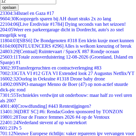
opslaan
233
04:34
Israel en Gaza #17
96
04:30
Koopzegels sparen bij AH duurt straks 2x zo lang
221
04:06
[Live Eredivisie #1784] Dying seconds van het seizoen!
2
04:05
Weer een parkeergarage dicht in Dordrecht, auto's zo snel
mogelijk weg
118
04:03
[SBS6] De Bondgenoten #318 Een klein kusje moet kunnen
61
04:00
[INFLUENCERS #296] Alles is welkom kneuzing of breuk
248
03:29
[Centraal] Ruimtevaart / SpaceX #87 Rondje oceaan
256
03:11
Totale zonsverduistering 12-08-2026 (Groenland, IJsland en
Spanje) #1
30
02:39
Transfergeruchten en contractverlenging #83
70
02:33
GTA VI #12 GTA VI Extended look 27 Augustus Netflix/YT
160
02:32
Oorlog in Oekraïne #1318 Drone baby drone
149
02:09
NPO-manager Menno de Boer (47) op non-actief stuurde
dick-pic rond
73
01:55
Techniekles verdwijnt uit onderbouw: maar half zo veel uren
als 2007
40
01:40
[Crowdfunding] #443 Rentestijgingen?
134
01:36
[DRT SC] #6: RendacGoden sponsored by TONZON
198
01:28
Tour de France femmes 2026 #4 op de Ventoux
224
01:24
Nederland stevent af op watertekort
6
01:21
Ps 5
7
01:12
Nieuwe Europese richtlijn: vaker repareren ipv vervangen voor