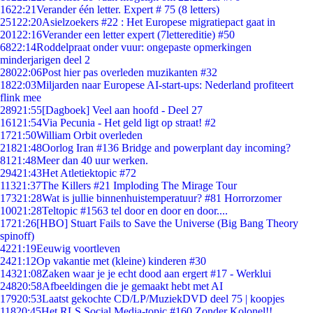
16
22:21
Verander één letter. Expert # 75 (8 letters)
251
22:20
Asielzoekers #22 : Het Europese migratiepact gaat in
201
22:16
Verander een letter expert (7lettereditie) #50
68
22:14
Roddelpraat onder vuur: ongepaste opmerkingen
minderjarigen deel 2
280
22:06
Post hier pas overleden muzikanten #32
18
22:03
Miljarden naar Europese AI-start-ups: Nederland profiteert
flink mee
289
21:55
[Dagboek] Veel aan hoofd - Deel 27
161
21:54
Via Pecunia - Het geld ligt op straat! #2
17
21:50
William Orbit overleden
218
21:48
Oorlog Iran #136 Bridge and powerplant day incoming?
81
21:48
Meer dan 40 uur werken.
294
21:43
Het Atletiektopic #72
113
21:37
The Killers #21 Imploding The Mirage Tour
173
21:28
Wat is jullie binnenhuistemperatuur? #81 Horrorzomer
100
21:28
Teltopic #1563 tel door en door en door....
17
21:26
[HBO] Stuart Fails to Save the Universe (Big Bang Theory
spinoff)
42
21:19
Eeuwig voortleven
24
21:12
Op vakantie met (kleine) kinderen #30
143
21:08
Zaken waar je je echt dood aan ergert #17 - Werklui
248
20:58
Afbeeldingen die je gemaakt hebt met AI
179
20:53
Laatst gekochte CD/LP/MuziekDVD deel 75 | koopjes
118
20:45
Het RLS Social Media-topic #160 Zonder Kolonel!!