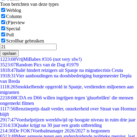
Toon berichten van deze types
Weblog
Column
(P)review
Special
Poll
Scrollbar gebruiken
opslaan
12
23:08
VrijMiBabes #316 (not very sfw!)
35
23:07
Random Pics van de Dag #1979
18
18:47
Italië hindert reizigers uit Spanje na migratiecrisis Ceuta
19
18:31
Vier aanhoudingen na doodsbedreiging burgemeester Depla
van Breda
11
18:26
Smokkelbende opgerold in Spanje, verdienden miljoenen aan
migranten
22
18:08
CDA en D66 willen ingrijpen tegen 'gluurbrillen' die mensen
ongemerkt filmen
11
17:56
Benzineprijs daalt verder, onzekerheid over Straat van Hormuz
blijft
29
17:47
Voedselprijzen wereldwijd op hoogste niveau in ruim drie jaar
23
14:33
Quake krijgt na 30 jaar een gratis uitbreiding
2
14:30
De FOK!Voetbalmanager 2026/2027 is begonnen
65
13:48
Meer agressie tegen een andersluidende politieke mening, laat