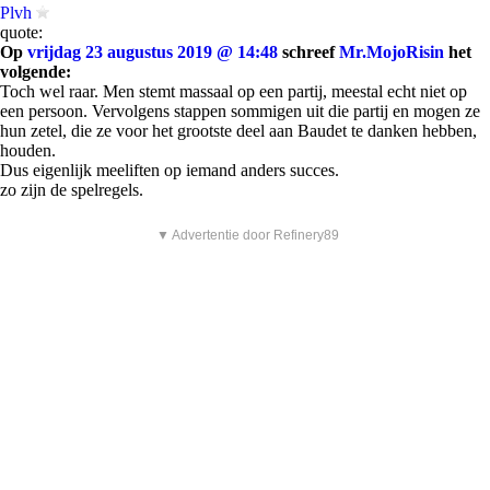
Plvh
quote:
Op
vrijdag 23 augustus 2019 @ 14:48
schreef
Mr.MojoRisin
het
volgende:
Toch wel raar. Men stemt massaal op een partij, meestal echt niet op
een persoon. Vervolgens stappen sommigen uit die partij en mogen ze
hun zetel, die ze voor het grootste deel aan Baudet te danken hebben,
houden.
Dus eigenlijk meeliften op iemand anders succes.
zo zijn de spelregels.
▼ Advertentie door Refinery89