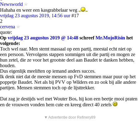
Newsworld
Hahaha en weer een kasgrabbelaar weg
vrijdag 23 augustus 2019, 14:56 uur
#17
2
cervena
quote:
Op
vrijdag 23 augustus 2019 @ 14:48
schreef
Mr.MojoRisin
het
volgende:
Toch wel raar. Men stemt massaal op een partij, meestal echt niet op
een persoon. Vervolgens stappen sommigen uit die partij en mogen ze
hun zetel, die ze voor het grootste deel aan Baudet te danken hebben,
houden.
Dus eigenlijk meeliften op iemand anders succes.
Ik denk niet dat de meeste mensen op FvD stemmen maar puur op het
poppetje Baudet. Net als bij PVV op Wilders en zo ook bij alle andere
partijen. Mensen stemmen toch op de lijsttrekker.
Dat zag je destijds wel met Wouter Bos, hij kon een beetje mooi praten
en de vrouwen vonden hem cute en kreeg direct 40 zetels
▼ Advertentie door Refinery89