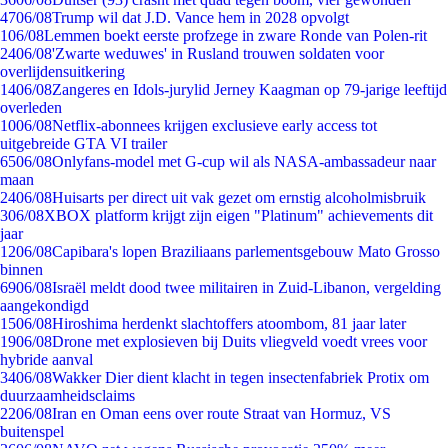
47
06/08
Trump wil dat J.D. Vance hem in 2028 opvolgt
1
06/08
Lemmen boekt eerste profzege in zware Ronde van Polen-rit
24
06/08
'Zwarte weduwes' in Rusland trouwen soldaten voor
overlijdensuitkering
14
06/08
Zangeres en Idols-jurylid Jerney Kaagman op 79-jarige leeftijd
overleden
10
06/08
Netflix-abonnees krijgen exclusieve early access tot
uitgebreide GTA VI trailer
65
06/08
Onlyfans-model met G-cup wil als NASA-ambassadeur naar
maan
24
06/08
Huisarts per direct uit vak gezet om ernstig alcoholmisbruik
3
06/08
XBOX platform krijgt zijn eigen "Platinum" achievements dit
jaar
12
06/08
Capibara's lopen Braziliaans parlementsgebouw Mato Grosso
binnen
69
06/08
Israël meldt dood twee militairen in Zuid-Libanon, vergelding
aangekondigd
15
06/08
Hiroshima herdenkt slachtoffers atoombom, 81 jaar later
19
06/08
Drone met explosieven bij Duits vliegveld voedt vrees voor
hybride aanval
34
06/08
Wakker Dier dient klacht in tegen insectenfabriek Protix om
duurzaamheidsclaims
22
06/08
Iran en Oman eens over route Straat van Hormuz, VS
buitenspel