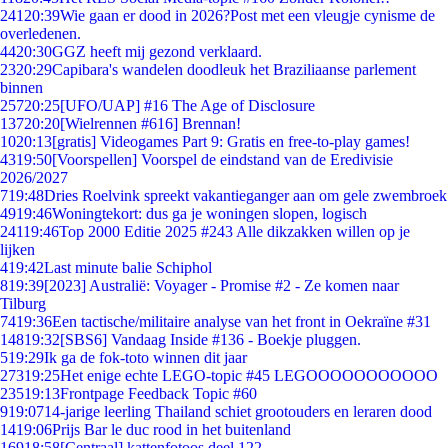
241
20:39
Wie gaan er dood in 2026?Post met een vleugje cynisme de
overledenen.
44
20:30
GGZ heeft mij gezond verklaard.
23
20:29
Capibara's wandelen doodleuk het Braziliaanse parlement
binnen
257
20:25
[UFO/UAP] #16 The Age of Disclosure
137
20:20
[Wielrennen #616] Brennan!
10
20:13
[gratis] Videogames Part 9: Gratis en free-to-play games!
43
19:50
[Voorspellen] Voorspel de eindstand van de Eredivisie
2026/2027
7
19:48
Dries Roelvink spreekt vakantieganger aan om gele zwembroek
49
19:46
Woningtekort: dus ga je woningen slopen, logisch
241
19:46
Top 2000 Editie 2025 #243 Alle dikzakken willen op je
lijken
4
19:42
Last minute balie Schiphol
8
19:39
[2023] Australië: Voyager - Promise #2 - Ze komen naar
Tilburg
74
19:36
Een tactische/militaire analyse van het front in Oekraïne #31
148
19:32
[SBS6] Vandaag Inside #136 - Boekje pluggen.
5
19:29
Ik ga de fok-toto winnen dit jaar
273
19:25
Het enige echte LEGO-topic #45 LEGOOOOOOOOOOO
235
19:13
Frontpage Feedback Topic #60
9
19:07
14-jarige leerling Thailand schiet grootouders en leraren dood
14
19:06
Prijs Bar le duc rood in het buitenland
169
18:58
[Centraal] kattenfotoos deel 122