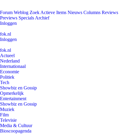
Forum
Weblog
Zoek
Actieve Items
Nieuws
Columns
Reviews
Previews
Specials
Archief
Inloggen
fok.nl
Inloggen
fok.nl
Actueel
Nederland
Internationaal
Economie
Politiek
Tech
Showbiz en Gossip
Opmerkelijk
Entertainment
Showbiz en Gossip
Muziek
Film
Televisie
Media & Cultuur
Bioscoopagenda