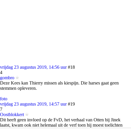
vrijdag 23 augustus 2019, 14:56 uur
#18
4
gombro
Deze Kees kan Thierry missen als kiespijn. Die harses gaat geen
stemmen opleveren.
foto
vrijdag 23 augustus 2019, 14:57 uur
#19
7
Oostblokkert
Dit heeft geen invloed op de FvD, het verhaal van Otten bij Jinek
laatst, kwam ook niet helemaal uit de verf toen hij moest toelichten
waarom hij duizenden euros uit de kas had gelicht voor prive-zaken