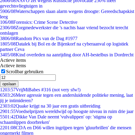
26
06/08
NAVO zet wegens Russische provocatie 250% meer
gevechtsvliegtuigen in
59
06/08
Waterschappen slaan alarm wegens droogte: Gereedschapskist
leeg
1
06/08
Forensics: Crime Scene Detective
23
06/08
Zorgmedewerkster die 's nachts haar vriend bezocht terecht
ontslagen
38
06/08
Random Pics van de Dag #1977
18
05/08
Datalek bij Bol en de Bijenkorf na cyberaanval op logistiek
partner Ceva
34
05/08
Kind overleden na aanrijding door AH-bestelbus in Dordrecht
Actieve items
Actieve items
Scrollbar gebruiken
opslaan
12
03:57
VrijMiBabes #316 (not very sfw!)
65
03:26
Meer agressie tegen een andersluidende politieke mening, laat
jij je intimideren?
23
03:02
Quake krijgt na 30 jaar een gratis uitbreiding
29
01:55
Voedselprijzen wereldwijd op hoogste niveau in ruim drie jaar
55
01:42
Dikke Van Dale neemt 'vulvalippen' op: 'stigma op
schaamlippen doorbreken'
22
01:08
CDA en D66 willen ingrijpen tegen 'gluurbrillen' die mensen
ongemerkt filmen