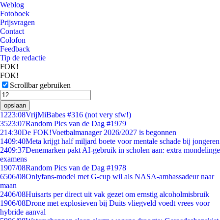
Weblog
Fotoboek
Prijsvragen
Contact
Colofon
Feedback
Tip de redactie
FOK!
FOK!
Scrollbar gebruiken
opslaan
12
23:08
VrijMiBabes #316 (not very sfw!)
35
23:07
Random Pics van de Dag #1979
2
14:30
De FOK!Voetbalmanager 2026/2027 is begonnen
14
09:40
Meta krijgt half miljard boete voor mentale schade bij jongeren
24
09:37
Denemarken pakt AI-gebruik in scholen aan: extra mondelinge
examens
19
07/08
Random Pics van de Dag #1978
65
06/08
Onlyfans-model met G-cup wil als NASA-ambassadeur naar
maan
24
06/08
Huisarts per direct uit vak gezet om ernstig alcoholmisbruik
19
06/08
Drone met explosieven bij Duits vliegveld voedt vrees voor
hybride aanval