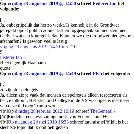
Op
vrijdag 23 augustus 2019 @ 14:50
schreef
Federer-fan
het
volgende:
[..]
Ja, onbegrijpelijk dat het zo werkt. Is kennelijk in de Grondwet
geregeld opdat politici zonder last en ruggespraak kunnen stemmen.
Gadver wat een kutregel is dat. Kunnen we die Grondwet niet gewoon
afschaffen? Is gewoon veel te lastig
vrijdag 23 augustus 2019, 14:51 uur
#10
9
Federer-fan
Heet eigenlijk Haainado
quote:
Op
vrijdag 23 augustus 2019 @ 14:49
schreef
Plvh
het volgende:
[..]
zo zijn de spelregels.
Ja, alleen zie je vaak dat mensen de spelregels alleen respecteren als
het ze uitkomt. Het Electoral College in de VS was opeens niet meer
van deze tijd toen Trump won.
\[b\]Op
dinsdag 28 februari 2012 10:19
schreef
TheGeneral
:\
[/b\]Eindelijk eens wat zinnige posts van Federer-fan O+ .
\[b\]Op
maandag 24 mei 2010 16:33
schreef tarantism:\[/b\]dit is het
slechtste topic dat ik ooit heb gezien