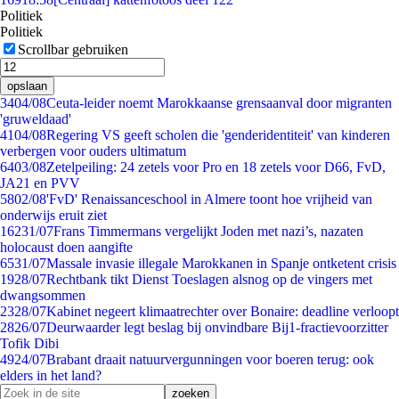
Politiek
Politiek
Scrollbar gebruiken
opslaan
34
04/08
Ceuta-leider noemt Marokkaanse grensaanval door migranten
'gruweldaad'
41
04/08
Regering VS geeft scholen die 'genderidentiteit' van kinderen
verbergen voor ouders ultimatum
64
03/08
Zetelpeiling: 24 zetels voor Pro en 18 zetels voor D66, FvD,
JA21 en PVV
58
02/08
'FvD' Renaissanceschool in Almere toont hoe vrijheid van
onderwijs eruit ziet
162
31/07
Frans Timmermans vergelijkt Joden met nazi’s, nazaten
holocaust doen aangifte
65
31/07
Massale invasie illegale Marokkanen in Spanje ontketent crisis
19
28/07
Rechtbank tikt Dienst Toeslagen alsnog op de vingers met
dwangsommen
23
28/07
Kabinet negeert klimaatrechter over Bonaire: deadline verloopt
28
26/07
Deurwaarder legt beslag bij onvindbare Bij1-fractievoorzitter
Tofik Dibi
49
24/07
Brabant draait natuurvergunningen voor boeren terug: ook
elders in het land?