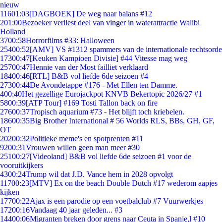
nieuw
116
01:03
[DAGBOEK] De weg naar balans #12
2
01:00
Bezoeker verliest deel van vinger in waterattractie Walibi
Holland
37
00:58
Horrorfilms #33: Halloween
254
00:52
[AMV] VS #1312 spammers van de internationale rechtsorde
173
00:47
[Keuken Kampioen Divisie] #44 Vitesse mag weg
257
00:47
Hennie van der Most failliet verklaard
184
00:46
[RTL] B&B vol liefde 6de seizoen #4
273
00:44
De Avondetappe #176 - Met Ellen ten Damme.
4
00:40
Het gezellige Eurojackpot KNVB Bekertopic 2026/27 #1
58
00:39
[ATP Tour] #169 Tosti Tallon back on fire
276
00:37
Tropisch aquarium #73 - Het blijft toch kriebelen.
186
00:35
Big Brother International # 56 Worlds RLS, BBs, GH, GF,
OT
202
00:32
Politieke meme's en spotprenten #11
92
00:31
Vrouwen willen geen man meer #30
251
00:27
[Videoland] B&B vol liefde 6de seizoen #1 voor de
vooruitkijkers
43
00:24
Trump wil dat J.D. Vance hem in 2028 opvolgt
117
00:23
[MTV] Ex on the beach Double Dutch #17 wederom aapjes
kijken
177
00:22
Ajax is een parodie op een voetbalclub #7 Vuurwerkjes
172
00:16
Vandaag 40 jaar geleden... #3
144
00:06
Migranten breken door grens naar Ceuta in Spanje,l #10