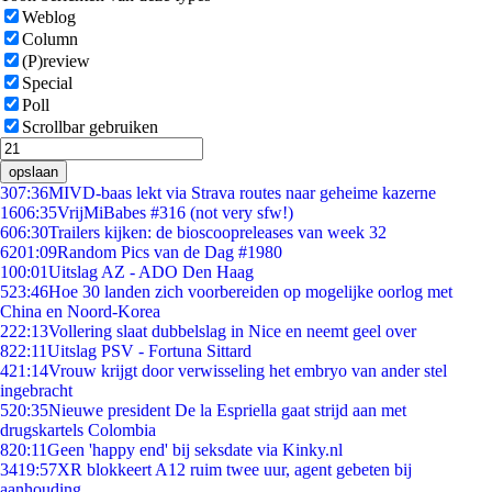
Weblog
Column
(P)review
Special
Poll
Scrollbar gebruiken
opslaan
3
07:36
MIVD-baas lekt via Strava routes naar geheime kazerne
16
06:35
VrijMiBabes #316 (not very sfw!)
6
06:30
Trailers kijken: de bioscoopreleases van week 32
62
01:09
Random Pics van de Dag #1980
1
00:01
Uitslag AZ - ADO Den Haag
5
23:46
Hoe 30 landen zich voorbereiden op mogelijke oorlog met
China en Noord-Korea
2
22:13
Vollering slaat dubbelslag in Nice en neemt geel over
8
22:11
Uitslag PSV - Fortuna Sittard
4
21:14
Vrouw krijgt door verwisseling het embryo van ander stel
ingebracht
5
20:35
Nieuwe president De la Espriella gaat strijd aan met
drugskartels Colombia
8
20:11
Geen 'happy end' bij seksdate via Kinky.nl
34
19:57
XR blokkeert A12 ruim twee uur, agent gebeten bij
aanhouding