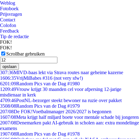
Weblog
Fotoboek
Prijsvragen
Contact
Colofon
Feedback
Tip de redactie
FOK!
FOK!
Scrollbar gebruiken
opslaan
3
07:36
MIVD-baas lekt via Strava routes naar geheime kazerne
16
06:35
VrijMiBabes #316 (not very sfw!)
62
01:09
Random Pics van de Dag #1980
12
09:49
Vrouw krijgt 30 maanden cel voor afpersing 12-jarige
misdienaar in kerk
47
09:46
PostNL-bezorger steekt bewoner na ruzie over pakket
35
08/08
Random Pics van de Dag #1979
2
07/08
De FOK!Voetbalmanager 2026/2027 is begonnen
16
07/08
Meta krijgt half miljard boete voor mentale schade bij jongeren
20
07/08
Denemarken pakt AI-gebruik in scholen aan: extra mondelinge
examens
19
07/08
Random Pics van de Dag #1978