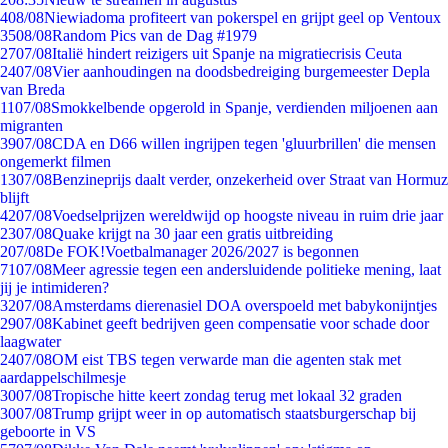
4
08/08
Niewiadoma profiteert van pokerspel en grijpt geel op Ventoux
35
08/08
Random Pics van de Dag #1979
27
07/08
Italië hindert reizigers uit Spanje na migratiecrisis Ceuta
24
07/08
Vier aanhoudingen na doodsbedreiging burgemeester Depla
van Breda
11
07/08
Smokkelbende opgerold in Spanje, verdienden miljoenen aan
migranten
39
07/08
CDA en D66 willen ingrijpen tegen 'gluurbrillen' die mensen
ongemerkt filmen
13
07/08
Benzineprijs daalt verder, onzekerheid over Straat van Hormuz
blijft
42
07/08
Voedselprijzen wereldwijd op hoogste niveau in ruim drie jaar
23
07/08
Quake krijgt na 30 jaar een gratis uitbreiding
2
07/08
De FOK!Voetbalmanager 2026/2027 is begonnen
71
07/08
Meer agressie tegen een andersluidende politieke mening, laat
jij je intimideren?
32
07/08
Amsterdams dierenasiel DOA overspoeld met babykonijntjes
29
07/08
Kabinet geeft bedrijven geen compensatie voor schade door
laagwater
24
07/08
OM eist TBS tegen verwarde man die agenten stak met
aardappelschilmesje
30
07/08
Tropische hitte keert zondag terug met lokaal 32 graden
30
07/08
Trump grijpt weer in op automatisch staatsburgerschap bij
geboorte in VS