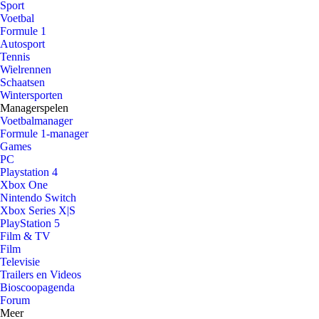
Sport
Voetbal
Formule 1
Autosport
Tennis
Wielrennen
Schaatsen
Wintersporten
Managerspelen
Voetbalmanager
Formule 1-manager
Games
PC
Playstation 4
Xbox One
Nintendo Switch
Xbox Series X|S
PlayStation 5
Film & TV
Film
Televisie
Trailers en Videos
Bioscoopagenda
Forum
Meer