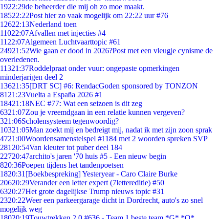
19
22:29
de beheerder die mij oh zo moe maakt.
185
22:22
Post hier zo vaak mogelijk om 22:22 uur #76
126
22:13
Nederland toen
110
22:07
Afvallen met injecties #4
11
22:07
Algemeen Luchtvaarttopic #61
249
21:52
Wie gaan er dood in 2026?Post met een vleugje cynisme de
overledenen.
113
21:37
Roddelpraat onder vuur: ongepaste opmerkingen
minderjarigen deel 2
136
21:35
[DRT SC] #6: RendacGoden sponsored by TONZON
81
21:23
Vuelta a España 2026 #1
184
21:18
NEC #77: Wat een seizoen is dit zeg
63
21:07
Zou je vreemdgaan in een relatie kunnen vergeven?
3
21:06
Scholensysteem tegenwoordig?
103
21:05
Man zoekt mij en bedreigt mij, nadat ik met zijn zoon sprak
47
21:00
Woordensamenstelspel #1184 met 2 woorden spreken SVP
281
20:54
Van kleuter tot puber deel 184
227
20:47
archito's jaren '70 huis #5 - Een nieuw begin
8
20:36
Poepen tijdens het tandenpoetsen
18
20:31
[Boekbespreking] Yesteryear - Caro Claire Burke
206
20:29
Verander een letter expert (7lettereditie) #50
63
20:27
Het grote dagelijkse Trump nieuws topic #31
23
20:22
Weer een parkeergarage dicht in Dordrecht, auto's zo snel
mogelijk weg
180
20:19
Touwtrekken 2.0 #636 - Team 1 beste team *G* *O*