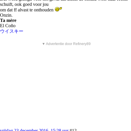
schuift, ook goed voor jou
om dat ff alvast te onthouden
Onzin.
Ta mère
El Coño
ウイスキー
▼ Advertentie door Refinery89
vrijdag 23 december 2016, 15:28 uur
#12