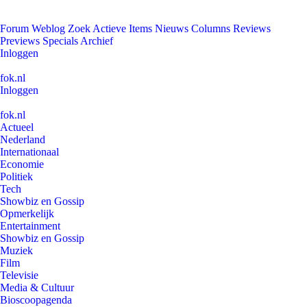
Forum
Weblog
Zoek
Actieve Items
Nieuws
Columns
Reviews
Previews
Specials
Archief
Inloggen
fok.nl
Inloggen
fok.nl
Actueel
Nederland
Internationaal
Economie
Politiek
Tech
Showbiz en Gossip
Opmerkelijk
Entertainment
Showbiz en Gossip
Muziek
Film
Televisie
Media & Cultuur
Bioscoopagenda