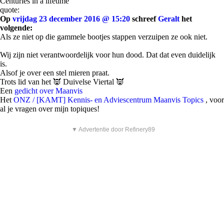
Centuries in a lifetime
quote:
Op
vrijdag 23 december 2016 @ 15:20
schreef
Geralt
het
volgende:
Als ze niet op die gammele bootjes stappen verzuipen ze ook niet.
Wij zijn niet verantwoordelijk voor hun dood. Dat dat even duidelijk
is.
Alsof je over een stel mieren praat.
Trots lid van het 👿 Duivelse Viertal 👿
Een
gedicht over Maanvis
Het
ONZ / [KAMT] Kennis- en Adviescentrum Maanvis Topics
, voor
al je vragen over mijn topiques!
▼ Advertentie door Refinery89