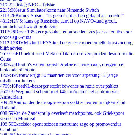
3
19:21
Uitslag NEC - Telstar
22
15:00
Jesus Simulator komt naar Nintendo Switch
31
13:26
Britney Spears: "Ik geloof dat ik heb gefaald als moeder"
48
12:42
VS: kans op Russische aanval op NAVO-land groeit,
munitietekort wordt probleem
11
12:28
Broer 135 keer gestoken en gesneden: zes jaar cel en tbs voor
doodslag Gouda
21
12:17
RIVM vindt PFAS in al de geteste moedermelk, borstvoeding
blijft advies
56
10:16
EU bekritiseert Meta en TikTok om verspreiden desinformatie
Ceuta
43
09:53
Houthi's vallen Saoedi-Arabië en Jemen aan, dreigen met
blokkade olieroute
12
09:49
Vrouw krijgt 30 maanden cel voor afpersing 12-jarige
misdienaar in kerk
47
09:46
PostNL-bezorger steekt bewoner na ruzie over pakket
26
09:32
Wegpiraat scheurt met 146 km/u door het centrum van
Amsterdam
7
09:28
Aanhoudende droogte veroorzaakt scheuren in dijken Zuid-
Holland
0
08:59
Van de Zandschulp overleeft matchpoints, ook Griekspoor
verder in Montreal
1
08:56
Excelsior opent seizoen met ruime zege op promovendus
Cambuur
2
08:35
Nieuw te streamen in augustus