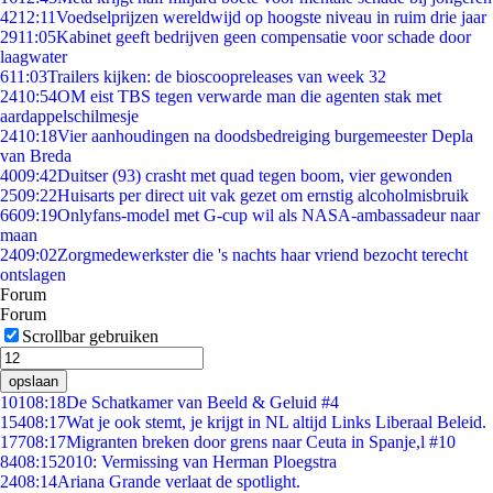
42
12:11
Voedselprijzen wereldwijd op hoogste niveau in ruim drie jaar
29
11:05
Kabinet geeft bedrijven geen compensatie voor schade door
laagwater
6
11:03
Trailers kijken: de bioscoopreleases van week 32
24
10:54
OM eist TBS tegen verwarde man die agenten stak met
aardappelschilmesje
24
10:18
Vier aanhoudingen na doodsbedreiging burgemeester Depla
van Breda
40
09:42
Duitser (93) crasht met quad tegen boom, vier gewonden
25
09:22
Huisarts per direct uit vak gezet om ernstig alcoholmisbruik
66
09:19
Onlyfans-model met G-cup wil als NASA-ambassadeur naar
maan
24
09:02
Zorgmedewerkster die 's nachts haar vriend bezocht terecht
ontslagen
Forum
Forum
Scrollbar gebruiken
opslaan
101
08:18
De Schatkamer van Beeld & Geluid #4
154
08:17
Wat je ook stemt, je krijgt in NL altijd Links Liberaal Beleid.
177
08:17
Migranten breken door grens naar Ceuta in Spanje,l #10
84
08:15
2010: Vermissing van Herman Ploegstra
24
08:14
Ariana Grande verlaat de spotlight.