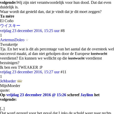
volgende:
Wij zijn niet verantwoordelijk voor hun dood. Dat dat even
duidelijk is.
Waar wordt dat gesteld dan, dat je vindt dat je dit moet zeggen?
Ta mère
El Coño
ウイスキー
vrijdag 23 december 2016, 15:25 uur
#8
1
AeternusDoleo
Tweakertje
Tja. En het wat is dit als percentage van het aantal dat de oversteek wel
succesvol maakt, al dan niet geholpen door de Europese
kustwacht
veerdienst? En kunnen we wellicht op die
kustwacht
veerdienst
bezuinigen?
Ik ben een TWEAKER :P
vrijdag 23 december 2016, 15:27 uur
#11
1
JeMoeder
MijnMoeder
quote:
Op
vrijdag 23 december 2016 @ 15:26
schreef
Jaylinn
het
volgende:
[..]
Dat word gezegd voor het geval dat Links de schuld weer naar rechts