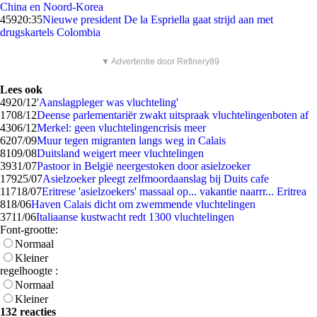
China en Noord-Korea
459
20:35
Nieuwe president De la Espriella gaat strijd aan met
drugskartels Colombia
▼ Advertentie door Refinery89
Lees ook
49
20/12
'Aanslagpleger was vluchteling'
17
08/12
Deense parlementariër zwakt uitspraak vluchtelingenboten af
43
06/12
Merkel: geen vluchtelingencrisis meer
62
07/09
Muur tegen migranten langs weg in Calais
81
09/08
Duitsland weigert meer vluchtelingen
39
31/07
Pastoor in België neergestoken door asielzoeker
179
25/07
Asielzoeker pleegt zelfmoordaanslag bij Duits cafe
117
18/07
Eritrese 'asielzoekers' massaal op... vakantie naarrr... Eritrea
8
18/06
Haven Calais dicht om zwemmende vluchtelingen
37
11/06
Italiaanse kustwacht redt 1300 vluchtelingen
Font-grootte:
Normaal
Kleiner
regelhoogte :
Normaal
Kleiner
132 reacties