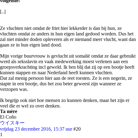
volgende:
[..]
Ze vluchten niet omdat de friet hier lekkerder is dan bij hun, ze
vluchten omdat ze anders in hun eigen land gedood worden. Dus het
zal niet minder doden opleveren als er niemand meer vlucht, want dan
gaan ze in hun eigen land dood.
Mijn vorige buurvrouw is gevlucht uit somalië omdat ze daar gebruikt
werd als seksslavin en vaak medewerking moest verlenen aan een
groepsverkrachting incl geweld. Ik ben blij dat zij op een bootje heeft
kunnen stappen en naar Nederland heeft kunnen vluchten.
Dat zal menig persoon hier aan de reet roesten. Ze is een negerin, ze
stapte in een bootje, dus het zou beter geweest zijn wanneer ze
verzopen was.
Ik begrijp ook niet hoe mensen zo kunnen denken, maar het zijn er
veel die er wel zo over denken.
Ta mère
El Coño
ウイスキー
vrijdag 23 december 2016, 15:37 uur
#20
1