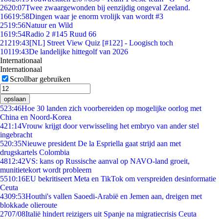
26
20:07
Twee zwaargewonden bij eenzijdig ongeval Zeeland.
166
19:58
Dingen waar je enorm vrolijk van wordt #3
25
19:56
Natuur en Wild
16
19:54
Radio 2 #145 Ruud 66
212
19:43
[NL] Street View Quiz [#122] - Loogisch toch
101
19:43
De landelijke hittegolf van 2026
Internationaal
Internationaal
Scrollbar gebruiken
opslaan
5
23:46
Hoe 30 landen zich voorbereiden op mogelijke oorlog met
China en Noord-Korea
4
21:14
Vrouw krijgt door verwisseling het embryo van ander stel
ingebracht
5
20:35
Nieuwe president De la Espriella gaat strijd aan met
drugskartels Colombia
48
12:42
VS: kans op Russische aanval op NAVO-land groeit,
munitietekort wordt probleem
55
10:16
EU bekritiseert Meta en TikTok om verspreiden desinformatie
Ceuta
43
09:53
Houthi's vallen Saoedi-Arabië en Jemen aan, dreigen met
blokkade olieroute
27
07/08
Italië hindert reizigers uit Spanje na migratiecrisis Ceuta