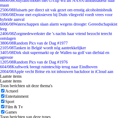
66
06/08
Onlyfans-model met G-cup wil als NASA-ambassadeur naar
maan
25
06/08
Huisarts per direct uit vak gezet om ernstig alcoholmisbruik
19
06/08
Drone met explosieven bij Duits vliegveld voedt vrees voor
hybride aanval
60
06/08
Waterschappen slaan alarm wegens droogte: Gereedschapskist
leeg
24
06/08
Zorgmedewerkster die 's nachts haar vriend bezocht terecht
ontslagen
38
06/08
Random Pics van de Dag #1977
21
05/08
Tanken in België wordt nóg aantrekkelijker
34
05/08
Dirk sluit supermarkt op de Wallen na golf van diefstal en
agressie
12
05/08
Random Pics van de Dag #1976
6
04/08
Kraftwerk brengt ruimteschip terug naar Eindhoven
20
04/08
Apple vecht Britse eis tot inbouwen backdoor in iCloud aan
Laatste items
Laatste items
Toon berichten uit deze thema's
Actueel
Entertainment
Sport
Film & Tv
Games
Toon berichten van deze types