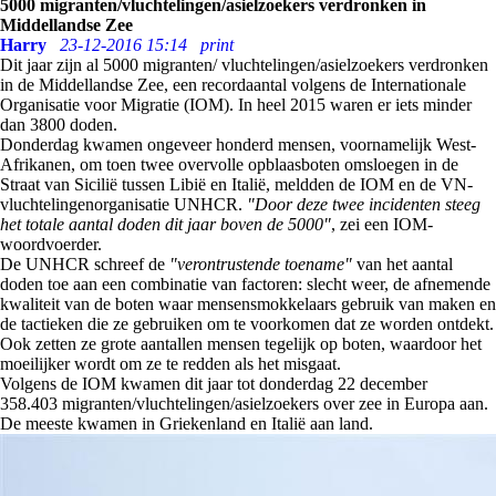
5000 migranten/vluchtelingen/asielzoekers verdronken in
Middellandse Zee
Harry
23-12-2016 15:14
print
Dit jaar zijn al 5000 migranten/ vluchtelingen/asielzoekers verdronken
in de Middellandse Zee, een recordaantal volgens de Internationale
Organisatie voor Migratie (IOM). In heel 2015 waren er iets minder
dan 3800 doden.
Donderdag kwamen ongeveer honderd mensen, voornamelijk West-
Afrikanen, om toen twee overvolle opblaasboten omsloegen in de
Straat van Sicilië tussen Libië en Italië, meldden de IOM en de VN-
vluchtelingenorganisatie UNHCR.
"Door deze twee incidenten steeg
het totale aantal doden dit jaar boven de 5000"
, zei een IOM-
woordvoerder.
De UNHCR schreef de
"verontrustende toename"
van het aantal
doden toe aan een combinatie van factoren: slecht weer, de afnemende
kwaliteit van de boten waar mensensmokkelaars gebruik van maken en
de tactieken die ze gebruiken om te voorkomen dat ze worden ontdekt.
Ook zetten ze grote aantallen mensen tegelijk op boten, waardoor het
moeilijker wordt om ze te redden als het misgaat.
Volgens de IOM kwamen dit jaar tot donderdag 22 december
358.403 migranten/vluchtelingen/asielzoekers over zee in Europa aan.
De meeste kwamen in Griekenland en Italië aan land.