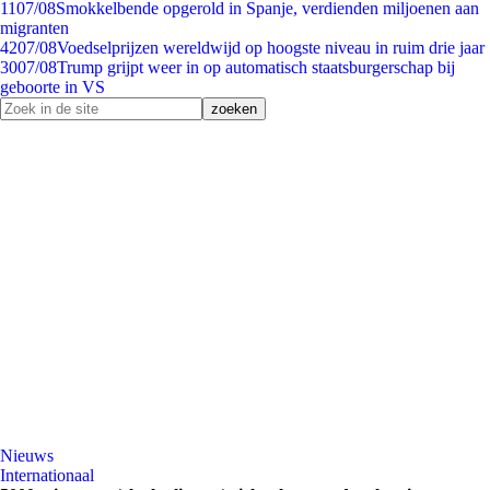
11
07/08
Smokkelbende opgerold in Spanje, verdienden miljoenen aan
migranten
42
07/08
Voedselprijzen wereldwijd op hoogste niveau in ruim drie jaar
30
07/08
Trump grijpt weer in op automatisch staatsburgerschap bij
geboorte in VS
Nieuws
Internationaal