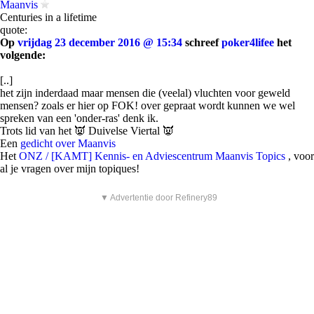
Maanvis
Centuries in a lifetime
quote:
Op
vrijdag 23 december 2016 @ 15:34
schreef
poker4lifee
het
volgende:
[..]
het zijn inderdaad maar mensen die (veelal) vluchten voor geweld
mensen? zoals er hier op FOK! over gepraat wordt kunnen we wel
spreken van een 'onder-ras' denk ik.
Trots lid van het 👿 Duivelse Viertal 👿
Een
gedicht over Maanvis
Het
ONZ / [KAMT] Kennis- en Adviescentrum Maanvis Topics
, voor
al je vragen over mijn topiques!
▼ Advertentie door Refinery89