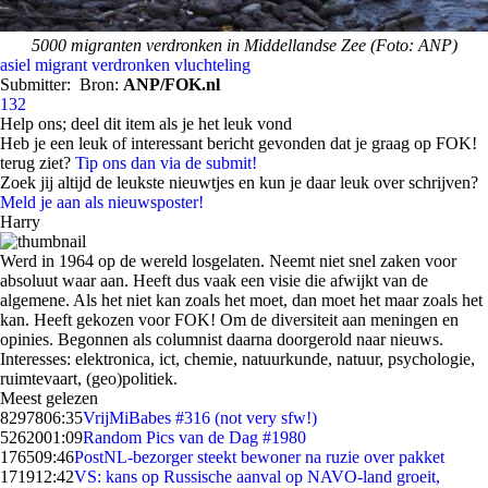
5000 migranten verdronken in Middellandse Zee (Foto: ANP)
asiel
migrant
verdronken
vluchteling
Submitter:
Bron:
ANP/FOK.nl
132
Help ons; deel dit item als je het leuk vond
Heb je een leuk of interessant bericht gevonden dat je graag op FOK!
terug ziet?
Tip ons dan via de submit!
Zoek jij altijd de leukste nieuwtjes en kun je daar leuk over schrijven?
Meld je aan als nieuwsposter!
Harry
Werd in 1964 op de wereld losgelaten. Neemt niet snel zaken voor
absoluut waar aan. Heeft dus vaak een visie die afwijkt van de
algemene. Als het niet kan zoals het moet, dan moet het maar zoals het
kan. Heeft gekozen voor FOK! Om de diversiteit aan meningen en
opinies. Begonnen als columnist daarna doorgerold naar nieuws.
Interesses: elektronica, ict, chemie, natuurkunde, natuur, psychologie,
ruimtevaart, (geo)politiek.
Meest gelezen
82978
06:35
VrijMiBabes #316 (not very sfw!)
52620
01:09
Random Pics van de Dag #1980
1765
09:46
PostNL-bezorger steekt bewoner na ruzie over pakket
1719
12:42
VS: kans op Russische aanval op NAVO-land groeit,