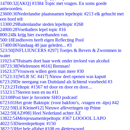
147
00:32
[AKQ] #3384 Topic met vragen. En soms goede
antwoorden.
236
00:30
Nederlandse plaatsnamen lepeltopic #213 elk gehucht met
een bord telt
133
00:29
Buitenlandse steden lepeltopic #268
249
00:28
Voetballers lepel topic #16
8
00:24
Ik krijg hier zweethanden van.
5
00:18
Eindhoven heeft eigen Reflecting Pool
174
00:06
Vandaag 40 jaar geleden... #3
5
23:50
[INFLUENCERS #297] Toetjes & Bevers & Zwemmen in
water
119
23:47
Huisarts doet haar werk onder invloed van alcohol
187
23:38
[Wielrennen #616] Brennan!
116
23:37
Vrouwen willen geen man meer #30
175
23:31
[WLR SC #417] Nieuw deel openen was kaputt
67
23:29
De neergang van Duitsland als lichtend voorbeeld #3
71
23:23
Teltopic #1567 tel door en door en door....
153
23:17
Sterren toen en nu #11
3
23:08
Post hier je favoriete SHO podcast!
67
23:01
Het grote Baktopic (voor bakfoto's, -vragen en -tips) #42
72
22:59
[Lil Kleine#12] Nieuwe afleveringen op Prime
34
22:59
[AZ#98] Heel Nederland achter AZ
138
22:54
Meisjesnamenlepeltopic #367 LOOOOL LAPO
40
22:53
Dierenlepeltopic #150
38
22:53
Het hele alfabet #108 en 4letterwoord