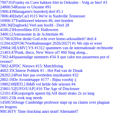
79
07:01
Franky en Coen bakken friet in Oekraïne - Volg ze hier! #3
248
06:54
Russia vs Ukraine #91
19
06:43
Managarm's boerderij deel #5.1
78
06:40
[IndyCar] #115 We're in Nashville Tennessee
169
06:37
Traditioneel tekenen #6; met honden
2
06:36
[Dagboek] Veel aan hoofd - Deel 28
41
06:23
Horrorfilms #33: Halloween
34
06:12
Astronomie in de Achtertuin #6
117
06:02
Hoe denkt God echt over homo-seksualiteit? deel 4
112
04:42
[FOK!Voetbalmanager 2026/2027] #1 We zijn er weer
299
04:18
[AMV] VS #1312 spammers van de internationale rechtsorde
214
03:47
Punk, disco, New Wave of? #60 Sing along...
73
02:44
Spaanstalige nummers #34 A que calor nos pasaremos por el
verano?
78
02:42
PDC Nieuws #15: Matchfixing
46
02:35
Chinese Politiek #1 - Het Pad van de Draak
282
02:24
Post hier pas overleden muzikanten #32
28
02:19
De Avondetappe #177 - Bijna voorbij :(
198
02:00
[RTL] B&B vol liefde 6de seizoen #4
258
01:52
[UFO/UAP] #16 The Age of Disclosure
121
01:45
Koopzegels sparen bij AH duurt straks 2x zo lang
16
01:21
Ik rook nog steeds
145
00:50
Jonge Cambridge professor stapt op na claims over plagiaat
en leugens
9
00:36
TV Time (tracking app) stopt! Alternatief?