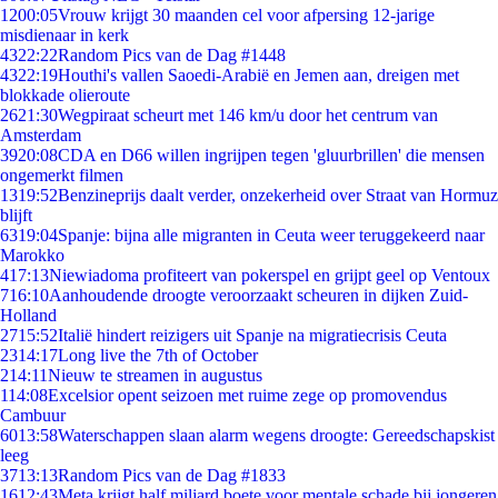
12
00:05
Vrouw krijgt 30 maanden cel voor afpersing 12-jarige
misdienaar in kerk
43
22:22
Random Pics van de Dag #1448
43
22:19
Houthi's vallen Saoedi-Arabië en Jemen aan, dreigen met
blokkade olieroute
26
21:30
Wegpiraat scheurt met 146 km/u door het centrum van
Amsterdam
39
20:08
CDA en D66 willen ingrijpen tegen 'gluurbrillen' die mensen
ongemerkt filmen
13
19:52
Benzineprijs daalt verder, onzekerheid over Straat van Hormuz
blijft
63
19:04
Spanje: bijna alle migranten in Ceuta weer teruggekeerd naar
Marokko
4
17:13
Niewiadoma profiteert van pokerspel en grijpt geel op Ventoux
7
16:10
Aanhoudende droogte veroorzaakt scheuren in dijken Zuid-
Holland
27
15:52
Italië hindert reizigers uit Spanje na migratiecrisis Ceuta
23
14:17
Long live the 7th of October
2
14:11
Nieuw te streamen in augustus
1
14:08
Excelsior opent seizoen met ruime zege op promovendus
Cambuur
60
13:58
Waterschappen slaan alarm wegens droogte: Gereedschapskist
leeg
37
13:13
Random Pics van de Dag #1833
16
12:43
Meta krijgt half miljard boete voor mentale schade bij jongeren