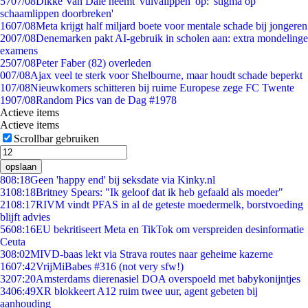
57
07/08
Dikke Van Dale neemt 'vulvalippen' op: 'stigma op
schaamlippen doorbreken'
16
07/08
Meta krijgt half miljard boete voor mentale schade bij jongeren
20
07/08
Denemarken pakt AI-gebruik in scholen aan: extra mondelinge
examens
25
07/08
Peter Faber (82) overleden
0
07/08
Ajax veel te sterk voor Shelbourne, maar houdt schade beperkt
1
07/08
Nieuwkomers schitteren bij ruime Europese zege FC Twente
19
07/08
Random Pics van de Dag #1978
Actieve items
Actieve items
Scrollbar gebruiken
opslaan
8
08:18
Geen 'happy end' bij seksdate via Kinky.nl
31
08:18
Britney Spears: "Ik geloof dat ik heb gefaald als moeder"
21
08:17
RIVM vindt PFAS in al de geteste moedermelk, borstvoeding
blijft advies
56
08:16
EU bekritiseert Meta en TikTok om verspreiden desinformatie
Ceuta
3
08:02
MIVD-baas lekt via Strava routes naar geheime kazerne
16
07:42
VrijMiBabes #316 (not very sfw!)
32
07:20
Amsterdams dierenasiel DOA overspoeld met babykonijntjes
34
06:49
XR blokkeert A12 ruim twee uur, agent gebeten bij
aanhouding