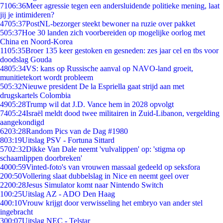
71
06:36
Meer agressie tegen een andersluidende politieke mening, laat
jij je intimideren?
47
05:37
PostNL-bezorger steekt bewoner na ruzie over pakket
5
05:37
Hoe 30 landen zich voorbereiden op mogelijke oorlog met
China en Noord-Korea
11
05:35
Broer 135 keer gestoken en gesneden: zes jaar cel en tbs voor
doodslag Gouda
48
05:34
VS: kans op Russische aanval op NAVO-land groeit,
munitietekort wordt probleem
5
05:32
Nieuwe president De la Espriella gaat strijd aan met
drugskartels Colombia
49
05:28
Trump wil dat J.D. Vance hem in 2028 opvolgt
74
05:24
Israël meldt dood twee militairen in Zuid-Libanon, vergelding
aangekondigd
62
03:28
Random Pics van de Dag #1980
8
03:19
Uitslag PSV - Fortuna Sittard
57
02:32
Dikke Van Dale neemt 'vulvalippen' op: 'stigma op
schaamlippen doorbreken'
40
00:59
Vinted-foto's van vrouwen massaal gedeeld op seksfora
2
00:50
Vollering slaat dubbelslag in Nice en neemt geel over
22
00:28
Jesus Simulator komt naar Nintendo Switch
1
00:25
Uitslag AZ - ADO Den Haag
4
00:10
Vrouw krijgt door verwisseling het embryo van ander stel
ingebracht
3
00:07
Uitslag NEC - Telstar