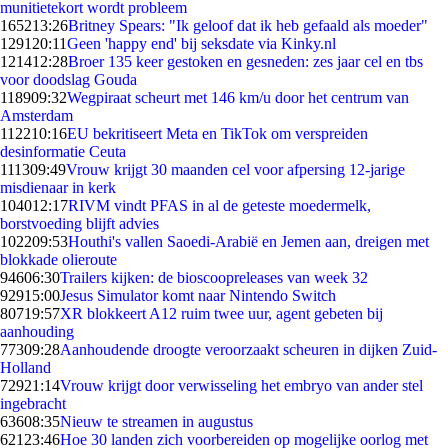
munitietekort wordt probleem
1652
13:26
Britney Spears: "Ik geloof dat ik heb gefaald als moeder"
1291
20:11
Geen 'happy end' bij seksdate via Kinky.nl
1214
12:28
Broer 135 keer gestoken en gesneden: zes jaar cel en tbs
voor doodslag Gouda
1189
09:32
Wegpiraat scheurt met 146 km/u door het centrum van
Amsterdam
1122
10:16
EU bekritiseert Meta en TikTok om verspreiden
desinformatie Ceuta
1113
09:49
Vrouw krijgt 30 maanden cel voor afpersing 12-jarige
misdienaar in kerk
1040
12:17
RIVM vindt PFAS in al de geteste moedermelk,
borstvoeding blijft advies
1022
09:53
Houthi's vallen Saoedi-Arabië en Jemen aan, dreigen met
blokkade olieroute
946
06:30
Trailers kijken: de bioscoopreleases van week 32
929
15:00
Jesus Simulator komt naar Nintendo Switch
807
19:57
XR blokkeert A12 ruim twee uur, agent gebeten bij
aanhouding
773
09:28
Aanhoudende droogte veroorzaakt scheuren in dijken Zuid-
Holland
729
21:14
Vrouw krijgt door verwisseling het embryo van ander stel
ingebracht
636
08:35
Nieuw te streamen in augustus
621
23:46
Hoe 30 landen zich voorbereiden op mogelijke oorlog met