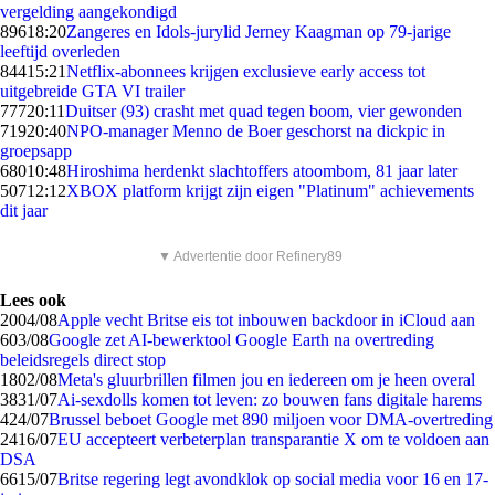
vergelding aangekondigd
896
18:20
Zangeres en Idols-jurylid Jerney Kaagman op 79-jarige
leeftijd overleden
844
15:21
Netflix-abonnees krijgen exclusieve early access tot
uitgebreide GTA VI trailer
777
20:11
Duitser (93) crasht met quad tegen boom, vier gewonden
719
20:40
NPO-manager Menno de Boer geschorst na dickpic in
groepsapp
680
10:48
Hiroshima herdenkt slachtoffers atoombom, 81 jaar later
507
12:12
XBOX platform krijgt zijn eigen "Platinum" achievements
dit jaar
▼ Advertentie door Refinery89
Lees ook
20
04/08
Apple vecht Britse eis tot inbouwen backdoor in iCloud aan
6
03/08
Google zet AI-bewerktool Google Earth na overtreding
beleidsregels direct stop
18
02/08
Meta's gluurbrillen filmen jou en iedereen om je heen overal
38
31/07
Ai-sexdolls komen tot leven: zo bouwen fans digitale harems
4
24/07
Brussel beboet Google met 890 miljoen voor DMA-overtreding
24
16/07
EU accepteert verbeterplan transparantie X om te voldoen aan
DSA
66
15/07
Britse regering legt avondklok op social media voor 16 en 17-