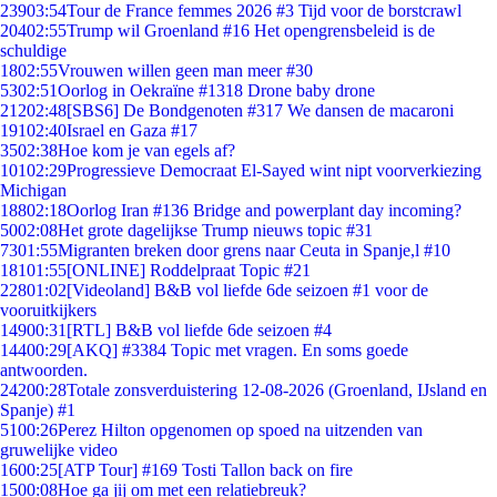
239
03:54
Tour de France femmes 2026 #3 Tijd voor de borstcrawl
204
02:55
Trump wil Groenland #16 Het opengrensbeleid is de
schuldige
18
02:55
Vrouwen willen geen man meer #30
53
02:51
Oorlog in Oekraïne #1318 Drone baby drone
212
02:48
[SBS6] De Bondgenoten #317 We dansen de macaroni
191
02:40
Israel en Gaza #17
35
02:38
Hoe kom je van egels af?
101
02:29
Progressieve Democraat El-Sayed wint nipt voorverkiezing
Michigan
188
02:18
Oorlog Iran #136 Bridge and powerplant day incoming?
50
02:08
Het grote dagelijkse Trump nieuws topic #31
73
01:55
Migranten breken door grens naar Ceuta in Spanje,l #10
181
01:55
[ONLINE] Roddelpraat Topic #21
228
01:02
[Videoland] B&B vol liefde 6de seizoen #1 voor de
vooruitkijkers
149
00:31
[RTL] B&B vol liefde 6de seizoen #4
144
00:29
[AKQ] #3384 Topic met vragen. En soms goede
antwoorden.
242
00:28
Totale zonsverduistering 12-08-2026 (Groenland, IJsland en
Spanje) #1
51
00:26
Perez Hilton opgenomen op spoed na uitzenden van
gruwelijke video
16
00:25
[ATP Tour] #169 Tosti Tallon back on fire
15
00:08
Hoe ga jij om met een relatiebreuk?