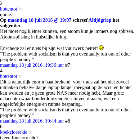
2
hottentot
quote:
Op
maandag 18 juli 2016 @ 19:07
schreef
Altijdgriep
het
volgende:
Het moet nog kleiner kunnen, een atoom kun je immers nog splitsen.
Atoomsplitsing in huiselijke kring..
Enschede zal er niets bij zijn wat vuurwerk betreft
“The problem with socialism is that you eventually run out of other
people’s money.”
maandag 18 juli 2016, 19:36 uur
#7
4
hottentot
Dit is natuurlijk enorm baanbrekend, voor thuis zal het niet zoveel
uitmaken behalve dat je laptop langer meegaat op de accu en lichter
kan worden en je geen grote NAS meer nodig hebt. Maar grote
datacentra waar honderdduizenden schijven draaien, wat een
ongelofelijke energie en ruimte besparing.
“The problem with socialism is that you eventually run out of other
people’s money.”
maandag 18 juli 2016, 19:44 uur
#8
0
koekeloerekie
Geen foutcorrectie?