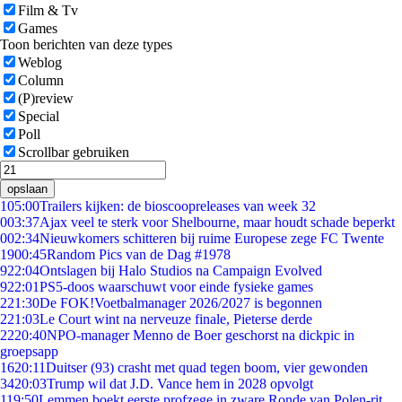
Film & Tv
Games
Toon berichten van deze types
Weblog
Column
(P)review
Special
Poll
Scrollbar gebruiken
opslaan
1
05:00
Trailers kijken: de bioscoopreleases van week 32
0
03:37
Ajax veel te sterk voor Shelbourne, maar houdt schade beperkt
0
02:34
Nieuwkomers schitteren bij ruime Europese zege FC Twente
19
00:45
Random Pics van de Dag #1978
9
22:04
Ontslagen bij Halo Studios na Campaign Evolved
9
22:01
PS5-doos waarschuwt voor einde fysieke games
2
21:30
De FOK!Voetbalmanager 2026/2027 is begonnen
2
21:03
Le Court wint na nerveuze finale, Pieterse derde
22
20:40
NPO-manager Menno de Boer geschorst na dickpic in
groepsapp
16
20:11
Duitser (93) crasht met quad tegen boom, vier gewonden
34
20:03
Trump wil dat J.D. Vance hem in 2028 opvolgt
1
19:50
Lemmen boekt eerste profzege in zware Ronde van Polen-rit