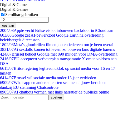
Digital & Games
Digital & Games
Scrollbar gebruiken
opslaan
20
04/08
Apple vecht Britse eis tot inbouwen backdoor in iCloud aan
6
03/08
Google zet AI-bewerktool Google Earth na overtreding
beleidsregels direct stop
18
02/08
Meta's gluurbrillen filmen jou en iedereen om je heen overal
38
31/07
Ai-sexdolls komen tot leven: zo bouwen fans digitale harems
4
24/07
Brussel beboet Google met 890 miljoen voor DMA-overtreding
24
16/07
EU accepteert verbeterplan transparantie X om te voldoen aan
DSA
66
15/07
Britse regering legt avondklok op social media voor 16 en 17-
jarigen
64
14/07
Brussel wil sociale media onder 13 jaar verbieden
69
09/07
Whatsapp en andere diensten scannen al jouw berichten
dankzij EU stemming Chatcontrole
89
05/07
AI chatbots vormen met links narratief de publieke opinie