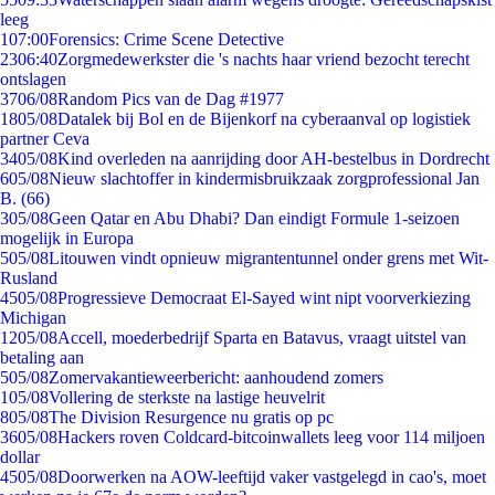
leeg
1
07:00
Forensics: Crime Scene Detective
23
06:40
Zorgmedewerkster die 's nachts haar vriend bezocht terecht
ontslagen
37
06/08
Random Pics van de Dag #1977
18
05/08
Datalek bij Bol en de Bijenkorf na cyberaanval op logistiek
partner Ceva
34
05/08
Kind overleden na aanrijding door AH-bestelbus in Dordrecht
6
05/08
Nieuw slachtoffer in kindermisbruikzaak zorgprofessional Jan
B. (66)
3
05/08
Geen Qatar en Abu Dhabi? Dan eindigt Formule 1-seizoen
mogelijk in Europa
5
05/08
Litouwen vindt opnieuw migrantentunnel onder grens met Wit-
Rusland
45
05/08
Progressieve Democraat El-Sayed wint nipt voorverkiezing
Michigan
12
05/08
Accell, moederbedrijf Sparta en Batavus, vraagt uitstel van
betaling aan
5
05/08
Zomervakantieweerbericht: aanhoudend zomers
1
05/08
Vollering de sterkste na lastige heuvelrit
8
05/08
The Division Resurgence nu gratis op pc
36
05/08
Hackers roven Coldcard-bitcoinwallets leeg voor 114 miljoen
dollar
45
05/08
Doorwerken na AOW-leeftijd vaker vastgelegd in cao's, moet