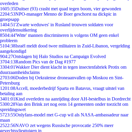
overleden
16
05:35
Duitser (93) crasht met quad tegen boom, vier gewonden
22
04:53
NPO-manager Menno de Boer geschorst na dickpic in
groepsapp
14
04:51
'Zwarte weduwes' in Rusland trouwen soldaten voor
overlijdensuitkering
85
04:44
'Witte' mannen discrimineren is volgens OM geen enkel
probleem
51
04:38
Israël meldt dood twee militairen in Zuid-Libanon, vergelding
aangekondigd
9
04:27
Ontslagen bij Halo Studios na Campaign Evolved
37
04:13
Random Pics van de Dag #1977
33
04:01
Wakker Dier dient klacht in tegen insectenfabriek Protix om
duurzaamheidsclaims
27
03:06
Doden bij Oekraïense droneaanvallen op Moskou en Sint-
Petersburg
12
01:08
Accell, moederbedrijf Sparta en Batavus, vraagt uitstel van
betaling aan
34
01:01
Kind overleden na aanrijding door AH-bestelbus in Dordrecht
53
00:28
Van den Brink zet nog eens 14 gemeenten onder toezicht om
spreidingswet
57
23:55
Onlyfans-model met G-cup wil als NASA-ambassadeur naar
maan
25
22:56
NAVO zet wegens Russische provocatie 250% meer
gevechtsvliegtuigen in