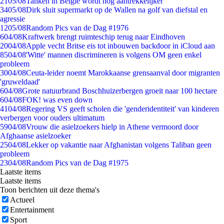
21
05/08
Tanken in België wordt nóg aantrekkelijker
34
05/08
Dirk sluit supermarkt op de Wallen na golf van diefstal en
agressie
12
05/08
Random Pics van de Dag #1976
6
04/08
Kraftwerk brengt ruimteschip terug naar Eindhoven
20
04/08
Apple vecht Britse eis tot inbouwen backdoor in iCloud aan
85
04/08
'Witte' mannen discrimineren is volgens OM geen enkel
probleem
30
04/08
Ceuta-leider noemt Marokkaanse grensaanval door migranten
'gruweldaad'
6
04/08
Grote natuurbrand Boschhuizerbergen groeit naar 100 hectare
6
04/08
FOK! was even down
41
04/08
Regering VS geeft scholen die 'genderidentiteit' van kinderen
verbergen voor ouders ultimatum
59
04/08
Vrouw die asielzoekers hielp in Athene vermoord door
Afghaanse asielzoeker
25
04/08
Lekker op vakantie naar Afghanistan volgens Taliban geen
probleem
23
04/08
Random Pics van de Dag #1975
Laatste items
Laatste items
Toon berichten uit deze thema's
Actueel
Entertainment
Sport