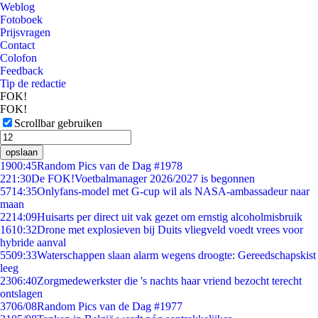
Weblog
Fotoboek
Prijsvragen
Contact
Colofon
Feedback
Tip de redactie
FOK!
FOK!
Scrollbar gebruiken
opslaan
19
00:45
Random Pics van de Dag #1978
2
21:30
De FOK!Voetbalmanager 2026/2027 is begonnen
57
14:35
Onlyfans-model met G-cup wil als NASA-ambassadeur naar
maan
22
14:09
Huisarts per direct uit vak gezet om ernstig alcoholmisbruik
16
10:32
Drone met explosieven bij Duits vliegveld voedt vrees voor
hybride aanval
55
09:33
Waterschappen slaan alarm wegens droogte: Gereedschapskist
leeg
23
06:40
Zorgmedewerkster die 's nachts haar vriend bezocht terecht
ontslagen
37
06/08
Random Pics van de Dag #1977