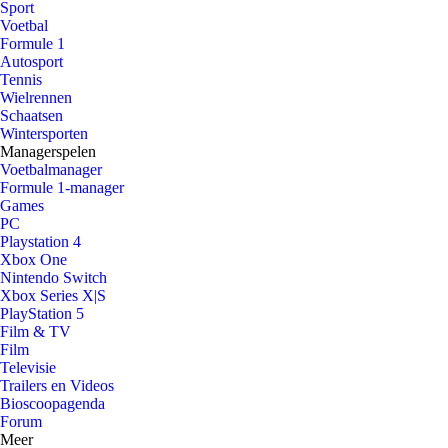
Sport
Voetbal
Formule 1
Autosport
Tennis
Wielrennen
Schaatsen
Wintersporten
Managerspelen
Voetbalmanager
Formule 1-manager
Games
PC
Playstation 4
Xbox One
Nintendo Switch
Xbox Series X|S
PlayStation 5
Film & TV
Film
Televisie
Trailers en Videos
Bioscoopagenda
Forum
Meer