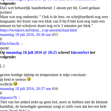
volgende:
Da's wel behoorlijk baanbrekend: 1 atoom per bit. Goed gedaan
jochies!
Maar wat nog ontbreekt: " Ook is de lees- en schrijfsnelheid nog zeer
langzaam: het lezen van een blok van 8 bij 8 bits kost nog ruim een
minuut en het schrijven duurt nog zo'n 3 minuten per blok."
https://tweakers.net/nieu(...)-op-atoomschaal.html
maandag 18 juli 2016, 20:36 uur
#15
0
BlackStar2k
quote:
Op
maandag 18 juli 2016 @ 20:25
schreef
klnvntrbyt
het
volgende:
[..]
gezien huidige tijdstip en temperatuur is mijn conclusie:
jij bent te serieus
wellicht
maandag 18 juli 2016, 20:37 uur
#16
0
drgonzo76
Titel van het artikel trekt op geen hol, neen ze hebben niet de kleinste
harddisk, de benodigde aperatuur zorgt er zelfs voor dat het een hele
grote "hard disk" is.