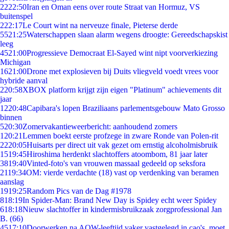
22
22:50
Iran en Oman eens over route Straat van Hormuz, VS
buitenspel
2
22:17
Le Court wint na nerveuze finale, Pieterse derde
55
21:25
Waterschappen slaan alarm wegens droogte: Gereedschapskist
leeg
45
21:00
Progressieve Democraat El-Sayed wint nipt voorverkiezing
Michigan
16
21:00
Drone met explosieven bij Duits vliegveld voedt vrees voor
hybride aanval
2
20:58
XBOX platform krijgt zijn eigen "Platinum" achievements dit
jaar
12
20:48
Capibara's lopen Braziliaans parlementsgebouw Mato Grosso
binnen
5
20:30
Zomervakantieweerbericht: aanhoudend zomers
1
20:21
Lemmen boekt eerste profzege in zware Ronde van Polen-rit
22
20:05
Huisarts per direct uit vak gezet om ernstig alcoholmisbruik
15
19:45
Hiroshima herdenkt slachtoffers atoombom, 81 jaar later
38
19:40
Vinted-foto's van vrouwen massaal gedeeld op seksfora
21
19:34
OM: vierde verdachte (18) vast op verdenking van beramen
aanslag
19
19:25
Random Pics van de Dag #1978
8
18:19
In Spider-Man: Brand New Day is Spidey echt weer Spidey
6
18:18
Nieuw slachtoffer in kindermisbruikzaak zorgprofessional Jan
B. (66)
45
17:10
Doorwerken na AOW-leeftijd vaker vastgelegd in cao's, moet