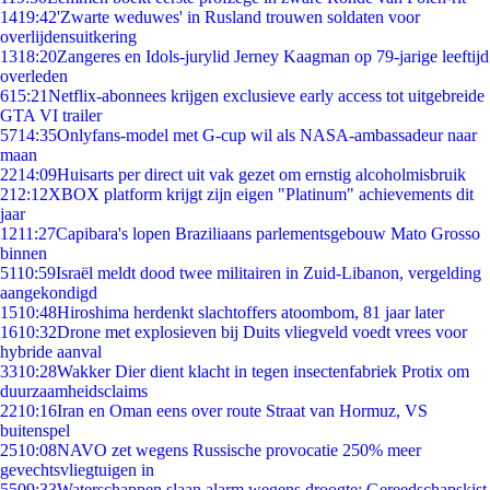
14
19:42
'Zwarte weduwes' in Rusland trouwen soldaten voor
overlijdensuitkering
13
18:20
Zangeres en Idols-jurylid Jerney Kaagman op 79-jarige leeftijd
overleden
6
15:21
Netflix-abonnees krijgen exclusieve early access tot uitgebreide
GTA VI trailer
57
14:35
Onlyfans-model met G-cup wil als NASA-ambassadeur naar
maan
22
14:09
Huisarts per direct uit vak gezet om ernstig alcoholmisbruik
2
12:12
XBOX platform krijgt zijn eigen "Platinum" achievements dit
jaar
12
11:27
Capibara's lopen Braziliaans parlementsgebouw Mato Grosso
binnen
51
10:59
Israël meldt dood twee militairen in Zuid-Libanon, vergelding
aangekondigd
15
10:48
Hiroshima herdenkt slachtoffers atoombom, 81 jaar later
16
10:32
Drone met explosieven bij Duits vliegveld voedt vrees voor
hybride aanval
33
10:28
Wakker Dier dient klacht in tegen insectenfabriek Protix om
duurzaamheidsclaims
22
10:16
Iran en Oman eens over route Straat van Hormuz, VS
buitenspel
25
10:08
NAVO zet wegens Russische provocatie 250% meer
gevechtsvliegtuigen in
55
09:33
Waterschappen slaan alarm wegens droogte: Gereedschapskist