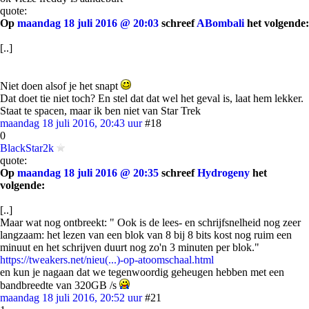
quote:
Op
maandag 18 juli 2016 @ 20:03
schreef
ABombali
het volgende:
[..]
Niet doen alsof je het snapt
Dat doet tie niet toch? En stel dat dat wel het geval is, laat hem lekker.
Staat te spacen, maar ik ben niet van Star Trek
maandag 18 juli 2016, 20:43 uur
#18
0
BlackStar2k
quote:
Op
maandag 18 juli 2016 @ 20:35
schreef
Hydrogeny
het
volgende:
[..]
Maar wat nog ontbreekt: " Ook is de lees- en schrijfsnelheid nog zeer
langzaam: het lezen van een blok van 8 bij 8 bits kost nog ruim een
minuut en het schrijven duurt nog zo'n 3 minuten per blok."
https://tweakers.net/nieu(...)-op-atoomschaal.html
en kun je nagaan dat we tegenwoordig geheugen hebben met een
bandbreedte van 320GB /s
maandag 18 juli 2016, 20:52 uur
#21