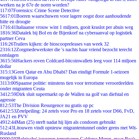
werken na je 67e de norm worden?
1
17:07
Forensics: Crime Scene Detective
56
17:01
Boeren waarschuwen voor lagere oogst door aanhoudende
hitte en droogte
17
16:41
Italiaanse vrouw wint 1 miljoen, gooit kraslot per abuis weg
18
16:36
Datalek bij Bol en de Bijenkorf na cyberaanval op logistiek
partner Ceva
1
16:26
Trailers kijken: de bioscoopreleases van week 32
23
16:12
Zorgmedewerkster die 's nachts haar vriend bezocht terecht
ontslagen
36
15:56
Hackers roven Coldcard-bitcoinwallets leeg voor 114 miljoen
dollar
3
15:13
Geen Qatar en Abu Dhabi? Dan eindigt Formule 1-seizoen
mogelijk in Europa
31
13:00
Spaanse politie: minstens tien voor terrorisme veroordeelden
onder migranten Ceuta
34
12:59
Dirk sluit supermarkt op de Wallen na golf van diefstal en
agressie
8
12:53
The Division Resurgence nu gratis op pc
64
12:53
Zetelpeiling: 24 zetels voor Pro en 18 zetels voor D66, FvD,
JA21 en PVV
49
12:44
Man (25) sterft nadat hij lijm als condoom gebruikt
5
12:43
Litouwen vindt opnieuw migrantentunnel onder grens met Wit-
Rusland
90
09:59
'Belgische' jongeren terroriseren Galderse Meren, maar Boa's