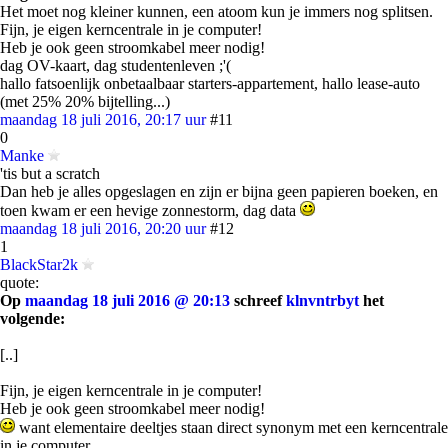
Het moet nog kleiner kunnen, een atoom kun je immers nog splitsen.
Fijn, je eigen kerncentrale in je computer!
Heb je ook geen stroomkabel meer nodig!
dag OV-kaart, dag studentenleven ;'(
hallo
fatsoenlijk
onbetaalbaar starters-appartement, hallo lease-auto
(met
25%
20% bijtelling...)
maandag 18 juli 2016, 20:17 uur
#11
0
Manke
'tis but a scratch
Dan heb je alles opgeslagen en zijn er bijna geen papieren boeken, en
toen kwam er een hevige zonnestorm, dag data
maandag 18 juli 2016, 20:20 uur
#12
1
BlackStar2k
quote:
Op
maandag 18 juli 2016 @ 20:13
schreef
klnvntrbyt
het
volgende:
[..]
Fijn, je eigen kerncentrale in je computer!
Heb je ook geen stroomkabel meer nodig!
want elementaire deeltjes staan direct synonym met een kerncentrale
in je computer.