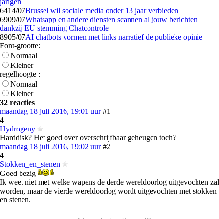
jarigen
64
14/07
Brussel wil sociale media onder 13 jaar verbieden
69
09/07
Whatsapp en andere diensten scannen al jouw berichten
dankzij EU stemming Chatcontrole
89
05/07
AI chatbots vormen met links narratief de publieke opinie
Font-grootte:
Normaal
Kleiner
regelhoogte :
Normaal
Kleiner
32 reacties
maandag 18 juli 2016, 19:01 uur
#1
4
Hydrogeny
Harddisk? Het goed over overschrijfbaar geheugen toch?
maandag 18 juli 2016, 19:02 uur
#2
4
Stokken_en_stenen
Goed bezig
Ik weet niet met welke wapens de derde wereldoorlog uitgevochten zal
worden, maar de vierde wereldoorlog wordt uitgevochten met stokken
en stenen.