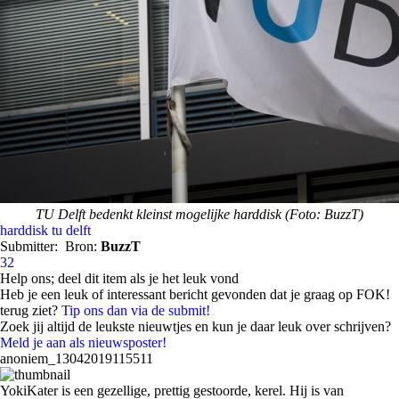
TU Delft bedenkt kleinst mogelijke harddisk (Foto: BuzzT)
harddisk
tu delft
Submitter:
Bron:
BuzzT
32
Help ons; deel dit item als je het leuk vond
Heb je een leuk of interessant bericht gevonden dat je graag op FOK!
terug ziet?
Tip ons dan via de submit!
Zoek jij altijd de leukste nieuwtjes en kun je daar leuk over schrijven?
Meld je aan als nieuwsposter!
anoniem_13042019115511
YokiKater is een gezellige, prettig gestoorde, kerel. Hij is van