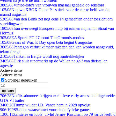
werken na je 67e de norm worden?
38
05/08
Vinted-foto's van vrouwen massaal gedeeld op seksfora
1
05/08
Nieuwe XBOX Game Pass titels voor de eerste helft van de
maand augustus
53
05/08
Van den Brink zet nog eens 14 gemeenten onder toezicht om
spreidingswet
18
05/08
Iran overweegt Europese hulp bij ruimen mijnen in Straat van
Hormuz
3
05/08
EA Sports FC 27 toont The Grounds-modus
1
05/08
Gears of War: E-Day open beta begint 6 augustus
36
05/08
Pentagon verbruikt meer raketten dan kan worden aangevuld,
tekort dreigt
21
05/08
Tanken in België wordt nóg aantrekkelijker
34
05/08
Dirk sluit supermarkt op de Wallen na golf van diefstal en
agressie
Actieve items
Actieve items
Scrollbar gebruiken
opslaan
7
06:28
Netflix-abonnees krijgen exclusieve early access tot uitgebreide
GTA VI trailer
34
06:20
Trump wil dat J.D. Vance hem in 2028 opvolgt
9
06:19
PS5-doos waarschuwt voor einde fysieke games
13
06:11
Zangeres en Idols-jurylid Jerney Kaagman op 79-jarige leeftijd