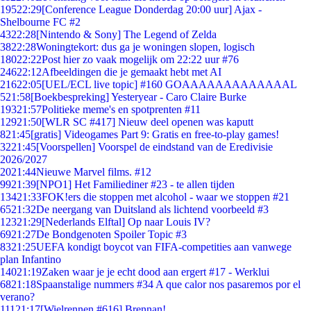
195
22:29
[Conference League Donderdag 20:00 uur] Ajax -
Shelbourne FC #2
43
22:28
[Nintendo & Sony] The Legend of Zelda
38
22:28
Woningtekort: dus ga je woningen slopen, logisch
180
22:22
Post hier zo vaak mogelijk om 22:22 uur #76
246
22:12
Afbeeldingen die je gemaakt hebt met AI
216
22:05
[UEL/ECL live topic] #160 GOAAAAAAAAAAAAAL
5
21:58
[Boekbespreking] Yesteryear - Caro Claire Burke
193
21:57
Politieke meme's en spotprenten #11
129
21:50
[WLR SC #417] Nieuw deel openen was kaputt
8
21:45
[gratis] Videogames Part 9: Gratis en free-to-play games!
32
21:45
[Voorspellen] Voorspel de eindstand van de Eredivisie
2026/2027
20
21:44
Nieuwe Marvel films. #12
99
21:39
[NPO1] Het Familiediner #23 - te allen tijden
134
21:33
FOK!ers die stoppen met alcohol - waar we stoppen #21
65
21:32
De neergang van Duitsland als lichtend voorbeeld #3
123
21:29
[Nederlands Elftal] Op naar Louis IV?
69
21:27
De Bondgenoten Spoiler Topic #3
83
21:25
UEFA kondigt boycot van FIFA-competities aan vanwege
plan Infantino
140
21:19
Zaken waar je je echt dood aan ergert #17 - Werklui
68
21:18
Spaanstalige nummers #34 A que calor nos pasaremos por el
verano?
111
21:17
[Wielrennen #616] Brennan!