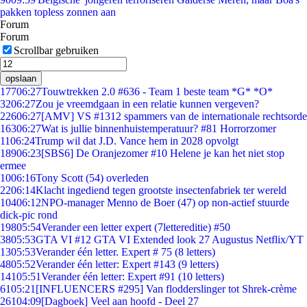
pakken topless zonnen aan
Forum
Forum
Scrollbar gebruiken
opslaan
177
06:27
Touwtrekken 2.0 #636 - Team 1 beste team *G* *O*
32
06:27
Zou je vreemdgaan in een relatie kunnen vergeven?
226
06:27
[AMV] VS #1312 spammers van de internationale rechtsorde
163
06:27
Wat is jullie binnenhuistemperatuur? #81 Horrorzomer
11
06:24
Trump wil dat J.D. Vance hem in 2028 opvolgt
189
06:23
[SBS6] De Oranjezomer #10 Helene je kan het niet stop
ermee
10
06:16
Tony Scott (54) overleden
22
06:14
Klacht ingediend tegen grootste insectenfabriek ter wereld
104
06:12
NPO-manager Menno de Boer (47) op non-actief stuurde
dick-pic rond
198
05:54
Verander een letter expert (7lettereditie) #50
38
05:53
GTA VI #12 GTA VI Extended look 27 Augustus Netflix/YT
13
05:53
Verander één letter. Expert # 75 (8 letters)
48
05:52
Verander één letter: Expert #143 (9 letters)
141
05:51
Verander één letter: Expert #91 (10 letters)
61
05:21
[INFLUENCERS #295] Van flodderslinger tot Shrek-crème
261
04:09
[Dagboek] Veel aan hoofd - Deel 27