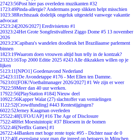
274
23:56
Post hier pas overleden muzikanten #32
17
23:49
Pinda-allergie? Andermans poep slikken helpt misschien
10
23:38
Rechtszaak dodelijk ongeluk uitgesteld vanwege vakantie
advocaat
25
23:24
[2026/2027] Eredivisietoto #1
203
23:24
Het Grote Songfestivalfeest Ziggo Dome #5 13 november
2026
20
23:23
Capibara's wandelen doodleuk het Braziliaanse parlement
binnen
18
23:19
Waarom doen vrouwen altijd hun telly in de kontzak?
233
23:16
Top 2000 Editie 2025 #243 Alle dikzakken willen op je
lijken
51
23:11
[NPO1] Goedenavond Nederland
254
23:11
De Avondetappe #176 - Met Ellen ten Damme.
76
23:01
[FOK!Voetbalmanager 2026/2027] #1 We zijn er weer
79
22:59
Meer dan 40 uur werken.
179
22:56
[PlayStation #184] Nieuw deel
109
22:56
Kapper Walat (27) slachtoffer van vernielingen
11
22:52
[Crowdfunding] #443 Rentestijgingen?
60
22:52
Jerney Kaagman overleden
255
22:48
[UFO/UAP] #16 The Age of Disclosure
75
22:48
Het Moestuintopic #37 Bloesem in de bomen
55
22:46
[Netflix Games] #1
267
22:44
Banken met hoge rente topic #95 - Dichter naar de 0
11
22:40
Levenslang voor man die inreed op betogers in München