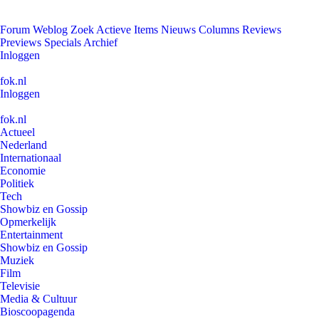
Forum
Weblog
Zoek
Actieve Items
Nieuws
Columns
Reviews
Previews
Specials
Archief
Inloggen
fok.nl
Inloggen
fok.nl
Actueel
Nederland
Internationaal
Economie
Politiek
Tech
Showbiz en Gossip
Opmerkelijk
Entertainment
Showbiz en Gossip
Muziek
Film
Televisie
Media & Cultuur
Bioscoopagenda