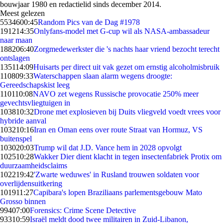
bouwjaar 1980 en redactielid sinds december 2014.
Meest gelezen
55346
00:45
Random Pics van de Dag #1978
1912
14:35
Onlyfans-model met G-cup wil als NASA-ambassadeur
naar maan
1882
06:40
Zorgmedewerkster die 's nachts haar vriend bezocht terecht
ontslagen
1351
14:09
Huisarts per direct uit vak gezet om ernstig alcoholmisbruik
1108
09:33
Waterschappen slaan alarm wegens droogte:
Gereedschapskist leeg
1101
10:08
NAVO zet wegens Russische provocatie 250% meer
gevechtsvliegtuigen in
1038
10:32
Drone met explosieven bij Duits vliegveld voedt vrees voor
hybride aanval
1032
10:16
Iran en Oman eens over route Straat van Hormuz, VS
buitenspel
1030
20:03
Trump wil dat J.D. Vance hem in 2028 opvolgt
1025
10:28
Wakker Dier dient klacht in tegen insectenfabriek Protix om
duurzaamheidsclaims
1022
19:42
'Zwarte weduwes' in Rusland trouwen soldaten voor
overlijdensuitkering
1019
11:27
Capibara's lopen Braziliaans parlementsgebouw Mato
Grosso binnen
994
07:00
Forensics: Crime Scene Detective
933
10:59
Israël meldt dood twee militairen in Zuid-Libanon,