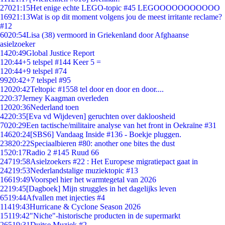
270
21:15
Het enige echte LEGO-topic #45 LEGOOOOOOOOOOO
169
21:13
Wat is op dit moment volgens jou de meest irritante reclame?
#12
60
20:54
Lisa (38) vermoord in Griekenland door Afghaanse
asielzoeker
14
20:49
Global Justice Report
1
20:44
+5 telspel #144 Keer 5 =
1
20:44
+9 telspel #74
99
20:42
+7 telspel #95
120
20:42
Teltopic #1558 tel door en door en door....
2
20:37
Jerney Kaagman overleden
120
20:36
Nederland toen
42
20:35
[Eva vd Wijdeven] geruchten over dakloosheid
70
20:29
Een tactische/militaire analyse van het front in Oekraïne #31
146
20:24
[SBS6] Vandaag Inside #136 - Boekje pluggen.
238
20:22
Speciaalbieren #80: another one bites the dust
15
20:17
Radio 2 #145 Ruud 66
247
19:58
Asielzoekers #22 : Het Europese migratiepact gaat in
242
19:53
Nederlandstalige muziektopic #13
166
19:49
Voorspel hier het warmtegetal van 2026
22
19:45
[Dagboek] Mijn struggles in het dagelijks leven
65
19:44
Afvallen met injecties #4
114
19:43
Hurricane & Cyclone Season 2026
151
19:42
"Niche"-historische producten in de supermarkt
265
19:31
Duitse Muziek #2