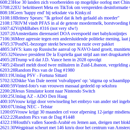
6
08:23
Hoe 30 landen zich voorbereiden op mogelijke oorlog met Chi
57
08:22
EU bekritiseert Meta en TikTok om verspreiden desinformatie
8
08:18
Geen 'happy end' bij seksdate via Kinky.nl
31
08:18
Britney Spears: "Ik geloof dat ik heb gefaald als moeder"
21
08:17
RIVM vindt PFAS in al de geteste moedermelk, borstvoeding bl
16
07:42
VrijMiBabes #316 (not very sfw!)
32
07:20
Amsterdams dierenasiel DOA overspoeld met babykonijntjes
71
06:36
Meer agressie tegen een andersluidende politieke mening, laat j
47
05:37
PostNL-bezorger steekt bewoner na ruzie over pakket
48
05:34
VS: kans op Russische aanval op NAVO-land groeit, munitiet
5
05:32
Nieuwe president De la Espriella gaat strijd aan met drugskarte
49
05:28
Trump wil dat J.D. Vance hem in 2028 opvolgt
74
05:24
Israël meldt dood twee militairen in Zuid-Libanon, vergeldin
62
03:28
Random Pics van de Dag #1980
8
03:19
Uitslag PSV - Fortuna Sittard
57
02:32
Dikke Van Dale neemt 'vulvalippen' op: 'stigma op schaamlip
40
00:59
Vinted-foto's van vrouwen massaal gedeeld op seksfora
22
00:28
Jesus Simulator komt naar Nintendo Switch
1
00:25
Uitslag AZ - ADO Den Haag
4
00:10
Vrouw krijgt door verwisseling het embryo van ander stel ingeb
3
00:07
Uitslag NEC - Telstar
12
00:05
Vrouw krijgt 30 maanden cel voor afpersing 12-jarige misdiena
43
22:22
Random Pics van de Dag #1448
43
22:19
Houthi's vallen Saoedi-Arabië en Jemen aan, dreigen met blok
26
21:30
Wegpiraat scheurt met 146 km/u door het centrum van Amste