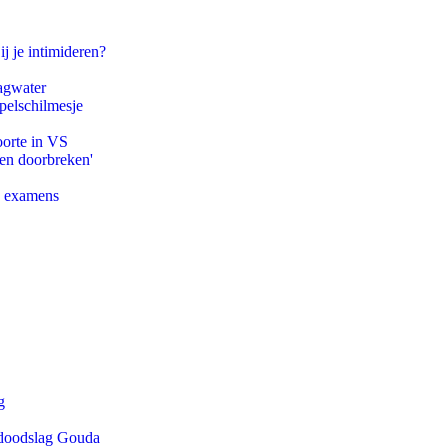
ij je intimideren?
agwater
pelschilmesje
oorte in VS
pen doorbreken'
e examens
g
r doodslag Gouda