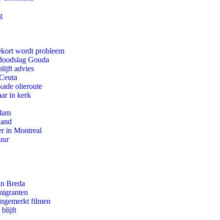
g
ekort wordt probleem
r doodslag Gouda
ijft advies
 Ceuta
kade olieroute
ar in kerk
rdam
land
r in Montreal
uur
an Breda
migranten
ongemerkt filmen
blijft