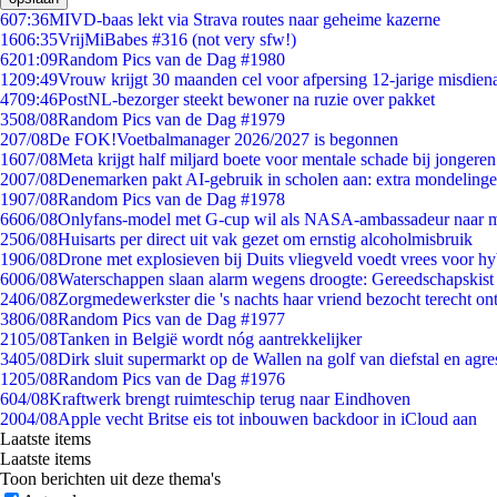
6
07:36
MIVD-baas lekt via Strava routes naar geheime kazerne
16
06:35
VrijMiBabes #316 (not very sfw!)
62
01:09
Random Pics van de Dag #1980
12
09:49
Vrouw krijgt 30 maanden cel voor afpersing 12-jarige misdiena
47
09:46
PostNL-bezorger steekt bewoner na ruzie over pakket
35
08/08
Random Pics van de Dag #1979
2
07/08
De FOK!Voetbalmanager 2026/2027 is begonnen
16
07/08
Meta krijgt half miljard boete voor mentale schade bij jongeren
20
07/08
Denemarken pakt AI-gebruik in scholen aan: extra mondeling
19
07/08
Random Pics van de Dag #1978
66
06/08
Onlyfans-model met G-cup wil als NASA-ambassadeur naar 
25
06/08
Huisarts per direct uit vak gezet om ernstig alcoholmisbruik
19
06/08
Drone met explosieven bij Duits vliegveld voedt vrees voor hy
60
06/08
Waterschappen slaan alarm wegens droogte: Gereedschapskist
24
06/08
Zorgmedewerkster die 's nachts haar vriend bezocht terecht on
38
06/08
Random Pics van de Dag #1977
21
05/08
Tanken in België wordt nóg aantrekkelijker
34
05/08
Dirk sluit supermarkt op de Wallen na golf van diefstal en agre
12
05/08
Random Pics van de Dag #1976
6
04/08
Kraftwerk brengt ruimteschip terug naar Eindhoven
20
04/08
Apple vecht Britse eis tot inbouwen backdoor in iCloud aan
Laatste items
Laatste items
Toon berichten uit deze thema's