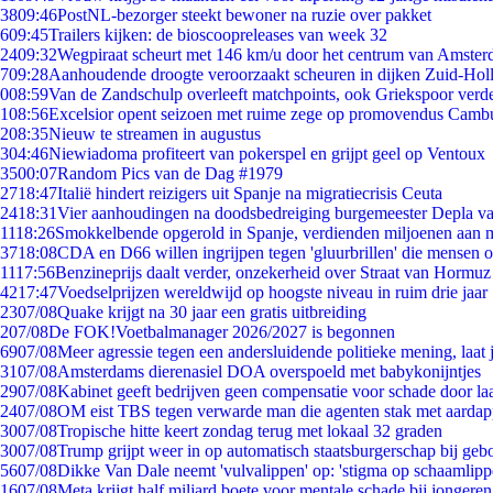
38
09:46
PostNL-bezorger steekt bewoner na ruzie over pakket
6
09:45
Trailers kijken: de bioscoopreleases van week 32
24
09:32
Wegpiraat scheurt met 146 km/u door het centrum van Amste
7
09:28
Aanhoudende droogte veroorzaakt scheuren in dijken Zuid-Hol
0
08:59
Van de Zandschulp overleeft matchpoints, ook Griekspoor verde
1
08:56
Excelsior opent seizoen met ruime zege op promovendus Camb
2
08:35
Nieuw te streamen in augustus
3
04:46
Niewiadoma profiteert van pokerspel en grijpt geel op Ventoux
35
00:07
Random Pics van de Dag #1979
27
18:47
Italië hindert reizigers uit Spanje na migratiecrisis Ceuta
24
18:31
Vier aanhoudingen na doodsbedreiging burgemeester Depla v
11
18:26
Smokkelbende opgerold in Spanje, verdienden miljoenen aan 
37
18:08
CDA en D66 willen ingrijpen tegen 'gluurbrillen' die mensen 
11
17:56
Benzineprijs daalt verder, onzekerheid over Straat van Hormuz b
42
17:47
Voedselprijzen wereldwijd op hoogste niveau in ruim drie jaar
23
07/08
Quake krijgt na 30 jaar een gratis uitbreiding
2
07/08
De FOK!Voetbalmanager 2026/2027 is begonnen
69
07/08
Meer agressie tegen een andersluidende politieke mening, laat j
31
07/08
Amsterdams dierenasiel DOA overspoeld met babykonijntjes
29
07/08
Kabinet geeft bedrijven geen compensatie voor schade door la
24
07/08
OM eist TBS tegen verwarde man die agenten stak met aardap
30
07/08
Tropische hitte keert zondag terug met lokaal 32 graden
30
07/08
Trump grijpt weer in op automatisch staatsburgerschap bij geb
56
07/08
Dikke Van Dale neemt 'vulvalippen' op: 'stigma op schaamlip
16
07/08
Meta krijgt half miljard boete voor mentale schade bij jongeren