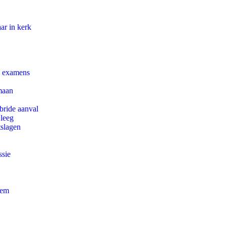
ar in kerk
e examens
maan
bride aanval
 leeg
tslagen
ssie
eem