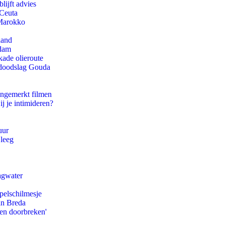
lijft advies
 Ceuta
 Marokko
land
rdam
kade olieroute
r doodslag Gouda
ongemerkt filmen
ij je intimideren?
uur
 leeg
agwater
pelschilmesje
an Breda
pen doorbreken'