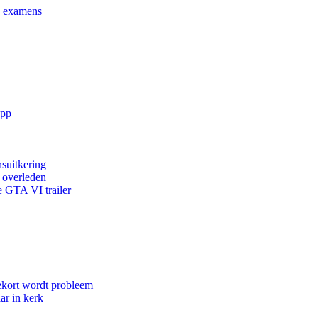
e examens
app
suitkering
d overleden
e GTA VI trailer
ekort wordt probleem
ar in kerk