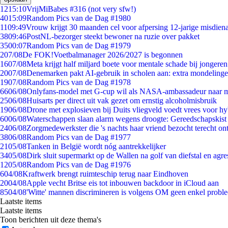
12
15:10
VrijMiBabes #316 (not very sfw!)
40
15:09
Random Pics van de Dag #1980
11
09:49
Vrouw krijgt 30 maanden cel voor afpersing 12-jarige misdiena
38
09:46
PostNL-bezorger steekt bewoner na ruzie over pakket
35
00:07
Random Pics van de Dag #1979
2
07/08
De FOK!Voetbalmanager 2026/2027 is begonnen
16
07/08
Meta krijgt half miljard boete voor mentale schade bij jongeren
20
07/08
Denemarken pakt AI-gebruik in scholen aan: extra mondeling
19
07/08
Random Pics van de Dag #1978
66
06/08
Onlyfans-model met G-cup wil als NASA-ambassadeur naar 
25
06/08
Huisarts per direct uit vak gezet om ernstig alcoholmisbruik
19
06/08
Drone met explosieven bij Duits vliegveld voedt vrees voor hy
60
06/08
Waterschappen slaan alarm wegens droogte: Gereedschapskist
24
06/08
Zorgmedewerkster die 's nachts haar vriend bezocht terecht on
38
06/08
Random Pics van de Dag #1977
21
05/08
Tanken in België wordt nóg aantrekkelijker
34
05/08
Dirk sluit supermarkt op de Wallen na golf van diefstal en agre
12
05/08
Random Pics van de Dag #1976
6
04/08
Kraftwerk brengt ruimteschip terug naar Eindhoven
20
04/08
Apple vecht Britse eis tot inbouwen backdoor in iCloud aan
85
04/08
'Witte' mannen discrimineren is volgens OM geen enkel probl
Laatste items
Laatste items
Toon berichten uit deze thema's