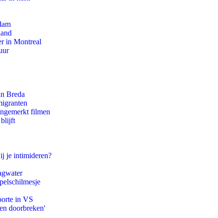
rdam
land
r in Montreal
uur
an Breda
migranten
ongemerkt filmen
lijft
ij je intimideren?
agwater
pelschilmesje
oorte in VS
pen doorbreken'