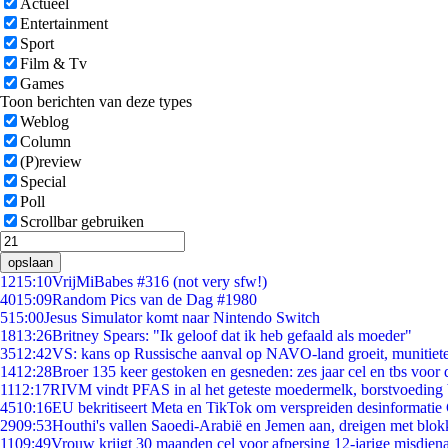
Actueel
Entertainment
Sport
Film & Tv
Games
Toon berichten van deze types
Weblog
Column
(P)review
Special
Poll
Scrollbar gebruiken
opslaan
12
15:10
VrijMiBabes #316 (not very sfw!)
40
15:09
Random Pics van de Dag #1980
5
15:00
Jesus Simulator komt naar Nintendo Switch
18
13:26
Britney Spears: "Ik geloof dat ik heb gefaald als moeder"
35
12:42
VS: kans op Russische aanval op NAVO-land groeit, munitiet
14
12:28
Broer 135 keer gestoken en gesneden: zes jaar cel en tbs voo
11
12:17
RIVM vindt PFAS in al het geteste moedermelk, borstvoeding b
45
10:16
EU bekritiseert Meta en TikTok om verspreiden desinformatie
29
09:53
Houthi's vallen Saoedi-Arabië en Jemen aan, dreigen met blok
11
09:49
Vrouw krijgt 30 maanden cel voor afpersing 12-jarige misdiena