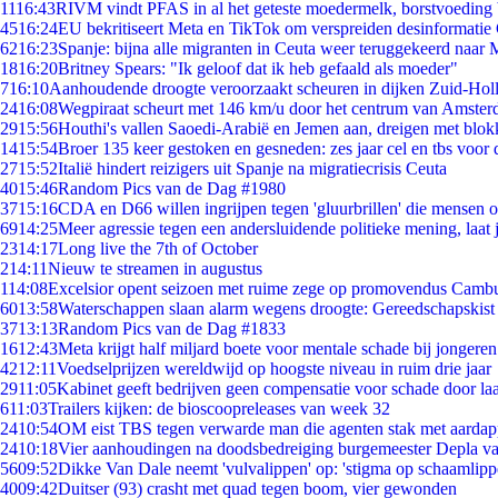
11
16:43
RIVM vindt PFAS in al het geteste moedermelk, borstvoeding b
45
16:24
EU bekritiseert Meta en TikTok om verspreiden desinformatie
62
16:23
Spanje: bijna alle migranten in Ceuta weer teruggekeerd naar
18
16:20
Britney Spears: "Ik geloof dat ik heb gefaald als moeder"
7
16:10
Aanhoudende droogte veroorzaakt scheuren in dijken Zuid-Hol
24
16:08
Wegpiraat scheurt met 146 km/u door het centrum van Amste
29
15:56
Houthi's vallen Saoedi-Arabië en Jemen aan, dreigen met blok
14
15:54
Broer 135 keer gestoken en gesneden: zes jaar cel en tbs voo
27
15:52
Italië hindert reizigers uit Spanje na migratiecrisis Ceuta
40
15:46
Random Pics van de Dag #1980
37
15:16
CDA en D66 willen ingrijpen tegen 'gluurbrillen' die mensen 
69
14:25
Meer agressie tegen een andersluidende politieke mening, laat j
23
14:17
Long live the 7th of October
2
14:11
Nieuw te streamen in augustus
1
14:08
Excelsior opent seizoen met ruime zege op promovendus Camb
60
13:58
Waterschappen slaan alarm wegens droogte: Gereedschapskist
37
13:13
Random Pics van de Dag #1833
16
12:43
Meta krijgt half miljard boete voor mentale schade bij jongeren
42
12:11
Voedselprijzen wereldwijd op hoogste niveau in ruim drie jaar
29
11:05
Kabinet geeft bedrijven geen compensatie voor schade door la
6
11:03
Trailers kijken: de bioscoopreleases van week 32
24
10:54
OM eist TBS tegen verwarde man die agenten stak met aardap
24
10:18
Vier aanhoudingen na doodsbedreiging burgemeester Depla v
56
09:52
Dikke Van Dale neemt 'vulvalippen' op: 'stigma op schaamlip
40
09:42
Duitser (93) crasht met quad tegen boom, vier gewonden