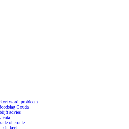
ekort wordt probleem
r doodslag Gouda
lijft advies
 Ceuta
kade olieroute
ar in kerk