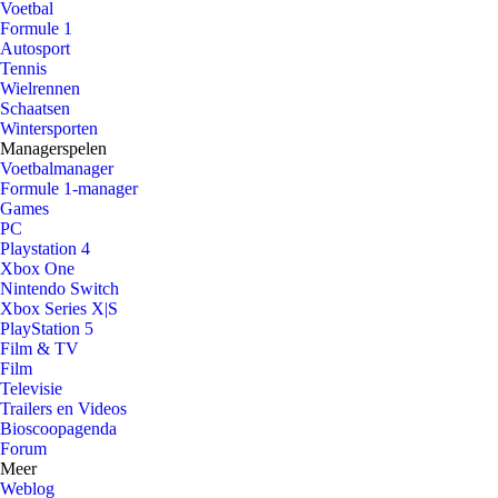
Voetbal
Formule 1
Autosport
Tennis
Wielrennen
Schaatsen
Wintersporten
Managerspelen
Voetbalmanager
Formule 1-manager
Games
PC
Playstation 4
Xbox One
Nintendo Switch
Xbox Series X|S
PlayStation 5
Film & TV
Film
Televisie
Trailers en Videos
Bioscoopagenda
Forum
Meer
Weblog