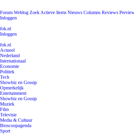
Forum
Weblog
Zoek
Actieve Items
Nieuws
Columns
Reviews
Previe
Inloggen
fok.nl
Inloggen
fok.nl
Actueel
Nederland
Internationaal
Economie
Politiek
Tech
Showbiz en Gossip
Opmerkelijk
Entertainment
Showbiz en Gossip
Muziek
Film
Televisie
Media & Cultuur
Bioscoopagenda
Sport