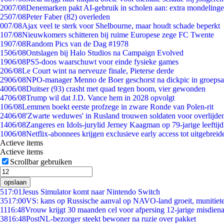
20
07/08
Denemarken pakt AI-gebruik in scholen aan: extra mondeling
25
07/08
Peter Faber (82) overleden
0
07/08
Ajax veel te sterk voor Shelbourne, maar houdt schade beperkt
1
07/08
Nieuwkomers schitteren bij ruime Europese zege FC Twente
19
07/08
Random Pics van de Dag #1978
15
06/08
Ontslagen bij Halo Studios na Campaign Evolved
19
06/08
PS5-doos waarschuwt voor einde fysieke games
2
06/08
Le Court wint na nerveuze finale, Pieterse derde
29
06/08
NPO-manager Menno de Boer geschorst na dickpic in groeps
40
06/08
Duitser (93) crasht met quad tegen boom, vier gewonden
47
06/08
Trump wil dat J.D. Vance hem in 2028 opvolgt
1
06/08
Lemmen boekt eerste profzege in zware Ronde van Polen-rit
24
06/08
'Zwarte weduwes' in Rusland trouwen soldaten voor overlijden
14
06/08
Zangeres en Idols-jurylid Jerney Kaagman op 79-jarige leeftij
10
06/08
Netflix-abonnees krijgen exclusieve early access tot uitgebreid
Actieve items
Actieve items
Scrollbar gebruiken
opslaan
5
17:01
Jesus Simulator komt naar Nintendo Switch
35
17:00
VS: kans op Russische aanval op NAVO-land groeit, munitiet
11
16:48
Vrouw krijgt 30 maanden cel voor afpersing 12-jarige misdiena
38
16:48
PostNL-bezorger steekt bewoner na ruzie over pakket