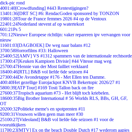
dick-pic rond
40
01:40
[Crowdfunding] #443 Rentestijgingen?
134
01:36
[DRT SC] #6: RendacGoden sponsored by TONZON
198
01:28
Tour de France femmes 2026 #4 op de Ventoux
224
01:24
Nederland stevent af op watertekort
6
01:21
Ps 5
7
01:12
Nieuwe Europese richtlijn: vaker repareren ipv vervangen voor
nieuw
116
01:03
[DAGBOEK] De weg naar balans #12
37
00:58
Horrorfilms #33: Halloween
254
00:52
[AMV] VS #1312 spammers van de internationale rechtsorde
173
00:47
[Keuken Kampioen Divisie] #44 Vitesse mag weg
257
00:47
Hennie van der Most failliet verklaard
184
00:46
[RTL] B&B vol liefde 6de seizoen #4
273
00:44
De Avondetappe #176 - Met Ellen ten Damme.
4
00:40
Het gezellige Eurojackpot KNVB Bekertopic 2026/27 #1
58
00:39
[ATP Tour] #169 Tosti Tallon back on fire
276
00:37
Tropisch aquarium #73 - Het blijft toch kriebelen.
186
00:35
Big Brother International # 56 Worlds RLS, BBs, GH, GF,
OT
202
00:32
Politieke meme's en spotprenten #11
92
00:31
Vrouwen willen geen man meer #30
251
00:27
[Videoland] B&B vol liefde 6de seizoen #1 voor de
vooruitkijkers
117
00:23
[MTV] Ex on the beach Double Dutch #17 wederom aapjes