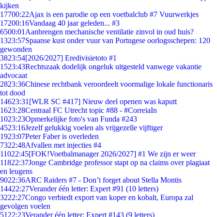
kijken
177
00:22
Ajax is een parodie op een voetbalclub #7 Vuurwerkjes
172
00:16
Vandaag 40 jaar geleden... #3
65
00:01
Aanbrengen mechanische ventilatie zinvol in oud huis?
13
23:57
Spaanse kust onder vuur van Portugese oorlogsschepen: 120
gewonden
38
23:54
[2026/2027] Eredivisietoto #1
15
23:43
Rechtszaak dodelijk ongeluk uitgesteld vanwege vakantie
advocaat
28
23:36
Chinese rechtbank veroordeelt voormalige lokale functionaris
tot dood
146
23:31
[WLR SC #417] Nieuw deel openen was kaputt
16
23:28
Centraal FC Utrecht topic #88 - #CorreiaIn
10
23:23
Opmerkelijke foto's van Funda #243
45
23:16
Jezelf gelukkig voelen als vrijgezelle vijftiger
19
23:07
Peter Faber is overleden
73
22:48
Afvallen met injecties #4
110
22:45
[FOK!Voetbalmanager 2026/2027] #1 We zijn er weer
118
22:37
Jonge Cambridge professor stapt op na claims over plagiaat
en leugens
90
22:36
ARC Raiders #7 - Don’t forget about Stella Montis
144
22:27
Verander één letter: Expert #91 (10 letters)
32
22:27
Congo verbiedt export van koper en kobalt, Europa zal
gevolgen voelen
51
22:23
Verander één letter: Expert #143 (9 letters)