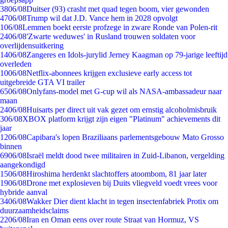
38
06/08
Duitser (93) crasht met quad tegen boom, vier gewonden
47
06/08
Trump wil dat J.D. Vance hem in 2028 opvolgt
1
06/08
Lemmen boekt eerste profzege in zware Ronde van Polen-rit
24
06/08
'Zwarte weduwes' in Rusland trouwen soldaten voor
overlijdensuitkering
14
06/08
Zangeres en Idols-jurylid Jerney Kaagman op 79-jarige leeftijd
overleden
10
06/08
Netflix-abonnees krijgen exclusieve early access tot
uitgebreide GTA VI trailer
65
06/08
Onlyfans-model met G-cup wil als NASA-ambassadeur naar
maan
24
06/08
Huisarts per direct uit vak gezet om ernstig alcoholmisbruik
3
06/08
XBOX platform krijgt zijn eigen "Platinum" achievements dit
jaar
12
06/08
Capibara's lopen Braziliaans parlementsgebouw Mato Grosso
binnen
69
06/08
Israël meldt dood twee militairen in Zuid-Libanon, vergelding
aangekondigd
15
06/08
Hiroshima herdenkt slachtoffers atoombom, 81 jaar later
19
06/08
Drone met explosieven bij Duits vliegveld voedt vrees voor
hybride aanval
34
06/08
Wakker Dier dient klacht in tegen insectenfabriek Protix om
duurzaamheidsclaims
22
06/08
Iran en Oman eens over route Straat van Hormuz, VS