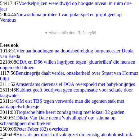
544
17:47
Voedselprijzen wereldwijd op hoogste niveau in ruim drie
jaar
50
04:46
Niewiadoma profiteert van pokerspel en grijpt geel op
Ventoux
▼ Advertentie door Refinery89
Lees ook
19
18:31
Vier aanhoudingen na doodsbedreiging burgemeester Depla
van Breda
22
18:08
CDA en D66 willen ingrijpen tegen 'gluurbrillen' die mensen
ongemerkt filmen
11
17:56
Benzineprijs daalt verder, onzekerheid over Straat van Hormuz
blijft
31
11:52
Amsterdams dierenasiel DOA overspoeld met babykonijntjes
25
11:46
Kabinet geeft bedrijven geen compensatie voor schade door
laagwater
23
11:14
OM eist TBS tegen verwarde man die agenten stak met
aardappelschilmesje
30
11:08
Tropische hitte keert zondag terug met lokaal 32 graden
55
09:51
Dikke Van Dale neemt 'vulvalippen' op: 'stigma op
schaamlippen doorbreken'
25
09:05
Peter Faber (82) overleden
24
06/08
Huisarts per direct uit vak gezet om ernstig alcoholmisbruik