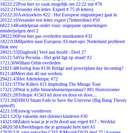
182
22:22
Post hier zo vaak mogelijk om 22:22 uur #76
16
22:21
Verander één letter. Expert # 75 (8 letters)
251
22:20
Asielzoekers #22 : Het Europese migratiepact gaat in
201
22:16
Verander een letter expert (7lettereditie) #50
68
22:14
Roddelpraat onder vuur: ongepaste opmerkingen
minderjarigen deel 2
280
22:06
Post hier pas overleden muzikanten #32
18
22:03
Miljarden naar Europese AI-start-ups: Nederland profiteert
flink mee
289
21:55
[Dagboek] Veel aan hoofd - Deel 27
161
21:54
Via Pecunia - Het geld ligt op straat! #2
17
21:50
William Orbit overleden
218
21:48
Oorlog Iran #136 Bridge and powerplant day incoming?
81
21:48
Meer dan 40 uur werken.
294
21:43
Het Atletiektopic #72
113
21:37
The Killers #21 Imploding The Mirage Tour
173
21:28
Wat is jullie binnenhuistemperatuur? #81 Horrorzomer
100
21:28
Teltopic #1563 tel door en door en door....
17
21:26
[HBO] Stuart Fails to Save the Universe (Big Bang Theory
spinoff)
42
21:19
Eeuwig voortleven
24
21:12
Op vakantie met (kleine) kinderen #30
143
21:08
Zaken waar je je echt dood aan ergert #17 - Werklui
248
20:58
Afbeeldingen die je gemaakt hebt met AI
179
20:53
Laatst gekochte CD/LP/MuziekDVD deel 75 | koopjes