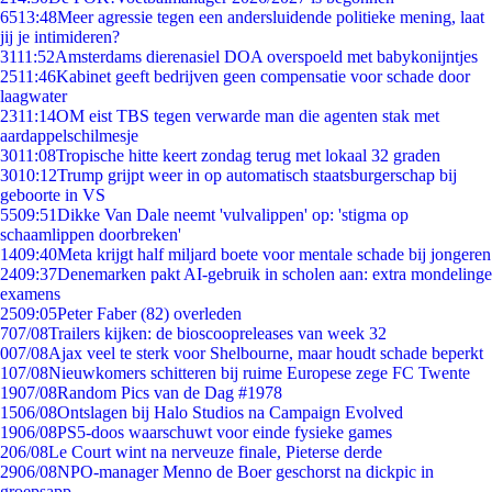
65
13:48
Meer agressie tegen een andersluidende politieke mening, laat
jij je intimideren?
31
11:52
Amsterdams dierenasiel DOA overspoeld met babykonijntjes
25
11:46
Kabinet geeft bedrijven geen compensatie voor schade door
laagwater
23
11:14
OM eist TBS tegen verwarde man die agenten stak met
aardappelschilmesje
30
11:08
Tropische hitte keert zondag terug met lokaal 32 graden
30
10:12
Trump grijpt weer in op automatisch staatsburgerschap bij
geboorte in VS
55
09:51
Dikke Van Dale neemt 'vulvalippen' op: 'stigma op
schaamlippen doorbreken'
14
09:40
Meta krijgt half miljard boete voor mentale schade bij jongeren
24
09:37
Denemarken pakt AI-gebruik in scholen aan: extra mondelinge
examens
25
09:05
Peter Faber (82) overleden
7
07/08
Trailers kijken: de bioscoopreleases van week 32
0
07/08
Ajax veel te sterk voor Shelbourne, maar houdt schade beperkt
1
07/08
Nieuwkomers schitteren bij ruime Europese zege FC Twente
19
07/08
Random Pics van de Dag #1978
15
06/08
Ontslagen bij Halo Studios na Campaign Evolved
19
06/08
PS5-doos waarschuwt voor einde fysieke games
2
06/08
Le Court wint na nerveuze finale, Pieterse derde
29
06/08
NPO-manager Menno de Boer geschorst na dickpic in
groepsapp