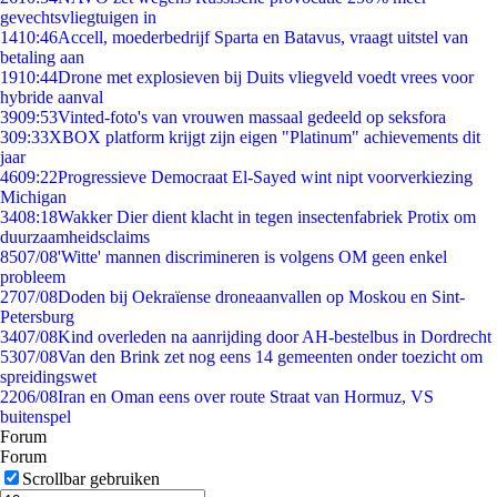
gevechtsvliegtuigen in
14
10:46
Accell, moederbedrijf Sparta en Batavus, vraagt uitstel van
betaling aan
19
10:44
Drone met explosieven bij Duits vliegveld voedt vrees voor
hybride aanval
39
09:53
Vinted-foto's van vrouwen massaal gedeeld op seksfora
3
09:33
XBOX platform krijgt zijn eigen "Platinum" achievements dit
jaar
46
09:22
Progressieve Democraat El-Sayed wint nipt voorverkiezing
Michigan
34
08:18
Wakker Dier dient klacht in tegen insectenfabriek Protix om
duurzaamheidsclaims
85
07/08
'Witte' mannen discrimineren is volgens OM geen enkel
probleem
27
07/08
Doden bij Oekraïense droneaanvallen op Moskou en Sint-
Petersburg
34
07/08
Kind overleden na aanrijding door AH-bestelbus in Dordrecht
53
07/08
Van den Brink zet nog eens 14 gemeenten onder toezicht om
spreidingswet
22
06/08
Iran en Oman eens over route Straat van Hormuz, VS
buitenspel
Forum
Forum
Scrollbar gebruiken