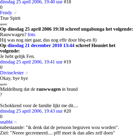
dinsdag 25 april 2006, 19:40 uur
#18
0
Fendy
True Spirit
quote:
Op dinsdag 25 april 2006 19:38 schreef ungabunga het volgende:
Rauwwagen?
foto
Hij was nog niet gaar, dus nog effe door bbq-en 8)
Op
dinsdag 21 december 2010 13:44
schreef Houniet het
volgende:
Je hebt gelijk Fen.
dinsdag 25 april 2006, 19:41 uur
#19
0
DivineJester
Okay, bye bye
quote:
Middelburg dat de
rauwwagen
in brand
?
Schokkend voor de familie lijkt me dit....
dinsdag 25 april 2006, 19:43 uur
#20
0
snabbi
nabestaande: "ik denk dat de persoon begraven wou worden".
Ziel: "Neeee gecremeerd.... pfff moet ik dan alles zelf doen"