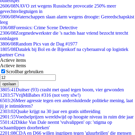
buitenspel
26
06/08
NAVO zet wegens Russische provocatie 250% meer
gevechtsvliegtuigen in
59
06/08
Waterschappen slaan alarm wegens droogte: Gereedschapskist
leeg
1
06/08
Forensics: Crime Scene Detective
23
06/08
Zorgmedewerkster die 's nachts haar vriend bezocht terecht
ontslagen
38
06/08
Random Pics van de Dag #1977
18
05/08
Datalek bij Bol en de Bijenkorf na cyberaanval op logistiek
partner Ceva
Actieve items
Actieve items
Scrollbar gebruiken
opslaan
38
05:41
Duitser (93) crasht met quad tegen boom, vier gewonden
12
03:57
VrijMiBabes #316 (not very sfw!)
65
03:26
Meer agressie tegen een andersluidende politieke mening, laat
jij je intimideren?
23
03:02
Quake krijgt na 30 jaar een gratis uitbreiding
29
01:55
Voedselprijzen wereldwijd op hoogste niveau in ruim drie jaar
55
01:42
Dikke Van Dale neemt 'vulvalippen' op: 'stigma op
schaamlippen doorbreken'
22
01:08
CDA en D66 willen ingrijpen tegen 'gluurbrillen' die mensen