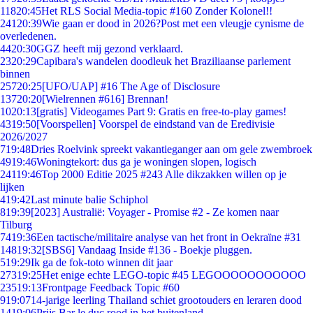
118
20:45
Het RLS Social Media-topic #160 Zonder Kolonel!!
241
20:39
Wie gaan er dood in 2026?Post met een vleugje cynisme de
overledenen.
44
20:30
GGZ heeft mij gezond verklaard.
23
20:29
Capibara's wandelen doodleuk het Braziliaanse parlement
binnen
257
20:25
[UFO/UAP] #16 The Age of Disclosure
137
20:20
[Wielrennen #616] Brennan!
10
20:13
[gratis] Videogames Part 9: Gratis en free-to-play games!
43
19:50
[Voorspellen] Voorspel de eindstand van de Eredivisie
2026/2027
7
19:48
Dries Roelvink spreekt vakantieganger aan om gele zwembroek
49
19:46
Woningtekort: dus ga je woningen slopen, logisch
241
19:46
Top 2000 Editie 2025 #243 Alle dikzakken willen op je
lijken
4
19:42
Last minute balie Schiphol
8
19:39
[2023] Australië: Voyager - Promise #2 - Ze komen naar
Tilburg
74
19:36
Een tactische/militaire analyse van het front in Oekraïne #31
148
19:32
[SBS6] Vandaag Inside #136 - Boekje pluggen.
5
19:29
Ik ga de fok-toto winnen dit jaar
273
19:25
Het enige echte LEGO-topic #45 LEGOOOOOOOOOOO
235
19:13
Frontpage Feedback Topic #60
9
19:07
14-jarige leerling Thailand schiet grootouders en leraren dood
14
19:06
Prijs Bar le duc rood in het buitenland