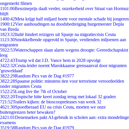
ongemerkt filmen
11
01:06
Benzineprijs daalt verder, onzekerheid over Straat van Hormuz
blijft
14
00:42
Meta krijgt half miljard boete voor mentale schade bij jongeren
19
00:12
Vier aanhoudingen na doodsbedreiging burgemeester Depla
van Breda
18
23:32
Italië hindert reizigers uit Spanje na migratiecrisis Ceuta
11
23:30
Smokkelbende opgerold in Spanje, verdienden miljoenen aan
migranten
59
22:53
Waterschappen slaan alarm wegens droogte: Gereedschapskist
leeg
47
22:43
Trump wil dat J.D. Vance hem in 2028 opvolgt
34
22:32
Ceuta-leider noemt Marokkaanse grensaanval door migranten
'gruweldaad'
38
22:29
Random Pics van de Dag #1977
38
22:28
Spaanse politie: minstens tien voor terrorisme veroordeelden
onder migranten Ceuta
15
22:25
Long live the 7th of October
30
22:20
Tropische hitte keert zondag terug met lokaal 32 graden
7
21:52
Trailers kijken: de bioscoopreleases van week 32
46
21:30
Spoedberaad EU na crisis Ceuta, moeten we onze
buitengrenzen beter bewaken?
24
21:01
Denemarken pakt AI-gebruik in scholen aan: extra mondelinge
examens
35
19:58
Random Pics van de Dag #1979