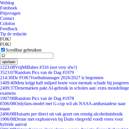
Weblog
Fotoboek
Prijsvragen
Contact
Colofon
Feedback
Tip de redactie
FOK!
FOK!
Scrollbar gebruiken
opslaan
12
23:08
VrijMiBabes #316 (not very sfw!)
35
23:07
Random Pics van de Dag #1979
2
14:30
De FOK!Voetbalmanager 2026/2027 is begonnen
14
09:40
Meta krijgt half miljard boete voor mentale schade bij jongeren
24
09:37
Denemarken pakt AI-gebruik in scholen aan: extra mondelinge
examens
19
07/08
Random Pics van de Dag #1978
65
06/08
Onlyfans-model met G-cup wil als NASA-ambassadeur naar
maan
24
06/08
Huisarts per direct uit vak gezet om ernstig alcoholmisbruik
19
06/08
Drone met explosieven bij Duits vliegveld voedt vrees voor
hybride aanval