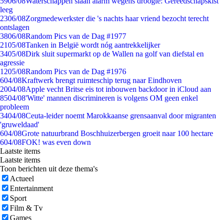
59
06/08
Waterschappen slaan alarm wegens droogte: Gereedschapskist
leeg
23
06/08
Zorgmedewerkster die 's nachts haar vriend bezocht terecht
ontslagen
38
06/08
Random Pics van de Dag #1977
21
05/08
Tanken in België wordt nóg aantrekkelijker
34
05/08
Dirk sluit supermarkt op de Wallen na golf van diefstal en
agressie
12
05/08
Random Pics van de Dag #1976
6
04/08
Kraftwerk brengt ruimteschip terug naar Eindhoven
20
04/08
Apple vecht Britse eis tot inbouwen backdoor in iCloud aan
85
04/08
'Witte' mannen discrimineren is volgens OM geen enkel
probleem
34
04/08
Ceuta-leider noemt Marokkaanse grensaanval door migranten
'gruweldaad'
6
04/08
Grote natuurbrand Boschhuizerbergen groeit naar 100 hectare
6
04/08
FOK! was even down
Laatste items
Laatste items
Toon berichten uit deze thema's
Actueel
Entertainment
Sport
Film & Tv
Games