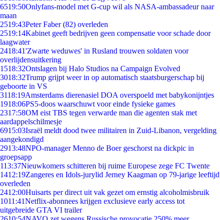
65
19:50
Onlyfans-model met G-cup wil als NASA-ambassadeur naar
maan
25
19:43
Peter Faber (82) overleden
25
19:14
Kabinet geeft bedrijven geen compensatie voor schade door
laagwater
24
18:41
'Zwarte weduwes' in Rusland trouwen soldaten voor
overlijdensuitkering
15
18:32
Ontslagen bij Halo Studios na Campaign Evolved
30
18:32
Trump grijpt weer in op automatisch staatsburgerschap bij
geboorte in VS
31
18:19
Amsterdams dierenasiel DOA overspoeld met babykonijntjes
19
18:06
PS5-doos waarschuwt voor einde fysieke games
23
17:58
OM eist TBS tegen verwarde man die agenten stak met
aardappelschilmesje
69
15:03
Israël meldt dood twee militairen in Zuid-Libanon, vergelding
aangekondigd
29
13:48
NPO-manager Menno de Boer geschorst na dickpic in
groepsapp
1
13:37
Nieuwkomers schitteren bij ruime Europese zege FC Twente
14
12:19
Zangeres en Idols-jurylid Jerney Kaagman op 79-jarige leeftijd
overleden
24
12:00
Huisarts per direct uit vak gezet om ernstig alcoholmisbruik
10
11:41
Netflix-abonnees krijgen exclusieve early access tot
uitgebreide GTA VI trailer
26
10:54
NAVO zet wegens Russische provocatie 250% meer