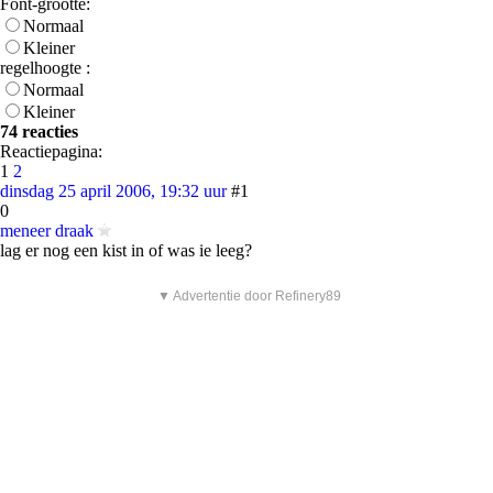
Font-grootte:
Normaal
Kleiner
regelhoogte :
Normaal
Kleiner
74 reacties
Reactiepagina:
1
2
dinsdag 25 april 2006, 19:32 uur
#1
0
meneer draak
lag er nog een kist in of was ie leeg?
▼ Advertentie door Refinery89