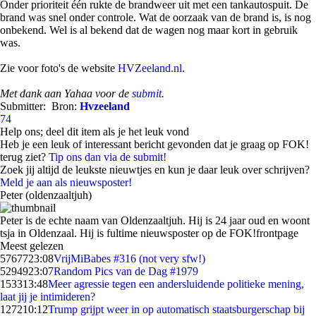
Onder prioriteit één rukte de brandweer uit met een tankautospuit. De
brand was snel onder controle. Wat de oorzaak van de brand is, is nog
onbekend. Wel is al bekend dat de wagen nog maar kort in gebruik
was.
Zie voor foto's de website
HVZeeland.nl
.
Met dank aan Yahaa voor de
submit
.
Submitter:
Bron:
Hvzeeland
74
Help ons; deel dit item als je het leuk vond
Heb je een leuk of interessant bericht gevonden dat je graag op FOK!
terug ziet?
Tip ons dan via de submit!
Zoek jij altijd de leukste nieuwtjes en kun je daar leuk over schrijven?
Meld je aan als nieuwsposter!
Peter (oldenzaaltjuh)
Peter is de echte naam van Oldenzaaltjuh. Hij is 24 jaar oud en woont
tsja in Oldenzaal. Hij is fultime nieuwsposter op de FOK!frontpage
Meest gelezen
57677
23:08
VrijMiBabes #316 (not very sfw!)
52949
23:07
Random Pics van de Dag #1979
1533
13:48
Meer agressie tegen een andersluidende politieke mening,
laat jij je intimideren?
1272
10:12
Trump grijpt weer in op automatisch staatsburgerschap bij