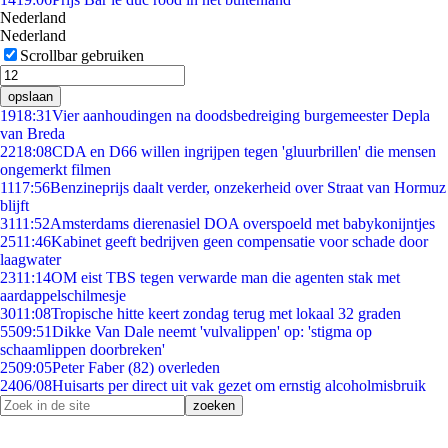
Nederland
Nederland
Scrollbar gebruiken
opslaan
19
18:31
Vier aanhoudingen na doodsbedreiging burgemeester Depla
van Breda
22
18:08
CDA en D66 willen ingrijpen tegen 'gluurbrillen' die mensen
ongemerkt filmen
11
17:56
Benzineprijs daalt verder, onzekerheid over Straat van Hormuz
blijft
31
11:52
Amsterdams dierenasiel DOA overspoeld met babykonijntjes
25
11:46
Kabinet geeft bedrijven geen compensatie voor schade door
laagwater
23
11:14
OM eist TBS tegen verwarde man die agenten stak met
aardappelschilmesje
30
11:08
Tropische hitte keert zondag terug met lokaal 32 graden
55
09:51
Dikke Van Dale neemt 'vulvalippen' op: 'stigma op
schaamlippen doorbreken'
25
09:05
Peter Faber (82) overleden
24
06/08
Huisarts per direct uit vak gezet om ernstig alcoholmisbruik