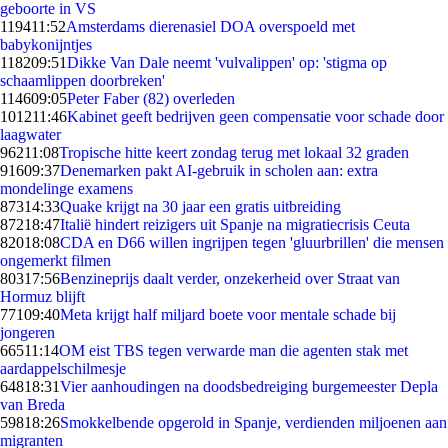
geboorte in VS
1194
11:52
Amsterdams dierenasiel DOA overspoeld met
babykonijntjes
1182
09:51
Dikke Van Dale neemt 'vulvalippen' op: 'stigma op
schaamlippen doorbreken'
1146
09:05
Peter Faber (82) overleden
1012
11:46
Kabinet geeft bedrijven geen compensatie voor schade door
laagwater
962
11:08
Tropische hitte keert zondag terug met lokaal 32 graden
916
09:37
Denemarken pakt AI-gebruik in scholen aan: extra
mondelinge examens
873
14:33
Quake krijgt na 30 jaar een gratis uitbreiding
872
18:47
Italië hindert reizigers uit Spanje na migratiecrisis Ceuta
820
18:08
CDA en D66 willen ingrijpen tegen 'gluurbrillen' die mensen
ongemerkt filmen
803
17:56
Benzineprijs daalt verder, onzekerheid over Straat van
Hormuz blijft
771
09:40
Meta krijgt half miljard boete voor mentale schade bij
jongeren
665
11:14
OM eist TBS tegen verwarde man die agenten stak met
aardappelschilmesje
648
18:31
Vier aanhoudingen na doodsbedreiging burgemeester Depla
van Breda
598
18:26
Smokkelbende opgerold in Spanje, verdienden miljoenen aan
migranten