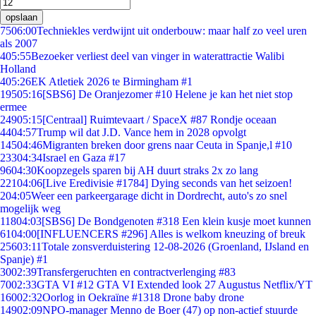
opslaan
75
06:00
Techniekles verdwijnt uit onderbouw: maar half zo veel uren
als 2007
4
05:55
Bezoeker verliest deel van vinger in waterattractie Walibi
Holland
4
05:26
EK Atletiek 2026 te Birmingham #1
195
05:16
[SBS6] De Oranjezomer #10 Helene je kan het niet stop
ermee
249
05:15
[Centraal] Ruimtevaart / SpaceX #87 Rondje oceaan
44
04:57
Trump wil dat J.D. Vance hem in 2028 opvolgt
145
04:46
Migranten breken door grens naar Ceuta in Spanje,l #10
233
04:34
Israel en Gaza #17
96
04:30
Koopzegels sparen bij AH duurt straks 2x zo lang
221
04:06
[Live Eredivisie #1784] Dying seconds van het seizoen!
2
04:05
Weer een parkeergarage dicht in Dordrecht, auto's zo snel
mogelijk weg
118
04:03
[SBS6] De Bondgenoten #318 Een klein kusje moet kunnen
61
04:00
[INFLUENCERS #296] Alles is welkom kneuzing of breuk
256
03:11
Totale zonsverduistering 12-08-2026 (Groenland, IJsland en
Spanje) #1
30
02:39
Transfergeruchten en contractverlenging #83
70
02:33
GTA VI #12 GTA VI Extended look 27 Augustus Netflix/YT
160
02:32
Oorlog in Oekraïne #1318 Drone baby drone
149
02:09
NPO-manager Menno de Boer (47) op non-actief stuurde