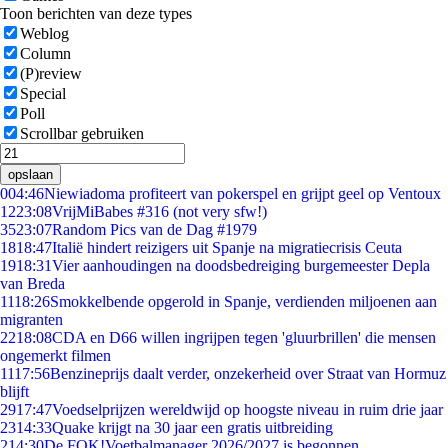
Toon berichten van deze types
Weblog
Column
(P)review
Special
Poll
Scrollbar gebruiken
opslaan
0
04:46
Niewiadoma profiteert van pokerspel en grijpt geel op Ventoux
12
23:08
VrijMiBabes #316 (not very sfw!)
35
23:07
Random Pics van de Dag #1979
18
18:47
Italië hindert reizigers uit Spanje na migratiecrisis Ceuta
19
18:31
Vier aanhoudingen na doodsbedreiging burgemeester Depla
van Breda
11
18:26
Smokkelbende opgerold in Spanje, verdienden miljoenen aan
migranten
22
18:08
CDA en D66 willen ingrijpen tegen 'gluurbrillen' die mensen
ongemerkt filmen
11
17:56
Benzineprijs daalt verder, onzekerheid over Straat van Hormuz
blijft
29
17:47
Voedselprijzen wereldwijd op hoogste niveau in ruim drie jaar
23
14:33
Quake krijgt na 30 jaar een gratis uitbreiding
2
14:30
De FOK!Voetbalmanager 2026/2027 is begonnen