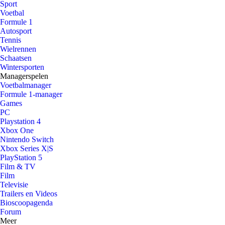
Sport
Voetbal
Formule 1
Autosport
Tennis
Wielrennen
Schaatsen
Wintersporten
Managerspelen
Voetbalmanager
Formule 1-manager
Games
PC
Playstation 4
Xbox One
Nintendo Switch
Xbox Series X|S
PlayStation 5
Film & TV
Film
Televisie
Trailers en Videos
Bioscoopagenda
Forum
Meer