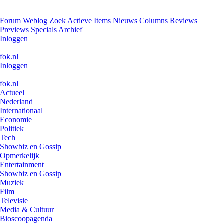
Forum
Weblog
Zoek
Actieve Items
Nieuws
Columns
Reviews
Previews
Specials
Archief
Inloggen
fok.nl
Inloggen
fok.nl
Actueel
Nederland
Internationaal
Economie
Politiek
Tech
Showbiz en Gossip
Opmerkelijk
Entertainment
Showbiz en Gossip
Muziek
Film
Televisie
Media & Cultuur
Bioscoopagenda