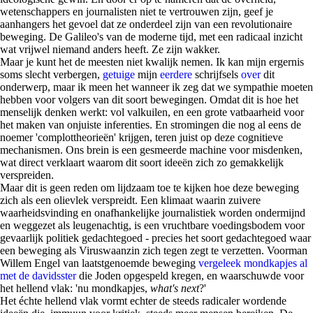
wetenschappers en journalisten niet te vertrouwen zijn, geef je
aanhangers het gevoel dat ze onderdeel zijn van een revolutionaire
beweging. De Galileo's van de moderne tijd, met een radicaal inzicht
wat vrijwel niemand anders heeft. Ze zijn wakker.
Maar je kunt het de meesten niet kwalijk nemen. Ik kan mijn ergernis
soms slecht verbergen,
getuige
mijn
eerdere
schrijfsels
over
dit
onderwerp, maar ik meen het wanneer ik zeg dat we sympathie moeten
hebben voor volgers van dit soort bewegingen. Omdat dit is hoe het
menselijk denken werkt: vol valkuilen, en een grote vatbaarheid voor
het maken van onjuiste inferenties. En stromingen die nog al eens de
noemer 'complottheorieën' krijgen, teren juist op deze cognitieve
mechanismen. Ons brein is een gesmeerde machine voor misdenken,
wat direct verklaart waarom dit soort ideeën zich zo gemakkelijk
verspreiden.
Maar dit is geen reden om lijdzaam toe te kijken hoe deze beweging
zich als een olievlek verspreidt. Een klimaat waarin zuivere
waarheidsvinding en onafhankelijke journalistiek worden ondermijnd
en weggezet als leugenachtig, is een vruchtbare voedingsbodem voor
gevaarlijk politiek gedachtegoed - precies het soort gedachtegoed waar
een beweging als Viruswaanzin zich tegen zegt te verzetten. Voorman
Willem Engel van laatstgenoemde beweging
vergeleek mondkapjes al
met de davidsster
die Joden opgespeld kregen, en waarschuwde voor
het hellend vlak: 'nu mondkapjes,
what's next
?'
Het échte hellend vlak vormt echter de steeds radicaler wordende