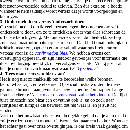
kweek je wantrouwen in een instantie, en ben je dus meer geneigd om
het tegenovergestelde geluid te geloven. Ben dus extra op je hoede
wanneer je herhaaldelijk wordt verteld dat je wordt voorgelogen en
bedrogen.
3. Onderzoek doen versus 'onderzoek doen'
Op social media kom ik veel mensen tegen die oproepen om zelf
onderzoek te doen, om zo te ontdekken dat er van alles schort aan de
officiële berichtgeving. Met onderzoek wordt dan bedoeld: zelf op
zoek gaan naar informatie op het internet. Dat klinkt onafhankelijk en
kritisch, maar er gaapt een enorme valkuil waar ons brein enorm
vatbaar voor is: de
confirmation bias
. We hebben ergens een
overtuiging opgedaan, en zijn hierdoor gevoeliger voor informatie die
deze overtuiging bevestigt, en vervolgens versterkt. Vraag jezelf af:
ben je oprecht op zoek naar wat waar is?
Try science
!
4. 'Lees maar eens wat hier staat'
Het is nog niet zo makkelijk om te beoordelen welke bronnen
betrouwbaar zijn, en welke niet. Op social media worden de meest
gammele bronnen aangevoerd als bewijsvoering. Om rapper Lange
Frans te citeren: '
Als je maar op zoek gaat, zul je het vinden'
. Dat lijkt
juist: ongeacht hoe bizar een opvatting ook is, ga op zoek naar
schrijfsels en filmpjes die beweren dat het waar is, en je zult het
vinden.
Voor een betrouwbaar advies over het gekke geluid dat je auto maakt,
zul je eerder naar een monteur luisteren dan naar een bakker. Wanneer
het echter gaat over onze overtuigingen, is ons brein vaak geneigd om