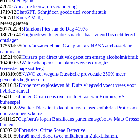
6
01/05
Lentejeuk
4
20/02
Anna, de leeuw, en verandering
17
19/12
ChatGPT, Schrijf een goede titel voor dit stuk
36
07/11
Kunst? Matig.
Meest gelezen
50770
22:45
Random Pics van de Dag #1978
1807
06:40
Zorgmedewerkster die 's nachts haar vriend bezocht terecht
ontslagen
1755
14:35
Onlyfans-model met G-cup wil als NASA-ambassadeur
naar maan
1252
14:09
Huisarts per direct uit vak gezet om ernstig alcoholmisbruik
1040
09:33
Waterschappen slaan alarm wegens droogte:
Gereedschapskist leeg
1018
10:08
NAVO zet wegens Russische provocatie 250% meer
gevechtsvliegtuigen in
970
10:32
Drone met explosieven bij Duits vliegveld voedt vrees voor
hybride aanval
964
10:16
Iran en Oman eens over route Straat van Hormuz, VS
buitenspel
960
10:28
Wakker Dier dient klacht in tegen insectenfabriek Protix om
duurzaamheidsclaims
941
11:27
Capibara's lopen Braziliaans parlementsgebouw Mato Grosso
binnen
883
07:00
Forensics: Crime Scene Detective
838
10:59
Israël meldt dood twee militairen in Zuid-Libanon,