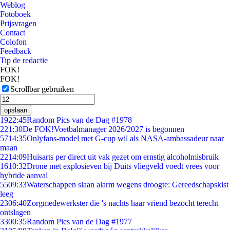
Weblog
Fotoboek
Prijsvragen
Contact
Colofon
Feedback
Tip de redactie
FOK!
FOK!
Scrollbar gebruiken
opslaan
19
22:45
Random Pics van de Dag #1978
2
21:30
De FOK!Voetbalmanager 2026/2027 is begonnen
57
14:35
Onlyfans-model met G-cup wil als NASA-ambassadeur naar
maan
22
14:09
Huisarts per direct uit vak gezet om ernstig alcoholmisbruik
16
10:32
Drone met explosieven bij Duits vliegveld voedt vrees voor
hybride aanval
55
09:33
Waterschappen slaan alarm wegens droogte: Gereedschapskist
leeg
23
06:40
Zorgmedewerkster die 's nachts haar vriend bezocht terecht
ontslagen
33
00:35
Random Pics van de Dag #1977