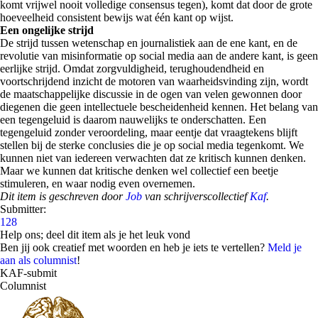
komt vrijwel nooit volledige consensus tegen), komt dat door de grote
hoeveelheid consistent bewijs wat één kant op wijst.
Een ongelijke strijd
De strijd tussen wetenschap en journalistiek aan de ene kant, en de
revolutie van misinformatie op social media aan de andere kant, is geen
eerlijke strijd. Omdat zorgvuldigheid, terughoudendheid en
voortschrijdend inzicht de motoren van waarheidsvinding zijn, wordt
de maatschappelijke discussie in de ogen van velen gewonnen door
diegenen die geen intellectuele bescheidenheid kennen. Het belang van
een tegengeluid is daarom nauwelijks te onderschatten. Een
tegengeluid zonder veroordeling, maar eentje dat vraagtekens blijft
stellen bij de sterke conclusies die je op social media tegenkomt. We
kunnen niet van iedereen verwachten dat ze kritisch kunnen denken.
Maar we kunnen dat kritische denken wel collectief een beetje
stimuleren, en waar nodig even overnemen.
Dit item is geschreven door
Job
van schrijverscollectief
Kaf
.
Submitter:
128
Help ons; deel dit item als je het leuk vond
Ben jij ook creatief met woorden en heb je iets te vertellen?
Meld je
aan als columnist
!
KAF-submit
Columnist