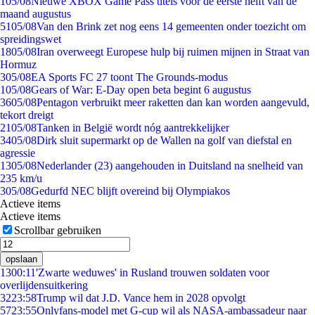
1
05/08
Nieuwe XBOX Game Pass titels voor de eerste helft van de
maand augustus
51
05/08
Van den Brink zet nog eens 14 gemeenten onder toezicht om
spreidingswet
18
05/08
Iran overweegt Europese hulp bij ruimen mijnen in Straat van
Hormuz
3
05/08
EA Sports FC 27 toont The Grounds-modus
1
05/08
Gears of War: E-Day open beta begint 6 augustus
36
05/08
Pentagon verbruikt meer raketten dan kan worden aangevuld,
tekort dreigt
21
05/08
Tanken in België wordt nóg aantrekkelijker
34
05/08
Dirk sluit supermarkt op de Wallen na golf van diefstal en
agressie
13
05/08
Nederlander (23) aangehouden in Duitsland na snelheid van
235 km/u
3
05/08
Gedurfd NEC blijft overeind bij Olympiakos
Actieve items
Actieve items
Scrollbar gebruiken
opslaan
13
00:11
'Zwarte weduwes' in Rusland trouwen soldaten voor
overlijdensuitkering
32
23:58
Trump wil dat J.D. Vance hem in 2028 opvolgt
57
23:55
Onlyfans-model met G-cup wil als NASA-ambassadeur naar