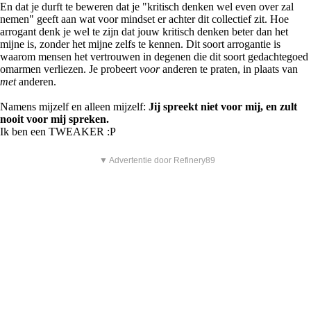
En dat je durft te beweren dat je "kritisch denken wel even over zal
nemen" geeft aan wat voor mindset er achter dit collectief zit. Hoe
arrogant denk je wel te zijn dat jouw kritisch denken beter dan het
mijne is, zonder het mijne zelfs te kennen. Dit soort arrogantie is
waarom mensen het vertrouwen in degenen die dit soort gedachtegoed
omarmen verliezen. Je probeert
voor
anderen te praten, in plaats van
met
anderen.
Namens mijzelf en alleen mijzelf:
Jij spreekt niet voor mij, en zult
nooit voor mij spreken.
Ik ben een TWEAKER :P
▼ Advertentie door Refinery89