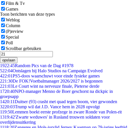
Film & Tv
Games
Toon berichten van deze types
Weblog
Column
(P)review
Special
Poll
Scrollbar gebruiken
opslaan
19
22:45
Random Pics van de Dag #1978
5
22:04
Ontslagen bij Halo Studios na Campaign Evolved
4
22:01
PS5-doos waarschuwt voor einde fysieke games
2
21:30
De FOK!Voetbalmanager 2026/2027 is begonnen
2
21:03
Le Court wint na nerveuze finale, Pieterse derde
17
20:40
NPO-manager Menno de Boer geschorst na dickpic in
groepsapp
14
20:11
Duitser (93) crasht met quad tegen boom, vier gewonden
32
20:03
Trump wil dat J.D. Vance hem in 2028 opvolgt
1
19:50
Lemmen boekt eerste profzege in zware Ronde van Polen-rit
13
19:42
'Zwarte weduwes' in Rusland trouwen soldaten voor
overlijdensuitkering
11
18:20
Zangeres en Idols-jurylid Jerney Kaagman op 79-jarige leeftijd