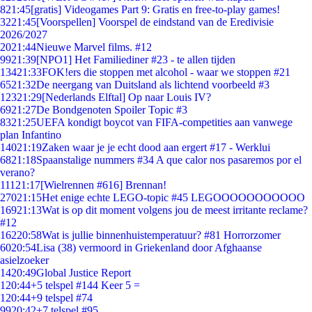
8
21:45
[gratis] Videogames Part 9: Gratis en free-to-play games!
32
21:45
[Voorspellen] Voorspel de eindstand van de Eredivisie
2026/2027
20
21:44
Nieuwe Marvel films. #12
99
21:39
[NPO1] Het Familiediner #23 - te allen tijden
134
21:33
FOK!ers die stoppen met alcohol - waar we stoppen #21
65
21:32
De neergang van Duitsland als lichtend voorbeeld #3
123
21:29
[Nederlands Elftal] Op naar Louis IV?
69
21:27
De Bondgenoten Spoiler Topic #3
83
21:25
UEFA kondigt boycot van FIFA-competities aan vanwege
plan Infantino
140
21:19
Zaken waar je je echt dood aan ergert #17 - Werklui
68
21:18
Spaanstalige nummers #34 A que calor nos pasaremos por el
verano?
111
21:17
[Wielrennen #616] Brennan!
270
21:15
Het enige echte LEGO-topic #45 LEGOOOOOOOOOOO
169
21:13
Wat is op dit moment volgens jou de meest irritante reclame?
#12
162
20:58
Wat is jullie binnenhuistemperatuur? #81 Horrorzomer
60
20:54
Lisa (38) vermoord in Griekenland door Afghaanse
asielzoeker
14
20:49
Global Justice Report
1
20:44
+5 telspel #144 Keer 5 =
1
20:44
+9 telspel #74
99
20:42
+7 telspel #95