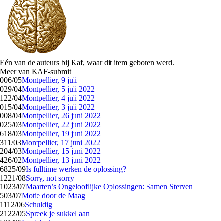
Eén van de auteurs bij Kaf, waar dit item geboren werd.
Meer van KAF-submit
0
06/05
Montpellier, 9 juli
0
29/04
Montpellier, 5 juli 2022
1
22/04
Montpellier, 4 juli 2022
0
15/04
Montpellier, 3 juli 2022
0
08/04
Montpellier, 26 juni 2022
0
25/03
Montpellier, 22 juni 2022
6
18/03
Montpellier, 19 juni 2022
3
11/03
Montpellier, 17 juni 2022
2
04/03
Montpellier, 15 juni 2022
4
26/02
Montpellier, 13 juni 2022
68
25/09
Is fulltime werken de oplossing?
12
21/08
Sorry, not sorry
10
23/07
Maarten’s Ongelooflijke Oplossingen: Samen Sterven
5
03/07
Motie door de Maag
11
12/06
Schuldig
21
22/05
Spreek je sukkel aan