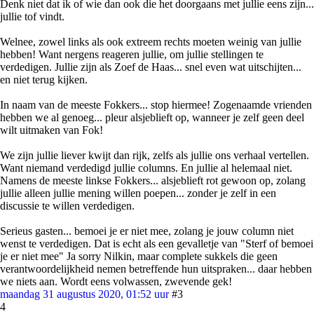
Denk niet dat ik of wie dan ook die het doorgaans met jullie eens zijn...
jullie tof vindt.
Welnee, zowel links als ook extreem rechts moeten weinig van jullie
hebben! Want nergens reageren jullie, om jullie stellingen te
verdedigen. Jullie zijn als Zoef de Haas... snel even wat uitschijten...
en niet terug kijken.
In naam van de meeste Fokkers... stop hiermee! Zogenaamde vrienden
hebben we al genoeg... pleur alsjeblieft op, wanneer je zelf geen deel
wilt uitmaken van Fok!
We zijn jullie liever kwijt dan rijk, zelfs als jullie ons verhaal vertellen.
Want niemand verdedigd jullie columns. En jullie al helemaal niet.
Namens de meeste linkse Fokkers... alsjeblieft rot gewoon op, zolang
jullie alleen jullie mening willen poepen... zonder je zelf in een
discussie te willen verdedigen.
Serieus gasten... bemoei je er niet mee, zolang je jouw column niet
wenst te verdedigen. Dat is echt als een gevalletje van "Sterf of bemoei
je er niet mee" Ja sorry Nilkin, maar complete sukkels die geen
verantwoordelijkheid nemen betreffende hun uitspraken... daar hebben
we niets aan. Wordt eens volwassen, zwevende gek!
maandag 31 augustus 2020, 01:52 uur
#3
4