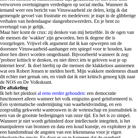
verworven overtuigingen verdedigen op social media. Wanneer ik
iemand weer een bericht van Viruswaarheid zie delen, krijg ik dat
gemengde gevoel van frustratie en medeleven: je trapt in de glibberige
verhalen van hedendaagse slangenbezweerders. En je bent zo
overtuigd van je gelijk.
Maar hier komt de crux: zij denken van mij hetzelfde. In de ogen van
de mensen die 'wakker' zijn geworden, ben ik degene die is
voorgelogen. Vrijwel elk argument dat ik kan opwerpen om de
doorsnee Viruswaarheid-aanhanger een spiegel voor te houden, kan
door hen direct worden omgedraaid. Bijvoorbeeld wanneer ik zeg:
'probeer kritisch te denken, en niet direct iets te geloven wat je op
internet leest'. Ik doel hierbij op die mensen die klakkeloos aannemen
wat een Robert Jensen te melden heeft. Mijn wakkere medemens draait
dit echter met gemak om, en vindt dat ik niet kritisch genoeg kijk naar
de NOS en De Volkskrant.
De aftakeling
Ik heb het pleidooi
al eens eerder gehouden
: een democratie
functioneert alleen wanneer het volk enigszins goed geïnformeerd is.
Een systematische ondermijning van waarheidsvinding, en een
zorgvuldig gekweekt wantrouwen in de wetenschap en journalistiek is
een van de grootste bedreigingen van onze tijd. En het is zo simpel.
Wanneer je niet wordt gehinderd door intellectuele integriteit, is het
manipuleren van bronnen en data een koud kunstje, en exploiteer je in
een handomdraai de angsten van een lekenmassa voor je eigen
ideologische gewin. En door er op te hameren dat de overheid,