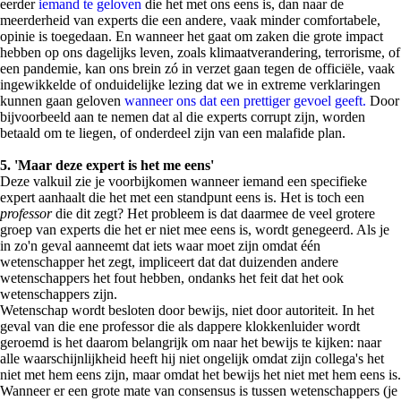
eerder
iemand te geloven
die het met ons eens is, dan naar de
meerderheid van experts die een andere, vaak minder comfortabele,
opinie is toegedaan. En wanneer het gaat om zaken die grote impact
hebben op ons dagelijks leven, zoals klimaatverandering, terrorisme, of
een pandemie, kan ons brein zó in verzet gaan tegen de officiële, vaak
ingewikkelde of onduidelijke lezing dat we in extreme verklaringen
kunnen gaan geloven
wanneer ons dat een prettiger gevoel geeft.
Door
bijvoorbeeld aan te nemen dat al die experts corrupt zijn, worden
betaald om te liegen, of onderdeel zijn van een malafide plan.
5. 'Maar deze expert is het me eens'
Deze valkuil zie je voorbijkomen wanneer iemand een specifieke
expert aanhaalt die het met een standpunt eens is. Het is toch een
professor
die dit zegt? Het probleem is dat daarmee de veel grotere
groep van experts die het er niet mee eens is, wordt genegeerd. Als je
in zo'n geval aanneemt dat iets waar moet zijn omdat één
wetenschapper het zegt, impliceert dat dat duizenden andere
wetenschappers het fout hebben, ondanks het feit dat het ook
wetenschappers zijn.
Wetenschap wordt besloten door bewijs, niet door autoriteit. In het
geval van die ene professor die als dappere klokkenluider wordt
geroemd is het daarom belangrijk om naar het bewijs te kijken: naar
alle waarschijnlijkheid heeft hij niet ongelijk omdat zijn collega's het
niet met hem eens zijn, maar omdat het bewijs het niet met hem eens is.
Wanneer er een grote mate van consensus is tussen wetenschappers (je