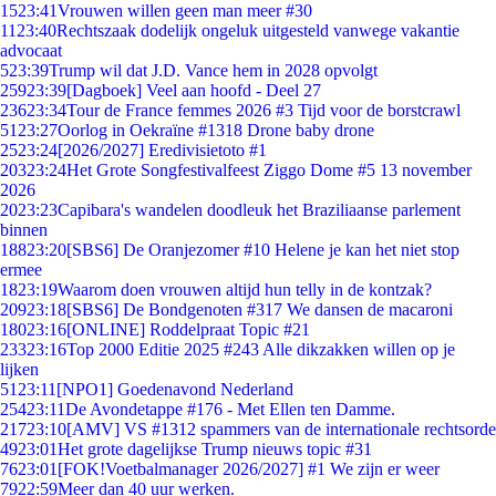
15
23:41
Vrouwen willen geen man meer #30
11
23:40
Rechtszaak dodelijk ongeluk uitgesteld vanwege vakantie
advocaat
5
23:39
Trump wil dat J.D. Vance hem in 2028 opvolgt
259
23:39
[Dagboek] Veel aan hoofd - Deel 27
236
23:34
Tour de France femmes 2026 #3 Tijd voor de borstcrawl
51
23:27
Oorlog in Oekraïne #1318 Drone baby drone
25
23:24
[2026/2027] Eredivisietoto #1
203
23:24
Het Grote Songfestivalfeest Ziggo Dome #5 13 november
2026
20
23:23
Capibara's wandelen doodleuk het Braziliaanse parlement
binnen
188
23:20
[SBS6] De Oranjezomer #10 Helene je kan het niet stop
ermee
18
23:19
Waarom doen vrouwen altijd hun telly in de kontzak?
209
23:18
[SBS6] De Bondgenoten #317 We dansen de macaroni
180
23:16
[ONLINE] Roddelpraat Topic #21
233
23:16
Top 2000 Editie 2025 #243 Alle dikzakken willen op je
lijken
51
23:11
[NPO1] Goedenavond Nederland
254
23:11
De Avondetappe #176 - Met Ellen ten Damme.
217
23:10
[AMV] VS #1312 spammers van de internationale rechtsorde
49
23:01
Het grote dagelijkse Trump nieuws topic #31
76
23:01
[FOK!Voetbalmanager 2026/2027] #1 We zijn er weer
79
22:59
Meer dan 40 uur werken.