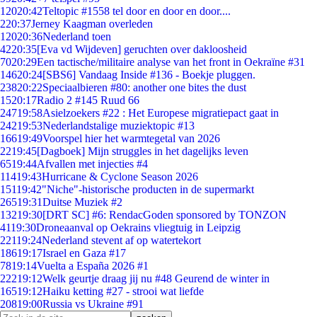
120
20:42
Teltopic #1558 tel door en door en door....
2
20:37
Jerney Kaagman overleden
120
20:36
Nederland toen
42
20:35
[Eva vd Wijdeven] geruchten over dakloosheid
70
20:29
Een tactische/militaire analyse van het front in Oekraïne #31
146
20:24
[SBS6] Vandaag Inside #136 - Boekje pluggen.
238
20:22
Speciaalbieren #80: another one bites the dust
15
20:17
Radio 2 #145 Ruud 66
247
19:58
Asielzoekers #22 : Het Europese migratiepact gaat in
242
19:53
Nederlandstalige muziektopic #13
166
19:49
Voorspel hier het warmtegetal van 2026
22
19:45
[Dagboek] Mijn struggles in het dagelijks leven
65
19:44
Afvallen met injecties #4
114
19:43
Hurricane & Cyclone Season 2026
151
19:42
"Niche"-historische producten in de supermarkt
265
19:31
Duitse Muziek #2
132
19:30
[DRT SC] #6: RendacGoden sponsored by TONZON
41
19:30
Droneaanval op Oekrains vliegtuig in Leipzig
221
19:24
Nederland stevent af op watertekort
186
19:17
Israel en Gaza #17
78
19:14
Vuelta a España 2026 #1
222
19:12
Welk geurtje draag jij nu #48 Geurend de winter in
165
19:12
Haiku ketting #27 - strooi wat liefde
208
19:00
Russia vs Ukraine #91