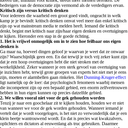
ideeën die, immuun voor kritiek, steeds meer mensen bereiken. De
bedreigers van de democratie zijn vermomd als de verdedigers ervan.
Kritisch zijn versus kritisch denken
Voor iedereen die waarheid een groot goed vindt, ongeacht in welk
kamp je je bevindt: kritisch denken omvat veel meer dan enkel kritisch
zijn op wat mainstream media te melden heeft. Iemand die kritisch
denkt, begint met kritisch naar zijn/haar eigen denken en overtuigingen
te kijken. Hieronder een stap in de goede richting.
1. Het is vrijwel onmogelijk om in te zien hoe feilbaar ons eigen
denken is
Ga maar na, hoeveel dingen geloof je waarvan je weet dat ze onwaar
zijn? Waarschijnlijk geen een. En dat terwijl je toch vrij zeker kunt zijn
dat je een hoop overtuigingen hebt die niet stroken met de
werkelijkheid. Zeker wanneer je een sterk gevoel van overtuiging van
je inzichten hebt, terwijl grote groepen van experts het niet met je eens
zijn, moeten er alarmbellen gaan rinkelen. Het
Dunning-Kruger-effect
ligt namelijk op de loer: dat psychologisch fenomeen waarbij mensen
die incompetent zijn op een bepaald gebied, een enorm zelfvertrouwen
hebben in hun eigen kunnen op precies datzelfde gebied.
2. We willen vooral niet voor de gek gehouden worden
Tenzij je naar een goochelaar zit te kijken houden, houden we er niet
van wanneer we voor de gek worden gehouden. Wanneer iemand je
vertelt dat je wordt voorgelogen, is het niet zo verwonderlijk dat je een
klein beetje wantrouwend wordt. En dat is precies wat kwakzalvers,
oplichters en dictators al eeuwenlang als truc gebruiken. Daarmee