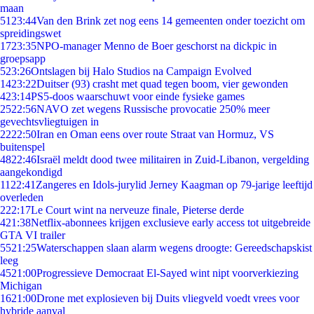
maan
51
23:44
Van den Brink zet nog eens 14 gemeenten onder toezicht om
spreidingswet
17
23:35
NPO-manager Menno de Boer geschorst na dickpic in
groepsapp
5
23:26
Ontslagen bij Halo Studios na Campaign Evolved
14
23:22
Duitser (93) crasht met quad tegen boom, vier gewonden
4
23:14
PS5-doos waarschuwt voor einde fysieke games
25
22:56
NAVO zet wegens Russische provocatie 250% meer
gevechtsvliegtuigen in
22
22:50
Iran en Oman eens over route Straat van Hormuz, VS
buitenspel
48
22:46
Israël meldt dood twee militairen in Zuid-Libanon, vergelding
aangekondigd
11
22:41
Zangeres en Idols-jurylid Jerney Kaagman op 79-jarige leeftijd
overleden
2
22:17
Le Court wint na nerveuze finale, Pieterse derde
4
21:38
Netflix-abonnees krijgen exclusieve early access tot uitgebreide
GTA VI trailer
55
21:25
Waterschappen slaan alarm wegens droogte: Gereedschapskist
leeg
45
21:00
Progressieve Democraat El-Sayed wint nipt voorverkiezing
Michigan
16
21:00
Drone met explosieven bij Duits vliegveld voedt vrees voor
hybride aanval