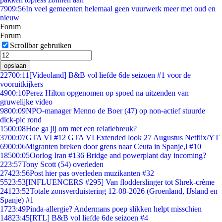
79
09:56
In veel gemeenten helemaal geen vuurwerk meer met oud en
nieuw
Forum
Forum
Scrollbar gebruiken
opslaan
227
00:11
[Videoland] B&B vol liefde 6de seizoen #1 voor de
vooruitkijkers
49
00:10
Perez Hilton opgenomen op spoed na uitzenden van
gruwelijke video
98
00:09
NPO-manager Menno de Boer (47) op non-actief stuurde
dick-pic rond
15
00:08
Hoe ga jij om met een relatiebreuk?
37
00:07
GTA VI #12 GTA VI Extended look 27 Augustus Netflix/YT
69
00:06
Migranten breken door grens naar Ceuta in Spanje,l #10
185
00:05
Oorlog Iran #136 Bridge and powerplant day incoming?
2
23:57
Tony Scott (54) overleden
274
23:56
Post hier pas overleden muzikanten #32
55
23:53
[INFLUENCERS #295] Van flodderslinger tot Shrek-crème
241
23:52
Totale zonsverduistering 12-08-2026 (Groenland, IJsland en
Spanje) #1
17
23:49
Pinda-allergie? Andermans poep slikken helpt misschien
148
23:45
[RTL] B&B vol liefde 6de seizoen #4