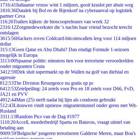
17
16:41
Italiaanse vrouw wint 1 miljoen, gooit kraslot per abuis weg
18
16:36
Datalek bij Bol en de Bijenkorf na cyberaanval op logistiek
partner Ceva
1
16:26
Trailers kijken: de bioscoopreleases van week 32
23
16:12
Zorgmedewerkster die 's nachts haar vriend bezocht terecht
ontslagen
36
15:56
Hackers roven Coldcard-bitcoinwallets leeg voor 114 miljoen
dollar
3
15:13
Geen Qatar en Abu Dhabi? Dan eindigt Formule 1-seizoen
mogelijk in Europa
31
13:00
Spaanse politie: minstens tien voor terrorisme veroordeelden
onder migranten Ceuta
34
12:59
Dirk sluit supermarkt op de Wallen na golf van diefstal en
agressie
8
12:53
The Division Resurgence nu gratis op pc
64
12:53
Zetelpeiling: 24 zetels voor Pro en 18 zetels voor D66, FvD,
JA21 en PVV
49
12:44
Man (25) sterft nadat hij lijm als condoom gebruikt
5
12:43
Litouwen vindt opnieuw migrantentunnel onder grens met Wit-
Rusland
33
11:13
Random Pics van de Dag #1977
11
10:20
Accell, moederbedrijf Sparta en Batavus, vraagt uitstel van
betaling aan
90
09:59
'Belgische' jongeren terroriseren Galderse Meren, maar Boa's
pakken topless zonnen aan