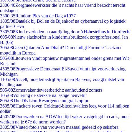
23
06:40
Zorgmedewerkster die 's nachts haar vriend bezocht terecht
ontslagen
33
00:35
Random Pics van de Dag #1977
18
05/08
Datalek bij Bol en de Bijenkorf na cyberaanval op logistiek
partner Ceva
33
05/08
Kind overleden na aanrijding door AH-bestelbus in Dordrecht
6
05/08
Nieuw slachtoffer in kindermisbruikzaak zorgprofessional Jan
B. (66)
3
05/08
Geen Qatar en Abu Dhabi? Dan eindigt Formule 1-seizoen
mogelijk in Europa
5
05/08
Litouwen vindt opnieuw migrantentunnel onder grens met Wit-
Rusland
45
05/08
Progressieve Democraat El-Sayed wint nipt voorverkiezing
Michigan
11
05/08
Accell, moederbedrijf Sparta en Batavus, vraagt uitstel van
betaling aan
5
05/08
Zomervakantieweerbericht: aanhoudend zomers
1
05/08
Vollering de sterkste na lastige heuvelrit
8
05/08
The Division Resurgence nu gratis op pc
36
05/08
Hackers roven Coldcard-bitcoinwallets leeg voor 114 miljoen
dollar
45
05/08
Doorwerken na AOW-leeftijd vaker vastgelegd in cao's, moet
werken na je 67e de norm worden?
38
05/08
Vinted-foto's van vrouwen massaal gedeeld op seksfora