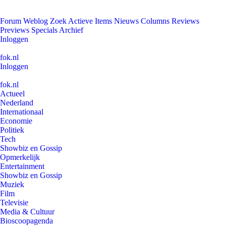
Forum
Weblog
Zoek
Actieve Items
Nieuws
Columns
Reviews
Previews
Specials
Archief
Inloggen
fok.nl
Inloggen
fok.nl
Actueel
Nederland
Internationaal
Economie
Politiek
Tech
Showbiz en Gossip
Opmerkelijk
Entertainment
Showbiz en Gossip
Muziek
Film
Televisie
Media & Cultuur
Bioscoopagenda