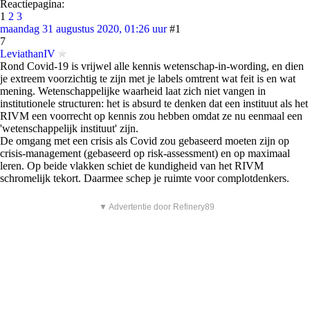
Reactiepagina:
1
2
3
maandag 31 augustus 2020, 01:26 uur
#1
7
LeviathanIV
Rond Covid-19 is vrijwel alle kennis wetenschap-in-wording, en dien
je extreem voorzichtig te zijn met je labels omtrent wat feit is en wat
mening. Wetenschappelijke waarheid laat zich niet vangen in
institutionele structuren: het is absurd te denken dat een instituut als het
RIVM een voorrecht op kennis zou hebben omdat ze nu eenmaal een
'wetenschappelijk instituut' zijn.
De omgang met een crisis als Covid zou gebaseerd moeten zijn op
crisis-management (gebaseerd op risk-assessment) en op maximaal
leren. Op beide vlakken schiet de kundigheid van het RIVM
schromelijk tekort. Daarmee schep je ruimte voor complotdenkers.
▼ Advertentie door Refinery89