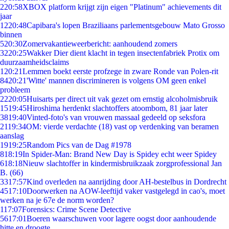
2
20:58
XBOX platform krijgt zijn eigen "Platinum" achievements dit
jaar
12
20:48
Capibara's lopen Braziliaans parlementsgebouw Mato Grosso
binnen
5
20:30
Zomervakantieweerbericht: aanhoudend zomers
32
20:25
Wakker Dier dient klacht in tegen insectenfabriek Protix om
duurzaamheidsclaims
1
20:21
Lemmen boekt eerste profzege in zware Ronde van Polen-rit
84
20:21
'Witte' mannen discrimineren is volgens OM geen enkel
probleem
22
20:05
Huisarts per direct uit vak gezet om ernstig alcoholmisbruik
15
19:45
Hiroshima herdenkt slachtoffers atoombom, 81 jaar later
38
19:40
Vinted-foto's van vrouwen massaal gedeeld op seksfora
21
19:34
OM: vierde verdachte (18) vast op verdenking van beramen
aanslag
19
19:25
Random Pics van de Dag #1978
8
18:19
In Spider-Man: Brand New Day is Spidey echt weer Spidey
6
18:18
Nieuw slachtoffer in kindermisbruikzaak zorgprofessional Jan
B. (66)
33
17:57
Kind overleden na aanrijding door AH-bestelbus in Dordrecht
45
17:10
Doorwerken na AOW-leeftijd vaker vastgelegd in cao's, moet
werken na je 67e de norm worden?
1
17:07
Forensics: Crime Scene Detective
56
17:01
Boeren waarschuwen voor lagere oogst door aanhoudende
hitte en droogte