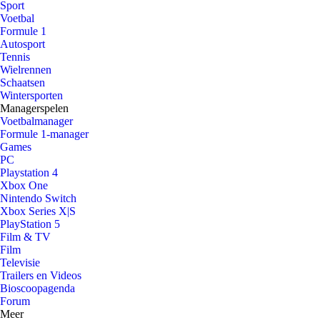
Sport
Voetbal
Formule 1
Autosport
Tennis
Wielrennen
Schaatsen
Wintersporten
Managerspelen
Voetbalmanager
Formule 1-manager
Games
PC
Playstation 4
Xbox One
Nintendo Switch
Xbox Series X|S
PlayStation 5
Film & TV
Film
Televisie
Trailers en Videos
Bioscoopagenda
Forum
Meer