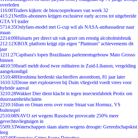
overleden
1
16:00
Trailers kijken: de bioscoopreleases van week 32
4
15:21
Netflix-abonnees krijgen exclusieve early access tot uitgebreide
GTA VI trailer
57
14:35
Onlyfans-model met G-cup wil als NASA-ambassadeur naar
maan
22
14:09
Huisarts per direct uit vak gezet om ernstig alcoholmisbruik
2
12:12
XBOX platform krijgt zijn eigen "Platinum" achievements dit
jaar
12
11:27
Capibara's lopen Braziliaans parlementsgebouw Mato Grosso
binnen
48
10:59
Israël meldt dood twee militairen in Zuid-Libanon, vergelding
aangekondigd
15
10:48
Hiroshima herdenkt slachtoffers atoombom, 81 jaar later
16
10:32
Drone met explosieven bij Duits vliegveld voedt vrees voor
hybride aanval
32
10:28
Wakker Dier dient klacht in tegen insectenfabriek Protix om
duurzaamheidsclaims
22
10:16
Iran en Oman eens over route Straat van Hormuz, VS
buitenspel
25
10:08
NAVO zet wegens Russische provocatie 250% meer
gevechtsvliegtuigen in
55
09:33
Waterschappen slaan alarm wegens droogte: Gereedschapskist
leeg
1
07:00
Forensics: Crime Scene Detective