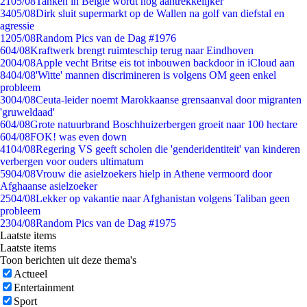
21
05/08
Tanken in België wordt nóg aantrekkelijker
34
05/08
Dirk sluit supermarkt op de Wallen na golf van diefstal en
agressie
12
05/08
Random Pics van de Dag #1976
6
04/08
Kraftwerk brengt ruimteschip terug naar Eindhoven
20
04/08
Apple vecht Britse eis tot inbouwen backdoor in iCloud aan
84
04/08
'Witte' mannen discrimineren is volgens OM geen enkel
probleem
30
04/08
Ceuta-leider noemt Marokkaanse grensaanval door migranten
'gruweldaad'
6
04/08
Grote natuurbrand Boschhuizerbergen groeit naar 100 hectare
6
04/08
FOK! was even down
41
04/08
Regering VS geeft scholen die 'genderidentiteit' van kinderen
verbergen voor ouders ultimatum
59
04/08
Vrouw die asielzoekers hielp in Athene vermoord door
Afghaanse asielzoeker
25
04/08
Lekker op vakantie naar Afghanistan volgens Taliban geen
probleem
23
04/08
Random Pics van de Dag #1975
Laatste items
Laatste items
Toon berichten uit deze thema's
Actueel
Entertainment
Sport