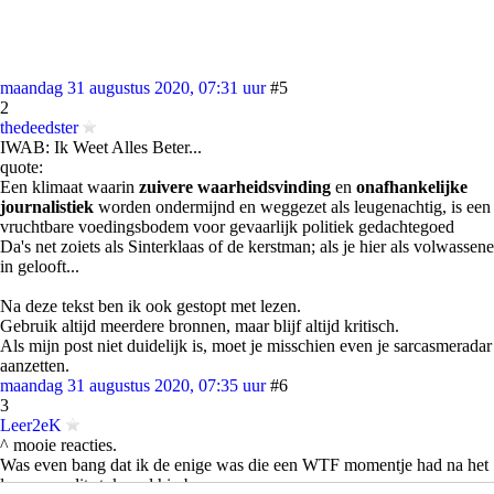
maandag 31 augustus 2020, 07:31 uur
#5
2
thedeedster
IWAB: Ik Weet Alles Beter...
quote:
Een klimaat waarin
zuivere waarheidsvinding
en
onafhankelijke
journalistiek
worden ondermijnd en weggezet als leugenachtig, is een
vruchtbare voedingsbodem voor gevaarlijk politiek gedachtegoed
Da's net zoiets als Sinterklaas of de kerstman; als je hier als volwassene
in gelooft...
Na deze tekst ben ik ook gestopt met lezen.
Gebruik altijd meerdere bronnen, maar blijf altijd kritisch.
Als mijn post niet duidelijk is, moet je misschien even je sarcasmeradar
aanzetten.
maandag 31 augustus 2020, 07:35 uur
#6
3
Leer2eK
^ mooie reacties.
Was even bang dat ik de enige was die een WTF momentje had na het
lezen van dit stuk prul hierboven.