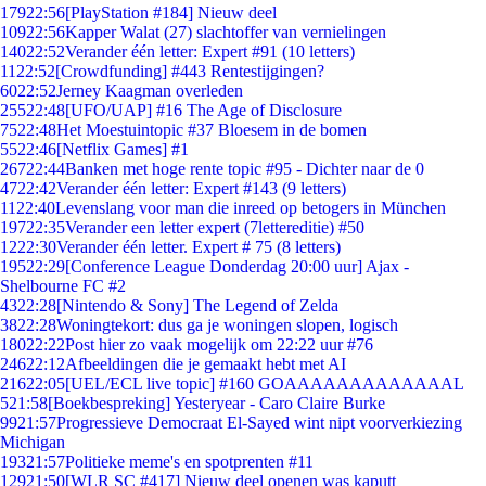
179
22:56
[PlayStation #184] Nieuw deel
109
22:56
Kapper Walat (27) slachtoffer van vernielingen
140
22:52
Verander één letter: Expert #91 (10 letters)
11
22:52
[Crowdfunding] #443 Rentestijgingen?
60
22:52
Jerney Kaagman overleden
255
22:48
[UFO/UAP] #16 The Age of Disclosure
75
22:48
Het Moestuintopic #37 Bloesem in de bomen
55
22:46
[Netflix Games] #1
267
22:44
Banken met hoge rente topic #95 - Dichter naar de 0
47
22:42
Verander één letter: Expert #143 (9 letters)
11
22:40
Levenslang voor man die inreed op betogers in München
197
22:35
Verander een letter expert (7lettereditie) #50
12
22:30
Verander één letter. Expert # 75 (8 letters)
195
22:29
[Conference League Donderdag 20:00 uur] Ajax -
Shelbourne FC #2
43
22:28
[Nintendo & Sony] The Legend of Zelda
38
22:28
Woningtekort: dus ga je woningen slopen, logisch
180
22:22
Post hier zo vaak mogelijk om 22:22 uur #76
246
22:12
Afbeeldingen die je gemaakt hebt met AI
216
22:05
[UEL/ECL live topic] #160 GOAAAAAAAAAAAAAL
5
21:58
[Boekbespreking] Yesteryear - Caro Claire Burke
99
21:57
Progressieve Democraat El-Sayed wint nipt voorverkiezing
Michigan
193
21:57
Politieke meme's en spotprenten #11
129
21:50
[WLR SC #417] Nieuw deel openen was kaputt