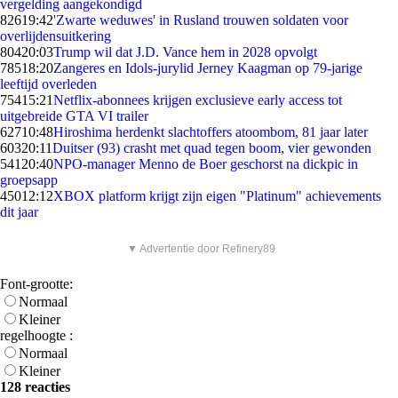
vergelding aangekondigd
826
19:42
'Zwarte weduwes' in Rusland trouwen soldaten voor
overlijdensuitkering
804
20:03
Trump wil dat J.D. Vance hem in 2028 opvolgt
785
18:20
Zangeres en Idols-jurylid Jerney Kaagman op 79-jarige
leeftijd overleden
754
15:21
Netflix-abonnees krijgen exclusieve early access tot
uitgebreide GTA VI trailer
627
10:48
Hiroshima herdenkt slachtoffers atoombom, 81 jaar later
603
20:11
Duitser (93) crasht met quad tegen boom, vier gewonden
541
20:40
NPO-manager Menno de Boer geschorst na dickpic in
groepsapp
450
12:12
XBOX platform krijgt zijn eigen "Platinum" achievements
dit jaar
▼ Advertentie door Refinery89
Font-grootte:
Normaal
Kleiner
regelhoogte :
Normaal
Kleiner
128 reacties