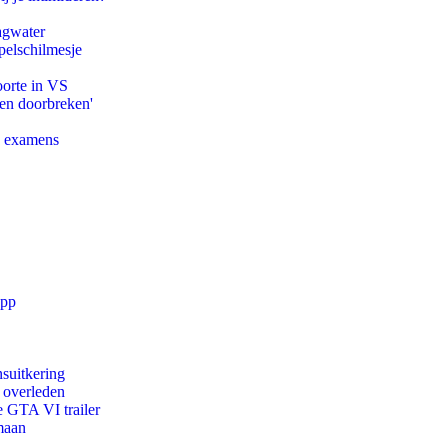
agwater
pelschilmesje
oorte in VS
pen doorbreken'
e examens
app
suitkering
d overleden
e GTA VI trailer
maan