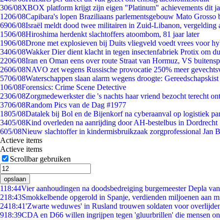
3
06/08
XBOX platform krijgt zijn eigen "Platinum" achievements dit ja
12
06/08
Capibara's lopen Braziliaans parlementsgebouw Mato Grosso 
69
06/08
Israël meldt dood twee militairen in Zuid-Libanon, vergeldin
15
06/08
Hiroshima herdenkt slachtoffers atoombom, 81 jaar later
19
06/08
Drone met explosieven bij Duits vliegveld voedt vrees voor hy
34
06/08
Wakker Dier dient klacht in tegen insectenfabriek Protix om 
22
06/08
Iran en Oman eens over route Straat van Hormuz, VS buitensp
26
06/08
NAVO zet wegens Russische provocatie 250% meer gevechtsvl
57
06/08
Waterschappen slaan alarm wegens droogte: Gereedschapskist
1
06/08
Forensics: Crime Scene Detective
23
06/08
Zorgmedewerkster die 's nachts haar vriend bezocht terecht on
37
06/08
Random Pics van de Dag #1977
18
05/08
Datalek bij Bol en de Bijenkorf na cyberaanval op logistiek pa
34
05/08
Kind overleden na aanrijding door AH-bestelbus in Dordrecht
6
05/08
Nieuw slachtoffer in kindermisbruikzaak zorgprofessional Jan B
Actieve items
Actieve items
Scrollbar gebruiken
opslaan
1
18:44
Vier aanhoudingen na doodsbedreiging burgemeester Depla va
2
18:43
Smokkelbende opgerold in Spanje, verdienden miljoenen aan m
24
18:41
'Zwarte weduwes' in Rusland trouwen soldaten voor overlijden
9
18:39
CDA en D66 willen ingrijpen tegen 'gluurbrillen' die mensen o