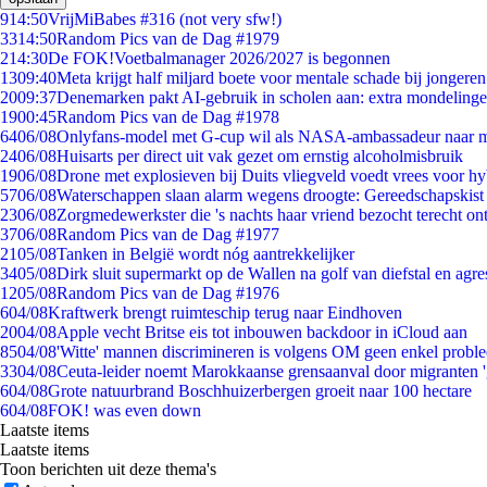
9
14:50
VrijMiBabes #316 (not very sfw!)
33
14:50
Random Pics van de Dag #1979
2
14:30
De FOK!Voetbalmanager 2026/2027 is begonnen
13
09:40
Meta krijgt half miljard boete voor mentale schade bij jongeren
20
09:37
Denemarken pakt AI-gebruik in scholen aan: extra mondeling
19
00:45
Random Pics van de Dag #1978
64
06/08
Onlyfans-model met G-cup wil als NASA-ambassadeur naar 
24
06/08
Huisarts per direct uit vak gezet om ernstig alcoholmisbruik
19
06/08
Drone met explosieven bij Duits vliegveld voedt vrees voor hy
57
06/08
Waterschappen slaan alarm wegens droogte: Gereedschapskist
23
06/08
Zorgmedewerkster die 's nachts haar vriend bezocht terecht on
37
06/08
Random Pics van de Dag #1977
21
05/08
Tanken in België wordt nóg aantrekkelijker
34
05/08
Dirk sluit supermarkt op de Wallen na golf van diefstal en agre
12
05/08
Random Pics van de Dag #1976
6
04/08
Kraftwerk brengt ruimteschip terug naar Eindhoven
20
04/08
Apple vecht Britse eis tot inbouwen backdoor in iCloud aan
85
04/08
'Witte' mannen discrimineren is volgens OM geen enkel probl
33
04/08
Ceuta-leider noemt Marokkaanse grensaanval door migranten 
6
04/08
Grote natuurbrand Boschhuizerbergen groeit naar 100 hectare
6
04/08
FOK! was even down
Laatste items
Laatste items
Toon berichten uit deze thema's