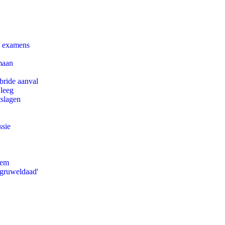
e examens
maan
bride aanval
 leeg
tslagen
ssie
eem
'gruweldaad'