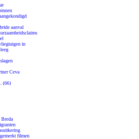
ar
binnen
g aangekondigd
bride aanval
duurzaamheidsclaims
el
iegtuigen in
 leeg
tslagen
rtner Ceva
. (66)
n Breda
igranten
suitkering
ngemerkt filmen