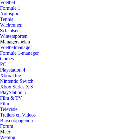
Voetbal
Formule 1
Autosport
Tennis
Wielrennen
Schaatsen
Wintersporten
Managerspelen
Voetbalmanager
Formule 1-manager
Games
PC
Playstation 4
Xbox One
Nintendo Switch
Xbox Series X|S
PlayStation 5
Film & TV
Film
Televisie
Trailers en Videos
Bioscoopagenda
Forum
Meer
Weblog