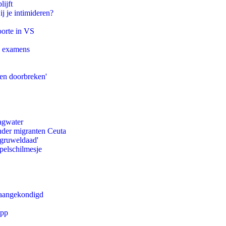
ijft
ij je intimideren?
oorte in VS
e examens
pen doorbreken'
agwater
onder migranten Ceuta
'gruweldaad'
pelschilmesje
g aangekondigd
app