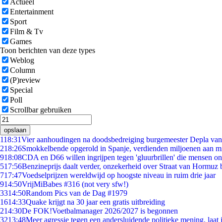
Actueel
Entertainment
Sport
Film & Tv
Games
Toon berichten van deze types
Weblog
Column
(P)review
Special
Poll
Scrollbar gebruiken
opslaan
1
18:31
Vier aanhoudingen na doodsbedreiging burgemeester Depla va
2
18:26
Smokkelbende opgerold in Spanje, verdienden miljoenen aan m
9
18:08
CDA en D66 willen ingrijpen tegen 'gluurbrillen' die mensen o
5
17:56
Benzineprijs daalt verder, onzekerheid over Straat van Hormuz bl
7
17:47
Voedselprijzen wereldwijd op hoogste niveau in ruim drie jaar
9
14:50
VrijMiBabes #316 (not very sfw!)
33
14:50
Random Pics van de Dag #1979
16
14:33
Quake krijgt na 30 jaar een gratis uitbreiding
2
14:30
De FOK!Voetbalmanager 2026/2027 is begonnen
32
13:48
Meer agressie tegen een andersluidende politieke mening, laat j