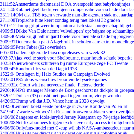
31
11:52
Amsterdams dierenasiel DOA overspoeld met babykonijntjes
24
11:46
Kabinet geeft bedrijven geen compensatie voor schade door la
23
11:14
OM eist TBS tegen verwarde man die agenten stak met aardap
27
11:08
Tropische hitte keert zondag terug met lokaal 32 graden
30
10:12
Trump grijpt weer in op automatisch staatsburgerschap bij geb
49
09:51
Dikke Van Dale neemt 'vulvalippen' op: 'stigma op schaamlip
13
09:40
Meta krijgt half miljard boete voor mentale schade bij jongeren
20
09:37
Denemarken pakt AI-gebruik in scholen aan: extra mondeling
23
09:05
Peter Faber (82) overleden
6
05:00
Trailers kijken: de bioscoopreleases van week 32
0
03:37
Ajax veel te sterk voor Shelbourne, maar houdt schade beperkt
1
02:34
Nieuwkomers schitteren bij ruime Europese zege FC Twente
19
00:45
Random Pics van de Dag #1978
15
22:04
Ontslagen bij Halo Studios na Campaign Evolved
19
22:01
PS5-doos waarschuwt voor einde fysieke games
2
21:03
Le Court wint na nerveuze finale, Pieterse derde
29
20:40
NPO-manager Menno de Boer geschorst na dickpic in groeps
33
20:11
Duitser (93) crasht met quad tegen boom, vier gewonden
44
20:03
Trump wil dat J.D. Vance hem in 2028 opvolgt
1
19:50
Lemmen boekt eerste profzege in zware Ronde van Polen-rit
24
19:42
'Zwarte weduwes' in Rusland trouwen soldaten voor overlijden
14
06/08
Zangeres en Idols-jurylid Jerney Kaagman op 79-jarige leeftij
10
06/08
Netflix-abonnees krijgen exclusieve early access tot uitgebreid
64
06/08
Onlyfans-model met G-cup wil als NASA-ambassadeur naar 
24
06/08
Huisarts per direct uit vak gezet om ernstig alcoholmisbruik