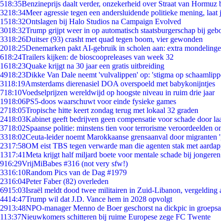
5
18:35
Benzineprijs daalt verder, onzekerheid over Straat van Hormuz bl
32
18:34
Meer agressie tegen een andersluidende politieke mening, laat j
15
18:32
Ontslagen bij Halo Studios na Campaign Evolved
30
18:32
Trump grijpt weer in op automatisch staatsburgerschap bij geb
33
18:26
Duitser (93) crasht met quad tegen boom, vier gewonden
20
18:25
Denemarken pakt AI-gebruik in scholen aan: extra mondeling
6
18:24
Trailers kijken: de bioscoopreleases van week 32
16
18:23
Quake krijgt na 30 jaar een gratis uitbreiding
49
18:23
Dikke Van Dale neemt 'vulvalippen' op: 'stigma op schaamlip
31
18:19
Amsterdams dierenasiel DOA overspoeld met babykonijntjes
7
18:10
Voedselprijzen wereldwijd op hoogste niveau in ruim drie jaar
19
18:06
PS5-doos waarschuwt voor einde fysieke games
27
18:05
Tropische hitte keert zondag terug met lokaal 32 graden
24
18:03
Kabinet geeft bedrijven geen compensatie voor schade door la
37
18:02
Spaanse politie: minstens tien voor terrorisme veroordeelden 
33
18:02
Ceuta-leider noemt Marokkaanse grensaanval door migranten 
23
17:58
OM eist TBS tegen verwarde man die agenten stak met aardap
13
17:41
Meta krijgt half miljard boete voor mentale schade bij jongeren
9
16:29
VrijMiBabes #316 (not very sfw!)
33
16:10
Random Pics van de Dag #1979
23
16:04
Peter Faber (82) overleden
69
15:03
Israël meldt dood twee militairen in Zuid-Libanon, vergeldin
44
14:47
Trump wil dat J.D. Vance hem in 2028 opvolgt
29
13:48
NPO-manager Menno de Boer geschorst na dickpic in groeps
1
13:37
Nieuwkomers schitteren bij ruime Europese zege FC Twente