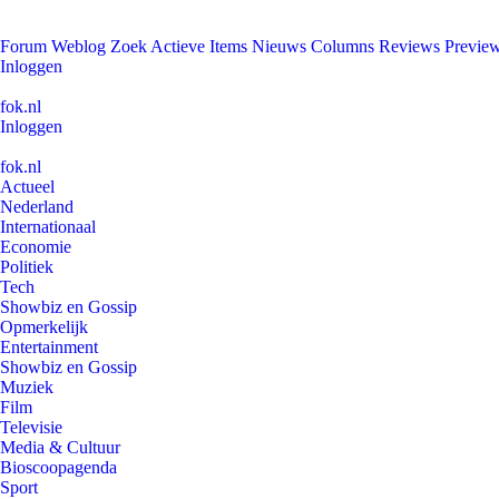
Forum
Weblog
Zoek
Actieve Items
Nieuws
Columns
Reviews
Previe
Inloggen
fok.nl
Inloggen
fok.nl
Actueel
Nederland
Internationaal
Economie
Politiek
Tech
Showbiz en Gossip
Opmerkelijk
Entertainment
Showbiz en Gossip
Muziek
Film
Televisie
Media & Cultuur
Bioscoopagenda
Sport