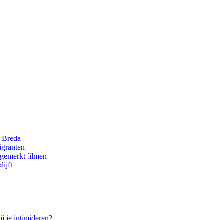
n Breda
igranten
ngemerkt filmen
ijft
ij je intimideren?