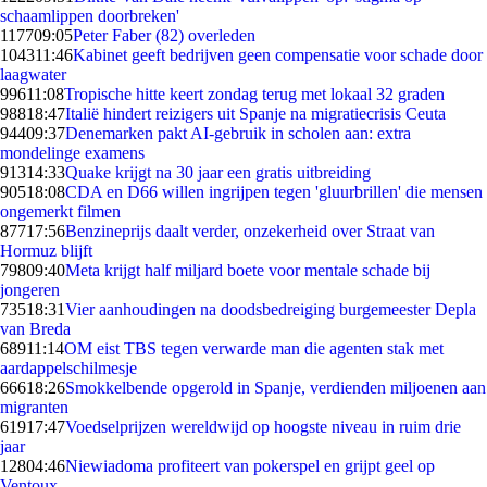
schaamlippen doorbreken'
1177
09:05
Peter Faber (82) overleden
1043
11:46
Kabinet geeft bedrijven geen compensatie voor schade door
laagwater
996
11:08
Tropische hitte keert zondag terug met lokaal 32 graden
988
18:47
Italië hindert reizigers uit Spanje na migratiecrisis Ceuta
944
09:37
Denemarken pakt AI-gebruik in scholen aan: extra
mondelinge examens
913
14:33
Quake krijgt na 30 jaar een gratis uitbreiding
905
18:08
CDA en D66 willen ingrijpen tegen 'gluurbrillen' die mensen
ongemerkt filmen
877
17:56
Benzineprijs daalt verder, onzekerheid over Straat van
Hormuz blijft
798
09:40
Meta krijgt half miljard boete voor mentale schade bij
jongeren
735
18:31
Vier aanhoudingen na doodsbedreiging burgemeester Depla
van Breda
689
11:14
OM eist TBS tegen verwarde man die agenten stak met
aardappelschilmesje
666
18:26
Smokkelbende opgerold in Spanje, verdienden miljoenen aan
migranten
619
17:47
Voedselprijzen wereldwijd op hoogste niveau in ruim drie
jaar
128
04:46
Niewiadoma profiteert van pokerspel en grijpt geel op
Ventoux