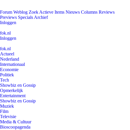
Forum
Weblog
Zoek
Actieve Items
Nieuws
Columns
Reviews
Previews
Specials
Archief
Inloggen
fok.nl
Inloggen
fok.nl
Actueel
Nederland
Internationaal
Economie
Politiek
Tech
Showbiz en Gossip
Opmerkelijk
Entertainment
Showbiz en Gossip
Muziek
Film
Televisie
Media & Cultuur
Bioscoopagenda