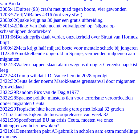
van Breda
38
05:41
Duitser (93) crasht met quad tegen boom, vier gewonden
12
03:57
VrijMiBabes #316 (not very sfw!)
23
03:02
Quake krijgt na 30 jaar een gratis uitbreiding
55
01:42
Dikke Van Dale neemt 'vulvalippen' op: 'stigma op
schaamlippen doorbreken'
11
01:06
Benzineprijs daalt verder, onzekerheid over Straat van Hormuz
blijft
14
00:42
Meta krijgt half miljard boete voor mentale schade bij jongeren
11
23:30
Smokkelbende opgerold in Spanje, verdienden miljoenen aan
migranten
59
22:53
Waterschappen slaan alarm wegens droogte: Gereedschapskist
leeg
47
22:43
Trump wil dat J.D. Vance hem in 2028 opvolgt
34
22:32
Ceuta-leider noemt Marokkaanse grensaanval door migranten
'gruweldaad'
38
22:29
Random Pics van de Dag #1977
38
22:28
Spaanse politie: minstens tien voor terrorisme veroordeelden
onder migranten Ceuta
30
22:20
Tropische hitte keert zondag terug met lokaal 32 graden
7
21:52
Trailers kijken: de bioscoopreleases van week 32
46
21:30
Spoedberaad EU na crisis Ceuta, moeten we onze
buitengrenzen beter bewaken?
24
21:01
Denemarken pakt AI-gebruik in scholen aan: extra mondelinge
examens