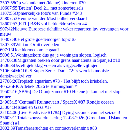
25
07:58
Op vakantie met (kleine) kinderen #30
106
07:55
[Breien] Deel 21, met zomerbreisels
11
07:55
Opmerkelijke foto's van Funda #243
258
07:53
Hennie van der Most failliet verklaard
186
07:53
[RTL] B&B vol liefde 6de seizoen #4
9
07:42
Nieuwe Europese richtlijn: vaker repareren ipv vervangen voor
nieuw
103
07:40
Het grote goedemorgen topic #3
18
07:39
William Orbit overleden
6
07:13
Hoe hiermee om te gaan?
50
06:51
Woningtekort: dus ga je woningen slopen, logisch
147
06:38
Migranten breken door grens naar Ceuta in Spanje,l #10
46
06:34
Jezelf gelukkig voelen als vrijgezelle vijftiger
71
06:34
MODUS Super Series Darts #2: 's werelds mooiste
dartskweekvijver
277
06:26
Tropisch aquarium #73 - Het blijft toch kriebelen.
4
05:26
EK Atletiek 2026 te Birmingham #1
195
05:16
[SBS6] De Oranjezomer #10 Helene je kan het niet stop
ermee
249
05:15
[Centraal] Ruimtevaart / SpaceX #87 Rondje oceaan
233
04:34
Israel en Gaza #17
221
04:06
[Live Eredivisie #1784] Dying seconds van het seizoen!
256
03:11
Totale zonsverduistering 12-08-2026 (Groenland, IJsland en
Spanje) #1
30
02:39
Transfergeruchten en contractverlenging #83