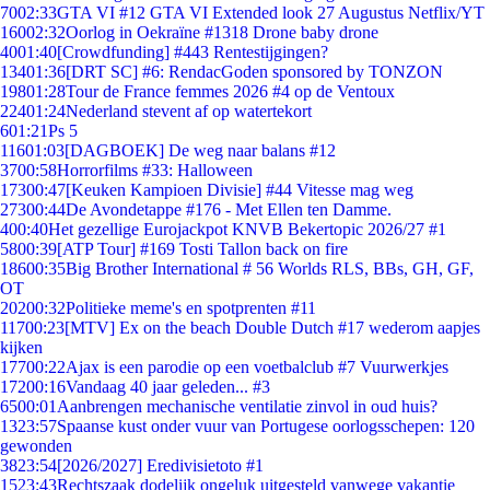
70
02:33
GTA VI #12 GTA VI Extended look 27 Augustus Netflix/YT
160
02:32
Oorlog in Oekraïne #1318 Drone baby drone
40
01:40
[Crowdfunding] #443 Rentestijgingen?
134
01:36
[DRT SC] #6: RendacGoden sponsored by TONZON
198
01:28
Tour de France femmes 2026 #4 op de Ventoux
224
01:24
Nederland stevent af op watertekort
6
01:21
Ps 5
116
01:03
[DAGBOEK] De weg naar balans #12
37
00:58
Horrorfilms #33: Halloween
173
00:47
[Keuken Kampioen Divisie] #44 Vitesse mag weg
273
00:44
De Avondetappe #176 - Met Ellen ten Damme.
4
00:40
Het gezellige Eurojackpot KNVB Bekertopic 2026/27 #1
58
00:39
[ATP Tour] #169 Tosti Tallon back on fire
186
00:35
Big Brother International # 56 Worlds RLS, BBs, GH, GF,
OT
202
00:32
Politieke meme's en spotprenten #11
117
00:23
[MTV] Ex on the beach Double Dutch #17 wederom aapjes
kijken
177
00:22
Ajax is een parodie op een voetbalclub #7 Vuurwerkjes
172
00:16
Vandaag 40 jaar geleden... #3
65
00:01
Aanbrengen mechanische ventilatie zinvol in oud huis?
13
23:57
Spaanse kust onder vuur van Portugese oorlogsschepen: 120
gewonden
38
23:54
[2026/2027] Eredivisietoto #1
15
23:43
Rechtszaak dodelijk ongeluk uitgesteld vanwege vakantie