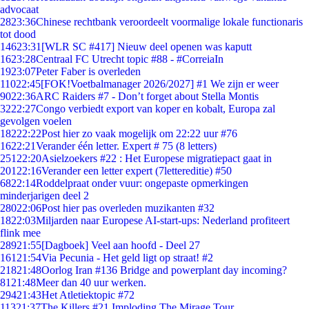
advocaat
28
23:36
Chinese rechtbank veroordeelt voormalige lokale functionaris
tot dood
146
23:31
[WLR SC #417] Nieuw deel openen was kaputt
16
23:28
Centraal FC Utrecht topic #88 - #CorreiaIn
19
23:07
Peter Faber is overleden
110
22:45
[FOK!Voetbalmanager 2026/2027] #1 We zijn er weer
90
22:36
ARC Raiders #7 - Don’t forget about Stella Montis
32
22:27
Congo verbiedt export van koper en kobalt, Europa zal
gevolgen voelen
182
22:22
Post hier zo vaak mogelijk om 22:22 uur #76
16
22:21
Verander één letter. Expert # 75 (8 letters)
251
22:20
Asielzoekers #22 : Het Europese migratiepact gaat in
201
22:16
Verander een letter expert (7lettereditie) #50
68
22:14
Roddelpraat onder vuur: ongepaste opmerkingen
minderjarigen deel 2
280
22:06
Post hier pas overleden muzikanten #32
18
22:03
Miljarden naar Europese AI-start-ups: Nederland profiteert
flink mee
289
21:55
[Dagboek] Veel aan hoofd - Deel 27
161
21:54
Via Pecunia - Het geld ligt op straat! #2
218
21:48
Oorlog Iran #136 Bridge and powerplant day incoming?
81
21:48
Meer dan 40 uur werken.
294
21:43
Het Atletiektopic #72
113
21:37
The Killers #21 Imploding The Mirage Tour