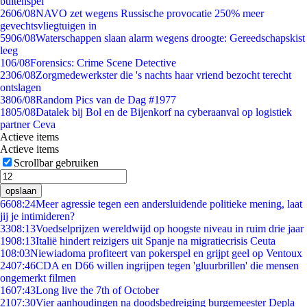
buitenspel
26
06/08
NAVO zet wegens Russische provocatie 250% meer
gevechtsvliegtuigen in
59
06/08
Waterschappen slaan alarm wegens droogte: Gereedschapskist
leeg
1
06/08
Forensics: Crime Scene Detective
23
06/08
Zorgmedewerkster die 's nachts haar vriend bezocht terecht
ontslagen
38
06/08
Random Pics van de Dag #1977
18
05/08
Datalek bij Bol en de Bijenkorf na cyberaanval op logistiek
partner Ceva
Actieve items
Actieve items
Scrollbar gebruiken
opslaan
66
08:24
Meer agressie tegen een andersluidende politieke mening, laat
jij je intimideren?
33
08:13
Voedselprijzen wereldwijd op hoogste niveau in ruim drie jaar
19
08:13
Italië hindert reizigers uit Spanje na migratiecrisis Ceuta
1
08:03
Niewiadoma profiteert van pokerspel en grijpt geel op Ventoux
24
07:46
CDA en D66 willen ingrijpen tegen 'gluurbrillen' die mensen
ongemerkt filmen
16
07:43
Long live the 7th of October
21
07:30
Vier aanhoudingen na doodsbedreiging burgemeester Depla