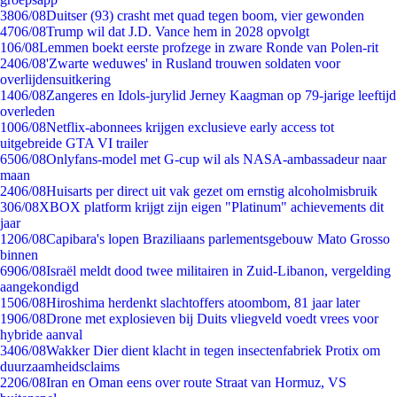
38
06/08
Duitser (93) crasht met quad tegen boom, vier gewonden
47
06/08
Trump wil dat J.D. Vance hem in 2028 opvolgt
1
06/08
Lemmen boekt eerste profzege in zware Ronde van Polen-rit
24
06/08
'Zwarte weduwes' in Rusland trouwen soldaten voor
overlijdensuitkering
14
06/08
Zangeres en Idols-jurylid Jerney Kaagman op 79-jarige leeftijd
overleden
10
06/08
Netflix-abonnees krijgen exclusieve early access tot
uitgebreide GTA VI trailer
65
06/08
Onlyfans-model met G-cup wil als NASA-ambassadeur naar
maan
24
06/08
Huisarts per direct uit vak gezet om ernstig alcoholmisbruik
3
06/08
XBOX platform krijgt zijn eigen "Platinum" achievements dit
jaar
12
06/08
Capibara's lopen Braziliaans parlementsgebouw Mato Grosso
binnen
69
06/08
Israël meldt dood twee militairen in Zuid-Libanon, vergelding
aangekondigd
15
06/08
Hiroshima herdenkt slachtoffers atoombom, 81 jaar later
19
06/08
Drone met explosieven bij Duits vliegveld voedt vrees voor
hybride aanval
34
06/08
Wakker Dier dient klacht in tegen insectenfabriek Protix om
duurzaamheidsclaims
22
06/08
Iran en Oman eens over route Straat van Hormuz, VS