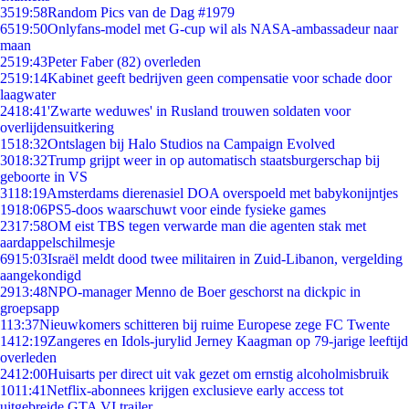
35
19:58
Random Pics van de Dag #1979
65
19:50
Onlyfans-model met G-cup wil als NASA-ambassadeur naar
maan
25
19:43
Peter Faber (82) overleden
25
19:14
Kabinet geeft bedrijven geen compensatie voor schade door
laagwater
24
18:41
'Zwarte weduwes' in Rusland trouwen soldaten voor
overlijdensuitkering
15
18:32
Ontslagen bij Halo Studios na Campaign Evolved
30
18:32
Trump grijpt weer in op automatisch staatsburgerschap bij
geboorte in VS
31
18:19
Amsterdams dierenasiel DOA overspoeld met babykonijntjes
19
18:06
PS5-doos waarschuwt voor einde fysieke games
23
17:58
OM eist TBS tegen verwarde man die agenten stak met
aardappelschilmesje
69
15:03
Israël meldt dood twee militairen in Zuid-Libanon, vergelding
aangekondigd
29
13:48
NPO-manager Menno de Boer geschorst na dickpic in
groepsapp
1
13:37
Nieuwkomers schitteren bij ruime Europese zege FC Twente
14
12:19
Zangeres en Idols-jurylid Jerney Kaagman op 79-jarige leeftijd
overleden
24
12:00
Huisarts per direct uit vak gezet om ernstig alcoholmisbruik
10
11:41
Netflix-abonnees krijgen exclusieve early access tot
uitgebreide GTA VI trailer