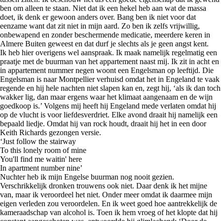
ben om alleen te staan. Niet dat ik een hekel heb aan wat de massa
doet, ik denk er gewoon anders over. Bang ben ik niet voor dat
eenzame want dat zit niet in mijn aard. Zo ben ik zelfs vrijwillig,
onbewapend en zonder beschermende medicatie, meerdere keren in
Almere Buiten geweest en dat durf je slechts als je geen angst kent.
Ik heb hier overigens wel aanspraak. Ik maak namelijk regelmatig een
praatje met de buurman van het appartement naast mij. Ik zit in acht en
in appartement nummer negen woont een Engelsman op leeftijd. Die
Engelsman is naar Montpellier verhuisd omdat het in Engeland te vaak
regende en hij hele nachten niet slapen kan en, zegt hij, ‘als ik dan toch
wakker lig, dan maar ergens waar het klimaat aangenaam en de wijn
goedkoop is.’ Volgens mij heeft hij Engeland mede verlaten omdat hij
op de vlucht is voor liefdesverdriet. Elke avond draait hij namelijk een
bepaald liedje. Omdat hij van rock houdt, draait hij het in een door
Keith Richards gezongen versie.
‘Just follow the stairway
To this lonely room of mine
You'll find me waitin' here
In apartment number nine’
Nuchter heb ik mijn Engelse buurman nog nooit gezien.
Verschrikkelijk dronken trouwens ook niet. Daar denk ik het mijne
van, maar ik veroordeel het niet. Onder meer omdat ik daarmee mijn
eigen verleden zou veroordelen. En ik weet goed hoe aantrekkelijk de
kameraadschap van alcohol is. Toen ik hem vroeg of het klopte dat hij