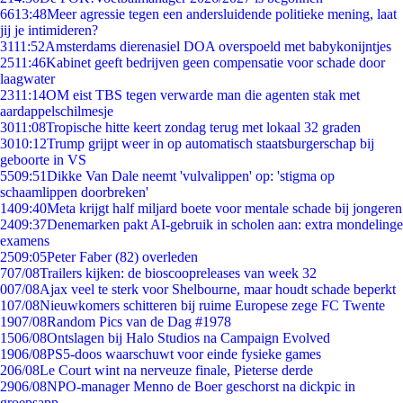
66
13:48
Meer agressie tegen een andersluidende politieke mening, laat
jij je intimideren?
31
11:52
Amsterdams dierenasiel DOA overspoeld met babykonijntjes
25
11:46
Kabinet geeft bedrijven geen compensatie voor schade door
laagwater
23
11:14
OM eist TBS tegen verwarde man die agenten stak met
aardappelschilmesje
30
11:08
Tropische hitte keert zondag terug met lokaal 32 graden
30
10:12
Trump grijpt weer in op automatisch staatsburgerschap bij
geboorte in VS
55
09:51
Dikke Van Dale neemt 'vulvalippen' op: 'stigma op
schaamlippen doorbreken'
14
09:40
Meta krijgt half miljard boete voor mentale schade bij jongeren
24
09:37
Denemarken pakt AI-gebruik in scholen aan: extra mondelinge
examens
25
09:05
Peter Faber (82) overleden
7
07/08
Trailers kijken: de bioscoopreleases van week 32
0
07/08
Ajax veel te sterk voor Shelbourne, maar houdt schade beperkt
1
07/08
Nieuwkomers schitteren bij ruime Europese zege FC Twente
19
07/08
Random Pics van de Dag #1978
15
06/08
Ontslagen bij Halo Studios na Campaign Evolved
19
06/08
PS5-doos waarschuwt voor einde fysieke games
2
06/08
Le Court wint na nerveuze finale, Pieterse derde
29
06/08
NPO-manager Menno de Boer geschorst na dickpic in
groepsapp