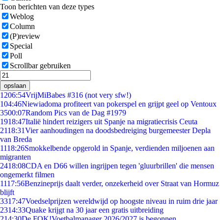
Toon berichten van deze types
Weblog
Column
(P)review
Special
Poll
Scrollbar gebruiken
opslaan
12
06:54
VrijMiBabes #316 (not very sfw!)
1
04:46
Niewiadoma profiteert van pokerspel en grijpt geel op Ventoux
35
00:07
Random Pics van de Dag #1979
19
18:47
Italië hindert reizigers uit Spanje na migratiecrisis Ceuta
21
18:31
Vier aanhoudingen na doodsbedreiging burgemeester Depla
van Breda
11
18:26
Smokkelbende opgerold in Spanje, verdienden miljoenen aan
migranten
24
18:08
CDA en D66 willen ingrijpen tegen 'gluurbrillen' die mensen
ongemerkt filmen
11
17:56
Benzineprijs daalt verder, onzekerheid over Straat van Hormuz
blijft
33
17:47
Voedselprijzen wereldwijd op hoogste niveau in ruim drie jaar
23
14:33
Quake krijgt na 30 jaar een gratis uitbreiding
2
14:30
De FOK!Voetbalmanager 2026/2027 is begonnen