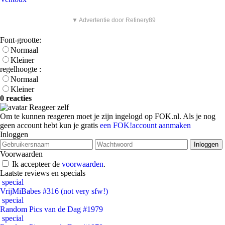
▼ Advertentie door Refinery89
Font-grootte:
Normaal
Kleiner
regelhoogte :
Normaal
Kleiner
0 reacties
Reageer zelf
Om te kunnen reageren moet je zijn ingelogd op FOK.nl. Als je nog
geen account hebt kun je gratis
een FOK!account aanmaken
Inloggen
Voorwaarden
Ik accepteer de
voorwaarden
.
Laatste reviews en specials
special
VrijMiBabes #316 (not very sfw!)
special
Random Pics van de Dag #1979
special