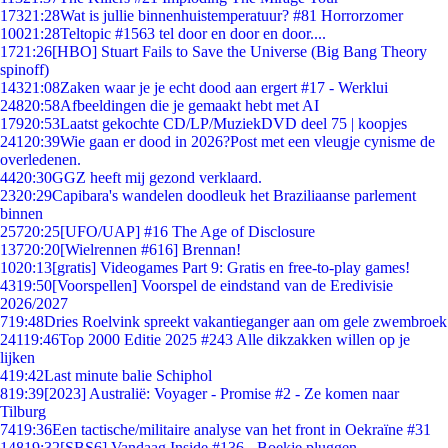
173
21:28
Wat is jullie binnenhuistemperatuur? #81 Horrorzomer
100
21:28
Teltopic #1563 tel door en door en door....
17
21:26
[HBO] Stuart Fails to Save the Universe (Big Bang Theory
spinoff)
143
21:08
Zaken waar je je echt dood aan ergert #17 - Werklui
248
20:58
Afbeeldingen die je gemaakt hebt met AI
179
20:53
Laatst gekochte CD/LP/MuziekDVD deel 75 | koopjes
241
20:39
Wie gaan er dood in 2026?Post met een vleugje cynisme de
overledenen.
44
20:30
GGZ heeft mij gezond verklaard.
23
20:29
Capibara's wandelen doodleuk het Braziliaanse parlement
binnen
257
20:25
[UFO/UAP] #16 The Age of Disclosure
137
20:20
[Wielrennen #616] Brennan!
10
20:13
[gratis] Videogames Part 9: Gratis en free-to-play games!
43
19:50
[Voorspellen] Voorspel de eindstand van de Eredivisie
2026/2027
7
19:48
Dries Roelvink spreekt vakantieganger aan om gele zwembroek
241
19:46
Top 2000 Editie 2025 #243 Alle dikzakken willen op je
lijken
4
19:42
Last minute balie Schiphol
8
19:39
[2023] Australië: Voyager - Promise #2 - Ze komen naar
Tilburg
74
19:36
Een tactische/militaire analyse van het front in Oekraïne #31
148
19:32
[SBS6] Vandaag Inside #136 - Boekje pluggen.