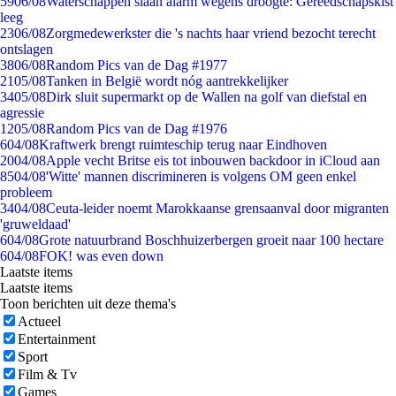
59
06/08
Waterschappen slaan alarm wegens droogte: Gereedschapskist
leeg
23
06/08
Zorgmedewerkster die 's nachts haar vriend bezocht terecht
ontslagen
38
06/08
Random Pics van de Dag #1977
21
05/08
Tanken in België wordt nóg aantrekkelijker
34
05/08
Dirk sluit supermarkt op de Wallen na golf van diefstal en
agressie
12
05/08
Random Pics van de Dag #1976
6
04/08
Kraftwerk brengt ruimteschip terug naar Eindhoven
20
04/08
Apple vecht Britse eis tot inbouwen backdoor in iCloud aan
85
04/08
'Witte' mannen discrimineren is volgens OM geen enkel
probleem
34
04/08
Ceuta-leider noemt Marokkaanse grensaanval door migranten
'gruweldaad'
6
04/08
Grote natuurbrand Boschhuizerbergen groeit naar 100 hectare
6
04/08
FOK! was even down
Laatste items
Laatste items
Toon berichten uit deze thema's
Actueel
Entertainment
Sport
Film & Tv
Games