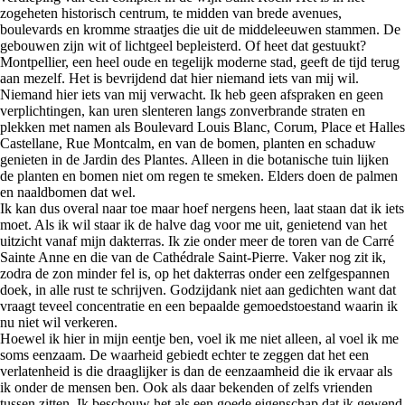
zogeheten historisch centrum, te midden van brede avenues,
boulevards en kromme straatjes die uit de middeleeuwen stammen. De
gebouwen zijn wit of lichtgeel bepleisterd. Of heet dat gestuukt?
Montpellier, een heel oude en tegelijk moderne stad, geeft de tijd terug
aan mezelf. Het is bevrijdend dat hier niemand iets van mij wil.
Niemand hier iets van mij verwacht. Ik heb geen afspraken en geen
verplichtingen, kan uren slenteren langs zonverbrande straten en
plekken met namen als Boulevard Louis Blanc, Corum, Place et Halles
Castellane, Rue Montcalm, en van de bomen, planten en schaduw
genieten in de Jardin des Plantes. Alleen in die botanische tuin lijken
de planten en bomen niet om regen te smeken. Elders doen de palmen
en naaldbomen dat wel.
Ik kan dus overal naar toe maar hoef nergens heen, laat staan dat ik iets
moet. Als ik wil staar ik de halve dag voor me uit, genietend van het
uitzicht vanaf mijn dakterras. Ik zie onder meer de toren van de Carré
Sainte Anne en die van de Cathédrale Saint-Pierre. Vaker nog zit ik,
zodra de zon minder fel is, op het dakterras onder een zelfgespannen
doek, in alle rust te schrijven. Godzijdank niet aan gedichten want dat
vraagt teveel concentratie en een bepaalde gemoedstoestand waarin ik
nu niet wil verkeren.
Hoewel ik hier in mijn eentje ben, voel ik me niet alleen, al voel ik me
soms eenzaam. De waarheid gebiedt echter te zeggen dat het een
verlatenheid is die draaglijker is dan de eenzaamheid die ik ervaar als
ik onder de mensen ben. Ook als daar bekenden of zelfs vrienden
tussen zitten. Ik beschouw het als een goede eigenschap dat ik gewend