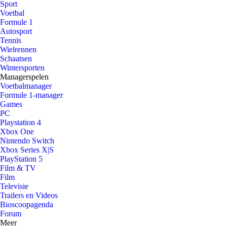
Sport
Voetbal
Formule 1
Autosport
Tennis
Wielrennen
Schaatsen
Wintersporten
Managerspelen
Voetbalmanager
Formule 1-manager
Games
PC
Playstation 4
Xbox One
Nintendo Switch
Xbox Series X|S
PlayStation 5
Film & TV
Film
Televisie
Trailers en Videos
Bioscoopagenda
Forum
Meer