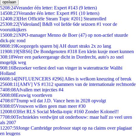
opslaan
52
08:24
Verander één letter: Expert #143 (9 letters)
145
08:23
Verander één letter: Expert #91 (10 letters)
124
08:23
[Het Officiële Steam Topic #201] Steamrolled
253
08:22
[Videoland] B&B vol liefde 6de seizoen #1 voor de
vooruitkijkers
150
08:21
NPO-manager Menno de Boer (47) op non-actief stuurde
dick-pic rond
98
08:19
Koopzegels sparen bij AH duurt straks 2x zo lang
119
08:19
[SBS6] De Bondgenoten #318 Een klein kusje moet kunnen
3
08:18
Weer een parkeergarage dicht in Dordrecht, auto's zo snel
mogelijk weg
9
08:16
Bezoeker verliest deel van vinger in waterattractie Walibi
Holland
66
08:14
[INFLUENCERS #296] Alles is welkom kneuzing of breuk
256
08:11
[AMV] VS #1312 spammers van de internationale rechtsorde
74
08:08
Afvallen met injecties #4
50
08:08
Eeuwig voortleven
47
08:07
Trump wil dat J.D. Vance hem in 2028 opvolgt
93
08:05
Vrouwen willen geen man meer #30
120
08:03
Het RLS Social Media-topic #160 Zonder Kolonel!!
77
08:00
Techniekles verdwijnt uit onderbouw: maar half zo veel uren
als 2007
122
07:59
Jonge Cambridge professor stapt op na claims over plagiaat
en leugens