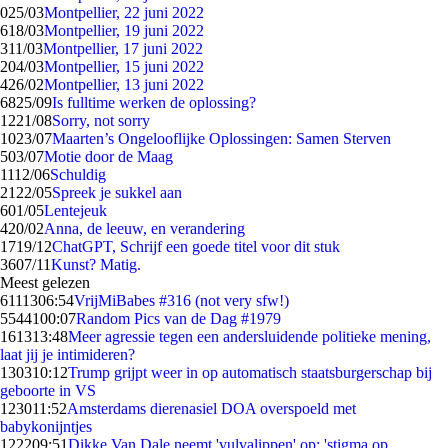
0
25/03
Montpellier, 22 juni 2022
6
18/03
Montpellier, 19 juni 2022
3
11/03
Montpellier, 17 juni 2022
2
04/03
Montpellier, 15 juni 2022
4
26/02
Montpellier, 13 juni 2022
68
25/09
Is fulltime werken de oplossing?
12
21/08
Sorry, not sorry
10
23/07
Maarten’s Ongelooflijke Oplossingen: Samen Sterven
5
03/07
Motie door de Maag
11
12/06
Schuldig
21
22/05
Spreek je sukkel aan
6
01/05
Lentejeuk
4
20/02
Anna, de leeuw, en verandering
17
19/12
ChatGPT, Schrijf een goede titel voor dit stuk
36
07/11
Kunst? Matig.
Meest gelezen
61113
06:54
VrijMiBabes #316 (not very sfw!)
55441
00:07
Random Pics van de Dag #1979
1613
13:48
Meer agressie tegen een andersluidende politieke mening,
laat jij je intimideren?
1303
10:12
Trump grijpt weer in op automatisch staatsburgerschap bij
geboorte in VS
1230
11:52
Amsterdams dierenasiel DOA overspoeld met
babykonijntjes
1222
09:51
Dikke Van Dale neemt 'vulvalippen' op: 'stigma op