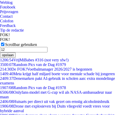
Weblog
Fotoboek
Prijsvragen
Contact
Colofon
Feedback
Tip de redactie
FOK!
FOK!
Scrollbar gebruiken
opslaan
12
06:54
VrijMiBabes #316 (not very sfw!)
35
00:07
Random Pics van de Dag #1979
2
14:30
De FOK!Voetbalmanager 2026/2027 is begonnen
14
09:40
Meta krijgt half miljard boete voor mentale schade bij jongeren
24
09:37
Denemarken pakt AI-gebruik in scholen aan: extra mondelinge
examens
19
07/08
Random Pics van de Dag #1978
65
06/08
Onlyfans-model met G-cup wil als NASA-ambassadeur naar
maan
24
06/08
Huisarts per direct uit vak gezet om ernstig alcoholmisbruik
19
06/08
Drone met explosieven bij Duits vliegveld voedt vrees voor
hybride aanval