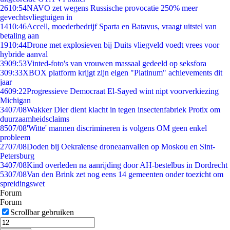
26
10:54
NAVO zet wegens Russische provocatie 250% meer
gevechtsvliegtuigen in
14
10:46
Accell, moederbedrijf Sparta en Batavus, vraagt uitstel van
betaling aan
19
10:44
Drone met explosieven bij Duits vliegveld voedt vrees voor
hybride aanval
39
09:53
Vinted-foto's van vrouwen massaal gedeeld op seksfora
3
09:33
XBOX platform krijgt zijn eigen "Platinum" achievements dit
jaar
46
09:22
Progressieve Democraat El-Sayed wint nipt voorverkiezing
Michigan
34
07/08
Wakker Dier dient klacht in tegen insectenfabriek Protix om
duurzaamheidsclaims
85
07/08
'Witte' mannen discrimineren is volgens OM geen enkel
probleem
27
07/08
Doden bij Oekraïense droneaanvallen op Moskou en Sint-
Petersburg
34
07/08
Kind overleden na aanrijding door AH-bestelbus in Dordrecht
53
07/08
Van den Brink zet nog eens 14 gemeenten onder toezicht om
spreidingswet
Forum
Forum
Scrollbar gebruiken