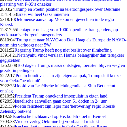
plaatsing van F-35’s onzeker
28
03:24
Trump en Poetin positief na telefoongesprek over Oekraïne
154
14:53
Israël wil heel Gaza innemen
53
18:10
Oekraïense aanval op Moskou en gevechten in de regio
Koersk
128
17:55
Pentagon: ontslag voor 1000 'openlijke' transgenders, op
zoek naar 'verborgen' transgenders
88
10:04
‘Trump niet naar NAVO-top Den Haag als Europa de NAVO-
norm niet verhoogt naar 5%’
20
11:52
Regering Trump heeft nog niet beslist over filmheffing
139
14:21
Netanyahu vindt verslaan Hamas belangrijker dan terugkeer
gegijzelden
126
23:08
100 dagen Trump: massa-ontslagen, toeristen blijven weg en
gezakt in peilingen
52
22:17
'Poetin houdt vast aan zijn eigen aanpak, Trump sluit keuze
voor Oekraïne niet uit'
79
22:33
Hoofd van Israëlische inlichtingendienst Shin Bet neemt
ontslag
83
10:52
President Trump ongekend impopulair in eigen land
87
20:58
Israëlische aanvallen gaan door, 51 doden in 24 uur
25
21:39
Poetin feliciteert zijn leger met 'herovering' regio Koersk,
Zelensky ontkent
8
19:58
Israëlische luchtaanval op Hezbollah-doel in Beiroet
77
03:38
Vredesoverleg Oekraïne bij voorbaat al mislukt
48
13:36
Rusland legt wapens neer in Oekraïne tijdens Pasen