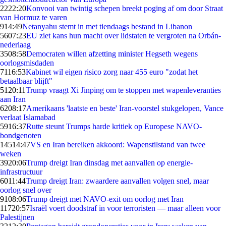
22
22:20
Konvooi van twintig schepen breekt poging af om door Straat
van Hormuz te varen
9
14:49
Netanyahu stemt in met tiendaags bestand in Libanon
56
07:23
EU ziet kans hun macht over lidstaten te vergroten na Orbán-
nederlaag
35
08:58
Democraten willen afzetting minister Hegseth wegens
oorlogsmisdaden
71
16:53
Kabinet wil eigen risico zorg naar 455 euro "zodat het
betaalbaar blijft"
51
20:11
Trump vraagt Xi Jinping om te stoppen met wapenleveranties
aan Iran
62
08:17
Amerikaans 'laatste en beste' Iran-voorstel stukgelopen, Vance
verlaat Islamabad
59
16:37
Rutte steunt Trumps harde kritiek op Europese NAVO-
bondgenoten
145
14:47
VS en Iran bereiken akkoord: Wapenstilstand van twee
weken
39
20:06
Trump dreigt Iran dinsdag met aanvallen op energie-
infrastructuur
60
11:44
Trump dreigt Iran: zwaardere aanvallen volgen snel, maar
oorlog snel over
91
08:06
Trump dreigt met NAVO-exit om oorlog met Iran
117
20:57
Israël voert doodstraf in voor terroristen — maar alleen voor
Palestijnen