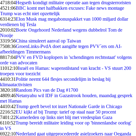
47
18:04
Hegseth kondigt militaire operatie aan tegen drugsterroristen
45
21:06
BBC komt met halfbakken excuses: Fake news montage
Trump was echt niet opzettelijk
63
14:23
Elon Musk mag megabonuspakket van 1000 miljard dollar
verdienen bij Tesla
20
10:02
Boete Ongehoord Nederland wegens dubbelrol Tom de
Nooije
33
19:56
China simuleert aanval op Taiwan
75
08:36
GroenLinks-PvdA doet aangifte tegen PVV´ers om AI-
afbeeldingen Timmermans
88
17:04
PVV en FVD koplopers in 'schendingen rechtsstaat' volgens
orde van advocaten
110
12:10
Israël en Hamas: wapenstilstand van kracht - VS stuurt 200
troepen voor toezicht
44
10:31
Politie neemt 644 flesjes secondelijm in beslag bij
klimaatactivisten
38
20:18
Random Pics van de Dag #1700
48
09:46
Netanyahu wil IDF in Gazastrook houden, maandag gesprek
met Hamas
44
10:42
Trump geeft bevel tot inzet Nationale Garde in Chicago
22
16:52
EU kijkt af bij Trump: tarief op staal naar 50 procent
74
01:22
Kamerleden op links niet blij met vredesplan Gaza
61
10:52
Trump bereidt militaire leiding voor op 'binnenlandse oorlog'
in VS
69
22:10
Nederland gaat uitgeprocedeerde asielzoekers naar Oeganda