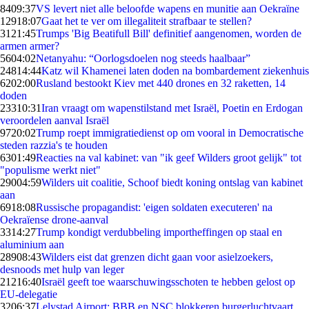
84
09:37
VS levert niet alle beloofde wapens en munitie aan Oekraïne
129
18:07
Gaat het te ver om illegaliteit strafbaar te stellen?
31
21:45
Trumps 'Big Beatifull Bill' definitief aangenomen, worden de
armen armer?
56
04:02
Netanyahu: “Oorlogsdoelen nog steeds haalbaar”
248
14:44
Katz wil Khamenei laten doden na bombardement ziekenhuis
62
02:00
Rusland bestookt Kiev met 440 drones en 32 raketten, 14
doden
233
10:31
Iran vraagt om wapenstilstand met Israël, Poetin en Erdogan
veroordelen aanval Israël
97
20:02
Trump roept immigratiedienst op om vooral in Democratische
steden razzia's te houden
63
01:49
Reacties na val kabinet: van "ik geef Wilders groot gelijk" tot
"populisme werkt niet"
290
04:59
Wilders uit coalitie, Schoof biedt koning ontslag van kabinet
aan
69
18:08
Russische propagandist: 'eigen soldaten executeren' na
Oekraïense drone-aanval
33
14:27
Trump kondigt verdubbeling importheffingen op staal en
aluminium aan
289
08:43
Wilders eist dat grenzen dicht gaan voor asielzoekers,
desnoods met hulp van leger
212
16:40
Israël geeft toe waarschuwingsschoten te hebben gelost op
EU-delegatie
32
06:37
Lelystad Airport: BBB en NSC blokkeren burgerluchtvaart,