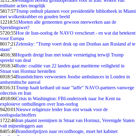
32
12:30
Pentagon bereidt grondoperaties voor in Iran: weken van
militaire acties mogelijk
58
17:57
Trump onthult plannen voor presidentiële bibliotheek in Miami
met wolkenkrabber en gouden beeld
122
18:51
Moeten alle gemeenten gewoon meewerken aan de
Spreidingswet?
57
20:55
Hoe de Iran-oorlog de NAVO verscheurt - en wat dat betekent
voor Europa
80
17:21
Zelensky: "Trump voert druk op om Donbas aan Rusland af te
staan"
40
16:38
Hegseth dreigt Iran met totale vernietiging terwijl Trump
spreekt van deal
59
18:34
Rutte: coalitie van 22 landen gaat maritieme veiligheid in
Straat van Hormuz herstellen
69
18:54
Brandstichters verwoesten Joodse ambulances in Londen in
antisemitische aanval
83
16:31
Trump haalt keihard uit naar "laffe" NAVO-partners vanwege
oliecrisis en Iran
49
18:06
Crisis in Washington: FBI-onderzoek naar Joe Kent na
explosieve onthullingen over Iran-oorlog
94
20:01
Nieuwe religieuze leider Iran eist wraak voor de
oorlogsslachtoffers
17
22:46
Iran plaatst zeemijnen in Straat van Hormuz, Verenigde Staten
valt mijnenleggers aan
84
05:46
Brandstofprijzen naar recordhoogte, moet het kabinet