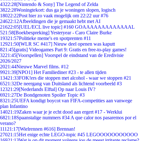
43
22:28
[Nintendo & Sony] The Legend of Zelda
38
22:28
Woningtekort: dus ga je woningen slopen, logisch
180
22:22
Post hier zo vaak mogelijk om 22:22 uur #76
246
22:12
Afbeeldingen die je gemaakt hebt met AI
216
22:05
[UEL/ECL live topic] #160 GOAAAAAAAAAAAAAL
5
21:58
[Boekbespreking] Yesteryear - Caro Claire Burke
193
21:57
Politieke meme's en spotprenten #11
129
21:50
[WLR SC #417] Nieuw deel openen was kaputt
8
21:45
[gratis] Videogames Part 9: Gratis en free-to-play games!
32
21:45
[Voorspellen] Voorspel de eindstand van de Eredivisie
2026/2027
20
21:44
Nieuwe Marvel films. #12
99
21:39
[NPO1] Het Familiediner #23 - te allen tijden
134
21:33
FOK!ers die stoppen met alcohol - waar we stoppen #21
65
21:32
De neergang van Duitsland als lichtend voorbeeld #3
123
21:29
[Nederlands Elftal] Op naar Louis IV?
69
21:27
De Bondgenoten Spoiler Topic #3
83
21:25
UEFA kondigt boycot van FIFA-competities aan vanwege
plan Infantino
140
21:19
Zaken waar je je echt dood aan ergert #17 - Werklui
68
21:18
Spaanstalige nummers #34 A que calor nos pasaremos por el
verano?
111
21:17
[Wielrennen #616] Brennan!
270
21:15
Het enige echte LEGO-topic #45 LEGOOOOOOOOOOO
169
21:13
Wat is op dit moment volgens jou de meest irritante reclame?