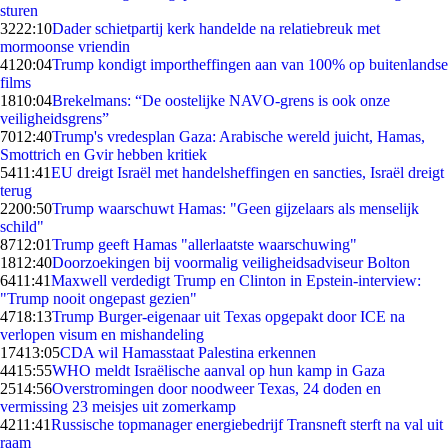
sturen
32
22:10
Dader schietpartij kerk handelde na relatiebreuk met
mormoonse vriendin
41
20:04
Trump kondigt importheffingen aan van 100% op buitenlandse
films
18
10:04
Brekelmans: “De oostelijke NAVO-grens is ook onze
veiligheidsgrens”
70
12:40
Trump's vredesplan Gaza: Arabische wereld juicht, Hamas,
Smottrich en Gvir hebben kritiek
54
11:41
EU dreigt Israël met handelsheffingen en sancties, Israël dreigt
terug
22
00:50
Trump waarschuwt Hamas: "Geen gijzelaars als menselijk
schild"
87
12:01
Trump geeft Hamas "allerlaatste waarschuwing"
18
12:40
Doorzoekingen bij voormalig veiligheidsadviseur Bolton
64
11:41
Maxwell verdedigt Trump en Clinton in Epstein-interview:
"Trump nooit ongepast gezien"
47
18:13
Trump Burger-eigenaar uit Texas opgepakt door ICE na
verlopen visum en mishandeling
174
13:05
CDA wil Hamasstaat Palestina erkennen
44
15:55
WHO meldt Israëlische aanval op hun kamp in Gaza
25
14:56
Overstromingen door noodweer Texas, 24 doden en
vermissing 23 meisjes uit zomerkamp
42
11:41
Russische topmanager energiebedrijf Transneft sterft na val uit
raam