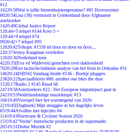
#12
162
20:58
Wat is jullie binnenhuistemperatuur? #81 Horrorzomer
60
20:54
Lisa (38) vermoord in Griekenland door Afghaanse
asielzoeker
14
20:49
Global Justice Report
1
20:44
+5 telspel #144 Keer 5 =
1
20:44
+9 telspel #74
99
20:42
+7 telspel #95
120
20:42
Teltopic #1558 tel door en door en door....
2
20:37
Jerney Kaagman overleden
120
20:36
Nederland toen
42
20:35
[Eva vd Wijdeven] geruchten over dakloosheid
70
20:29
Een tactische/militaire analyse van het front in Oekraïne #31
146
20:24
[SBS6] Vandaag Inside #136 - Boekje pluggen.
238
20:22
Speciaalbieren #80: another one bites the dust
15
20:17
Radio 2 #145 Ruud 66
247
19:58
Asielzoekers #22 : Het Europese migratiepact gaat in
242
19:53
Nederlandstalige muziektopic #13
166
19:49
Voorspel hier het warmtegetal van 2026
22
19:45
[Dagboek] Mijn struggles in het dagelijks leven
65
19:44
Afvallen met injecties #4
114
19:43
Hurricane & Cyclone Season 2026
151
19:42
"Niche"-historische producten in de supermarkt
265
19:31
Duitse Muziek #2
132
19:30
[DRT SC] #6: RendacGoden sponsored by TONZON