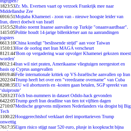
ingrijpen?
18
23:53
Zr. Ms. Evertsen vaart op verzoek Frankrijk mee naar
Middellandse Zee
69
16:51
Mojtaba Khamenei - zoon van - nieuwe hoogste leider van
Iran, direct doelwit van Israël
15
15:52
Rubio noemt Iraanse aanvallen op Turkije "onaanvaardbaar".
14
15:05
Politie houdt 14-jarige billenkletser aan na aanrandingen
jogsters
66
13:10
China kondigt "beslissende strijd" aan voor Taiwan
15
10:13
Hoe de oorlog met Iran MAGA verscheurt
81
21:44
'Bom op vergadering waar opvolger Khamenei gekozen moest
worden'
80
12:14
Iran wil niet praten, Amerikaanse vliegtuigen neergestort en
basis op Cyprus aangevallen
69
19:46
Felle internationale kritiek op VS-Israëlische aanvallen op Iran
20
22:04
Trump heeft het over een "vreedzame overname" van Cuba
82
08:35
EU wil abortusreis en -kosten gaan betalen, SGP spreekt van
‘sluiproute’
52
03:23
Tóch bsn-nummers in dataset Odido-hack gevonden
64
22:05
Trump geeft Iran deadline van tien tot vijftien dagen
27
10:07
Medische gegevens miljoenen Nederlanders via drogist bij Big
Tech
11
00:22
Hooggerechtshof verklaart deel importtarieven Trump
onwettig
76
17:35
Eigen risico stijgt naar 520 euro, plusje in koopkracht bijna