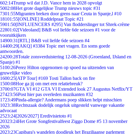
6
02:14
Trump wil dat J.D. Vance hem in 2028 opvolgt
50
02:08
Het grote dagelijkse Trump nieuws topic #31
73
01:55
Migranten breken door grens naar Ceuta in Spanje,l #10
181
01:55
[ONLINE] Roddelpraat Topic #21
59
01:50
[INFLUENCERS #295] Van flodderslinger tot Shrek-crème
228
01:02
[Videoland] B&B vol liefde 6de seizoen #1 voor de
vooruitkijkers
149
00:31
[RTL] B&B vol liefde 6de seizoen #4
144
00:29
[AKQ] #3384 Topic met vragen. En soms goede
antwoorden.
242
00:28
Totale zonsverduistering 12-08-2026 (Groenland, IJsland en
Spanje) #1
51
00:26
Perez Hilton opgenomen op spoed na uitzenden van
gruwelijke video
16
00:25
[ATP Tour] #169 Tosti Tallon back on fire
15
00:08
Hoe ga jij om met een relatiebreuk?
37
00:07
GTA VI #12 GTA VI Extended look 27 Augustus Netflix/YT
274
23:56
Post hier pas overleden muzikanten #32
17
23:49
Pinda-allergie? Andermans poep slikken helpt misschien
10
23:38
Rechtszaak dodelijk ongeluk uitgesteld vanwege vakantie
advocaat
25
23:24
[2026/2027] Eredivisietoto #1
203
23:24
Het Grote Songfestivalfeest Ziggo Dome #5 13 november
2026
20
23:23
Capibara's wandelen doodleuk het Braziliaanse parlement