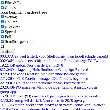
Film & Tv
Games
Toon berichten van deze types
Weblog
Column
(P)review
Special
Poll
Scrollbar gebruiken
opslaan
0
03:37
Ajax veel te sterk voor Shelbourne, maar houdt schade beperkt
0
02:34
Nieuwkomers schitteren bij ruime Europese zege FC Twente
19
22:45
Random Pics van de Dag #1978
8
22:04
Ontslagen bij Halo Studios na Campaign Evolved
8
22:01
PS5-doos waarschuwt voor einde fysieke games
2
21:30
De FOK!Voetbalmanager 2026/2027 is begonnen
2
21:03
Le Court wint na nerveuze finale, Pieterse derde
20
20:40
NPO-manager Menno de Boer geschorst na dickpic in
groepsapp
15
20:11
Duitser (93) crasht met quad tegen boom, vier gewonden
32
20:03
Trump wil dat J.D. Vance hem in 2028 opvolgt
1
19:50
Lemmen boekt eerste profzege in zware Ronde van Polen-rit
13
19:42
'Zwarte weduwes' in Rusland trouwen soldaten voor