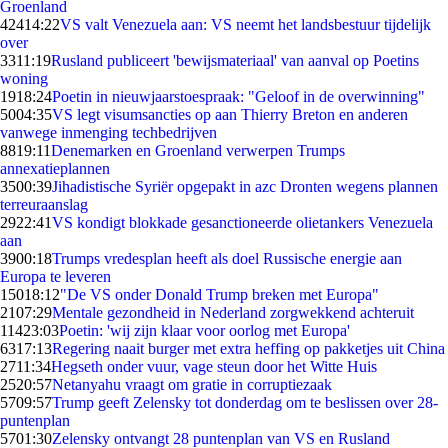
Groenland
424
14:22
VS valt Venezuela aan: VS neemt het landsbestuur tijdelijk
over
33
11:19
Rusland publiceert 'bewijsmateriaal' van aanval op Poetins
woning
19
18:24
Poetin in nieuwjaarstoespraak: "Geloof in de overwinning"
50
04:35
VS legt visumsancties op aan Thierry Breton en anderen
vanwege inmenging techbedrijven
88
19:11
Denemarken en Groenland verwerpen Trumps
annexatieplannen
35
00:39
Jihadistische Syriër opgepakt in azc Dronten wegens plannen
terreuraanslag
29
22:41
VS kondigt blokkade gesanctioneerde olietankers Venezuela
aan
39
00:18
Trumps vredesplan heeft als doel Russische energie aan
Europa te leveren
150
18:12
"De VS onder Donald Trump breken met Europa"
21
07:29
Mentale gezondheid in Nederland zorgwekkend achteruit
114
23:03
Poetin: 'wij zijn klaar voor oorlog met Europa'
63
17:13
Regering naait burger met extra heffing op pakketjes uit China
27
11:34
Hegseth onder vuur, vage steun door het Witte Huis
25
20:57
Netanyahu vraagt om gratie in corruptiezaak
57
09:57
Trump geeft Zelensky tot donderdag om te beslissen over 28-
puntenplan
57
01:30
Zelensky ontvangt 28 puntenplan van VS en Rusland