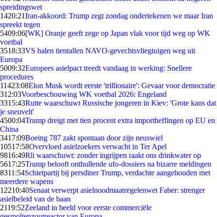
spreidingswet
14
20:21
Iran-akkoord: Trump zegt zondag ondertekenen we maar Iran
spreekt tegen
54
09:06
[WK] Oranje geeft zege op Japan vlak voor tijd weg op WK
voetbal
35
18:33
VS halen tientallen NAVO-gevechtsvliegtuigen weg uit
Europa
50
09:32
Europees asielpact treedt vandaag in werking: Snellere
procedures
114
23:08
Elon Musk wordt eerste 'trillionaire': Gevaar voor democratie
3
12:03
Voorbeschouwing WK voetbal 2026: Engeland
33
15:43
Rutte waarschuwt Russische jongeren in Kiev: 'Grote kans dat
je sneuvelt'
45
00:04
Trump dreigt met tien procent extra importheffingen op EU en
China
34
17:09
Boeing 787 zakt spontaan door zijn neuswiel
105
17:58
Overvloed asielzoekers verwacht in Ter Apel
98
16:49
Rli waarschuwt: zonder ingrijpen raakt ons drinkwater op
56
17:25
Trump belooft onthullende ufo-dossiers na bizarre meldingen
83
11:54
Schietpartij bij persdiner Trump, verdachte aangehouden met
meerdere wapens
122
10:40
Senaat verwerpt asielnoodmaatregelenwet Faber: strenger
asielbeleid van de baan
21
19:52
Zeeland in beeld voor eerste commerciële
gesmoltenzoutreactor van Europa