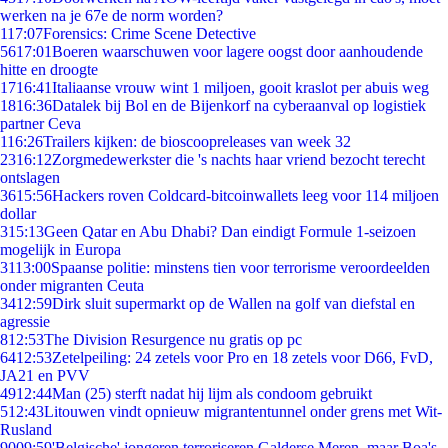
werken na je 67e de norm worden?
1
17:07
Forensics: Crime Scene Detective
56
17:01
Boeren waarschuwen voor lagere oogst door aanhoudende
hitte en droogte
17
16:41
Italiaanse vrouw wint 1 miljoen, gooit kraslot per abuis weg
18
16:36
Datalek bij Bol en de Bijenkorf na cyberaanval op logistiek
partner Ceva
1
16:26
Trailers kijken: de bioscoopreleases van week 32
23
16:12
Zorgmedewerkster die 's nachts haar vriend bezocht terecht
ontslagen
36
15:56
Hackers roven Coldcard-bitcoinwallets leeg voor 114 miljoen
dollar
3
15:13
Geen Qatar en Abu Dhabi? Dan eindigt Formule 1-seizoen
mogelijk in Europa
31
13:00
Spaanse politie: minstens tien voor terrorisme veroordeelden
onder migranten Ceuta
34
12:59
Dirk sluit supermarkt op de Wallen na golf van diefstal en
agressie
8
12:53
The Division Resurgence nu gratis op pc
64
12:53
Zetelpeiling: 24 zetels voor Pro en 18 zetels voor D66, FvD,
JA21 en PVV
49
12:44
Man (25) sterft nadat hij lijm als condoom gebruikt
5
12:43
Litouwen vindt opnieuw migrantentunnel onder grens met Wit-
Rusland
90
09:59
'Belgische' jongeren terroriseren Galderse Meren, maar Boa's