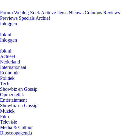
Forum
Weblog
Zoek
Actieve Items
Nieuws
Columns
Reviews
Previews
Specials
Archief
Inloggen
fok.nl
Inloggen
fok.nl
Actueel
Nederland
Internationaal
Economie
Politiek
Tech
Showbiz en Gossip
Opmerkelijk
Entertainment
Showbiz en Gossip
Muziek
Film
Televisie
Media & Cultuur
Bioscoopagenda