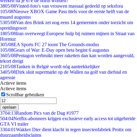
werken na je 67e de norm worden?
38
05/08
Vinted-foto's van vrouwen massaal gedeeld op seksfora
1
05/08
Nieuwe XBOX Game Pass titels voor de eerste helft van de
maand augustus
53
05/08
Van den Brink zet nog eens 14 gemeenten onder toezicht om
spreidingswet
18
05/08
Iran overweegt Europese hulp bij ruimen mijnen in Straat van
Hormuz
3
05/08
EA Sports FC 27 toont The Grounds-modus
1
05/08
Gears of War: E-Day open beta begint 6 augustus
36
05/08
Pentagon verbruikt meer raketten dan kan worden aangevuld,
tekort dreigt
21
05/08
Tanken in België wordt nóg aantrekkelijker
34
05/08
Dirk sluit supermarkt op de Wallen na golf van diefstal en
agressie
Actieve items
Actieve items
Scrollbar gebruiken
opslaan
37
04:13
Random Pics van de Dag #1977
5
04:04
Netflix-abonnees krijgen exclusieve early access tot uitgebreide
GTA VI trailer
33
04:01
Wakker Dier dient klacht in tegen insectenfabriek Protix om
duurzaamheidsclaims