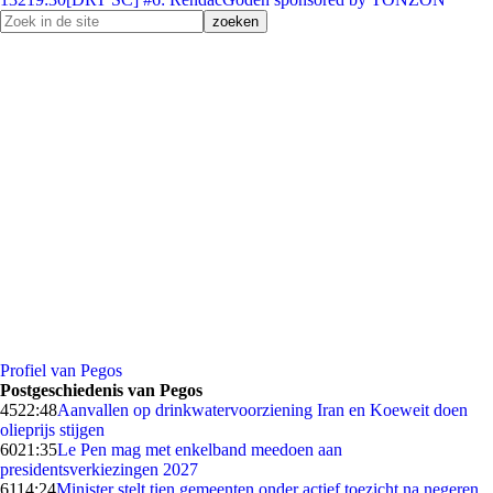
Profiel van Pegos
Postgeschiedenis van Pegos
45
22:48
Aanvallen op drinkwatervoorziening Iran en Koeweit doen
olieprijs stijgen
60
21:35
Le Pen mag met enkelband meedoen aan
presidentsverkiezingen 2027
61
14:24
Minister stelt tien gemeenten onder actief toezicht na negeren