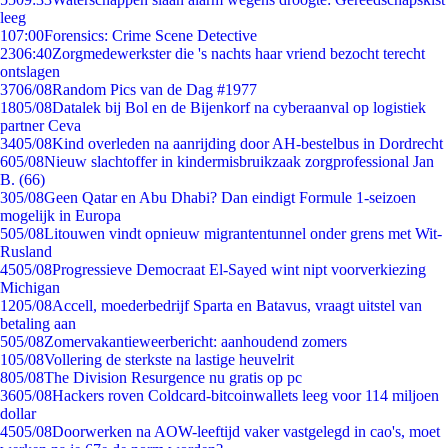
leeg
1
07:00
Forensics: Crime Scene Detective
23
06:40
Zorgmedewerkster die 's nachts haar vriend bezocht terecht
ontslagen
37
06/08
Random Pics van de Dag #1977
18
05/08
Datalek bij Bol en de Bijenkorf na cyberaanval op logistiek
partner Ceva
34
05/08
Kind overleden na aanrijding door AH-bestelbus in Dordrecht
6
05/08
Nieuw slachtoffer in kindermisbruikzaak zorgprofessional Jan
B. (66)
3
05/08
Geen Qatar en Abu Dhabi? Dan eindigt Formule 1-seizoen
mogelijk in Europa
5
05/08
Litouwen vindt opnieuw migrantentunnel onder grens met Wit-
Rusland
45
05/08
Progressieve Democraat El-Sayed wint nipt voorverkiezing
Michigan
12
05/08
Accell, moederbedrijf Sparta en Batavus, vraagt uitstel van
betaling aan
5
05/08
Zomervakantieweerbericht: aanhoudend zomers
1
05/08
Vollering de sterkste na lastige heuvelrit
8
05/08
The Division Resurgence nu gratis op pc
36
05/08
Hackers roven Coldcard-bitcoinwallets leeg voor 114 miljoen
dollar
45
05/08
Doorwerken na AOW-leeftijd vaker vastgelegd in cao's, moet