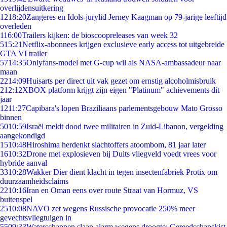
overlijdensuitkering
12
18:20
Zangeres en Idols-jurylid Jerney Kaagman op 79-jarige leeftijd
overleden
1
16:00
Trailers kijken: de bioscoopreleases van week 32
5
15:21
Netflix-abonnees krijgen exclusieve early access tot uitgebreide
GTA VI trailer
57
14:35
Onlyfans-model met G-cup wil als NASA-ambassadeur naar
maan
22
14:09
Huisarts per direct uit vak gezet om ernstig alcoholmisbruik
2
12:12
XBOX platform krijgt zijn eigen "Platinum" achievements dit
jaar
12
11:27
Capibara's lopen Braziliaans parlementsgebouw Mato Grosso
binnen
50
10:59
Israël meldt dood twee militairen in Zuid-Libanon, vergelding
aangekondigd
15
10:48
Hiroshima herdenkt slachtoffers atoombom, 81 jaar later
16
10:32
Drone met explosieven bij Duits vliegveld voedt vrees voor
hybride aanval
33
10:28
Wakker Dier dient klacht in tegen insectenfabriek Protix om
duurzaamheidsclaims
22
10:16
Iran en Oman eens over route Straat van Hormuz, VS
buitenspel
25
10:08
NAVO zet wegens Russische provocatie 250% meer
gevechtsvliegtuigen in
55
09:33
Waterschappen slaan alarm wegens droogte: Gereedschapskist