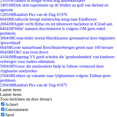
21
05/08
Tanken in België wordt nóg aantrekkelijker
34
05/08
Dirk sluit supermarkt op de Wallen na golf van diefstal en
agressie
12
05/08
Random Pics van de Dag #1976
6
04/08
Kraftwerk brengt ruimteschip terug naar Eindhoven
20
04/08
Apple vecht Britse eis tot inbouwen backdoor in iCloud aan
84
04/08
'Witte' mannen discrimineren is volgens OM geen enkel
probleem
30
04/08
Ceuta-leider noemt Marokkaanse grensaanval door migranten
'gruweldaad'
6
04/08
Grote natuurbrand Boschhuizerbergen groeit naar 100 hectare
6
04/08
FOK! was even down
41
04/08
Regering VS geeft scholen die 'genderidentiteit' van kinderen
verbergen voor ouders ultimatum
59
04/08
Vrouw die asielzoekers hielp in Athene vermoord door
Afghaanse asielzoeker
25
04/08
Lekker op vakantie naar Afghanistan volgens Taliban geen
probleem
23
04/08
Random Pics van de Dag #1975
Laatste items
Laatste items
Toon berichten uit deze thema's
Actueel
Entertainment
Sport