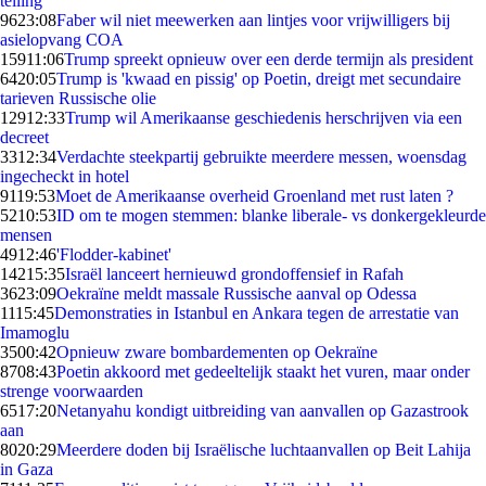
telling
96
23:08
Faber wil niet meewerken aan lintjes voor vrijwilligers bij
asielopvang COA
159
11:06
Trump spreekt opnieuw over een derde termijn als president
64
20:05
Trump is 'kwaad en pissig' op Poetin, dreigt met secundaire
tarieven Russische olie
129
12:33
Trump wil Amerikaanse geschiedenis herschrijven via een
decreet
33
12:34
Verdachte steekpartij gebruikte meerdere messen, woensdag
ingecheckt in hotel
91
19:53
Moet de Amerikaanse overheid Groenland met rust laten ?
52
10:53
ID om te mogen stemmen: blanke liberale- vs donkergekleurde
mensen
49
12:46
'Flodder-kabinet'
142
15:35
Israël lanceert hernieuwd grondoffensief in Rafah
36
23:09
Oekraïne meldt massale Russische aanval op Odessa
11
15:45
Demonstraties in Istanbul en Ankara tegen de arrestatie van
Imamoglu
35
00:42
Opnieuw zware bombardementen op Oekraïne
87
08:43
Poetin akkoord met gedeeltelijk staakt het vuren, maar onder
strenge voorwaarden
65
17:20
Netanyahu kondigt uitbreiding van aanvallen op Gazastrook
aan
80
20:29
Meerdere doden bij Israëlische luchtaanvallen op Beit Lahija
in Gaza