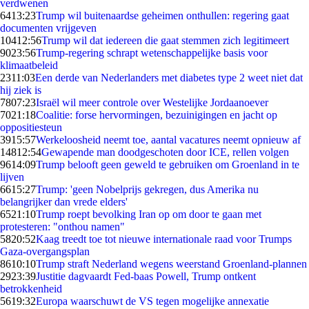
verdwenen
64
13:23
Trump wil buitenaardse geheimen onthullen: regering gaat
documenten vrijgeven
104
12:56
Trump wil dat iedereen die gaat stemmen zich legitimeert
90
23:56
Trump-regering schrapt wetenschappelijke basis voor
klimaatbeleid
23
11:03
Een derde van Nederlanders met diabetes type 2 weet niet dat
hij ziek is
78
07:23
Israël wil meer controle over Westelijke Jordaanoever
70
21:18
Coalitie: forse hervormingen, bezuinigingen en jacht op
oppositiesteun
39
15:57
Werkeloosheid neemt toe, aantal vacatures neemt opnieuw af
148
12:54
Gewapende man doodgeschoten door ICE, rellen volgen
96
14:09
Trump belooft geen geweld te gebruiken om Groenland in te
lijven
66
15:27
Trump: 'geen Nobelprijs gekregen, dus Amerika nu
belangrijker dan vrede elders'
65
21:10
Trump roept bevolking Iran op om door te gaan met
protesteren: "onthou namen"
58
20:52
Kaag treedt toe tot nieuwe internationale raad voor Trumps
Gaza-overgangsplan
86
10:10
Trump straft Nederland wegens weerstand Groenland-plannen
29
23:39
Justitie dagvaardt Fed-baas Powell, Trump ontkent
betrokkenheid
56
19:32
Europa waarschuwt de VS tegen mogelijke annexatie