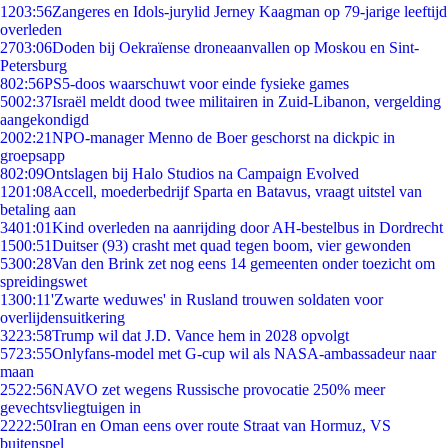
12
03:56
Zangeres en Idols-jurylid Jerney Kaagman op 79-jarige leeftijd
overleden
27
03:06
Doden bij Oekraïense droneaanvallen op Moskou en Sint-
Petersburg
8
02:56
PS5-doos waarschuwt voor einde fysieke games
50
02:37
Israël meldt dood twee militairen in Zuid-Libanon, vergelding
aangekondigd
20
02:21
NPO-manager Menno de Boer geschorst na dickpic in
groepsapp
8
02:09
Ontslagen bij Halo Studios na Campaign Evolved
12
01:08
Accell, moederbedrijf Sparta en Batavus, vraagt uitstel van
betaling aan
34
01:01
Kind overleden na aanrijding door AH-bestelbus in Dordrecht
15
00:51
Duitser (93) crasht met quad tegen boom, vier gewonden
53
00:28
Van den Brink zet nog eens 14 gemeenten onder toezicht om
spreidingswet
13
00:11
'Zwarte weduwes' in Rusland trouwen soldaten voor
overlijdensuitkering
32
23:58
Trump wil dat J.D. Vance hem in 2028 opvolgt
57
23:55
Onlyfans-model met G-cup wil als NASA-ambassadeur naar
maan
25
22:56
NAVO zet wegens Russische provocatie 250% meer
gevechtsvliegtuigen in
22
22:50
Iran en Oman eens over route Straat van Hormuz, VS
buitenspel