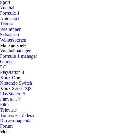
Sport
Voetbal
Formule 1
Autosport
Tennis
Wielrennen
Schaatsen
Wintersporten
Managerspelen
Voetbalmanager
Formule 1-manager
Games
PC
Playstation 4
Xbox One
Nintendo Switch
Xbox Series X|S
PlayStation 5
Film & TV
Film
Televisie
Trailers en Videos
Bioscoopagenda
Forum
Meer