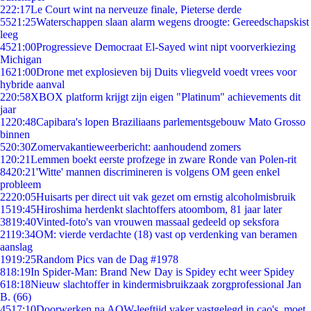
2
22:17
Le Court wint na nerveuze finale, Pieterse derde
55
21:25
Waterschappen slaan alarm wegens droogte: Gereedschapskist
leeg
45
21:00
Progressieve Democraat El-Sayed wint nipt voorverkiezing
Michigan
16
21:00
Drone met explosieven bij Duits vliegveld voedt vrees voor
hybride aanval
2
20:58
XBOX platform krijgt zijn eigen "Platinum" achievements dit
jaar
12
20:48
Capibara's lopen Braziliaans parlementsgebouw Mato Grosso
binnen
5
20:30
Zomervakantieweerbericht: aanhoudend zomers
1
20:21
Lemmen boekt eerste profzege in zware Ronde van Polen-rit
84
20:21
'Witte' mannen discrimineren is volgens OM geen enkel
probleem
22
20:05
Huisarts per direct uit vak gezet om ernstig alcoholmisbruik
15
19:45
Hiroshima herdenkt slachtoffers atoombom, 81 jaar later
38
19:40
Vinted-foto's van vrouwen massaal gedeeld op seksfora
21
19:34
OM: vierde verdachte (18) vast op verdenking van beramen
aanslag
19
19:25
Random Pics van de Dag #1978
8
18:19
In Spider-Man: Brand New Day is Spidey echt weer Spidey
6
18:18
Nieuw slachtoffer in kindermisbruikzaak zorgprofessional Jan
B. (66)
45
17:10
Doorwerken na AOW-leeftijd vaker vastgelegd in cao's, moet