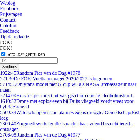
Weblog
Fotoboek
Prijsvragen
Contact
Colofon
Feedback
Tip de redactie
FOK!
FOK!
Scrollbar gebruiken
opslaan
19
22:45
Random Pics van de Dag #1978
2
21:30
De FOK!Voetbalmanager 2026/2027 is begonnen
57
14:35
Onlyfans-model met G-cup wil als NASA-ambassadeur naar
maan
22
14:09
Huisarts per direct uit vak gezet om ernstig alcoholmisbruik
16
10:32
Drone met explosieven bij Duits vliegveld voedt vrees voor
hybride aanval
55
09:33
Waterschappen slaan alarm wegens droogte: Gereedschapskist
leeg
23
06:40
Zorgmedewerkster die 's nachts haar vriend bezocht terecht
ontslagen
37
06/08
Random Pics van de Dag #1977