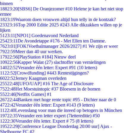
binnen
188
23:20
[SBS6] De Oranjezomer #10 Helene je kan het niet stop
ermee
18
23:19
Waarom doen vrouwen altijd hun telly in de kontzak?
233
23:16
Top 2000 Editie 2025 #243 Alle dikzakken willen op je
lijken
51
23:11
[NPO1] Goedenavond Nederland
254
23:11
De Avondetappe #176 - Met Ellen ten Damme.
76
23:01
[FOK!Voetbalmanager 2026/2027] #1 We zijn er weer
79
22:59
Meer dan 40 uur werken.
179
22:56
[PlayStation #184] Nieuw deel
109
22:56
Kapper Walat (27) slachtoffer van vernielingen
140
22:52
Verander één letter: Expert #91 (10 letters)
11
22:52
[Crowdfunding] #443 Rentestijgingen?
60
22:52
Jerney Kaagman overleden
255
22:48
[UFO/UAP] #16 The Age of Disclosure
75
22:48
Het Moestuintopic #37 Bloesem in de bomen
55
22:46
[Netflix Games] #1
267
22:44
Banken met hoge rente topic #95 - Dichter naar de 0
47
22:42
Verander één letter: Expert #143 (9 letters)
11
22:40
Levenslang voor man die inreed op betogers in München
197
22:35
Verander een letter expert (7lettereditie) #50
12
22:30
Verander één letter. Expert # 75 (8 letters)
195
22:29
[Conference League Donderdag 20:00 uur] Ajax -
Shelbourne FC #2