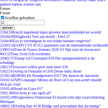
pakken topless zonnen aan
Forum
Forum
Scrollbar gebruiken
opslaan
21
04:10
Klacht ingediend tegen grootste insectenfabriek ter wereld
261
04:09
[Dagboek] Veel aan hoofd - Deel 27
31
04:08
Zou je vreemdgaan in een relatie kunnen vergeven?
223
03:54
[AMV] VS #1312 spammers van de internationale rechtsorde
239
03:54
Tour de France femmes 2026 #3 Tijd voor de borstcrawl
9
03:32
Tony Scott (54) overleden
204
02:55
Trump wil Groenland #16 Het opengrensbeleid is de
schuldige
18
02:55
Vrouwen willen geen man meer #30
53
02:51
Oorlog in Oekraïne #1318 Drone baby drone
212
02:48
[SBS6] De Bondgenoten #317 We dansen de macaroni
101
02:41
NPO-manager Menno de Boer (47) op non-actief stuurde
dick-pic rond
191
02:40
Israel en Gaza #17
35
02:38
Hoe kom je van egels af?
101
02:29
Progressieve Democraat El-Sayed wint nipt voorverkiezing
Michigan
188
02:18
Oorlog Iran #136 Bridge and powerplant day incoming?