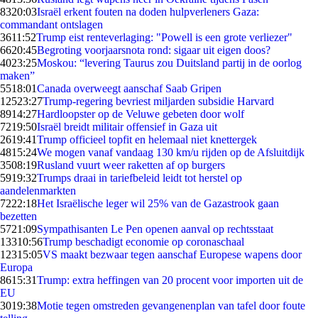
83
20:03
Israël erkent fouten na doden hulpverleners Gaza:
commandant ontslagen
36
11:52
Trump eist renteverlaging: "Powell is een grote verliezer"
66
20:45
Begroting voorjaarsnota rond: sigaar uit eigen doos?
40
23:25
Moskou: “levering Taurus zou Duitsland partij in de oorlog
maken”
55
18:01
Canada overweegt aanschaf Saab Gripen
125
23:27
Trump-regering bevriest miljarden subsidie Harvard
89
14:27
Hardloopster op de Veluwe gebeten door wolf
72
19:50
Israël breidt militair offensief in Gaza uit
26
19:41
Trump officieel topfit en helemaal niet knettergek
48
15:24
We mogen vanaf vandaag 130 km/u rijden op de Afsluitdijk
35
08:19
Rusland vuurt weer raketten af op burgers
59
19:32
Trumps draai in tariefbeleid leidt tot herstel op
aandelenmarkten
72
22:18
Het Israëlische leger wil 25% van de Gazastrook gaan
bezetten
57
21:09
Sympathisanten Le Pen openen aanval op rechtsstaat
133
10:56
Trump beschadigt economie op coronaschaal
123
15:05
VS maakt bezwaar tegen aanschaf Europese wapens door
Europa
86
15:31
Trump: extra heffingen van 20 procent voor importen uit de
EU
30
19:38
Motie tegen omstreden gevangenenplan van tafel door foute