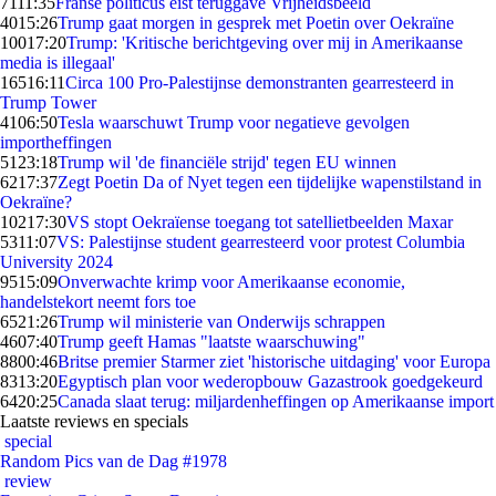
71
11:35
Franse politicus eist teruggave Vrijheidsbeeld
40
15:26
Trump gaat morgen in gesprek met Poetin over Oekraïne
100
17:20
Trump: 'Kritische berichtgeving over mij in Amerikaanse
media is illegaal'
165
16:11
Circa 100 Pro-Palestijnse demonstranten gearresteerd in
Trump Tower
41
06:50
Tesla waarschuwt Trump voor negatieve gevolgen
importheffingen
51
23:18
Trump wil 'de financiële strijd' tegen EU winnen
62
17:37
Zegt Poetin Da of Nyet tegen een tijdelijke wapenstilstand in
Oekraïne?
102
17:30
VS stopt Oekraïense toegang tot satellietbeelden Maxar
53
11:07
VS: Palestijnse student gearresteerd voor protest Columbia
University 2024
95
15:09
Onverwachte krimp voor Amerikaanse economie,
handelstekort neemt fors toe
65
21:26
Trump wil ministerie van Onderwijs schrappen
46
07:40
Trump geeft Hamas "laatste waarschuwing"
88
00:46
Britse premier Starmer ziet 'historische uitdaging' voor Europa
83
13:20
Egyptisch plan voor wederopbouw Gazastrook goedgekeurd
64
20:25
Canada slaat terug: miljardenheffingen op Amerikaanse import
Laatste reviews en specials
special
Random Pics van de Dag #1978
review