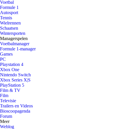
Voetbal
Formule 1
Autosport
Tennis
Wielrennen
Schaatsen
Wintersporten
Managerspelen
Voetbalmanager
Formule 1-manager
Games
PC
Playstation 4
Xbox One
Nintendo Switch
Xbox Series X|S
PlayStation 5
Film & TV
Film
Televisie
Trailers en Videos
Bioscoopagenda
Forum
Meer
Weblog