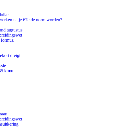
ollar
 werken na je 67e de norm worden?
and augustus
preidingswet
n Hormuz
ekort dreigt
ssie
235 km/u
maan
preidingswet
suitkering