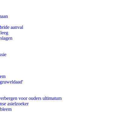
maan
bride aanval
 leeg
tslagen
ssie
eem
'gruweldaad'
 verbergen voor ouders ultimatum
nse asielzoeker
obleem