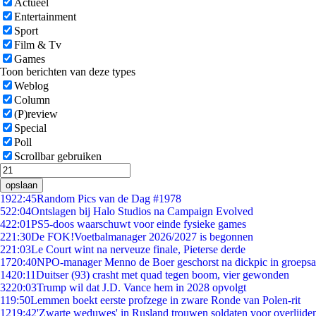
Actueel
Entertainment
Sport
Film & Tv
Games
Toon berichten van deze types
Weblog
Column
(P)review
Special
Poll
Scrollbar gebruiken
opslaan
19
22:45
Random Pics van de Dag #1978
5
22:04
Ontslagen bij Halo Studios na Campaign Evolved
4
22:01
PS5-doos waarschuwt voor einde fysieke games
2
21:30
De FOK!Voetbalmanager 2026/2027 is begonnen
2
21:03
Le Court wint na nerveuze finale, Pieterse derde
17
20:40
NPO-manager Menno de Boer geschorst na dickpic in groeps
14
20:11
Duitser (93) crasht met quad tegen boom, vier gewonden
32
20:03
Trump wil dat J.D. Vance hem in 2028 opvolgt
1
19:50
Lemmen boekt eerste profzege in zware Ronde van Polen-rit
12
19:42
'Zwarte weduwes' in Rusland trouwen soldaten voor overlijden