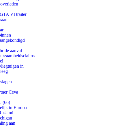
 overleden
 GTA VI trailer
maan
ar
binnen
g aangekondigd
bride aanval
duurzaamheidsclaims
el
iegtuigen in
 leeg
tslagen
rtner Ceva
. (66)
lijk in Europa
Rusland
ichigan
aling aan