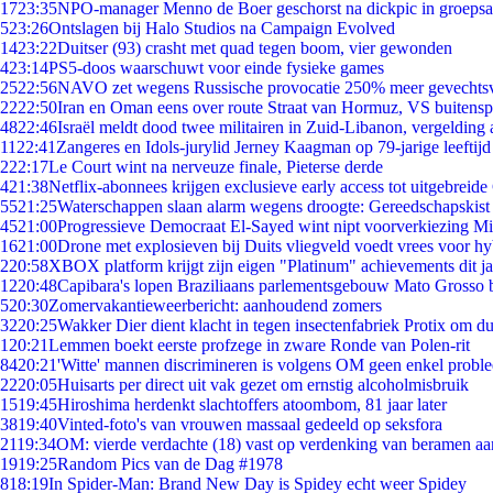
17
23:35
NPO-manager Menno de Boer geschorst na dickpic in groeps
5
23:26
Ontslagen bij Halo Studios na Campaign Evolved
14
23:22
Duitser (93) crasht met quad tegen boom, vier gewonden
4
23:14
PS5-doos waarschuwt voor einde fysieke games
25
22:56
NAVO zet wegens Russische provocatie 250% meer gevechtsvl
22
22:50
Iran en Oman eens over route Straat van Hormuz, VS buitensp
48
22:46
Israël meldt dood twee militairen in Zuid-Libanon, vergeldin
11
22:41
Zangeres en Idols-jurylid Jerney Kaagman op 79-jarige leeftijd
2
22:17
Le Court wint na nerveuze finale, Pieterse derde
4
21:38
Netflix-abonnees krijgen exclusieve early access tot uitgebreide
55
21:25
Waterschappen slaan alarm wegens droogte: Gereedschapskist
45
21:00
Progressieve Democraat El-Sayed wint nipt voorverkiezing M
16
21:00
Drone met explosieven bij Duits vliegveld voedt vrees voor hy
2
20:58
XBOX platform krijgt zijn eigen "Platinum" achievements dit ja
12
20:48
Capibara's lopen Braziliaans parlementsgebouw Mato Grosso 
5
20:30
Zomervakantieweerbericht: aanhoudend zomers
32
20:25
Wakker Dier dient klacht in tegen insectenfabriek Protix om 
1
20:21
Lemmen boekt eerste profzege in zware Ronde van Polen-rit
84
20:21
'Witte' mannen discrimineren is volgens OM geen enkel probl
22
20:05
Huisarts per direct uit vak gezet om ernstig alcoholmisbruik
15
19:45
Hiroshima herdenkt slachtoffers atoombom, 81 jaar later
38
19:40
Vinted-foto's van vrouwen massaal gedeeld op seksfora
21
19:34
OM: vierde verdachte (18) vast op verdenking van beramen aa
19
19:25
Random Pics van de Dag #1978
8
18:19
In Spider-Man: Brand New Day is Spidey echt weer Spidey