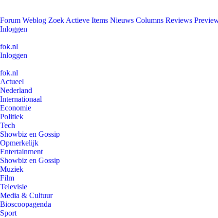
Forum
Weblog
Zoek
Actieve Items
Nieuws
Columns
Reviews
Previe
Inloggen
fok.nl
Inloggen
fok.nl
Actueel
Nederland
Internationaal
Economie
Politiek
Tech
Showbiz en Gossip
Opmerkelijk
Entertainment
Showbiz en Gossip
Muziek
Film
Televisie
Media & Cultuur
Bioscoopagenda
Sport