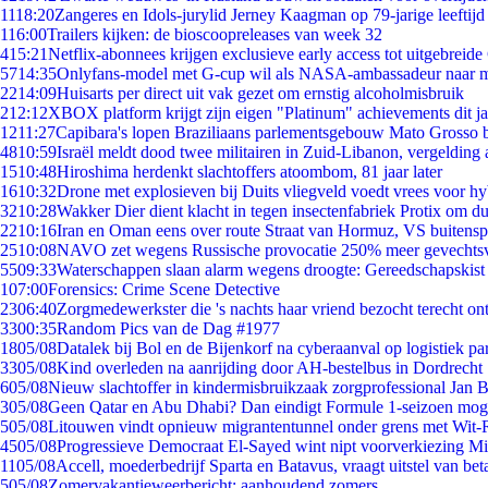
11
18:20
Zangeres en Idols-jurylid Jerney Kaagman op 79-jarige leeftijd
1
16:00
Trailers kijken: de bioscoopreleases van week 32
4
15:21
Netflix-abonnees krijgen exclusieve early access tot uitgebreide
57
14:35
Onlyfans-model met G-cup wil als NASA-ambassadeur naar 
22
14:09
Huisarts per direct uit vak gezet om ernstig alcoholmisbruik
2
12:12
XBOX platform krijgt zijn eigen "Platinum" achievements dit ja
12
11:27
Capibara's lopen Braziliaans parlementsgebouw Mato Grosso 
48
10:59
Israël meldt dood twee militairen in Zuid-Libanon, vergeldin
15
10:48
Hiroshima herdenkt slachtoffers atoombom, 81 jaar later
16
10:32
Drone met explosieven bij Duits vliegveld voedt vrees voor hy
32
10:28
Wakker Dier dient klacht in tegen insectenfabriek Protix om 
22
10:16
Iran en Oman eens over route Straat van Hormuz, VS buitensp
25
10:08
NAVO zet wegens Russische provocatie 250% meer gevechtsvl
55
09:33
Waterschappen slaan alarm wegens droogte: Gereedschapskist
1
07:00
Forensics: Crime Scene Detective
23
06:40
Zorgmedewerkster die 's nachts haar vriend bezocht terecht on
33
00:35
Random Pics van de Dag #1977
18
05/08
Datalek bij Bol en de Bijenkorf na cyberaanval op logistiek pa
33
05/08
Kind overleden na aanrijding door AH-bestelbus in Dordrecht
6
05/08
Nieuw slachtoffer in kindermisbruikzaak zorgprofessional Jan B
3
05/08
Geen Qatar en Abu Dhabi? Dan eindigt Formule 1-seizoen moge
5
05/08
Litouwen vindt opnieuw migrantentunnel onder grens met Wit-
45
05/08
Progressieve Democraat El-Sayed wint nipt voorverkiezing M
11
05/08
Accell, moederbedrijf Sparta en Batavus, vraagt uitstel van bet
5
05/08
Zomervakantieweerbericht: aanhoudend zomers