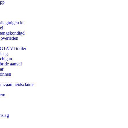
app
iegtuigen in
el
g aangekondigd
 overleden
 GTA VI trailer
 leeg
ichigan
bride aanval
ar
binnen
duurzaamheidsclaims
eem
nslag