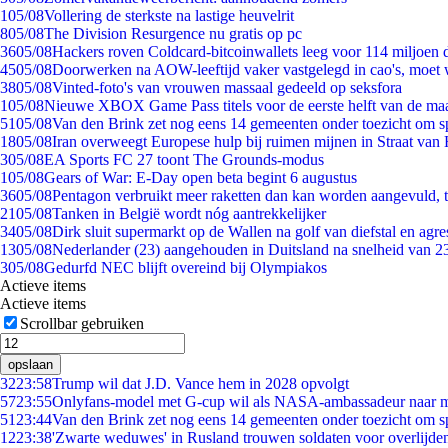
1
05/08
Vollering de sterkste na lastige heuvelrit
8
05/08
The Division Resurgence nu gratis op pc
36
05/08
Hackers roven Coldcard-bitcoinwallets leeg voor 114 miljoen d
45
05/08
Doorwerken na AOW-leeftijd vaker vastgelegd in cao's, moet
38
05/08
Vinted-foto's van vrouwen massaal gedeeld op seksfora
1
05/08
Nieuwe XBOX Game Pass titels voor de eerste helft van de ma
51
05/08
Van den Brink zet nog eens 14 gemeenten onder toezicht om s
18
05/08
Iran overweegt Europese hulp bij ruimen mijnen in Straat va
3
05/08
EA Sports FC 27 toont The Grounds-modus
1
05/08
Gears of War: E-Day open beta begint 6 augustus
36
05/08
Pentagon verbruikt meer raketten dan kan worden aangevuld, t
21
05/08
Tanken in België wordt nóg aantrekkelijker
34
05/08
Dirk sluit supermarkt op de Wallen na golf van diefstal en agre
13
05/08
Nederlander (23) aangehouden in Duitsland na snelheid van 
3
05/08
Gedurfd NEC blijft overeind bij Olympiakos
Actieve items
Actieve items
Scrollbar gebruiken
opslaan
32
23:58
Trump wil dat J.D. Vance hem in 2028 opvolgt
57
23:55
Onlyfans-model met G-cup wil als NASA-ambassadeur naar 
51
23:44
Van den Brink zet nog eens 14 gemeenten onder toezicht om s
12
23:38
'Zwarte weduwes' in Rusland trouwen soldaten voor overlijden