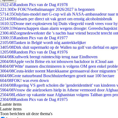
19
22:45
Random Pics van de Dag #1978
2
21:30
De FOK!Voetbalmanager 2026/2027 is begonnen
57
14:35
Onlyfans-model met G-cup wil als NASA-ambassadeur naar 
22
14:09
Huisarts per direct uit vak gezet om ernstig alcoholmisbruik
16
10:32
Drone met explosieven bij Duits vliegveld voedt vrees voor hy
55
09:33
Waterschappen slaan alarm wegens droogte: Gereedschapskist
23
06:40
Zorgmedewerkster die 's nachts haar vriend bezocht terecht on
33
00:35
Random Pics van de Dag #1977
21
05/08
Tanken in België wordt nóg aantrekkelijker
34
05/08
Dirk sluit supermarkt op de Wallen na golf van diefstal en agre
12
05/08
Random Pics van de Dag #1976
6
04/08
Kraftwerk brengt ruimteschip terug naar Eindhoven
20
04/08
Apple vecht Britse eis tot inbouwen backdoor in iCloud aan
84
04/08
'Witte' mannen discrimineren is volgens OM geen enkel probl
30
04/08
Ceuta-leider noemt Marokkaanse grensaanval door migranten 
6
04/08
Grote natuurbrand Boschhuizerbergen groeit naar 100 hectare
6
04/08
FOK! was even down
41
04/08
Regering VS geeft scholen die 'genderidentiteit' van kinderen
59
04/08
Vrouw die asielzoekers hielp in Athene vermoord door Afghaa
25
04/08
Lekker op vakantie naar Afghanistan volgens Taliban geen pr
23
04/08
Random Pics van de Dag #1975
Laatste items
Laatste items
Toon berichten uit deze thema's