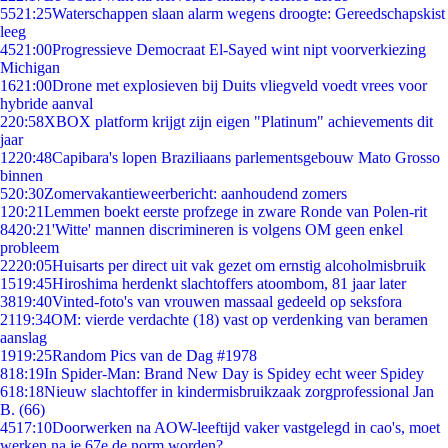
55
21:25
Waterschappen slaan alarm wegens droogte: Gereedschapskist
leeg
45
21:00
Progressieve Democraat El-Sayed wint nipt voorverkiezing
Michigan
16
21:00
Drone met explosieven bij Duits vliegveld voedt vrees voor
hybride aanval
2
20:58
XBOX platform krijgt zijn eigen "Platinum" achievements dit
jaar
12
20:48
Capibara's lopen Braziliaans parlementsgebouw Mato Grosso
binnen
5
20:30
Zomervakantieweerbericht: aanhoudend zomers
1
20:21
Lemmen boekt eerste profzege in zware Ronde van Polen-rit
84
20:21
'Witte' mannen discrimineren is volgens OM geen enkel
probleem
22
20:05
Huisarts per direct uit vak gezet om ernstig alcoholmisbruik
15
19:45
Hiroshima herdenkt slachtoffers atoombom, 81 jaar later
38
19:40
Vinted-foto's van vrouwen massaal gedeeld op seksfora
21
19:34
OM: vierde verdachte (18) vast op verdenking van beramen
aanslag
19
19:25
Random Pics van de Dag #1978
8
18:19
In Spider-Man: Brand New Day is Spidey echt weer Spidey
6
18:18
Nieuw slachtoffer in kindermisbruikzaak zorgprofessional Jan
B. (66)
45
17:10
Doorwerken na AOW-leeftijd vaker vastgelegd in cao's, moet
werken na je 67e de norm worden?