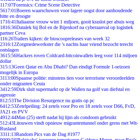
1
17:07
Forensics: Crime Scene Detective
56
17:01
Boeren waarschuwen voor lagere oogst door aanhoudende
hitte en droogte
17
16:41
Italiaanse vrouw wint 1 miljoen, gooit kraslot per abuis weg
18
16:36
Datalek bij Bol en de Bijenkorf na cyberaanval op logistiek
partner Ceva
1
16:26
Trailers kijken: de bioscoopreleases van week 32
23
16:12
Zorgmedewerkster die 's nachts haar vriend bezocht terecht
ontslagen
36
15:56
Hackers roven Coldcard-bitcoinwallets leeg voor 114 miljoen
dollar
3
15:13
Geen Qatar en Abu Dhabi? Dan eindigt Formule 1-seizoen
mogelijk in Europa
31
13:00
Spaanse politie: minstens tien voor terrorisme veroordeelden
onder migranten Ceuta
34
12:59
Dirk sluit supermarkt op de Wallen na golf van diefstal en
agressie
8
12:53
The Division Resurgence nu gratis op pc
64
12:53
Zetelpeiling: 24 zetels voor Pro en 18 zetels voor D66, FvD,
JA21 en PVV
49
12:44
Man (25) sterft nadat hij lijm als condoom gebruikt
5
12:43
Litouwen vindt opnieuw migrantentunnel onder grens met Wit-
Rusland
33
11:13
Random Pics van de Dag #1977
90
09:59
'Belgische' jongeren terroriseren Galderse Meren, maar Boa's