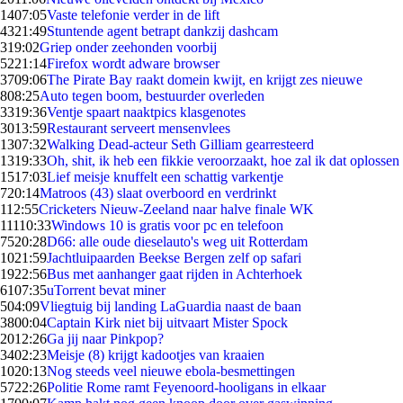
14
07:05
Vaste telefonie verder in de lift
43
21:49
Stuntende agent betrapt dankzij dashcam
3
19:02
Griep onder zeehonden voorbij
52
21:14
Firefox wordt adware browser
37
09:06
The Pirate Bay raakt domein kwijt, en krijgt zes nieuwe
8
08:25
Auto tegen boom, bestuurder overleden
33
19:36
Ventje spaart naaktpics klasgenotes
30
13:59
Restaurant serveert mensenvlees
13
07:32
Walking Dead-acteur Seth Gilliam gearresteerd
13
19:33
Oh, shit, ik heb een fikkie veroorzaakt, hoe zal ik dat oplossen
15
17:03
Lief meisje knuffelt een schattig varkentje
7
20:14
Matroos (43) slaat overboord en verdrinkt
1
12:55
Cricketers Nieuw-Zeeland naar halve finale WK
111
10:33
Windows 10 is gratis voor pc en telefoon
75
20:28
D66: alle oude dieselauto's weg uit Rotterdam
10
21:59
Jachtluipaarden Beekse Bergen zelf op safari
19
22:56
Bus met aanhanger gaat rijden in Achterhoek
61
07:35
uTorrent bevat miner
5
04:09
Vliegtuig bij landing LaGuardia naast de baan
38
00:04
Captain Kirk niet bij uitvaart Mister Spock
20
12:26
Ga jij naar Pinkpop?
34
02:23
Meisje (8) krijgt kadootjes van kraaien
10
20:13
Nog steeds veel nieuwe ebola-besmettingen
57
22:26
Politie Rome ramt Feyenoord-hooligans in elkaar