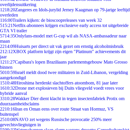
overlijdensuitkering
12
18:20
Zangeres en Idols-jurylid Jerney Kaagman op 79-jarige leeftijd
overleden
1
16:00
Trailers kijken: de bioscoopreleases van week 32
5
15:21
Netflix-abonnees krijgen exclusieve early access tot uitgebreide
GTA VI trailer
57
14:35
Onlyfans-model met G-cup wil als NASA-ambassadeur naar
maan
22
14:09
Huisarts per direct uit vak gezet om ernstig alcoholmisbruik
2
12:12
XBOX platform krijgt zijn eigen "Platinum" achievements dit
jaar
12
11:27
Capibara's lopen Braziliaans parlementsgebouw Mato Grosso
binnen
50
10:59
Israël meldt dood twee militairen in Zuid-Libanon, vergelding
aangekondigd
15
10:48
Hiroshima herdenkt slachtoffers atoombom, 81 jaar later
16
10:32
Drone met explosieven bij Duits vliegveld voedt vrees voor
hybride aanval
33
10:28
Wakker Dier dient klacht in tegen insectenfabriek Protix om
duurzaamheidsclaims
22
10:16
Iran en Oman eens over route Straat van Hormuz, VS
buitenspel
25
10:08
NAVO zet wegens Russische provocatie 250% meer
gevechtsvliegtuigen in
55
09:33
Waterschappen slaan alarm wegens droogte: Gereedschapskist