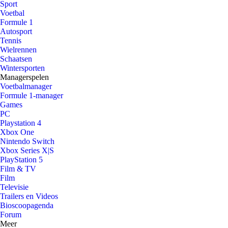
Sport
Voetbal
Formule 1
Autosport
Tennis
Wielrennen
Schaatsen
Wintersporten
Managerspelen
Voetbalmanager
Formule 1-manager
Games
PC
Playstation 4
Xbox One
Nintendo Switch
Xbox Series X|S
PlayStation 5
Film & TV
Film
Televisie
Trailers en Videos
Bioscoopagenda
Forum
Meer