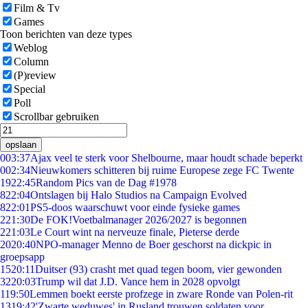
Film & Tv
Games
Toon berichten van deze types
Weblog
Column
(P)review
Special
Poll
Scrollbar gebruiken
opslaan
0
03:37
Ajax veel te sterk voor Shelbourne, maar houdt schade beperkt
0
02:34
Nieuwkomers schitteren bij ruime Europese zege FC Twente
19
22:45
Random Pics van de Dag #1978
8
22:04
Ontslagen bij Halo Studios na Campaign Evolved
8
22:01
PS5-doos waarschuwt voor einde fysieke games
2
21:30
De FOK!Voetbalmanager 2026/2027 is begonnen
2
21:03
Le Court wint na nerveuze finale, Pieterse derde
20
20:40
NPO-manager Menno de Boer geschorst na dickpic in
groepsapp
15
20:11
Duitser (93) crasht met quad tegen boom, vier gewonden
32
20:03
Trump wil dat J.D. Vance hem in 2028 opvolgt
1
19:50
Lemmen boekt eerste profzege in zware Ronde van Polen-rit
13
19:42
'Zwarte weduwes' in Rusland trouwen soldaten voor