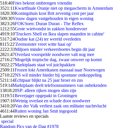
5
18:40
Fries bekent ombrengen vriendin
35
21:11
Kwartfinale Oranje niet op megascherm in Amsterdam
18
20:30
Koningshuis kost Brit zeventig cent per jaar
5
09:30
Vrouw dagen vastgehouden in eigen woning
38
23:26
FOK!toen: Duran Duran - The Reflex
12
12:55
Grote wietvondst in zakken hondenvoer
49
19:10
'Truckers Shell en Ikea slapen maanden in cabine'
53
17:24
Oudste kat (24) ter wereld overleden
81
15:22
'Zeemonster vreet witte haai op'
22
22:33
Miljoen minder verkeersboetes begin dit jaar
28
21:47
Overlast voorspelde noodweer valt nog mee
27
16:27
Mogelijk tropische dag, zwaar onweer op komst
50
22:27
Marktplaats staat vol juichpakken
25
09:11
Frozen lokt Amerikanen massaal naar Noorwegen
27
10:22
NS wil minder hinder bij spontane ontkoppeling
52
11:14
Echtpaar blijkt na 25 jaar broer en zus
5
19:14
Marktplaats deelt telefoonnummers van onbekenden
138
18:20
SP: alleen rijken mogen slim zijn
31
19:51
Beverjager opgepakt in Groningen
19
07:16
Weinig overlast en schade door noodweer
34
10:20
Van der Valk verliest zaak om militaire nachtvlucht
46
11:44
Ruiten woning Jan Smit ingegooid
Laatste reviews en specials
special
Random Pics van de Dag #1978