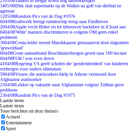
21
05/08
Tanken in België wordt nóg aantrekkelijker
34
05/08
Dirk sluit supermarkt op de Wallen na golf van diefstal en
agressie
12
05/08
Random Pics van de Dag #1976
6
04/08
Kraftwerk brengt ruimteschip terug naar Eindhoven
20
04/08
Apple vecht Britse eis tot inbouwen backdoor in iCloud aan
84
04/08
'Witte' mannen discrimineren is volgens OM geen enkel
probleem
30
04/08
Ceuta-leider noemt Marokkaanse grensaanval door migranten
'gruweldaad'
6
04/08
Grote natuurbrand Boschhuizerbergen groeit naar 100 hectare
6
04/08
FOK! was even down
41
04/08
Regering VS geeft scholen die 'genderidentiteit' van kinderen
verbergen voor ouders ultimatum
59
04/08
Vrouw die asielzoekers hielp in Athene vermoord door
Afghaanse asielzoeker
25
04/08
Lekker op vakantie naar Afghanistan volgens Taliban geen
probleem
23
04/08
Random Pics van de Dag #1975
Laatste items
Laatste items
Toon berichten uit deze thema's
Actueel
Entertainment
Sport