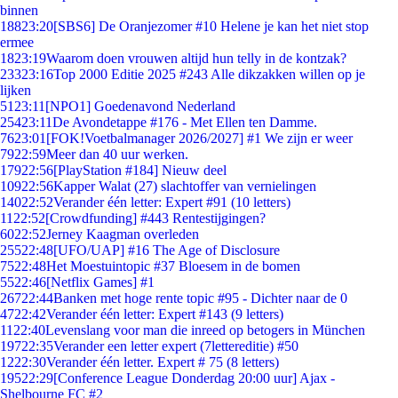
binnen
188
23:20
[SBS6] De Oranjezomer #10 Helene je kan het niet stop
ermee
18
23:19
Waarom doen vrouwen altijd hun telly in de kontzak?
233
23:16
Top 2000 Editie 2025 #243 Alle dikzakken willen op je
lijken
51
23:11
[NPO1] Goedenavond Nederland
254
23:11
De Avondetappe #176 - Met Ellen ten Damme.
76
23:01
[FOK!Voetbalmanager 2026/2027] #1 We zijn er weer
79
22:59
Meer dan 40 uur werken.
179
22:56
[PlayStation #184] Nieuw deel
109
22:56
Kapper Walat (27) slachtoffer van vernielingen
140
22:52
Verander één letter: Expert #91 (10 letters)
11
22:52
[Crowdfunding] #443 Rentestijgingen?
60
22:52
Jerney Kaagman overleden
255
22:48
[UFO/UAP] #16 The Age of Disclosure
75
22:48
Het Moestuintopic #37 Bloesem in de bomen
55
22:46
[Netflix Games] #1
267
22:44
Banken met hoge rente topic #95 - Dichter naar de 0
47
22:42
Verander één letter: Expert #143 (9 letters)
11
22:40
Levenslang voor man die inreed op betogers in München
197
22:35
Verander een letter expert (7lettereditie) #50
12
22:30
Verander één letter. Expert # 75 (8 letters)
195
22:29
[Conference League Donderdag 20:00 uur] Ajax -
Shelbourne FC #2