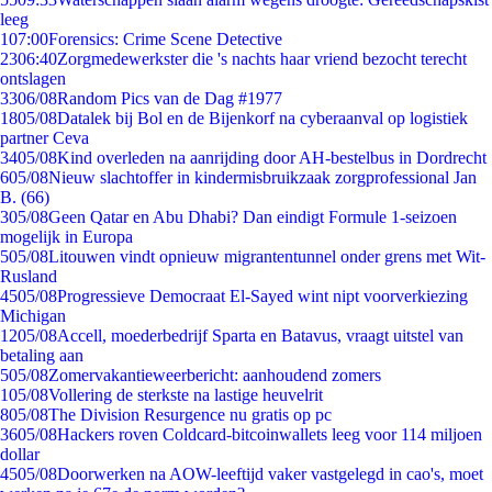
leeg
1
07:00
Forensics: Crime Scene Detective
23
06:40
Zorgmedewerkster die 's nachts haar vriend bezocht terecht
ontslagen
33
06/08
Random Pics van de Dag #1977
18
05/08
Datalek bij Bol en de Bijenkorf na cyberaanval op logistiek
partner Ceva
34
05/08
Kind overleden na aanrijding door AH-bestelbus in Dordrecht
6
05/08
Nieuw slachtoffer in kindermisbruikzaak zorgprofessional Jan
B. (66)
3
05/08
Geen Qatar en Abu Dhabi? Dan eindigt Formule 1-seizoen
mogelijk in Europa
5
05/08
Litouwen vindt opnieuw migrantentunnel onder grens met Wit-
Rusland
45
05/08
Progressieve Democraat El-Sayed wint nipt voorverkiezing
Michigan
12
05/08
Accell, moederbedrijf Sparta en Batavus, vraagt uitstel van
betaling aan
5
05/08
Zomervakantieweerbericht: aanhoudend zomers
1
05/08
Vollering de sterkste na lastige heuvelrit
8
05/08
The Division Resurgence nu gratis op pc
36
05/08
Hackers roven Coldcard-bitcoinwallets leeg voor 114 miljoen
dollar
45
05/08
Doorwerken na AOW-leeftijd vaker vastgelegd in cao's, moet