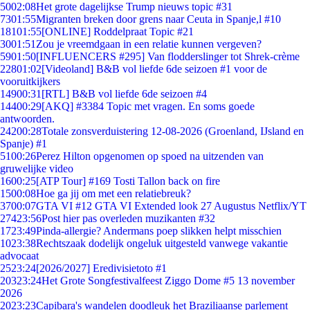
50
02:08
Het grote dagelijkse Trump nieuws topic #31
73
01:55
Migranten breken door grens naar Ceuta in Spanje,l #10
181
01:55
[ONLINE] Roddelpraat Topic #21
30
01:51
Zou je vreemdgaan in een relatie kunnen vergeven?
59
01:50
[INFLUENCERS #295] Van flodderslinger tot Shrek-crème
228
01:02
[Videoland] B&B vol liefde 6de seizoen #1 voor de
vooruitkijkers
149
00:31
[RTL] B&B vol liefde 6de seizoen #4
144
00:29
[AKQ] #3384 Topic met vragen. En soms goede
antwoorden.
242
00:28
Totale zonsverduistering 12-08-2026 (Groenland, IJsland en
Spanje) #1
51
00:26
Perez Hilton opgenomen op spoed na uitzenden van
gruwelijke video
16
00:25
[ATP Tour] #169 Tosti Tallon back on fire
15
00:08
Hoe ga jij om met een relatiebreuk?
37
00:07
GTA VI #12 GTA VI Extended look 27 Augustus Netflix/YT
274
23:56
Post hier pas overleden muzikanten #32
17
23:49
Pinda-allergie? Andermans poep slikken helpt misschien
10
23:38
Rechtszaak dodelijk ongeluk uitgesteld vanwege vakantie
advocaat
25
23:24
[2026/2027] Eredivisietoto #1
203
23:24
Het Grote Songfestivalfeest Ziggo Dome #5 13 november
2026
20
23:23
Capibara's wandelen doodleuk het Braziliaanse parlement