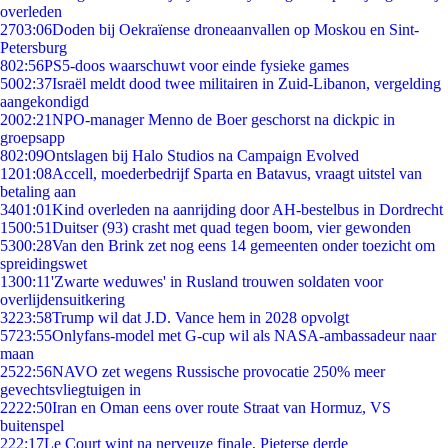
overleden
27
03:06
Doden bij Oekraïense droneaanvallen op Moskou en Sint-
Petersburg
8
02:56
PS5-doos waarschuwt voor einde fysieke games
50
02:37
Israël meldt dood twee militairen in Zuid-Libanon, vergelding
aangekondigd
20
02:21
NPO-manager Menno de Boer geschorst na dickpic in
groepsapp
8
02:09
Ontslagen bij Halo Studios na Campaign Evolved
12
01:08
Accell, moederbedrijf Sparta en Batavus, vraagt uitstel van
betaling aan
34
01:01
Kind overleden na aanrijding door AH-bestelbus in Dordrecht
15
00:51
Duitser (93) crasht met quad tegen boom, vier gewonden
53
00:28
Van den Brink zet nog eens 14 gemeenten onder toezicht om
spreidingswet
13
00:11
'Zwarte weduwes' in Rusland trouwen soldaten voor
overlijdensuitkering
32
23:58
Trump wil dat J.D. Vance hem in 2028 opvolgt
57
23:55
Onlyfans-model met G-cup wil als NASA-ambassadeur naar
maan
25
22:56
NAVO zet wegens Russische provocatie 250% meer
gevechtsvliegtuigen in
22
22:50
Iran en Oman eens over route Straat van Hormuz, VS
buitenspel
2
22:17
Le Court wint na nerveuze finale, Pieterse derde