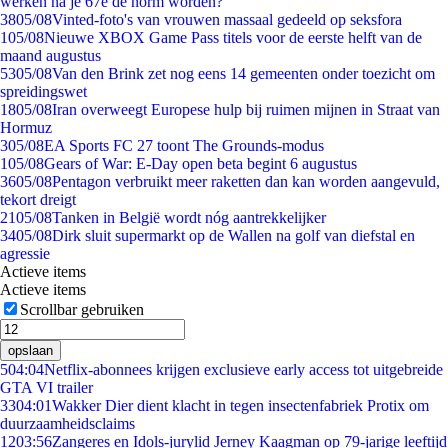
werken na je 67e de norm worden?
38
05/08
Vinted-foto's van vrouwen massaal gedeeld op seksfora
1
05/08
Nieuwe XBOX Game Pass titels voor de eerste helft van de
maand augustus
53
05/08
Van den Brink zet nog eens 14 gemeenten onder toezicht om
spreidingswet
18
05/08
Iran overweegt Europese hulp bij ruimen mijnen in Straat van
Hormuz
3
05/08
EA Sports FC 27 toont The Grounds-modus
1
05/08
Gears of War: E-Day open beta begint 6 augustus
36
05/08
Pentagon verbruikt meer raketten dan kan worden aangevuld,
tekort dreigt
21
05/08
Tanken in België wordt nóg aantrekkelijker
34
05/08
Dirk sluit supermarkt op de Wallen na golf van diefstal en
agressie
Actieve items
Actieve items
Scrollbar gebruiken
opslaan
5
04:04
Netflix-abonnees krijgen exclusieve early access tot uitgebreide
GTA VI trailer
33
04:01
Wakker Dier dient klacht in tegen insectenfabriek Protix om
duurzaamheidsclaims
12
03:56
Zangeres en Idols-jurylid Jerney Kaagman op 79-jarige leeftijd