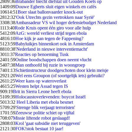
28
09:36
Brabander biecht diefstal uit Gouden Koets op
14
09:09
Douwe Egberts sluit eigen winkels en cafés
106
14:51
Boer slaat ballonvaarder knock-out
28
12:32
'Ook Utrechts gezin vertrokken naar Syrië'
33
08:38
Ambassadeur VS wil hoger defensiebudget Nederland
11
13:40
Rode Kruis opent één giro voor alle hulp
54
12:09
AzG: wereld verliest strijd tegen ebola
48
16:10
Hoe kijk je aan tegen de Fappening?
51
23:59
Babyluikjes binnenkort ook in Amsterdam
88
10:38
'Nederland in nieuwe interventiemacht'
30
11:37
Reacties op benoeming Tusk
24
01:59
Online boodschappen doen neemt vlucht
54
07:38
Man onthoofd bij ruzie in woongroep
74
01:13
Schietinstructeur doodgeschoten door klein meisje
29
21:20
Wel eens Groupon (of soortgelijk iets) gebruikt?
26
11:25
Weer kans op wateroverlast
46
15:25
Westen helpt Assad tegen IS
9
09:19
Brit in Sierra Leone heeft ebola
51
09:39
Holocaustoverlevenden: boycot Israël
50
13:32
Heel Liberia met ebola besmet
57
09:29
'Strenge blik verjaagt terroristen'
17
01:59
Zeeuwse politie schiet op vijftal
7
08:07
Missie liftende robot geslaagd!
28
08:03
Krol 'gaat subsidie niet teruggeven'
21
21:30
FOK!stok bestaat 10 jaar!