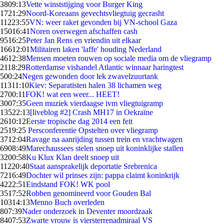
38
09:13
Vette winststijging voor Burger King
17
21:29
Noord-Koreaans gevechtsvliegtuig gecrasht
112
23:55
VN: weer raket gevonden bij VN-school Gaza
150
16:41
Noren overwegen afschaffen cash
95
16:25
Peter Jan Rens en vriendin uit elkaar
166
12:01
Militairen laken 'laffe' houding Nederland
46
12:38
Mensen moeten rouwen op sociale media om de vliegramp
21
18:29
Rotterdamse vishandel Atlantic winnaar haringtest
5
00:24
Negen gewonden door lek zwavelzuurtank
113
11:10
Kiev: Separatisten halen 38 lichamen weg
27
00:11
FOK! wat een weer... HEET!
30
07:35
Geen muziek vierdaagse ivm vliegtuigramp
135
22:13
[liveblog #2] Crash MH17 in Oekraïne
26
10:12
Eerste tropische dag 2014 een feit
25
19:25
Persconferentie Opstelten over vliegramp
37
12:04
Ravage na aanrijding tussen trein en vrachtwagen
69
08:49
Marechaussees stelen snoep uit koninklijke stallen
32
00:58
Ku Klux Klan deelt snoep uit
112
20:40
Staat aansprakelijk deportatie Srebrenica
72
16:49
Dochter wil prinses zijn: pappa claimt koninkrijk
42
22:51
Eindstand FOK! WK pool
35
17:52
Robben genomineerd voor Gouden Bal
103
14:13
Menno Buch overleden
8
07:39
Nader onderzoek in Deventer moordzaak
84
07:53
Zwarte vrouw is viersterrenadmiraal VS