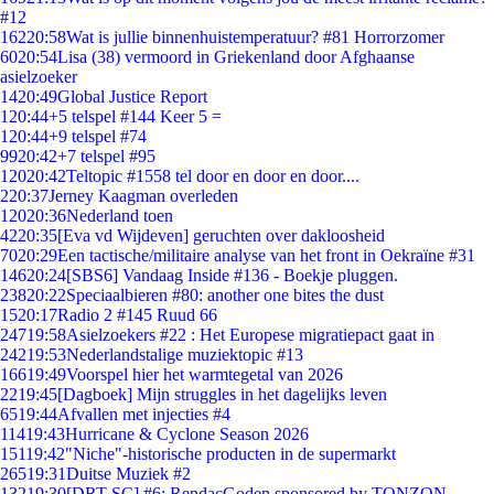
#12
162
20:58
Wat is jullie binnenhuistemperatuur? #81 Horrorzomer
60
20:54
Lisa (38) vermoord in Griekenland door Afghaanse
asielzoeker
14
20:49
Global Justice Report
1
20:44
+5 telspel #144 Keer 5 =
1
20:44
+9 telspel #74
99
20:42
+7 telspel #95
120
20:42
Teltopic #1558 tel door en door en door....
2
20:37
Jerney Kaagman overleden
120
20:36
Nederland toen
42
20:35
[Eva vd Wijdeven] geruchten over dakloosheid
70
20:29
Een tactische/militaire analyse van het front in Oekraïne #31
146
20:24
[SBS6] Vandaag Inside #136 - Boekje pluggen.
238
20:22
Speciaalbieren #80: another one bites the dust
15
20:17
Radio 2 #145 Ruud 66
247
19:58
Asielzoekers #22 : Het Europese migratiepact gaat in
242
19:53
Nederlandstalige muziektopic #13
166
19:49
Voorspel hier het warmtegetal van 2026
22
19:45
[Dagboek] Mijn struggles in het dagelijks leven
65
19:44
Afvallen met injecties #4
114
19:43
Hurricane & Cyclone Season 2026
151
19:42
"Niche"-historische producten in de supermarkt
265
19:31
Duitse Muziek #2
132
19:30
[DRT SC] #6: RendacGoden sponsored by TONZON