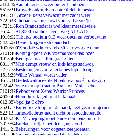
21
13:45
Aantal nertsen weer onder 1 miljoen
55
16:31
Brussel: onkruidverdelger tijdelijk toestaan
19
13:34
'Groene' kerst verwacht met zacht weer
7
22:53
Rabobank waarschuwt voor valse sms'jes
47
23:16
Ron Brandsteder is wel klaar met televisie
26
14:11
Al 8000 krabbels tegen weg A13-A16
10
10:02
Tilburgs podium 013 weer open na verbouwing
54
23:02
Dieren krijgen extra aandacht
100
05:00
'Koudste winter sinds 50 jaar voor de deur'
21
01:46
Koning opent WK voetbal voor daklozen
19
18:40
Beer gaat naast fotograaf zitten
88
11:47
Man dumpt vrouw en kids langs snelweg
22
16:58
Bestedingen aan tv-reclames lopen terug
15
15:29
Willie Wartaal wordt vader
16
13:31
Gediskwalificeerde Nibali: excuus én onbegrip
7
22:42
Dode man op straat in Brabants Molenschot
31
01:32
Reboot voor Xena: Warrior Princess
46
00:49
Hond in zak gedumpt in kanaal
6
12:38
Vogel jat GoPro
35
21:17
Burenruzie loopt uit de hand, heel gezin uitgeroeid
5
22:13
Haringvlietbrug nacht dicht om spoedreparatie
18
20:25
KLM-vliegtuig moet landen om barst in ruit
38
15:54
Bredanaar rijdt met fiets gans dood
14
11:21
Bekeuringen voor oogsten zeegroenten
20
11:06
Nieuwe olievelden ontdekt bij Mexico