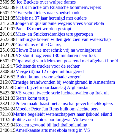
35
09:59
Ice Buckets over wulpse dames
59
03:39
F-16's in actie om Russische bommenwerpers
65
02:17
Overschot telers naar voedselbank
21
21:35
Meisje na 37 jaar herenigd met ouders
34
12:26
Jongen in quarantaine wegens vrees voor ebola
42
10:02
Paus: IS moet worden gestopt
29
10:18
Mars- en Snickersdrankjes teruggeroepen
26
23:48
Limburgse boeren willen geld zien van waterschap
41
22:20
Guardians of the Galaxy
25
10:02
Clown Bassie met schrik vrij na woningbrand
16
21:20
VS stuurt nog eens 130 militairen naar Irak
65
02:32
Opa walgt van kleinzoon poserend met afgehakt hoofd
12
19:17
Schietende trucker voor de rechter
28
08:43
Meisje (4) na 12 dagen uit bos gered
43
16:52
'Buien kunnen voor schade zorgen'
3
15:07
Ernstige brandwonden bij woningbrand in Amsterdam
8
12:58
Doden bij zelfmoordaanslag Afghanistan
54
23:08
VS voeren tweede serie luchtaanvallen op Irak uit
91
21:03
Sierra komt terug
23
21:12
Polen maakt haast met aanschaf gevechtshelikopters
26
04:24
Moeder Peter Jan Rens huilt om slechte pers
7
21:03
Marine begeleidt wetenschappers naar ijskoud eiland
1
19:55
Politie zoekt foto's bootongeval Vinkeveen
38
19:04
Koeien gewond bij luchtballonlanding
34
00:15
Amerikaanse arts met ebola terug in VS