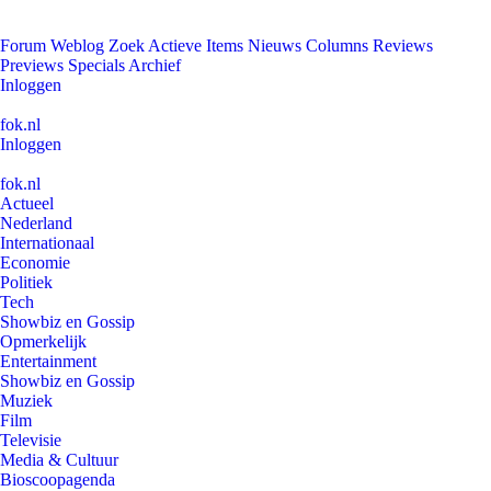
Forum
Weblog
Zoek
Actieve Items
Nieuws
Columns
Reviews
Previews
Specials
Archief
Inloggen
fok.nl
Inloggen
fok.nl
Actueel
Nederland
Internationaal
Economie
Politiek
Tech
Showbiz en Gossip
Opmerkelijk
Entertainment
Showbiz en Gossip
Muziek
Film
Televisie
Media & Cultuur
Bioscoopagenda