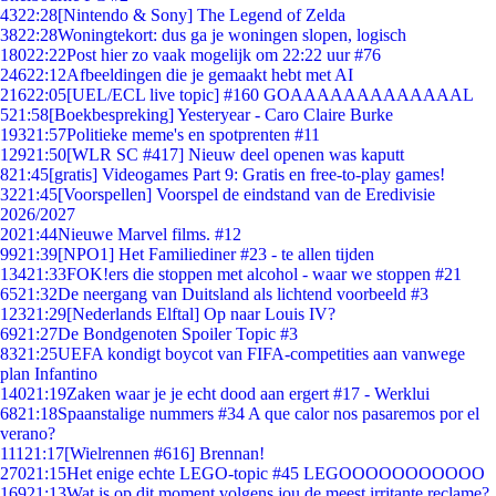
43
22:28
[Nintendo & Sony] The Legend of Zelda
38
22:28
Woningtekort: dus ga je woningen slopen, logisch
180
22:22
Post hier zo vaak mogelijk om 22:22 uur #76
246
22:12
Afbeeldingen die je gemaakt hebt met AI
216
22:05
[UEL/ECL live topic] #160 GOAAAAAAAAAAAAAL
5
21:58
[Boekbespreking] Yesteryear - Caro Claire Burke
193
21:57
Politieke meme's en spotprenten #11
129
21:50
[WLR SC #417] Nieuw deel openen was kaputt
8
21:45
[gratis] Videogames Part 9: Gratis en free-to-play games!
32
21:45
[Voorspellen] Voorspel de eindstand van de Eredivisie
2026/2027
20
21:44
Nieuwe Marvel films. #12
99
21:39
[NPO1] Het Familiediner #23 - te allen tijden
134
21:33
FOK!ers die stoppen met alcohol - waar we stoppen #21
65
21:32
De neergang van Duitsland als lichtend voorbeeld #3
123
21:29
[Nederlands Elftal] Op naar Louis IV?
69
21:27
De Bondgenoten Spoiler Topic #3
83
21:25
UEFA kondigt boycot van FIFA-competities aan vanwege
plan Infantino
140
21:19
Zaken waar je je echt dood aan ergert #17 - Werklui
68
21:18
Spaanstalige nummers #34 A que calor nos pasaremos por el
verano?
111
21:17
[Wielrennen #616] Brennan!
270
21:15
Het enige echte LEGO-topic #45 LEGOOOOOOOOOOO
169
21:13
Wat is op dit moment volgens jou de meest irritante reclame?