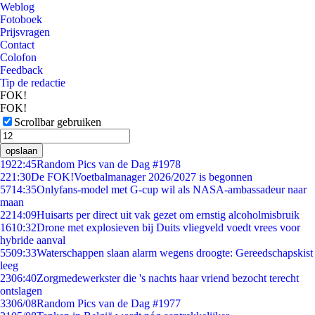
Weblog
Fotoboek
Prijsvragen
Contact
Colofon
Feedback
Tip de redactie
FOK!
FOK!
Scrollbar gebruiken
opslaan
19
22:45
Random Pics van de Dag #1978
2
21:30
De FOK!Voetbalmanager 2026/2027 is begonnen
57
14:35
Onlyfans-model met G-cup wil als NASA-ambassadeur naar
maan
22
14:09
Huisarts per direct uit vak gezet om ernstig alcoholmisbruik
16
10:32
Drone met explosieven bij Duits vliegveld voedt vrees voor
hybride aanval
55
09:33
Waterschappen slaan alarm wegens droogte: Gereedschapskist
leeg
23
06:40
Zorgmedewerkster die 's nachts haar vriend bezocht terecht
ontslagen
33
06/08
Random Pics van de Dag #1977