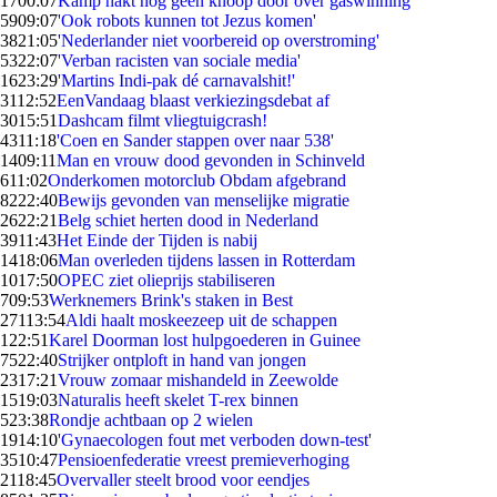
17
00:07
Kamp hakt nog geen knoop door over gaswinning
59
09:07
'Ook robots kunnen tot Jezus komen'
38
21:05
'Nederlander niet voorbereid op overstroming'
53
22:07
'Verban racisten van sociale media'
16
23:29
'Martins Indi-pak dé carnavalshit!'
31
12:52
EenVandaag blaast verkiezingsdebat af
30
15:51
Dashcam filmt vliegtuigcrash!
43
11:18
'Coen en Sander stappen over naar 538'
14
09:11
Man en vrouw dood gevonden in Schinveld
6
11:02
Onderkomen motorclub Obdam afgebrand
82
22:40
Bewijs gevonden van menselijke migratie
26
22:21
Belg schiet herten dood in Nederland
39
11:43
Het Einde der Tijden is nabij
14
18:06
Man overleden tijdens lassen in Rotterdam
10
17:50
OPEC ziet olieprijs stabiliseren
7
09:53
Werknemers Brink's staken in Best
271
13:54
Aldi haalt moskeezeep uit de schappen
1
22:51
Karel Doorman lost hulpgoederen in Guinee
75
22:40
Strijker ontploft in hand van jongen
23
17:21
Vrouw zomaar mishandeld in Zeewolde
15
19:03
Naturalis heeft skelet T-rex binnen
5
23:38
Rondje achtbaan op 2 wielen
19
14:10
'Gynaecologen fout met verboden down-test'
35
10:47
Pensioenfederatie vreest premieverhoging
21
18:45
Overvaller steelt brood voor eendjes