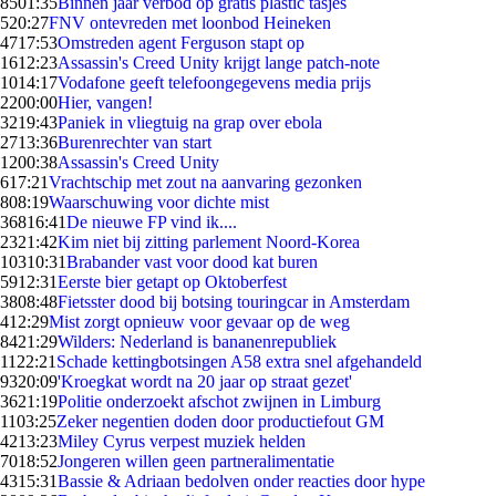
85
01:35
Binnen jaar verbod op gratis plastic tasjes
5
20:27
FNV ontevreden met loonbod Heineken
47
17:53
Omstreden agent Ferguson stapt op
16
12:23
Assassin's Creed Unity krijgt lange patch-note
10
14:17
Vodafone geeft telefoongegevens media prijs
22
00:00
Hier, vangen!
32
19:43
Paniek in vliegtuig na grap over ebola
27
13:36
Burenrechter van start
12
00:38
Assassin's Creed Unity
6
17:21
Vrachtschip met zout na aanvaring gezonken
8
08:19
Waarschuwing voor dichte mist
368
16:41
De nieuwe FP vind ik....
23
21:42
Kim niet bij zitting parlement Noord-Korea
103
10:31
Brabander vast voor dood kat buren
59
12:31
Eerste bier getapt op Oktoberfest
38
08:48
Fietsster dood bij botsing touringcar in Amsterdam
4
12:29
Mist zorgt opnieuw voor gevaar op de weg
84
21:29
Wilders: Nederland is bananenrepubliek
11
22:21
Schade kettingbotsingen A58 extra snel afgehandeld
93
20:09
'Kroegkat wordt na 20 jaar op straat gezet'
36
21:19
Politie onderzoekt afschot zwijnen in Limburg
11
03:25
Zeker negentien doden door productiefout GM
42
13:23
Miley Cyrus verpest muziek helden
70
18:52
Jongeren willen geen partneralimentatie
43
15:31
Bassie & Adriaan bedolven onder reacties door hype