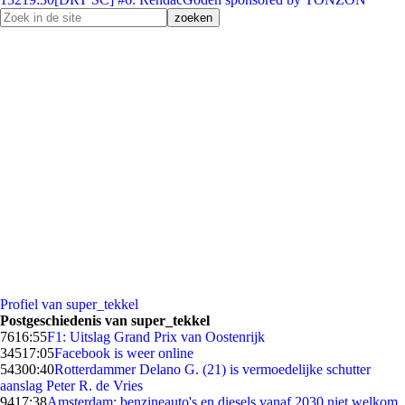
Profiel van super_tekkel
Postgeschiedenis van super_tekkel
76
16:55
F1: Uitslag Grand Prix van Oostenrijk
345
17:05
Facebook is weer online
543
00:40
Rotterdammer Delano G. (21) is vermoedelijke schutter
aanslag Peter R. de Vries
94
17:38
Amsterdam: benzineauto's en diesels vanaf 2030 niet welkom