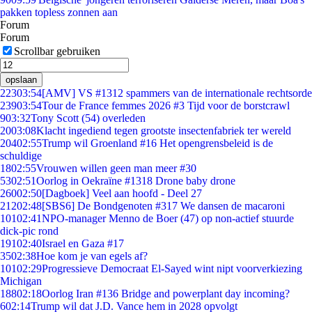
pakken topless zonnen aan
Forum
Forum
Scrollbar gebruiken
opslaan
223
03:54
[AMV] VS #1312 spammers van de internationale rechtsorde
239
03:54
Tour de France femmes 2026 #3 Tijd voor de borstcrawl
9
03:32
Tony Scott (54) overleden
20
03:08
Klacht ingediend tegen grootste insectenfabriek ter wereld
204
02:55
Trump wil Groenland #16 Het opengrensbeleid is de
schuldige
18
02:55
Vrouwen willen geen man meer #30
53
02:51
Oorlog in Oekraïne #1318 Drone baby drone
260
02:50
[Dagboek] Veel aan hoofd - Deel 27
212
02:48
[SBS6] De Bondgenoten #317 We dansen de macaroni
101
02:41
NPO-manager Menno de Boer (47) op non-actief stuurde
dick-pic rond
191
02:40
Israel en Gaza #17
35
02:38
Hoe kom je van egels af?
101
02:29
Progressieve Democraat El-Sayed wint nipt voorverkiezing
Michigan
188
02:18
Oorlog Iran #136 Bridge and powerplant day incoming?
6
02:14
Trump wil dat J.D. Vance hem in 2028 opvolgt