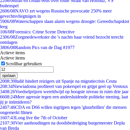
22
06/08
Iran en Oman eens over route Straat van Hormuz, VS
buitenspel
26
06/08
NAVO zet wegens Russische provocatie 250% meer
gevechtsvliegtuigen in
59
06/08
Waterschappen slaan alarm wegens droogte: Gereedschapskist
leeg
1
06/08
Forensics: Crime Scene Detective
23
06/08
Zorgmedewerkster die 's nachts haar vriend bezocht terecht
ontslagen
38
06/08
Random Pics van de Dag #1977
Actieve items
Actieve items
Scrollbar gebruiken
opslaan
20
08:39
Italië hindert reizigers uit Spanje na migratiecrisis Ceuta
2
08:34
Niewiadoma profiteert van pokerspel en grijpt geel op Ventoux
34
08:26
Voedselprijzen wereldwijd op hoogste niveau in ruim drie jaar
66
08:24
Meer agressie tegen een andersluidende politieke mening, laat
jij je intimideren?
24
07:46
CDA en D66 willen ingrijpen tegen 'gluurbrillen' die mensen
ongemerkt filmen
16
07:43
Long live the 7th of October
21
07:30
Vier aanhoudingen na doodsbedreiging burgemeester Depla
van Breda