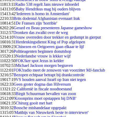
118
13:11
Radio 538 regelt Jans nieuwe inboedel
143
13:05
Baby Hendrikus mag bij ouders blijven
154
13:42
'Iedereen is homo in Amsterdam'
22
10:33
Brits dodental Afghanistan evenaart Irak
108
14:51
De Fransen zijn 'horrible'
62
02:26
Gerard en Beau presenteren Japanse gameshow
31
12:57
Dronken das zwalkt over de weg
52
14:10
Vrouw overreden door trekker en gedumpt in gierput
160
16:31
Herdenkingsdienst King of Pop afgelopen
139
09:23
Chinezen en Oeigoeren gaan elkaar te lijf
30
17:26
Politieagenten beginnen donutshop
155
20:13
Nederlandse vrouw is lekker wijf
110
22:50
FOK!ker spot Jezus in kelder
107
02:53
Michael Jackson morgen begraven
11
22:01
FOK!radio meet de zenuwen van voorzitter MJ-fanclub
32
16:57
Bezopen echtpaar betrapt bij drankcontrole
190
17:19
VS houden aanval Israël op Iran niet tegen
16
22:33
Geen groter dogma dan Hilversum
133
21:22
Californië in fiscale noodtoestand
106
18:33
Birgit Schuurman bevallen van zoon
25
12:09
'Kroonprins moet opstappen bij DNB'
106
21:35
Chirurg gooit met hart
30
10:32
Bossche mishandelaar opgepakt
13
15:05
'Matthijs van Nieuwkerk beste tv-interviewer'