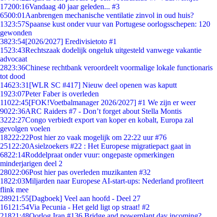
172
00:16
Vandaag 40 jaar geleden... #3
65
00:01
Aanbrengen mechanische ventilatie zinvol in oud huis?
13
23:57
Spaanse kust onder vuur van Portugese oorlogsschepen: 120
gewonden
38
23:54
[2026/2027] Eredivisietoto #1
15
23:43
Rechtszaak dodelijk ongeluk uitgesteld vanwege vakantie
advocaat
28
23:36
Chinese rechtbank veroordeelt voormalige lokale functionaris
tot dood
146
23:31
[WLR SC #417] Nieuw deel openen was kaputt
19
23:07
Peter Faber is overleden
110
22:45
[FOK!Voetbalmanager 2026/2027] #1 We zijn er weer
90
22:36
ARC Raiders #7 - Don’t forget about Stella Montis
32
22:27
Congo verbiedt export van koper en kobalt, Europa zal
gevolgen voelen
182
22:22
Post hier zo vaak mogelijk om 22:22 uur #76
251
22:20
Asielzoekers #22 : Het Europese migratiepact gaat in
68
22:14
Roddelpraat onder vuur: ongepaste opmerkingen
minderjarigen deel 2
280
22:06
Post hier pas overleden muzikanten #32
18
22:03
Miljarden naar Europese AI-start-ups: Nederland profiteert
flink mee
289
21:55
[Dagboek] Veel aan hoofd - Deel 27
161
21:54
Via Pecunia - Het geld ligt op straat! #2
218
21:48
Oorlog Iran #136 Bridge and powerplant day incoming?