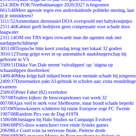
2
14:30
De FOK!Voetbalmanager 2026/2027 is begonnen
66
13:48
Meer agressie tegen een andersluidende politieke mening, laat
jij je intimideren?
31
11:52
Amsterdams dierenasiel DOA overspoeld met babykonijntjes
25
11:46
Kabinet geeft bedrijven geen compensatie voor schade door
laagwater
23
11:14
OM eist TBS tegen verwarde man die agenten stak met
aardappelschilmesje
30
11:08
Tropische hitte keert zondag terug met lokaal 32 graden
30
10:12
Trump grijpt weer in op automatisch staatsburgerschap bij
geboorte in VS
55
09:51
Dikke Van Dale neemt 'vulvalippen' op: 'stigma op
schaamlippen doorbreken'
14
09:40
Meta krijgt half miljard boete voor mentale schade bij jongeren
24
09:37
Denemarken pakt AI-gebruik in scholen aan: extra mondelinge
examens
25
09:05
Peter Faber (82) overleden
7
07/08
Trailers kijken: de bioscoopreleases van week 32
0
07/08
Ajax veel te sterk voor Shelbourne, maar houdt schade beperkt
1
07/08
Nieuwkomers schitteren bij ruime Europese zege FC Twente
19
07/08
Random Pics van de Dag #1978
15
06/08
Ontslagen bij Halo Studios na Campaign Evolved
19
06/08
PS5-doos waarschuwt voor einde fysieke games
2
06/08
Le Court wint na nerveuze finale, Pieterse derde
29
06/08
NPO-manager Menno de Boer geschorst na dickpic in