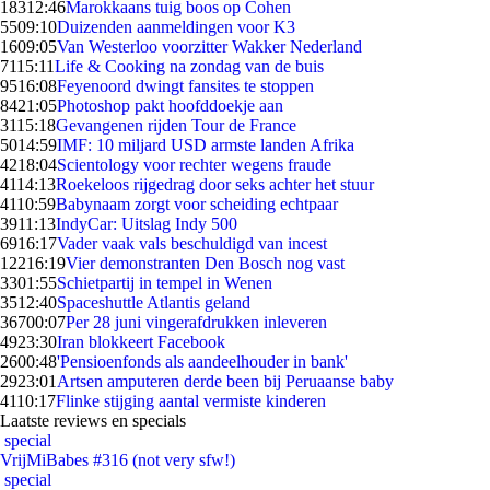
183
12:46
Marokkaans tuig boos op Cohen
55
09:10
Duizenden aanmeldingen voor K3
16
09:05
Van Westerloo voorzitter Wakker Nederland
71
15:11
Life & Cooking na zondag van de buis
95
16:08
Feyenoord dwingt fansites te stoppen
84
21:05
Photoshop pakt hoofddoekje aan
31
15:18
Gevangenen rijden Tour de France
50
14:59
IMF: 10 miljard USD armste landen Afrika
42
18:04
Scientology voor rechter wegens fraude
41
14:13
Roekeloos rijgedrag door seks achter het stuur
41
10:59
Babynaam zorgt voor scheiding echtpaar
39
11:13
IndyCar: Uitslag Indy 500
69
16:17
Vader vaak vals beschuldigd van incest
122
16:19
Vier demonstranten Den Bosch nog vast
33
01:55
Schietpartij in tempel in Wenen
35
12:40
Spaceshuttle Atlantis geland
367
00:07
Per 28 juni vingerafdrukken inleveren
49
23:30
Iran blokkeert Facebook
26
00:48
'Pensioenfonds als aandeelhouder in bank'
29
23:01
Artsen amputeren derde been bij Peruaanse baby
41
10:17
Flinke stijging aantal vermiste kinderen
Laatste reviews en specials
special
VrijMiBabes #316 (not very sfw!)
special