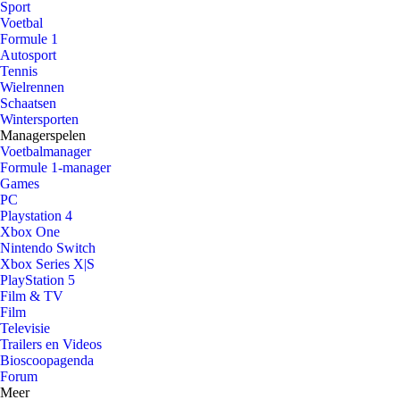
Sport
Voetbal
Formule 1
Autosport
Tennis
Wielrennen
Schaatsen
Wintersporten
Managerspelen
Voetbalmanager
Formule 1-manager
Games
PC
Playstation 4
Xbox One
Nintendo Switch
Xbox Series X|S
PlayStation 5
Film & TV
Film
Televisie
Trailers en Videos
Bioscoopagenda
Forum
Meer