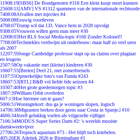
119
08:19
[SBS6] De Bondgenoten #318 Een klein kusje moet kunnen
256
08:11
[AMV] VS #1312 spammers van de internationale rechtsorde
74
08:08
Afvallen met injecties #4
50
08:08
Eeuwig voortleven
47
08:07
Trump wil dat J.D. Vance hem in 2028 opvolgt
93
08:05
Vrouwen willen geen man meer #30
120
08:03
Het RLS Social Media-topic #160 Zonder Kolonel!!
77
08:00
Techniekles verdwijnt uit onderbouw: maar half zo veel uren
als 2007
122
07:59
Jonge Cambridge professor stapt op na claims over plagiaat
en leugens
25
07:58
Op vakantie met (kleine) kinderen #30
106
07:55
[Breien] Deel 21, met zomerbreisels
11
07:55
Opmerkelijke foto's van Funda #243
186
07:53
[RTL] B&B vol liefde 6de seizoen #4
103
07:40
Het grote goedemorgen topic #3
18
07:39
William Orbit overleden
6
07:13
Hoe hiermee om te gaan?
50
06:51
Woningtekort: dus ga je woningen slopen, logisch
147
06:38
Migranten breken door grens naar Ceuta in Spanje,l #10
46
06:34
Jezelf gelukkig voelen als vrijgezelle vijftiger
71
06:34
MODUS Super Series Darts #2: 's werelds mooiste
dartskweekvijver
277
06:26
Tropisch aquarium #73 - Het blijft toch kriebelen.
4
05:26
EK Atletiek 2026 te Birmingham #1