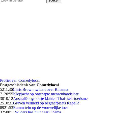
Profiel van Comedylocal
Postgeschiedenis van Comedylocal
52
11:36
Chris Brown twittert over Rihanna
71
20:55
Klopjacht op ontsnapte mensenhandelaar
30
10:12
Australiërs grootste klanten Thais sekstoerisme
25
10:31
Graven vernield op begraafplaats Kapelle
89
21:53
Rammstein op de vrouwelijke toer
325
00:11
Wilders haalt uit naar Obama