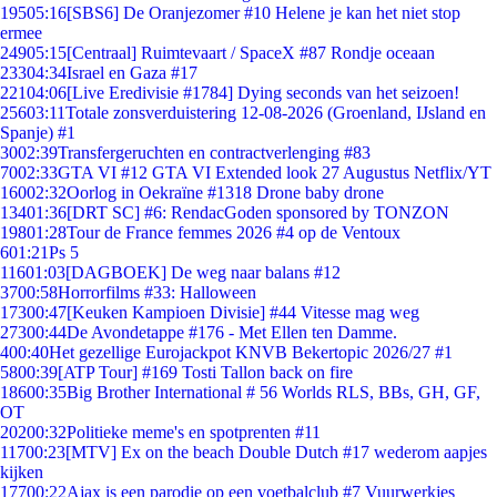
195
05:16
[SBS6] De Oranjezomer #10 Helene je kan het niet stop
ermee
249
05:15
[Centraal] Ruimtevaart / SpaceX #87 Rondje oceaan
233
04:34
Israel en Gaza #17
221
04:06
[Live Eredivisie #1784] Dying seconds van het seizoen!
256
03:11
Totale zonsverduistering 12-08-2026 (Groenland, IJsland en
Spanje) #1
30
02:39
Transfergeruchten en contractverlenging #83
70
02:33
GTA VI #12 GTA VI Extended look 27 Augustus Netflix/YT
160
02:32
Oorlog in Oekraïne #1318 Drone baby drone
134
01:36
[DRT SC] #6: RendacGoden sponsored by TONZON
198
01:28
Tour de France femmes 2026 #4 op de Ventoux
6
01:21
Ps 5
116
01:03
[DAGBOEK] De weg naar balans #12
37
00:58
Horrorfilms #33: Halloween
173
00:47
[Keuken Kampioen Divisie] #44 Vitesse mag weg
273
00:44
De Avondetappe #176 - Met Ellen ten Damme.
4
00:40
Het gezellige Eurojackpot KNVB Bekertopic 2026/27 #1
58
00:39
[ATP Tour] #169 Tosti Tallon back on fire
186
00:35
Big Brother International # 56 Worlds RLS, BBs, GH, GF,
OT
202
00:32
Politieke meme's en spotprenten #11
117
00:23
[MTV] Ex on the beach Double Dutch #17 wederom aapjes
kijken
177
00:22
Ajax is een parodie op een voetbalclub #7 Vuurwerkjes