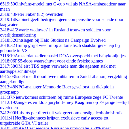
65
19:50
Onlyfans-model met G-cup wil als NASA-ambassadeur naar
maan
25
19:43
Peter Faber (82) overleden
25
19:14
Kabinet geeft bedrijven geen compensatie voor schade door
laagwater
24
18:41
'Zwarte weduwes' in Rusland trouwen soldaten voor
overlijdensuitkering
15
18:32
Ontslagen bij Halo Studios na Campaign Evolved
30
18:32
Trump grijpt weer in op automatisch staatsburgerschap bij
geboorte in VS
31
18:19
Amsterdams dierenasiel DOA overspoeld met babykonijntjes
19
18:06
PS5-doos waarschuwt voor einde fysieke games
23
17:58
OM eist TBS tegen verwarde man die agenten stak met
aardappelschilmesje
69
15:03
Israël meldt dood twee militairen in Zuid-Libanon, vergelding
aangekondigd
29
13:48
NPO-manager Menno de Boer geschorst na dickpic in
groepsapp
1
13:37
Nieuwkomers schitteren bij ruime Europese zege FC Twente
14
12:19
Zangeres en Idols-jurylid Jerney Kaagman op 79-jarige leeftijd
overleden
24
12:00
Huisarts per direct uit vak gezet om ernstig alcoholmisbruik
10
11:41
Netflix-abonnees krijgen exclusieve early access tot
uitgebreide GTA VI trailer
26
10:54
NAVO zet wegens Russische provocatie 250% meer