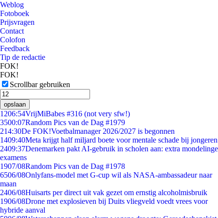
Weblog
Fotoboek
Prijsvragen
Contact
Colofon
Feedback
Tip de redactie
FOK!
FOK!
Scrollbar gebruiken
opslaan
12
06:54
VrijMiBabes #316 (not very sfw!)
35
00:07
Random Pics van de Dag #1979
2
14:30
De FOK!Voetbalmanager 2026/2027 is begonnen
14
09:40
Meta krijgt half miljard boete voor mentale schade bij jongeren
24
09:37
Denemarken pakt AI-gebruik in scholen aan: extra mondelinge
examens
19
07/08
Random Pics van de Dag #1978
65
06/08
Onlyfans-model met G-cup wil als NASA-ambassadeur naar
maan
24
06/08
Huisarts per direct uit vak gezet om ernstig alcoholmisbruik
19
06/08
Drone met explosieven bij Duits vliegveld voedt vrees voor
hybride aanval