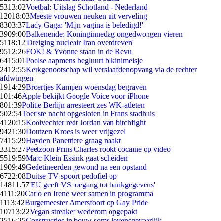
53
13:02
Voetbal: Uitslag Schotland - Nederland
120
18:03
Meeste vrouwen neuken uit verveling
83
03:37
Lady Gaga: 'Mijn vagina is beledigd!'
39
09:00
Balkenende: Koninginnedag ongedwongen vieren
51
18:12
'Dreiging nucleair Iran overdreven'
95
12:26
FOK! & Yvonne staan in de Revu
64
15:01
Poolse aapmens begluurt bikinimeisje
24
12:55
Kerkgenootschap wil verslaafdenopvang via de rechter
afdwingen
19
14:29
Broertjes Kampen woensdag begraven
1
01:46
Apple bekijkt Google Voice voor iPhone
8
01:39
Politie Berlijn arresteert zes WK-atleten
5
02:54
Toeriste nacht opgesloten in Frans stadhuis
41
20:15
Kooivechter redt Jordan van bitchfight
94
21:30
Doutzen Kroes is weer vrijgezel
74
15:29
Hayden Panettiere graag naakt
33
15:27
Peetzoon Prins Charles rookt cocaïne op video
55
19:59
Marc Klein Essink gaat scheiden
19
09:49
Gedetineerden gewond na een opstand
67
22:08
Duitse TV spoort pedofiel op
148
11:57
'EU geeft VS toegang tot bankgegevens'
41
11:20
Carlo en Irene weer samen in programma
11
13:42
Burgemeester Amersfoort op Gay Pride
107
13:22
Vegan streaker wederom opgepakt
25
16:25
Constructies in bouw soms levensgevaarlijk