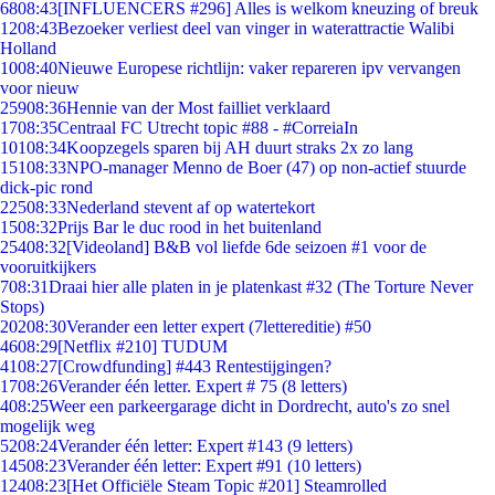
68
08:43
[INFLUENCERS #296] Alles is welkom kneuzing of breuk
12
08:43
Bezoeker verliest deel van vinger in waterattractie Walibi
Holland
10
08:40
Nieuwe Europese richtlijn: vaker repareren ipv vervangen
voor nieuw
259
08:36
Hennie van der Most failliet verklaard
17
08:35
Centraal FC Utrecht topic #88 - #CorreiaIn
101
08:34
Koopzegels sparen bij AH duurt straks 2x zo lang
151
08:33
NPO-manager Menno de Boer (47) op non-actief stuurde
dick-pic rond
225
08:33
Nederland stevent af op watertekort
15
08:32
Prijs Bar le duc rood in het buitenland
254
08:32
[Videoland] B&B vol liefde 6de seizoen #1 voor de
vooruitkijkers
7
08:31
Draai hier alle platen in je platenkast #32 (The Torture Never
Stops)
202
08:30
Verander een letter expert (7lettereditie) #50
46
08:29
[Netflix #210] TUDUM
41
08:27
[Crowdfunding] #443 Rentestijgingen?
17
08:26
Verander één letter. Expert # 75 (8 letters)
4
08:25
Weer een parkeergarage dicht in Dordrecht, auto's zo snel
mogelijk weg
52
08:24
Verander één letter: Expert #143 (9 letters)
145
08:23
Verander één letter: Expert #91 (10 letters)
124
08:23
[Het Officiële Steam Topic #201] Steamrolled