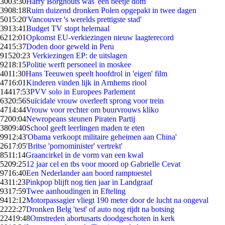
30
03:30
Harry Borghouts was 'een beetje dom'
39
08:18
Ruim duizend dronken Polen opgepakt in twee dagen
50
15:20
'Vancouver 's werelds prettigste stad'
39
13:41
Budget TV stopt helemaal
62
12:01
Opkomst EU-verkiezingen nieuw laagterecord
24
15:37
Doden door geweld in Peru
915
20:23
Verkiezingen EP: de uitslagen
92
18:15
Politie werft personeel in moskee
40
11:30
Hans Teeuwen speelt hoofdrol in 'eigen' film
47
16:01
Kinderen vinden lijk in Arnhems riool
144
17:53
PVV solo in Europees Parlement
63
20:56
Suïcidale vrouw overleeft sprong voor trein
47
14:44
Vrouw voor rechter om buurvrouws kliko
72
00:04
Newropeans steunen Piraten Partij
38
09:40
School geeft leerlingen maden te eten
99
12:43
'Obama verkoopt militaire geheimen aan China'
26
17:05
'Britse 'pornominister' vertrekt'
85
11:14
Graancirkel in de vorm van een kwal
52
09:25
12 jaar cel en tbs voor moord op Gabrielle Cevat
97
16:40
Een Nederlander aan boord ramptoestel
43
11:23
Pinkpop blijft nog tien jaar in Landgraaf
93
17:59
Twee aanhoudingen in Efteling
94
12:12
Motorpassagier vliegt 190 meter door de lucht na ongeval
22
22:27
Dronken Belg 'test' of auto nog rijdt na botsing
224
19:48
Omstreden abortusarts doodgeschoten in kerk