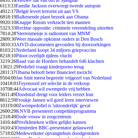
84
10:14
Nieuwe flat valt om in Sjanghai
61
13:33
Familie Jackson overweegt tweede autopsie
49
12:17
België levert terrorist uit aan VS
68
18:19
Balkenende plant bezoek aan Obama
99
20:10
Knappe Russin verkracht tien mannen
53
23:33
Rechtse oppositie: criminele vreemdeling uitzetten
78
14:28
'Sterrenmeisje is radiostunt van MNM'
28
09:30
Weer massale opkomst ouders in Den Bosch
38
10:33
AIVD-documenten gevonden bij doorzoekingen
81
03:21
Nederland koopt 34 miljoen griepvaccins
82
18:10
Piloot overlijdt tijdens vlucht
32
19:26
Raad van de Hoeders behandelt 646 klachten
130
21:29
Pedofiel vraagt kinderporno terug
28
11:37
Obama belooft beter financieel toezicht
95
04:00
Jan Smit meest begeerde vrijgezel van Nederland
104
18:01
Feyenoord zet selectie in de verkoop
107
08:44
Advocaat wil zwempedo vrij hebben
56
11:49
Doodstraf dreigt voor leiders verzet Iran
86
12:59
Froukje Jansen wil goed leren interviewen
103
19:00
Zwempedofiel is 'uitzonderlijk' geval
26
00:29
KNVB presenteert competitieprogramma
23
18:49
Dode vrouw in zorgcentrum
14
16:44
Privéklinieken willen gelijke kansen
16
10:43
Omstreden BBC-presentator gelauwerd
57
18:02
Medewerkster opvangtehuis doodgestoken