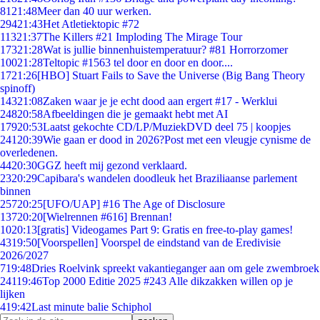
81
21:48
Meer dan 40 uur werken.
294
21:43
Het Atletiektopic #72
113
21:37
The Killers #21 Imploding The Mirage Tour
173
21:28
Wat is jullie binnenhuistemperatuur? #81 Horrorzomer
100
21:28
Teltopic #1563 tel door en door en door....
17
21:26
[HBO] Stuart Fails to Save the Universe (Big Bang Theory
spinoff)
143
21:08
Zaken waar je je echt dood aan ergert #17 - Werklui
248
20:58
Afbeeldingen die je gemaakt hebt met AI
179
20:53
Laatst gekochte CD/LP/MuziekDVD deel 75 | koopjes
241
20:39
Wie gaan er dood in 2026?Post met een vleugje cynisme de
overledenen.
44
20:30
GGZ heeft mij gezond verklaard.
23
20:29
Capibara's wandelen doodleuk het Braziliaanse parlement
binnen
257
20:25
[UFO/UAP] #16 The Age of Disclosure
137
20:20
[Wielrennen #616] Brennan!
10
20:13
[gratis] Videogames Part 9: Gratis en free-to-play games!
43
19:50
[Voorspellen] Voorspel de eindstand van de Eredivisie
2026/2027
7
19:48
Dries Roelvink spreekt vakantieganger aan om gele zwembroek
241
19:46
Top 2000 Editie 2025 #243 Alle dikzakken willen op je
lijken
4
19:42
Last minute balie Schiphol