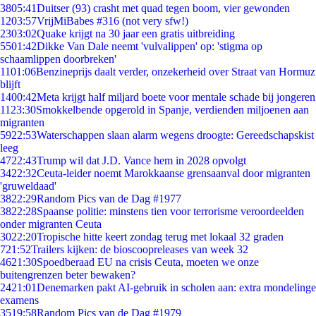
38
05:41
Duitser (93) crasht met quad tegen boom, vier gewonden
12
03:57
VrijMiBabes #316 (not very sfw!)
23
03:02
Quake krijgt na 30 jaar een gratis uitbreiding
55
01:42
Dikke Van Dale neemt 'vulvalippen' op: 'stigma op
schaamlippen doorbreken'
11
01:06
Benzineprijs daalt verder, onzekerheid over Straat van Hormuz
blijft
14
00:42
Meta krijgt half miljard boete voor mentale schade bij jongeren
11
23:30
Smokkelbende opgerold in Spanje, verdienden miljoenen aan
migranten
59
22:53
Waterschappen slaan alarm wegens droogte: Gereedschapskist
leeg
47
22:43
Trump wil dat J.D. Vance hem in 2028 opvolgt
34
22:32
Ceuta-leider noemt Marokkaanse grensaanval door migranten
'gruweldaad'
38
22:29
Random Pics van de Dag #1977
38
22:28
Spaanse politie: minstens tien voor terrorisme veroordeelden
onder migranten Ceuta
30
22:20
Tropische hitte keert zondag terug met lokaal 32 graden
7
21:52
Trailers kijken: de bioscoopreleases van week 32
46
21:30
Spoedberaad EU na crisis Ceuta, moeten we onze
buitengrenzen beter bewaken?
24
21:01
Denemarken pakt AI-gebruik in scholen aan: extra mondelinge
examens
35
19:58
Random Pics van de Dag #1979