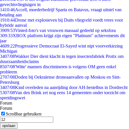
gevechtsvliegtuigen in
14
10:46
Accell, moederbedrijf Sparta en Batavus, vraagt uitstel van
betaling aan
19
10:44
Drone met explosieven bij Duits vliegveld voedt vrees voor
hybride aanval
39
09:53
Vinted-foto's van vrouwen massaal gedeeld op seksfora
3
09:33
XBOX platform krijgt zijn eigen "Platinum" achievements dit
jaar
46
09:22
Progressieve Democraat El-Sayed wint nipt voorverkiezing
Michigan
34
07/08
Wakker Dier dient klacht in tegen insectenfabriek Protix om
duurzaamheidsclaims
85
07/08
'Witte' mannen discrimineren is volgens OM geen enkel
probleem
27
07/08
Doden bij Oekraïense droneaanvallen op Moskou en Sint-
Petersburg
34
07/08
Kind overleden na aanrijding door AH-bestelbus in Dordrecht
53
07/08
Van den Brink zet nog eens 14 gemeenten onder toezicht om
spreidingswet
Forum
Forum
Scrollbar gebruiken
opslaan