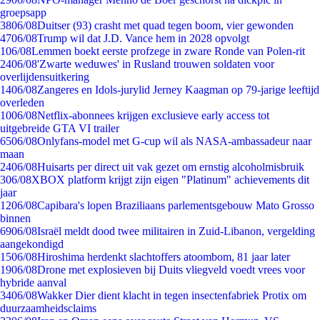
groepsapp
38
06/08
Duitser (93) crasht met quad tegen boom, vier gewonden
47
06/08
Trump wil dat J.D. Vance hem in 2028 opvolgt
1
06/08
Lemmen boekt eerste profzege in zware Ronde van Polen-rit
24
06/08
'Zwarte weduwes' in Rusland trouwen soldaten voor
overlijdensuitkering
14
06/08
Zangeres en Idols-jurylid Jerney Kaagman op 79-jarige leeftijd
overleden
10
06/08
Netflix-abonnees krijgen exclusieve early access tot
uitgebreide GTA VI trailer
65
06/08
Onlyfans-model met G-cup wil als NASA-ambassadeur naar
maan
24
06/08
Huisarts per direct uit vak gezet om ernstig alcoholmisbruik
3
06/08
XBOX platform krijgt zijn eigen "Platinum" achievements dit
jaar
12
06/08
Capibara's lopen Braziliaans parlementsgebouw Mato Grosso
binnen
69
06/08
Israël meldt dood twee militairen in Zuid-Libanon, vergelding
aangekondigd
15
06/08
Hiroshima herdenkt slachtoffers atoombom, 81 jaar later
19
06/08
Drone met explosieven bij Duits vliegveld voedt vrees voor
hybride aanval
34
06/08
Wakker Dier dient klacht in tegen insectenfabriek Protix om
duurzaamheidsclaims