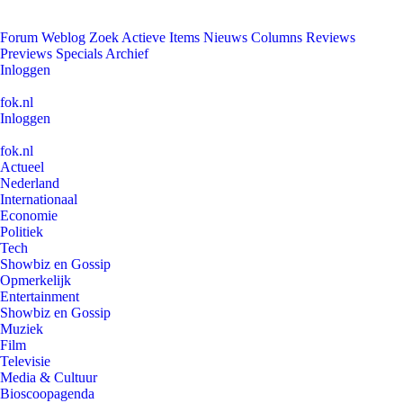
Forum
Weblog
Zoek
Actieve Items
Nieuws
Columns
Reviews
Previews
Specials
Archief
Inloggen
fok.nl
Inloggen
fok.nl
Actueel
Nederland
Internationaal
Economie
Politiek
Tech
Showbiz en Gossip
Opmerkelijk
Entertainment
Showbiz en Gossip
Muziek
Film
Televisie
Media & Cultuur
Bioscoopagenda