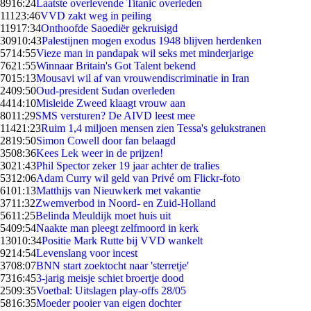
89
16:24
Laatste overlevende Titanic overleden
111
23:46
VVD zakt weg in peiling
119
17:34
Onthoofde Saoediër gekruisigd
309
10:43
Palestijnen mogen exodus 1948 blijven herdenken
57
14:55
Vieze man in pandapak wil seks met minderjarige
76
21:55
Winnaar Britain's Got Talent bekend
70
15:13
Mousavi wil af van vrouwendiscriminatie in Iran
24
09:50
Oud-president Sudan overleden
44
14:10
Misleide Zweed klaagt vrouw aan
80
11:29
SMS versturen? De AIVD leest mee
114
21:23
Ruim 1,4 miljoen mensen zien Tessa's gelukstranen
28
19:50
Simon Cowell door fan belaagd
35
08:36
Kees Lek weer in de prijzen!
30
21:43
Phil Spector zeker 19 jaar achter de tralies
53
12:06
Adam Curry wil geld van Privé om Flickr-foto
61
01:13
Matthijs van Nieuwkerk met vakantie
37
11:32
Zwemverbod in Noord- en Zuid-Holland
56
11:25
Belinda Meuldijk moet huis uit
54
09:54
Naakte man pleegt zelfmoord in kerk
130
10:34
Positie Mark Rutte bij VVD wankelt
92
14:54
Levenslang voor incest
37
08:07
BNN start zoektocht naar 'sterretje'
73
16:45
3-jarig meisje schiet broertje dood
25
09:35
Voetbal: Uitslagen play-offs 28/05
58
16:35
Moeder pooier van eigen dochter