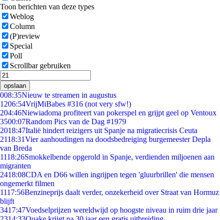
Toon berichten van deze types
Weblog
Column
(P)review
Special
Poll
Scrollbar gebruiken
opslaan
0
08:35
Nieuw te streamen in augustus
12
06:54
VrijMiBabes #316 (not very sfw!)
2
04:46
Niewiadoma profiteert van pokerspel en grijpt geel op Ventoux
35
00:07
Random Pics van de Dag #1979
20
18:47
Italië hindert reizigers uit Spanje na migratiecrisis Ceuta
21
18:31
Vier aanhoudingen na doodsbedreiging burgemeester Depla
van Breda
11
18:26
Smokkelbende opgerold in Spanje, verdienden miljoenen aan
migranten
24
18:08
CDA en D66 willen ingrijpen tegen 'gluurbrillen' die mensen
ongemerkt filmen
11
17:56
Benzineprijs daalt verder, onzekerheid over Straat van Hormuz
blijft
34
17:47
Voedselprijzen wereldwijd op hoogste niveau in ruim drie jaar
23
14:33
Quake krijgt na 30 jaar een gratis uitbreiding