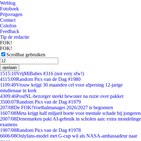
Weblog
Fotoboek
Prijsvragen
Contact
Colofon
Feedback
Tip de redactie
FOK!
FOK!
Scrollbar gebruiken
opslaan
15
15:10
VrijMiBabes #316 (not very sfw!)
41
15:09
Random Pics van de Dag #1980
11
09:49
Vrouw krijgt 30 maanden cel voor afpersing 12-jarige
misdienaar in kerk
43
09:46
PostNL-bezorger steekt bewoner na ruzie over pakket
35
00:07
Random Pics van de Dag #1979
2
07/08
De FOK!Voetbalmanager 2026/2027 is begonnen
16
07/08
Meta krijgt half miljard boete voor mentale schade bij jongeren
20
07/08
Denemarken pakt AI-gebruik in scholen aan: extra mondelinge
examens
19
07/08
Random Pics van de Dag #1978
66
06/08
Onlyfans-model met G-cup wil als NASA-ambassadeur naar