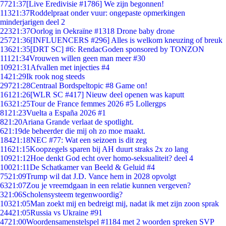
77
21:37
[Live Eredivisie #1786] We zijn begonnen!
113
21:37
Roddelpraat onder vuur: ongepaste opmerkingen
minderjarigen deel 2
223
21:37
Oorlog in Oekraïne #1318 Drone baby drone
257
21:36
[INFLUENCERS #296] Alles is welkom kneuzing of breuk
136
21:35
[DRT SC] #6: RendacGoden sponsored by TONZON
111
21:34
Vrouwen willen geen man meer #30
109
21:31
Afvallen met injecties #4
14
21:29
Ik rook nog steeds
297
21:28
Centraal Bordspeltopic #8 Game on!
161
21:26
[WLR SC #417] Nieuw deel openen was kaputt
163
21:25
Tour de France femmes 2026 #5 Lollergps
81
21:23
Vuelta a España 2026 #1
8
21:20
Ariana Grande verlaat de spotlight.
6
21:19
de beheerder die mij oh zo moe maakt.
184
21:18
NEC #77: Wat een seizoen is dit zeg
116
21:15
Koopzegels sparen bij AH duurt straks 2x zo lang
109
21:12
Hoe denkt God echt over homo-seksualiteit? deel 4
100
21:11
De Schatkamer van Beeld & Geluid #4
75
21:09
Trump wil dat J.D. Vance hem in 2028 opvolgt
63
21:07
Zou je vreemdgaan in een relatie kunnen vergeven?
3
21:06
Scholensysteem tegenwoordig?
103
21:05
Man zoekt mij en bedreigt mij, nadat ik met zijn zoon sprak
244
21:05
Russia vs Ukraine #91
47
21:00
Woordensamenstelspel #1184 met 2 woorden spreken SVP