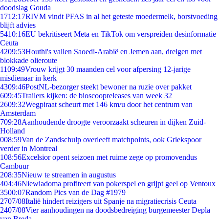
doodslag Gouda
17
12:17
RIVM vindt PFAS in al het geteste moedermelk, borstvoeding
blijft advies
54
10:16
EU bekritiseert Meta en TikTok om verspreiden desinformatie
Ceuta
42
09:53
Houthi's vallen Saoedi-Arabië en Jemen aan, dreigen met
blokkade olieroute
11
09:49
Vrouw krijgt 30 maanden cel voor afpersing 12-jarige
misdienaar in kerk
43
09:46
PostNL-bezorger steekt bewoner na ruzie over pakket
6
09:45
Trailers kijken: de bioscoopreleases van week 32
26
09:32
Wegpiraat scheurt met 146 km/u door het centrum van
Amsterdam
7
09:28
Aanhoudende droogte veroorzaakt scheuren in dijken Zuid-
Holland
0
08:59
Van de Zandschulp overleeft matchpoints, ook Griekspoor
verder in Montreal
1
08:56
Excelsior opent seizoen met ruime zege op promovendus
Cambuur
2
08:35
Nieuw te streamen in augustus
4
04:46
Niewiadoma profiteert van pokerspel en grijpt geel op Ventoux
35
00:07
Random Pics van de Dag #1979
27
07/08
Italië hindert reizigers uit Spanje na migratiecrisis Ceuta
24
07/08
Vier aanhoudingen na doodsbedreiging burgemeester Depla
van Breda