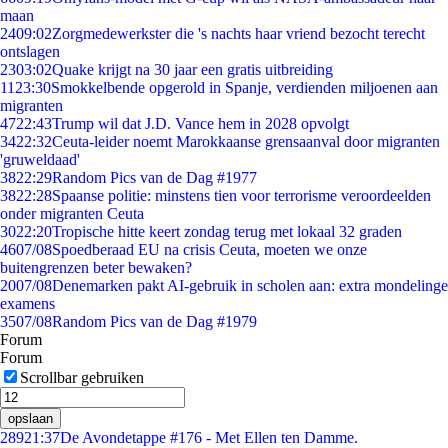
maan
24
09:02
Zorgmedewerkster die 's nachts haar vriend bezocht terecht
ontslagen
23
03:02
Quake krijgt na 30 jaar een gratis uitbreiding
11
23:30
Smokkelbende opgerold in Spanje, verdienden miljoenen aan
migranten
47
22:43
Trump wil dat J.D. Vance hem in 2028 opvolgt
34
22:32
Ceuta-leider noemt Marokkaanse grensaanval door migranten
'gruweldaad'
38
22:29
Random Pics van de Dag #1977
38
22:28
Spaanse politie: minstens tien voor terrorisme veroordeelden
onder migranten Ceuta
30
22:20
Tropische hitte keert zondag terug met lokaal 32 graden
46
07/08
Spoedberaad EU na crisis Ceuta, moeten we onze
buitengrenzen beter bewaken?
20
07/08
Denemarken pakt AI-gebruik in scholen aan: extra mondelinge
examens
35
07/08
Random Pics van de Dag #1979
Forum
Forum
Scrollbar gebruiken
opslaan
289
21:37
De Avondetappe #176 - Met Ellen ten Damme.