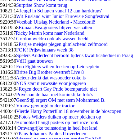
59
14:39
Surprise Show komt terug
108
21:14
'Jeugd in Schagen vanaf 12 aan harddrugs'
37
21:30
Wit-Rusland wint Junior Eurovisie Songfestival
92
20:56
Voetbal: Uitslag Nederland - Macedonië
165
19:58
Ei-naar-Bea-gooiers blijven vastzitten
35
11:07
Ricky Martin komt naar Nederland
35
12:31
Gordon weldra ook als wassen beeld
144
18:52
Parijse meisjes plegen glimlachend zelfmoord
37
13:19
FOK! Prijswinnaars week 38
49
23:36
Spelers Anderlecht beroofd tijdens kwalificatieduel in Praag
56
19:56
VdH gaat trouwen
24
20:21
Foo Fighters willen feesten op Leidseplein
18
16:28
Britse Big Brother overtreft Live 8
91
12:58
Acteur denkt dat waspoeder coke is
68
12:00
NOS start nieuwssite voor jongeren
138
23:54
Regen deert Gay Pride botenparade niet
37
14:07
Privé aan de haal met koninklijke foto's
54
21:07
GeenStijl ergert OM met stem Mohammed B.
31
09:31
Vrouw gewurgd onder tractor
44
00:44
Vierde Harry Potterfilm 18 november in de bioscopen
144
10:25
Foto's Wilders duiken op meer plekken op
47
17:17
Homoblad hangt posters op met roze rook
60
18:14
Omvangrijke treinstoring in heel het land
185
17:57
Paus Johannes Paulus II overleden