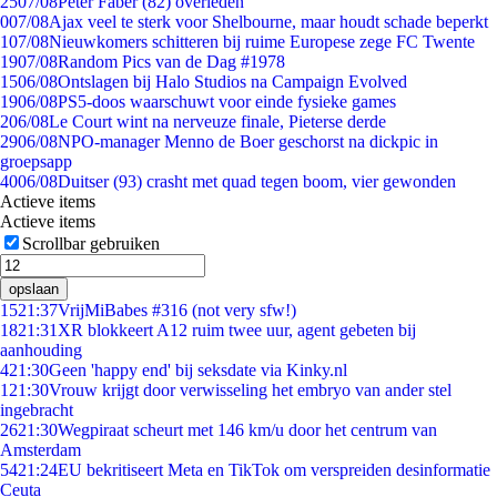
25
07/08
Peter Faber (82) overleden
0
07/08
Ajax veel te sterk voor Shelbourne, maar houdt schade beperkt
1
07/08
Nieuwkomers schitteren bij ruime Europese zege FC Twente
19
07/08
Random Pics van de Dag #1978
15
06/08
Ontslagen bij Halo Studios na Campaign Evolved
19
06/08
PS5-doos waarschuwt voor einde fysieke games
2
06/08
Le Court wint na nerveuze finale, Pieterse derde
29
06/08
NPO-manager Menno de Boer geschorst na dickpic in
groepsapp
40
06/08
Duitser (93) crasht met quad tegen boom, vier gewonden
Actieve items
Actieve items
Scrollbar gebruiken
opslaan
15
21:37
VrijMiBabes #316 (not very sfw!)
18
21:31
XR blokkeert A12 ruim twee uur, agent gebeten bij
aanhouding
4
21:30
Geen 'happy end' bij seksdate via Kinky.nl
1
21:30
Vrouw krijgt door verwisseling het embryo van ander stel
ingebracht
26
21:30
Wegpiraat scheurt met 146 km/u door het centrum van
Amsterdam
54
21:24
EU bekritiseert Meta en TikTok om verspreiden desinformatie
Ceuta