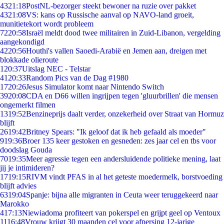
43
21:18
PostNL-bezorger steekt bewoner na ruzie over pakket
43
21:08
VS: kans op Russische aanval op NAVO-land groeit,
munitietekort wordt probleem
72
20:58
Israël meldt dood twee militairen in Zuid-Libanon, vergelding
aangekondigd
42
20:56
Houthi's vallen Saoedi-Arabië en Jemen aan, dreigen met
blokkade olieroute
1
20:37
Uitslag NEC - Telstar
41
20:33
Random Pics van de Dag #1980
17
20:26
Jesus Simulator komt naar Nintendo Switch
39
20:08
CDA en D66 willen ingrijpen tegen 'gluurbrillen' die mensen
ongemerkt filmen
13
19:52
Benzineprijs daalt verder, onzekerheid over Straat van Hormuz
blijft
26
19:42
Britney Spears: "Ik geloof dat ik heb gefaald als moeder"
9
19:36
Broer 135 keer gestoken en gesneden: zes jaar cel en tbs voor
doodslag Gouda
70
19:35
Meer agressie tegen een andersluidende politieke mening, laat
jij je intimideren?
17
19:15
RIVM vindt PFAS in al het geteste moedermelk, borstvoeding
blijft advies
63
19:04
Spanje: bijna alle migranten in Ceuta weer teruggekeerd naar
Marokko
4
17:13
Niewiadoma profiteert van pokerspel en grijpt geel op Ventoux
11
16:48
Vrouw krijgt 30 maanden cel voor afpersing 12-jarige