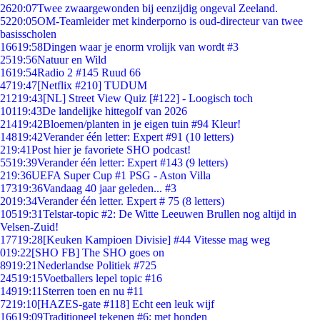
26
20:07
Twee zwaargewonden bij eenzijdig ongeval Zeeland.
52
20:05
OM-Teamleider met kinderporno is oud-directeur van twee
basisscholen
166
19:58
Dingen waar je enorm vrolijk van wordt #3
25
19:56
Natuur en Wild
16
19:54
Radio 2 #145 Ruud 66
47
19:47
[Netflix #210] TUDUM
212
19:43
[NL] Street View Quiz [#122] - Loogisch toch
101
19:43
De landelijke hittegolf van 2026
214
19:42
Bloemen/planten in je eigen tuin #94 Kleur!
148
19:42
Verander één letter: Expert #91 (10 letters)
2
19:41
Post hier je favoriete SHO podcast!
55
19:39
Verander één letter: Expert #143 (9 letters)
2
19:36
UEFA Super Cup #1 PSG - Aston Villa
173
19:36
Vandaag 40 jaar geleden... #3
20
19:34
Verander één letter. Expert # 75 (8 letters)
105
19:31
Telstar-topic #2: De Witte Leeuwen Brullen nog altijd in
Velsen-Zuid!
177
19:28
[Keuken Kampioen Divisie] #44 Vitesse mag weg
0
19:22
[SHO FB] The SHO goes on
89
19:21
Nederlandse Politiek #725
245
19:15
Voetballers lepel topic #16
149
19:11
Sterren toen en nu #11
72
19:10
[HAZES-gate #118] Echt een leuk wijf
166
19:09
Traditioneel tekenen #6; met honden