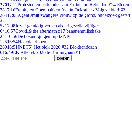
276
17:11
Protesten en blokkades van Extinction Rebellion #24 Eieren
78
17:10
Franky en Coen bakken friet in Oekraïne - Volg ze hier! #3
264
17:08
Agent smijt zwangere vrouw op de grond, onderzoek gestart
#2
52
17:08
Jezelf gelukkig voelen als vrijgezelle vijftiger
64
16:57
Covid19 the aftermath #17 bananenmilkshake
241
16:56
De bezuinigingen bij de NPO
125
16:54
Nederland toen
269
16:51
[NET5] Het blok 2026 #32 Blokkendozen
6
16:49
EK Atletiek 2026 te Birmingham #1