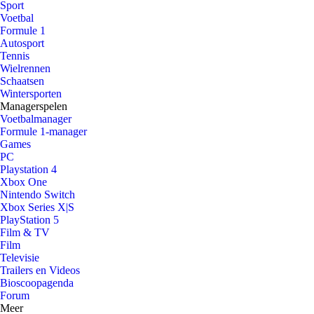
Sport
Voetbal
Formule 1
Autosport
Tennis
Wielrennen
Schaatsen
Wintersporten
Managerspelen
Voetbalmanager
Formule 1-manager
Games
PC
Playstation 4
Xbox One
Nintendo Switch
Xbox Series X|S
PlayStation 5
Film & TV
Film
Televisie
Trailers en Videos
Bioscoopagenda
Forum
Meer