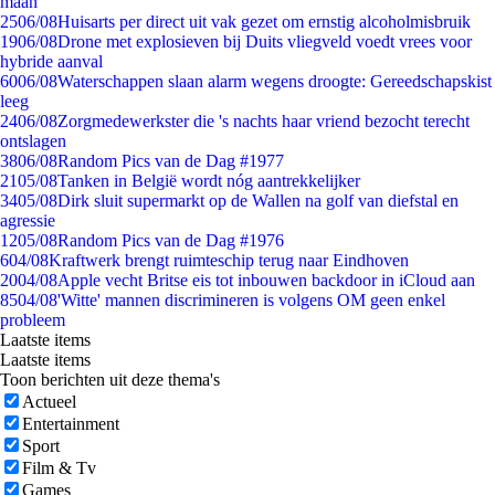
maan
25
06/08
Huisarts per direct uit vak gezet om ernstig alcoholmisbruik
19
06/08
Drone met explosieven bij Duits vliegveld voedt vrees voor
hybride aanval
60
06/08
Waterschappen slaan alarm wegens droogte: Gereedschapskist
leeg
24
06/08
Zorgmedewerkster die 's nachts haar vriend bezocht terecht
ontslagen
38
06/08
Random Pics van de Dag #1977
21
05/08
Tanken in België wordt nóg aantrekkelijker
34
05/08
Dirk sluit supermarkt op de Wallen na golf van diefstal en
agressie
12
05/08
Random Pics van de Dag #1976
6
04/08
Kraftwerk brengt ruimteschip terug naar Eindhoven
20
04/08
Apple vecht Britse eis tot inbouwen backdoor in iCloud aan
85
04/08
'Witte' mannen discrimineren is volgens OM geen enkel
probleem
Laatste items
Laatste items
Toon berichten uit deze thema's
Actueel
Entertainment
Sport
Film & Tv
Games