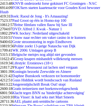
24
13:48
KNVB onderzoekt forse gokinzet FC Groningen - NAC
69
14:09
FOK!kers starten kaartenactie voor Gouden Kooi bewoner
Huub
4
19:31
Boek: Raoul de Jong - It's Amaaazing!
75
23:37
Paul Groot op één in Homo-top 100
106
12:57
Britse filmfans vallen flauw bij Saw III
27
04:07
DVD: Alfred J. Kwak - Natuur 1
18
02:29
WK hockey: Nederland uitgeschakeld
51
10:51
Vrouw naar rechter om vaker casino in te kunnen
94
00:02
Grote stroomstoring in regio Eindhoven
108
19:56
Politie zoekt 13-jarige Natascha van Dijk
17
09:41
WK 2006: Uitslagen groep B
53
15:15
Belgische meisjes nog altijd niet gevonden
116
22:45
Groep knapen mishandelt willekeurig mensen
16
19:34
Lifestyle: Eronieuws (18+)
218
17:29
'Kaper' Moussaoui zal lachen snel vergaan
38
01:39
Koningin bezoekt Zeewolde en Almere
61
21:42
Daphne Bunskoek verkozen tot homomoeder
42
12:51
Guus Hiddink wordt bondscoach van Rusland
66
13:22
Jongerentijdschrift Break Out! stopt
26
00:18
Gratis treinreizen met boekenweekgeschenk
68
01:56
Klacht tegen BNN na 'hinderlijke achtervolging'
124
10:10
Ria Visser: ik had seks met Mart Smeets
287
11:36
AEL plaatst anti-semitische cartoons
52
23:30
Winnaars 'De Bouw' schrikken van TBS-kliniek