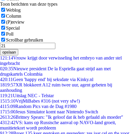
Toon berichten van deze types
Weblog
Column
(P)review
Special
Poll
Scrollbar gebruiken
opslaan
1
21:14
Vrouw krijgt door verwisseling het embryo van ander stel
ingebracht
0
20:35
Nieuwe president De la Espriella gaat strijd aan met
drugskartels Colombia
4
20:11
Geen 'happy end' bij seksdate via Kinky.nl
18
19:57
XR blokkeert A12 ruim twee uur, agent gebeten bij
aanhouding
1
19:21
Uitslag NEC - Telstar
15
15:10
VrijMiBabes #316 (not very sfw!)
41
15:09
Random Pics van de Dag #1980
17
15:00
Jesus Simulator komt naar Nintendo Switch
26
13:26
Britney Spears: "Ik geloof dat ik heb gefaald als moeder"
43
12:42
VS: kans op Russische aanval op NAVO-land groeit,
munitietekort wordt probleem
9
12:28
Broer 135 keer gestoken en gesneden: zes jaar cel en tbs voor