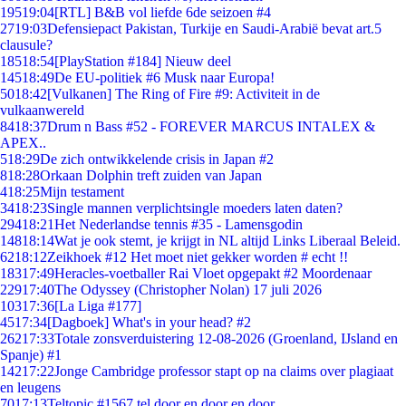
195
19:04
[RTL] B&B vol liefde 6de seizoen #4
27
19:03
Defensiepact Pakistan, Turkije en Saudi-Arabië bevat art.5
clausule?
185
18:54
[PlayStation #184] Nieuw deel
145
18:49
De EU-politiek #6 Musk naar Europa!
50
18:42
[Vulkanen] The Ring of Fire #9: Activiteit in de
vulkaanwereld
84
18:37
Drum n Bass #52 - FOREVER MARCUS INTALEX &
APEX..
5
18:29
De zich ontwikkelende crisis in Japan #2
8
18:28
Orkaan Dolphin treft zuiden van Japan
4
18:25
Mijn testament
34
18:23
Single mannen verplichtsingle moeders laten daten?
294
18:21
Het Nederlandse tennis #35 - Lamensgodin
148
18:14
Wat je ook stemt, je krijgt in NL altijd Links Liberaal Beleid.
62
18:12
Zeikhoek #12 Het moet niet gekker worden # echt !!
183
17:49
Heracles-voetballer Rai Vloet opgepakt #2 Moordenaar
229
17:40
The Odyssey (Christopher Nolan) 17 juli 2026
103
17:36
[La Liga #177]
45
17:34
[Dagboek] What's in your head? #2
262
17:33
Totale zonsverduistering 12-08-2026 (Groenland, IJsland en
Spanje) #1
142
17:22
Jonge Cambridge professor stapt op na claims over plagiaat
en leugens
70
17:13
Teltopic #1567 tel door en door en door....