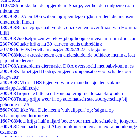
11
07/08
Smokkelbende opgerold in Spanje, verdienden miljoenen aan
migranten
39
07/08
CDA en D66 willen ingrijpen tegen 'gluurbrillen' die mensen
ongemerkt filmen
13
07/08
Benzineprijs daalt verder, onzekerheid over Straat van Hormuz
blijft
42
07/08
Voedselprijzen wereldwijd op hoogste niveau in ruim drie jaar
23
07/08
Quake krijgt na 30 jaar een gratis uitbreiding
2
07/08
De FOK!Voetbalmanager 2026/2027 is begonnen
70
07/08
Meer agressie tegen een andersluidende politieke mening, laat
jij je intimideren?
31
07/08
Amsterdams dierenasiel DOA overspoeld met babykonijntjes
29
07/08
Kabinet geeft bedrijven geen compensatie voor schade door
laagwater
24
07/08
OM eist TBS tegen verwarde man die agenten stak met
aardappelschilmesje
30
07/08
Tropische hitte keert zondag terug met lokaal 32 graden
30
07/08
Trump grijpt weer in op automatisch staatsburgerschap bij
geboorte in VS
56
07/08
Dikke Van Dale neemt 'vulvalippen' op: 'stigma op
schaamlippen doorbreken'
16
07/08
Meta krijgt half miljard boete voor mentale schade bij jongeren
20
07/08
Denemarken pakt AI-gebruik in scholen aan: extra mondelinge
examens