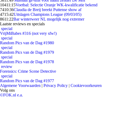
58
11:49
'Massaal ge-sms voor naam zender De Mol'
104
11:15
Voetbal: Selectie Oranje WK-kwalificatie bekend
74
10:36
Claudia de Breij breekt Puttense show af
47
15:42
Uitslagen Champions League (09/03/05)
86
11:22
Bar winterweer NL mogelijk nog extremer
Laatste reviews en specials
special
VrijMiBabes #316 (not very sfw!)
special
Random Pics van de Dag #1980
special
Random Pics van de Dag #1979
special
Random Pics van de Dag #1978
review
Forensics: Crime Scene Detective
special
Random Pics van de Dag #1977
Algemene Voorwaarden
|
Privacy Policy
|
Cookievoorkeuren
Volg ons
©FOK.nl e.a.