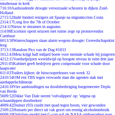
misdienaar in kerk
7
16:10
Aanhoudende droogte veroorzaakt scheuren in dijken Zuid-
Holland
27
15:52
Italië hindert reizigers uit Spanje na migratiecrisis Ceuta
23
14:17
Long live the 7th of October
2
14:11
Nieuw te streamen in augustus
1
14:08
Excelsior opent seizoen met ruime zege op promovendus
Cambuur
60
13:58
Waterschappen slaan alarm wegens droogte: Gereedschapskist
leeg
37
13:13
Random Pics van de Dag #1833
16
12:43
Meta krijgt half miljard boete voor mentale schade bij jongeren
42
12:11
Voedselprijzen wereldwijd op hoogste niveau in ruim drie jaar
29
11:05
Kabinet geeft bedrijven geen compensatie voor schade door
laagwater
6
11:03
Trailers kijken: de bioscoopreleases van week 32
24
10:54
OM eist TBS tegen verwarde man die agenten stak met
aardappelschilmesje
24
10:18
Vier aanhoudingen na doodsbedreiging burgemeester Depla
van Breda
56
09:52
Dikke Van Dale neemt 'vulvalippen' op: 'stigma op
schaamlippen doorbreken'
40
09:42
Duitser (93) crasht met quad tegen boom, vier gewonden
25
09:22
Huisarts per direct uit vak gezet om ernstig alcoholmisbruik
66
09:19
Onlyfans-model met G-cup wil als NASA-ambassadeur naar