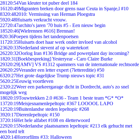
281
20:54
Van kleuter tot puber deel 184
161
20:49
Migranten breken door grens naar Ceuta in Spanje,l #10
83
20:48
2010: Vermissing van Herman Ploegstra
59
20:48
Huisarts verkracht vrouw.
227
20:47
archito's jaren '70 huis #5 - Een nieuw begin
185
20:46
[Wielrennen #616] Brennan!
8
20:36
Poepen tijdens het tandenpoetsen
117
20:35
Huisarts doet haar werk onder invloed van alcohol
236
20:33
Nederland stevent af op watertekort
262
20:32
Oorlog Iran #136 Bridge and powerplant day incoming?
18
20:31
[Boekbespreking] Yesteryear - Caro Claire Burke
293
20:29
[AMV] VS #1312 spammers van de internationale rechtsorde
206
20:29
Verander een letter expert (7lettereditie) #50
63
20:27
Het grote dagelijkse Trump nieuws topic #31
56
20:25
Eeuwig voortleven
23
20:22
Weer een parkeergarage dicht in Dordrecht, auto's zo snel
mogelijk weg
180
20:19
Touwtrekken 2.0 #636 - Team 1 beste team *G* *O*
137
20:19
Meisjesnamenlepeltopic #367 LOOOOL LAPO
125
20:19
Buitenlandse steden lepeltopic #268
39
20:17
Dierenlepeltopic #150
37
20:16
Het hele alfabet #108 en 4letterwoord
229
20:15
Nederlandse plaatsnamen lepeltopic #213 elk gehucht met
een bord telt
40
20:14
Horrorfilms #33: Halloween