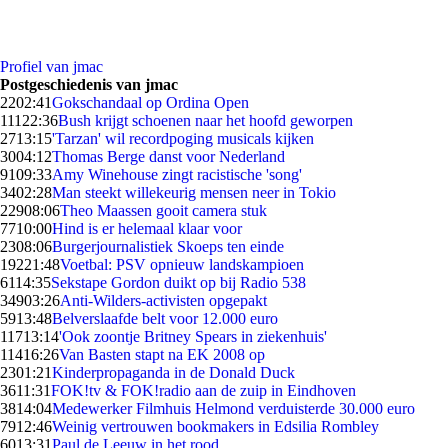
Profiel van jmac
Postgeschiedenis van jmac
22
02:41
Gokschandaal op Ordina Open
111
22:36
Bush krijgt schoenen naar het hoofd geworpen
27
13:15
'Tarzan' wil recordpoging musicals kijken
30
04:12
Thomas Berge danst voor Nederland
91
09:33
Amy Winehouse zingt racistische 'song'
34
02:28
Man steekt willekeurig mensen neer in Tokio
229
08:06
Theo Maassen gooit camera stuk
77
10:00
Hind is er helemaal klaar voor
23
08:06
Burgerjournalistiek Skoeps ten einde
192
21:48
Voetbal: PSV opnieuw landskampioen
61
14:35
Sekstape Gordon duikt op bij Radio 538
349
03:26
Anti-Wilders-activisten opgepakt
59
13:48
Belverslaafde belt voor 12.000 euro
117
13:14
'Ook zoontje Britney Spears in ziekenhuis'
114
16:26
Van Basten stapt na EK 2008 op
23
01:21
Kinderpropaganda in de Donald Duck
36
11:31
FOK!tv & FOK!radio aan de zuip in Eindhoven
38
14:04
Medewerker Filmhuis Helmond verduisterde 30.000 euro
79
12:46
Weinig vertrouwen bookmakers in Edsilia Rombley
60
13:31
Paul de Leeuw in het rood