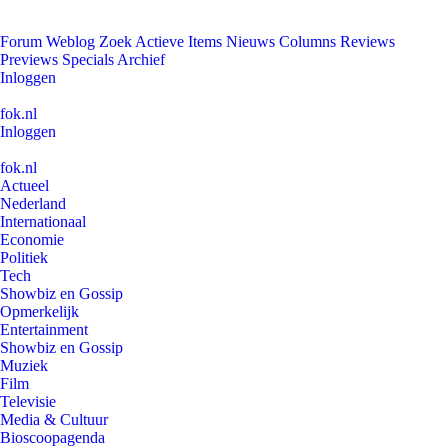
Forum
Weblog
Zoek
Actieve Items
Nieuws
Columns
Reviews
Previews
Specials
Archief
Inloggen
fok.nl
Inloggen
fok.nl
Actueel
Nederland
Internationaal
Economie
Politiek
Tech
Showbiz en Gossip
Opmerkelijk
Entertainment
Showbiz en Gossip
Muziek
Film
Televisie
Media & Cultuur
Bioscoopagenda