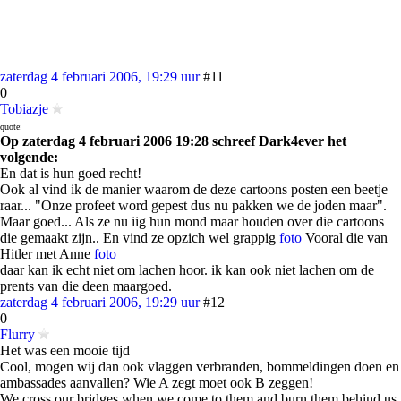
zaterdag 4 februari 2006, 19:29 uur
#11
0
Tobiazje
quote:
Op zaterdag 4 februari 2006 19:28 schreef Dark4ever het
volgende:
En dat is hun goed recht!
Ook al vind ik de manier waarom de deze cartoons posten een beetje
raar... "Onze profeet word gepest dus nu pakken we de joden maar".
Maar goed... Als ze nu iig hun mond maar houden over die cartoons
die gemaakt zijn.. En vind ze opzich wel grappig
foto
Vooral die van
Hitler met Anne
foto
daar kan ik echt niet om lachen hoor. ik kan ook niet lachen om de
prents van die deen maargoed.
zaterdag 4 februari 2006, 19:29 uur
#12
0
Flurry
Het was een mooie tijd
Cool, mogen wij dan ook vlaggen verbranden, bommeldingen doen en
ambassades aanvallen? Wie A zegt moet ook B zeggen!
We cross our bridges when we come to them and burn them behind us,