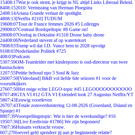
154
08:17
Wat je ook stemt, je krijgt in NL altijd Links Liberaal Beleid.
84
08:15
2010: Vermissing van Herman Ploegstra
24
08:14
Ariana Grande verlaat de spotlight.
48
08:13
[Netflix #210] TUDUM
196
08:07
Tour de France femmes 2026 #5 Lollergps
299
08:07
Centraal Bordspeltopic #8 Game on!
280
08:07
Oorlog in Oekraïne #1318 Drone baby drone
244
08:06
Nederland stevent af op watertekort
78
08:03
Trump wil dat J.D. Vance hem in 2028 opvolgt
91
08:03
Nederlandse Politiek #725
4
08:03
Podcasts
53
07:59
OM-Teamleider met kinderporno is oud-directeur van twee
basisscholen
12
07:55
Petitie behoud npo 5 Soul & Jazz
260
07:50
[Videoland] B&B vol liefde 6de seizoen #1 voor de
vooruitkijkers
276
07:50
Het enige echte LEGO-topic #45 LEGOOOOOOOOOOO
87
07:49
GTA VI #12 GTA VI Extended look 27 Augustus Netflix/YT
58
07:43
Eeuwig voortleven
267
07:43
Totale zonsverduistering 12-08-2026 (Groenland, IJsland en
Spanje) #1
88
07:39
Voorspellingstopic: Wie is hier de weerkundige? #16
195
07:36
[Live Eredivisie #1786] We zijn begonnen!
70
07:36
Huisarts verkracht vrouw.
6
07:27
Hoeveel geld spendeer jij aan je beginnende relatie?