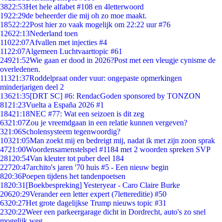
38
22:53
Het hele alfabet #108 en 4letterwoord
19
22:29
de beheerder die mij oh zo moe maakt.
185
22:22
Post hier zo vaak mogelijk om 22:22 uur #76
126
22:13
Nederland toen
110
22:07
Afvallen met injecties #4
11
22:07
Algemeen Luchtvaarttopic #61
249
21:52
Wie gaan er dood in 2026?Post met een vleugje cynisme de
overledenen.
113
21:37
Roddelpraat onder vuur: ongepaste opmerkingen
minderjarigen deel 2
136
21:35
[DRT SC] #6: RendacGoden sponsored by TONZON
81
21:23
Vuelta a España 2026 #1
184
21:18
NEC #77: Wat een seizoen is dit zeg
63
21:07
Zou je vreemdgaan in een relatie kunnen vergeven?
3
21:06
Scholensysteem tegenwoordig?
103
21:05
Man zoekt mij en bedreigt mij, nadat ik met zijn zoon sprak
47
21:00
Woordensamenstelspel #1184 met 2 woorden spreken SVP
281
20:54
Van kleuter tot puber deel 184
227
20:47
archito's jaren '70 huis #5 - Een nieuw begin
8
20:36
Poepen tijdens het tandenpoetsen
18
20:31
[Boekbespreking] Yesteryear - Caro Claire Burke
206
20:29
Verander een letter expert (7lettereditie) #50
63
20:27
Het grote dagelijkse Trump nieuws topic #31
23
20:22
Weer een parkeergarage dicht in Dordrecht, auto's zo snel
mogelijk weg