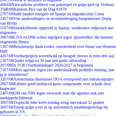
4
08/08
Niewiadoma profiteert van pokerspel en grijpt geel op Ventoux
35
08/08
Random Pics van de Dag #1979
27
07/08
Italië hindert reizigers uit Spanje na migratiecrisis Ceuta
24
07/08
Vier aanhoudingen na doodsbedreiging burgemeester Depla
van Breda
11
07/08
Smokkelbende opgerold in Spanje, verdienden miljoenen aan
migranten
39
07/08
CDA en D66 willen ingrijpen tegen 'gluurbrillen' die mensen
ongemerkt filmen
13
07/08
Benzineprijs daalt verder, onzekerheid over Straat van Hormuz
blijft
42
07/08
Voedselprijzen wereldwijd op hoogste niveau in ruim drie jaar
23
07/08
Quake krijgt na 30 jaar een gratis uitbreiding
2
07/08
De FOK!Voetbalmanager 2026/2027 is begonnen
71
07/08
Meer agressie tegen een andersluidende politieke mening, laat
jij je intimideren?
32
07/08
Amsterdams dierenasiel DOA overspoeld met babykonijntjes
29
07/08
Kabinet geeft bedrijven geen compensatie voor schade door
laagwater
24
07/08
OM eist TBS tegen verwarde man die agenten stak met
aardappelschilmesje
30
07/08
Tropische hitte keert zondag terug met lokaal 32 graden
30
07/08
Trump grijpt weer in op automatisch staatsburgerschap bij
geboorte in VS