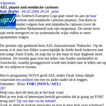
Algemeen
AEL plaatst anti-semitische cartoons
Rob (R@b)
04-02-2006 19:24
print
De Arabisch Europese Liga gaat vanaf nu aan op
haar
website
anti-semitische cartoons plaatsen. Dat doen ze
omdat volgens hun anti-islamitische cartoons (over de
profeet Mohammed) ook zijn toegestaan. De eerste twee
zijn reeds neergezet en op systematische wijze zullen er meer
spotprenten volgen.
De prenten zijn getekend door AEL-huiscartoonist 'Nabucho'. Op de
eerste is te zien hoe Hitler waarschijnlijk de liefde heeft bedreven met
een jonge Anne Frank, en zegt dat ze dat maar in haar dagboek moet
noteren. De tweede gaat over het tellen van Joodse slachtoffers in
Auschwitz, waarbij gesuggereerd wordt niet-Joden mee te tellen om op
de zes miljoen te komen.
Het tv-programma NOVA geeft AEL-leider Dyab Abou Jahjah
vanavond
een podium
om een en ander nader uit te leggen.
Submitter:
Bron:
FOK! (NOVA / AEL)
287
Help ons; deel dit item als je het leuk vond
Heb je een leuk of interessant bericht gevonden dat je graag op FOK!
terug ziet?
Tip ons dan via de submit!
Zoek jij altijd de leukste nieuwtjes en kun je daar leuk over schrijven?