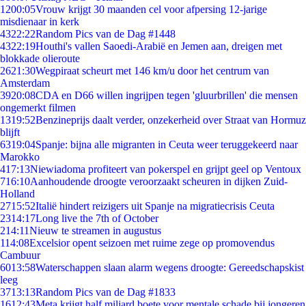
12
00:05
Vrouw krijgt 30 maanden cel voor afpersing 12-jarige
misdienaar in kerk
43
22:22
Random Pics van de Dag #1448
43
22:19
Houthi's vallen Saoedi-Arabië en Jemen aan, dreigen met
blokkade olieroute
26
21:30
Wegpiraat scheurt met 146 km/u door het centrum van
Amsterdam
39
20:08
CDA en D66 willen ingrijpen tegen 'gluurbrillen' die mensen
ongemerkt filmen
13
19:52
Benzineprijs daalt verder, onzekerheid over Straat van Hormuz
blijft
63
19:04
Spanje: bijna alle migranten in Ceuta weer teruggekeerd naar
Marokko
4
17:13
Niewiadoma profiteert van pokerspel en grijpt geel op Ventoux
7
16:10
Aanhoudende droogte veroorzaakt scheuren in dijken Zuid-
Holland
27
15:52
Italië hindert reizigers uit Spanje na migratiecrisis Ceuta
23
14:17
Long live the 7th of October
2
14:11
Nieuw te streamen in augustus
1
14:08
Excelsior opent seizoen met ruime zege op promovendus
Cambuur
60
13:58
Waterschappen slaan alarm wegens droogte: Gereedschapskist
leeg
37
13:13
Random Pics van de Dag #1833
16
12:43
Meta krijgt half miljard boete voor mentale schade bij jongeren