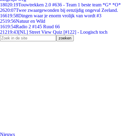
180
20:19
Touwtrekken 2.0 #636 - Team 1 beste team *G* *O*
26
20:07
Twee zwaargewonden bij eenzijdig ongeval Zeeland.
166
19:58
Dingen waar je enorm vrolijk van wordt #3
25
19:56
Natuur en Wild
16
19:54
Radio 2 #145 Ruud 66
212
19:43
[NL] Street View Quiz [#122] - Loogisch toch
Nieuws