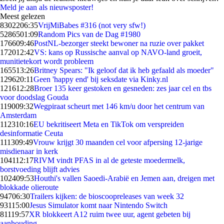
Meld je aan als nieuwsposter!
Meest gelezen
83022
06:35
VrijMiBabes #316 (not very sfw!)
52865
01:09
Random Pics van de Dag #1980
1766
09:46
PostNL-bezorger steekt bewoner na ruzie over pakket
1720
12:42
VS: kans op Russische aanval op NAVO-land groeit,
munitietekort wordt probleem
1655
13:26
Britney Spears: "Ik geloof dat ik heb gefaald als moeder"
1296
20:11
Geen 'happy end' bij seksdate via Kinky.nl
1216
12:28
Broer 135 keer gestoken en gesneden: zes jaar cel en tbs
voor doodslag Gouda
1190
09:32
Wegpiraat scheurt met 146 km/u door het centrum van
Amsterdam
1123
10:16
EU bekritiseert Meta en TikTok om verspreiden
desinformatie Ceuta
1113
09:49
Vrouw krijgt 30 maanden cel voor afpersing 12-jarige
misdienaar in kerk
1041
12:17
RIVM vindt PFAS in al de geteste moedermelk,
borstvoeding blijft advies
1024
09:53
Houthi's vallen Saoedi-Arabië en Jemen aan, dreigen met
blokkade olieroute
947
06:30
Trailers kijken: de bioscoopreleases van week 32
931
15:00
Jesus Simulator komt naar Nintendo Switch
811
19:57
XR blokkeert A12 ruim twee uur, agent gebeten bij
aanhouding