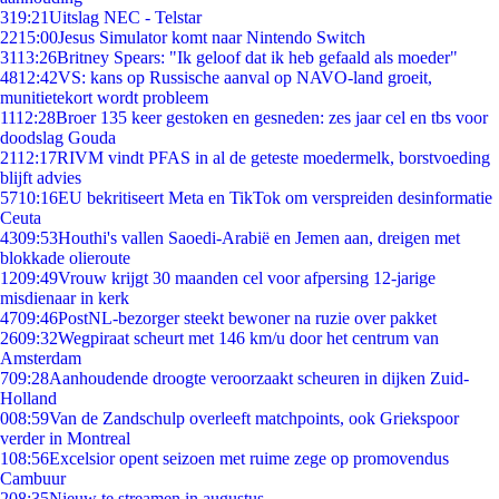
3
19:21
Uitslag NEC - Telstar
22
15:00
Jesus Simulator komt naar Nintendo Switch
31
13:26
Britney Spears: "Ik geloof dat ik heb gefaald als moeder"
48
12:42
VS: kans op Russische aanval op NAVO-land groeit,
munitietekort wordt probleem
11
12:28
Broer 135 keer gestoken en gesneden: zes jaar cel en tbs voor
doodslag Gouda
21
12:17
RIVM vindt PFAS in al de geteste moedermelk, borstvoeding
blijft advies
57
10:16
EU bekritiseert Meta en TikTok om verspreiden desinformatie
Ceuta
43
09:53
Houthi's vallen Saoedi-Arabië en Jemen aan, dreigen met
blokkade olieroute
12
09:49
Vrouw krijgt 30 maanden cel voor afpersing 12-jarige
misdienaar in kerk
47
09:46
PostNL-bezorger steekt bewoner na ruzie over pakket
26
09:32
Wegpiraat scheurt met 146 km/u door het centrum van
Amsterdam
7
09:28
Aanhoudende droogte veroorzaakt scheuren in dijken Zuid-
Holland
0
08:59
Van de Zandschulp overleeft matchpoints, ook Griekspoor
verder in Montreal
1
08:56
Excelsior opent seizoen met ruime zege op promovendus
Cambuur
2
08:35
Nieuw te streamen in augustus