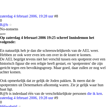
zaterdag 4 februari 2006, 19:28 uur
#8
0
R@b
No-nonsens
quote:
Op zaterdag 4 februari 2006 19:25 schreef Innisdemon het
volgende:
En natuurlijk heb je dan die schreeuwlelijkerds van de AEL weer.
Hebben ze ook weer even iets om over in de krant te komen.
De AEL begrijpt tevens niet het verschil tussen een spotprent over een
historisch figuur die een religie heeft gestart, en 'spotprenten' die zijn
gericht tegen een bevolkingsgroep. Maar goed, daar zullen ze nog wel
achter komen.
Ook opmerkelijk dat ze gelijk de Joden pakken. Ik meen dat de
spotprenten uit Denemarken afkomstig waren. Zie je gelijk waar hun
haat ligt.
R@b is inderdaad één van de verschrikkelijkste personen
die ik ken
.
zaterdag 4 februari 2006, 19:28 uur
#9
0
666webgirl