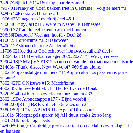
282
07:26
[CRE SC #160] Op naar de zomer!!
79
07:01
Franky en Coen bakken friet in Oekraïne - Volg ze hier! #3
248
06:54
Russia vs Ukraine #91
19
06:43
Managarm's boerderij deel #5.1
78
06:40
[IndyCar] #115 We're in Nashville Tennessee
169
06:37
Traditioneel tekenen #6; met honden
2
06:36
[Dagboek] Veel aan hoofd - Deel 28
41
06:23
Horrorfilms #33: Halloween
34
06:12
Astronomie in de Achtertuin #6
117
06:02
Hoe denkt God echt over homo-seksualiteit? deel 4
112
04:42
[FOK!Voetbalmanager 2026/2027] #1 We zijn er weer
299
04:18
[AMV] VS #1312 spammers van de internationale rechtsorde
214
03:47
Punk, disco, New Wave of? #60 Sing along...
73
02:44
Spaanstalige nummers #34 A que calor nos pasaremos por el
verano?
78
02:42
PDC Nieuws #15: Matchfixing
46
02:35
Chinese Politiek #1 - Het Pad van de Draak
282
02:24
Post hier pas overleden muzikanten #32
28
02:19
De Avondetappe #177 - Bijna voorbij :(
198
02:00
[RTL] B&B vol liefde 6de seizoen #4
258
01:52
[UFO/UAP] #16 The Age of Disclosure
121
01:45
Koopzegels sparen bij AH duurt straks 2x zo lang
16
01:21
Ik rook nog steeds
145
00:50
Jonge Cambridge professor stapt op na claims over plagiaat
en leugens