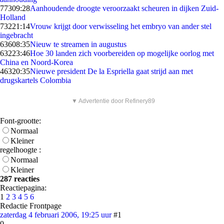
773
09:28
Aanhoudende droogte veroorzaakt scheuren in dijken Zuid-
Holland
732
21:14
Vrouw krijgt door verwisseling het embryo van ander stel
ingebracht
636
08:35
Nieuw te streamen in augustus
632
23:46
Hoe 30 landen zich voorbereiden op mogelijke oorlog met
China en Noord-Korea
463
20:35
Nieuwe president De la Espriella gaat strijd aan met
drugskartels Colombia
▼ Advertentie door Refinery89
Font-grootte:
Normaal
Kleiner
regelhoogte :
Normaal
Kleiner
287 reacties
Reactiepagina:
1
2
3
4
5
6
Redactie Frontpage
zaterdag 4 februari 2006, 19:25 uur
#1
0