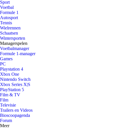
Sport
Voetbal
Formule 1
Autosport
Tennis
Wielrennen
Schaatsen
Wintersporten
Managerspelen
Voetbalmanager
Formule 1-manager
Games
PC
Playstation 4
Xbox One
Nintendo Switch
Xbox Series X|S
PlayStation 5
Film & TV
Film
Televisie
Trailers en Videos
Bioscoopagenda
Forum
Meer