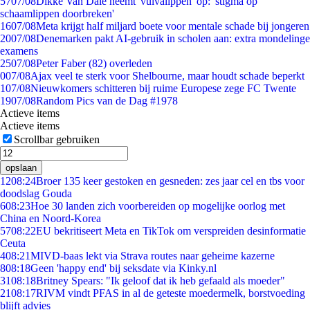
57
07/08
Dikke Van Dale neemt 'vulvalippen' op: 'stigma op
schaamlippen doorbreken'
16
07/08
Meta krijgt half miljard boete voor mentale schade bij jongeren
20
07/08
Denemarken pakt AI-gebruik in scholen aan: extra mondelinge
examens
25
07/08
Peter Faber (82) overleden
0
07/08
Ajax veel te sterk voor Shelbourne, maar houdt schade beperkt
1
07/08
Nieuwkomers schitteren bij ruime Europese zege FC Twente
19
07/08
Random Pics van de Dag #1978
Actieve items
Actieve items
Scrollbar gebruiken
opslaan
12
08:24
Broer 135 keer gestoken en gesneden: zes jaar cel en tbs voor
doodslag Gouda
6
08:23
Hoe 30 landen zich voorbereiden op mogelijke oorlog met
China en Noord-Korea
57
08:22
EU bekritiseert Meta en TikTok om verspreiden desinformatie
Ceuta
4
08:21
MIVD-baas lekt via Strava routes naar geheime kazerne
8
08:18
Geen 'happy end' bij seksdate via Kinky.nl
31
08:18
Britney Spears: "Ik geloof dat ik heb gefaald als moeder"
21
08:17
RIVM vindt PFAS in al de geteste moedermelk, borstvoeding
blijft advies