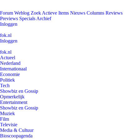
Forum
Weblog
Zoek
Actieve Items
Nieuws
Columns
Reviews
Previews
Specials
Archief
Inloggen
fok.nl
Inloggen
fok.nl
Actueel
Nederland
Internationaal
Economie
Politiek
Tech
Showbiz en Gossip
Opmerkelijk
Entertainment
Showbiz en Gossip
Muziek
Film
Televisie
Media & Cultuur
Bioscoopagenda