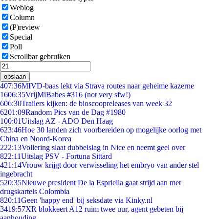
Weblog
Column
(P)review
Special
Poll
Scrollbar gebruiken
opslaan
4
07:36
MIVD-baas lekt via Strava routes naar geheime kazerne
16
06:35
VrijMiBabes #316 (not very sfw!)
6
06:30
Trailers kijken: de bioscoopreleases van week 32
62
01:09
Random Pics van de Dag #1980
1
00:01
Uitslag AZ - ADO Den Haag
6
23:46
Hoe 30 landen zich voorbereiden op mogelijke oorlog met
China en Noord-Korea
2
22:13
Vollering slaat dubbelslag in Nice en neemt geel over
8
22:11
Uitslag PSV - Fortuna Sittard
4
21:14
Vrouw krijgt door verwisseling het embryo van ander stel
ingebracht
5
20:35
Nieuwe president De la Espriella gaat strijd aan met
drugskartels Colombia
8
20:11
Geen 'happy end' bij seksdate via Kinky.nl
34
19:57
XR blokkeert A12 ruim twee uur, agent gebeten bij
aanhouding