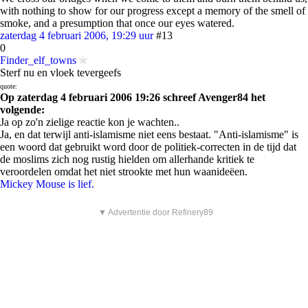
with nothing to show for our progress except a memory of the smell of
smoke, and a presumption that once our eyes watered.
zaterdag 4 februari 2006, 19:29 uur
#13
0
Finder_elf_towns
Sterf nu en vloek tevergeefs
quote:
Op zaterdag 4 februari 2006 19:26 schreef Avenger84 het
volgende:
Ja op zo'n zielige reactie kon je wachten..
Ja, en dat terwijl anti-islamisme niet eens bestaat. "Anti-islamisme" is
een woord dat gebruikt word door de politiek-correcten in de tijd dat
de moslims zich nog rustig hielden om allerhande kritiek te
veroordelen omdat het niet strookte met hun waanideëen.
Mickey Mouse is lief.
▼ Advertentie door Refinery89