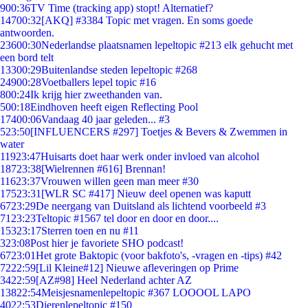
9
00:36
TV Time (tracking app) stopt! Alternatief?
147
00:32
[AKQ] #3384 Topic met vragen. En soms goede
antwoorden.
236
00:30
Nederlandse plaatsnamen lepeltopic #213 elk gehucht met
een bord telt
133
00:29
Buitenlandse steden lepeltopic #268
249
00:28
Voetballers lepel topic #16
8
00:24
Ik krijg hier zweethanden van.
5
00:18
Eindhoven heeft eigen Reflecting Pool
174
00:06
Vandaag 40 jaar geleden... #3
5
23:50
[INFLUENCERS #297] Toetjes & Bevers & Zwemmen in
water
119
23:47
Huisarts doet haar werk onder invloed van alcohol
187
23:38
[Wielrennen #616] Brennan!
116
23:37
Vrouwen willen geen man meer #30
175
23:31
[WLR SC #417] Nieuw deel openen was kaputt
67
23:29
De neergang van Duitsland als lichtend voorbeeld #3
71
23:23
Teltopic #1567 tel door en door en door....
153
23:17
Sterren toen en nu #11
3
23:08
Post hier je favoriete SHO podcast!
67
23:01
Het grote Baktopic (voor bakfoto's, -vragen en -tips) #42
72
22:59
[Lil Kleine#12] Nieuwe afleveringen op Prime
34
22:59
[AZ#98] Heel Nederland achter AZ
138
22:54
Meisjesnamenlepeltopic #367 LOOOOL LAPO
40
22:53
Dierenlepeltopic #150