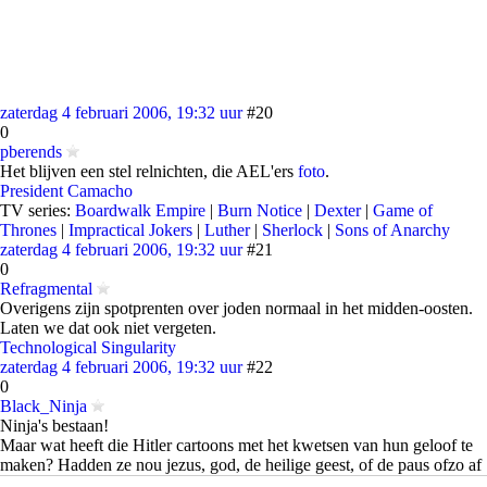
zaterdag 4 februari 2006, 19:32 uur
#20
0
pberends
Het blijven een stel relnichten, die AEL'ers
foto
.
President Camacho
TV series:
Boardwalk Empire
|
Burn Notice
|
Dexter
|
Game of
Thrones
|
Impractical Jokers
|
Luther
|
Sherlock
|
Sons of Anarchy
zaterdag 4 februari 2006, 19:32 uur
#21
0
Refragmental
Overigens zijn spotprenten over joden normaal in het midden-oosten.
Laten we dat ook niet vergeten.
Technological Singularity
zaterdag 4 februari 2006, 19:32 uur
#22
0
Black_Ninja
Ninja's bestaan!
Maar wat heeft die Hitler cartoons met het kwetsen van hun geloof te
maken? Hadden ze nou jezus, god, de heilige geest, of de paus ofzo af
gebeeld had ik het logisch gevonden maar dit gaat nergens over.