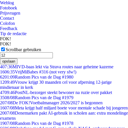
Weblog
Fotoboek
Prijsvragen
Contact
Colofon
Feedback
Tip de redactie
FOK!
FOK!
Scrollbar gebruiken
opslaan
4
07:36
MIVD-baas lekt via Strava routes naar geheime kazerne
16
06:35
VrijMiBabes #316 (not very sfw!)
62
01:09
Random Pics van de Dag #1980
12
09:49
Vrouw krijgt 30 maanden cel voor afpersing 12-jarige
misdienaar in kerk
47
09:46
PostNL-bezorger steekt bewoner na ruzie over pakket
35
08/08
Random Pics van de Dag #1979
2
07/08
De FOK!Voetbalmanager 2026/2027 is begonnen
16
07/08
Meta krijgt half miljard boete voor mentale schade bij jongeren
20
07/08
Denemarken pakt AI-gebruik in scholen aan: extra mondelinge
examens
19
07/08
Random Pics van de Dag #1978