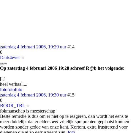
zaterdag 4 februari 2006, 19:29 uur
#14
0
Dark4ever
quote:
Op zaterdag 4 februari 2006 19:28 schreef R@b het volgende:
[..]
heel verhaal....
foto
foto
foto
zaterdag 4 februari 2006, 19:30 uur
#15
0
BOOR_TBL
fokmanschap is meesterschap
Beste remedie is dus om er niet op te reageren, dan wordt het eens te
meer duidelijk dat er elders
wel
vrijelijk spotprenten geplaatst kunnen
worden zonder gedoe van onze kant. Kortom, extra frustrerend voor
diegenen die al zo gefrustreerd zijn.
foto