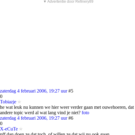
▼ Advertentie door Refinery89
zaterdag 4 februari 2006, 19:27 uur
#5
0
Tobiazje
he wat leuk nu kunnen we hier weer verder gaan met ouwehoeren, dat
andere topic werd al wat lang vind je niet?
foto
zaterdag 4 februari 2006, 19:27 uur
#6
0
X-eCuTe
pff dan doen ze dat toch, of willen ze dat wij nu ook gaan