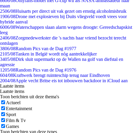
66
06/08
Onlyfans-model met G-cup wil als NASA-ambassadeur naar
maan
25
06/08
Huisarts per direct uit vak gezet om ernstig alcoholmisbruik
19
06/08
Drone met explosieven bij Duits vliegveld voedt vrees voor
hybride aanval
60
06/08
Waterschappen slaan alarm wegens droogte: Gereedschapskist
leeg
24
06/08
Zorgmedewerkster die 's nachts haar vriend bezocht terecht
ontslagen
38
06/08
Random Pics van de Dag #1977
21
05/08
Tanken in België wordt nóg aantrekkelijker
34
05/08
Dirk sluit supermarkt op de Wallen na golf van diefstal en
agressie
12
05/08
Random Pics van de Dag #1976
6
04/08
Kraftwerk brengt ruimteschip terug naar Eindhoven
20
04/08
Apple vecht Britse eis tot inbouwen backdoor in iCloud aan
Laatste items
Laatste items
Toon berichten uit deze thema's
Actueel
Entertainment
Sport
Film & Tv
Games
Toon berichten van deze types