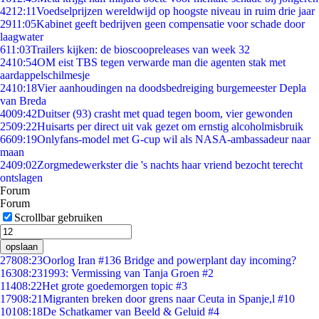
42
12:11
Voedselprijzen wereldwijd op hoogste niveau in ruim drie jaar
29
11:05
Kabinet geeft bedrijven geen compensatie voor schade door
laagwater
6
11:03
Trailers kijken: de bioscoopreleases van week 32
24
10:54
OM eist TBS tegen verwarde man die agenten stak met
aardappelschilmesje
24
10:18
Vier aanhoudingen na doodsbedreiging burgemeester Depla
van Breda
40
09:42
Duitser (93) crasht met quad tegen boom, vier gewonden
25
09:22
Huisarts per direct uit vak gezet om ernstig alcoholmisbruik
66
09:19
Onlyfans-model met G-cup wil als NASA-ambassadeur naar
maan
24
09:02
Zorgmedewerkster die 's nachts haar vriend bezocht terecht
ontslagen
Forum
Forum
Scrollbar gebruiken
opslaan
278
08:23
Oorlog Iran #136 Bridge and powerplant day incoming?
163
08:23
1993: Vermissing van Tanja Groen #2
114
08:22
Het grote goedemorgen topic #3
179
08:21
Migranten breken door grens naar Ceuta in Spanje,l #10
101
08:18
De Schatkamer van Beeld & Geluid #4