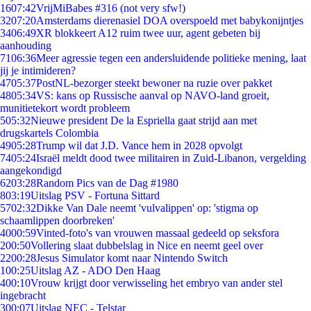
16
07:42
VrijMiBabes #316 (not very sfw!)
32
07:20
Amsterdams dierenasiel DOA overspoeld met babykonijntjes
34
06:49
XR blokkeert A12 ruim twee uur, agent gebeten bij
aanhouding
71
06:36
Meer agressie tegen een andersluidende politieke mening, laat
jij je intimideren?
47
05:37
PostNL-bezorger steekt bewoner na ruzie over pakket
48
05:34
VS: kans op Russische aanval op NAVO-land groeit,
munitietekort wordt probleem
5
05:32
Nieuwe president De la Espriella gaat strijd aan met
drugskartels Colombia
49
05:28
Trump wil dat J.D. Vance hem in 2028 opvolgt
74
05:24
Israël meldt dood twee militairen in Zuid-Libanon, vergelding
aangekondigd
62
03:28
Random Pics van de Dag #1980
8
03:19
Uitslag PSV - Fortuna Sittard
57
02:32
Dikke Van Dale neemt 'vulvalippen' op: 'stigma op
schaamlippen doorbreken'
40
00:59
Vinted-foto's van vrouwen massaal gedeeld op seksfora
2
00:50
Vollering slaat dubbelslag in Nice en neemt geel over
22
00:28
Jesus Simulator komt naar Nintendo Switch
1
00:25
Uitslag AZ - ADO Den Haag
4
00:10
Vrouw krijgt door verwisseling het embryo van ander stel
ingebracht
3
00:07
Uitslag NEC - Telstar