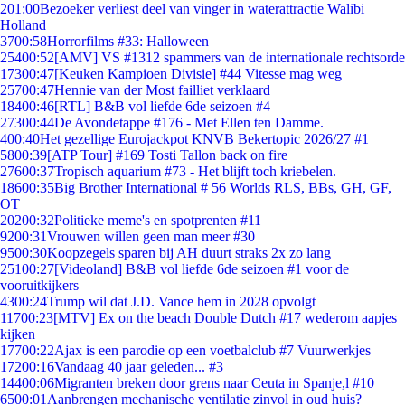
2
01:00
Bezoeker verliest deel van vinger in waterattractie Walibi
Holland
37
00:58
Horrorfilms #33: Halloween
254
00:52
[AMV] VS #1312 spammers van de internationale rechtsorde
173
00:47
[Keuken Kampioen Divisie] #44 Vitesse mag weg
257
00:47
Hennie van der Most failliet verklaard
184
00:46
[RTL] B&B vol liefde 6de seizoen #4
273
00:44
De Avondetappe #176 - Met Ellen ten Damme.
4
00:40
Het gezellige Eurojackpot KNVB Bekertopic 2026/27 #1
58
00:39
[ATP Tour] #169 Tosti Tallon back on fire
276
00:37
Tropisch aquarium #73 - Het blijft toch kriebelen.
186
00:35
Big Brother International # 56 Worlds RLS, BBs, GH, GF,
OT
202
00:32
Politieke meme's en spotprenten #11
92
00:31
Vrouwen willen geen man meer #30
95
00:30
Koopzegels sparen bij AH duurt straks 2x zo lang
251
00:27
[Videoland] B&B vol liefde 6de seizoen #1 voor de
vooruitkijkers
43
00:24
Trump wil dat J.D. Vance hem in 2028 opvolgt
117
00:23
[MTV] Ex on the beach Double Dutch #17 wederom aapjes
kijken
177
00:22
Ajax is een parodie op een voetbalclub #7 Vuurwerkjes
172
00:16
Vandaag 40 jaar geleden... #3
144
00:06
Migranten breken door grens naar Ceuta in Spanje,l #10
65
00:01
Aanbrengen mechanische ventilatie zinvol in oud huis?