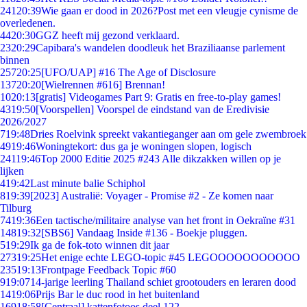
241
20:39
Wie gaan er dood in 2026?Post met een vleugje cynisme de
overledenen.
44
20:30
GGZ heeft mij gezond verklaard.
23
20:29
Capibara's wandelen doodleuk het Braziliaanse parlement
binnen
257
20:25
[UFO/UAP] #16 The Age of Disclosure
137
20:20
[Wielrennen #616] Brennan!
10
20:13
[gratis] Videogames Part 9: Gratis en free-to-play games!
43
19:50
[Voorspellen] Voorspel de eindstand van de Eredivisie
2026/2027
7
19:48
Dries Roelvink spreekt vakantieganger aan om gele zwembroek
49
19:46
Woningtekort: dus ga je woningen slopen, logisch
241
19:46
Top 2000 Editie 2025 #243 Alle dikzakken willen op je
lijken
4
19:42
Last minute balie Schiphol
8
19:39
[2023] Australië: Voyager - Promise #2 - Ze komen naar
Tilburg
74
19:36
Een tactische/militaire analyse van het front in Oekraïne #31
148
19:32
[SBS6] Vandaag Inside #136 - Boekje pluggen.
5
19:29
Ik ga de fok-toto winnen dit jaar
273
19:25
Het enige echte LEGO-topic #45 LEGOOOOOOOOOOO
235
19:13
Frontpage Feedback Topic #60
9
19:07
14-jarige leerling Thailand schiet grootouders en leraren dood
14
19:06
Prijs Bar le duc rood in het buitenland
169
18:58
[Centraal] kattenfotoos deel 122