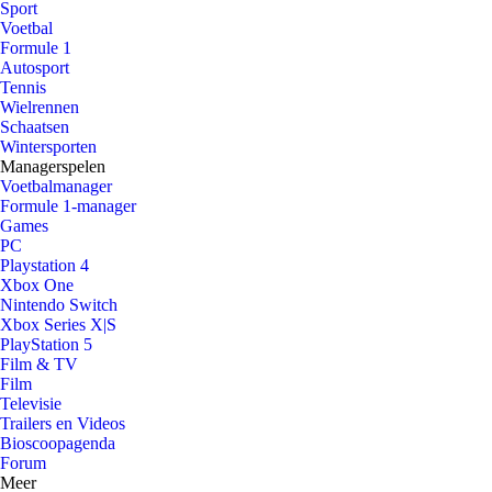
Sport
Voetbal
Formule 1
Autosport
Tennis
Wielrennen
Schaatsen
Wintersporten
Managerspelen
Voetbalmanager
Formule 1-manager
Games
PC
Playstation 4
Xbox One
Nintendo Switch
Xbox Series X|S
PlayStation 5
Film & TV
Film
Televisie
Trailers en Videos
Bioscoopagenda
Forum
Meer