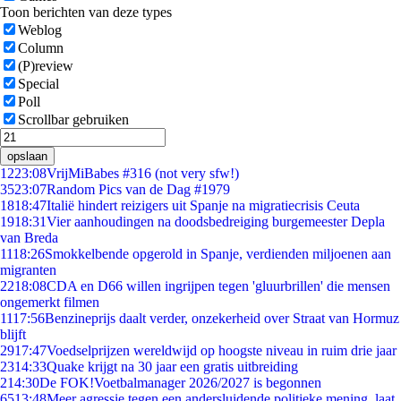
Toon berichten van deze types
Weblog
Column
(P)review
Special
Poll
Scrollbar gebruiken
opslaan
12
23:08
VrijMiBabes #316 (not very sfw!)
35
23:07
Random Pics van de Dag #1979
18
18:47
Italië hindert reizigers uit Spanje na migratiecrisis Ceuta
19
18:31
Vier aanhoudingen na doodsbedreiging burgemeester Depla
van Breda
11
18:26
Smokkelbende opgerold in Spanje, verdienden miljoenen aan
migranten
22
18:08
CDA en D66 willen ingrijpen tegen 'gluurbrillen' die mensen
ongemerkt filmen
11
17:56
Benzineprijs daalt verder, onzekerheid over Straat van Hormuz
blijft
29
17:47
Voedselprijzen wereldwijd op hoogste niveau in ruim drie jaar
23
14:33
Quake krijgt na 30 jaar een gratis uitbreiding
2
14:30
De FOK!Voetbalmanager 2026/2027 is begonnen
65
13:48
Meer agressie tegen een andersluidende politieke mening, laat