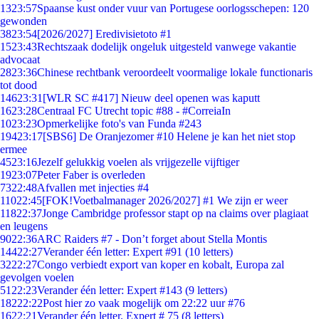
13
23:57
Spaanse kust onder vuur van Portugese oorlogsschepen: 120
gewonden
38
23:54
[2026/2027] Eredivisietoto #1
15
23:43
Rechtszaak dodelijk ongeluk uitgesteld vanwege vakantie
advocaat
28
23:36
Chinese rechtbank veroordeelt voormalige lokale functionaris
tot dood
146
23:31
[WLR SC #417] Nieuw deel openen was kaputt
16
23:28
Centraal FC Utrecht topic #88 - #CorreiaIn
10
23:23
Opmerkelijke foto's van Funda #243
194
23:17
[SBS6] De Oranjezomer #10 Helene je kan het niet stop
ermee
45
23:16
Jezelf gelukkig voelen als vrijgezelle vijftiger
19
23:07
Peter Faber is overleden
73
22:48
Afvallen met injecties #4
110
22:45
[FOK!Voetbalmanager 2026/2027] #1 We zijn er weer
118
22:37
Jonge Cambridge professor stapt op na claims over plagiaat
en leugens
90
22:36
ARC Raiders #7 - Don’t forget about Stella Montis
144
22:27
Verander één letter: Expert #91 (10 letters)
32
22:27
Congo verbiedt export van koper en kobalt, Europa zal
gevolgen voelen
51
22:23
Verander één letter: Expert #143 (9 letters)
182
22:22
Post hier zo vaak mogelijk om 22:22 uur #76
16
22:21
Verander één letter. Expert # 75 (8 letters)