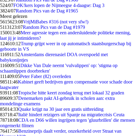
5
24/07
FOK!kers lopen de Nijmeegse 4-daagse: Dag 3
38
24/07
Random Pics van de Dag #1965
Meest gelezen
56156
23:08
VrijMiBabes #316 (not very sfw!)
51131
23:07
Random Pics van de Dag #1979
1500
13:48
Meer agressie tegen een andersluidende politieke mening,
laat jij je intimideren?
1246
10:12
Trump grijpt weer in op automatisch staatsburgerschap bij
geboorte in VS
1169
11:52
Amsterdams dierenasiel DOA overspoeld met
babykonijntjes
1160
09:51
Dikke Van Dale neemt 'vulvalippen' op: 'stigma op
schaamlippen doorbreken'
1114
09:05
Peter Faber (82) overleden
985
11:46
Kabinet geeft bedrijven geen compensatie voor schade door
laagwater
939
11:08
Tropische hitte keert zondag terug met lokaal 32 graden
896
09:37
Denemarken pakt AI-gebruik in scholen aan: extra
mondelinge examens
850
14:33
Quake krijgt na 30 jaar een gratis uitbreiding
837
18:47
Italië hindert reizigers uit Spanje na migratiecrisis Ceuta
787
18:08
CDA en D66 willen ingrijpen tegen 'gluurbrillen' die mensen
ongemerkt filmen
764
17:56
Benzineprijs daalt verder, onzekerheid over Straat van