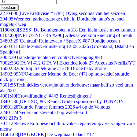
opslaan
221
04:06
[Live Eredivisie #1784] Dying seconds van het seizoen!
2
04:05
Weer een parkeergarage dicht in Dordrecht, auto's zo snel
mogelijk weg
118
04:03
[SBS6] De Bondgenoten #318 Een klein kusje moet kunnen
61
04:00
[INFLUENCERS #296] Alles is welkom kneuzing of breuk
248
03:29
[Centraal] Ruimtevaart / SpaceX #87 Rondje oceaan
256
03:11
Totale zonsverduistering 12-08-2026 (Groenland, IJsland en
Spanje) #1
30
02:39
Transfergeruchten en contractverlenging #83
70
02:33
GTA VI #12 GTA VI Extended look 27 Augustus Netflix/YT
160
02:32
Oorlog in Oekraïne #1318 Drone baby drone
149
02:09
NPO-manager Menno de Boer (47) op non-actief stuurde
dick-pic rond
73
01:55
Techniekles verdwijnt uit onderbouw: maar half zo veel uren
als 2007
40
01:40
[Crowdfunding] #443 Rentestijgingen?
134
01:36
[DRT SC] #6: RendacGoden sponsored by TONZON
198
01:28
Tour de France femmes 2026 #4 op de Ventoux
224
01:24
Nederland stevent af op watertekort
6
01:21
Ps 5
7
01:12
Nieuwe Europese richtlijn: vaker repareren ipv vervangen voor
nieuw
116
01:03
[DAGBOEK] De weg naar balans #12