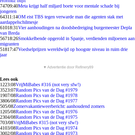
Hormuz blijft
747
09:40
Meta krijgt half miljard boete voor mentale schade bij
jongeren
643
11:14
OM eist TBS tegen verwarde man die agenten stak met
aardappelschilmesje
610
18:31
Vier aanhoudingen na doodsbedreiging burgemeester Depla
van Breda
567
18:26
Smokkelbende opgerold in Spanje, verdienden miljoenen aan
migranten
518
17:47
Voedselprijzen wereldwijd op hoogste niveau in ruim drie
jaar
▼ Advertentie door Refinery89
Lees ook
12
23:08
VrijMiBabes #316 (not very sfw!)
35
23:07
Random Pics van de Dag #1979
19
07/08
Random Pics van de Dag #1978
38
06/08
Random Pics van de Dag #1977
5
05/08
Zomervakantieweerbericht: aanhoudend zomers
12
05/08
Random Pics van de Dag #1976
23
04/08
Random Pics van de Dag #1975
7
03/08
VrijMiBabes #315 (not very sfw!)
41
03/08
Random Pics van de Dag #1974
30
02/08
Random Pics van de Dag #1973