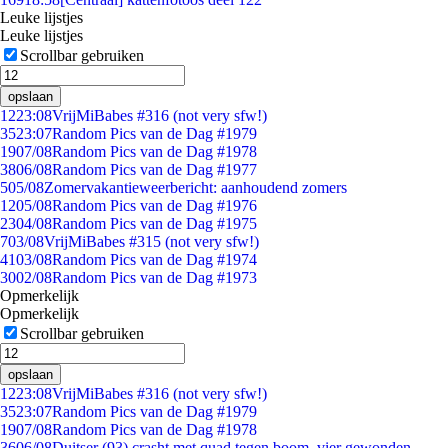
Leuke lijstjes
Leuke lijstjes
Scrollbar gebruiken
opslaan
12
23:08
VrijMiBabes #316 (not very sfw!)
35
23:07
Random Pics van de Dag #1979
19
07/08
Random Pics van de Dag #1978
38
06/08
Random Pics van de Dag #1977
5
05/08
Zomervakantieweerbericht: aanhoudend zomers
12
05/08
Random Pics van de Dag #1976
23
04/08
Random Pics van de Dag #1975
7
03/08
VrijMiBabes #315 (not very sfw!)
41
03/08
Random Pics van de Dag #1974
30
02/08
Random Pics van de Dag #1973
Opmerkelijk
Opmerkelijk
Scrollbar gebruiken
opslaan
12
23:08
VrijMiBabes #316 (not very sfw!)
35
23:07
Random Pics van de Dag #1979
19
07/08
Random Pics van de Dag #1978
36
06/08
Duitser (93) crasht met quad tegen boom, vier gewonden