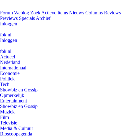
Forum
Weblog
Zoek
Actieve Items
Nieuws
Columns
Reviews
Previews
Specials
Archief
Inloggen
fok.nl
Inloggen
fok.nl
Actueel
Nederland
Internationaal
Economie
Politiek
Tech
Showbiz en Gossip
Opmerkelijk
Entertainment
Showbiz en Gossip
Muziek
Film
Televisie
Media & Cultuur
Bioscoopagenda