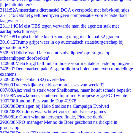
jij je intimideren?
31
11:52
Amsterdams dierenasiel DOA overspoeld met babykonijntjes
25
11:46
Kabinet geeft bedrijven geen compensatie voor schade door
laagwater
23
11:14
OM eist TBS tegen verwarde man die agenten stak met
aardappelschilmesje
30
11:08
Tropische hitte keert zondag terug met lokaal 32 graden
30
10:12
Trump grijpt weer in op automatisch staatsburgerschap bij
geboorte in VS
55
09:51
Dikke Van Dale neemt 'vulvalippen' op: 'stigma op
schaamlippen doorbreken'
14
09:40
Meta krijgt half miljard boete voor mentale schade bij jongeren
24
09:37
Denemarken pakt AI-gebruik in scholen aan: extra mondelinge
examens
25
09:05
Peter Faber (82) overleden
7
05:00
Trailers kijken: de bioscoopreleases van week 32
0
07/08
Ajax veel te sterk voor Shelbourne, maar houdt schade beperkt
1
07/08
Nieuwkomers schitteren bij ruime Europese zege FC Twente
19
07/08
Random Pics van de Dag #1978
15
06/08
Ontslagen bij Halo Studios na Campaign Evolved
19
06/08
PS5-doos waarschuwt voor einde fysieke games
2
06/08
Le Court wint na nerveuze finale, Pieterse derde
29
06/08
NPO-manager Menno de Boer geschorst na dickpic in
groepsapp
36
06/08
Duitser (93) crasht met quad tegen boom, vier gewonden