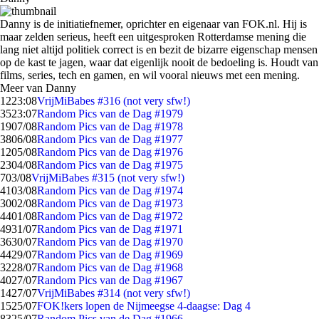
Danny is de initiatiefnemer, oprichter en eigenaar van FOK.nl. Hij is
maar zelden serieus, heeft een uitgesproken Rotterdamse mening die
lang niet altijd politiek correct is en bezit de bizarre eigenschap mensen
op de kast te jagen, waar dat eigenlijk nooit de bedoeling is. Houdt van
films, series, tech en gamen, en wil vooral nieuws met een mening.
Meer van Danny
12
23:08
VrijMiBabes #316 (not very sfw!)
35
23:07
Random Pics van de Dag #1979
19
07/08
Random Pics van de Dag #1978
38
06/08
Random Pics van de Dag #1977
12
05/08
Random Pics van de Dag #1976
23
04/08
Random Pics van de Dag #1975
7
03/08
VrijMiBabes #315 (not very sfw!)
41
03/08
Random Pics van de Dag #1974
30
02/08
Random Pics van de Dag #1973
44
01/08
Random Pics van de Dag #1972
49
31/07
Random Pics van de Dag #1971
36
30/07
Random Pics van de Dag #1970
44
29/07
Random Pics van de Dag #1969
32
28/07
Random Pics van de Dag #1968
40
27/07
Random Pics van de Dag #1967
14
27/07
VrijMiBabes #314 (not very sfw!)
15
25/07
FOK!kers lopen de Nijmeegse 4-daagse: Dag 4
83
25/07
Random Pics van de Dag #1966