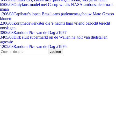
65
06/08
Onlyfans-model met G-cup wil als NASA-ambassadeur naar
maan
12
06/08
Capibara's lopen Braziliaans parlementsgebouw Mato Grosso
binnen
23
06/08
Zorgmedewerkster die 's nachts haar vriend bezocht terecht
ontslagen
38
06/08
Random Pics van de Dag #1977
34
05/08
Dirk sluit supermarkt op de Wallen na golf van diefstal en
agressie
12
05/08
Random Pics van de Dag #1976