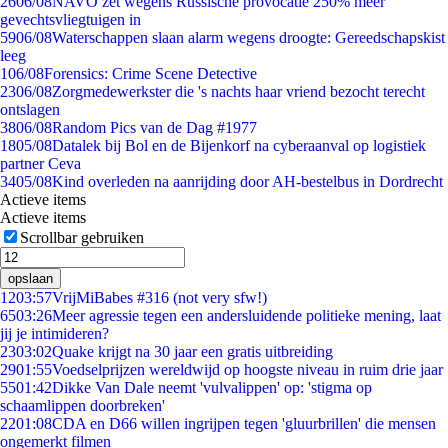
26
06/08
NAVO zet wegens Russische provocatie 250% meer
gevechtsvliegtuigen in
59
06/08
Waterschappen slaan alarm wegens droogte: Gereedschapskist
leeg
1
06/08
Forensics: Crime Scene Detective
23
06/08
Zorgmedewerkster die 's nachts haar vriend bezocht terecht
ontslagen
38
06/08
Random Pics van de Dag #1977
18
05/08
Datalek bij Bol en de Bijenkorf na cyberaanval op logistiek
partner Ceva
34
05/08
Kind overleden na aanrijding door AH-bestelbus in Dordrecht
Actieve items
Actieve items
Scrollbar gebruiken
opslaan
12
03:57
VrijMiBabes #316 (not very sfw!)
65
03:26
Meer agressie tegen een andersluidende politieke mening, laat
jij je intimideren?
23
03:02
Quake krijgt na 30 jaar een gratis uitbreiding
29
01:55
Voedselprijzen wereldwijd op hoogste niveau in ruim drie jaar
55
01:42
Dikke Van Dale neemt 'vulvalippen' op: 'stigma op
schaamlippen doorbreken'
22
01:08
CDA en D66 willen ingrijpen tegen 'gluurbrillen' die mensen
ongemerkt filmen