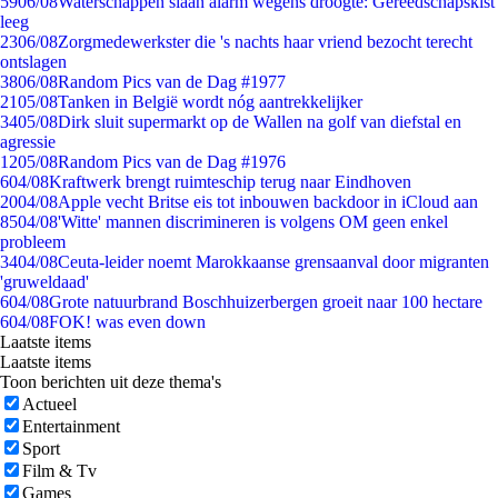
59
06/08
Waterschappen slaan alarm wegens droogte: Gereedschapskist
leeg
23
06/08
Zorgmedewerkster die 's nachts haar vriend bezocht terecht
ontslagen
38
06/08
Random Pics van de Dag #1977
21
05/08
Tanken in België wordt nóg aantrekkelijker
34
05/08
Dirk sluit supermarkt op de Wallen na golf van diefstal en
agressie
12
05/08
Random Pics van de Dag #1976
6
04/08
Kraftwerk brengt ruimteschip terug naar Eindhoven
20
04/08
Apple vecht Britse eis tot inbouwen backdoor in iCloud aan
85
04/08
'Witte' mannen discrimineren is volgens OM geen enkel
probleem
34
04/08
Ceuta-leider noemt Marokkaanse grensaanval door migranten
'gruweldaad'
6
04/08
Grote natuurbrand Boschhuizerbergen groeit naar 100 hectare
6
04/08
FOK! was even down
Laatste items
Laatste items
Toon berichten uit deze thema's
Actueel
Entertainment
Sport
Film & Tv
Games