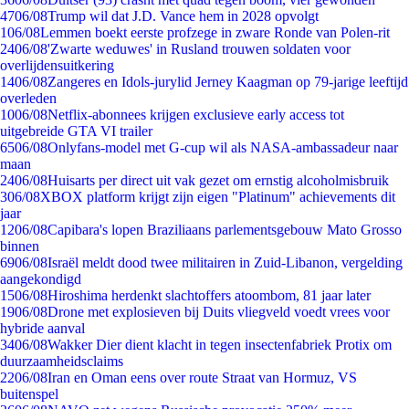
47
06/08
Trump wil dat J.D. Vance hem in 2028 opvolgt
1
06/08
Lemmen boekt eerste profzege in zware Ronde van Polen-rit
24
06/08
'Zwarte weduwes' in Rusland trouwen soldaten voor
overlijdensuitkering
14
06/08
Zangeres en Idols-jurylid Jerney Kaagman op 79-jarige leeftijd
overleden
10
06/08
Netflix-abonnees krijgen exclusieve early access tot
uitgebreide GTA VI trailer
65
06/08
Onlyfans-model met G-cup wil als NASA-ambassadeur naar
maan
24
06/08
Huisarts per direct uit vak gezet om ernstig alcoholmisbruik
3
06/08
XBOX platform krijgt zijn eigen "Platinum" achievements dit
jaar
12
06/08
Capibara's lopen Braziliaans parlementsgebouw Mato Grosso
binnen
69
06/08
Israël meldt dood twee militairen in Zuid-Libanon, vergelding
aangekondigd
15
06/08
Hiroshima herdenkt slachtoffers atoombom, 81 jaar later
19
06/08
Drone met explosieven bij Duits vliegveld voedt vrees voor
hybride aanval
34
06/08
Wakker Dier dient klacht in tegen insectenfabriek Protix om
duurzaamheidsclaims
22
06/08
Iran en Oman eens over route Straat van Hormuz, VS
buitenspel