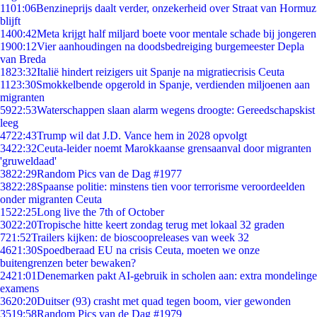
11
01:06
Benzineprijs daalt verder, onzekerheid over Straat van Hormuz
blijft
14
00:42
Meta krijgt half miljard boete voor mentale schade bij jongeren
19
00:12
Vier aanhoudingen na doodsbedreiging burgemeester Depla
van Breda
18
23:32
Italië hindert reizigers uit Spanje na migratiecrisis Ceuta
11
23:30
Smokkelbende opgerold in Spanje, verdienden miljoenen aan
migranten
59
22:53
Waterschappen slaan alarm wegens droogte: Gereedschapskist
leeg
47
22:43
Trump wil dat J.D. Vance hem in 2028 opvolgt
34
22:32
Ceuta-leider noemt Marokkaanse grensaanval door migranten
'gruweldaad'
38
22:29
Random Pics van de Dag #1977
38
22:28
Spaanse politie: minstens tien voor terrorisme veroordeelden
onder migranten Ceuta
15
22:25
Long live the 7th of October
30
22:20
Tropische hitte keert zondag terug met lokaal 32 graden
7
21:52
Trailers kijken: de bioscoopreleases van week 32
46
21:30
Spoedberaad EU na crisis Ceuta, moeten we onze
buitengrenzen beter bewaken?
24
21:01
Denemarken pakt AI-gebruik in scholen aan: extra mondelinge
examens
36
20:20
Duitser (93) crasht met quad tegen boom, vier gewonden
35
19:58
Random Pics van de Dag #1979