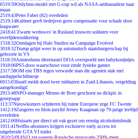
65
19:50
Onlyfans-model met G-cup wil als NASA-ambassadeur naar
maan
25
19:43
Peter Faber (82) overleden
25
19:14
Kabinet geeft bedrijven geen compensatie voor schade door
laagwater
24
18:41
'Zwarte weduwes' in Rusland trouwen soldaten voor
overlijdensuitkering
15
18:32
Ontslagen bij Halo Studios na Campaign Evolved
30
18:32
Trump grijpt weer in op automatisch staatsburgerschap bij
geboorte in VS
31
18:19
Amsterdams dierenasiel DOA overspoeld met babykonijntjes
19
18:06
PS5-doos waarschuwt voor einde fysieke games
23
17:58
OM eist TBS tegen verwarde man die agenten stak met
aardappelschilmesje
69
15:03
Israël meldt dood twee militairen in Zuid-Libanon, vergelding
aangekondigd
29
13:48
NPO-manager Menno de Boer geschorst na dickpic in
groepsapp
1
13:37
Nieuwkomers schitteren bij ruime Europese zege FC Twente
14
12:19
Zangeres en Idols-jurylid Jerney Kaagman op 79-jarige leeftijd
overleden
24
12:00
Huisarts per direct uit vak gezet om ernstig alcoholmisbruik
10
11:41
Netflix-abonnees krijgen exclusieve early access tot
uitgebreide GTA VI trailer
26
10:54
NAVO zet wegens Russische provocatie 250% meer