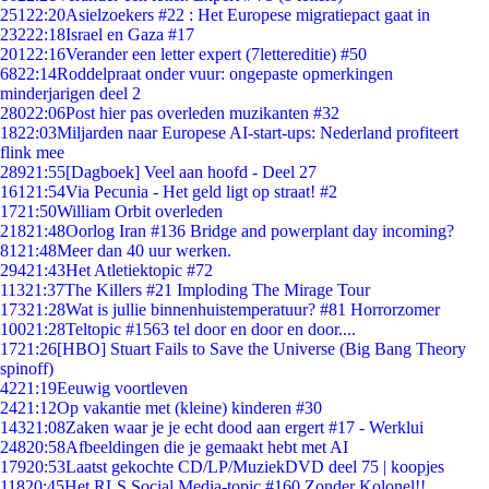
251
22:20
Asielzoekers #22 : Het Europese migratiepact gaat in
232
22:18
Israel en Gaza #17
201
22:16
Verander een letter expert (7lettereditie) #50
68
22:14
Roddelpraat onder vuur: ongepaste opmerkingen
minderjarigen deel 2
280
22:06
Post hier pas overleden muzikanten #32
18
22:03
Miljarden naar Europese AI-start-ups: Nederland profiteert
flink mee
289
21:55
[Dagboek] Veel aan hoofd - Deel 27
161
21:54
Via Pecunia - Het geld ligt op straat! #2
17
21:50
William Orbit overleden
218
21:48
Oorlog Iran #136 Bridge and powerplant day incoming?
81
21:48
Meer dan 40 uur werken.
294
21:43
Het Atletiektopic #72
113
21:37
The Killers #21 Imploding The Mirage Tour
173
21:28
Wat is jullie binnenhuistemperatuur? #81 Horrorzomer
100
21:28
Teltopic #1563 tel door en door en door....
17
21:26
[HBO] Stuart Fails to Save the Universe (Big Bang Theory
spinoff)
42
21:19
Eeuwig voortleven
24
21:12
Op vakantie met (kleine) kinderen #30
143
21:08
Zaken waar je je echt dood aan ergert #17 - Werklui
248
20:58
Afbeeldingen die je gemaakt hebt met AI
179
20:53
Laatst gekochte CD/LP/MuziekDVD deel 75 | koopjes
118
20:45
Het RLS Social Media-topic #160 Zonder Kolonel!!