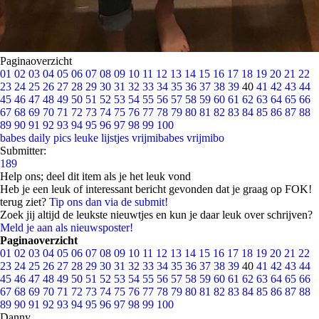
Paginaoverzicht
01
02
03
04
05
06
07
08
09
10
11
12
13
14
15
16
17
18
19
20
21
22
23
24
25
26
27
28
29
30
31
32
33
34
35
36
37
38
39
40
41
42
43
44
45
46
47
48
49
50
51
52
53
54
55
56
57
58
59
60
61
62
63
64
65
66
67
68
69
70
71
72
73
74
75
76
77
78
79
80
81
82
83
84
85
86
87
88
89
90
91
92
93
94
95
96
97
98
99
100
babes
daily pics
leuke lijstjes
vrijmibabes
vrijmibo
Submitter:
189
Help ons; deel dit item als je het leuk vond
Heb je een leuk of interessant bericht gevonden dat je graag op FOK!
terug ziet?
Tip ons dan via de submit!
Zoek jij altijd de leukste nieuwtjes en kun je daar leuk over schrijven?
Meld je aan als nieuwsposter!
Paginaoverzicht
01
02
03
04
05
06
07
08
09
10
11
12
13
14
15
16
17
18
19
20
21
22
23
24
25
26
27
28
29
30
31
32
33
34
35
36
37
38
39
40
41
42
43
44
45
46
47
48
49
50
51
52
53
54
55
56
57
58
59
60
61
62
63
64
65
66
67
68
69
70
71
72
73
74
75
76
77
78
79
80
81
82
83
84
85
86
87
88
89
90
91
92
93
94
95
96
97
98
99
100
Danny