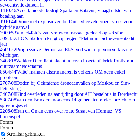
gevechtsvliegtuigen in
14
10:46
Accell, moederbedrijf Sparta en Batavus, vraagt uitstel van
betaling aan
19
10:44
Drone met explosieven bij Duits vliegveld voedt vrees voor
hybride aanval
39
09:53
Vinted-foto's van vrouwen massaal gedeeld op seksfora
3
09:33
XBOX platform krijgt zijn eigen "Platinum" achievements dit
jaar
46
09:22
Progressieve Democraat El-Sayed wint nipt voorverkiezing
Michigan
34
08:18
Wakker Dier dient klacht in tegen insectenfabriek Protix om
duurzaamheidsclaims
85
04:44
'Witte' mannen discrimineren is volgens OM geen enkel
probleem
27
07/08
Doden bij Oekraïense droneaanvallen op Moskou en Sint-
Petersburg
34
07/08
Kind overleden na aanrijding door AH-bestelbus in Dordrecht
53
07/08
Van den Brink zet nog eens 14 gemeenten onder toezicht om
spreidingswet
22
06/08
Iran en Oman eens over route Straat van Hormuz, VS
buitenspel
Forum
Forum
Scrollbar gebruiken