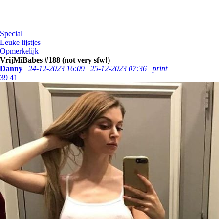
Special
Leuke lijstjes
Opmerkelijk
VrijMiBabes #188 (not very sfw!)
Danny
24-12-2023 16:09
25-12-2023 07:36
print
39
41