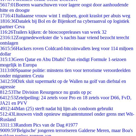
56
17:01
Boeren waarschuwen voor lagere oogst door aanhoudende
hitte en droogte
17
16:41
Italiaanse vrouw wint 1 miljoen, gooit kraslot per abuis weg
18
16:36
Datalek bij Bol en de Bijenkorf na cyberaanval op logistiek
partner Ceva
1
16:26
Trailers kijken: de bioscoopreleases van week 32
23
16:12
Zorgmedewerkster die 's nachts haar vriend bezocht terecht
ontslagen
36
15:56
Hackers roven Coldcard-bitcoinwallets leeg voor 114 miljoen
dollar
3
15:13
Geen Qatar en Abu Dhabi? Dan eindigt Formule 1-seizoen
mogelijk in Europa
31
13:00
Spaanse politie: minstens tien voor terrorisme veroordeelden
onder migranten Ceuta
34
12:59
Dirk sluit supermarkt op de Wallen na golf van diefstal en
agressie
8
12:53
The Division Resurgence nu gratis op pc
64
12:53
Zetelpeiling: 24 zetels voor Pro en 18 zetels voor D66, FvD,
JA21 en PVV
49
12:44
Man (25) sterft nadat hij lijm als condoom gebruikt
5
12:43
Litouwen vindt opnieuw migrantentunnel onder grens met Wit-
Rusland
33
11:13
Random Pics van de Dag #1977
90
09:59
'Belgische' jongeren terroriseren Galderse Meren, maar Boa's
pakken topless zonnen aan