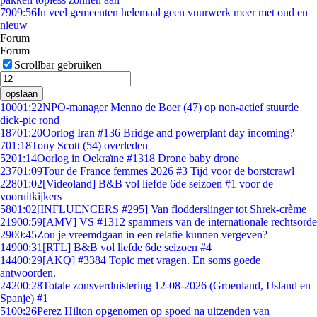
79
09:56
In veel gemeenten helemaal geen vuurwerk meer met oud en
nieuw
Forum
Forum
Scrollbar gebruiken
opslaan
100
01:22
NPO-manager Menno de Boer (47) op non-actief stuurde
dick-pic rond
187
01:20
Oorlog Iran #136 Bridge and powerplant day incoming?
7
01:18
Tony Scott (54) overleden
52
01:14
Oorlog in Oekraïne #1318 Drone baby drone
237
01:09
Tour de France femmes 2026 #3 Tijd voor de borstcrawl
228
01:02
[Videoland] B&B vol liefde 6de seizoen #1 voor de
vooruitkijkers
58
01:02
[INFLUENCERS #295] Van flodderslinger tot Shrek-crème
219
00:59
[AMV] VS #1312 spammers van de internationale rechtsorde
29
00:45
Zou je vreemdgaan in een relatie kunnen vergeven?
149
00:31
[RTL] B&B vol liefde 6de seizoen #4
144
00:29
[AKQ] #3384 Topic met vragen. En soms goede
antwoorden.
242
00:28
Totale zonsverduistering 12-08-2026 (Groenland, IJsland en
Spanje) #1
51
00:26
Perez Hilton opgenomen op spoed na uitzenden van