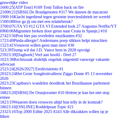
gruwelijke video
16
00:25
[ATP Tour] #169 Tosti Tallon back on fire
210
00:21
[SBS6] De Bondgenoten #317 We dansen de macaroni
19
00:16
Klacht ingediend tegen grootste insectenfabriek ter wereld
15
00:08
Hoe ga jij om met een relatiebreuk?
37
00:07
GTA VI #12 GTA VI Extended look 27 Augustus Netflix/YT
69
00:06
Migranten breken door grens naar Ceuta in Spanje,l #10
274
23:56
Post hier pas overleden muzikanten #32
17
23:49
Pinda-allergie? Andermans poep slikken helpt misschien
15
23:41
Vrouwen willen geen man meer #30
5
23:39
Trump wil dat J.D. Vance hem in 2028 opvolgt
259
23:39
[Dagboek] Veel aan hoofd - Deel 27
10
23:38
Rechtszaak dodelijk ongeluk uitgesteld vanwege vakantie
advocaat
25
23:24
[2026/2027] Eredivisietoto #1
203
23:24
Het Grote Songfestivalfeest Ziggo Dome #5 13 november
2026
20
23:23
Capibara's wandelen doodleuk het Braziliaanse parlement
binnen
188
23:20
[SBS6] De Oranjezomer #10 Helene je kan het niet stop
ermee
18
23:19
Waarom doen vrouwen altijd hun telly in de kontzak?
180
23:16
[ONLINE] Roddelpraat Topic #21
233
23:16
Top 2000 Editie 2025 #243 Alle dikzakken willen op je
lijken