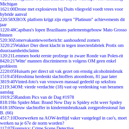
Michigan
16
21:00
Drone met explosieven bij Duits vliegveld voedt vrees voor
hybride aanval
2
20:58
XBOX platform krijgt zijn eigen "Platinum" achievements dit
jaar
12
20:48
Capibara's lopen Braziliaans parlementsgebouw Mato Grosso
binnen
5
20:30
Zomervakantieweerbericht: aanhoudend zomers
32
20:25
Wakker Dier dient klacht in tegen insectenfabriek Protix om
duurzaamheidsclaims
1
20:21
Lemmen boekt eerste profzege in zware Ronde van Polen-rit
84
20:21
'Witte' mannen discrimineren is volgens OM geen enkel
probleem
22
20:05
Huisarts per direct uit vak gezet om ernstig alcoholmisbruik
15
19:45
Hiroshima herdenkt slachtoffers atoombom, 81 jaar later
38
19:40
Vinted-foto's van vrouwen massaal gedeeld op seksfora
21
19:34
OM: vierde verdachte (18) vast op verdenking van beramen
aanslag
19
19:25
Random Pics van de Dag #1978
8
18:19
In Spider-Man: Brand New Day is Spidey echt weer Spidey
6
18:18
Nieuw slachtoffer in kindermisbruikzaak zorgprofessional Jan
B. (66)
45
17:10
Doorwerken na AOW-leeftijd vaker vastgelegd in cao's, moet
werken na je 67e de norm worden?
1
17:07
Forensics: Crime Scene Detective