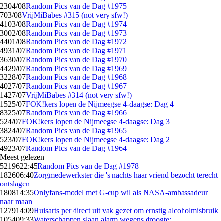
23
04/08
Random Pics van de Dag #1975
7
03/08
VrijMiBabes #315 (not very sfw!)
41
03/08
Random Pics van de Dag #1974
30
02/08
Random Pics van de Dag #1973
44
01/08
Random Pics van de Dag #1972
49
31/07
Random Pics van de Dag #1971
36
30/07
Random Pics van de Dag #1970
44
29/07
Random Pics van de Dag #1969
32
28/07
Random Pics van de Dag #1968
40
27/07
Random Pics van de Dag #1967
14
27/07
VrijMiBabes #314 (not very sfw!)
15
25/07
FOK!kers lopen de Nijmeegse 4-daagse: Dag 4
83
25/07
Random Pics van de Dag #1966
5
24/07
FOK!kers lopen de Nijmeegse 4-daagse: Dag 3
38
24/07
Random Pics van de Dag #1965
5
23/07
FOK!kers lopen de Nijmeegse 4-daagse: Dag 2
49
23/07
Random Pics van de Dag #1964
Meest gelezen
52196
22:45
Random Pics van de Dag #1978
1826
06:40
Zorgmedewerkster die 's nachts haar vriend bezocht terecht
ontslagen
1808
14:35
Onlyfans-model met G-cup wil als NASA-ambassadeur
naar maan
1279
14:09
Huisarts per direct uit vak gezet om ernstig alcoholmisbruik
1054
09:33
Waterschappen slaan alarm wegens droogte: