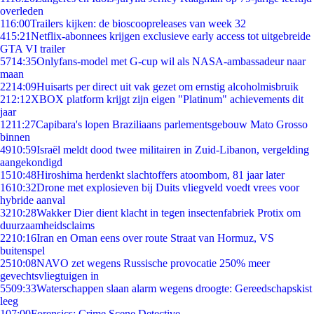
overleden
1
16:00
Trailers kijken: de bioscoopreleases van week 32
4
15:21
Netflix-abonnees krijgen exclusieve early access tot uitgebreide
GTA VI trailer
57
14:35
Onlyfans-model met G-cup wil als NASA-ambassadeur naar
maan
22
14:09
Huisarts per direct uit vak gezet om ernstig alcoholmisbruik
2
12:12
XBOX platform krijgt zijn eigen "Platinum" achievements dit
jaar
12
11:27
Capibara's lopen Braziliaans parlementsgebouw Mato Grosso
binnen
49
10:59
Israël meldt dood twee militairen in Zuid-Libanon, vergelding
aangekondigd
15
10:48
Hiroshima herdenkt slachtoffers atoombom, 81 jaar later
16
10:32
Drone met explosieven bij Duits vliegveld voedt vrees voor
hybride aanval
32
10:28
Wakker Dier dient klacht in tegen insectenfabriek Protix om
duurzaamheidsclaims
22
10:16
Iran en Oman eens over route Straat van Hormuz, VS
buitenspel
25
10:08
NAVO zet wegens Russische provocatie 250% meer
gevechtsvliegtuigen in
55
09:33
Waterschappen slaan alarm wegens droogte: Gereedschapskist
leeg
1
07:00
Forensics: Crime Scene Detective