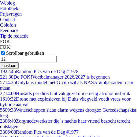
Weblog
Fotoboek
Prijsvragen
Contact
Colofon
Feedback
Tip de redactie
FOK!
FOK!
Scrollbar gebruiken
opslaan
19
22:45
Random Pics van de Dag #1978
2
21:30
De FOK!Voetbalmanager 2026/2027 is begonnen
57
14:35
Onlyfans-model met G-cup wil als NASA-ambassadeur naar
maan
22
14:09
Huisarts per direct uit vak gezet om ernstig alcoholmisbruik
16
10:32
Drone met explosieven bij Duits vliegveld voedt vrees voor
hybride aanval
55
09:33
Waterschappen slaan alarm wegens droogte: Gereedschapskist
leeg
23
06:40
Zorgmedewerkster die 's nachts haar vriend bezocht terecht
ontslagen
33
06/08
Random Pics van de Dag #1977