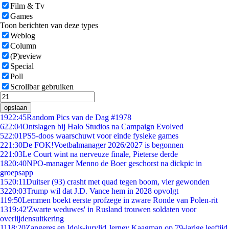
Film & Tv
Games
Toon berichten van deze types
Weblog
Column
(P)review
Special
Poll
Scrollbar gebruiken
opslaan
19
22:45
Random Pics van de Dag #1978
6
22:04
Ontslagen bij Halo Studios na Campaign Evolved
5
22:01
PS5-doos waarschuwt voor einde fysieke games
2
21:30
De FOK!Voetbalmanager 2026/2027 is begonnen
2
21:03
Le Court wint na nerveuze finale, Pieterse derde
18
20:40
NPO-manager Menno de Boer geschorst na dickpic in
groepsapp
15
20:11
Duitser (93) crasht met quad tegen boom, vier gewonden
32
20:03
Trump wil dat J.D. Vance hem in 2028 opvolgt
1
19:50
Lemmen boekt eerste profzege in zware Ronde van Polen-rit
13
19:42
'Zwarte weduwes' in Rusland trouwen soldaten voor
overlijdensuitkering
11
18:20
Zangeres en Idols-jurylid Jerney Kaagman op 79-jarige leeftijd