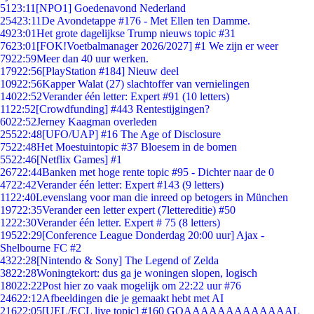
51
23:11
[NPO1] Goedenavond Nederland
254
23:11
De Avondetappe #176 - Met Ellen ten Damme.
49
23:01
Het grote dagelijkse Trump nieuws topic #31
76
23:01
[FOK!Voetbalmanager 2026/2027] #1 We zijn er weer
79
22:59
Meer dan 40 uur werken.
179
22:56
[PlayStation #184] Nieuw deel
109
22:56
Kapper Walat (27) slachtoffer van vernielingen
140
22:52
Verander één letter: Expert #91 (10 letters)
11
22:52
[Crowdfunding] #443 Rentestijgingen?
60
22:52
Jerney Kaagman overleden
255
22:48
[UFO/UAP] #16 The Age of Disclosure
75
22:48
Het Moestuintopic #37 Bloesem in de bomen
55
22:46
[Netflix Games] #1
267
22:44
Banken met hoge rente topic #95 - Dichter naar de 0
47
22:42
Verander één letter: Expert #143 (9 letters)
11
22:40
Levenslang voor man die inreed op betogers in München
197
22:35
Verander een letter expert (7lettereditie) #50
12
22:30
Verander één letter. Expert # 75 (8 letters)
195
22:29
[Conference League Donderdag 20:00 uur] Ajax -
Shelbourne FC #2
43
22:28
[Nintendo & Sony] The Legend of Zelda
38
22:28
Woningtekort: dus ga je woningen slopen, logisch
180
22:22
Post hier zo vaak mogelijk om 22:22 uur #76
246
22:12
Afbeeldingen die je gemaakt hebt met AI
216
22:05
[UEL/ECL live topic] #160 GOAAAAAAAAAAAAAL