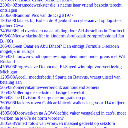
23
06:40
Zorgmedewerkster die 's nachts haar vriend bezocht terecht
ontslagen
33
06/08
Random Pics van de Dag #1977
18
05/08
Datalek bij Bol en de Bijenkorf na cyberaanval op logistiek
partner Ceva
34
05/08
Kind overleden na aanrijding door AH-bestelbus in Dordrecht
6
05/08
Nieuw slachtoffer in kindermisbruikzaak zorgprofessional Jan
B. (66)
3
05/08
Geen Qatar en Abu Dhabi? Dan eindigt Formule 1-seizoen
mogelijk in Europa
5
05/08
Litouwen vindt opnieuw migrantentunnel onder grens met Wit-
Rusland
45
05/08
Progressieve Democraat El-Sayed wint nipt voorverkiezing
Michigan
12
05/08
Accell, moederbedrijf Sparta en Batavus, vraagt uitstel van
betaling aan
5
05/08
Zomervakantieweerbericht: aanhoudend zomers
1
05/08
Vollering de sterkste na lastige heuvelrit
8
05/08
The Division Resurgence nu gratis op pc
36
05/08
Hackers roven Coldcard-bitcoinwallets leeg voor 114 miljoen
dollar
45
05/08
Doorwerken na AOW-leeftijd vaker vastgelegd in cao's, moet
werken na je 67e de norm worden?
38
05/08
Vinted-foto's van vrouwen massaal gedeeld op seksfora