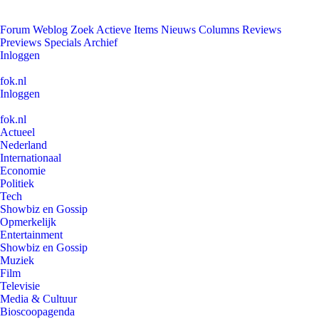
Forum
Weblog
Zoek
Actieve Items
Nieuws
Columns
Reviews
Previews
Specials
Archief
Inloggen
fok.nl
Inloggen
fok.nl
Actueel
Nederland
Internationaal
Economie
Politiek
Tech
Showbiz en Gossip
Opmerkelijk
Entertainment
Showbiz en Gossip
Muziek
Film
Televisie
Media & Cultuur
Bioscoopagenda