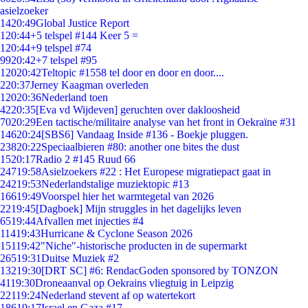
asielzoeker
14
20:49
Global Justice Report
1
20:44
+5 telspel #144 Keer 5 =
1
20:44
+9 telspel #74
99
20:42
+7 telspel #95
120
20:42
Teltopic #1558 tel door en door en door....
2
20:37
Jerney Kaagman overleden
120
20:36
Nederland toen
42
20:35
[Eva vd Wijdeven] geruchten over dakloosheid
70
20:29
Een tactische/militaire analyse van het front in Oekraïne #31
146
20:24
[SBS6] Vandaag Inside #136 - Boekje pluggen.
238
20:22
Speciaalbieren #80: another one bites the dust
15
20:17
Radio 2 #145 Ruud 66
247
19:58
Asielzoekers #22 : Het Europese migratiepact gaat in
242
19:53
Nederlandstalige muziektopic #13
166
19:49
Voorspel hier het warmtegetal van 2026
22
19:45
[Dagboek] Mijn struggles in het dagelijks leven
65
19:44
Afvallen met injecties #4
114
19:43
Hurricane & Cyclone Season 2026
151
19:42
"Niche"-historische producten in de supermarkt
265
19:31
Duitse Muziek #2
132
19:30
[DRT SC] #6: RendacGoden sponsored by TONZON
41
19:30
Droneaanval op Oekrains vliegtuig in Leipzig
221
19:24
Nederland stevent af op watertekort
186
19:17
Israel en Gaza #17