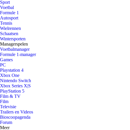
Sport
Voetbal
Formule 1
Autosport
Tennis
Wielrennen
Schaatsen
Wintersporten
Managerspelen
Voetbalmanager
Formule 1-manager
Games
PC
Playstation 4
Xbox One
Nintendo Switch
Xbox Series X|S
PlayStation 5
Film & TV
Film
Televisie
Trailers en Videos
Bioscoopagenda
Forum
Meer