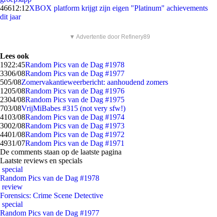
466
12:12
XBOX platform krijgt zijn eigen "Platinum" achievements
dit jaar
▼ Advertentie door Refinery89
Lees ook
19
22:45
Random Pics van de Dag #1978
33
06/08
Random Pics van de Dag #1977
5
05/08
Zomervakantieweerbericht: aanhoudend zomers
12
05/08
Random Pics van de Dag #1976
23
04/08
Random Pics van de Dag #1975
7
03/08
VrijMiBabes #315 (not very sfw!)
41
03/08
Random Pics van de Dag #1974
30
02/08
Random Pics van de Dag #1973
44
01/08
Random Pics van de Dag #1972
49
31/07
Random Pics van de Dag #1971
De comments staan op de laatste pagina
Laatste reviews en specials
special
Random Pics van de Dag #1978
review
Forensics: Crime Scene Detective
special
Random Pics van de Dag #1977