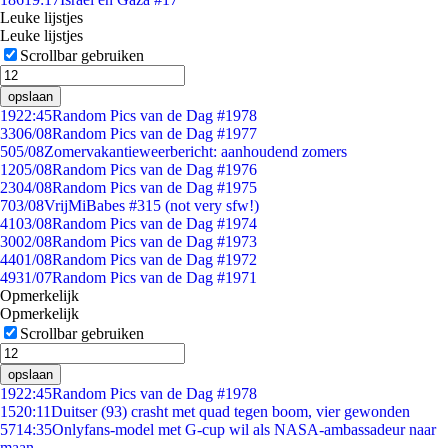
Leuke lijstjes
Leuke lijstjes
Scrollbar gebruiken
opslaan
19
22:45
Random Pics van de Dag #1978
33
06/08
Random Pics van de Dag #1977
5
05/08
Zomervakantieweerbericht: aanhoudend zomers
12
05/08
Random Pics van de Dag #1976
23
04/08
Random Pics van de Dag #1975
7
03/08
VrijMiBabes #315 (not very sfw!)
41
03/08
Random Pics van de Dag #1974
30
02/08
Random Pics van de Dag #1973
44
01/08
Random Pics van de Dag #1972
49
31/07
Random Pics van de Dag #1971
Opmerkelijk
Opmerkelijk
Scrollbar gebruiken
opslaan
19
22:45
Random Pics van de Dag #1978
15
20:11
Duitser (93) crasht met quad tegen boom, vier gewonden
57
14:35
Onlyfans-model met G-cup wil als NASA-ambassadeur naar
maan