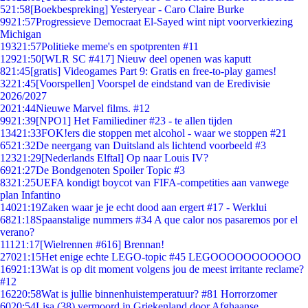
5
21:58
[Boekbespreking] Yesteryear - Caro Claire Burke
99
21:57
Progressieve Democraat El-Sayed wint nipt voorverkiezing
Michigan
193
21:57
Politieke meme's en spotprenten #11
129
21:50
[WLR SC #417] Nieuw deel openen was kaputt
8
21:45
[gratis] Videogames Part 9: Gratis en free-to-play games!
32
21:45
[Voorspellen] Voorspel de eindstand van de Eredivisie
2026/2027
20
21:44
Nieuwe Marvel films. #12
99
21:39
[NPO1] Het Familiediner #23 - te allen tijden
134
21:33
FOK!ers die stoppen met alcohol - waar we stoppen #21
65
21:32
De neergang van Duitsland als lichtend voorbeeld #3
123
21:29
[Nederlands Elftal] Op naar Louis IV?
69
21:27
De Bondgenoten Spoiler Topic #3
83
21:25
UEFA kondigt boycot van FIFA-competities aan vanwege
plan Infantino
140
21:19
Zaken waar je je echt dood aan ergert #17 - Werklui
68
21:18
Spaanstalige nummers #34 A que calor nos pasaremos por el
verano?
111
21:17
[Wielrennen #616] Brennan!
270
21:15
Het enige echte LEGO-topic #45 LEGOOOOOOOOOOO
169
21:13
Wat is op dit moment volgens jou de meest irritante reclame?
#12
162
20:58
Wat is jullie binnenhuistemperatuur? #81 Horrorzomer
60
20:54
Lisa (38) vermoord in Griekenland door Afghaanse