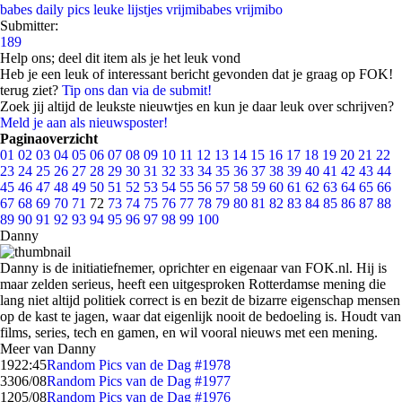
babes
daily pics
leuke lijstjes
vrijmibabes
vrijmibo
Submitter:
189
Help ons; deel dit item als je het leuk vond
Heb je een leuk of interessant bericht gevonden dat je graag op FOK!
terug ziet?
Tip ons dan via de submit!
Zoek jij altijd de leukste nieuwtjes en kun je daar leuk over schrijven?
Meld je aan als nieuwsposter!
Paginaoverzicht
01
02
03
04
05
06
07
08
09
10
11
12
13
14
15
16
17
18
19
20
21
22
23
24
25
26
27
28
29
30
31
32
33
34
35
36
37
38
39
40
41
42
43
44
45
46
47
48
49
50
51
52
53
54
55
56
57
58
59
60
61
62
63
64
65
66
67
68
69
70
71
72
73
74
75
76
77
78
79
80
81
82
83
84
85
86
87
88
89
90
91
92
93
94
95
96
97
98
99
100
Danny
Danny is de initiatiefnemer, oprichter en eigenaar van FOK.nl. Hij is
maar zelden serieus, heeft een uitgesproken Rotterdamse mening die
lang niet altijd politiek correct is en bezit de bizarre eigenschap mensen
op de kast te jagen, waar dat eigenlijk nooit de bedoeling is. Houdt van
films, series, tech en gamen, en wil vooral nieuws met een mening.
Meer van Danny
19
22:45
Random Pics van de Dag #1978
33
06/08
Random Pics van de Dag #1977
12
05/08
Random Pics van de Dag #1976