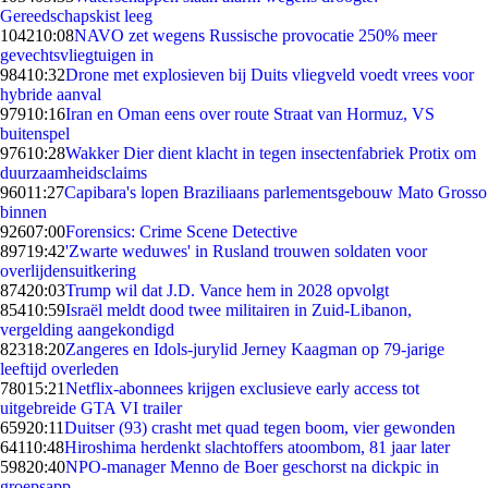
Gereedschapskist leeg
1042
10:08
NAVO zet wegens Russische provocatie 250% meer
gevechtsvliegtuigen in
984
10:32
Drone met explosieven bij Duits vliegveld voedt vrees voor
hybride aanval
979
10:16
Iran en Oman eens over route Straat van Hormuz, VS
buitenspel
976
10:28
Wakker Dier dient klacht in tegen insectenfabriek Protix om
duurzaamheidsclaims
960
11:27
Capibara's lopen Braziliaans parlementsgebouw Mato Grosso
binnen
926
07:00
Forensics: Crime Scene Detective
897
19:42
'Zwarte weduwes' in Rusland trouwen soldaten voor
overlijdensuitkering
874
20:03
Trump wil dat J.D. Vance hem in 2028 opvolgt
854
10:59
Israël meldt dood twee militairen in Zuid-Libanon,
vergelding aangekondigd
823
18:20
Zangeres en Idols-jurylid Jerney Kaagman op 79-jarige
leeftijd overleden
780
15:21
Netflix-abonnees krijgen exclusieve early access tot
uitgebreide GTA VI trailer
659
20:11
Duitser (93) crasht met quad tegen boom, vier gewonden
641
10:48
Hiroshima herdenkt slachtoffers atoombom, 81 jaar later
598
20:40
NPO-manager Menno de Boer geschorst na dickpic in
groepsapp