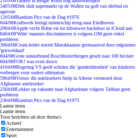
21
05/08
Tanken in België wordt nóg aantrekkelijker
34
05/08
Dirk sluit supermarkt op de Wallen na golf van diefstal en
agressie
12
05/08
Random Pics van de Dag #1976
6
04/08
Kraftwerk brengt ruimteschip terug naar Eindhoven
20
04/08
Apple vecht Britse eis tot inbouwen backdoor in iCloud aan
84
04/08
'Witte' mannen discrimineren is volgens OM geen enkel
probleem
30
04/08
Ceuta-leider noemt Marokkaanse grensaanval door migranten
'gruweldaad'
6
04/08
Grote natuurbrand Boschhuizerbergen groeit naar 100 hectare
6
04/08
FOK! was even down
41
04/08
Regering VS geeft scholen die 'genderidentiteit' van kinderen
verbergen voor ouders ultimatum
59
04/08
Vrouw die asielzoekers hielp in Athene vermoord door
Afghaanse asielzoeker
25
04/08
Lekker op vakantie naar Afghanistan volgens Taliban geen
probleem
23
04/08
Random Pics van de Dag #1975
Laatste items
Laatste items
Toon berichten uit deze thema's
Actueel
Entertainment
Sport