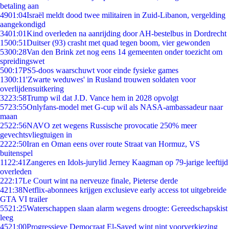
betaling aan
49
01:04
Israël meldt dood twee militairen in Zuid-Libanon, vergelding
aangekondigd
34
01:01
Kind overleden na aanrijding door AH-bestelbus in Dordrecht
15
00:51
Duitser (93) crasht met quad tegen boom, vier gewonden
53
00:28
Van den Brink zet nog eens 14 gemeenten onder toezicht om
spreidingswet
5
00:17
PS5-doos waarschuwt voor einde fysieke games
13
00:11
'Zwarte weduwes' in Rusland trouwen soldaten voor
overlijdensuitkering
32
23:58
Trump wil dat J.D. Vance hem in 2028 opvolgt
57
23:55
Onlyfans-model met G-cup wil als NASA-ambassadeur naar
maan
25
22:56
NAVO zet wegens Russische provocatie 250% meer
gevechtsvliegtuigen in
22
22:50
Iran en Oman eens over route Straat van Hormuz, VS
buitenspel
11
22:41
Zangeres en Idols-jurylid Jerney Kaagman op 79-jarige leeftijd
overleden
2
22:17
Le Court wint na nerveuze finale, Pieterse derde
4
21:38
Netflix-abonnees krijgen exclusieve early access tot uitgebreide
GTA VI trailer
55
21:25
Waterschappen slaan alarm wegens droogte: Gereedschapskist
leeg
45
21:00
Progressieve Democraat El-Sayed wint nipt voorverkiezing