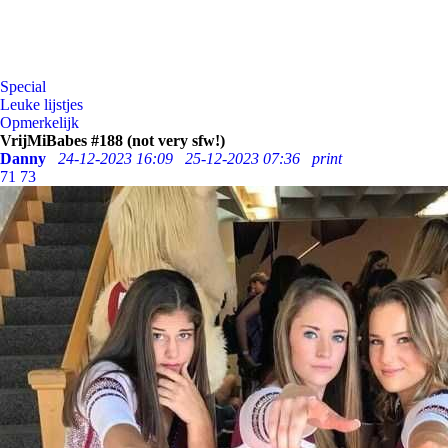
Special
Leuke lijstjes
Opmerkelijk
VrijMiBabes #188 (not very sfw!)
Danny
24-12-2023 16:09
25-12-2023 07:36
print
71
73