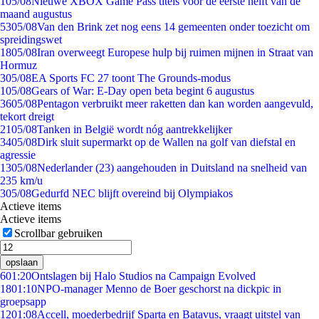
1
05/08
Nieuwe XBOX Game Pass titels voor de eerste helft van de
maand augustus
53
05/08
Van den Brink zet nog eens 14 gemeenten onder toezicht om
spreidingswet
18
05/08
Iran overweegt Europese hulp bij ruimen mijnen in Straat van
Hormuz
3
05/08
EA Sports FC 27 toont The Grounds-modus
1
05/08
Gears of War: E-Day open beta begint 6 augustus
36
05/08
Pentagon verbruikt meer raketten dan kan worden aangevuld,
tekort dreigt
21
05/08
Tanken in België wordt nóg aantrekkelijker
34
05/08
Dirk sluit supermarkt op de Wallen na golf van diefstal en
agressie
13
05/08
Nederlander (23) aangehouden in Duitsland na snelheid van
235 km/u
3
05/08
Gedurfd NEC blijft overeind bij Olympiakos
Actieve items
Actieve items
Scrollbar gebruiken
opslaan
6
01:20
Ontslagen bij Halo Studios na Campaign Evolved
18
01:10
NPO-manager Menno de Boer geschorst na dickpic in
groepsapp
12
01:08
Accell, moederbedrijf Sparta en Batavus, vraagt uitstel van