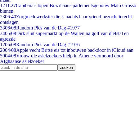
12
11:27
Capibara's lopen Braziliaans parlementsgebouw Mato Grosso
binnen
23
06:40
Zorgmedewerkster die 's nachts haar vriend bezocht terecht
ontslagen
33
06/08
Random Pics van de Dag #1977
34
05/08
Dirk sluit supermarkt op de Wallen na golf van diefstal en
agressie
12
05/08
Random Pics van de Dag #1976
20
04/08
Apple vecht Britse eis tot inbouwen backdoor in iCloud aan
59
04/08
Vrouw die asielzoekers hielp in Athene vermoord door
Afghaanse asielzoeker