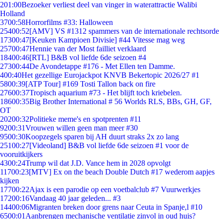
2
01:00
Bezoeker verliest deel van vinger in waterattractie Walibi
Holland
37
00:58
Horrorfilms #33: Halloween
254
00:52
[AMV] VS #1312 spammers van de internationale rechtsorde
173
00:47
[Keuken Kampioen Divisie] #44 Vitesse mag weg
257
00:47
Hennie van der Most failliet verklaard
184
00:46
[RTL] B&B vol liefde 6de seizoen #4
273
00:44
De Avondetappe #176 - Met Ellen ten Damme.
4
00:40
Het gezellige Eurojackpot KNVB Bekertopic 2026/27 #1
58
00:39
[ATP Tour] #169 Tosti Tallon back on fire
276
00:37
Tropisch aquarium #73 - Het blijft toch kriebelen.
186
00:35
Big Brother International # 56 Worlds RLS, BBs, GH, GF,
OT
202
00:32
Politieke meme's en spotprenten #11
92
00:31
Vrouwen willen geen man meer #30
95
00:30
Koopzegels sparen bij AH duurt straks 2x zo lang
251
00:27
[Videoland] B&B vol liefde 6de seizoen #1 voor de
vooruitkijkers
43
00:24
Trump wil dat J.D. Vance hem in 2028 opvolgt
117
00:23
[MTV] Ex on the beach Double Dutch #17 wederom aapjes
kijken
177
00:22
Ajax is een parodie op een voetbalclub #7 Vuurwerkjes
172
00:16
Vandaag 40 jaar geleden... #3
144
00:06
Migranten breken door grens naar Ceuta in Spanje,l #10
65
00:01
Aanbrengen mechanische ventilatie zinvol in oud huis?