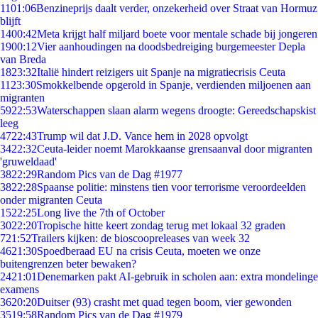
11
01:06
Benzineprijs daalt verder, onzekerheid over Straat van Hormuz
blijft
14
00:42
Meta krijgt half miljard boete voor mentale schade bij jongeren
19
00:12
Vier aanhoudingen na doodsbedreiging burgemeester Depla
van Breda
18
23:32
Italië hindert reizigers uit Spanje na migratiecrisis Ceuta
11
23:30
Smokkelbende opgerold in Spanje, verdienden miljoenen aan
migranten
59
22:53
Waterschappen slaan alarm wegens droogte: Gereedschapskist
leeg
47
22:43
Trump wil dat J.D. Vance hem in 2028 opvolgt
34
22:32
Ceuta-leider noemt Marokkaanse grensaanval door migranten
'gruweldaad'
38
22:29
Random Pics van de Dag #1977
38
22:28
Spaanse politie: minstens tien voor terrorisme veroordeelden
onder migranten Ceuta
15
22:25
Long live the 7th of October
30
22:20
Tropische hitte keert zondag terug met lokaal 32 graden
7
21:52
Trailers kijken: de bioscoopreleases van week 32
46
21:30
Spoedberaad EU na crisis Ceuta, moeten we onze
buitengrenzen beter bewaken?
24
21:01
Denemarken pakt AI-gebruik in scholen aan: extra mondelinge
examens
36
20:20
Duitser (93) crasht met quad tegen boom, vier gewonden
35
19:58
Random Pics van de Dag #1979