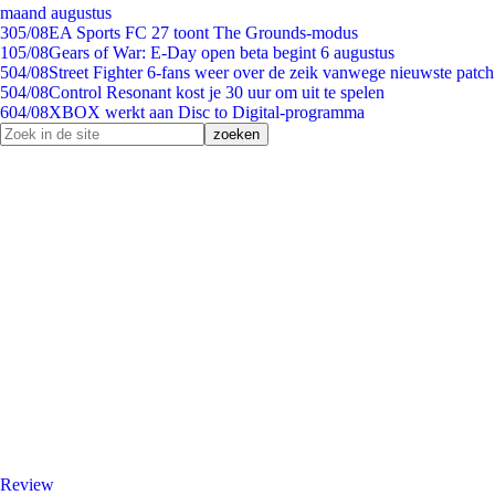
maand augustus
3
05/08
EA Sports FC 27 toont The Grounds-modus
1
05/08
Gears of War: E-Day open beta begint 6 augustus
5
04/08
Street Fighter 6-fans weer over de zeik vanwege nieuwste patch
5
04/08
Control Resonant kost je 30 uur om uit te spelen
6
04/08
XBOX werkt aan Disc to Digital-programma
Review