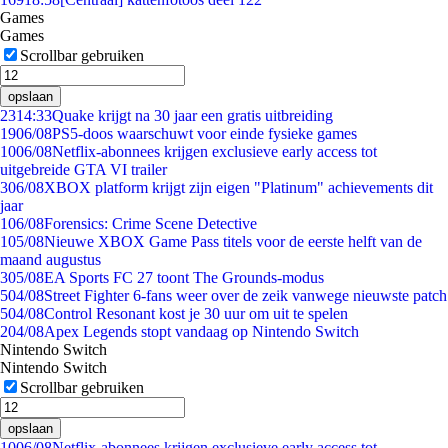
Games
Games
Scrollbar gebruiken
opslaan
23
14:33
Quake krijgt na 30 jaar een gratis uitbreiding
19
06/08
PS5-doos waarschuwt voor einde fysieke games
10
06/08
Netflix-abonnees krijgen exclusieve early access tot
uitgebreide GTA VI trailer
3
06/08
XBOX platform krijgt zijn eigen "Platinum" achievements dit
jaar
1
06/08
Forensics: Crime Scene Detective
1
05/08
Nieuwe XBOX Game Pass titels voor de eerste helft van de
maand augustus
3
05/08
EA Sports FC 27 toont The Grounds-modus
5
04/08
Street Fighter 6-fans weer over de zeik vanwege nieuwste patch
5
04/08
Control Resonant kost je 30 uur om uit te spelen
2
04/08
Apex Legends stopt vandaag op Nintendo Switch
Nintendo Switch
Nintendo Switch
Scrollbar gebruiken
opslaan
10
06/08
Netflix-abonnees krijgen exclusieve early access tot