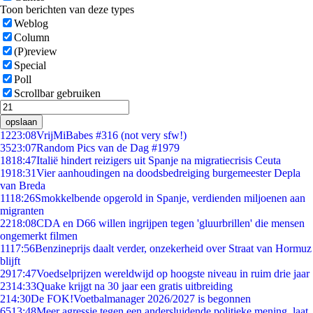
Toon berichten van deze types
Weblog
Column
(P)review
Special
Poll
Scrollbar gebruiken
opslaan
12
23:08
VrijMiBabes #316 (not very sfw!)
35
23:07
Random Pics van de Dag #1979
18
18:47
Italië hindert reizigers uit Spanje na migratiecrisis Ceuta
19
18:31
Vier aanhoudingen na doodsbedreiging burgemeester Depla
van Breda
11
18:26
Smokkelbende opgerold in Spanje, verdienden miljoenen aan
migranten
22
18:08
CDA en D66 willen ingrijpen tegen 'gluurbrillen' die mensen
ongemerkt filmen
11
17:56
Benzineprijs daalt verder, onzekerheid over Straat van Hormuz
blijft
29
17:47
Voedselprijzen wereldwijd op hoogste niveau in ruim drie jaar
23
14:33
Quake krijgt na 30 jaar een gratis uitbreiding
2
14:30
De FOK!Voetbalmanager 2026/2027 is begonnen
65
13:48
Meer agressie tegen een andersluidende politieke mening, laat