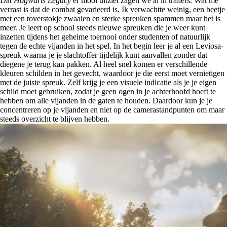
Dat
Hogwarts Legacy
er mooi uitziet zagen we al in trailers. Wat me
verrast is dat de combat gevarieerd is. Ik verwachtte weinig, een beetje
met een toverstokje zwaaien en sterke spreuken spammen maar het is
meer. Je leert op school steeds nieuwe spreuken die je weer kunt
inzetten tijdens het geheime toernooi onder studenten of natuurlijk
tegen de echte vijanden in het spel. In het begin leer je al een Leviosa-
spreuk waarna je je slachtoffer tijdelijk kunt aanvallen zonder dat
diegene je terug kan pakken. Al heel snel komen er verschillende
kleuren schilden in het gevecht, waardoor je die eerst moet vernietigen
met de juiste spreuk. Zelf krijg je een visuele indicatie als je je eigen
schild moet gebruiken, zodat je geen ogen in je achterhoofd hoeft te
hebben om alle vijanden in de gaten te houden. Daardoor kun je je
concentreren op je vijanden en niet op de camerastandpunten om maar
steeds overzicht te blijven hebben.