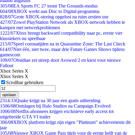
maand augustus
3
05/08
EA Sports FC 27 toont The Grounds-modus
6
04/08
XBOX werkt aan Disc to Digital-programma
8
28/07
Grote XBOX-storing opgelost na ruim zestien uur
4
27/07
Zowel PlayStation Network als XBOX-network hebben te
kampen met netwerkproblemen
12
22/07
Xbox brengt backward compatibility naar pc, eerste vier
klassiekers nu speelbaar
2
15/07
Speel coronatijden na in Quarantine Zone: The Last Check
6
14/07
Niet één, niet twee, maar drie Future Games Shows tijdens
gamescom
1
09/07
Obsidian zet streep door Avowed 2 en kiest voor nieuwe
Fallout
Xbox Series X
Xbox Series X
Scrollbar gebruiken
opslaan
23
14:33
Quake krijgt na 30 jaar een gratis uitbreiding
15
06/08
Ontslagen bij Halo Studios na Campaign Evolved
10
06/08
Netflix-abonnees krijgen exclusieve early access tot
uitgebreide GTA VI trailer
3
06/08
XBOX platform krijgt zijn eigen "Platinum" achievements dit
jaar
1
05/08
Nieuwe XBOX Game Pass titels voor de eerste helft van de