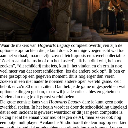
Waar de makers van
Hogwarts Legacy
compleet overdrijven zijn de
optionele opdrachten die je kunt doen. Sommige voegen echt wat toe
aan het verhaal, maar er zijn zoveel fetch-quests en zoveel collectables.
‘Zoek x aantal items in of om het kasteel’, “ik ben dit kwijt, help me
zoeken”, “dit schilderij mist iets, kun jij het vinden en oh er zijn nog
veel meer van dat soort schilderijen, los die andere ook op”. Ik ben er
mee gestopt op een gegeven moment, dit is nog erger dan veren
zoeken in een niet nader te noemen andere open-wereld game. Zelf
heb ik er zo'n 30 uur in zitten. Dan heb je de game uitgespeeld en wat
optionele dingen gedaan, maar wil je alle collectables en geheimen
vinden dan mag je dit gerust verdubbelen.
De grote gemiste kans van
Hogwarts Legacy
dan: je kunt geen potje
zwerkbal spelen. In het begin wordt er door de schoolleiding uitgelegd
dat er een incident is geweest waardoor er dit jaar geen competitie is.
Ik zag het al helemaal voor me: of tegen de AI, maar zeker ook nog
een potje multiplayer. Avalanche Studio houdt de deur nog op een kier
en heeft gezegd dat er misschien een uitbreiding zou kunnen komen.