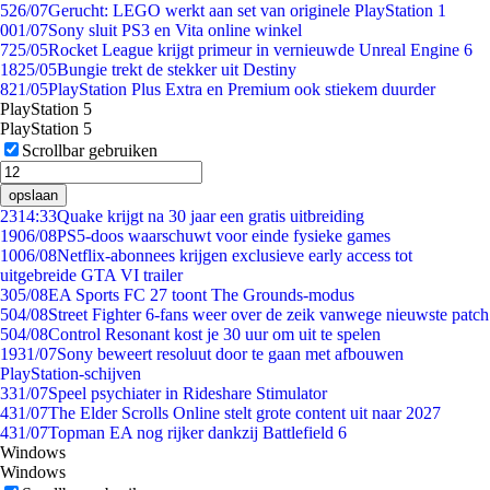
5
26/07
Gerucht: LEGO werkt aan set van originele PlayStation 1
0
01/07
Sony sluit PS3 en Vita online winkel
7
25/05
Rocket League krijgt primeur in vernieuwde Unreal Engine 6
18
25/05
Bungie trekt de stekker uit Destiny
8
21/05
PlayStation Plus Extra en Premium ook stiekem duurder
PlayStation 5
PlayStation 5
Scrollbar gebruiken
opslaan
23
14:33
Quake krijgt na 30 jaar een gratis uitbreiding
19
06/08
PS5-doos waarschuwt voor einde fysieke games
10
06/08
Netflix-abonnees krijgen exclusieve early access tot
uitgebreide GTA VI trailer
3
05/08
EA Sports FC 27 toont The Grounds-modus
5
04/08
Street Fighter 6-fans weer over de zeik vanwege nieuwste patch
5
04/08
Control Resonant kost je 30 uur om uit te spelen
19
31/07
Sony beweert resoluut door te gaan met afbouwen
PlayStation-schijven
3
31/07
Speel psychiater in Rideshare Stimulator
4
31/07
The Elder Scrolls Online stelt grote content uit naar 2027
4
31/07
Topman EA nog rijker dankzij Battlefield 6
Windows
Windows