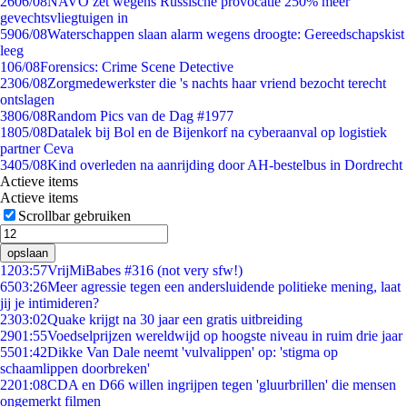
26
06/08
NAVO zet wegens Russische provocatie 250% meer
gevechtsvliegtuigen in
59
06/08
Waterschappen slaan alarm wegens droogte: Gereedschapskist
leeg
1
06/08
Forensics: Crime Scene Detective
23
06/08
Zorgmedewerkster die 's nachts haar vriend bezocht terecht
ontslagen
38
06/08
Random Pics van de Dag #1977
18
05/08
Datalek bij Bol en de Bijenkorf na cyberaanval op logistiek
partner Ceva
34
05/08
Kind overleden na aanrijding door AH-bestelbus in Dordrecht
Actieve items
Actieve items
Scrollbar gebruiken
opslaan
12
03:57
VrijMiBabes #316 (not very sfw!)
65
03:26
Meer agressie tegen een andersluidende politieke mening, laat
jij je intimideren?
23
03:02
Quake krijgt na 30 jaar een gratis uitbreiding
29
01:55
Voedselprijzen wereldwijd op hoogste niveau in ruim drie jaar
55
01:42
Dikke Van Dale neemt 'vulvalippen' op: 'stigma op
schaamlippen doorbreken'
22
01:08
CDA en D66 willen ingrijpen tegen 'gluurbrillen' die mensen
ongemerkt filmen