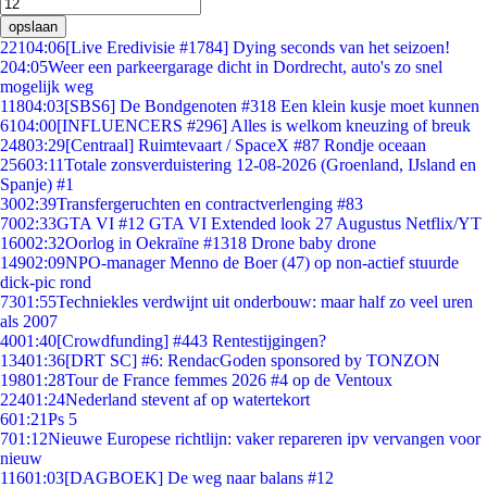
opslaan
221
04:06
[Live Eredivisie #1784] Dying seconds van het seizoen!
2
04:05
Weer een parkeergarage dicht in Dordrecht, auto's zo snel
mogelijk weg
118
04:03
[SBS6] De Bondgenoten #318 Een klein kusje moet kunnen
61
04:00
[INFLUENCERS #296] Alles is welkom kneuzing of breuk
248
03:29
[Centraal] Ruimtevaart / SpaceX #87 Rondje oceaan
256
03:11
Totale zonsverduistering 12-08-2026 (Groenland, IJsland en
Spanje) #1
30
02:39
Transfergeruchten en contractverlenging #83
70
02:33
GTA VI #12 GTA VI Extended look 27 Augustus Netflix/YT
160
02:32
Oorlog in Oekraïne #1318 Drone baby drone
149
02:09
NPO-manager Menno de Boer (47) op non-actief stuurde
dick-pic rond
73
01:55
Techniekles verdwijnt uit onderbouw: maar half zo veel uren
als 2007
40
01:40
[Crowdfunding] #443 Rentestijgingen?
134
01:36
[DRT SC] #6: RendacGoden sponsored by TONZON
198
01:28
Tour de France femmes 2026 #4 op de Ventoux
224
01:24
Nederland stevent af op watertekort
6
01:21
Ps 5
7
01:12
Nieuwe Europese richtlijn: vaker repareren ipv vervangen voor
nieuw
116
01:03
[DAGBOEK] De weg naar balans #12