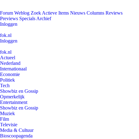
Forum
Weblog
Zoek
Actieve Items
Nieuws
Columns
Reviews
Previews
Specials
Archief
Inloggen
fok.nl
Inloggen
fok.nl
Actueel
Nederland
Internationaal
Economie
Politiek
Tech
Showbiz en Gossip
Opmerkelijk
Entertainment
Showbiz en Gossip
Muziek
Film
Televisie
Media & Cultuur
Bioscoopagenda