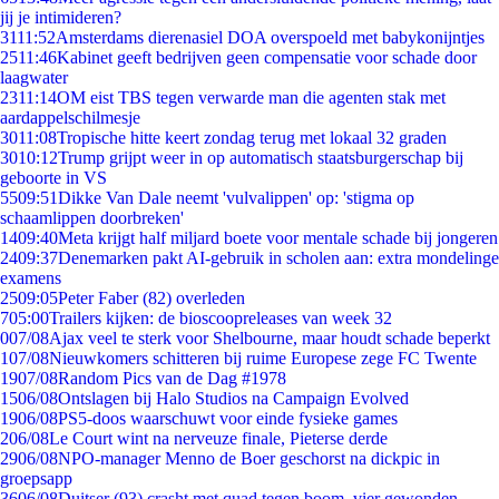
jij je intimideren?
31
11:52
Amsterdams dierenasiel DOA overspoeld met babykonijntjes
25
11:46
Kabinet geeft bedrijven geen compensatie voor schade door
laagwater
23
11:14
OM eist TBS tegen verwarde man die agenten stak met
aardappelschilmesje
30
11:08
Tropische hitte keert zondag terug met lokaal 32 graden
30
10:12
Trump grijpt weer in op automatisch staatsburgerschap bij
geboorte in VS
55
09:51
Dikke Van Dale neemt 'vulvalippen' op: 'stigma op
schaamlippen doorbreken'
14
09:40
Meta krijgt half miljard boete voor mentale schade bij jongeren
24
09:37
Denemarken pakt AI-gebruik in scholen aan: extra mondelinge
examens
25
09:05
Peter Faber (82) overleden
7
05:00
Trailers kijken: de bioscoopreleases van week 32
0
07/08
Ajax veel te sterk voor Shelbourne, maar houdt schade beperkt
1
07/08
Nieuwkomers schitteren bij ruime Europese zege FC Twente
19
07/08
Random Pics van de Dag #1978
15
06/08
Ontslagen bij Halo Studios na Campaign Evolved
19
06/08
PS5-doos waarschuwt voor einde fysieke games
2
06/08
Le Court wint na nerveuze finale, Pieterse derde
29
06/08
NPO-manager Menno de Boer geschorst na dickpic in
groepsapp
36
06/08
Duitser (93) crasht met quad tegen boom, vier gewonden