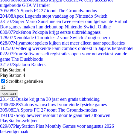
uitgebreide GTA VI trailer
3
05/08
EA Sports FC 27 toont The Grounds-modus
2
04/08
Apex Legends stopt vandaag op Nintendo Switch
3
31/07
Super Mario Sunshine en twee eerder onuitgebrachte Virtual
Boy games maken hun debuut op Nintendo Switch Online
0
30/07
Pokémon Pokopia krijgt eerste uitbreidingpass
1
28/07
Xenoblade Chronicles 2 voor Switch 2 oogt scherp
6
28/07
Miyamoto: spelers kijken niet meer alleen naar specificaties
11
25/07
Volledig werkende Famicombox ontdekt in Japans liefdeshotel
0
22/07
FromSoftware stelt registraties open voor netwerktest van de
game The Duskbloods
3
21/07
Splatoon Raiders
PlayStation 4
PlayStation 4
Scrollbar gebruiken
opslaan
23
14:33
Quake krijgt na 30 jaar een gratis uitbreiding
19
06/08
PS5-doos waarschuwt voor einde fysieke games
3
05/08
EA Sports FC 27 toont The Grounds-modus
19
31/07
Sony beweert resoluut door te gaan met afbouwen
PlayStation-schijven
0
29/07
PlayStation Plus Monthly Games voor augustus 2026
bekendgemaakt