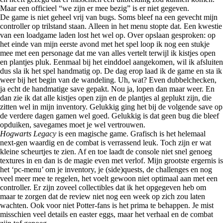
Maar een officieel “we zijn er mee bezig” is er niet gegeven.
De game is niet geheel vrij van bugs. Soms bleef na een gevecht mijn
controller op trilstand staan. Alleen in het menu stopte dat. Een kwestie
van een loadgame laden lost het wel op. Over opslaan gesproken: op
het einde van mijn eerste avond met het spel loop ik nog een stukje
mee met een personage dat me van alles vertelt terwijl ik kistjes open
en plantjes pluk. Eenmaal bij het einddoel aangekomen, wil ik afsluiten
dus sla ik het spel handmatig op. De dag erop laad ik de game en sta ik
weer bij het begin van de wandeling. Uh, wat? Even dubbelchecken,
ja echt de handmatige save gepakt. Nou ja, lopen dan maar weer. En
dan zie ik dat alle kistjes open zijn en de plantjes al geplukt zijn, die
zitten wel in mijn inventory. Gelukkig ging het bij de volgende save op
de verdere dagen gamen wel goed. Gelukkig is dat geen bug die bleef
opduiken, savegames moet je wel vertrouwen.
Hogwarts Legacy
is een magische game. Grafisch is het helemaal
next-gen waardig en de combat is verrassend leuk. Toch zijn er wat
kleine scheurtjes te zien. Af en toe laadt de console niet snel genoeg
textures in en dan is de magie even met verlof. Mijn grootste ergernis is
het ‘pc-menu’ om je inventory, je (side)quests, de challenges en nog
veel meer mee te regelen, het voelt gewoon niet optimaal aan met een
controller. Er zijn zoveel collectibles dat ik het opgegeven heb om
maar te zorgen dat de review niet nog een week op zich zou laten
wachten. Ook voor niet Potter-fans is het prima te behappen. Je mist
misschien veel details en easter eggs, maar het verhaal en de combat