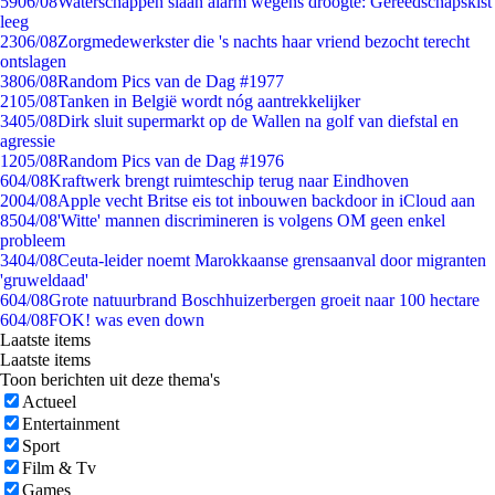
59
06/08
Waterschappen slaan alarm wegens droogte: Gereedschapskist
leeg
23
06/08
Zorgmedewerkster die 's nachts haar vriend bezocht terecht
ontslagen
38
06/08
Random Pics van de Dag #1977
21
05/08
Tanken in België wordt nóg aantrekkelijker
34
05/08
Dirk sluit supermarkt op de Wallen na golf van diefstal en
agressie
12
05/08
Random Pics van de Dag #1976
6
04/08
Kraftwerk brengt ruimteschip terug naar Eindhoven
20
04/08
Apple vecht Britse eis tot inbouwen backdoor in iCloud aan
85
04/08
'Witte' mannen discrimineren is volgens OM geen enkel
probleem
34
04/08
Ceuta-leider noemt Marokkaanse grensaanval door migranten
'gruweldaad'
6
04/08
Grote natuurbrand Boschhuizerbergen groeit naar 100 hectare
6
04/08
FOK! was even down
Laatste items
Laatste items
Toon berichten uit deze thema's
Actueel
Entertainment
Sport
Film & Tv
Games