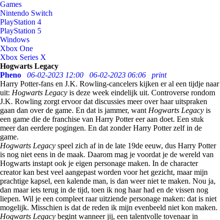
Games
Nintendo Switch
PlayStation 4
PlayStation 5
Windows
Xbox One
Xbox Series X
Hogwarts Legacy
Pheno
06-02-2023 12:00
06-02-2023 06:06
print
Harry Potter-fans en J.K. Rowling-cancelers kijken er al een tijdje naar
uit:
Hogwarts Legacy
is deze week eindelijk uit. Controverse rondom
J.K. Rowling zorgt ervoor dat discussies meer over haar uitspraken
gaan dan over de game. En dat is jammer, want
Hogwarts Legacy
is
een game die de franchise van Harry Potter eer aan doet. Een stuk
meer dan eerdere pogingen. En dat zonder Harry Potter zelf in de
game.
Hogwarts Legacy
speel zich af in de late 19de eeuw, dus Harry Potter
is nog niet eens in de maak. Daarom mag je voordat je de wereld van
Hogwarts instapt ook je eigen personage maken. In de character
creator kan best veel aangepast worden voor het gezicht, maar mijn
prachtige kapsel, een kalende man, is dan weer niet te maken. Nou ja,
dan maar iets terug in de tijd, toen ik nog haar had en de vissen nog
liepen. Wil je een compleet raar uitziende personage maken: dat is niet
mogelijk. Misschien is dat de reden ik mijn evenbeeld niet kon maken.
Hogwarts Legacy
begint wanneer jij, een talentvolle tovenaar in