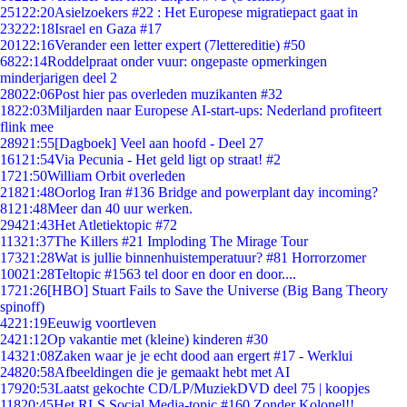
251
22:20
Asielzoekers #22 : Het Europese migratiepact gaat in
232
22:18
Israel en Gaza #17
201
22:16
Verander een letter expert (7lettereditie) #50
68
22:14
Roddelpraat onder vuur: ongepaste opmerkingen
minderjarigen deel 2
280
22:06
Post hier pas overleden muzikanten #32
18
22:03
Miljarden naar Europese AI-start-ups: Nederland profiteert
flink mee
289
21:55
[Dagboek] Veel aan hoofd - Deel 27
161
21:54
Via Pecunia - Het geld ligt op straat! #2
17
21:50
William Orbit overleden
218
21:48
Oorlog Iran #136 Bridge and powerplant day incoming?
81
21:48
Meer dan 40 uur werken.
294
21:43
Het Atletiektopic #72
113
21:37
The Killers #21 Imploding The Mirage Tour
173
21:28
Wat is jullie binnenhuistemperatuur? #81 Horrorzomer
100
21:28
Teltopic #1563 tel door en door en door....
17
21:26
[HBO] Stuart Fails to Save the Universe (Big Bang Theory
spinoff)
42
21:19
Eeuwig voortleven
24
21:12
Op vakantie met (kleine) kinderen #30
143
21:08
Zaken waar je je echt dood aan ergert #17 - Werklui
248
20:58
Afbeeldingen die je gemaakt hebt met AI
179
20:53
Laatst gekochte CD/LP/MuziekDVD deel 75 | koopjes
118
20:45
Het RLS Social Media-topic #160 Zonder Kolonel!!