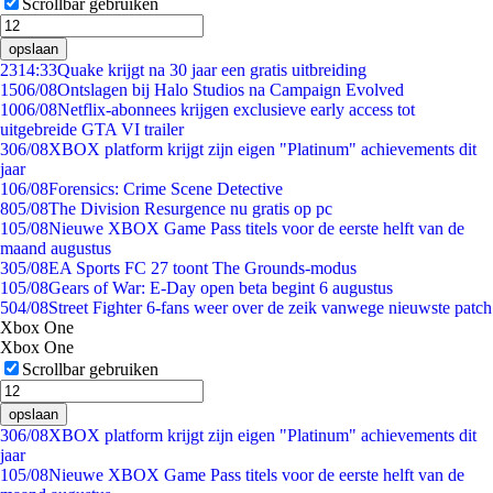
Scrollbar gebruiken
opslaan
23
14:33
Quake krijgt na 30 jaar een gratis uitbreiding
15
06/08
Ontslagen bij Halo Studios na Campaign Evolved
10
06/08
Netflix-abonnees krijgen exclusieve early access tot
uitgebreide GTA VI trailer
3
06/08
XBOX platform krijgt zijn eigen "Platinum" achievements dit
jaar
1
06/08
Forensics: Crime Scene Detective
8
05/08
The Division Resurgence nu gratis op pc
1
05/08
Nieuwe XBOX Game Pass titels voor de eerste helft van de
maand augustus
3
05/08
EA Sports FC 27 toont The Grounds-modus
1
05/08
Gears of War: E-Day open beta begint 6 augustus
5
04/08
Street Fighter 6-fans weer over de zeik vanwege nieuwste patch
Xbox One
Xbox One
Scrollbar gebruiken
opslaan
3
06/08
XBOX platform krijgt zijn eigen "Platinum" achievements dit
jaar
1
05/08
Nieuwe XBOX Game Pass titels voor de eerste helft van de