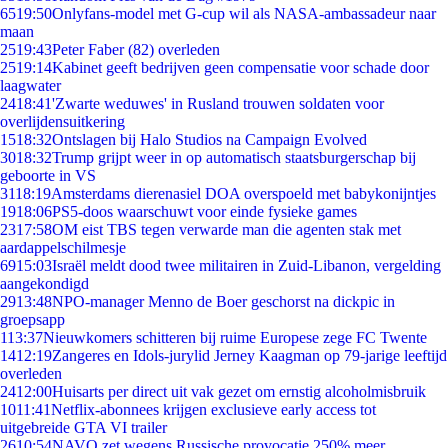
65
19:50
Onlyfans-model met G-cup wil als NASA-ambassadeur naar
maan
25
19:43
Peter Faber (82) overleden
25
19:14
Kabinet geeft bedrijven geen compensatie voor schade door
laagwater
24
18:41
'Zwarte weduwes' in Rusland trouwen soldaten voor
overlijdensuitkering
15
18:32
Ontslagen bij Halo Studios na Campaign Evolved
30
18:32
Trump grijpt weer in op automatisch staatsburgerschap bij
geboorte in VS
31
18:19
Amsterdams dierenasiel DOA overspoeld met babykonijntjes
19
18:06
PS5-doos waarschuwt voor einde fysieke games
23
17:58
OM eist TBS tegen verwarde man die agenten stak met
aardappelschilmesje
69
15:03
Israël meldt dood twee militairen in Zuid-Libanon, vergelding
aangekondigd
29
13:48
NPO-manager Menno de Boer geschorst na dickpic in
groepsapp
1
13:37
Nieuwkomers schitteren bij ruime Europese zege FC Twente
14
12:19
Zangeres en Idols-jurylid Jerney Kaagman op 79-jarige leeftijd
overleden
24
12:00
Huisarts per direct uit vak gezet om ernstig alcoholmisbruik
10
11:41
Netflix-abonnees krijgen exclusieve early access tot
uitgebreide GTA VI trailer
26
10:54
NAVO zet wegens Russische provocatie 250% meer