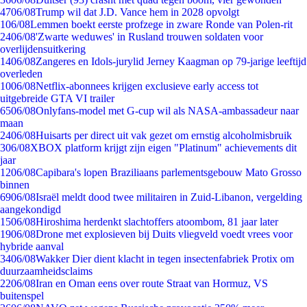
47
06/08
Trump wil dat J.D. Vance hem in 2028 opvolgt
1
06/08
Lemmen boekt eerste profzege in zware Ronde van Polen-rit
24
06/08
'Zwarte weduwes' in Rusland trouwen soldaten voor
overlijdensuitkering
14
06/08
Zangeres en Idols-jurylid Jerney Kaagman op 79-jarige leeftijd
overleden
10
06/08
Netflix-abonnees krijgen exclusieve early access tot
uitgebreide GTA VI trailer
65
06/08
Onlyfans-model met G-cup wil als NASA-ambassadeur naar
maan
24
06/08
Huisarts per direct uit vak gezet om ernstig alcoholmisbruik
3
06/08
XBOX platform krijgt zijn eigen "Platinum" achievements dit
jaar
12
06/08
Capibara's lopen Braziliaans parlementsgebouw Mato Grosso
binnen
69
06/08
Israël meldt dood twee militairen in Zuid-Libanon, vergelding
aangekondigd
15
06/08
Hiroshima herdenkt slachtoffers atoombom, 81 jaar later
19
06/08
Drone met explosieven bij Duits vliegveld voedt vrees voor
hybride aanval
34
06/08
Wakker Dier dient klacht in tegen insectenfabriek Protix om
duurzaamheidsclaims
22
06/08
Iran en Oman eens over route Straat van Hormuz, VS
buitenspel