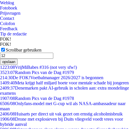
Weblog
Fotoboek
Prijsvragen
Contact
Colofon
Feedback
Tip de redactie
FOK!
FOK!
Scrollbar gebruiken
opslaan
12
23:08
VrijMiBabes #316 (not very sfw!)
35
23:07
Random Pics van de Dag #1979
2
14:30
De FOK!Voetbalmanager 2026/2027 is begonnen
14
09:40
Meta krijgt half miljard boete voor mentale schade bij jongeren
24
09:37
Denemarken pakt AI-gebruik in scholen aan: extra mondelinge
examens
19
07/08
Random Pics van de Dag #1978
65
06/08
Onlyfans-model met G-cup wil als NASA-ambassadeur naar
maan
24
06/08
Huisarts per direct uit vak gezet om ernstig alcoholmisbruik
19
06/08
Drone met explosieven bij Duits vliegveld voedt vrees voor
hybride aanval