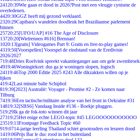
241
20:39
Wie gaan er dood in 2026?Post met een vleugje cynisme de
overledenen.
44
20:30
GGZ heeft mij gezond verklaard.
23
20:29
Capibara's wandelen doodleuk het Braziliaanse parlement
binnen
257
20:25
[UFO/UAP] #16 The Age of Disclosure
137
20:20
[Wielrennen #616] Brennan!
10
20:13
[gratis] Videogames Part 9: Gratis en free-to-play games!
43
19:50
[Voorspellen] Voorspel de eindstand van de Eredivisie
2026/2027
7
19:48
Dries Roelvink spreekt vakantieganger aan om gele zwembroek
49
19:46
Woningtekort: dus ga je woningen slopen, logisch
241
19:46
Top 2000 Editie 2025 #243 Alle dikzakken willen op je
lijken
4
19:42
Last minute balie Schiphol
8
19:39
[2023] Australië: Voyager - Promise #2 - Ze komen naar
Tilburg
74
19:36
Een tactische/militaire analyse van het front in Oekraïne #31
148
19:32
[SBS6] Vandaag Inside #136 - Boekje pluggen.
5
19:29
Ik ga de fok-toto winnen dit jaar
273
19:25
Het enige echte LEGO-topic #45 LEGOOOOOOOOOOO
235
19:13
Frontpage Feedback Topic #60
9
19:07
14-jarige leerling Thailand schiet grootouders en leraren dood
14
19:06
Prijs Bar le duc rood in het buitenland
169
18:58
[Centraal] kattenfotoos deel 122