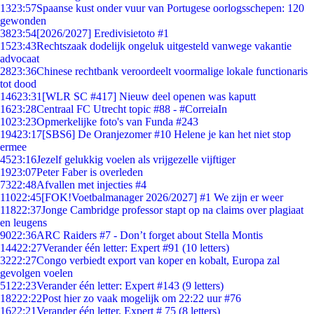
13
23:57
Spaanse kust onder vuur van Portugese oorlogsschepen: 120
gewonden
38
23:54
[2026/2027] Eredivisietoto #1
15
23:43
Rechtszaak dodelijk ongeluk uitgesteld vanwege vakantie
advocaat
28
23:36
Chinese rechtbank veroordeelt voormalige lokale functionaris
tot dood
146
23:31
[WLR SC #417] Nieuw deel openen was kaputt
16
23:28
Centraal FC Utrecht topic #88 - #CorreiaIn
10
23:23
Opmerkelijke foto's van Funda #243
194
23:17
[SBS6] De Oranjezomer #10 Helene je kan het niet stop
ermee
45
23:16
Jezelf gelukkig voelen als vrijgezelle vijftiger
19
23:07
Peter Faber is overleden
73
22:48
Afvallen met injecties #4
110
22:45
[FOK!Voetbalmanager 2026/2027] #1 We zijn er weer
118
22:37
Jonge Cambridge professor stapt op na claims over plagiaat
en leugens
90
22:36
ARC Raiders #7 - Don’t forget about Stella Montis
144
22:27
Verander één letter: Expert #91 (10 letters)
32
22:27
Congo verbiedt export van koper en kobalt, Europa zal
gevolgen voelen
51
22:23
Verander één letter: Expert #143 (9 letters)
182
22:22
Post hier zo vaak mogelijk om 22:22 uur #76
16
22:21
Verander één letter. Expert # 75 (8 letters)