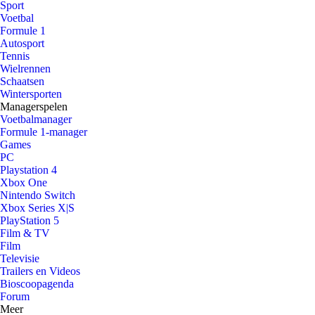
Sport
Voetbal
Formule 1
Autosport
Tennis
Wielrennen
Schaatsen
Wintersporten
Managerspelen
Voetbalmanager
Formule 1-manager
Games
PC
Playstation 4
Xbox One
Nintendo Switch
Xbox Series X|S
PlayStation 5
Film & TV
Film
Televisie
Trailers en Videos
Bioscoopagenda
Forum
Meer