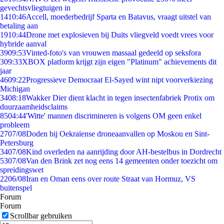
gevechtsvliegtuigen in
14
10:46
Accell, moederbedrijf Sparta en Batavus, vraagt uitstel van
betaling aan
19
10:44
Drone met explosieven bij Duits vliegveld voedt vrees voor
hybride aanval
39
09:53
Vinted-foto's van vrouwen massaal gedeeld op seksfora
3
09:33
XBOX platform krijgt zijn eigen "Platinum" achievements dit
jaar
46
09:22
Progressieve Democraat El-Sayed wint nipt voorverkiezing
Michigan
34
08:18
Wakker Dier dient klacht in tegen insectenfabriek Protix om
duurzaamheidsclaims
85
04:44
'Witte' mannen discrimineren is volgens OM geen enkel
probleem
27
07/08
Doden bij Oekraïense droneaanvallen op Moskou en Sint-
Petersburg
34
07/08
Kind overleden na aanrijding door AH-bestelbus in Dordrecht
53
07/08
Van den Brink zet nog eens 14 gemeenten onder toezicht om
spreidingswet
22
06/08
Iran en Oman eens over route Straat van Hormuz, VS
buitenspel
Forum
Forum
Scrollbar gebruiken