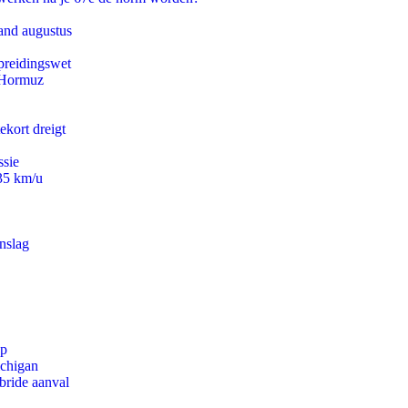
and augustus
preidingswet
n Hormuz
ekort dreigt
ssie
235 km/u
nslag
pp
ichigan
bride aanval