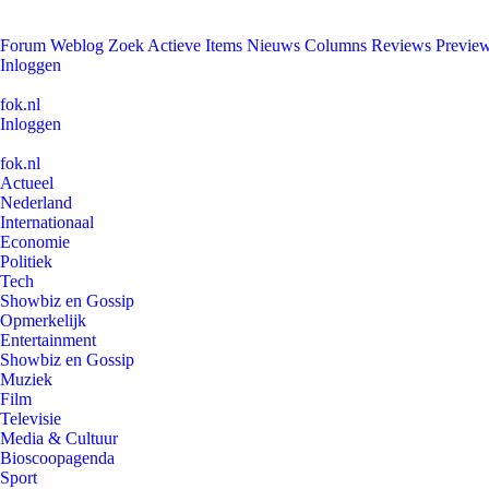
Forum
Weblog
Zoek
Actieve Items
Nieuws
Columns
Reviews
Previe
Inloggen
fok.nl
Inloggen
fok.nl
Actueel
Nederland
Internationaal
Economie
Politiek
Tech
Showbiz en Gossip
Opmerkelijk
Entertainment
Showbiz en Gossip
Muziek
Film
Televisie
Media & Cultuur
Bioscoopagenda
Sport