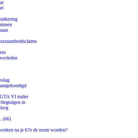
ar
el
uitkering
binnen
maan
duurzaamheidsclaims
eem
overleden
nslag
g aangekondigd
 GTA VI trailer
iegtuigen in
 leeg
. (66)
 werken na je 67e de norm worden?