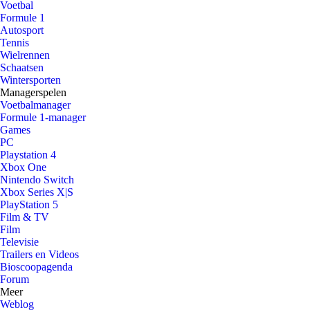
Voetbal
Formule 1
Autosport
Tennis
Wielrennen
Schaatsen
Wintersporten
Managerspelen
Voetbalmanager
Formule 1-manager
Games
PC
Playstation 4
Xbox One
Nintendo Switch
Xbox Series X|S
PlayStation 5
Film & TV
Film
Televisie
Trailers en Videos
Bioscoopagenda
Forum
Meer
Weblog