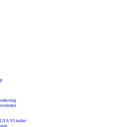
pp
uitkering
overleden
 GTA VI trailer
maan