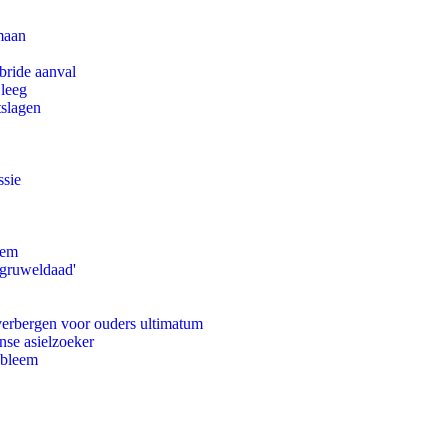
maan
bride aanval
 leeg
tslagen
ssie
eem
'gruweldaad'
 verbergen voor ouders ultimatum
nse asielzoeker
obleem