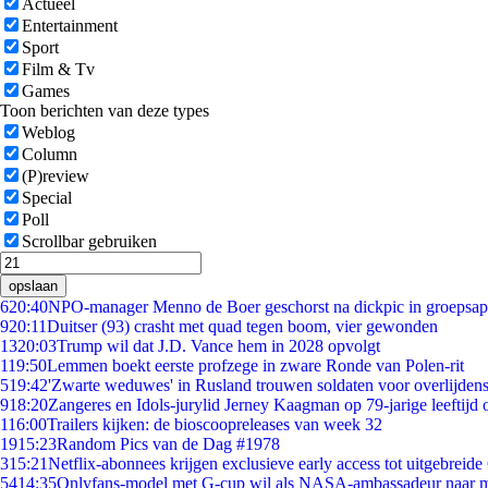
Actueel
Entertainment
Sport
Film & Tv
Games
Toon berichten van deze types
Weblog
Column
(P)review
Special
Poll
Scrollbar gebruiken
opslaan
6
20:40
NPO-manager Menno de Boer geschorst na dickpic in groepsa
9
20:11
Duitser (93) crasht met quad tegen boom, vier gewonden
13
20:03
Trump wil dat J.D. Vance hem in 2028 opvolgt
1
19:50
Lemmen boekt eerste profzege in zware Ronde van Polen-rit
5
19:42
'Zwarte weduwes' in Rusland trouwen soldaten voor overlijdens
9
18:20
Zangeres en Idols-jurylid Jerney Kaagman op 79-jarige leeftijd 
1
16:00
Trailers kijken: de bioscoopreleases van week 32
19
15:23
Random Pics van de Dag #1978
3
15:21
Netflix-abonnees krijgen exclusieve early access tot uitgebreide
54
14:35
Onlyfans-model met G-cup wil als NASA-ambassadeur naar 