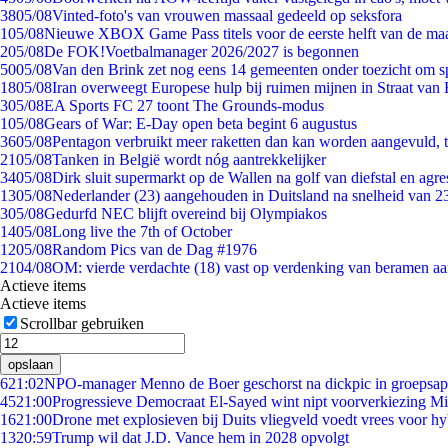
38
05/08
Vinted-foto's van vrouwen massaal gedeeld op seksfora
1
05/08
Nieuwe XBOX Game Pass titels voor de eerste helft van de ma
2
05/08
De FOK!Voetbalmanager 2026/2027 is begonnen
50
05/08
Van den Brink zet nog eens 14 gemeenten onder toezicht om s
18
05/08
Iran overweegt Europese hulp bij ruimen mijnen in Straat va
3
05/08
EA Sports FC 27 toont The Grounds-modus
1
05/08
Gears of War: E-Day open beta begint 6 augustus
36
05/08
Pentagon verbruikt meer raketten dan kan worden aangevuld, t
21
05/08
Tanken in België wordt nóg aantrekkelijker
34
05/08
Dirk sluit supermarkt op de Wallen na golf van diefstal en agre
13
05/08
Nederlander (23) aangehouden in Duitsland na snelheid van 
3
05/08
Gedurfd NEC blijft overeind bij Olympiakos
14
05/08
Long live the 7th of October
12
05/08
Random Pics van de Dag #1976
21
04/08
OM: vierde verdachte (18) vast op verdenking van beramen aa
Actieve items
Actieve items
Scrollbar gebruiken
opslaan
6
21:02
NPO-manager Menno de Boer geschorst na dickpic in groepsa
45
21:00
Progressieve Democraat El-Sayed wint nipt voorverkiezing M
16
21:00
Drone met explosieven bij Duits vliegveld voedt vrees voor hy
13
20:59
Trump wil dat J.D. Vance hem in 2028 opvolgt