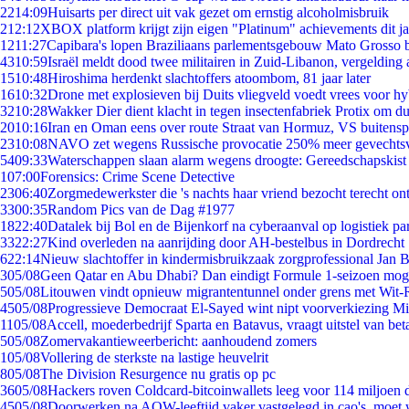
22
14:09
Huisarts per direct uit vak gezet om ernstig alcoholmisbruik
2
12:12
XBOX platform krijgt zijn eigen "Platinum" achievements dit ja
12
11:27
Capibara's lopen Braziliaans parlementsgebouw Mato Grosso 
43
10:59
Israël meldt dood twee militairen in Zuid-Libanon, vergeldin
15
10:48
Hiroshima herdenkt slachtoffers atoombom, 81 jaar later
16
10:32
Drone met explosieven bij Duits vliegveld voedt vrees voor hy
32
10:28
Wakker Dier dient klacht in tegen insectenfabriek Protix om 
20
10:16
Iran en Oman eens over route Straat van Hormuz, VS buitensp
23
10:08
NAVO zet wegens Russische provocatie 250% meer gevechtsvl
54
09:33
Waterschappen slaan alarm wegens droogte: Gereedschapskist
1
07:00
Forensics: Crime Scene Detective
23
06:40
Zorgmedewerkster die 's nachts haar vriend bezocht terecht on
33
00:35
Random Pics van de Dag #1977
18
22:40
Datalek bij Bol en de Bijenkorf na cyberaanval op logistiek pa
33
22:27
Kind overleden na aanrijding door AH-bestelbus in Dordrecht
6
22:14
Nieuw slachtoffer in kindermisbruikzaak zorgprofessional Jan B
3
05/08
Geen Qatar en Abu Dhabi? Dan eindigt Formule 1-seizoen moge
5
05/08
Litouwen vindt opnieuw migrantentunnel onder grens met Wit-
45
05/08
Progressieve Democraat El-Sayed wint nipt voorverkiezing M
11
05/08
Accell, moederbedrijf Sparta en Batavus, vraagt uitstel van bet
5
05/08
Zomervakantieweerbericht: aanhoudend zomers
1
05/08
Vollering de sterkste na lastige heuvelrit
8
05/08
The Division Resurgence nu gratis op pc
36
05/08
Hackers roven Coldcard-bitcoinwallets leeg voor 114 miljoen d
45
05/08
Doorwerken na AOW-leeftijd vaker vastgelegd in cao's, moet