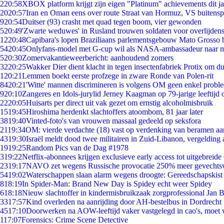
2
20:58
XBOX platform krijgt zijn eigen "Platinum" achievements dit ja
20
20:57
Iran en Oman eens over route Straat van Hormuz, VS buitensp
9
20:54
Duitser (93) crasht met quad tegen boom, vier gewonden
5
20:49
'Zwarte weduwes' in Rusland trouwen soldaten voor overlijdens
12
20:48
Capibara's lopen Braziliaans parlementsgebouw Mato Grosso 
54
20:45
Onlyfans-model met G-cup wil als NASA-ambassadeur naar 
5
20:30
Zomervakantieweerbericht: aanhoudend zomers
32
20:25
Wakker Dier dient klacht in tegen insectenfabriek Protix om 
1
20:21
Lemmen boekt eerste profzege in zware Ronde van Polen-rit
84
20:21
'Witte' mannen discrimineren is volgens OM geen enkel probl
9
20:10
Zangeres en Idols-jurylid Jerney Kaagman op 79-jarige leeftijd 
22
20:05
Huisarts per direct uit vak gezet om ernstig alcoholmisbruik
15
19:45
Hiroshima herdenkt slachtoffers atoombom, 81 jaar later
38
19:40
Vinted-foto's van vrouwen massaal gedeeld op seksfora
21
19:34
OM: vierde verdachte (18) vast op verdenking van beramen aa
43
19:30
Israël meldt dood twee militairen in Zuid-Libanon, vergeldin
19
19:25
Random Pics van de Dag #1978
3
19:22
Netflix-abonnees krijgen exclusieve early access tot uitgebreide
23
19:17
NAVO zet wegens Russische provocatie 250% meer gevechtsvl
54
19:02
Waterschappen slaan alarm wegens droogte: Gereedschapskist
8
18:19
In Spider-Man: Brand New Day is Spidey echt weer Spidey
6
18:18
Nieuw slachtoffer in kindermisbruikzaak zorgprofessional Jan B
33
17:57
Kind overleden na aanrijding door AH-bestelbus in Dordrecht
45
17:10
Doorwerken na AOW-leeftijd vaker vastgelegd in cao's, moet
1
17:07
Forensics: Crime Scene Detective