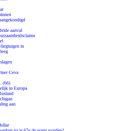
ar
binnen
g aangekondigd
bride aanval
duurzaamheidsclaims
el
iegtuigen in
 leeg
tslagen
rtner Ceva
. (66)
lijk in Europa
Rusland
ichigan
aling aan
ollar
 werken na je 67e de norm worden?