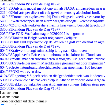
19
15:23
Random Pics van de Dag #1978
54
14:35
Onlyfans-model met G-cup wil als NASA-ambassadeur naar 
22
14:09
Huisarts per direct uit vak gezet om ernstig alcoholmisbruik
16
10:32
Drone met explosieven bij Duits vliegveld voedt vrees voor hy
54
09:33
Waterschappen slaan alarm wegens droogte: Gereedschapskist
23
06:40
Zorgmedewerkster die 's nachts haar vriend bezocht terecht on
33
00:35
Random Pics van de Dag #1977
2
05/08
De FOK!Voetbalmanager 2026/2027 is begonnen
21
05/08
Tanken in België wordt nóg aantrekkelijker
34
05/08
Dirk sluit supermarkt op de Wallen na golf van diefstal en agre
12
05/08
Random Pics van de Dag #1976
6
04/08
Kraftwerk brengt ruimteschip terug naar Eindhoven
20
04/08
Apple vecht Britse eis tot inbouwen backdoor in iCloud aan
84
04/08
'Witte' mannen discrimineren is volgens OM geen enkel probl
30
04/08
Ceuta-leider noemt Marokkaanse grensaanval door migranten 
6
04/08
Grote natuurbrand Boschhuizerbergen groeit naar 100 hectare
6
04/08
FOK! was even down
41
04/08
Regering VS geeft scholen die 'genderidentiteit' van kinderen
59
04/08
Vrouw die asielzoekers hielp in Athene vermoord door Afghaa
25
04/08
Lekker op vakantie naar Afghanistan volgens Taliban geen pr
23
04/08
Random Pics van de Dag #1975
Laatste items
Laatste items
Toon berichten uit deze thema's