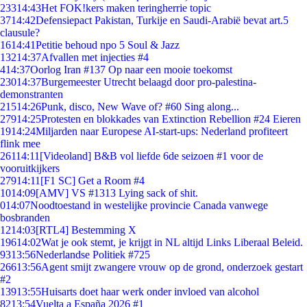
233
14:43
Het FOK!kers maken teringherrie topic
37
14:42
Defensiepact Pakistan, Turkije en Saudi-Arabië bevat art.5
clausule?
16
14:41
Petitie behoud npo 5 Soul & Jazz
132
14:37
Afvallen met injecties #4
4
14:37
Oorlog Iran #137 Op naar een mooie toekomst
230
14:37
Burgemeester Utrecht belaagd door pro-palestina-
demonstranten
215
14:26
Punk, disco, New Wave of? #60 Sing along...
279
14:25
Protesten en blokkades van Extinction Rebellion #24 Eieren
19
14:24
Miljarden naar Europese AI-start-ups: Nederland profiteert
flink mee
261
14:11
[Videoland] B&B vol liefde 6de seizoen #1 voor de
vooruitkijkers
279
14:11
[F1 SC] Get a Room #4
10
14:09
[AMV] VS #1313 Lying sack of shit.
0
14:07
Noodtoestand in westelijke provincie Canada vanwege
bosbranden
12
14:03
[RTL4] Bestemming X
196
14:02
Wat je ook stemt, je krijgt in NL altijd Links Liberaal Beleid.
93
13:56
Nederlandse Politiek #725
266
13:56
Agent smijt zwangere vrouw op de grond, onderzoek gestart
#2
139
13:55
Huisarts doet haar werk onder invloed van alcohol
82
13:54
Vuelta a España 2026 #1