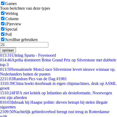
Games
Toon berichten van deze types
Weblog
Column
(P)review
Special
Poll
Scrollbar gebruiken
opslaan
0
15:31
Uitslag Sparta - Feyenoord
0
14:46
Aprilia domineert Britse Grand Prix op Silverstone met dubbele
top-3
0
13:59
Sensationele Moto2-race Silverstone levert nieuwe winnaar op,
Nederlanders buiten de punten
22
11:03
Random Pics van de Dag #1981
33
10:39
China boekt doorbraak in eigen chipmachines, druk op ASML
groeit
15
10:24
FIFA ziet kritiek op Infantino als desinformatie, Noorwegen
eist zijn aftreden
8
10:03
Inbraak bij Haagse politie: dieven betrapt bij stelen illegale
sigaretten
21
09:50
Nachtelijk gebiedsverbod brengt rust terug in Rotterdamse
wijk