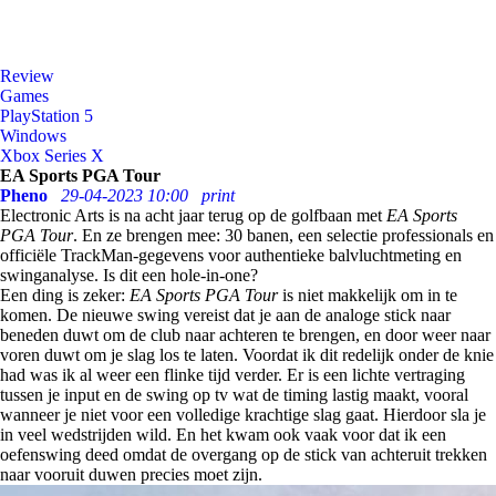
Review
Games
PlayStation 5
Windows
Xbox Series X
EA Sports PGA Tour
Pheno
29-04-2023 10:00
print
Electronic Arts is na acht jaar terug op de golfbaan met
EA Sports
PGA Tour
. En ze brengen mee: 30 banen, een selectie professionals en
officiële TrackMan-gegevens voor authentieke balvluchtmeting en
swinganalyse. Is dit een hole-in-one?
Een ding is zeker:
EA Sports PGA Tour
is niet makkelijk om in te
komen. De nieuwe swing vereist dat je aan de analoge stick naar
beneden duwt om de club naar achteren te brengen, en door weer naar
voren duwt om je slag los te laten. Voordat ik dit redelijk onder de knie
had was ik al weer een flinke tijd verder. Er is een lichte vertraging
tussen je input en de swing op tv wat de timing lastig maakt, vooral
wanneer je niet voor een volledige krachtige slag gaat. Hierdoor sla je
in veel wedstrijden wild. En het kwam ook vaak voor dat ik een
oefenswing deed omdat de overgang op de stick van achteruit trekken
naar vooruit duwen precies moet zijn.