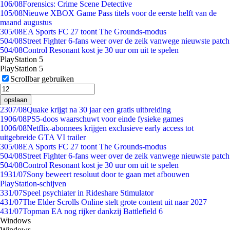
1
06/08
Forensics: Crime Scene Detective
1
05/08
Nieuwe XBOX Game Pass titels voor de eerste helft van de
maand augustus
3
05/08
EA Sports FC 27 toont The Grounds-modus
5
04/08
Street Fighter 6-fans weer over de zeik vanwege nieuwste patch
5
04/08
Control Resonant kost je 30 uur om uit te spelen
PlayStation 5
PlayStation 5
Scrollbar gebruiken
opslaan
23
07/08
Quake krijgt na 30 jaar een gratis uitbreiding
19
06/08
PS5-doos waarschuwt voor einde fysieke games
10
06/08
Netflix-abonnees krijgen exclusieve early access tot
uitgebreide GTA VI trailer
3
05/08
EA Sports FC 27 toont The Grounds-modus
5
04/08
Street Fighter 6-fans weer over de zeik vanwege nieuwste patch
5
04/08
Control Resonant kost je 30 uur om uit te spelen
19
31/07
Sony beweert resoluut door te gaan met afbouwen
PlayStation-schijven
3
31/07
Speel psychiater in Rideshare Stimulator
4
31/07
The Elder Scrolls Online stelt grote content uit naar 2027
4
31/07
Topman EA nog rijker dankzij Battlefield 6
Windows
Windows