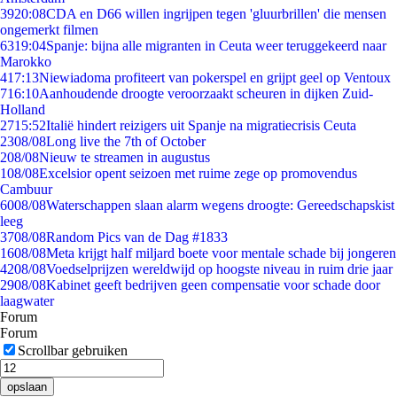
39
20:08
CDA en D66 willen ingrijpen tegen 'gluurbrillen' die mensen
ongemerkt filmen
63
19:04
Spanje: bijna alle migranten in Ceuta weer teruggekeerd naar
Marokko
4
17:13
Niewiadoma profiteert van pokerspel en grijpt geel op Ventoux
7
16:10
Aanhoudende droogte veroorzaakt scheuren in dijken Zuid-
Holland
27
15:52
Italië hindert reizigers uit Spanje na migratiecrisis Ceuta
23
08/08
Long live the 7th of October
2
08/08
Nieuw te streamen in augustus
1
08/08
Excelsior opent seizoen met ruime zege op promovendus
Cambuur
60
08/08
Waterschappen slaan alarm wegens droogte: Gereedschapskist
leeg
37
08/08
Random Pics van de Dag #1833
16
08/08
Meta krijgt half miljard boete voor mentale schade bij jongeren
42
08/08
Voedselprijzen wereldwijd op hoogste niveau in ruim drie jaar
29
08/08
Kabinet geeft bedrijven geen compensatie voor schade door
laagwater
Forum
Forum
Scrollbar gebruiken
opslaan