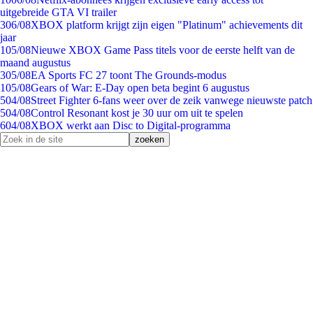
uitgebreide GTA VI trailer
3
06/08
XBOX platform krijgt zijn eigen "Platinum" achievements dit
jaar
1
05/08
Nieuwe XBOX Game Pass titels voor de eerste helft van de
maand augustus
3
05/08
EA Sports FC 27 toont The Grounds-modus
1
05/08
Gears of War: E-Day open beta begint 6 augustus
5
04/08
Street Fighter 6-fans weer over de zeik vanwege nieuwste patch
5
04/08
Control Resonant kost je 30 uur om uit te spelen
6
04/08
XBOX werkt aan Disc to Digital-programma