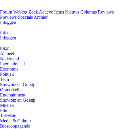
Forum
Weblog
Zoek
Actieve Items
Nieuws
Columns
Reviews
Previews
Specials
Archief
Inloggen
fok.nl
Inloggen
fok.nl
Actueel
Nederland
Internationaal
Economie
Politiek
Tech
Showbiz en Gossip
Opmerkelijk
Entertainment
Showbiz en Gossip
Muziek
Film
Televisie
Media & Cultuur
Bioscoopagenda