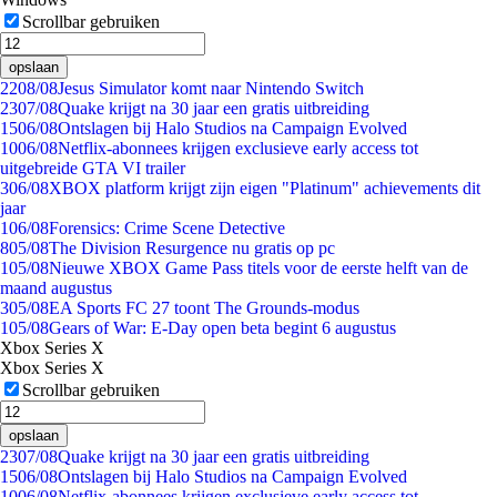
Scrollbar gebruiken
opslaan
22
08/08
Jesus Simulator komt naar Nintendo Switch
23
07/08
Quake krijgt na 30 jaar een gratis uitbreiding
15
06/08
Ontslagen bij Halo Studios na Campaign Evolved
10
06/08
Netflix-abonnees krijgen exclusieve early access tot
uitgebreide GTA VI trailer
3
06/08
XBOX platform krijgt zijn eigen "Platinum" achievements dit
jaar
1
06/08
Forensics: Crime Scene Detective
8
05/08
The Division Resurgence nu gratis op pc
1
05/08
Nieuwe XBOX Game Pass titels voor de eerste helft van de
maand augustus
3
05/08
EA Sports FC 27 toont The Grounds-modus
1
05/08
Gears of War: E-Day open beta begint 6 augustus
Xbox Series X
Xbox Series X
Scrollbar gebruiken
opslaan
23
07/08
Quake krijgt na 30 jaar een gratis uitbreiding
15
06/08
Ontslagen bij Halo Studios na Campaign Evolved
10
06/08
Netflix-abonnees krijgen exclusieve early access tot