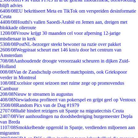
blijft advies
64
08/08
EU bekritiseert Meta en TikTok om verspreiden desinformatie
Ceuta
44
08/08
Houthi's vallen Saoedi-Arabië en Jemen aan, dreigen met
blokkade olieroute
12
08/08
Vrouw krijgt 30 maanden cel voor afpersing 12-jarige
misdienaar in kerk
53
08/08
PostNL-bezorger steekt bewoner na ruzie over pakket
26
08/08
Wegpiraat scheurt met 146 km/u door het centrum van
Amsterdam
7
08/08
Aanhoudende droogte veroorzaakt scheuren in dijken Zuid-
Holland
0
08/08
Van de Zandschulp overleeft matchpoints, ook Griekspoor
verder in Montreal
1
08/08
Excelsior opent seizoen met ruime zege op promovendus
Cambuur
2
08/08
Nieuw te streamen in augustus
4
08/08
Niewiadoma profiteert van pokerspel en grijpt geel op Ventoux
35
08/08
Random Pics van de Dag #1979
27
07/08
Italië hindert reizigers uit Spanje na migratiecrisis Ceuta
24
07/08
Vier aanhoudingen na doodsbedreiging burgemeester Depla
van Breda
11
07/08
Smokkelbende opgerold in Spanje, verdienden miljoenen aan
migranten