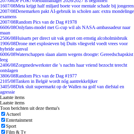
2
07/08
De FOK!Voetbalmanager 2026/2027 is begonnen
16
07/08
Meta krijgt half miljard boete voor mentale schade bij jongeren
20
07/08
Denemarken pakt AI-gebruik in scholen aan: extra mondelinge
examens
20
07/08
Random Pics van de Dag #1978
66
06/08
Onlyfans-model met G-cup wil als NASA-ambassadeur naar
maan
25
06/08
Huisarts per direct uit vak gezet om ernstig alcoholmisbruik
19
06/08
Drone met explosieven bij Duits vliegveld voedt vrees voor
hybride aanval
60
06/08
Waterschappen slaan alarm wegens droogte: Gereedschapskist
leeg
24
06/08
Zorgmedewerkster die 's nachts haar vriend bezocht terecht
ontslagen
38
06/08
Random Pics van de Dag #1977
21
05/08
Tanken in België wordt nóg aantrekkelijker
34
05/08
Dirk sluit supermarkt op de Wallen na golf van diefstal en
agressie
Laatste items
Laatste items
Toon berichten uit deze thema's
Actueel
Entertainment
Sport
Film & Tv