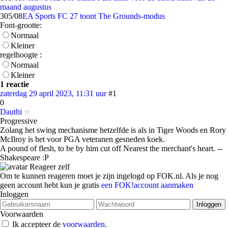
maand augustus
3
05/08
EA Sports FC 27 toont The Grounds-modus
Font-grootte:
Normaal
Kleiner
regelhoogte :
Normaal
Kleiner
1 reactie
zaterdag 29 april 2023, 11:31 uur
#1
0
Dauthi
Progressive
Zolang het swing mechanisme hetzelfde is als in Tiger Woods en Rory
McIlroy is het voor PGA veteranen gesneden koek.
A pound of flesh, to be by him cut off Nearest the merchant's heart. --
Shakespeare :P
Reageer zelf
Om te kunnen reageren moet je zijn ingelogd op FOK.nl. Als je nog
geen account hebt kun je gratis
een FOK!account aanmaken
Inloggen
Voorwaarden
Ik accepteer de
voorwaarden
.