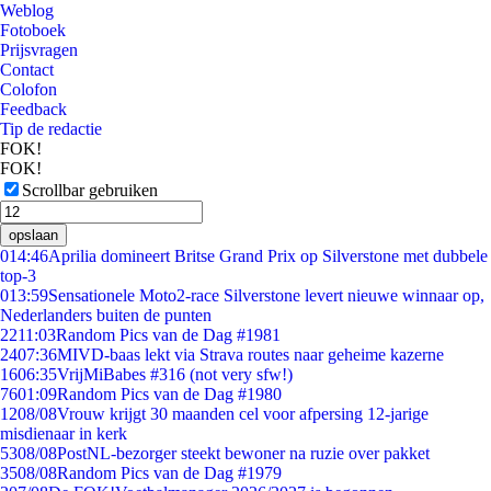
Weblog
Fotoboek
Prijsvragen
Contact
Colofon
Feedback
Tip de redactie
FOK!
FOK!
Scrollbar gebruiken
opslaan
0
14:46
Aprilia domineert Britse Grand Prix op Silverstone met dubbele
top-3
0
13:59
Sensationele Moto2-race Silverstone levert nieuwe winnaar op,
Nederlanders buiten de punten
22
11:03
Random Pics van de Dag #1981
24
07:36
MIVD-baas lekt via Strava routes naar geheime kazerne
16
06:35
VrijMiBabes #316 (not very sfw!)
76
01:09
Random Pics van de Dag #1980
12
08/08
Vrouw krijgt 30 maanden cel voor afpersing 12-jarige
misdienaar in kerk
53
08/08
PostNL-bezorger steekt bewoner na ruzie over pakket
35
08/08
Random Pics van de Dag #1979