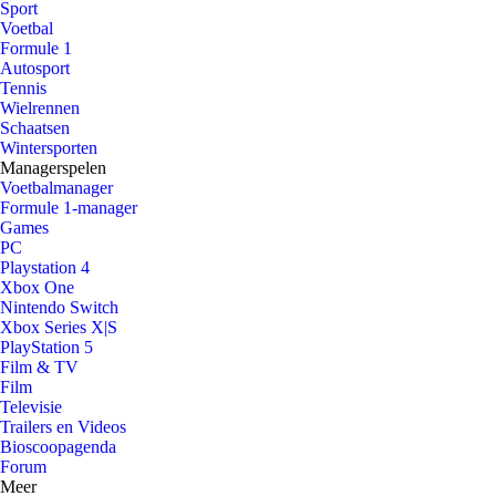
Sport
Voetbal
Formule 1
Autosport
Tennis
Wielrennen
Schaatsen
Wintersporten
Managerspelen
Voetbalmanager
Formule 1-manager
Games
PC
Playstation 4
Xbox One
Nintendo Switch
Xbox Series X|S
PlayStation 5
Film & TV
Film
Televisie
Trailers en Videos
Bioscoopagenda
Forum
Meer