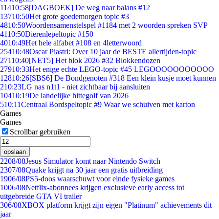
114
10:58
[DAGBOEK] De weg naar balans #12
137
10:50
Het grote goedemorgen topic #3
48
10:50
Woordensamenstelspel #1184 met 2 woorden spreken SVP
41
10:50
Dierenlepeltopic #150
40
10:49
Het hele alfabet #108 en 4letterwoord
254
10:48
Oscar Piastri: Over 10 jaar de BESTE allertijden-topic
271
10:40
[NET5] Het blok 2026 #32 Blokkendozen
279
10:33
Het enige echte LEGO-topic #45 LEGOOOOOOOOOOO
128
10:26
[SBS6] De Bondgenoten #318 Een klein kusje moet kunnen
2
10:23
LG nas n1t1 - niet zichtbaar bij aansluiten
104
10:19
De landelijke hittegolf van 2026
5
10:11
Centraal Bordspeltopic #9 Waar we schuiven met karton
Games
Games
Scrollbar gebruiken
opslaan
22
08/08
Jesus Simulator komt naar Nintendo Switch
23
07/08
Quake krijgt na 30 jaar een gratis uitbreiding
19
06/08
PS5-doos waarschuwt voor einde fysieke games
10
06/08
Netflix-abonnees krijgen exclusieve early access tot
uitgebreide GTA VI trailer
3
06/08
XBOX platform krijgt zijn eigen "Platinum" achievements dit
jaar