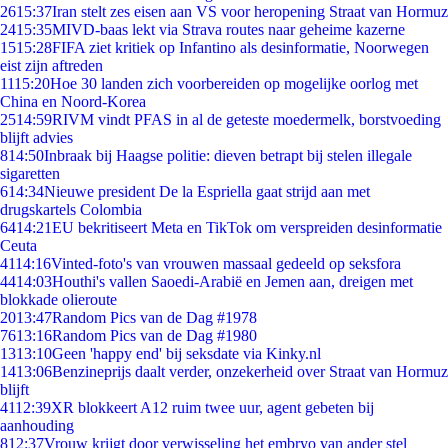
26
15:37
Iran stelt zes eisen aan VS voor heropening Straat van Hormuz
24
15:35
MIVD-baas lekt via Strava routes naar geheime kazerne
15
15:28
FIFA ziet kritiek op Infantino als desinformatie, Noorwegen
eist zijn aftreden
11
15:20
Hoe 30 landen zich voorbereiden op mogelijke oorlog met
China en Noord-Korea
25
14:59
RIVM vindt PFAS in al de geteste moedermelk, borstvoeding
blijft advies
8
14:50
Inbraak bij Haagse politie: dieven betrapt bij stelen illegale
sigaretten
6
14:34
Nieuwe president De la Espriella gaat strijd aan met
drugskartels Colombia
64
14:21
EU bekritiseert Meta en TikTok om verspreiden desinformatie
Ceuta
41
14:16
Vinted-foto's van vrouwen massaal gedeeld op seksfora
44
14:03
Houthi's vallen Saoedi-Arabië en Jemen aan, dreigen met
blokkade olieroute
20
13:47
Random Pics van de Dag #1978
76
13:16
Random Pics van de Dag #1980
13
13:10
Geen 'happy end' bij seksdate via Kinky.nl
14
13:06
Benzineprijs daalt verder, onzekerheid over Straat van Hormuz
blijft
41
12:39
XR blokkeert A12 ruim twee uur, agent gebeten bij
aanhouding
8
12:37
Vrouw krijgt door verwisseling het embryo van ander stel