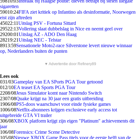
598
10:03
Inbraak bij Haagse politie: dieven betrapt bij stelen illegale
sigaretten
590
10:24
FIFA ziet kritiek op Infantino als desinformatie, Noorwegen
eist zijn aftreden
450
22:11
Uitslag PSV - Fortuna Sittard
295
22:13
Vollering slaat dubbelslag in Nice en neemt geel over
292
00:01
Uitslag AZ - ADO Den Haag
282
19:21
Uitslag NEC - Telstar
89
13:59
Sensationele Moto2-race Silverstone levert nieuwe winnaar
op, Nederlanders buiten de punten
▼ Advertentie door Refinery89
Lees ook
0
31/03
Gameplay van EA SPorts PGA Tour getoond
0
12/10
EA teaset EA Sports PGA Tour
22
08/08
Jesus Simulator komt naar Nintendo Switch
23
07/08
Quake krijgt na 30 jaar een gratis uitbreiding
19
06/08
PS5-doos waarschuwt voor einde fysieke games
10
06/08
Netflix-abonnees krijgen exclusieve early access tot
uitgebreide GTA VI trailer
3
06/08
XBOX platform krijgt zijn eigen "Platinum" achievements dit
jaar
1
06/08
Forensics: Crime Scene Detective
1
05/08
Nieuwe XBOX Game Pass titels voor de eerste helft van de