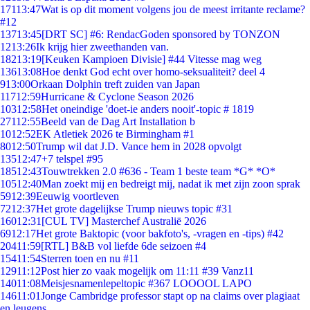
171
13:47
Wat is op dit moment volgens jou de meest irritante reclame?
#12
137
13:45
[DRT SC] #6: RendacGoden sponsored by TONZON
12
13:26
Ik krijg hier zweethanden van.
182
13:19
[Keuken Kampioen Divisie] #44 Vitesse mag weg
136
13:08
Hoe denkt God echt over homo-seksualiteit? deel 4
9
13:00
Orkaan Dolphin treft zuiden van Japan
117
12:59
Hurricane & Cyclone Season 2026
103
12:58
Het oneindige 'doet-ie anders nooit'-topic # 1819
271
12:55
Beeld van de Dag Art Installation b
10
12:52
EK Atletiek 2026 te Birmingham #1
80
12:50
Trump wil dat J.D. Vance hem in 2028 opvolgt
135
12:47
+7 telspel #95
185
12:43
Touwtrekken 2.0 #636 - Team 1 beste team *G* *O*
105
12:40
Man zoekt mij en bedreigt mij, nadat ik met zijn zoon sprak
59
12:39
Eeuwig voortleven
72
12:37
Het grote dagelijkse Trump nieuws topic #31
160
12:31
[CUL TV] Masterchef Australië 2026
69
12:17
Het grote Baktopic (voor bakfoto's, -vragen en -tips) #42
204
11:59
[RTL] B&B vol liefde 6de seizoen #4
154
11:54
Sterren toen en nu #11
129
11:12
Post hier zo vaak mogelijk om 11:11 #39 Vanz11
140
11:08
Meisjesnamenlepeltopic #367 LOOOOL LAPO
146
11:01
Jonge Cambridge professor stapt op na claims over plagiaat
en leugens