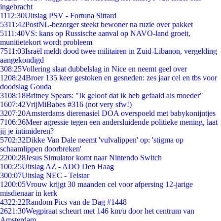
ingebracht
11
12:30
Uitslag PSV - Fortuna Sittard
53
11:42
PostNL-bezorger steekt bewoner na ruzie over pakket
51
11:40
VS: kans op Russische aanval op NAVO-land groeit,
munitietekort wordt probleem
75
11:03
Israël meldt dood twee militairen in Zuid-Libanon, vergelding
aangekondigd
3
08:25
Vollering slaat dubbelslag in Nice en neemt geel over
12
08:24
Broer 135 keer gestoken en gesneden: zes jaar cel en tbs voor
doodslag Gouda
31
08:18
Britney Spears: "Ik geloof dat ik heb gefaald als moeder"
16
07:42
VrijMiBabes #316 (not very sfw!)
32
07:20
Amsterdams dierenasiel DOA overspoeld met babykonijntjes
71
06:36
Meer agressie tegen een andersluidende politieke mening, laat
jij je intimideren?
57
02:32
Dikke Van Dale neemt 'vulvalippen' op: 'stigma op
schaamlippen doorbreken'
22
00:28
Jesus Simulator komt naar Nintendo Switch
1
00:25
Uitslag AZ - ADO Den Haag
3
00:07
Uitslag NEC - Telstar
12
00:05
Vrouw krijgt 30 maanden cel voor afpersing 12-jarige
misdienaar in kerk
43
22:22
Random Pics van de Dag #1448
26
21:30
Wegpiraat scheurt met 146 km/u door het centrum van
Amsterdam