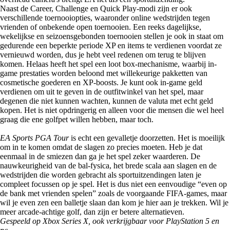
Naast de Career, Challenge en Quick Play-modi zijn er ook
verschillende toernooiopties, waaronder online wedstrijden tegen
vrienden of onbekende open toernooien. Een reeks dagelijkse,
wekelijkse en seizoensgebonden toernooien stellen je ook in staat om
gedurende een beperkte periode XP en items te verdienen voordat ze
vernieuwd worden, dus je hebt veel redenen om terug te blijven
komen. Helaas heeft het spel een loot box-mechanisme, waarbij in-
game prestaties worden beloond met willekeurige pakketten van
cosmetische goederen en XP-boosts. Je kunt ook in-game geld
verdienen om uit te geven in de outfitwinkel van het spel, maar
degenen die niet kunnen wachten, kunnen de valuta met echt geld
kopen. Het is niet opdringerig en alleen voor die mensen die wel heel
graag die ene golfpet willen hebben, maar toch.
EA Sports PGA Tour
is echt een gevalletje doorzetten. Het is moeilijk
om in te komen omdat de slagen zo precies moeten. Heb je dat
eenmaal in de smiezen dan ga je het spel zeker waarderen. De
nauwkeurigheid van de bal-fysica, het brede scala aan slagen en de
wedstrijden die worden gebracht als sportuitzendingen laten je
compleet focussen op je spel. Het is dus niet een eenvoudige “even op
de bank met vrienden spelen” zoals de voorgaande FIFA-games, maar
wil je even zen een balletje slaan dan kom je hier aan je trekken. Wil je
meer arcade-achtige golf, dan zijn er betere alternatieven.
Gespeeld op Xbox Series X, ook verkrijgbaar voor PlayStation 5 en