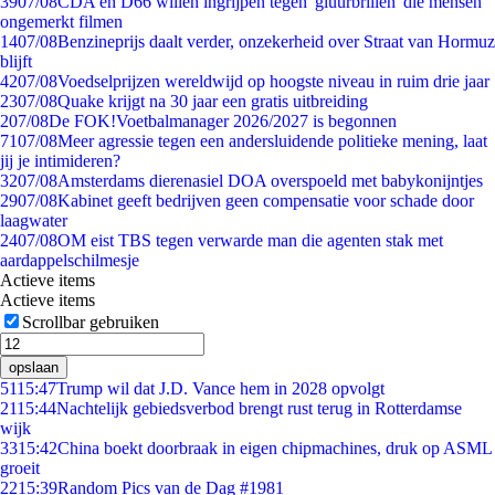
39
07/08
CDA en D66 willen ingrijpen tegen 'gluurbrillen' die mensen
ongemerkt filmen
14
07/08
Benzineprijs daalt verder, onzekerheid over Straat van Hormuz
blijft
42
07/08
Voedselprijzen wereldwijd op hoogste niveau in ruim drie jaar
23
07/08
Quake krijgt na 30 jaar een gratis uitbreiding
2
07/08
De FOK!Voetbalmanager 2026/2027 is begonnen
71
07/08
Meer agressie tegen een andersluidende politieke mening, laat
jij je intimideren?
32
07/08
Amsterdams dierenasiel DOA overspoeld met babykonijntjes
29
07/08
Kabinet geeft bedrijven geen compensatie voor schade door
laagwater
24
07/08
OM eist TBS tegen verwarde man die agenten stak met
aardappelschilmesje
Actieve items
Actieve items
Scrollbar gebruiken
opslaan
51
15:47
Trump wil dat J.D. Vance hem in 2028 opvolgt
21
15:44
Nachtelijk gebiedsverbod brengt rust terug in Rotterdamse
wijk
33
15:42
China boekt doorbraak in eigen chipmachines, druk op ASML
groeit
22
15:39
Random Pics van de Dag #1981