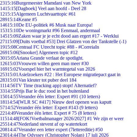
23
15:16
Burgemeester Mamdani van New York
14
15:15
[Dagboek] Veel aan hoofd - Deel 28
12
15:15
Algemeen Luchtvaarttopic #61
289
15:14
Keane #5
146
15:10
De EU-politiek #6 Musk naar Europa!
153
15:10
De woningmarkt #96 Eenmaal, andermaal
145
15:09
Zaken waar je je echt dood aan ergert #17 - Werklui
271
15:09
[Duits voetbal #53] Drei Glatzen von der Tankstelle (-1)
19
15:08
Centraal FC Utrecht topic #88 - #CorreiaIn
269
15:06
[Snooker] Algemeen topic #12
30
15:05
Ariana Grande verlaat de spotlight.
126
15:03
Vrouwen willen geen man meer #30
169
15:02
Voorspel hier het warmtegetal van 2026
253
15:01
Asielzoekers #22 : Het Europese migratiepact gaat in
283
15:01
Van kleuter tot puber deel 184
11
14:56
TV Time (tracking app) stopt! Alternatief?
33
14:55
Prijs Bar le duc rood in het buitenland
150
14:55
Verander één letter: Expert #91 (10 letters)
181
14:54
[WLR SC #417] Nieuw deel openen was kaputt
57
14:52
Verander één letter: Expert #143 (9 letters)
22
14:49
Verander één letter. Expert # 75 (8 letters)
115
14:48
[FOK!Voetbalmanager 2026/2027] #1 We zijn er weer
255
14:47
Nederland stevent af op watertekort
208
14:47
Verander een letter expert (7lettereditie) #50
230
14:44
The Odyssey (Christopher Nolan) 17 juli 2026