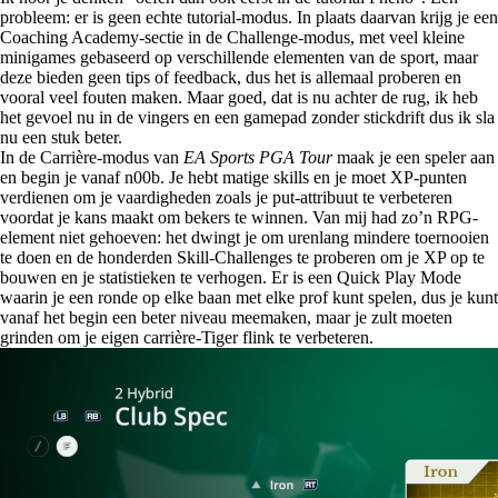
probleem: er is geen echte tutorial-modus. In plaats daarvan krijg je een
Coaching Academy-sectie in de Challenge-modus, met veel kleine
minigames gebaseerd op verschillende elementen van de sport, maar
deze bieden geen tips of feedback, dus het is allemaal proberen en
vooral veel fouten maken. Maar goed, dat is nu achter de rug, ik heb
het gevoel nu in de vingers en een gamepad zonder stickdrift dus ik sla
nu een stuk beter.
In de Carrière-modus van
EA Sports PGA Tour
maak je een speler aan
en begin je vanaf n00b. Je hebt matige skills en je moet XP-punten
verdienen om je vaardigheden zoals je put-attribuut te verbeteren
voordat je kans maakt om bekers te winnen. Van mij had zo’n RPG-
element niet gehoeven: het dwingt je om urenlang mindere toernooien
te doen en de honderden Skill-Challenges te proberen om je XP op te
bouwen en je statistieken te verhogen. Er is een Quick Play Mode
waarin je een ronde op elke baan met elke prof kunt spelen, dus je kunt
vanaf het begin een beter niveau meemaken, maar je zult moeten
grinden om je eigen carrière-Tiger flink te verbeteren.