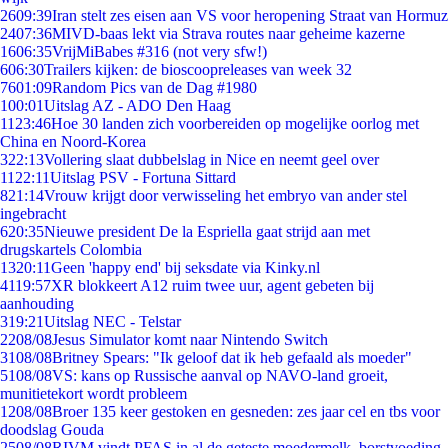
26
09:39
Iran stelt zes eisen aan VS voor heropening Straat van Hormuz
24
07:36
MIVD-baas lekt via Strava routes naar geheime kazerne
16
06:35
VrijMiBabes #316 (not very sfw!)
6
06:30
Trailers kijken: de bioscoopreleases van week 32
76
01:09
Random Pics van de Dag #1980
1
00:01
Uitslag AZ - ADO Den Haag
11
23:46
Hoe 30 landen zich voorbereiden op mogelijke oorlog met
China en Noord-Korea
3
22:13
Vollering slaat dubbelslag in Nice en neemt geel over
11
22:11
Uitslag PSV - Fortuna Sittard
8
21:14
Vrouw krijgt door verwisseling het embryo van ander stel
ingebracht
6
20:35
Nieuwe president De la Espriella gaat strijd aan met
drugskartels Colombia
13
20:11
Geen 'happy end' bij seksdate via Kinky.nl
41
19:57
XR blokkeert A12 ruim twee uur, agent gebeten bij
aanhouding
3
19:21
Uitslag NEC - Telstar
22
08/08
Jesus Simulator komt naar Nintendo Switch
31
08/08
Britney Spears: "Ik geloof dat ik heb gefaald als moeder"
51
08/08
VS: kans op Russische aanval op NAVO-land groeit,
munitietekort wordt probleem
12
08/08
Broer 135 keer gestoken en gesneden: zes jaar cel en tbs voor
doodslag Gouda
25
08/08
RIVM vindt PFAS in al de geteste moedermelk, borstvoeding