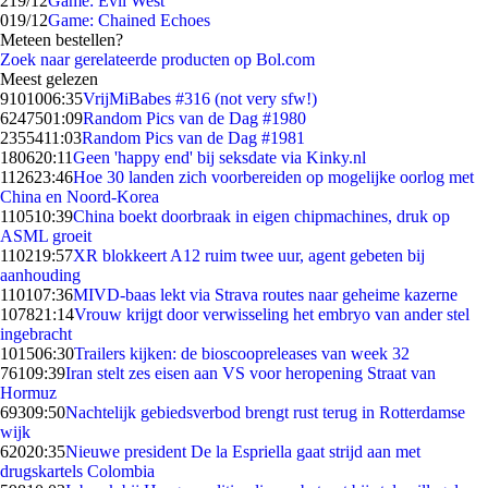
2
19/12
Game: Evil West
0
19/12
Game: Chained Echoes
Meteen bestellen?
Zoek naar gerelateerde producten op Bol.com
Meest gelezen
91010
06:35
VrijMiBabes #316 (not very sfw!)
62475
01:09
Random Pics van de Dag #1980
23554
11:03
Random Pics van de Dag #1981
1806
20:11
Geen 'happy end' bij seksdate via Kinky.nl
1126
23:46
Hoe 30 landen zich voorbereiden op mogelijke oorlog met
China en Noord-Korea
1105
10:39
China boekt doorbraak in eigen chipmachines, druk op
ASML groeit
1102
19:57
XR blokkeert A12 ruim twee uur, agent gebeten bij
aanhouding
1101
07:36
MIVD-baas lekt via Strava routes naar geheime kazerne
1078
21:14
Vrouw krijgt door verwisseling het embryo van ander stel
ingebracht
1015
06:30
Trailers kijken: de bioscoopreleases van week 32
761
09:39
Iran stelt zes eisen aan VS voor heropening Straat van
Hormuz
693
09:50
Nachtelijk gebiedsverbod brengt rust terug in Rotterdamse
wijk
620
20:35
Nieuwe president De la Espriella gaat strijd aan met
drugskartels Colombia