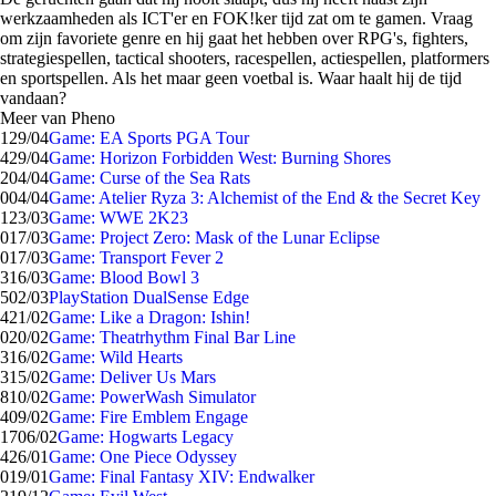
werkzaamheden als ICT'er en FOK!ker tijd zat om te gamen. Vraag
om zijn favoriete genre en hij gaat het hebben over RPG's, fighters,
strategiespellen, tactical shooters, racespellen, actiespellen, platformers
en sportspellen. Als het maar geen voetbal is. Waar haalt hij de tijd
vandaan?
Meer van Pheno
1
29/04
Game: EA Sports PGA Tour
4
29/04
Game: Horizon Forbidden West: Burning Shores
2
04/04
Game: Curse of the Sea Rats
0
04/04
Game: Atelier Ryza 3: Alchemist of the End & the Secret Key
1
23/03
Game: WWE 2K23
0
17/03
Game: Project Zero: Mask of the Lunar Eclipse
0
17/03
Game: Transport Fever 2
3
16/03
Game: Blood Bowl 3
5
02/03
PlayStation DualSense Edge
4
21/02
Game: Like a Dragon: Ishin!
0
20/02
Game: Theatrhythm Final Bar Line
3
16/02
Game: Wild Hearts
3
15/02
Game: Deliver Us Mars
8
10/02
Game: PowerWash Simulator
4
09/02
Game: Fire Emblem Engage
17
06/02
Game: Hogwarts Legacy
4
26/01
Game: One Piece Odyssey
0
19/01
Game: Final Fantasy XIV: Endwalker