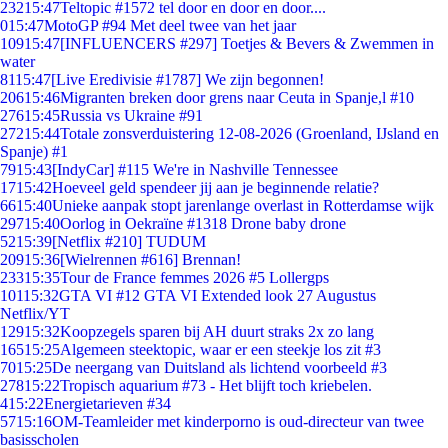
232
15:47
Teltopic #1572 tel door en door en door....
0
15:47
MotoGP #94 Met deel twee van het jaar
109
15:47
[INFLUENCERS #297] Toetjes & Bevers & Zwemmen in
water
81
15:47
[Live Eredivisie #1787] We zijn begonnen!
206
15:46
Migranten breken door grens naar Ceuta in Spanje,l #10
276
15:45
Russia vs Ukraine #91
272
15:44
Totale zonsverduistering 12-08-2026 (Groenland, IJsland en
Spanje) #1
79
15:43
[IndyCar] #115 We're in Nashville Tennessee
17
15:42
Hoeveel geld spendeer jij aan je beginnende relatie?
66
15:40
Unieke aanpak stopt jarenlange overlast in Rotterdamse wijk
297
15:40
Oorlog in Oekraïne #1318 Drone baby drone
52
15:39
[Netflix #210] TUDUM
209
15:36
[Wielrennen #616] Brennan!
233
15:35
Tour de France femmes 2026 #5 Lollergps
101
15:32
GTA VI #12 GTA VI Extended look 27 Augustus
Netflix/YT
129
15:32
Koopzegels sparen bij AH duurt straks 2x zo lang
165
15:25
Algemeen steektopic, waar er een steekje los zit #3
70
15:25
De neergang van Duitsland als lichtend voorbeeld #3
278
15:22
Tropisch aquarium #73 - Het blijft toch kriebelen.
4
15:22
Energietarieven #34
57
15:16
OM-Teamleider met kinderporno is oud-directeur van twee
basisscholen