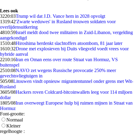
Lees ook
32
20:03
Trump wil dat J.D. Vance hem in 2028 opvolgt
13
19:42
'Zwarte weduwes' in Rusland trouwen soldaten voor
overlijdensuitkering
48
10:59
Israël meldt dood twee militairen in Zuid-Libanon, vergelding
aangekondigd
15
10:48
Hiroshima herdenkt slachtoffers atoombom, 81 jaar later
16
10:32
Drone met explosieven bij Duits vliegveld voedt vrees voor
hybride aanval
22
10:16
Iran en Oman eens over route Straat van Hormuz, VS
buitenspel
25
10:08
NAVO zet wegens Russische provocatie 250% meer
gevechtsvliegtuigen in
5
05/08
Litouwen vindt opnieuw migrantentunnel onder grens met Wit-
Rusland
36
05/08
Hackers roven Coldcard-bitcoinwallets leeg voor 114 miljoen
dollar
18
05/08
Iran overweegt Europese hulp bij ruimen mijnen in Straat van
Hormuz
Font-grootte:
Normaal
Kleiner
regelhoogte :