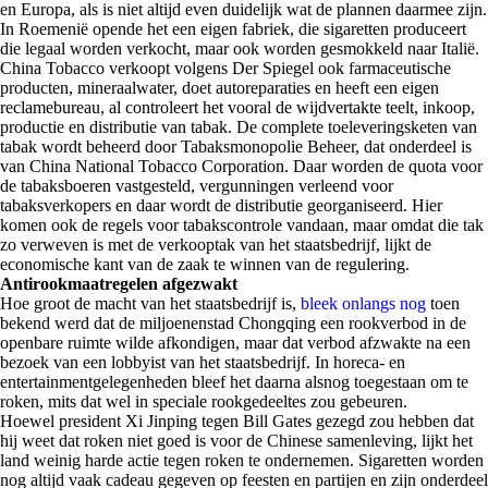
en Europa, als is niet altijd even duidelijk wat de plannen daarmee zijn.
In Roemenië opende het een eigen fabriek, die sigaretten produceert
die legaal worden verkocht, maar ook worden gesmokkeld naar Italië.
China Tobacco verkoopt volgens Der Spiegel ook farmaceutische
producten, mineraalwater, doet autoreparaties en heeft een eigen
reclamebureau, al controleert het vooral de wijdvertakte teelt, inkoop,
productie en distributie van tabak. De complete toeleveringsketen van
tabak wordt beheerd door Tabaksmonopolie Beheer, dat onderdeel is
van China National Tobacco Corporation. Daar worden de quota voor
de tabaksboeren vastgesteld, vergunningen verleend voor
tabaksverkopers en daar wordt de distributie georganiseerd. Hier
komen ook de regels voor tabakscontrole vandaan, maar omdat die tak
zo verweven is met de verkooptak van het staatsbedrijf, lijkt de
economische kant van de zaak te winnen van de regulering.
Antirookmaatregelen afgezwakt
Hoe groot de macht van het staatsbedrijf is,
bleek onlangs nog
toen
bekend werd dat de miljoenenstad Chongqing een rookverbod in de
openbare ruimte wilde afkondigen, maar dat verbod afzwakte na een
bezoek van een lobbyist van het staatsbedrijf. In horeca- en
entertainmentgelegenheden bleef het daarna alsnog toegestaan om te
roken, mits dat wel in speciale rookgedeeltes zou gebeuren.
Hoewel president Xi Jinping tegen Bill Gates gezegd zou hebben dat
hij weet dat roken niet goed is voor de Chinese samenleving, lijkt het
land weinig harde actie tegen roken te ondernemen. Sigaretten worden
nog altijd vaak cadeau gegeven op feesten en partijen en zijn onderdeel