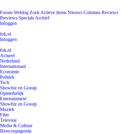
Forum
Weblog
Zoek
Actieve Items
Nieuws
Columns
Reviews
Previews
Specials
Archief
Inloggen
fok.nl
Inloggen
fok.nl
Actueel
Nederland
Internationaal
Economie
Politiek
Tech
Showbiz en Gossip
Opmerkelijk
Entertainment
Showbiz en Gossip
Muziek
Film
Televisie
Media & Cultuur
Bioscoopagenda