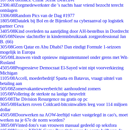
23
06:40
Zorgmedewerkster die 's nachts haar vriend bezocht terecht
ontslagen
33
06/08
Random Pics van de Dag #1977
18
05/08
Datalek bij Bol en de Bijenkorf na cyberaanval op logistiek
partner Ceva
34
05/08
Kind overleden na aanrijding door AH-bestelbus in Dordrecht
6
05/08
Nieuw slachtoffer in kindermisbruikzaak zorgprofessional Jan
B. (66)
3
05/08
Geen Qatar en Abu Dhabi? Dan eindigt Formule 1-seizoen
mogelijk in Europa
5
05/08
Litouwen vindt opnieuw migrantentunnel onder grens met Wit-
Rusland
45
05/08
Progressieve Democraat El-Sayed wint nipt voorverkiezing
Michigan
11
05/08
Accell, moederbedrijf Sparta en Batavus, vraagt uitstel van
betaling aan
5
05/08
Zomervakantieweerbericht: aanhoudend zomers
1
05/08
Vollering de sterkste na lastige heuvelrit
8
05/08
The Division Resurgence nu gratis op pc
36
05/08
Hackers roven Coldcard-bitcoinwallets leeg voor 114 miljoen
dollar
45
05/08
Doorwerken na AOW-leeftijd vaker vastgelegd in cao's, moet
werken na je 67e de norm worden?
38
05/08
Vinted-foto's van vrouwen massaal gedeeld op seksfora