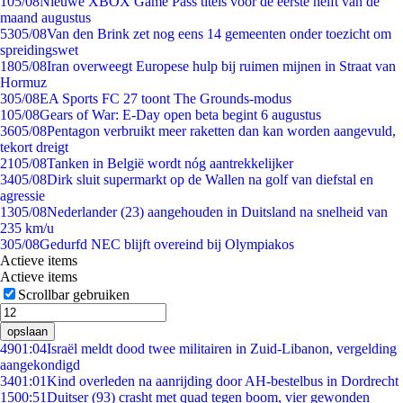
1
05/08
Nieuwe XBOX Game Pass titels voor de eerste helft van de
maand augustus
53
05/08
Van den Brink zet nog eens 14 gemeenten onder toezicht om
spreidingswet
18
05/08
Iran overweegt Europese hulp bij ruimen mijnen in Straat van
Hormuz
3
05/08
EA Sports FC 27 toont The Grounds-modus
1
05/08
Gears of War: E-Day open beta begint 6 augustus
36
05/08
Pentagon verbruikt meer raketten dan kan worden aangevuld,
tekort dreigt
21
05/08
Tanken in België wordt nóg aantrekkelijker
34
05/08
Dirk sluit supermarkt op de Wallen na golf van diefstal en
agressie
13
05/08
Nederlander (23) aangehouden in Duitsland na snelheid van
235 km/u
3
05/08
Gedurfd NEC blijft overeind bij Olympiakos
Actieve items
Actieve items
Scrollbar gebruiken
opslaan
49
01:04
Israël meldt dood twee militairen in Zuid-Libanon, vergelding
aangekondigd
34
01:01
Kind overleden na aanrijding door AH-bestelbus in Dordrecht
15
00:51
Duitser (93) crasht met quad tegen boom, vier gewonden