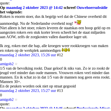
quote:
Op
maandag 2 oktober 2023 @ 14:42
schreef
Ouwehoersubsidie
het volgende:
Roken is enorm stoer, dus ik begrijp wel dat de Chinese overheid dit
aanmoedigt. Nu de Nederlandse overheid nog!
Niet alleen is het stoer, rokers leveren de staatskas een hoop geld op en
aangezien rokers een stuk korter leven scheelt het de staat miljarden
aan AOW, zelfs de zorgkosten vallen daardoor lager uit.
Ik zeg, roken met die hap, alle kroegen weer rookkroegen van maken
en roken op de werkplek aanmoedigen
maandag 2 oktober 2023, 15:26 uur
#12
0
amigob2
1/5 van de bevolking rookt. Daar geloof ik niks van. Zo ie zo rookt de
jeugd veel minder dan oude mannen. Vrouwen roken veel minder dan
mannen. En ik schat zo in dat 1/5 van de mannen nog geen eens rookt.
Mannen 30+.
En de peuken worden ook niet op straat gegooid
maandag 2 oktober 2023, 15:27 uur
#13
0
amigob2
quote:
Op
maandag 2 oktober 2023 @ 14:46
schreef
Professionele-Idioot