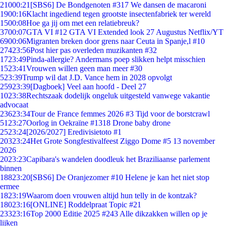
210
00:21
[SBS6] De Bondgenoten #317 We dansen de macaroni
19
00:16
Klacht ingediend tegen grootste insectenfabriek ter wereld
15
00:08
Hoe ga jij om met een relatiebreuk?
37
00:07
GTA VI #12 GTA VI Extended look 27 Augustus Netflix/YT
69
00:06
Migranten breken door grens naar Ceuta in Spanje,l #10
274
23:56
Post hier pas overleden muzikanten #32
17
23:49
Pinda-allergie? Andermans poep slikken helpt misschien
15
23:41
Vrouwen willen geen man meer #30
5
23:39
Trump wil dat J.D. Vance hem in 2028 opvolgt
259
23:39
[Dagboek] Veel aan hoofd - Deel 27
10
23:38
Rechtszaak dodelijk ongeluk uitgesteld vanwege vakantie
advocaat
236
23:34
Tour de France femmes 2026 #3 Tijd voor de borstcrawl
51
23:27
Oorlog in Oekraïne #1318 Drone baby drone
25
23:24
[2026/2027] Eredivisietoto #1
203
23:24
Het Grote Songfestivalfeest Ziggo Dome #5 13 november
2026
20
23:23
Capibara's wandelen doodleuk het Braziliaanse parlement
binnen
188
23:20
[SBS6] De Oranjezomer #10 Helene je kan het niet stop
ermee
18
23:19
Waarom doen vrouwen altijd hun telly in de kontzak?
180
23:16
[ONLINE] Roddelpraat Topic #21
233
23:16
Top 2000 Editie 2025 #243 Alle dikzakken willen op je
lijken