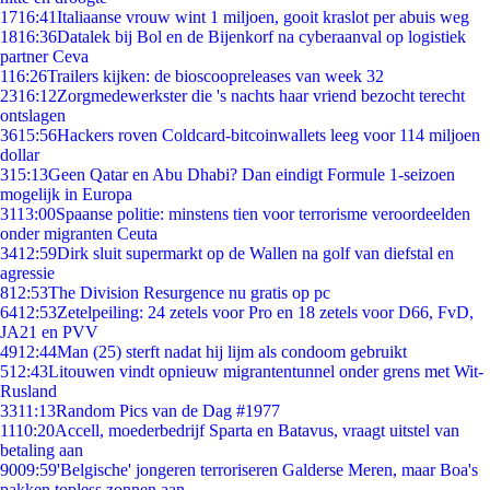
17
16:41
Italiaanse vrouw wint 1 miljoen, gooit kraslot per abuis weg
18
16:36
Datalek bij Bol en de Bijenkorf na cyberaanval op logistiek
partner Ceva
1
16:26
Trailers kijken: de bioscoopreleases van week 32
23
16:12
Zorgmedewerkster die 's nachts haar vriend bezocht terecht
ontslagen
36
15:56
Hackers roven Coldcard-bitcoinwallets leeg voor 114 miljoen
dollar
3
15:13
Geen Qatar en Abu Dhabi? Dan eindigt Formule 1-seizoen
mogelijk in Europa
31
13:00
Spaanse politie: minstens tien voor terrorisme veroordeelden
onder migranten Ceuta
34
12:59
Dirk sluit supermarkt op de Wallen na golf van diefstal en
agressie
8
12:53
The Division Resurgence nu gratis op pc
64
12:53
Zetelpeiling: 24 zetels voor Pro en 18 zetels voor D66, FvD,
JA21 en PVV
49
12:44
Man (25) sterft nadat hij lijm als condoom gebruikt
5
12:43
Litouwen vindt opnieuw migrantentunnel onder grens met Wit-
Rusland
33
11:13
Random Pics van de Dag #1977
11
10:20
Accell, moederbedrijf Sparta en Batavus, vraagt uitstel van
betaling aan
90
09:59
'Belgische' jongeren terroriseren Galderse Meren, maar Boa's
pakken topless zonnen aan