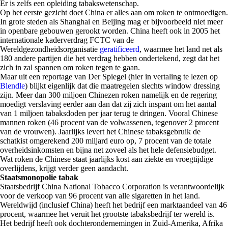
Er is zelfs een opleiding tabakswetenschap.
Op het eerste gezicht doet China er alles aan om roken te ontmoedigen.
In grote steden als Shanghai en Beijing mag er bijvoorbeeld niet meer
in openbare gebouwen gerookt worden. China heeft ook in 2005 het
internationale kaderverdrag FCTC van de
Wereldgezondheidsorganisatie
geratificeerd
, waarmee het land net als
180 andere partijen die het verdrag hebben ondertekend, zegt dat het
zich in zal spannen om roken tegen te gaan.
Maar uit een reportage van Der Spiegel (hier in vertaling te lezen op
Blendle
) blijkt eigenlijk dat die maatregelen slechts window dressing
zijn. Meer dan 300 miljoen Chinezen roken namelijk en de regering
moedigt verslaving eerder aan dan dat zij zich inspant om het aantal
van 1 miljoen tabaksdoden per jaar terug te dringen. Vooral Chinese
mannen roken (46 procent van de volwassenen, tegenover 2 procent
van de vrouwen). Jaarlijks levert het Chinese tabaksgebruik de
schatkist omgerekend 200 miljard euro op, 7 procent van de totale
overheidsinkomsten en bijna net zoveel als het hele defensiebudget.
Wat roken de Chinese staat jaarlijks kost aan ziekte en vroegtijdige
overlijdens, krijgt verder geen aandacht.
Staatsmonopolie tabak
Staatsbedrijf China National Tobacco Corporation is verantwoordelijk
voor de verkoop van 96 procent van alle sigaretten in het land.
Wereldwijd (inclusief China) heeft het bedrijf een marktaandeel van 46
procent, waarmee het veruit het grootste tabaksbedrijf ter wereld is.
Het bedrijf heeft ook dochterondernemingen in Zuid-Amerika, Afrika