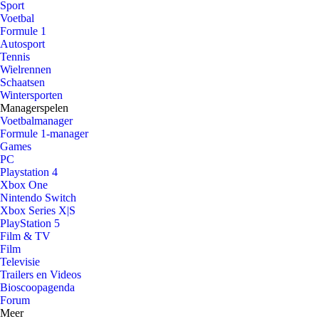
Sport
Voetbal
Formule 1
Autosport
Tennis
Wielrennen
Schaatsen
Wintersporten
Managerspelen
Voetbalmanager
Formule 1-manager
Games
PC
Playstation 4
Xbox One
Nintendo Switch
Xbox Series X|S
PlayStation 5
Film & TV
Film
Televisie
Trailers en Videos
Bioscoopagenda
Forum
Meer