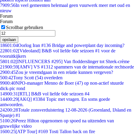
79
09:56
In veel gemeenten helemaal geen vuurwerk meer met oud en
nieuw
Forum
Forum
Scrollbar gebruiken
opslaan
186
01:04
Oorlog Iran #136 Bridge and powerplant day incoming?
228
01:02
[Videoland] B&B vol liefde 6de seizoen #1 voor de
vooruitkijkers
58
01:02
[INFLUENCERS #295] Van flodderslinger tot Shrek-crème
219
00:59
[AMV] VS #1312 spammers van de internationale rechtsorde
29
00:45
Zou je vreemdgaan in een relatie kunnen vergeven?
5
00:42
Tony Scott (54) overleden
99
00:40
NPO-manager Menno de Boer (47) op non-actief stuurde
dick-pic rond
149
00:31
[RTL] B&B vol liefde 6de seizoen #4
144
00:29
[AKQ] #3384 Topic met vragen. En soms goede
antwoorden.
242
00:28
Totale zonsverduistering 12-08-2026 (Groenland, IJsland en
Spanje) #1
51
00:26
Perez Hilton opgenomen op spoed na uitzenden van
gruwelijke video
16
00:25
[ATP Tour] #169 Tosti Tallon back on fire