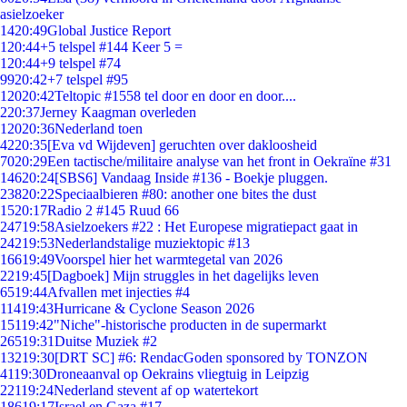
asielzoeker
14
20:49
Global Justice Report
1
20:44
+5 telspel #144 Keer 5 =
1
20:44
+9 telspel #74
99
20:42
+7 telspel #95
120
20:42
Teltopic #1558 tel door en door en door....
2
20:37
Jerney Kaagman overleden
120
20:36
Nederland toen
42
20:35
[Eva vd Wijdeven] geruchten over dakloosheid
70
20:29
Een tactische/militaire analyse van het front in Oekraïne #31
146
20:24
[SBS6] Vandaag Inside #136 - Boekje pluggen.
238
20:22
Speciaalbieren #80: another one bites the dust
15
20:17
Radio 2 #145 Ruud 66
247
19:58
Asielzoekers #22 : Het Europese migratiepact gaat in
242
19:53
Nederlandstalige muziektopic #13
166
19:49
Voorspel hier het warmtegetal van 2026
22
19:45
[Dagboek] Mijn struggles in het dagelijks leven
65
19:44
Afvallen met injecties #4
114
19:43
Hurricane & Cyclone Season 2026
151
19:42
"Niche"-historische producten in de supermarkt
265
19:31
Duitse Muziek #2
132
19:30
[DRT SC] #6: RendacGoden sponsored by TONZON
41
19:30
Droneaanval op Oekrains vliegtuig in Leipzig
221
19:24
Nederland stevent af op watertekort
186
19:17
Israel en Gaza #17