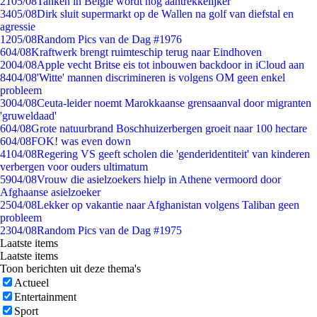
21
05/08
Tanken in België wordt nóg aantrekkelijker
34
05/08
Dirk sluit supermarkt op de Wallen na golf van diefstal en
agressie
12
05/08
Random Pics van de Dag #1976
6
04/08
Kraftwerk brengt ruimteschip terug naar Eindhoven
20
04/08
Apple vecht Britse eis tot inbouwen backdoor in iCloud aan
84
04/08
'Witte' mannen discrimineren is volgens OM geen enkel
probleem
30
04/08
Ceuta-leider noemt Marokkaanse grensaanval door migranten
'gruweldaad'
6
04/08
Grote natuurbrand Boschhuizerbergen groeit naar 100 hectare
6
04/08
FOK! was even down
41
04/08
Regering VS geeft scholen die 'genderidentiteit' van kinderen
verbergen voor ouders ultimatum
59
04/08
Vrouw die asielzoekers hielp in Athene vermoord door
Afghaanse asielzoeker
25
04/08
Lekker op vakantie naar Afghanistan volgens Taliban geen
probleem
23
04/08
Random Pics van de Dag #1975
Laatste items
Laatste items
Toon berichten uit deze thema's
Actueel
Entertainment
Sport