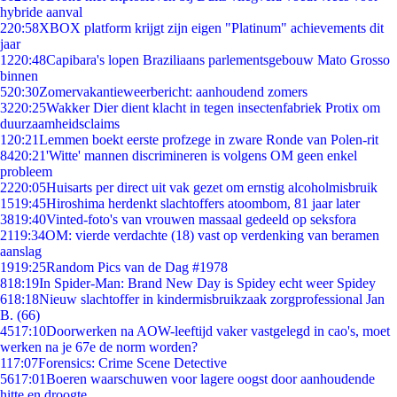
hybride aanval
2
20:58
XBOX platform krijgt zijn eigen "Platinum" achievements dit
jaar
12
20:48
Capibara's lopen Braziliaans parlementsgebouw Mato Grosso
binnen
5
20:30
Zomervakantieweerbericht: aanhoudend zomers
32
20:25
Wakker Dier dient klacht in tegen insectenfabriek Protix om
duurzaamheidsclaims
1
20:21
Lemmen boekt eerste profzege in zware Ronde van Polen-rit
84
20:21
'Witte' mannen discrimineren is volgens OM geen enkel
probleem
22
20:05
Huisarts per direct uit vak gezet om ernstig alcoholmisbruik
15
19:45
Hiroshima herdenkt slachtoffers atoombom, 81 jaar later
38
19:40
Vinted-foto's van vrouwen massaal gedeeld op seksfora
21
19:34
OM: vierde verdachte (18) vast op verdenking van beramen
aanslag
19
19:25
Random Pics van de Dag #1978
8
18:19
In Spider-Man: Brand New Day is Spidey echt weer Spidey
6
18:18
Nieuw slachtoffer in kindermisbruikzaak zorgprofessional Jan
B. (66)
45
17:10
Doorwerken na AOW-leeftijd vaker vastgelegd in cao's, moet
werken na je 67e de norm worden?
1
17:07
Forensics: Crime Scene Detective
56
17:01
Boeren waarschuwen voor lagere oogst door aanhoudende
hitte en droogte