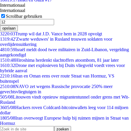
Internationaal
Internationaal
Scrollbar gebruiken
opslaan
32
20:03
Trump wil dat J.D. Vance hem in 2028 opvolgt
13
19:42
'Zwarte weduwes' in Rusland trouwen soldaten voor
overlijdensuitkering
48
10:59
Israël meldt dood twee militairen in Zuid-Libanon, vergelding
aangekondigd
15
10:48
Hiroshima herdenkt slachtoffers atoombom, 81 jaar later
16
10:32
Drone met explosieven bij Duits vliegveld voedt vrees voor
hybride aanval
22
10:16
Iran en Oman eens over route Straat van Hormuz, VS
buitenspel
25
10:08
NAVO zet wegens Russische provocatie 250% meer
gevechtsvliegtuigen in
5
05/08
Litouwen vindt opnieuw migrantentunnel onder grens met Wit-
Rusland
36
05/08
Hackers roven Coldcard-bitcoinwallets leeg voor 114 miljoen
dollar
18
05/08
Iran overweegt Europese hulp bij ruimen mijnen in Straat van
Hormuz