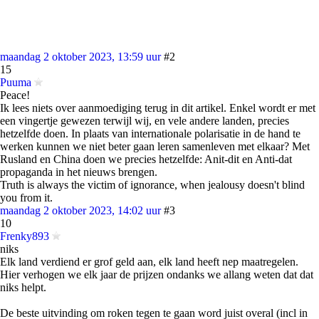
maandag 2 oktober 2023, 13:59 uur
#2
15
Puuma
Peace!
Ik lees niets over aanmoediging terug in dit artikel. Enkel wordt er met
een vingertje gewezen terwijl wij, en vele andere landen, precies
hetzelfde doen. In plaats van internationale polarisatie in de hand te
werken kunnen we niet beter gaan leren samenleven met elkaar? Met
Rusland en China doen we precies hetzelfde: Anit-dit en Anti-dat
propaganda in het nieuws brengen.
Truth is always the victim of ignorance, when jealousy doesn't blind
you from it.
maandag 2 oktober 2023, 14:02 uur
#3
10
Frenky893
niks
Elk land verdiend er grof geld aan, elk land heeft nep maatregelen.
Hier verhogen we elk jaar de prijzen ondanks we allang weten dat dat
niks helpt.
De beste uitvinding om roken tegen te gaan word juist overal (incl in