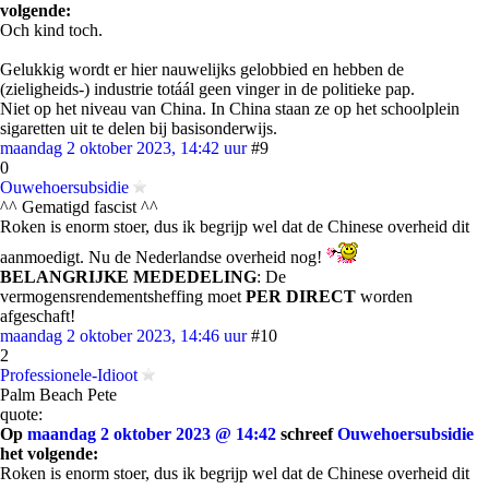
volgende:
Och kind toch.
Gelukkig wordt er hier nauwelijks gelobbied en hebben de
(zieligheids-) industrie totáál geen vinger in de politieke pap.
Niet op het niveau van China. In China staan ze op het schoolplein
sigaretten uit te delen bij basisonderwijs.
maandag 2 oktober 2023, 14:42 uur
#9
0
Ouwehoersubsidie
^^ Gematigd fascist ^^
Roken is enorm stoer, dus ik begrijp wel dat de Chinese overheid dit
aanmoedigt. Nu de Nederlandse overheid nog!
BELANGRIJKE MEDEDELING
: De
vermogensrendementsheffing moet
PER DIRECT
worden
afgeschaft!
maandag 2 oktober 2023, 14:46 uur
#10
2
Professionele-Idioot
Palm Beach Pete
quote:
Op
maandag 2 oktober 2023 @ 14:42
schreef
Ouwehoersubsidie
het volgende:
Roken is enorm stoer, dus ik begrijp wel dat de Chinese overheid dit