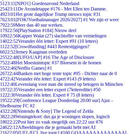
51
23:11
[NPO1] Goedenavond Nederland
254
23:11
De Avondetappe #176 - Met Ellen ten Damme.
49
23:01
Het grote dagelijkse Trump nieuws topic #31
76
23:01
[FOK!Voetbalmanager 2026/2027] #1 We zijn er weer
79
22:59
Meer dan 40 uur werken.
179
22:56
[PlayStation #184] Nieuw deel
109
22:56
Kapper Walat (27) slachtoffer van vernielingen
140
22:52
Verander één letter: Expert #91 (10 letters)
11
22:52
[Crowdfunding] #443 Rentestijgingen?
60
22:52
Jerney Kaagman overleden
255
22:48
[UFO/UAP] #16 The Age of Disclosure
75
22:48
Het Moestuintopic #37 Bloesem in de bomen
55
22:46
[Netflix Games] #1
267
22:44
Banken met hoge rente topic #95 - Dichter naar de 0
47
22:42
Verander één letter: Expert #143 (9 letters)
11
22:40
Levenslang voor man die inreed op betogers in München
197
22:35
Verander een letter expert (7lettereditie) #50
12
22:30
Verander één letter. Expert # 75 (8 letters)
195
22:29
[Conference League Donderdag 20:00 uur] Ajax -
Shelbourne FC #2
43
22:28
[Nintendo & Sony] The Legend of Zelda
38
22:28
Woningtekort: dus ga je woningen slopen, logisch
180
22:22
Post hier zo vaak mogelijk om 22:22 uur #76
246
22:12
Afbeeldingen die je gemaakt hebt met AI
216
22:05
[UEL/ECL live topic] #160 GOAAAAAAAAAAAAAL