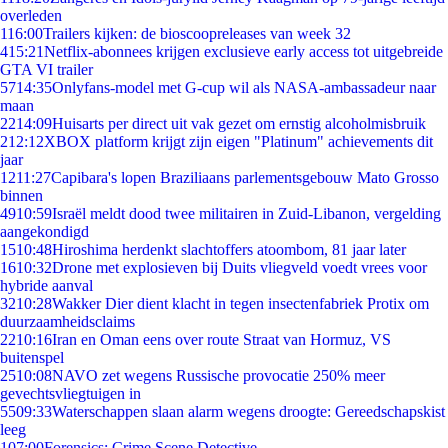
overleden
1
16:00
Trailers kijken: de bioscoopreleases van week 32
4
15:21
Netflix-abonnees krijgen exclusieve early access tot uitgebreide
GTA VI trailer
57
14:35
Onlyfans-model met G-cup wil als NASA-ambassadeur naar
maan
22
14:09
Huisarts per direct uit vak gezet om ernstig alcoholmisbruik
2
12:12
XBOX platform krijgt zijn eigen "Platinum" achievements dit
jaar
12
11:27
Capibara's lopen Braziliaans parlementsgebouw Mato Grosso
binnen
49
10:59
Israël meldt dood twee militairen in Zuid-Libanon, vergelding
aangekondigd
15
10:48
Hiroshima herdenkt slachtoffers atoombom, 81 jaar later
16
10:32
Drone met explosieven bij Duits vliegveld voedt vrees voor
hybride aanval
32
10:28
Wakker Dier dient klacht in tegen insectenfabriek Protix om
duurzaamheidsclaims
22
10:16
Iran en Oman eens over route Straat van Hormuz, VS
buitenspel
25
10:08
NAVO zet wegens Russische provocatie 250% meer
gevechtsvliegtuigen in
55
09:33
Waterschappen slaan alarm wegens droogte: Gereedschapskist
leeg
1
07:00
Forensics: Crime Scene Detective