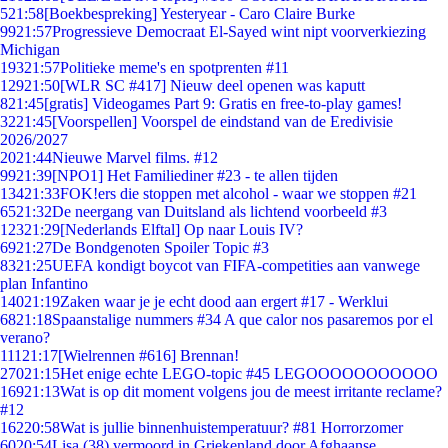
5
21:58
[Boekbespreking] Yesteryear - Caro Claire Burke
99
21:57
Progressieve Democraat El-Sayed wint nipt voorverkiezing
Michigan
193
21:57
Politieke meme's en spotprenten #11
129
21:50
[WLR SC #417] Nieuw deel openen was kaputt
8
21:45
[gratis] Videogames Part 9: Gratis en free-to-play games!
32
21:45
[Voorspellen] Voorspel de eindstand van de Eredivisie
2026/2027
20
21:44
Nieuwe Marvel films. #12
99
21:39
[NPO1] Het Familiediner #23 - te allen tijden
134
21:33
FOK!ers die stoppen met alcohol - waar we stoppen #21
65
21:32
De neergang van Duitsland als lichtend voorbeeld #3
123
21:29
[Nederlands Elftal] Op naar Louis IV?
69
21:27
De Bondgenoten Spoiler Topic #3
83
21:25
UEFA kondigt boycot van FIFA-competities aan vanwege
plan Infantino
140
21:19
Zaken waar je je echt dood aan ergert #17 - Werklui
68
21:18
Spaanstalige nummers #34 A que calor nos pasaremos por el
verano?
111
21:17
[Wielrennen #616] Brennan!
270
21:15
Het enige echte LEGO-topic #45 LEGOOOOOOOOOOO
169
21:13
Wat is op dit moment volgens jou de meest irritante reclame?
#12
162
20:58
Wat is jullie binnenhuistemperatuur? #81 Horrorzomer
60
20:54
Lisa (38) vermoord in Griekenland door Afghaanse