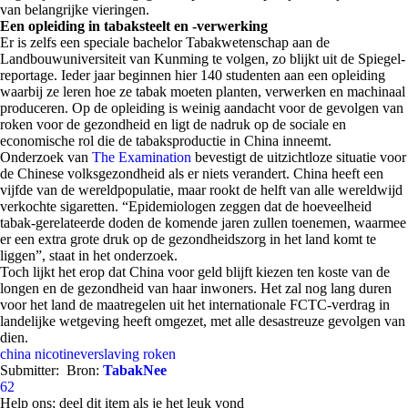
van belangrijke vieringen.
Een opleiding in tabaksteelt en -verwerking
Er is zelfs een speciale bachelor Tabakwetenschap aan de
Landbouwuniversiteit van Kunming te volgen, zo blijkt uit de Spiegel-
reportage. Ieder jaar beginnen hier 140 studenten aan een opleiding
waarbij ze leren hoe ze tabak moeten planten, verwerken en machinaal
produceren. Op de opleiding is weinig aandacht voor de gevolgen van
roken voor de gezondheid en ligt de nadruk op de sociale en
economische rol die de tabaksproductie in China inneemt.
Onderzoek van
The Examination
bevestigt de uitzichtloze situatie voor
de Chinese volksgezondheid als er niets verandert. China heeft een
vijfde van de wereldpopulatie, maar rookt de helft van alle wereldwijd
verkochte sigaretten. “Epidemiologen zeggen dat de hoeveelheid
tabak-gerelateerde doden de komende jaren zullen toenemen, waarmee
er een extra grote druk op de gezondheidszorg in het land komt te
liggen”, staat in het onderzoek.
Toch lijkt het erop dat China voor geld blijft kiezen ten koste van de
longen en de gezondheid van haar inwoners. Het zal nog lang duren
voor het land de maatregelen uit het internationale FCTC-verdrag in
landelijke wetgeving heeft omgezet, met alle desastreuze gevolgen van
dien.
china
nicotineverslaving
roken
Submitter:
Bron:
TabakNee
62
Help ons; deel dit item als je het leuk vond