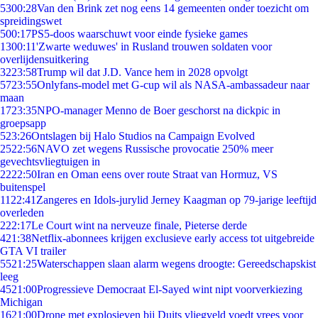
53
00:28
Van den Brink zet nog eens 14 gemeenten onder toezicht om
spreidingswet
5
00:17
PS5-doos waarschuwt voor einde fysieke games
13
00:11
'Zwarte weduwes' in Rusland trouwen soldaten voor
overlijdensuitkering
32
23:58
Trump wil dat J.D. Vance hem in 2028 opvolgt
57
23:55
Onlyfans-model met G-cup wil als NASA-ambassadeur naar
maan
17
23:35
NPO-manager Menno de Boer geschorst na dickpic in
groepsapp
5
23:26
Ontslagen bij Halo Studios na Campaign Evolved
25
22:56
NAVO zet wegens Russische provocatie 250% meer
gevechtsvliegtuigen in
22
22:50
Iran en Oman eens over route Straat van Hormuz, VS
buitenspel
11
22:41
Zangeres en Idols-jurylid Jerney Kaagman op 79-jarige leeftijd
overleden
2
22:17
Le Court wint na nerveuze finale, Pieterse derde
4
21:38
Netflix-abonnees krijgen exclusieve early access tot uitgebreide
GTA VI trailer
55
21:25
Waterschappen slaan alarm wegens droogte: Gereedschapskist
leeg
45
21:00
Progressieve Democraat El-Sayed wint nipt voorverkiezing
Michigan
16
21:00
Drone met explosieven bij Duits vliegveld voedt vrees voor