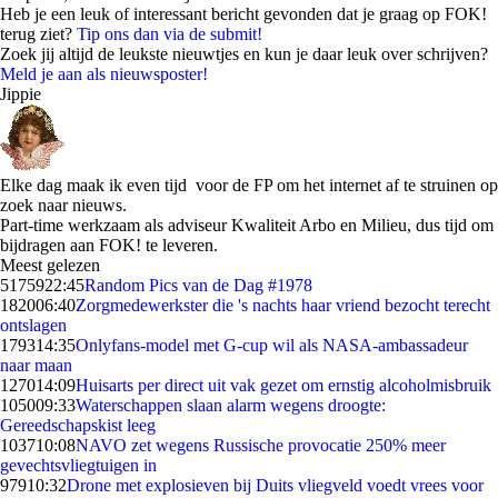
Heb je een leuk of interessant bericht gevonden dat je graag op FOK!
terug ziet?
Tip ons dan via de submit!
Zoek jij altijd de leukste nieuwtjes en kun je daar leuk over schrijven?
Meld je aan als nieuwsposter!
Jippie
Elke dag maak ik even tijd voor de FP om het internet af te struinen op
zoek naar nieuws.
Part-time werkzaam als adviseur Kwaliteit Arbo en Milieu, dus tijd om
bijdragen aan FOK! te leveren.
Meest gelezen
51759
22:45
Random Pics van de Dag #1978
1820
06:40
Zorgmedewerkster die 's nachts haar vriend bezocht terecht
ontslagen
1793
14:35
Onlyfans-model met G-cup wil als NASA-ambassadeur
naar maan
1270
14:09
Huisarts per direct uit vak gezet om ernstig alcoholmisbruik
1050
09:33
Waterschappen slaan alarm wegens droogte:
Gereedschapskist leeg
1037
10:08
NAVO zet wegens Russische provocatie 250% meer
gevechtsvliegtuigen in
979
10:32
Drone met explosieven bij Duits vliegveld voedt vrees voor