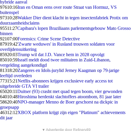
hybride aanval
976
10:16
Iran en Oman eens over route Straat van Hormuz, VS
buitenspel
973
10:28
Wakker Dier dient klacht in tegen insectenfabriek Protix om
duurzaamheidsclaims
955
11:27
Capibara's lopen Braziliaans parlementsgebouw Mato Grosso
binnen
921
07:00
Forensics: Crime Scene Detective
879
19:42
'Zwarte weduwes' in Rusland trouwen soldaten voor
overlijdensuitkering
859
20:03
Trump wil dat J.D. Vance hem in 2028 opvolgt
850
10:59
Israël meldt dood twee militairen in Zuid-Libanon,
vergelding aangekondigd
813
18:20
Zangeres en Idols-jurylid Jerney Kaagman op 79-jarige
leeftijd overleden
773
15:21
Netflix-abonnees krijgen exclusieve early access tot
uitgebreide GTA VI trailer
650
20:11
Duitser (93) crasht met quad tegen boom, vier gewonden
640
10:48
Hiroshima herdenkt slachtoffers atoombom, 81 jaar later
586
20:40
NPO-manager Menno de Boer geschorst na dickpic in
groepsapp
463
12:12
XBOX platform krijgt zijn eigen "Platinum" achievements
dit jaar
▼ Advertentie door Refinery89