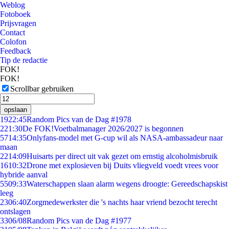
Weblog
Fotoboek
Prijsvragen
Contact
Colofon
Feedback
Tip de redactie
FOK!
FOK!
Scrollbar gebruiken
opslaan
19
22:45
Random Pics van de Dag #1978
2
21:30
De FOK!Voetbalmanager 2026/2027 is begonnen
57
14:35
Onlyfans-model met G-cup wil als NASA-ambassadeur naar
maan
22
14:09
Huisarts per direct uit vak gezet om ernstig alcoholmisbruik
16
10:32
Drone met explosieven bij Duits vliegveld voedt vrees voor
hybride aanval
55
09:33
Waterschappen slaan alarm wegens droogte: Gereedschapskist
leeg
23
06:40
Zorgmedewerkster die 's nachts haar vriend bezocht terecht
ontslagen
33
06/08
Random Pics van de Dag #1977