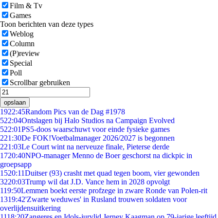
Film & Tv
Games
Toon berichten van deze types
Weblog
Column
(P)review
Special
Poll
Scrollbar gebruiken
opslaan
19
22:45
Random Pics van de Dag #1978
5
22:04
Ontslagen bij Halo Studios na Campaign Evolved
5
22:01
PS5-doos waarschuwt voor einde fysieke games
2
21:30
De FOK!Voetbalmanager 2026/2027 is begonnen
2
21:03
Le Court wint na nerveuze finale, Pieterse derde
17
20:40
NPO-manager Menno de Boer geschorst na dickpic in
groepsapp
15
20:11
Duitser (93) crasht met quad tegen boom, vier gewonden
32
20:03
Trump wil dat J.D. Vance hem in 2028 opvolgt
1
19:50
Lemmen boekt eerste profzege in zware Ronde van Polen-rit
13
19:42
'Zwarte weduwes' in Rusland trouwen soldaten voor
overlijdensuitkering
11
18:20
Zangeres en Idols-jurylid Jerney Kaagman op 79-jarige leeftijd