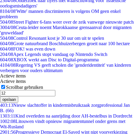
23
04/08
Onderzoek naar flyers met waarschuwing voor 'Israëlische
oorlogsmisdadigers'
81
04/08
'Witte' mannen discrimineren is volgens OM geen enkel
probleem
5
04/08
Street Fighter 6-fans weer over de zeik vanwege nieuwste patch
30
04/08
Ceuta-leider noemt Marokkaanse grensaanval door migranten
'gruweldaad'
5
04/08
Control Resonant kost je 30 uur om uit te spelen
6
04/08
Grote natuurbrand Boschhuizerbergen groeit naar 100 hectare
6
04/08
FOK! was even down
2
04/08
Apex Legends stopt vandaag op Nintendo Switch
6
04/08
XBOX werkt aan Disc to Digital-programma
41
04/08
Regering VS geeft scholen die 'genderidentiteit' van kinderen
verbergen voor ouders ultimatum
Actieve items
Actieve items
Scrollbar gebruiken
opslaan
4
03:13
Nieuw slachtoffer in kindermisbruikzaak zorgprofessional Jan
B. (66)
13
03:11
Kind overleden na aanrijding door AH-bestelbus in Dordrecht
10
02:08
Litouwen vindt opnieuw migrantentunnel onder grens met
Wit-Rusland
29
01:56
Progressieve Democraat El-Sayed wint nipt voorverkiezing