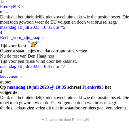
13
Frenky893
niks
Denk dat het uiteindelijk niet zoveel uitmaakt wie die positie bezet. Die
moet toch gewoon weer de EU volgen en doen wat brussel zegt.
maandag 10 juli 2023, 10:35 uur
#6
4
Recht_voor_zijn_raap
Tijd voor feest
Opgerot staat netjes met dat corrupte stuk vreten.
Nu de rest van Den Haag nog.
Tijd voor een frisse wind door het kabinet.
maandag 10 juli 2023, 10:35 uur
#7
4
larzzzman
quote:
Op
maandag 10 juli 2023 @ 10:35
schreef
Frenky893
het
volgende:
Denk dat het uiteindelijk niet zoveel uitmaakt wie die positie bezet. Die
moet toch gewoon weer de EU volgen en doen wat brussel zegt.
dit dus, helaas zien velen dit niet in waardoor er niets gaat veranderen.
▼ Advertentie door Refinery89