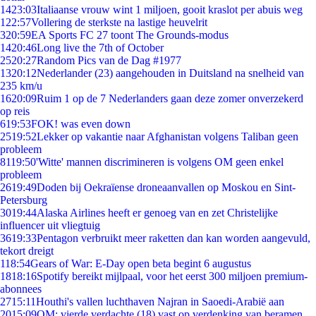
14
23:03
Italiaanse vrouw wint 1 miljoen, gooit kraslot per abuis weg
1
22:57
Vollering de sterkste na lastige heuvelrit
3
20:59
EA Sports FC 27 toont The Grounds-modus
14
20:46
Long live the 7th of October
25
20:27
Random Pics van de Dag #1977
13
20:12
Nederlander (23) aangehouden in Duitsland na snelheid van
235 km/u
16
20:09
Ruim 1 op de 7 Nederlanders gaan deze zomer onverzekerd
op reis
6
19:53
FOK! was even down
25
19:52
Lekker op vakantie naar Afghanistan volgens Taliban geen
probleem
81
19:50
'Witte' mannen discrimineren is volgens OM geen enkel
probleem
26
19:49
Doden bij Oekraïense droneaanvallen op Moskou en Sint-
Petersburg
30
19:44
Alaska Airlines heeft er genoeg van en zet Christelijke
influencer uit vliegtuig
36
19:33
Pentagon verbruikt meer raketten dan kan worden aangevuld,
tekort dreigt
1
18:54
Gears of War: E-Day open beta begint 6 augustus
18
18:16
Spotify bereikt mijlpaal, voor het eerst 300 miljoen premium-
abonnees
27
15:11
Houthi's vallen luchthaven Najran in Saoedi-Arabië aan
20
15:09
OM: vierde verdachte (18) vast op verdenking van beramen