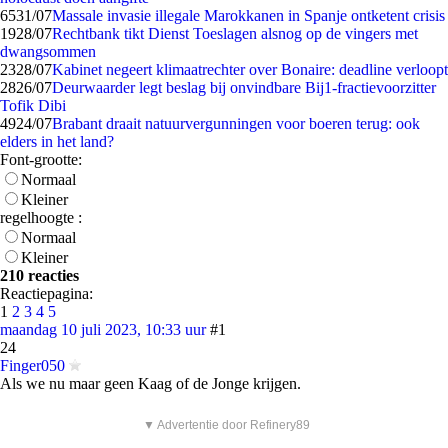
65
31/07
Massale invasie illegale Marokkanen in Spanje ontketent crisis
19
28/07
Rechtbank tikt Dienst Toeslagen alsnog op de vingers met
dwangsommen
23
28/07
Kabinet negeert klimaatrechter over Bonaire: deadline verloopt
28
26/07
Deurwaarder legt beslag bij onvindbare Bij1-fractievoorzitter
Tofik Dibi
49
24/07
Brabant draait natuurvergunningen voor boeren terug: ook
elders in het land?
Font-grootte:
Normaal
Kleiner
regelhoogte :
Normaal
Kleiner
210 reacties
Reactiepagina:
1
2
3
4
5
maandag 10 juli 2023, 10:33 uur
#1
24
Finger050
Als we nu maar geen Kaag of de Jonge krijgen.
▼ Advertentie door Refinery89