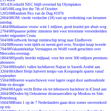
3
05:43
Gedurfd NEC blijft overeind bij Olympiakos
14
05/08
Long live the 7th of October
12
05/08
Random Pics van de Dag #1976
20
04/08
OM: vierde verdachte (18) vast op verdenking van beramen
aanslag
14
04/08
Italiaanse vrouw wint 1 miljoen, gooit kraslot per abuis weg
27
04/08
Spaanse politie: minstens tien voor terrorisme veroordeelden
onder migranten Ceuta
5
04/08
Kraftwerk brengt ruimteschip terug naar Eindhoven
1
04/08
Reusser wint tijdrit en neemt geel over, Nooijen knap tweede
7
04/08
Vakantiekiekje Verstappen en Wolff voedt geruchten over
Mercedes-overstap
18
04/08
Spotify bereikt mijlpaal, voor het eerst 300 miljoen premium-
abonnees
27
04/08
Houthi's vallen luchthaven Najran in Saoedi-Arabië aan
32
04/08
Albert Heijn halveert tempo van Koopzegels sparen vanaf
september
55
04/08
Boeren waarschuwen voor lagere oogst door aanhoudende
hitte en droogte
20
04/08
Apple vecht Britse eis tot inbouwen backdoor in iCloud aan
26
04/08
Doden bij Oekraïense droneaanvallen op Moskou en Sint-
Petersburg
16
04/08
Ruim 1 op de 7 Nederlanders gaan deze zomer onverzekerd
op reis