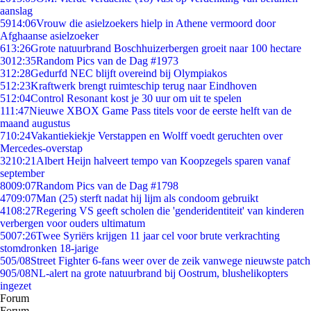
aanslag
59
14:06
Vrouw die asielzoekers hielp in Athene vermoord door
Afghaanse asielzoeker
6
13:26
Grote natuurbrand Boschhuizerbergen groeit naar 100 hectare
30
12:35
Random Pics van de Dag #1973
3
12:28
Gedurfd NEC blijft overeind bij Olympiakos
5
12:23
Kraftwerk brengt ruimteschip terug naar Eindhoven
5
12:04
Control Resonant kost je 30 uur om uit te spelen
1
11:47
Nieuwe XBOX Game Pass titels voor de eerste helft van de
maand augustus
7
10:24
Vakantiekiekje Verstappen en Wolff voedt geruchten over
Mercedes-overstap
32
10:21
Albert Heijn halveert tempo van Koopzegels sparen vanaf
september
80
09:07
Random Pics van de Dag #1798
47
09:07
Man (25) sterft nadat hij lijm als condoom gebruikt
41
08:27
Regering VS geeft scholen die 'genderidentiteit' van kinderen
verbergen voor ouders ultimatum
50
07:26
Twee Syriërs krijgen 11 jaar cel voor brute verkrachting
stomdronken 18-jarige
5
05/08
Street Fighter 6-fans weer over de zeik vanwege nieuwste patch
9
05/08
NL-alert na grote natuurbrand bij Oostrum, blushelikopters
ingezet
Forum
Forum