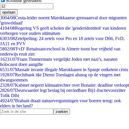
Scrollbar gebruiken
opslaan
30
04/08
Ceuta-leider noemt Marokkaanse grensaanval door migranten
'gruweldaad'
41
04/08
Regering VS geeft scholen die 'genderidentiteit' van kinderen
verbergen voor ouders ultimatum
63
03/08
Zetelpeiling: 24 zetels voor Pro en 18 zetels voor D66, FvD,
JA21 en PVV
58
02/08
'FvD' Renaissanceschool in Almere toont hoe vrijheid van
onderwijs eruit ziet
162
31/07
Frans Timmermans vergelijkt Joden met nazi’s, nazaten
holocaust doen aangifte
65
31/07
Massale invasie illegale Marokkanen in Spanje ontketent crisis
19
28/07
Rechtbank tikt Dienst Toeslagen alsnog op de vingers met
dwangsommen
23
28/07
Kabinet negeert klimaatrechter over Bonaire: deadline verloopt
28
26/07
Deurwaarder legt beslag bij onvindbare Bij1-fractievoorzitter
Tofik Dibi
49
24/07
Brabant draait natuurvergunningen voor boeren terug: ook
elders in het land?