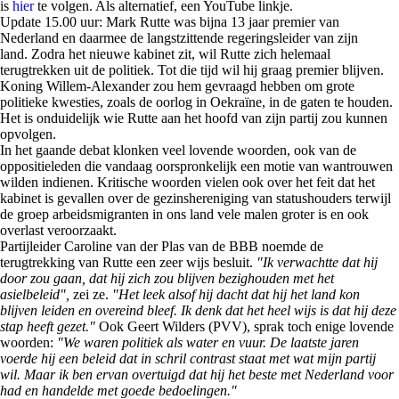
is
hier
te volgen. Als alternatief, een YouTube linkje.
Update 15.00 uur:
Mark Rutte was bijna 13 jaar premier van
Nederland en daarmee de langstzittende regeringsleider van zijn
land.
Zodra het nieuwe kabinet zit, wil Rutte zich helemaal
terugtrekken uit de politiek. Tot die tijd wil hij graag premier blijven.
Koning Willem-Alexander zou hem gevraagd hebben om grote
politieke kwesties, zoals de oorlog in Oekraïne, in de gaten te houden.
Het is onduidelijk wie Rutte aan het hoofd van zijn partij zou kunnen
opvolgen.
In het gaande debat klonken veel lovende woorden, ook van de
oppositieleden die vandaag oorspronkelijk een motie van wantrouwen
wilden indienen. Kritische woorden vielen ook over het feit dat het
kabinet is gevallen over de gezinshereniging van statushouders terwijl
de groep arbeidsmigranten in ons land vele malen groter is en ook
overlast veroorzaakt.
Partijleider Caroline van der Plas van de BBB noemde de
terugtrekking van Rutte een zeer wijs besluit.
"Ik verwachtte dat hij
door zou gaan, dat hij zich zou blijven bezighouden met het
asielbeleid",
zei ze.
"Het leek alsof hij dacht dat hij het land kon
blijven leiden en overeind bleef. Ik denk dat het heel wijs is dat hij deze
stap heeft gezet."
Ook Geert Wilders (PVV), sprak toch enige lovende
woorden:
"We waren politiek als water en vuur. De laatste jaren
voerde hij een beleid dat in schril contrast staat met wat mijn partij
wil. Maar ik ben ervan overtuigd dat hij het beste met Nederland voor
had en handelde met goede bedoelingen."