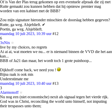
Of is Van der Plas terug gekomen op een eventuele afpraak die zij met
Rutte gemaakt zou kunnen hebben dat hij opnieuw premier mag
worden van een kabinet met de BBB?
Zou mijn signature hieronder misschien de doorslag hebben gegeven?
Rutte, ga weg. Alsjeblieft. ✔
Poetin, ga weg. Alsjeblieft.
maandag 10 juli 2023, 10:39 uur
#12
6
3xNix
live by my choices, no regrets
Ai ai ai, wat moeten we nu... er is niemand binnen de VVD die het aan
kan...
BBB of Ja21 dan maar, het wordt toch 1 grote puinhoop...
Dijkhoff come back, we need you !
Bijna raak is ook mis
Underestimate me
maandag 10 juli 2023, 10:40 uur
#13
3
Alarmonoff
Nu nog een (niet economische) nexit als signaal tegen het vierde rijk.
God was in Christ, reconciling the world unto himself, not imputing
their trespasses unto them;