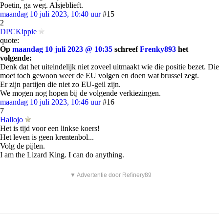
Poetin, ga weg. Alsjeblieft.
maandag 10 juli 2023, 10:40 uur
#15
2
DPCKippie
quote:
Op
maandag 10 juli 2023 @ 10:35
schreef
Frenky893
het
volgende:
Denk dat het uiteindelijk niet zoveel uitmaakt wie die positie bezet. Die
moet toch gewoon weer de EU volgen en doen wat brussel zegt.
Er zijn partijen die niet zo EU-geil zijn.
We mogen nog hopen bij de volgende verkiezingen.
maandag 10 juli 2023, 10:46 uur
#16
7
Hallojo
Het is tijd voor een linkse koers!
Het leven is geen krentenbol...
Volg de pijlen.
I am the Lizard King. I can do anything.
▼ Advertentie door Refinery89