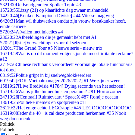
53
21:00
De Bondgenoten Spoiler Topic #3
157
20:55
Lizzy (21) op klaarlichte dag zwaar mishandeld
142
20:46
[Keuken Kampioen Divisie] #44 Vitesse mag weg
64
20:31
Man wil thuiswerken omdat zijn vrouw borstkanker heeft,
einde carriere
57
20:24
Afvallen met injecties #4
236
20:22
Afbeeldingen die je gemaakt hebt met AI
5
20:21
[lijstje]Verwachtingen voor dit seizoen
18
20:17
The Grand Tour #5 Nieuwe serie - nieuw trio
167
19:58
Wat is op dit moment volgens jou de meest irritante reclame?
#12
27
19:56
Chinese rechtbank veroordeelt voormalige lokale functionaris
tot dood
68
19:52
Politie grijpt in bij snelwegblokkeerders
69
19:42
[FOK!Voetbalmanager 2026/2027] #1 We zijn er weer
158
19:27
[Live Eredivisie #1784] Dying seconds van het seizoen!
157
19:26
Wat is jullie binnenhuistemperatuur? #81 Horrorzomer
247
19:26
[Centraal] Ruimtevaart / SpaceX #87 Rondje oceaan
186
19:25
Politieke meme's en spotprenten #11
261
19:22
Het enige echte LEGO-topic #45 LEGOOOOOOOOOOO
163
19:08
Ieder die 40+ is zal deze producten herkennen #35 Nooit
weg doen meuk
Politiek
Politiek