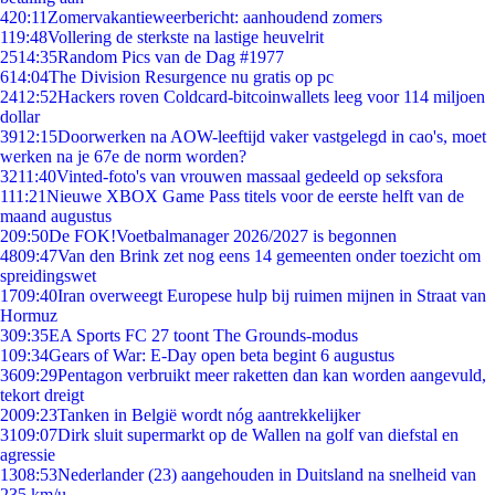
4
20:11
Zomervakantieweerbericht: aanhoudend zomers
1
19:48
Vollering de sterkste na lastige heuvelrit
25
14:35
Random Pics van de Dag #1977
6
14:04
The Division Resurgence nu gratis op pc
24
12:52
Hackers roven Coldcard-bitcoinwallets leeg voor 114 miljoen
dollar
39
12:15
Doorwerken na AOW-leeftijd vaker vastgelegd in cao's, moet
werken na je 67e de norm worden?
32
11:40
Vinted-foto's van vrouwen massaal gedeeld op seksfora
1
11:21
Nieuwe XBOX Game Pass titels voor de eerste helft van de
maand augustus
2
09:50
De FOK!Voetbalmanager 2026/2027 is begonnen
48
09:47
Van den Brink zet nog eens 14 gemeenten onder toezicht om
spreidingswet
17
09:40
Iran overweegt Europese hulp bij ruimen mijnen in Straat van
Hormuz
3
09:35
EA Sports FC 27 toont The Grounds-modus
1
09:34
Gears of War: E-Day open beta begint 6 augustus
36
09:29
Pentagon verbruikt meer raketten dan kan worden aangevuld,
tekort dreigt
20
09:23
Tanken in België wordt nóg aantrekkelijker
31
09:07
Dirk sluit supermarkt op de Wallen na golf van diefstal en
agressie
13
08:53
Nederlander (23) aangehouden in Duitsland na snelheid van
235 km/u