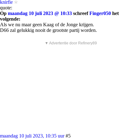
knirfie
quote:
Op
maandag 10 juli 2023 @ 10:33
schreef
Finger050
het
volgende:
Als we nu maar geen Kaag of de Jonge krijgen.
D66 zal gelukkig nooit de grootste partij worden.
▼ Advertentie door Refinery89
maandag 10 juli 2023, 10:35 uur
#5