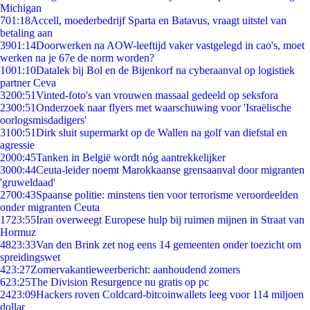
Michigan
7
01:18
Accell, moederbedrijf Sparta en Batavus, vraagt uitstel van
betaling aan
39
01:14
Doorwerken na AOW-leeftijd vaker vastgelegd in cao's, moet
werken na je 67e de norm worden?
10
01:10
Datalek bij Bol en de Bijenkorf na cyberaanval op logistiek
partner Ceva
32
00:51
Vinted-foto's van vrouwen massaal gedeeld op seksfora
23
00:51
Onderzoek naar flyers met waarschuwing voor 'Israëlische
oorlogsmisdadigers'
31
00:51
Dirk sluit supermarkt op de Wallen na golf van diefstal en
agressie
20
00:45
Tanken in België wordt nóg aantrekkelijker
30
00:44
Ceuta-leider noemt Marokkaanse grensaanval door migranten
'gruweldaad'
27
00:43
Spaanse politie: minstens tien voor terrorisme veroordeelden
onder migranten Ceuta
17
23:55
Iran overweegt Europese hulp bij ruimen mijnen in Straat van
Hormuz
48
23:33
Van den Brink zet nog eens 14 gemeenten onder toezicht om
spreidingswet
4
23:27
Zomervakantieweerbericht: aanhoudend zomers
6
23:25
The Division Resurgence nu gratis op pc
24
23:09
Hackers roven Coldcard-bitcoinwallets leeg voor 114 miljoen
dollar