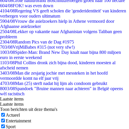
6
04/08
Grote natuurbrand Boschhuizerbergen groeit naar 100 hectare
6
04/08
FOK! was even down
41
04/08
Regering VS geeft scholen die 'genderidentiteit' van kinderen
verbergen voor ouders ultimatum
59
04/08
Vrouw die asielzoekers hielp in Athene vermoord door
Afghaanse asielzoeker
25
04/08
Lekker op vakantie naar Afghanistan volgens Taliban geen
probleem
23
04/08
Random Pics van de Dag #1975
7
03/08
VrijMiBabes #315 (not very sfw!)
10
03/08
Spider-Man: Brand New Day knalt naar bijna 800 miljoen
euro in eerste weekend
11
03/08
Phil Collins dronk zich bijna dood, kinderen moesten al
afscheid nemen
34
03/08
Man die zesjarig jochie met messteken in het hoofd
vermoordde komt na elf jaar vrij
47
03/08
Man (25) sterft nadat hij lijm als condoom gebruikt
80
03/08
Spandoek "Bruine mannen naar achteren" in België opeens
wèl racistisch
Laatste items
Laatste items
Toon berichten uit deze thema's
Actueel
Entertainment
Sport