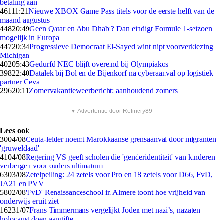
betaling aan
461
11:21
Nieuwe XBOX Game Pass titels voor de eerste helft van de
maand augustus
448
20:49
Geen Qatar en Abu Dhabi? Dan eindigt Formule 1-seizoen
mogelijk in Europa
447
20:34
Progressieve Democraat El-Sayed wint nipt voorverkiezing
Michigan
402
05:43
Gedurfd NEC blijft overeind bij Olympiakos
398
22:40
Datalek bij Bol en de Bijenkorf na cyberaanval op logistiek
partner Ceva
296
20:11
Zomervakantieweerbericht: aanhoudend zomers
▼ Advertentie door Refinery89
Lees ook
30
04/08
Ceuta-leider noemt Marokkaanse grensaanval door migranten
'gruweldaad'
41
04/08
Regering VS geeft scholen die 'genderidentiteit' van kinderen
verbergen voor ouders ultimatum
63
03/08
Zetelpeiling: 24 zetels voor Pro en 18 zetels voor D66, FvD,
JA21 en PVV
58
02/08
'FvD' Renaissanceschool in Almere toont hoe vrijheid van
onderwijs eruit ziet
162
31/07
Frans Timmermans vergelijkt Joden met nazi’s, nazaten
holocaust doen aangifte