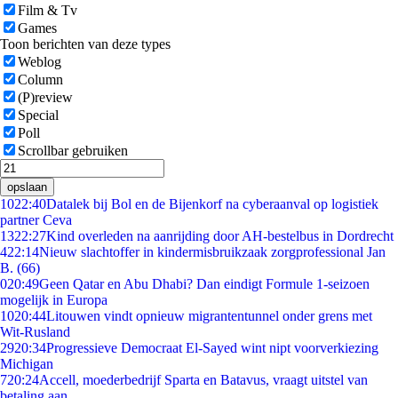
Film & Tv
Games
Toon berichten van deze types
Weblog
Column
(P)review
Special
Poll
Scrollbar gebruiken
opslaan
10
22:40
Datalek bij Bol en de Bijenkorf na cyberaanval op logistiek
partner Ceva
13
22:27
Kind overleden na aanrijding door AH-bestelbus in Dordrecht
4
22:14
Nieuw slachtoffer in kindermisbruikzaak zorgprofessional Jan
B. (66)
0
20:49
Geen Qatar en Abu Dhabi? Dan eindigt Formule 1-seizoen
mogelijk in Europa
10
20:44
Litouwen vindt opnieuw migrantentunnel onder grens met
Wit-Rusland
29
20:34
Progressieve Democraat El-Sayed wint nipt voorverkiezing
Michigan
7
20:24
Accell, moederbedrijf Sparta en Batavus, vraagt uitstel van
betaling aan