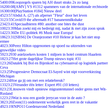
54
00:09
Koopzegels sparen bij AH duurt straks 2x zo lang
162
00:08
[AMV] VS #1312 spammers van de internationale rechtsorde
163
00:00
[PlayStation #184] Nieuw deel
45
23:57
Abdul A. (27) als afperser "Fleur" door het leven
31
23:55
Covid19 the aftermath #17 bananenmilkshake
234
23:41
Speciaalbieren #80: another one bites the dust
100
23:39
Man zoekt mij en bedreigt mij, nadat ik met zijn zoon sprak
142
23:36
De EU-politiek #6 Musk naar Europa!
186
23:31
[SBS6] De Oranjezomer #10 Helene je kan het niet stop
ermee
40
23:30
Perez Hilton opgenomen op spoed na uitzenden van
gruwelijke video
59
23:29
30 asielzoekers kosten 1 miljoen in hotel centrum Haarlem
18
23:27
Het grote dagelijkse Trump nieuws topic #31
1
23:26
Datalek bij Bol en Bijenkorf na cyberaanval op logistiek partner
Ceva
1
23:25
Progressieve Democraat El-Sayed wint nipt voorverkiezing
Michigan
2
23:24
Hoe ga jij om met een relatiebreuk?
133
23:23
Verander één letter: Expert #91 (10 letters)
0
23:23
Litouwen vindt opnieuw migrantentunnel onder grens met Wit-
Rusland
12
23:23
Wat is nou een goede jerrycan voor in de auto ?
38
23:20
Zoon(11) onderneemt werkelijk geen reet in de vakantie
49
23:19
[NPO1] Goedenavond Nederland