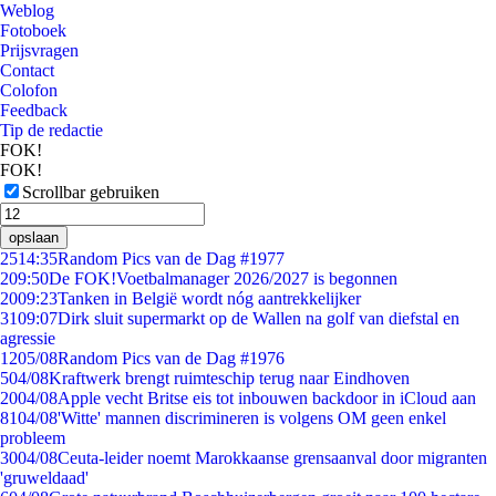
Weblog
Fotoboek
Prijsvragen
Contact
Colofon
Feedback
Tip de redactie
FOK!
FOK!
Scrollbar gebruiken
opslaan
25
14:35
Random Pics van de Dag #1977
2
09:50
De FOK!Voetbalmanager 2026/2027 is begonnen
20
09:23
Tanken in België wordt nóg aantrekkelijker
31
09:07
Dirk sluit supermarkt op de Wallen na golf van diefstal en
agressie
12
05/08
Random Pics van de Dag #1976
5
04/08
Kraftwerk brengt ruimteschip terug naar Eindhoven
20
04/08
Apple vecht Britse eis tot inbouwen backdoor in iCloud aan
81
04/08
'Witte' mannen discrimineren is volgens OM geen enkel
probleem
30
04/08
Ceuta-leider noemt Marokkaanse grensaanval door migranten
'gruweldaad'