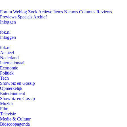
Forum
Weblog
Zoek
Actieve Items
Nieuws
Columns
Reviews
Previews
Specials
Archief
Inloggen
fok.nl
Inloggen
fok.nl
Actueel
Nederland
Internationaal
Economie
Politiek
Tech
Showbiz en Gossip
Opmerkelijk
Entertainment
Showbiz en Gossip
Muziek
Film
Televisie
Media & Cultuur
Bioscoopagenda