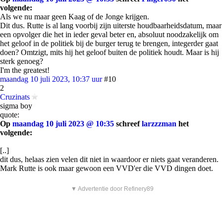
volgende:
Als we nu maar geen Kaag of de Jonge krijgen.
Dit dus. Rutte is al lang voorbij zijn uiterste houdbaarheidsdatum, maar
een opvolger die het in ieder geval beter en, absoluut noodzakelijk om
het geloof in de politiek bij de burger terug te brengen, integerder gaat
doen? Omtzigt, mits hij het geloof buiten de politiek houdt. Maar is hij
sterk genoeg?
I'm the greatest!
maandag 10 juli 2023, 10:37 uur
#10
2
Cruzinats
sigma boy
quote:
Op
maandag 10 juli 2023 @ 10:35
schreef
larzzzman
het
volgende:
[..]
dit dus, helaas zien velen dit niet in waardoor er niets gaat veranderen.
Mark Rutte is ook maar gewoon een VVD'er die VVD dingen doet.
▼ Advertentie door Refinery89