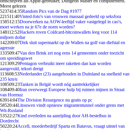
omschrijven als Apple-gebruiker, Dungeon Master en computernerd.
Meest gelezen
52374
14:35
Random Pics van de Dag #1977
2215
11:40
Vinted-foto's van vrouwen massaal gedeeld op seksfora
1585
12:15
Doorwerken na AOW-leeftijd vaker vastgelegd in cao's,
moet werken na je 67e de norm worden?
1481
12:52
Hackers roven Coldcard-bitcoinwallets leeg voor 114
miljoen dollar
1422
09:07
Dirk sluit supermarkt op de Wallen na golf van diefstal en
agressie
1335
09:47
Van den Brink zet nog eens 14 gemeenten onder toezicht
om spreidingswet
1213
09:29
Pentagon verbruikt meer raketten dan kan worden
aangevuld, tekort dreigt
1136
08:53
Nederlander (23) aangehouden in Duitsland na snelheid van
235 km/u
1085
09:23
Tanken in België wordt nóg aantrekkelijker
1084
09:40
Iran overweegt Europese hulp bij ruimen mijnen in Straat
van Hormuz
639
14:04
The Division Resurgence nu gratis op pc
585
20:44
Litouwen vindt opnieuw migrantentunnel onder grens met
Wit-Rusland
535
22:27
Kind overleden na aanrijding door AH-bestelbus in
Dordrecht
502
20:24
Accell, moederbedrijf Sparta en Batavus, vraagt uitstel van