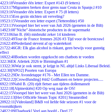
42
23:18
Verander één letter: Expert #143 (9 letters)
15
23:17
Migranten breken door grens naar Ceuta in Spanje,l #10
10
23:16
Verander één letter. Expert # 75 (8 letters)
51
23:15
Een gezin stichten uit verveling?
195
23:15
Verander een letter expert (7lettereditie) #50
27
23:13
Voorspel hier het weer van Juli 2026 (gemeten in de Bilt)
149
23:08
"Niche"-historische producten in de supermarkt
97
23:06
Jan B. (66) misbruikt zeker 14 kinderen
155
22:49
Tour de France femmes 2026 #3 Tijd voor de borstcrawl
216
22:49
Nederland stevent af op watertekort
217
22:46
GR: Elk glas alcohol is riskant, geen bewijs voor gunstig
effect
169
22:40
Boeken worden opgekocht om chatbots te voeden
3
22:36
EK Atletiek 2026 te Birmingham #1
133
22:36
Wat je ook stemt, je krijgt in NL altijd Links Liberaal Beleid.
4
22:30
[NPO2] Poorten van Europa
214
22:29
De Avondetappe #176 - Met Ellen ten Damme.
278
22:22
[Crowdfunding] #442 Golfbanen en betere projecten.....
69
22:19
Nabil B. (20) rijdt fietser aan tijdens dollemansrit
32
22:18
[Alpineskiën] #20 Op weg naar de OS!
41
22:15
Voorspel hier het weer van Juni 2026 (gemeten in de Bilt)
112
22:13
[Het Officiële Steam Topic #201] Steamrolled
209
22:11
[Videoland] B&B vol liefde 6de seizoen #1 voor de
vooruitkijkers
248
22:09
[Dagboek] Veel aan hoofd - Deel 27