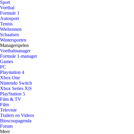
Sport
Voetbal
Formule 1
Autosport
Tennis
Wielrennen
Schaatsen
Wintersporten
Managerspelen
Voetbalmanager
Formule 1-manager
Games
PC
Playstation 4
Xbox One
Nintendo Switch
Xbox Series X|S
PlayStation 5
Film & TV
Film
Televisie
Trailers en Videos
Bioscoopagenda
Forum
Meer