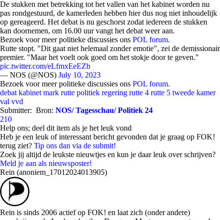
De stukken met betrekking tot het vallen van het kabinet worden nu
pas rondgestuurd, de kamerleden hebben hier dus nog niet inhoudelijk
op gereageerd. Het debat is nu geschorst zodat iedereen de stukken
kan doornemen, om 16.00 uur vangt het debat weer aan.
Bezoek voor meer politieke discussies ons
POL forum
.
Rutte stopt. "Dit gaat niet helemaal zonder emotie", zei de demissionair
premier. "Maar het voelt ook goed om het stokje door te geven."
pic.twitter.com/eLfmxEeEZb
— NOS (@NOS)
July 10, 2023
Bezoek voor meer politieke discussies ons
POL forum
.
debat
kabinet
mark rutte
politiek
regering
rutte 4
rutte 5
tweede kamer
val
vvd
Submitter:
Bron:
NOS/ Tagesschau/ Politiek 24
210
Help ons; deel dit item als je het leuk vond
Heb je een leuk of interessant bericht gevonden dat je graag op FOK!
terug ziet?
Tip ons dan via de submit!
Zoek jij altijd de leukste nieuwtjes en kun je daar leuk over schrijven?
Meld je aan als nieuwsposter!
Rein (anoniem_17012024013905)
Rein is sinds 2006 actief op FOK! en laat zich (onder andere)