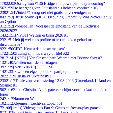
170
22:03
Oorlog Iran #136 Bridge and powerplant day incoming?
56
21:59
De neergang van Duitsland als lichtend voorbeeld #3
239
21:54
Vinted #15 nog-net-niet gratis en verzendgezeur
84
21:53
[Britse politiek] #141 Declining Gracefully Was Never Really
an Option
31
21:52
[Voorspellen] Voorspel de eindstand van de Eredivisie
2026/2027
143
21:51
[NPO1] We zijn er bijna 2026 #1
23
21:51
Heb jij wel eens (online of irl) te maken gehad met
discriminatie?
92
21:50
CIDP. Kent u dat, beste mensen?
172
21:50
Zuunig zijn, it's a way of life! #22
281
21:41
[NPO1] Van Onschatbare Waarde met Dionne Stax #2
13
21:40
Aftellen naar de kerstdagen
39
21:39
[Netflix #210] TUDUM
14
21:33
Ik wil een eigen politieke partij oprichten
202
21:19
Russia vs Ukraine #91
235
21:17
Totale zonsverduistering 12-08-2026 (Groenland, IJsland en
Spanje) #1
50
21:16
Zieke Christina Applegate verschijnt voor het laatst op de rode
loper
24
21:12
Natuur en Wild
10
21:12
Algemeen Luchtvaarttopic #61
7
21:06
[gratis] Videogames Part 9: Gratis en free-to-play games!
87
21:02
Protest tegen privatisering Turkse stranden