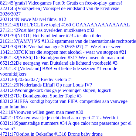
8
21:45
[gratis] Videogames Part 9: Gratis en free-to-play games!
32
21:45
[Voorspellen] Voorspel de eindstand van de Eredivisie
2026/2027
20
21:44
Nieuwe Marvel films. #12
215
21:43
[UEL/ECL live topic] #160 GOAAAAAAAAAAAAAL
271
21:42
Post hier pas overleden muzikanten #32
99
21:39
[NPO1] Het Familiediner #23 - te allen tijden
216
21:37
[AMV] VS #1312 spammers van de internationale rechtsorde
74
21:33
[FOK!Voetbalmanager 2026/2027] #1 We zijn er weer
134
21:33
FOK!ers die stoppen met alcohol - waar we stoppen #21
208
21:32
[SBS6] De Bondgenoten #317 We dansen de macaroni
65
21:32
De neergang van Duitsland als lichtend voorbeeld #3
223
21:31
[Videoland] B&B vol liefde 6de seizoen #1 voor de
vooruitkijkers
24
21:30
[2026/2027] Eredivisietoto #1
123
21:29
[Nederlands Elftal] Op naar Louis IV?
33
21:28
Woningtekort: dus ga je woningen slopen, logisch
69
21:27
De Bondgenoten Spoiler Topic #3
83
21:25
UEFA kondigt boycot van FIFA-competities aan vanwege
plan Infantino
4
21:19
Vrouwen willen geen man meer #30
140
21:19
Zaken waar je je echt dood aan ergert #17 - Werklui
68
21:18
Spaanstalige nummers #34 A que calor nos pasaremos por el
verano?
47
21:17
Oorlog in Oekraïne #1318 Drone baby drone