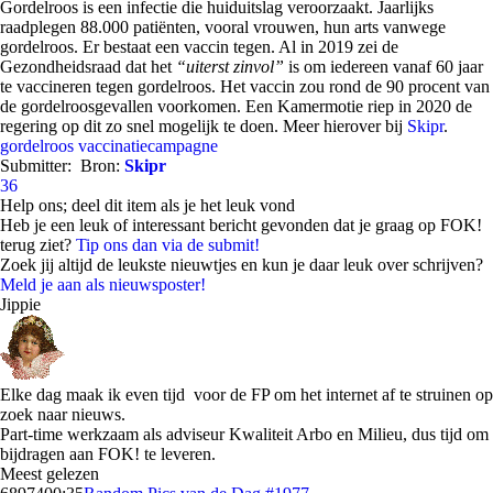
Gordelroos is een infectie die huiduitslag veroorzaakt. Jaarlijks
raadplegen 88.000 patiënten, vooral vrouwen, hun arts vanwege
gordelroos. Er bestaat een vaccin tegen. Al in 2019 zei de
Gezondheidsraad dat het
“uiterst zinvol”
is om iedereen vanaf 60 jaar
te vaccineren tegen gordelroos. Het vaccin zou rond de 90 procent van
de gordelroosgevallen voorkomen. Een Kamermotie riep in 2020 de
regering op dit zo snel mogelijk te doen. Meer hierover bij
Skipr
.
gordelroos
vaccinatiecampagne
Submitter:
Bron:
Skipr
36
Help ons; deel dit item als je het leuk vond
Heb je een leuk of interessant bericht gevonden dat je graag op FOK!
terug ziet?
Tip ons dan via de submit!
Zoek jij altijd de leukste nieuwtjes en kun je daar leuk over schrijven?
Meld je aan als nieuwsposter!
Jippie
Elke dag maak ik even tijd voor de FP om het internet af te struinen op
zoek naar nieuws.
Part-time werkzaam als adviseur Kwaliteit Arbo en Milieu, dus tijd om
bijdragen aan FOK! te leveren.
Meest gelezen