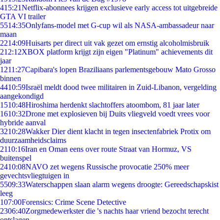
4
15:21
Netflix-abonnees krijgen exclusieve early access tot uitgebreide
GTA VI trailer
55
14:35
Onlyfans-model met G-cup wil als NASA-ambassadeur naar
maan
22
14:09
Huisarts per direct uit vak gezet om ernstig alcoholmisbruik
2
12:12
XBOX platform krijgt zijn eigen "Platinum" achievements dit
jaar
12
11:27
Capibara's lopen Braziliaans parlementsgebouw Mato Grosso
binnen
44
10:59
Israël meldt dood twee militairen in Zuid-Libanon, vergelding
aangekondigd
15
10:48
Hiroshima herdenkt slachtoffers atoombom, 81 jaar later
16
10:32
Drone met explosieven bij Duits vliegveld voedt vrees voor
hybride aanval
32
10:28
Wakker Dier dient klacht in tegen insectenfabriek Protix om
duurzaamheidsclaims
21
10:16
Iran en Oman eens over route Straat van Hormuz, VS
buitenspel
24
10:08
NAVO zet wegens Russische provocatie 250% meer
gevechtsvliegtuigen in
55
09:33
Waterschappen slaan alarm wegens droogte: Gereedschapskist
leeg
1
07:00
Forensics: Crime Scene Detective
23
06:40
Zorgmedewerkster die 's nachts haar vriend bezocht terecht
ontslagen