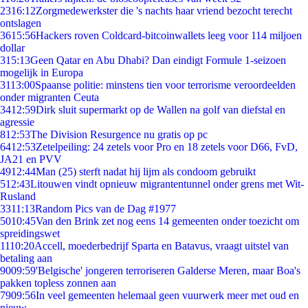
23
16:12
Zorgmedewerkster die 's nachts haar vriend bezocht terecht
ontslagen
36
15:56
Hackers roven Coldcard-bitcoinwallets leeg voor 114 miljoen
dollar
3
15:13
Geen Qatar en Abu Dhabi? Dan eindigt Formule 1-seizoen
mogelijk in Europa
31
13:00
Spaanse politie: minstens tien voor terrorisme veroordeelden
onder migranten Ceuta
34
12:59
Dirk sluit supermarkt op de Wallen na golf van diefstal en
agressie
8
12:53
The Division Resurgence nu gratis op pc
64
12:53
Zetelpeiling: 24 zetels voor Pro en 18 zetels voor D66, FvD,
JA21 en PVV
49
12:44
Man (25) sterft nadat hij lijm als condoom gebruikt
5
12:43
Litouwen vindt opnieuw migrantentunnel onder grens met Wit-
Rusland
33
11:13
Random Pics van de Dag #1977
50
10:45
Van den Brink zet nog eens 14 gemeenten onder toezicht om
spreidingswet
11
10:20
Accell, moederbedrijf Sparta en Batavus, vraagt uitstel van
betaling aan
90
09:59
'Belgische' jongeren terroriseren Galderse Meren, maar Boa's
pakken topless zonnen aan
79
09:56
In veel gemeenten helemaal geen vuurwerk meer met oud en
nieuw