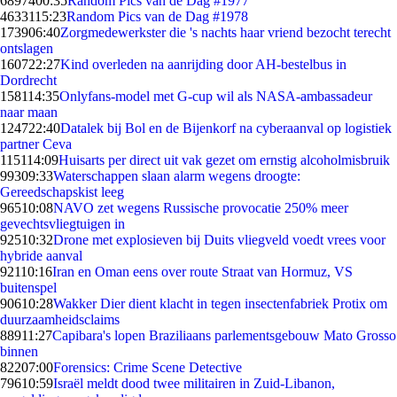
68974
00:35
Random Pics van de Dag #1977
46331
15:23
Random Pics van de Dag #1978
1739
06:40
Zorgmedewerkster die 's nachts haar vriend bezocht terecht
ontslagen
1607
22:27
Kind overleden na aanrijding door AH-bestelbus in
Dordrecht
1581
14:35
Onlyfans-model met G-cup wil als NASA-ambassadeur
naar maan
1247
22:40
Datalek bij Bol en de Bijenkorf na cyberaanval op logistiek
partner Ceva
1151
14:09
Huisarts per direct uit vak gezet om ernstig alcoholmisbruik
993
09:33
Waterschappen slaan alarm wegens droogte:
Gereedschapskist leeg
965
10:08
NAVO zet wegens Russische provocatie 250% meer
gevechtsvliegtuigen in
925
10:32
Drone met explosieven bij Duits vliegveld voedt vrees voor
hybride aanval
921
10:16
Iran en Oman eens over route Straat van Hormuz, VS
buitenspel
906
10:28
Wakker Dier dient klacht in tegen insectenfabriek Protix om
duurzaamheidsclaims
889
11:27
Capibara's lopen Braziliaans parlementsgebouw Mato Grosso
binnen
822
07:00
Forensics: Crime Scene Detective
796
10:59
Israël meldt dood twee militairen in Zuid-Libanon,