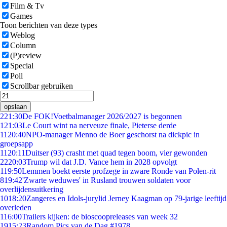
Film & Tv
Games
Toon berichten van deze types
Weblog
Column
(P)review
Special
Poll
Scrollbar gebruiken
opslaan
2
21:30
De FOK!Voetbalmanager 2026/2027 is begonnen
1
21:03
Le Court wint na nerveuze finale, Pieterse derde
11
20:40
NPO-manager Menno de Boer geschorst na dickpic in
groepsapp
11
20:11
Duitser (93) crasht met quad tegen boom, vier gewonden
22
20:03
Trump wil dat J.D. Vance hem in 2028 opvolgt
1
19:50
Lemmen boekt eerste profzege in zware Ronde van Polen-rit
8
19:42
'Zwarte weduwes' in Rusland trouwen soldaten voor
overlijdensuitkering
10
18:20
Zangeres en Idols-jurylid Jerney Kaagman op 79-jarige leeftijd
overleden
1
16:00
Trailers kijken: de bioscoopreleases van week 32
19
15:23
Random Pics van de Dag #1978