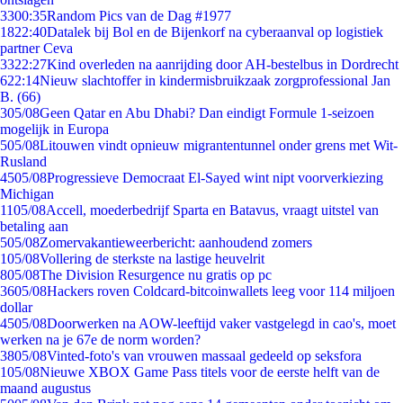
33
00:35
Random Pics van de Dag #1977
18
22:40
Datalek bij Bol en de Bijenkorf na cyberaanval op logistiek
partner Ceva
33
22:27
Kind overleden na aanrijding door AH-bestelbus in Dordrecht
6
22:14
Nieuw slachtoffer in kindermisbruikzaak zorgprofessional Jan
B. (66)
3
05/08
Geen Qatar en Abu Dhabi? Dan eindigt Formule 1-seizoen
mogelijk in Europa
5
05/08
Litouwen vindt opnieuw migrantentunnel onder grens met Wit-
Rusland
45
05/08
Progressieve Democraat El-Sayed wint nipt voorverkiezing
Michigan
11
05/08
Accell, moederbedrijf Sparta en Batavus, vraagt uitstel van
betaling aan
5
05/08
Zomervakantieweerbericht: aanhoudend zomers
1
05/08
Vollering de sterkste na lastige heuvelrit
8
05/08
The Division Resurgence nu gratis op pc
36
05/08
Hackers roven Coldcard-bitcoinwallets leeg voor 114 miljoen
dollar
45
05/08
Doorwerken na AOW-leeftijd vaker vastgelegd in cao's, moet
werken na je 67e de norm worden?
38
05/08
Vinted-foto's van vrouwen massaal gedeeld op seksfora
1
05/08
Nieuwe XBOX Game Pass titels voor de eerste helft van de
maand augustus