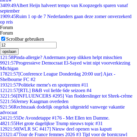
34
09:49
Albert Heijn halveert tempo van Koopzegels sparen vanaf
september
19
09:45
Ruim 1 op de 7 Nederlanders gaan deze zomer onverzekerd
op reis
Forum
Forum
Scrollbar gebruiken
opslaan
1
21:58
Pinda-allergie? Andermans poep slikken helpt misschien
99
21:57
Progressieve Democraat El-Sayed wint nipt voorverkiezing
Michigan
178
21:57
[Conference League Donderdag 20:00 uur] Ajax -
Shelbourne FC #2
193
21:57
Politieke meme's en spotprenten #11
121
21:57
[RTL] B&B vol liefde 6de seizoen #4
32
21:56
[INFLUENCERS #295] Van flodderslinger tot Shrek-crème
52
21:56
Jerney Kaagman overleden
9
21:56
Rechtszaak dodelijk ongeluk uitgesteld vanwege vakantie
advocaat
241
21:55
De Avondetappe #176 - Met Ellen ten Damme.
48
21:55
Het grote dagelijkse Trump nieuws topic #31
129
21:50
[WLR SC #417] Nieuw deel openen was kaputt
233
21:47
Tour de France femmes 2026 #3 Tijd voor de borstcrawl