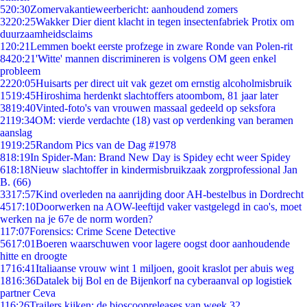
5
20:30
Zomervakantieweerbericht: aanhoudend zomers
32
20:25
Wakker Dier dient klacht in tegen insectenfabriek Protix om
duurzaamheidsclaims
1
20:21
Lemmen boekt eerste profzege in zware Ronde van Polen-rit
84
20:21
'Witte' mannen discrimineren is volgens OM geen enkel
probleem
22
20:05
Huisarts per direct uit vak gezet om ernstig alcoholmisbruik
15
19:45
Hiroshima herdenkt slachtoffers atoombom, 81 jaar later
38
19:40
Vinted-foto's van vrouwen massaal gedeeld op seksfora
21
19:34
OM: vierde verdachte (18) vast op verdenking van beramen
aanslag
19
19:25
Random Pics van de Dag #1978
8
18:19
In Spider-Man: Brand New Day is Spidey echt weer Spidey
6
18:18
Nieuw slachtoffer in kindermisbruikzaak zorgprofessional Jan
B. (66)
33
17:57
Kind overleden na aanrijding door AH-bestelbus in Dordrecht
45
17:10
Doorwerken na AOW-leeftijd vaker vastgelegd in cao's, moet
werken na je 67e de norm worden?
1
17:07
Forensics: Crime Scene Detective
56
17:01
Boeren waarschuwen voor lagere oogst door aanhoudende
hitte en droogte
17
16:41
Italiaanse vrouw wint 1 miljoen, gooit kraslot per abuis weg
18
16:36
Datalek bij Bol en de Bijenkorf na cyberaanval op logistiek
partner Ceva
1
16:26
Trailers kijken: de bioscoopreleases van week 32