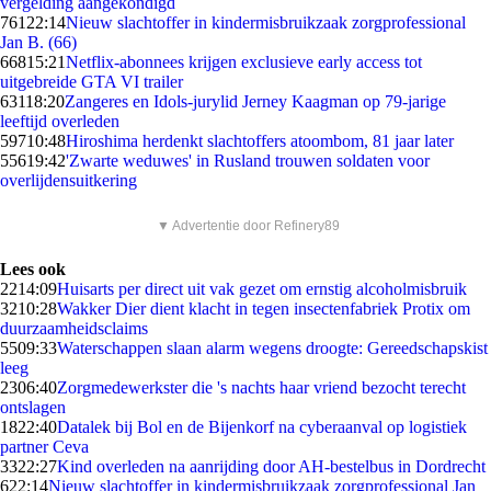
vergelding aangekondigd
761
22:14
Nieuw slachtoffer in kindermisbruikzaak zorgprofessional
Jan B. (66)
668
15:21
Netflix-abonnees krijgen exclusieve early access tot
uitgebreide GTA VI trailer
631
18:20
Zangeres en Idols-jurylid Jerney Kaagman op 79-jarige
leeftijd overleden
597
10:48
Hiroshima herdenkt slachtoffers atoombom, 81 jaar later
556
19:42
'Zwarte weduwes' in Rusland trouwen soldaten voor
overlijdensuitkering
▼ Advertentie door Refinery89
Lees ook
22
14:09
Huisarts per direct uit vak gezet om ernstig alcoholmisbruik
32
10:28
Wakker Dier dient klacht in tegen insectenfabriek Protix om
duurzaamheidsclaims
55
09:33
Waterschappen slaan alarm wegens droogte: Gereedschapskist
leeg
23
06:40
Zorgmedewerkster die 's nachts haar vriend bezocht terecht
ontslagen
18
22:40
Datalek bij Bol en de Bijenkorf na cyberaanval op logistiek
partner Ceva
33
22:27
Kind overleden na aanrijding door AH-bestelbus in Dordrecht
6
22:14
Nieuw slachtoffer in kindermisbruikzaak zorgprofessional Jan