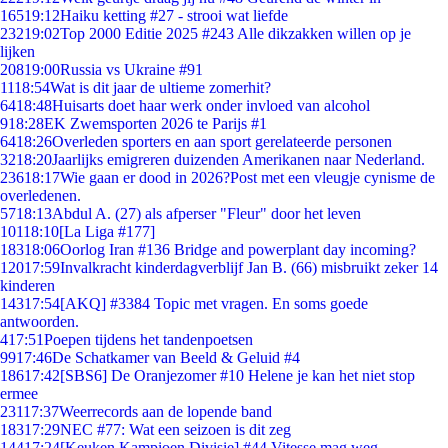
165
19:12
Haiku ketting #27 - strooi wat liefde
232
19:02
Top 2000 Editie 2025 #243 Alle dikzakken willen op je
lijken
208
19:00
Russia vs Ukraine #91
11
18:54
Wat is dit jaar de ultieme zomerhit?
64
18:48
Huisarts doet haar werk onder invloed van alcohol
9
18:28
EK Zwemsporten 2026 te Parijs #1
64
18:26
Overleden sporters en aan sport gerelateerde personen
32
18:20
Jaarlijks emigreren duizenden Amerikanen naar Nederland.
236
18:17
Wie gaan er dood in 2026?Post met een vleugje cynisme de
overledenen.
57
18:13
Abdul A. (27) als afperser "Fleur" door het leven
101
18:10
[La Liga #177]
183
18:06
Oorlog Iran #136 Bridge and powerplant day incoming?
120
17:59
Invalkracht kinderdagverblijf Jan B. (66) misbruikt zeker 14
kinderen
143
17:54
[AKQ] #3384 Topic met vragen. En soms goede
antwoorden.
4
17:51
Poepen tijdens het tandenpoetsen
99
17:46
De Schatkamer van Beeld & Geluid #4
186
17:42
[SBS6] De Oranjezomer #10 Helene je kan het niet stop
ermee
231
17:37
Weerrecords aan de lopende band
183
17:29
NEC #77: Wat een seizoen is dit zeg
144
17:24
[Keuken Kampioen Divisie] #44 Vitesse mag weg