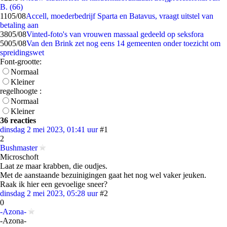
B. (66)
11
05/08
Accell, moederbedrijf Sparta en Batavus, vraagt uitstel van
betaling aan
38
05/08
Vinted-foto's van vrouwen massaal gedeeld op seksfora
50
05/08
Van den Brink zet nog eens 14 gemeenten onder toezicht om
spreidingswet
Font-grootte:
Normaal
Kleiner
regelhoogte :
Normaal
Kleiner
36 reacties
dinsdag 2 mei 2023, 01:41 uur
#1
2
Bushmaster
Microschoft
Laat ze maar krabben, die oudjes.
Met de aanstaande bezuinigingen gaat het nog wel vaker jeuken.
Raak ik hier een gevoelige sneer?
dinsdag 2 mei 2023, 05:28 uur
#2
0
-Azona-
-Azona-