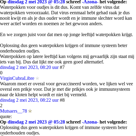
Op
dinsdag 2 mei 2023 @ 05:28
schreef
-Azona-
het volgende:
Waterpokken voor oudjes is dit dus. Komt van zelfde virus dat
waterpokken veroorzaakt. Dat virus eenmaal hebt gehad raak je dus
nooit kwijt en als je dus ouder wordt en je immune slechter word kan
weer actief worden en noemen ze het gewoon anders.
En we zorgen juist voor dat men op jonge leeftijd waterpokken krijgt.
Oplossing dus geen waterpokken krijgen of immune systeem beter
onderhouden oudjes.
Waterpokken op latere leeftijd kan volgens mij gevaarlijk zijn staat mij
iets van bij. Dus dat lijkt me ook geen goed alternatief.
dinsdag 2 mei 2023, 08:20 uur
#7
0
VirginCubraLibre
Waarom moet er overal voor gevaccineerd worden, we lijken wel vee
overal een prikje voor. Dat je met die prikjes ook je immuunsysteem
naar de kloten helpt wordt er niet bij vermeld.
dinsdag 2 mei 2023, 08:22 uur
#8
2
Mutsaers__78
quote:
Op
dinsdag 2 mei 2023 @ 05:28
schreef
-Azona-
het volgende:
Oplossing dus geen waterpokken krijgen of immune systeem beter
onderhouden oudjes.