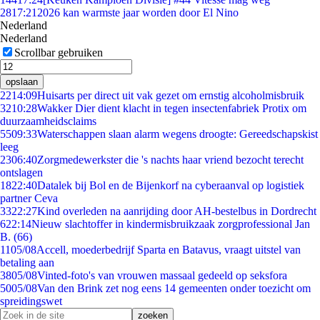
28
17:21
2026 kan warmste jaar worden door El Nino
Nederland
Nederland
Scrollbar gebruiken
opslaan
22
14:09
Huisarts per direct uit vak gezet om ernstig alcoholmisbruik
32
10:28
Wakker Dier dient klacht in tegen insectenfabriek Protix om
duurzaamheidsclaims
55
09:33
Waterschappen slaan alarm wegens droogte: Gereedschapskist
leeg
23
06:40
Zorgmedewerkster die 's nachts haar vriend bezocht terecht
ontslagen
18
22:40
Datalek bij Bol en de Bijenkorf na cyberaanval op logistiek
partner Ceva
33
22:27
Kind overleden na aanrijding door AH-bestelbus in Dordrecht
6
22:14
Nieuw slachtoffer in kindermisbruikzaak zorgprofessional Jan
B. (66)
11
05/08
Accell, moederbedrijf Sparta en Batavus, vraagt uitstel van
betaling aan
38
05/08
Vinted-foto's van vrouwen massaal gedeeld op seksfora
50
05/08
Van den Brink zet nog eens 14 gemeenten onder toezicht om
spreidingswet