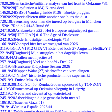
70
20:29
Een tactische/militaire analyse van het front in Oekraïne #31
178
20:28
[PlayStation #184] Nieuw deel
146
20:24
[SBS6] Vandaag Inside #136 - Boekje pluggen.
238
20:22
Speciaalbieren #80: another one bites the dust
7
20:18
Levenslang voor man die inreed op betogers in München
15
20:17
Radio 2 #145 Ruud 66
247
19:58
Asielzoekers #22 : Het Europese migratiepact gaat in
254
19:58
[UFO/UAP] #16 The Age of Disclosure
242
19:53
Nederlandstalige muziektopic #13
166
19:49
Voorspel hier het warmtegetal van 2026
31
19:45
GTA VI #12 GTA VI Extended look 27 Augustus Netflix/YT
22
19:45
[Dagboek] Mijn struggles in het dagelijks leven
65
19:44
Afvallen met injecties #4
257
19:44
[Dagboek] Veel aan hoofd - Deel 27
114
19:43
Hurricane & Cyclone Season 2026
108
19:43
Kapper Walat (27) slachtoffer van vernielingen
151
19:42
"Niche"-historische producten in de supermarkt
265
19:31
Duitse Muziek #2
132
19:30
[DRT SC] #6: RendacGoden sponsored by TONZON
41
19:30
Droneaanval op Oekrains vliegtuig in Leipzig
221
19:24
Nederland stevent af op watertekort
245
19:20
Afbeeldingen die je gemaakt hebt met AI
186
19:17
Israel en Gaza #17
78
19:14
Vuelta a España 2026 #1
222
19:12
Welk geurtje draag jij nu #48 Geurend de winter in