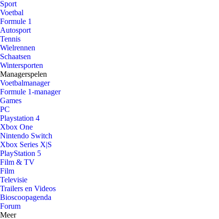
Sport
Voetbal
Formule 1
Autosport
Tennis
Wielrennen
Schaatsen
Wintersporten
Managerspelen
Voetbalmanager
Formule 1-manager
Games
PC
Playstation 4
Xbox One
Nintendo Switch
Xbox Series X|S
PlayStation 5
Film & TV
Film
Televisie
Trailers en Videos
Bioscoopagenda
Forum
Meer