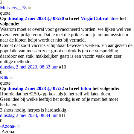
3
Mutsaers__78
quote:
Op
dinsdag 2 mei 2023 @ 08:20
schreef
VirginCubraLibre
het
volgende:
Waarom moet er overal voor gevaccineerd worden, we lijken wel vee
overal een prikje voor. Dat je met die prikjes ook je immuunsysteem
naar de kloten helpt wordt er niet bij vermeld.
Omdat dat soort vaccins schijnbaar bewezen werken. En aangezien de
populatie van mensen zeer groot en druk is (en de verspreiding
daardoor een stuk 'makkelijker' gaat) is een vaccin vaak een zeer
nuttige methode.
dinsdag 2 mei 2023, 08:33 uur
#10
0
Klik
quote:
Op
dinsdag 2 mei 2023 @ 07:22
schreef
foton
het volgende:
Hoorde dat het €150,- pp kost als je het zelf wil laten doen.
Geen idee bij welke leeftijd het nodig is en of je moet het moet
herhalen.
3 shots nodig, herpes is hardnekkig.
dinsdag 2 mei 2023, 08:34 uur
#11
0
-Azona-
-Azona-