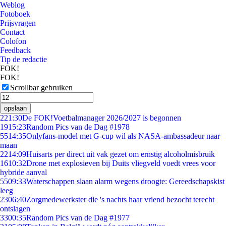
Weblog
Fotoboek
Prijsvragen
Contact
Colofon
Feedback
Tip de redactie
FOK!
FOK!
Scrollbar gebruiken
opslaan
2
21:30
De FOK!Voetbalmanager 2026/2027 is begonnen
19
15:23
Random Pics van de Dag #1978
55
14:35
Onlyfans-model met G-cup wil als NASA-ambassadeur naar
maan
22
14:09
Huisarts per direct uit vak gezet om ernstig alcoholmisbruik
16
10:32
Drone met explosieven bij Duits vliegveld voedt vrees voor
hybride aanval
55
09:33
Waterschappen slaan alarm wegens droogte: Gereedschapskist
leeg
23
06:40
Zorgmedewerkster die 's nachts haar vriend bezocht terecht
ontslagen
33
00:35
Random Pics van de Dag #1977