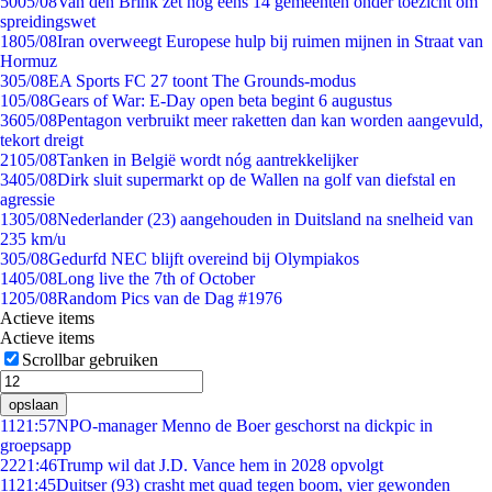
50
05/08
Van den Brink zet nog eens 14 gemeenten onder toezicht om
spreidingswet
18
05/08
Iran overweegt Europese hulp bij ruimen mijnen in Straat van
Hormuz
3
05/08
EA Sports FC 27 toont The Grounds-modus
1
05/08
Gears of War: E-Day open beta begint 6 augustus
36
05/08
Pentagon verbruikt meer raketten dan kan worden aangevuld,
tekort dreigt
21
05/08
Tanken in België wordt nóg aantrekkelijker
34
05/08
Dirk sluit supermarkt op de Wallen na golf van diefstal en
agressie
13
05/08
Nederlander (23) aangehouden in Duitsland na snelheid van
235 km/u
3
05/08
Gedurfd NEC blijft overeind bij Olympiakos
14
05/08
Long live the 7th of October
12
05/08
Random Pics van de Dag #1976
Actieve items
Actieve items
Scrollbar gebruiken
opslaan
11
21:57
NPO-manager Menno de Boer geschorst na dickpic in
groepsapp
22
21:46
Trump wil dat J.D. Vance hem in 2028 opvolgt
11
21:45
Duitser (93) crasht met quad tegen boom, vier gewonden