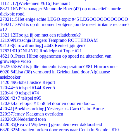
111
21:17
[Wielrennen #616] Brennan!
88
21:16
NPO-manager Menno de Boer (47) op non-actief stuurde
dick-pic rond
270
21:15
Het enige echte LEGO-topic #45 LEGOOOOOOOOOOO
169
21:13
Wat is op dit moment volgens jou de meest irritante reclame?
#12
13
21:12
Hoe ga jij om met een relatiebreuk?
1
21:09
Nataschja Burgers Temprano ROTTERDAM
9
21:03
[Crowdfunding] #443 Rentestijgingen?
178
21:01
[ONLINE] Roddelpraat Topic #21
46
21:01
Perez Hilton opgenomen op spoed na uitzenden van
gruwelijke video
162
20:58
Wat is jullie binnenhuistemperatuur? #81 Horrorzomer
60
20:54
Lisa (38) vermoord in Griekenland door Afghaanse
asielzoeker
14
20:49
Global Justice Report
1
20:44
+5 telspel #144 Keer 5 =
1
20:44
+9 telspel #74
99
20:42
+7 telspel #95
120
20:42
Teltopic #1558 tel door en door en door....
4
20:41
[Boekbespreking] Yesteryear - Caro Claire Burke
2
20:37
Jerney Kaagman overleden
120
20:36
Nederland toen
42
20:35
[Eva vd Wijdeven] geruchten over dakloosheid
68
20:32
Migranten breken door grens naar Ceuta in Spanje,l #10