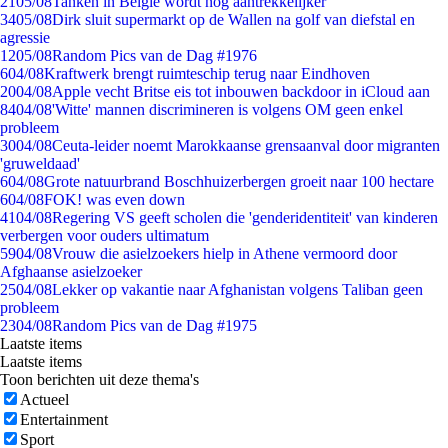
21
05/08
Tanken in België wordt nóg aantrekkelijker
34
05/08
Dirk sluit supermarkt op de Wallen na golf van diefstal en
agressie
12
05/08
Random Pics van de Dag #1976
6
04/08
Kraftwerk brengt ruimteschip terug naar Eindhoven
20
04/08
Apple vecht Britse eis tot inbouwen backdoor in iCloud aan
84
04/08
'Witte' mannen discrimineren is volgens OM geen enkel
probleem
30
04/08
Ceuta-leider noemt Marokkaanse grensaanval door migranten
'gruweldaad'
6
04/08
Grote natuurbrand Boschhuizerbergen groeit naar 100 hectare
6
04/08
FOK! was even down
41
04/08
Regering VS geeft scholen die 'genderidentiteit' van kinderen
verbergen voor ouders ultimatum
59
04/08
Vrouw die asielzoekers hielp in Athene vermoord door
Afghaanse asielzoeker
25
04/08
Lekker op vakantie naar Afghanistan volgens Taliban geen
probleem
23
04/08
Random Pics van de Dag #1975
Laatste items
Laatste items
Toon berichten uit deze thema's
Actueel
Entertainment
Sport