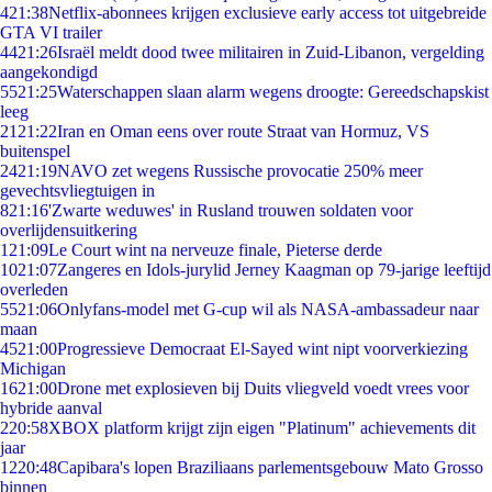
4
21:38
Netflix-abonnees krijgen exclusieve early access tot uitgebreide
GTA VI trailer
44
21:26
Israël meldt dood twee militairen in Zuid-Libanon, vergelding
aangekondigd
55
21:25
Waterschappen slaan alarm wegens droogte: Gereedschapskist
leeg
21
21:22
Iran en Oman eens over route Straat van Hormuz, VS
buitenspel
24
21:19
NAVO zet wegens Russische provocatie 250% meer
gevechtsvliegtuigen in
8
21:16
'Zwarte weduwes' in Rusland trouwen soldaten voor
overlijdensuitkering
1
21:09
Le Court wint na nerveuze finale, Pieterse derde
10
21:07
Zangeres en Idols-jurylid Jerney Kaagman op 79-jarige leeftijd
overleden
55
21:06
Onlyfans-model met G-cup wil als NASA-ambassadeur naar
maan
45
21:00
Progressieve Democraat El-Sayed wint nipt voorverkiezing
Michigan
16
21:00
Drone met explosieven bij Duits vliegveld voedt vrees voor
hybride aanval
2
20:58
XBOX platform krijgt zijn eigen "Platinum" achievements dit
jaar
12
20:48
Capibara's lopen Braziliaans parlementsgebouw Mato Grosso
binnen