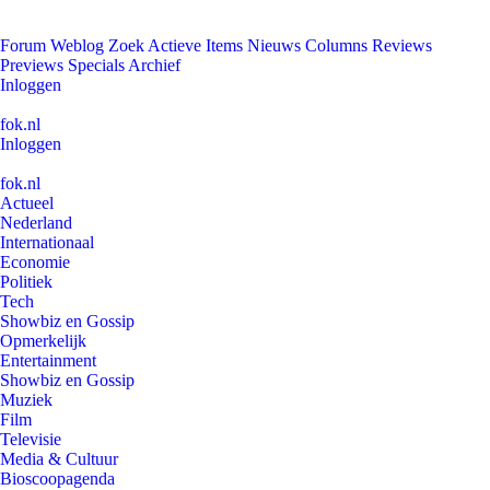
Forum
Weblog
Zoek
Actieve Items
Nieuws
Columns
Reviews
Previews
Specials
Archief
Inloggen
fok.nl
Inloggen
fok.nl
Actueel
Nederland
Internationaal
Economie
Politiek
Tech
Showbiz en Gossip
Opmerkelijk
Entertainment
Showbiz en Gossip
Muziek
Film
Televisie
Media & Cultuur
Bioscoopagenda