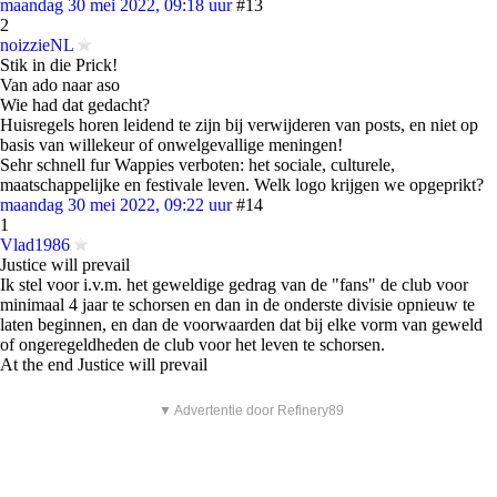
maandag 30 mei 2022, 09:18 uur
#13
2
noizzieNL
Stik in die Prick!
Van ado naar aso
Wie had dat gedacht?
Huisregels horen leidend te zijn bij verwijderen van posts, en niet op
basis van willekeur of onwelgevallige meningen!
Sehr schnell fur Wappies verboten: het sociale, culturele,
maatschappelijke en festivale leven. Welk logo krijgen we opgeprikt?
maandag 30 mei 2022, 09:22 uur
#14
1
Vlad1986
Justice will prevail
Ik stel voor i.v.m. het geweldige gedrag van de "fans" de club voor
minimaal 4 jaar te schorsen en dan in de onderste divisie opnieuw te
laten beginnen, en dan de voorwaarden dat bij elke vorm van geweld
of ongeregeldheden de club voor het leven te schorsen.
At the end Justice will prevail
▼ Advertentie door Refinery89