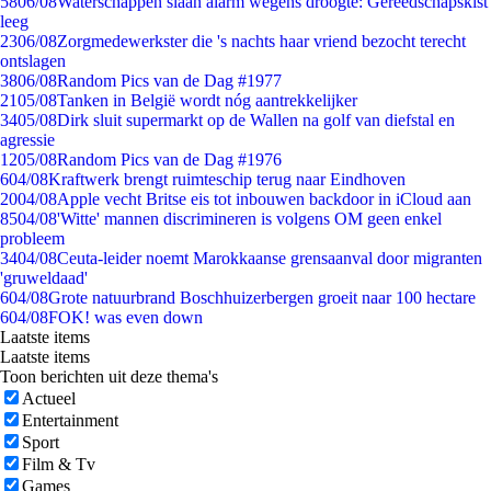
58
06/08
Waterschappen slaan alarm wegens droogte: Gereedschapskist
leeg
23
06/08
Zorgmedewerkster die 's nachts haar vriend bezocht terecht
ontslagen
38
06/08
Random Pics van de Dag #1977
21
05/08
Tanken in België wordt nóg aantrekkelijker
34
05/08
Dirk sluit supermarkt op de Wallen na golf van diefstal en
agressie
12
05/08
Random Pics van de Dag #1976
6
04/08
Kraftwerk brengt ruimteschip terug naar Eindhoven
20
04/08
Apple vecht Britse eis tot inbouwen backdoor in iCloud aan
85
04/08
'Witte' mannen discrimineren is volgens OM geen enkel
probleem
34
04/08
Ceuta-leider noemt Marokkaanse grensaanval door migranten
'gruweldaad'
6
04/08
Grote natuurbrand Boschhuizerbergen groeit naar 100 hectare
6
04/08
FOK! was even down
Laatste items
Laatste items
Toon berichten uit deze thema's
Actueel
Entertainment
Sport
Film & Tv
Games