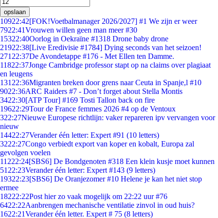
opslaan
109
22:42
[FOK!Voetbalmanager 2026/2027] #1 We zijn er weer
79
22:41
Vrouwen willen geen man meer #30
153
22:40
Oorlog in Oekraïne #1318 Drone baby drone
219
22:38
[Live Eredivisie #1784] Dying seconds van het seizoen!
271
22:37
De Avondetappe #176 - Met Ellen ten Damme.
118
22:37
Jonge Cambridge professor stapt op na claims over plagiaat
en leugens
131
22:36
Migranten breken door grens naar Ceuta in Spanje,l #10
90
22:36
ARC Raiders #7 - Don’t forget about Stella Montis
34
22:30
[ATP Tour] #169 Tosti Tallon back on fire
196
22:29
Tour de France femmes 2026 #4 op de Ventoux
3
22:27
Nieuwe Europese richtlijn: vaker repareren ipv vervangen voor
nieuw
144
22:27
Verander één letter: Expert #91 (10 letters)
32
22:27
Congo verbiedt export van koper en kobalt, Europa zal
gevolgen voelen
112
22:24
[SBS6] De Bondgenoten #318 Een klein kusje moet kunnen
51
22:23
Verander één letter: Expert #143 (9 letters)
193
22:23
[SBS6] De Oranjezomer #10 Helene je kan het niet stop
ermee
182
22:22
Post hier zo vaak mogelijk om 22:22 uur #76
64
22:22
Aanbrengen mechanische ventilatie zinvol in oud huis?
16
22:21
Verander één letter. Expert # 75 (8 letters)