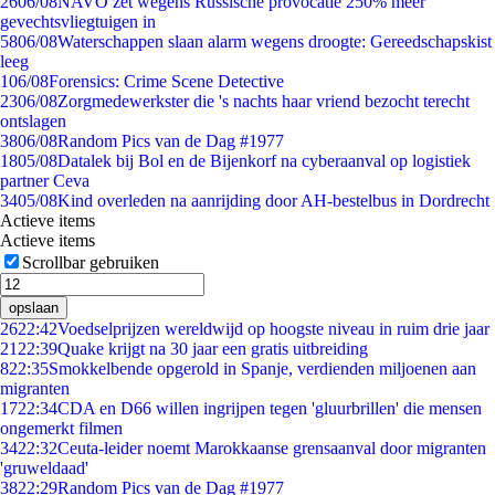
26
06/08
NAVO zet wegens Russische provocatie 250% meer
gevechtsvliegtuigen in
58
06/08
Waterschappen slaan alarm wegens droogte: Gereedschapskist
leeg
1
06/08
Forensics: Crime Scene Detective
23
06/08
Zorgmedewerkster die 's nachts haar vriend bezocht terecht
ontslagen
38
06/08
Random Pics van de Dag #1977
18
05/08
Datalek bij Bol en de Bijenkorf na cyberaanval op logistiek
partner Ceva
34
05/08
Kind overleden na aanrijding door AH-bestelbus in Dordrecht
Actieve items
Actieve items
Scrollbar gebruiken
opslaan
26
22:42
Voedselprijzen wereldwijd op hoogste niveau in ruim drie jaar
21
22:39
Quake krijgt na 30 jaar een gratis uitbreiding
8
22:35
Smokkelbende opgerold in Spanje, verdienden miljoenen aan
migranten
17
22:34
CDA en D66 willen ingrijpen tegen 'gluurbrillen' die mensen
ongemerkt filmen
34
22:32
Ceuta-leider noemt Marokkaanse grensaanval door migranten
'gruweldaad'
38
22:29
Random Pics van de Dag #1977