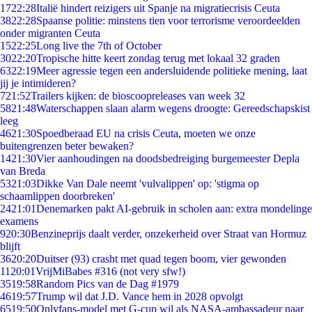
17
22:28
Italië hindert reizigers uit Spanje na migratiecrisis Ceuta
38
22:28
Spaanse politie: minstens tien voor terrorisme veroordeelden
onder migranten Ceuta
15
22:25
Long live the 7th of October
30
22:20
Tropische hitte keert zondag terug met lokaal 32 graden
63
22:19
Meer agressie tegen een andersluidende politieke mening, laat
jij je intimideren?
7
21:52
Trailers kijken: de bioscoopreleases van week 32
58
21:48
Waterschappen slaan alarm wegens droogte: Gereedschapskist
leeg
46
21:30
Spoedberaad EU na crisis Ceuta, moeten we onze
buitengrenzen beter bewaken?
14
21:30
Vier aanhoudingen na doodsbedreiging burgemeester Depla
van Breda
53
21:03
Dikke Van Dale neemt 'vulvalippen' op: 'stigma op
schaamlippen doorbreken'
24
21:01
Denemarken pakt AI-gebruik in scholen aan: extra mondelinge
examens
9
20:30
Benzineprijs daalt verder, onzekerheid over Straat van Hormuz
blijft
36
20:20
Duitser (93) crasht met quad tegen boom, vier gewonden
11
20:01
VrijMiBabes #316 (not very sfw!)
35
19:58
Random Pics van de Dag #1979
46
19:57
Trump wil dat J.D. Vance hem in 2028 opvolgt
65
19:50
Onlyfans-model met G-cup wil als NASA-ambassadeur naar