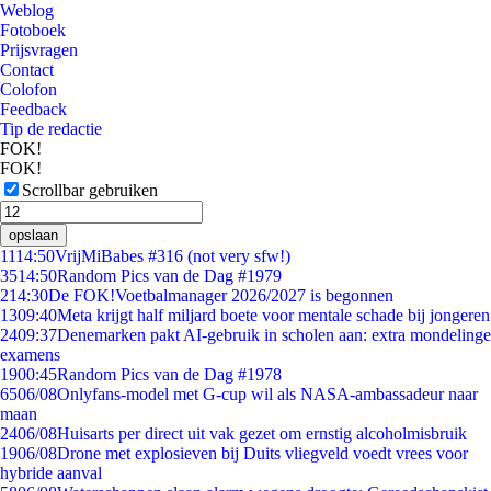
Weblog
Fotoboek
Prijsvragen
Contact
Colofon
Feedback
Tip de redactie
FOK!
FOK!
Scrollbar gebruiken
opslaan
11
14:50
VrijMiBabes #316 (not very sfw!)
35
14:50
Random Pics van de Dag #1979
2
14:30
De FOK!Voetbalmanager 2026/2027 is begonnen
13
09:40
Meta krijgt half miljard boete voor mentale schade bij jongeren
24
09:37
Denemarken pakt AI-gebruik in scholen aan: extra mondelinge
examens
19
00:45
Random Pics van de Dag #1978
65
06/08
Onlyfans-model met G-cup wil als NASA-ambassadeur naar
maan
24
06/08
Huisarts per direct uit vak gezet om ernstig alcoholmisbruik
19
06/08
Drone met explosieven bij Duits vliegveld voedt vrees voor
hybride aanval