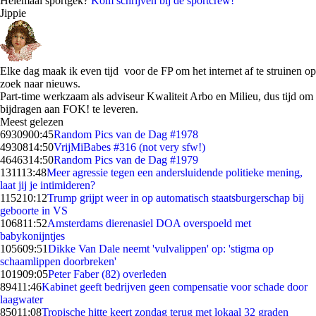
Helemaal sportgek?
Kom schrijven bij de sportcrew!
Jippie
Elke dag maak ik even tijd voor de FP om het internet af te struinen op
zoek naar nieuws.
Part-time werkzaam als adviseur Kwaliteit Arbo en Milieu, dus tijd om
bijdragen aan FOK! te leveren.
Meest gelezen
69309
00:45
Random Pics van de Dag #1978
49308
14:50
VrijMiBabes #316 (not very sfw!)
46463
14:50
Random Pics van de Dag #1979
1311
13:48
Meer agressie tegen een andersluidende politieke mening,
laat jij je intimideren?
1152
10:12
Trump grijpt weer in op automatisch staatsburgerschap bij
geboorte in VS
1068
11:52
Amsterdams dierenasiel DOA overspoeld met
babykonijntjes
1056
09:51
Dikke Van Dale neemt 'vulvalippen' op: 'stigma op
schaamlippen doorbreken'
1019
09:05
Peter Faber (82) overleden
894
11:46
Kabinet geeft bedrijven geen compensatie voor schade door
laagwater
850
11:08
Tropische hitte keert zondag terug met lokaal 32 graden