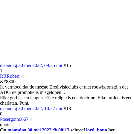
maandag 30 mei 2022, 09:35 uur
#15
1
RRRobert
&#8800;
Ik vermoed dat de meeste Eredivisieclubs er niet rouwig om zijn dat
ADO de promotie is misgelopen...
Elke god is een leugen. Elke religie is een doctrine. Elke profeet is een
charlatan. Punt.
maandag 30 mei 2022, 10:27 uur
#18
0
Posergoth6667
quote:
Op
maandag 30 mei 2022 @ 08:13
schreef
lord_bono
het