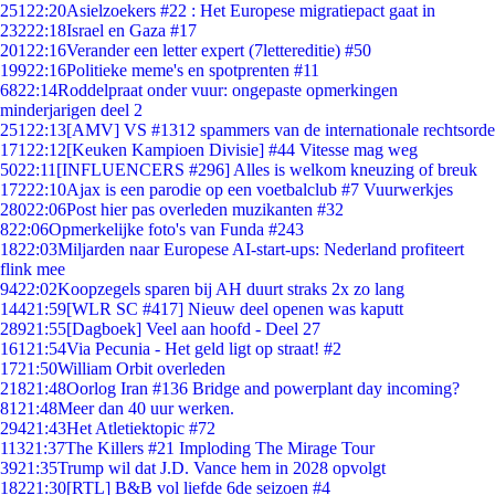
251
22:20
Asielzoekers #22 : Het Europese migratiepact gaat in
232
22:18
Israel en Gaza #17
201
22:16
Verander een letter expert (7lettereditie) #50
199
22:16
Politieke meme's en spotprenten #11
68
22:14
Roddelpraat onder vuur: ongepaste opmerkingen
minderjarigen deel 2
251
22:13
[AMV] VS #1312 spammers van de internationale rechtsorde
171
22:12
[Keuken Kampioen Divisie] #44 Vitesse mag weg
50
22:11
[INFLUENCERS #296] Alles is welkom kneuzing of breuk
172
22:10
Ajax is een parodie op een voetbalclub #7 Vuurwerkjes
280
22:06
Post hier pas overleden muzikanten #32
8
22:06
Opmerkelijke foto's van Funda #243
18
22:03
Miljarden naar Europese AI-start-ups: Nederland profiteert
flink mee
94
22:02
Koopzegels sparen bij AH duurt straks 2x zo lang
144
21:59
[WLR SC #417] Nieuw deel openen was kaputt
289
21:55
[Dagboek] Veel aan hoofd - Deel 27
161
21:54
Via Pecunia - Het geld ligt op straat! #2
17
21:50
William Orbit overleden
218
21:48
Oorlog Iran #136 Bridge and powerplant day incoming?
81
21:48
Meer dan 40 uur werken.
294
21:43
Het Atletiektopic #72
113
21:37
The Killers #21 Imploding The Mirage Tour
39
21:35
Trump wil dat J.D. Vance hem in 2028 opvolgt
182
21:30
[RTL] B&B vol liefde 6de seizoen #4