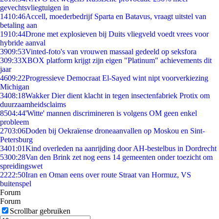
gevechtsvliegtuigen in
14
10:46
Accell, moederbedrijf Sparta en Batavus, vraagt uitstel van
betaling aan
19
10:44
Drone met explosieven bij Duits vliegveld voedt vrees voor
hybride aanval
39
09:53
Vinted-foto's van vrouwen massaal gedeeld op seksfora
3
09:33
XBOX platform krijgt zijn eigen "Platinum" achievements dit
jaar
46
09:22
Progressieve Democraat El-Sayed wint nipt voorverkiezing
Michigan
34
08:18
Wakker Dier dient klacht in tegen insectenfabriek Protix om
duurzaamheidsclaims
85
04:44
'Witte' mannen discrimineren is volgens OM geen enkel
probleem
27
03:06
Doden bij Oekraïense droneaanvallen op Moskou en Sint-
Petersburg
34
01:01
Kind overleden na aanrijding door AH-bestelbus in Dordrecht
53
00:28
Van den Brink zet nog eens 14 gemeenten onder toezicht om
spreidingswet
22
22:50
Iran en Oman eens over route Straat van Hormuz, VS
buitenspel
Forum
Forum
Scrollbar gebruiken