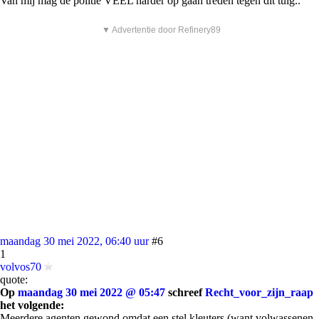
Van mij mag de politie VEEL harder op gaan treden tegen dit tuig..
▼ Advertentie door Refinery89
maandag 30 mei 2022, 06:40 uur
#6
1
volvos70
quote:
Op
maandag 30 mei 2022 @ 05:47
schreef
Recht_voor_zijn_raap
het volgende:
Meerdere agenten gewond omdat een stel kleuters (want volwassenen