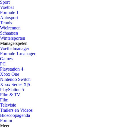
Sport
Voetbal
Formule 1
Autosport
Tennis
Wielrennen
Schaatsen
Wintersporten
Managerspelen
Voetbalmanager
Formule 1-manager
Games
PC
Playstation 4
Xbox One
Nintendo Switch
Xbox Series X|S
PlayStation 5
Film & TV
Film
Televisie
Trailers en Videos
Bioscoopagenda
Forum
Meer