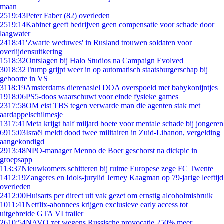
maan
25
19:43
Peter Faber (82) overleden
25
19:14
Kabinet geeft bedrijven geen compensatie voor schade door
laagwater
24
18:41
'Zwarte weduwes' in Rusland trouwen soldaten voor
overlijdensuitkering
15
18:32
Ontslagen bij Halo Studios na Campaign Evolved
30
18:32
Trump grijpt weer in op automatisch staatsburgerschap bij
geboorte in VS
31
18:19
Amsterdams dierenasiel DOA overspoeld met babykonijntjes
19
18:06
PS5-doos waarschuwt voor einde fysieke games
23
17:58
OM eist TBS tegen verwarde man die agenten stak met
aardappelschilmesje
13
17:41
Meta krijgt half miljard boete voor mentale schade bij jongeren
69
15:03
Israël meldt dood twee militairen in Zuid-Libanon, vergelding
aangekondigd
29
13:48
NPO-manager Menno de Boer geschorst na dickpic in
groepsapp
1
13:37
Nieuwkomers schitteren bij ruime Europese zege FC Twente
14
12:19
Zangeres en Idols-jurylid Jerney Kaagman op 79-jarige leeftijd
overleden
24
12:00
Huisarts per direct uit vak gezet om ernstig alcoholmisbruik
10
11:41
Netflix-abonnees krijgen exclusieve early access tot
uitgebreide GTA VI trailer
26
10:54
NAVO zet wegens Russische provocatie 250% meer