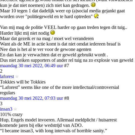
kun je dat niet noemen) zich niet kan gedragen.
Maar 10 tegen 1 dat dadelijk weer op (a)social media gejankt gaat
worden over "politiegeweld en te hard optreden"
Van mij mag de politie VEEL harder op gaan treden tegen dit tuig..
Harder lijkt mij niet nodig
Maar dat gezeik er na mag / moet wel veranderen
Want als de ME in actie komt is dat niet omdat iedereen braaf is
Nee dan is het al te ver voor de gewone agenten
En dan kan je verwachten dat er geweld gebruikt wordt .
Dus niet zeiken supporters of ander rel tuig na zo explosie van geweld
maandag 30 mei 2022, 06:49 uur
#7
2
laforest
Tokkies will be Tokkies
“Laforest” seems like one of the more intellectual/controversial
regulars
maandag 30 mei 2022, 07:03 uur
#8
3
insan3
101% crazy
Hup, Engels model invoeren. Allemaal meldplicht / huisarrest
komende jaren bij elke wedstrijd van ADO.
“I became insan3, with long intervals of horrible sanity.”