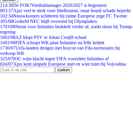
2
14:30
De FOK!Voetbalmanager 2026/2027 is begonnen
0
03:37
Ajax veel te sterk voor Shelbourne, maar houdt schade beperkt
1
02:34
Nieuwkomers schitteren bij ruime Europese zege FC Twente
3
05/08
Gedurfd NEC blijft overeind bij Olympiakos
17
03/08
Steun voor Infantino brokkelt verder af, zoekt steun bij Trump-
regering
16
02/08
AZ klopt PSV in Johan Cruijff-schaal
16
01/08
FIFA schrapt WK-plan Infantino na felle kritiek
17
30/07
Uefa-landen dreigen met boycot van Fifa-toernooien bij
verkoop WK
3
25/07
IOC wijst klacht tegen FIFA-voorzitter Infantino af
0
24/07
Ajax kent simpele Europese start en wint ruim bij Vojvodina