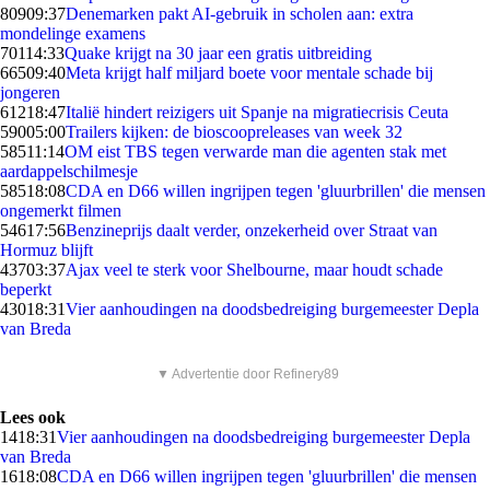
809
09:37
Denemarken pakt AI-gebruik in scholen aan: extra
mondelinge examens
701
14:33
Quake krijgt na 30 jaar een gratis uitbreiding
665
09:40
Meta krijgt half miljard boete voor mentale schade bij
jongeren
612
18:47
Italië hindert reizigers uit Spanje na migratiecrisis Ceuta
590
05:00
Trailers kijken: de bioscoopreleases van week 32
585
11:14
OM eist TBS tegen verwarde man die agenten stak met
aardappelschilmesje
585
18:08
CDA en D66 willen ingrijpen tegen 'gluurbrillen' die mensen
ongemerkt filmen
546
17:56
Benzineprijs daalt verder, onzekerheid over Straat van
Hormuz blijft
437
03:37
Ajax veel te sterk voor Shelbourne, maar houdt schade
beperkt
430
18:31
Vier aanhoudingen na doodsbedreiging burgemeester Depla
van Breda
▼ Advertentie door Refinery89
Lees ook
14
18:31
Vier aanhoudingen na doodsbedreiging burgemeester Depla
van Breda
16
18:08
CDA en D66 willen ingrijpen tegen 'gluurbrillen' die mensen