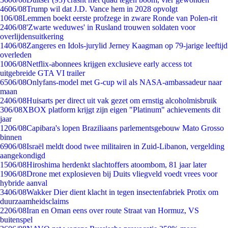
46
06/08
Trump wil dat J.D. Vance hem in 2028 opvolgt
1
06/08
Lemmen boekt eerste profzege in zware Ronde van Polen-rit
24
06/08
'Zwarte weduwes' in Rusland trouwen soldaten voor
overlijdensuitkering
14
06/08
Zangeres en Idols-jurylid Jerney Kaagman op 79-jarige leeftijd
overleden
10
06/08
Netflix-abonnees krijgen exclusieve early access tot
uitgebreide GTA VI trailer
65
06/08
Onlyfans-model met G-cup wil als NASA-ambassadeur naar
maan
24
06/08
Huisarts per direct uit vak gezet om ernstig alcoholmisbruik
3
06/08
XBOX platform krijgt zijn eigen "Platinum" achievements dit
jaar
12
06/08
Capibara's lopen Braziliaans parlementsgebouw Mato Grosso
binnen
69
06/08
Israël meldt dood twee militairen in Zuid-Libanon, vergelding
aangekondigd
15
06/08
Hiroshima herdenkt slachtoffers atoombom, 81 jaar later
19
06/08
Drone met explosieven bij Duits vliegveld voedt vrees voor
hybride aanval
34
06/08
Wakker Dier dient klacht in tegen insectenfabriek Protix om
duurzaamheidsclaims
22
06/08
Iran en Oman eens over route Straat van Hormuz, VS
buitenspel