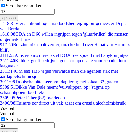
Scrollbar gebruiken
opslaan
14
18:31
Vier aanhoudingen na doodsbedreiging burgemeester Depla
van Breda
16
18:08
CDA en D66 willen ingrijpen tegen 'gluurbrillen' die mensen
ongemerkt filmen
9
17:56
Benzineprijs daalt verder, onzekerheid over Straat van Hormuz
blijft
31
11:52
Amsterdams dierenasiel DOA overspoeld met babykonijntjes
25
11:46
Kabinet geeft bedrijven geen compensatie voor schade door
laagwater
23
11:14
OM eist TBS tegen verwarde man die agenten stak met
aardappelschilmesje
30
11:08
Tropische hitte keert zondag terug met lokaal 32 graden
53
09:51
Dikke Van Dale neemt 'vulvalippen' op: 'stigma op
schaamlippen doorbreken'
25
09:05
Peter Faber (82) overleden
24
06/08
Huisarts per direct uit vak gezet om ernstig alcoholmisbruik
Voetbal
Voetbal
Scrollbar gebruiken
opslaan