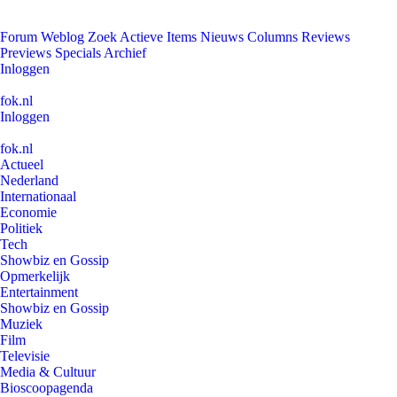
Forum
Weblog
Zoek
Actieve Items
Nieuws
Columns
Reviews
Previews
Specials
Archief
Inloggen
fok.nl
Inloggen
fok.nl
Actueel
Nederland
Internationaal
Economie
Politiek
Tech
Showbiz en Gossip
Opmerkelijk
Entertainment
Showbiz en Gossip
Muziek
Film
Televisie
Media & Cultuur
Bioscoopagenda