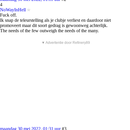
4
NoWayInHell
Fuck off.
Ik snap de teleurstelling als je clubje verliest en daardoor niet
promoveert maar dit soort gedrag is gewoonweg achterlijk.
The needs of the few outweigh the needs of the many.
▼ Advertentie door Refinery89
maandag 30 mei 2022, 01:31 uur
#3