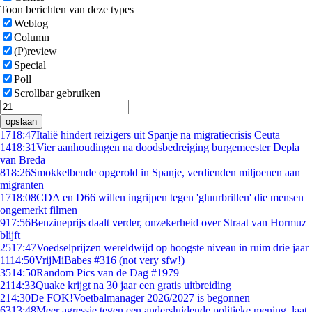
Toon berichten van deze types
Weblog
Column
(P)review
Special
Poll
Scrollbar gebruiken
opslaan
17
18:47
Italië hindert reizigers uit Spanje na migratiecrisis Ceuta
14
18:31
Vier aanhoudingen na doodsbedreiging burgemeester Depla
van Breda
8
18:26
Smokkelbende opgerold in Spanje, verdienden miljoenen aan
migranten
17
18:08
CDA en D66 willen ingrijpen tegen 'gluurbrillen' die mensen
ongemerkt filmen
9
17:56
Benzineprijs daalt verder, onzekerheid over Straat van Hormuz
blijft
25
17:47
Voedselprijzen wereldwijd op hoogste niveau in ruim drie jaar
11
14:50
VrijMiBabes #316 (not very sfw!)
35
14:50
Random Pics van de Dag #1979
21
14:33
Quake krijgt na 30 jaar een gratis uitbreiding
2
14:30
De FOK!Voetbalmanager 2026/2027 is begonnen
63
13:48
Meer agressie tegen een andersluidende politieke mening, laat