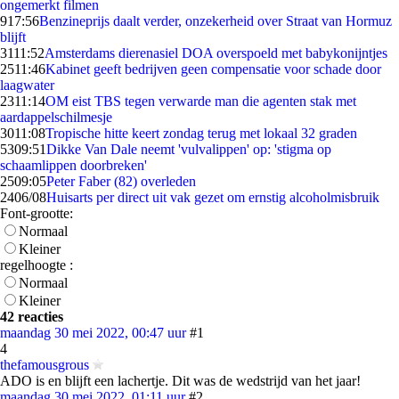
ongemerkt filmen
9
17:56
Benzineprijs daalt verder, onzekerheid over Straat van Hormuz
blijft
31
11:52
Amsterdams dierenasiel DOA overspoeld met babykonijntjes
25
11:46
Kabinet geeft bedrijven geen compensatie voor schade door
laagwater
23
11:14
OM eist TBS tegen verwarde man die agenten stak met
aardappelschilmesje
30
11:08
Tropische hitte keert zondag terug met lokaal 32 graden
53
09:51
Dikke Van Dale neemt 'vulvalippen' op: 'stigma op
schaamlippen doorbreken'
25
09:05
Peter Faber (82) overleden
24
06/08
Huisarts per direct uit vak gezet om ernstig alcoholmisbruik
Font-grootte:
Normaal
Kleiner
regelhoogte :
Normaal
Kleiner
42 reacties
maandag 30 mei 2022, 00:47 uur
#1
4
thefamousgrous
ADO is en blijft een lachertje. Dit was de wedstrijd van het jaar!
maandag 30 mei 2022, 01:11 uur
#2