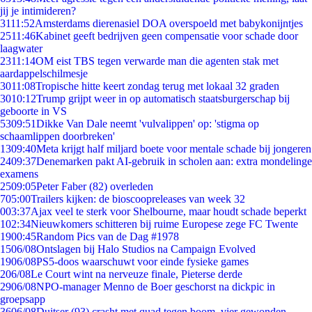
jij je intimideren?
31
11:52
Amsterdams dierenasiel DOA overspoeld met babykonijntjes
25
11:46
Kabinet geeft bedrijven geen compensatie voor schade door
laagwater
23
11:14
OM eist TBS tegen verwarde man die agenten stak met
aardappelschilmesje
30
11:08
Tropische hitte keert zondag terug met lokaal 32 graden
30
10:12
Trump grijpt weer in op automatisch staatsburgerschap bij
geboorte in VS
53
09:51
Dikke Van Dale neemt 'vulvalippen' op: 'stigma op
schaamlippen doorbreken'
13
09:40
Meta krijgt half miljard boete voor mentale schade bij jongeren
24
09:37
Denemarken pakt AI-gebruik in scholen aan: extra mondelinge
examens
25
09:05
Peter Faber (82) overleden
7
05:00
Trailers kijken: de bioscoopreleases van week 32
0
03:37
Ajax veel te sterk voor Shelbourne, maar houdt schade beperkt
1
02:34
Nieuwkomers schitteren bij ruime Europese zege FC Twente
19
00:45
Random Pics van de Dag #1978
15
06/08
Ontslagen bij Halo Studios na Campaign Evolved
19
06/08
PS5-doos waarschuwt voor einde fysieke games
2
06/08
Le Court wint na nerveuze finale, Pieterse derde
29
06/08
NPO-manager Menno de Boer geschorst na dickpic in
groepsapp
36
06/08
Duitser (93) crasht met quad tegen boom, vier gewonden