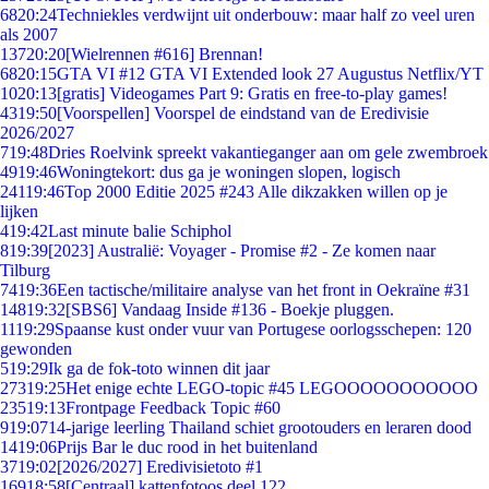
68
20:24
Techniekles verdwijnt uit onderbouw: maar half zo veel uren
als 2007
137
20:20
[Wielrennen #616] Brennan!
68
20:15
GTA VI #12 GTA VI Extended look 27 Augustus Netflix/YT
10
20:13
[gratis] Videogames Part 9: Gratis en free-to-play games!
43
19:50
[Voorspellen] Voorspel de eindstand van de Eredivisie
2026/2027
7
19:48
Dries Roelvink spreekt vakantieganger aan om gele zwembroek
49
19:46
Woningtekort: dus ga je woningen slopen, logisch
241
19:46
Top 2000 Editie 2025 #243 Alle dikzakken willen op je
lijken
4
19:42
Last minute balie Schiphol
8
19:39
[2023] Australië: Voyager - Promise #2 - Ze komen naar
Tilburg
74
19:36
Een tactische/militaire analyse van het front in Oekraïne #31
148
19:32
[SBS6] Vandaag Inside #136 - Boekje pluggen.
11
19:29
Spaanse kust onder vuur van Portugese oorlogsschepen: 120
gewonden
5
19:29
Ik ga de fok-toto winnen dit jaar
273
19:25
Het enige echte LEGO-topic #45 LEGOOOOOOOOOOO
235
19:13
Frontpage Feedback Topic #60
9
19:07
14-jarige leerling Thailand schiet grootouders en leraren dood
14
19:06
Prijs Bar le duc rood in het buitenland
37
19:02
[2026/2027] Eredivisietoto #1
169
18:58
[Centraal] kattenfotoos deel 122