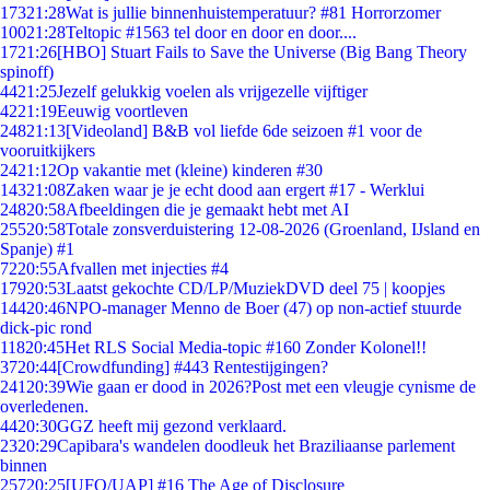
173
21:28
Wat is jullie binnenhuistemperatuur? #81 Horrorzomer
100
21:28
Teltopic #1563 tel door en door en door....
17
21:26
[HBO] Stuart Fails to Save the Universe (Big Bang Theory
spinoff)
44
21:25
Jezelf gelukkig voelen als vrijgezelle vijftiger
42
21:19
Eeuwig voortleven
248
21:13
[Videoland] B&B vol liefde 6de seizoen #1 voor de
vooruitkijkers
24
21:12
Op vakantie met (kleine) kinderen #30
143
21:08
Zaken waar je je echt dood aan ergert #17 - Werklui
248
20:58
Afbeeldingen die je gemaakt hebt met AI
255
20:58
Totale zonsverduistering 12-08-2026 (Groenland, IJsland en
Spanje) #1
72
20:55
Afvallen met injecties #4
179
20:53
Laatst gekochte CD/LP/MuziekDVD deel 75 | koopjes
144
20:46
NPO-manager Menno de Boer (47) op non-actief stuurde
dick-pic rond
118
20:45
Het RLS Social Media-topic #160 Zonder Kolonel!!
37
20:44
[Crowdfunding] #443 Rentestijgingen?
241
20:39
Wie gaan er dood in 2026?Post met een vleugje cynisme de
overledenen.
44
20:30
GGZ heeft mij gezond verklaard.
23
20:29
Capibara's wandelen doodleuk het Braziliaanse parlement
binnen
257
20:25
[UFO/UAP] #16 The Age of Disclosure