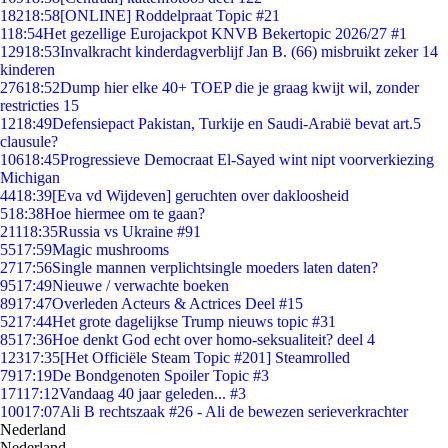
182
18:58
[ONLINE] Roddelpraat Topic #21
1
18:54
Het gezellige Eurojackpot KNVB Bekertopic 2026/27 #1
129
18:53
Invalkracht kinderdagverblijf Jan B. (66) misbruikt zeker 14
kinderen
276
18:52
Dump hier elke 40+ TOEP die je graag kwijt wil, zonder
restricties 15
12
18:49
Defensiepact Pakistan, Turkije en Saudi-Arabië bevat art.5
clausule?
106
18:45
Progressieve Democraat El-Sayed wint nipt voorverkiezing
Michigan
44
18:39
[Eva vd Wijdeven] geruchten over dakloosheid
5
18:38
Hoe hiermee om te gaan?
211
18:35
Russia vs Ukraine #91
55
17:59
Magic mushrooms
27
17:56
Single mannen verplichtsingle moeders laten daten?
95
17:49
Nieuwe / verwachte boeken
89
17:47
Overleden Acteurs & Actrices Deel #15
52
17:44
Het grote dagelijkse Trump nieuws topic #31
85
17:36
Hoe denkt God echt over homo-seksualiteit? deel 4
123
17:35
[Het Officiële Steam Topic #201] Steamrolled
79
17:19
De Bondgenoten Spoiler Topic #3
171
17:12
Vandaag 40 jaar geleden... #3
100
17:07
Ali B rechtszaak #26 - Ali de bewezen serieverkrachter
Nederland
Nederland