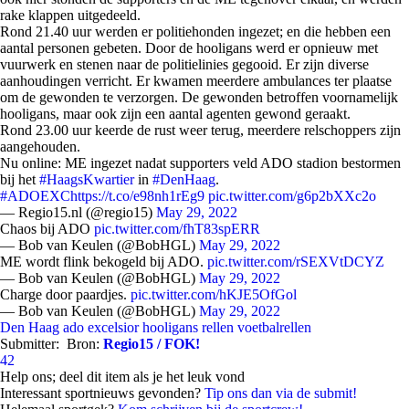
rake klappen uitgedeeld.
Rond 21.40 uur werden er politiehonden ingezet; en die hebben een
aantal personen gebeten. Door de hooligans werd er opnieuw met
vuurwerk en stenen naar de politielinies gegooid. Er zijn diverse
aanhoudingen verricht. Er kwamen meerdere ambulances ter plaatse
om de gewonden te verzorgen. De gewonden betroffen voornamelijk
hooligans, maar ook zijn een aantal agenten gewond geraakt.
Rond 23.00 uur keerde de rust weer terug, meerdere relschoppers zijn
aangehouden.
Nu online: ME ingezet nadat supporters veld ADO stadion bestormen
bij het
#HaagsKwartier
in
#DenHaag
.
#ADOEXC
https://t.co/e98nh1rEg9
pic.twitter.com/g6p2bXXc2o
— Regio15.nl (@regio15)
May 29, 2022
Chaos bij ADO
pic.twitter.com/fhT83spERR
— Bob van Keulen (@BobHGL)
May 29, 2022
ME wordt flink bekogeld bij ADO.
pic.twitter.com/rSEXVtDCYZ
— Bob van Keulen (@BobHGL)
May 29, 2022
Charge door paardjes.
pic.twitter.com/hKJE5OfGol
— Bob van Keulen (@BobHGL)
May 29, 2022
Den Haag
ado
excelsior
hooligans
rellen
voetbalrellen
Submitter:
Bron:
Regio15 / FOK!
42
Help ons; deel dit item als je het leuk vond
Interessant sportnieuws gevonden?
Tip ons dan via de submit!