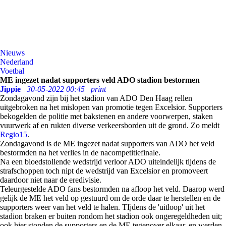
Nieuws
Nederland
Voetbal
ME ingezet nadat supporters veld ADO stadion bestormen
Jippie
30-05-2022 00:45
print
Zondagavond zijn bij het stadion van ADO Den Haag rellen
uitgebroken na het mislopen van promotie tegen Excelsior. Supporters
bekogelden de politie met bakstenen en andere voorwerpen, staken
vuurwerk af en rukten diverse verkeersborden uit de grond. Zo meldt
Regio15
.
Zondagavond is de ME ingezet nadat supporters van ADO het veld
bestormden na het verlies in de nacompetitiefinale.
Na een bloedstollende wedstrijd verloor ADO uiteindelijk tijdens de
strafschoppen toch nipt de wedstrijd van Excelsior en promoveert
daardoor niet naar de eredivisie.
Teleurgestelde ADO fans bestormden na afloop het veld. Daarop werd
gelijk de ME het veld op gestuurd om de orde daar te herstellen en de
supporters weer van het veld te halen. TIjdens de 'uitloop' uit het
stadion braken er buiten rondom het stadion ook ongeregeldheden uit;
ook hier stonden de supporters en de ME tegenover elkaar, en werden