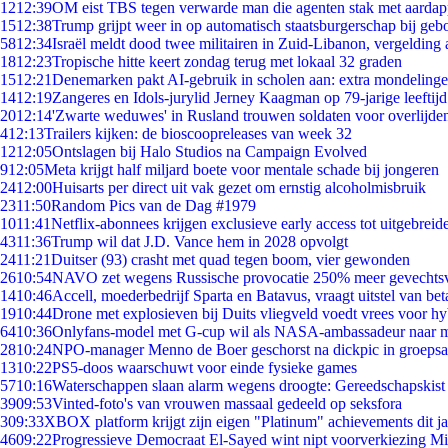
12
12:39
OM eist TBS tegen verwarde man die agenten stak met aardap
15
12:38
Trump grijpt weer in op automatisch staatsburgerschap bij geb
58
12:34
Israël meldt dood twee militairen in Zuid-Libanon, vergeldin
18
12:23
Tropische hitte keert zondag terug met lokaal 32 graden
15
12:21
Denemarken pakt AI-gebruik in scholen aan: extra mondeling
14
12:19
Zangeres en Idols-jurylid Jerney Kaagman op 79-jarige leeftij
20
12:14
'Zwarte weduwes' in Rusland trouwen soldaten voor overlijden
4
12:13
Trailers kijken: de bioscoopreleases van week 32
12
12:05
Ontslagen bij Halo Studios na Campaign Evolved
9
12:05
Meta krijgt half miljard boete voor mentale schade bij jongeren
24
12:00
Huisarts per direct uit vak gezet om ernstig alcoholmisbruik
23
11:50
Random Pics van de Dag #1979
10
11:41
Netflix-abonnees krijgen exclusieve early access tot uitgebreid
43
11:36
Trump wil dat J.D. Vance hem in 2028 opvolgt
24
11:21
Duitser (93) crasht met quad tegen boom, vier gewonden
26
10:54
NAVO zet wegens Russische provocatie 250% meer gevechtsvl
14
10:46
Accell, moederbedrijf Sparta en Batavus, vraagt uitstel van bet
19
10:44
Drone met explosieven bij Duits vliegveld voedt vrees voor hy
64
10:36
Onlyfans-model met G-cup wil als NASA-ambassadeur naar 
28
10:24
NPO-manager Menno de Boer geschorst na dickpic in groeps
13
10:22
PS5-doos waarschuwt voor einde fysieke games
57
10:16
Waterschappen slaan alarm wegens droogte: Gereedschapskist
39
09:53
Vinted-foto's van vrouwen massaal gedeeld op seksfora
3
09:33
XBOX platform krijgt zijn eigen "Platinum" achievements dit ja
46
09:22
Progressieve Democraat El-Sayed wint nipt voorverkiezing M