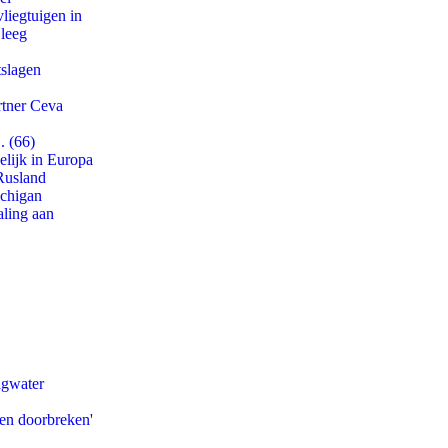
iegtuigen in
 leeg
tslagen
rtner Ceva
. (66)
lijk in Europa
Rusland
ichigan
aling aan
agwater
pen doorbreken'