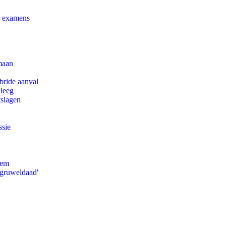
e examens
maan
bride aanval
 leeg
tslagen
ssie
eem
'gruweldaad'