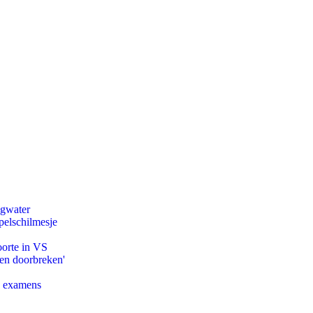
agwater
pelschilmesje
oorte in VS
pen doorbreken'
e examens