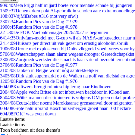
9
09:40
Meta krijgt half miljard boete voor mentale schade bij jongeren
15
09:37
Denemarken pakt AI-gebruik in scholen aan: extra mondeling
1
08:03
VrijMiBabes #316 (not very sfw!)
23
07:34
Random Pics van de Dag #1979
19
00:45
Random Pics van de Dag #1978
2
21:30
De FOK!Voetbalmanager 2026/2027 is begonnen
64
14:35
Onlyfans-model met G-cup wil als NASA-ambassadeur naar 
24
14:09
Huisarts per direct uit vak gezet om ernstig alcoholmisbruik
19
06/08
Drone met explosieven bij Duits vliegveld voedt vrees voor hy
57
06/08
Waterschappen slaan alarm wegens droogte: Gereedschapskist
23
06/08
Zorgmedewerkster die 's nachts haar vriend bezocht terecht on
37
06/08
Random Pics van de Dag #1977
21
05/08
Tanken in België wordt nóg aantrekkelijker
34
05/08
Dirk sluit supermarkt op de Wallen na golf van diefstal en agre
12
05/08
Random Pics van de Dag #1976
6
04/08
Kraftwerk brengt ruimteschip terug naar Eindhoven
20
04/08
Apple vecht Britse eis tot inbouwen backdoor in iCloud aan
85
04/08
'Witte' mannen discrimineren is volgens OM geen enkel probl
30
04/08
Ceuta-leider noemt Marokkaanse grensaanval door migranten 
6
04/08
Grote natuurbrand Boschhuizerbergen groeit naar 100 hectare
6
04/08
FOK! was even down
Laatste items
Laatste items
Toon berichten uit deze thema's