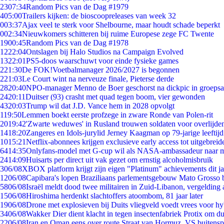
23
07:34
Random Pics van de Dag #1979
4
05:00
Trailers kijken: de bioscoopreleases van week 32
0
03:37
Ajax veel te sterk voor Shelbourne, maar houdt schade beperkt
0
02:34
Nieuwkomers schitteren bij ruime Europese zege FC Twente
19
00:45
Random Pics van de Dag #1978
12
22:04
Ontslagen bij Halo Studios na Campaign Evolved
13
22:01
PS5-doos waarschuwt voor einde fysieke games
2
21:30
De FOK!Voetbalmanager 2026/2027 is begonnen
2
21:03
Le Court wint na nerveuze finale, Pieterse derde
28
20:40
NPO-manager Menno de Boer geschorst na dickpic in groeps
24
20:11
Duitser (93) crasht met quad tegen boom, vier gewonden
43
20:03
Trump wil dat J.D. Vance hem in 2028 opvolgt
1
19:50
Lemmen boekt eerste profzege in zware Ronde van Polen-rit
20
19:42
'Zwarte weduwes' in Rusland trouwen soldaten voor overlijden
14
18:20
Zangeres en Idols-jurylid Jerney Kaagman op 79-jarige leeftij
10
15:21
Netflix-abonnees krijgen exclusieve early access tot uitgebreid
64
14:35
Onlyfans-model met G-cup wil als NASA-ambassadeur naar 
24
14:09
Huisarts per direct uit vak gezet om ernstig alcoholmisbruik
3
06/08
XBOX platform krijgt zijn eigen "Platinum" achievements dit ja
12
06/08
Capibara's lopen Braziliaans parlementsgebouw Mato Grosso 
58
06/08
Israël meldt dood twee militairen in Zuid-Libanon, vergeldin
15
06/08
Hiroshima herdenkt slachtoffers atoombom, 81 jaar later
19
06/08
Drone met explosieven bij Duits vliegveld voedt vrees voor hy
34
06/08
Wakker Dier dient klacht in tegen insectenfabriek Protix om 
22
06/08
Iran en Oman eens over route Straat van Hormuz, VS buitensp