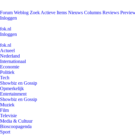
Forum
Weblog
Zoek
Actieve Items
Nieuws
Columns
Reviews
Previe
Inloggen
fok.nl
Inloggen
fok.nl
Actueel
Nederland
Internationaal
Economie
Politiek
Tech
Showbiz en Gossip
Opmerkelijk
Entertainment
Showbiz en Gossip
Muziek
Film
Televisie
Media & Cultuur
Bioscoopagenda
Sport