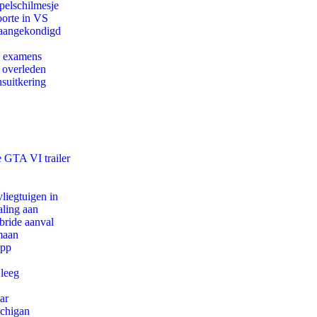
pelschilmesje
oorte in VS
g aangekondigd
e examens
d overleden
suitkering
e GTA VI trailer
iegtuigen in
aling aan
bride aanval
maan
app
 leeg
ar
ichigan