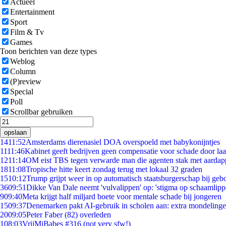
Actueel
Entertainment
Sport
Film & Tv
Games
Toon berichten van deze types
Weblog
Column
(P)review
Special
Poll
Scrollbar gebruiken
opslaan
14
11:52
Amsterdams dierenasiel DOA overspoeld met babykonijntjes
11
11:46
Kabinet geeft bedrijven geen compensatie voor schade door la
12
11:14
OM eist TBS tegen verwarde man die agenten stak met aardap
18
11:08
Tropische hitte keert zondag terug met lokaal 32 graden
15
10:12
Trump grijpt weer in op automatisch staatsburgerschap bij geb
36
09:51
Dikke Van Dale neemt 'vulvalippen' op: 'stigma op schaamlip
9
09:40
Meta krijgt half miljard boete voor mentale schade bij jongeren
15
09:37
Denemarken pakt AI-gebruik in scholen aan: extra mondeling
20
09:05
Peter Faber (82) overleden
1
08:03
VrijMiBabes #316 (not very sfw!)