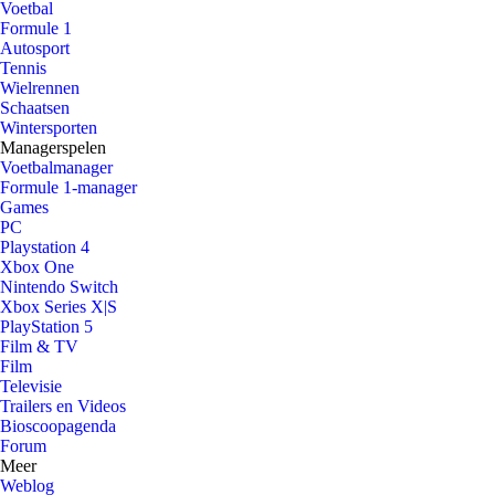
Voetbal
Formule 1
Autosport
Tennis
Wielrennen
Schaatsen
Wintersporten
Managerspelen
Voetbalmanager
Formule 1-manager
Games
PC
Playstation 4
Xbox One
Nintendo Switch
Xbox Series X|S
PlayStation 5
Film & TV
Film
Televisie
Trailers en Videos
Bioscoopagenda
Forum
Meer
Weblog