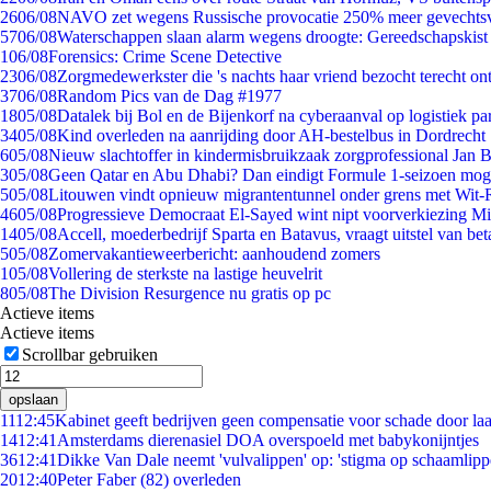
26
06/08
NAVO zet wegens Russische provocatie 250% meer gevechtsvl
57
06/08
Waterschappen slaan alarm wegens droogte: Gereedschapskist
1
06/08
Forensics: Crime Scene Detective
23
06/08
Zorgmedewerkster die 's nachts haar vriend bezocht terecht on
37
06/08
Random Pics van de Dag #1977
18
05/08
Datalek bij Bol en de Bijenkorf na cyberaanval op logistiek pa
34
05/08
Kind overleden na aanrijding door AH-bestelbus in Dordrecht
6
05/08
Nieuw slachtoffer in kindermisbruikzaak zorgprofessional Jan B
3
05/08
Geen Qatar en Abu Dhabi? Dan eindigt Formule 1-seizoen moge
5
05/08
Litouwen vindt opnieuw migrantentunnel onder grens met Wit-
46
05/08
Progressieve Democraat El-Sayed wint nipt voorverkiezing M
14
05/08
Accell, moederbedrijf Sparta en Batavus, vraagt uitstel van bet
5
05/08
Zomervakantieweerbericht: aanhoudend zomers
1
05/08
Vollering de sterkste na lastige heuvelrit
8
05/08
The Division Resurgence nu gratis op pc
Actieve items
Actieve items
Scrollbar gebruiken
opslaan
11
12:45
Kabinet geeft bedrijven geen compensatie voor schade door la
14
12:41
Amsterdams dierenasiel DOA overspoeld met babykonijntjes
36
12:41
Dikke Van Dale neemt 'vulvalippen' op: 'stigma op schaamlip
20
12:40
Peter Faber (82) overleden