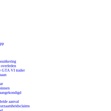
app
suitkering
d overleden
e GTA VI trailer
maan
ar
binnen
g aangekondigd
bride aanval
duurzaamheidsclaims
el