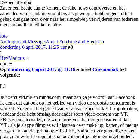
Respect the dog
Zat er een beetje aan te komen, de fake news controverse en het
aanvallen van populaire youtubers als pewdepie hebben geen effect
gehad dus gaat men over naar het simpelweg verwijderen van iedereen
met een onafhankelijke mening..
foto
An Important Message About YouTube and Freedom
donderdag 6 april 2017, 11:25 uur
#8
5
HeyMarlous
quote:
Op
donderdag 6 april 2017 @ 11:16
schreef
Cinemaniak
het
volgende:
[..]
Je noemt vid.me en minds.com, maar dan ga je voorbij aan Facebook.
Ik denk dat dat ook op het gebied van video de grootste concurrent is
van YT. Zeker op het gebied van viral gaat Facebook YT kapotmaken,
vandaar deze licht omslag naar ander soort video-content van YT.
FB is geen alternatief, die wordt nog veel harder gecensureerd dan
YT.. als je slappe filmpjes wil plaatsen over make-up, katten, of melige
vlogs, dan kan dat prima op YT of FB, zodra je over gevoelige zaken
praat, dan wordt je reputatie aangevallen of je inkomen ingehouden..