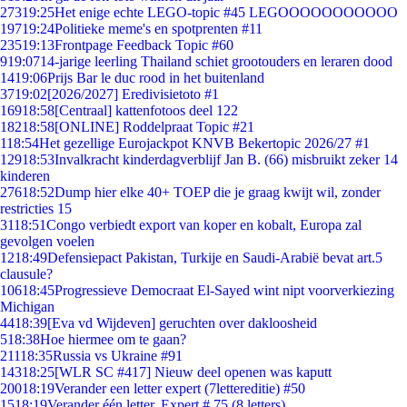
273
19:25
Het enige echte LEGO-topic #45 LEGOOOOOOOOOOO
197
19:24
Politieke meme's en spotprenten #11
235
19:13
Frontpage Feedback Topic #60
9
19:07
14-jarige leerling Thailand schiet grootouders en leraren dood
14
19:06
Prijs Bar le duc rood in het buitenland
37
19:02
[2026/2027] Eredivisietoto #1
169
18:58
[Centraal] kattenfotoos deel 122
182
18:58
[ONLINE] Roddelpraat Topic #21
1
18:54
Het gezellige Eurojackpot KNVB Bekertopic 2026/27 #1
129
18:53
Invalkracht kinderdagverblijf Jan B. (66) misbruikt zeker 14
kinderen
276
18:52
Dump hier elke 40+ TOEP die je graag kwijt wil, zonder
restricties 15
31
18:51
Congo verbiedt export van koper en kobalt, Europa zal
gevolgen voelen
12
18:49
Defensiepact Pakistan, Turkije en Saudi-Arabië bevat art.5
clausule?
106
18:45
Progressieve Democraat El-Sayed wint nipt voorverkiezing
Michigan
44
18:39
[Eva vd Wijdeven] geruchten over dakloosheid
5
18:38
Hoe hiermee om te gaan?
211
18:35
Russia vs Ukraine #91
143
18:25
[WLR SC #417] Nieuw deel openen was kaputt
200
18:19
Verander een letter expert (7lettereditie) #50
15
18:19
Verander één letter. Expert # 75 (8 letters)