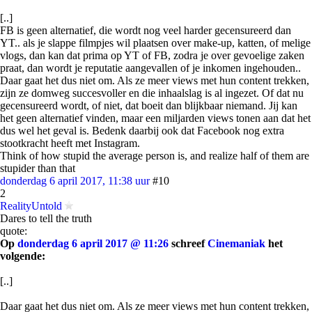
[..]
FB is geen alternatief, die wordt nog veel harder gecensureerd dan
YT.. als je slappe filmpjes wil plaatsen over make-up, katten, of melige
vlogs, dan kan dat prima op YT of FB, zodra je over gevoelige zaken
praat, dan wordt je reputatie aangevallen of je inkomen ingehouden..
Daar gaat het dus niet om. Als ze meer views met hun content trekken,
zijn ze domweg succesvoller en die inhaalslag is al ingezet. Of dat nu
gecensureerd wordt, of niet, dat boeit dan blijkbaar niemand. Jij kan
het geen alternatief vinden, maar een miljarden views tonen aan dat het
dus wel het geval is. Bedenk daarbij ook dat Facebook nog extra
stootkracht heeft met Instagram.
Think of how stupid the average person is, and realize half of them are
stupider than that
donderdag 6 april 2017, 11:38 uur
#10
2
RealityUntold
Dares to tell the truth
quote:
Op
donderdag 6 april 2017 @ 11:26
schreef
Cinemaniak
het
volgende:
[..]
Daar gaat het dus niet om. Als ze meer views met hun content trekken,