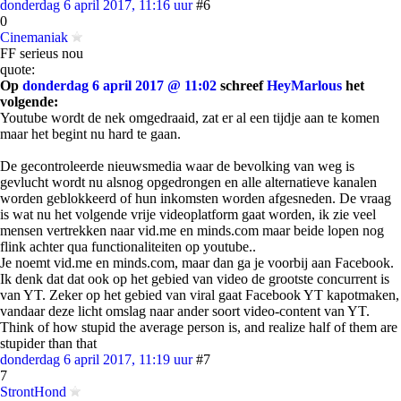
donderdag 6 april 2017, 11:16 uur
#6
0
Cinemaniak
FF serieus nou
quote:
Op
donderdag 6 april 2017 @ 11:02
schreef
HeyMarlous
het
volgende:
Youtube wordt de nek omgedraaid, zat er al een tijdje aan te komen
maar het begint nu hard te gaan.
De gecontroleerde nieuwsmedia waar de bevolking van weg is
gevlucht wordt nu alsnog opgedrongen en alle alternatieve kanalen
worden geblokkeerd of hun inkomsten worden afgesneden. De vraag
is wat nu het volgende vrije videoplatform gaat worden, ik zie veel
mensen vertrekken naar vid.me en minds.com maar beide lopen nog
flink achter qua functionaliteiten op youtube..
Je noemt vid.me en minds.com, maar dan ga je voorbij aan Facebook.
Ik denk dat dat ook op het gebied van video de grootste concurrent is
van YT. Zeker op het gebied van viral gaat Facebook YT kapotmaken,
vandaar deze licht omslag naar ander soort video-content van YT.
Think of how stupid the average person is, and realize half of them are
stupider than that
donderdag 6 april 2017, 11:19 uur
#7
7
StrontHond