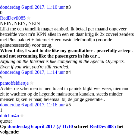
donderdag 6 april 2017, 11:10 uur
#3
0
RedDevil085
NEIN, NEIN, NEIN
Lijkt me een tamelijk mager aanbod. Ik betaal per maand ongeveer
hetzelfde voor m'n KPN alles in een en daar krijg ik 2x zoveel zenders
met Plus pakket + Internet + een vaste telefoonlijn (voor de
geinteresseerde) voor terug.
When I die, I want to die like my grandfather - peacefully asleep -
and not screaming like the passengers in his car...
Arguing on the Internet is like competing in the Special Olympics.
Even if you win, you're still retarded.
donderdag 6 april 2017, 11:14 uur
#4
5
pantoffeldiertje
Achter de schermen is men totaal in paniek blijkt wel weer, niemand
zit te wachten op de liegende mainstream kanalen, steeds minder
mensen kijken er naar, helemaal bij de jonge generatie..
donderdag 6 april 2017, 11:16 uur
#5
1
dutchm4n
quote:
Op
donderdag 6 april 2017 @ 11:10
schreef
RedDevil085
het
volgende: