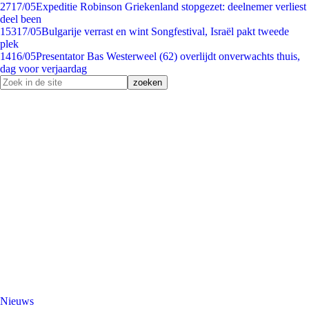
27
17/05
Expeditie Robinson Griekenland stopgezet: deelnemer verliest
deel been
153
17/05
Bulgarije verrast en wint Songfestival, Israël pakt tweede
plek
14
16/05
Presentator Bas Westerweel (62) overlijdt onverwachts thuis,
dag voor verjaardag
Nieuws