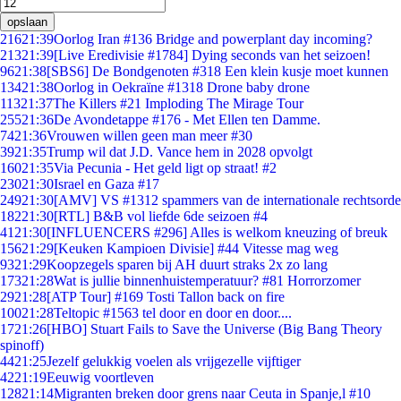
opslaan
216
21:39
Oorlog Iran #136 Bridge and powerplant day incoming?
213
21:39
[Live Eredivisie #1784] Dying seconds van het seizoen!
96
21:38
[SBS6] De Bondgenoten #318 Een klein kusje moet kunnen
134
21:38
Oorlog in Oekraïne #1318 Drone baby drone
113
21:37
The Killers #21 Imploding The Mirage Tour
255
21:36
De Avondetappe #176 - Met Ellen ten Damme.
74
21:36
Vrouwen willen geen man meer #30
39
21:35
Trump wil dat J.D. Vance hem in 2028 opvolgt
160
21:35
Via Pecunia - Het geld ligt op straat! #2
230
21:30
Israel en Gaza #17
249
21:30
[AMV] VS #1312 spammers van de internationale rechtsorde
182
21:30
[RTL] B&B vol liefde 6de seizoen #4
41
21:30
[INFLUENCERS #296] Alles is welkom kneuzing of breuk
156
21:29
[Keuken Kampioen Divisie] #44 Vitesse mag weg
93
21:29
Koopzegels sparen bij AH duurt straks 2x zo lang
173
21:28
Wat is jullie binnenhuistemperatuur? #81 Horrorzomer
29
21:28
[ATP Tour] #169 Tosti Tallon back on fire
100
21:28
Teltopic #1563 tel door en door en door....
17
21:26
[HBO] Stuart Fails to Save the Universe (Big Bang Theory
spinoff)
44
21:25
Jezelf gelukkig voelen als vrijgezelle vijftiger
42
21:19
Eeuwig voortleven
128
21:14
Migranten breken door grens naar Ceuta in Spanje,l #10