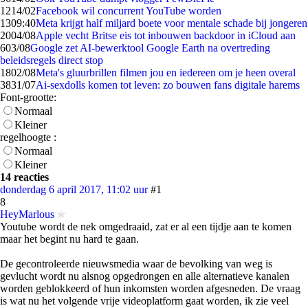
12
14/02
Facebook wil concurrent YouTube worden
13
09:40
Meta krijgt half miljard boete voor mentale schade bij jongeren
20
04/08
Apple vecht Britse eis tot inbouwen backdoor in iCloud aan
6
03/08
Google zet AI-bewerktool Google Earth na overtreding
beleidsregels direct stop
18
02/08
Meta's gluurbrillen filmen jou en iedereen om je heen overal
38
31/07
Ai-sexdolls komen tot leven: zo bouwen fans digitale harems
Font-grootte:
Normaal
Kleiner
regelhoogte :
Normaal
Kleiner
14 reacties
donderdag 6 april 2017, 11:02 uur
#1
8
HeyMarlous
Youtube wordt de nek omgedraaid, zat er al een tijdje aan te komen
maar het begint nu hard te gaan.
De gecontroleerde nieuwsmedia waar de bevolking van weg is
gevlucht wordt nu alsnog opgedrongen en alle alternatieve kanalen
worden geblokkeerd of hun inkomsten worden afgesneden. De vraag
is wat nu het volgende vrije videoplatform gaat worden, ik zie veel