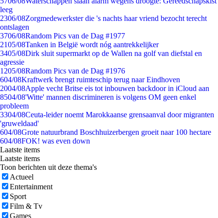
57
06/08
Waterschappen slaan alarm wegens droogte: Gereedschapskist
leeg
23
06/08
Zorgmedewerkster die 's nachts haar vriend bezocht terecht
ontslagen
37
06/08
Random Pics van de Dag #1977
21
05/08
Tanken in België wordt nóg aantrekkelijker
34
05/08
Dirk sluit supermarkt op de Wallen na golf van diefstal en
agressie
12
05/08
Random Pics van de Dag #1976
6
04/08
Kraftwerk brengt ruimteschip terug naar Eindhoven
20
04/08
Apple vecht Britse eis tot inbouwen backdoor in iCloud aan
85
04/08
'Witte' mannen discrimineren is volgens OM geen enkel
probleem
33
04/08
Ceuta-leider noemt Marokkaanse grensaanval door migranten
'gruweldaad'
6
04/08
Grote natuurbrand Boschhuizerbergen groeit naar 100 hectare
6
04/08
FOK! was even down
Laatste items
Laatste items
Toon berichten uit deze thema's
Actueel
Entertainment
Sport
Film & Tv
Games