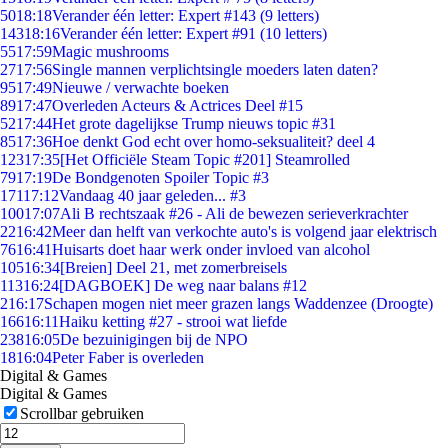
50
18:18
Verander één letter: Expert #143 (9 letters)
143
18:16
Verander één letter: Expert #91 (10 letters)
55
17:59
Magic mushrooms
27
17:56
Single mannen verplichtsingle moeders laten daten?
95
17:49
Nieuwe / verwachte boeken
89
17:47
Overleden Acteurs & Actrices Deel #15
52
17:44
Het grote dagelijkse Trump nieuws topic #31
85
17:36
Hoe denkt God echt over homo-seksualiteit? deel 4
123
17:35
[Het Officiële Steam Topic #201] Steamrolled
79
17:19
De Bondgenoten Spoiler Topic #3
171
17:12
Vandaag 40 jaar geleden... #3
100
17:07
Ali B rechtszaak #26 - Ali de bewezen serieverkrachter
22
16:42
Meer dan helft van verkochte auto's is volgend jaar elektrisch
76
16:41
Huisarts doet haar werk onder invloed van alcohol
105
16:34
[Breien] Deel 21, met zomerbreisels
113
16:24
[DAGBOEK] De weg naar balans #12
2
16:17
Schapen mogen niet meer grazen langs Waddenzee (Droogte)
166
16:11
Haiku ketting #27 - strooi wat liefde
238
16:05
De bezuinigingen bij de NPO
18
16:04
Peter Faber is overleden
Digital & Games
Digital & Games
Scrollbar gebruiken