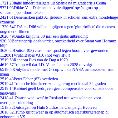
17
21:20
Italië hindert reizigers uit Spanje na migratiecrisis Ceuta
53
21:03
Dikke Van Dale neemt 'vulvalippen' op: 'stigma op
schaamlippen doorbreken'
24
21:01
Denemarken pakt AI-gebruik in scholen aan: extra mondelinge
examens
13
20:54
CDA en D66 willen ingrijpen tegen 'gluurbrillen' die mensen
ongemerkt filmen
20
20:49
Quake krijgt na 30 jaar een gratis uitbreiding
9
20:30
Benzineprijs daalt verder, onzekerheid over Straat van Hormuz
blijft
36
20:20
Duitser (93) crasht met quad tegen boom, vier gewonden
11
20:01
VrijMiBabes #316 (not very sfw!)
35
19:58
Random Pics van de Dag #1979
46
19:57
Trump wil dat J.D. Vance hem in 2028 opvolgt
65
19:50
Onlyfans-model met G-cup wil als NASA-ambassadeur naar
maan
25
19:43
Peter Faber (82) overleden
29
19:41
Tropische hitte keert zondag terug met lokaal 32 graden
25
19:14
Kabinet geeft bedrijven geen compensatie voor schade door
laagwater
24
18:41
'Zwarte weduwes' in Rusland trouwen soldaten voor
overlijdensuitkering
15
18:32
Ontslagen bij Halo Studios na Campaign Evolved
30
18:32
Trump grijpt weer in op automatisch staatsburgerschap bij
geboorte in VS