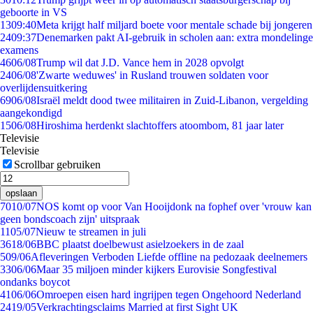
geboorte in VS
13
09:40
Meta krijgt half miljard boete voor mentale schade bij jongeren
24
09:37
Denemarken pakt AI-gebruik in scholen aan: extra mondelinge
examens
46
06/08
Trump wil dat J.D. Vance hem in 2028 opvolgt
24
06/08
'Zwarte weduwes' in Rusland trouwen soldaten voor
overlijdensuitkering
69
06/08
Israël meldt dood twee militairen in Zuid-Libanon, vergelding
aangekondigd
15
06/08
Hiroshima herdenkt slachtoffers atoombom, 81 jaar later
Televisie
Televisie
Scrollbar gebruiken
opslaan
70
10/07
NOS komt op voor Van Hooijdonk na fophef over 'vrouw kan
geen bondscoach zijn' uitspraak
11
05/07
Nieuw te streamen in juli
36
18/06
BBC plaatst doelbewust asielzoekers in de zaal
5
09/06
Afleveringen Verboden Liefde offline na pedozaak deelnemers
33
06/06
Maar 35 miljoen minder kijkers Eurovisie Songfestival
ondanks boycot
41
06/06
Omroepen eisen hard ingrijpen tegen Ongehoord Nederland
24
19/05
Verkrachtingsclaims Married at first Sight UK