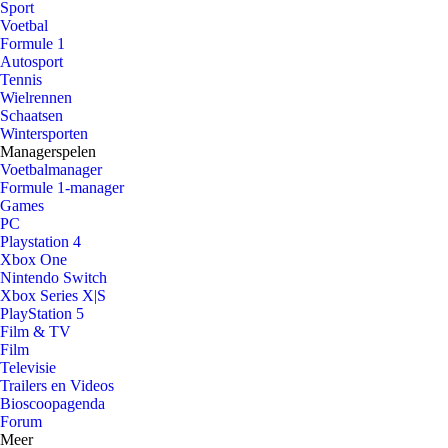
Sport
Voetbal
Formule 1
Autosport
Tennis
Wielrennen
Schaatsen
Wintersporten
Managerspelen
Voetbalmanager
Formule 1-manager
Games
PC
Playstation 4
Xbox One
Nintendo Switch
Xbox Series X|S
PlayStation 5
Film & TV
Film
Televisie
Trailers en Videos
Bioscoopagenda
Forum
Meer