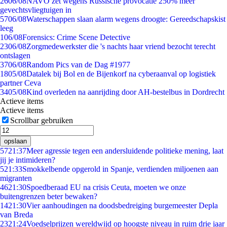
26
06/08
NAVO zet wegens Russische provocatie 250% meer
gevechtsvliegtuigen in
57
06/08
Waterschappen slaan alarm wegens droogte: Gereedschapskist
leeg
1
06/08
Forensics: Crime Scene Detective
23
06/08
Zorgmedewerkster die 's nachts haar vriend bezocht terecht
ontslagen
37
06/08
Random Pics van de Dag #1977
18
05/08
Datalek bij Bol en de Bijenkorf na cyberaanval op logistiek
partner Ceva
34
05/08
Kind overleden na aanrijding door AH-bestelbus in Dordrecht
Actieve items
Actieve items
Scrollbar gebruiken
opslaan
57
21:37
Meer agressie tegen een andersluidende politieke mening, laat
jij je intimideren?
5
21:33
Smokkelbende opgerold in Spanje, verdienden miljoenen aan
migranten
46
21:30
Spoedberaad EU na crisis Ceuta, moeten we onze
buitengrenzen beter bewaken?
14
21:30
Vier aanhoudingen na doodsbedreiging burgemeester Depla
van Breda
23
21:24
Voedselprijzen wereldwijd op hoogste niveau in ruim drie jaar