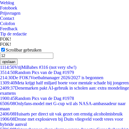
Weblog
Fotoboek
Prijsvragen
Contact
Colofon
Feedback
Tip de redactie
FOK!
FOK!
Scrollbar gebruiken
opslaan
11
14:50
VrijMiBabes #316 (not very sfw!)
35
14:50
Random Pics van de Dag #1979
2
14:30
De FOK!Voetbalmanager 2026/2027 is begonnen
13
09:40
Meta krijgt half miljard boete voor mentale schade bij jongeren
24
09:37
Denemarken pakt AI-gebruik in scholen aan: extra mondelinge
examens
19
00:45
Random Pics van de Dag #1978
65
06/08
Onlyfans-model met G-cup wil als NASA-ambassadeur naar
maan
24
06/08
Huisarts per direct uit vak gezet om ernstig alcoholmisbruik
19
06/08
Drone met explosieven bij Duits vliegveld voedt vrees voor
hybride aanval