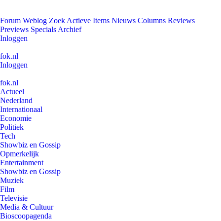
Forum
Weblog
Zoek
Actieve Items
Nieuws
Columns
Reviews
Previews
Specials
Archief
Inloggen
fok.nl
Inloggen
fok.nl
Actueel
Nederland
Internationaal
Economie
Politiek
Tech
Showbiz en Gossip
Opmerkelijk
Entertainment
Showbiz en Gossip
Muziek
Film
Televisie
Media & Cultuur
Bioscoopagenda