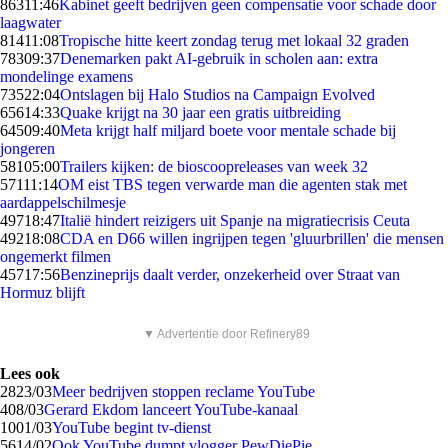
863
11:46
Kabinet geeft bedrijven geen compensatie voor schade door
laagwater
814
11:08
Tropische hitte keert zondag terug met lokaal 32 graden
783
09:37
Denemarken pakt AI-gebruik in scholen aan: extra
mondelinge examens
735
22:04
Ontslagen bij Halo Studios na Campaign Evolved
656
14:33
Quake krijgt na 30 jaar een gratis uitbreiding
645
09:40
Meta krijgt half miljard boete voor mentale schade bij
jongeren
581
05:00
Trailers kijken: de bioscoopreleases van week 32
571
11:14
OM eist TBS tegen verwarde man die agenten stak met
aardappelschilmesje
497
18:47
Italië hindert reizigers uit Spanje na migratiecrisis Ceuta
492
18:08
CDA en D66 willen ingrijpen tegen 'gluurbrillen' die mensen
ongemerkt filmen
457
17:56
Benzineprijs daalt verder, onzekerheid over Straat van
Hormuz blijft
▼ Advertentie door Refinery89
Lees ook
28
23/03
Meer bedrijven stoppen reclame YouTube
4
08/03
Gerard Ekdom lanceert YouTube-kanaal
10
01/03
YouTube begint tv-dienst
56
14/02
Ook YouTube dumpt vlogger PewDiePie