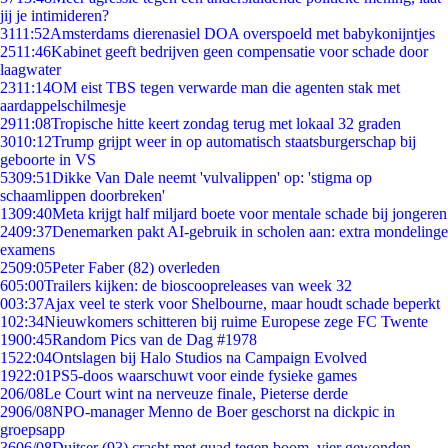
jij je intimideren?
31
11:52
Amsterdams dierenasiel DOA overspoeld met babykonijntjes
25
11:46
Kabinet geeft bedrijven geen compensatie voor schade door
laagwater
23
11:14
OM eist TBS tegen verwarde man die agenten stak met
aardappelschilmesje
29
11:08
Tropische hitte keert zondag terug met lokaal 32 graden
30
10:12
Trump grijpt weer in op automatisch staatsburgerschap bij
geboorte in VS
53
09:51
Dikke Van Dale neemt 'vulvalippen' op: 'stigma op
schaamlippen doorbreken'
13
09:40
Meta krijgt half miljard boete voor mentale schade bij jongeren
24
09:37
Denemarken pakt AI-gebruik in scholen aan: extra mondelinge
examens
25
09:05
Peter Faber (82) overleden
6
05:00
Trailers kijken: de bioscoopreleases van week 32
0
03:37
Ajax veel te sterk voor Shelbourne, maar houdt schade beperkt
1
02:34
Nieuwkomers schitteren bij ruime Europese zege FC Twente
19
00:45
Random Pics van de Dag #1978
15
22:04
Ontslagen bij Halo Studios na Campaign Evolved
19
22:01
PS5-doos waarschuwt voor einde fysieke games
2
06/08
Le Court wint na nerveuze finale, Pieterse derde
29
06/08
NPO-manager Menno de Boer geschorst na dickpic in
groepsapp
36
06/08
Duitser (93) crasht met quad tegen boom, vier gewonden