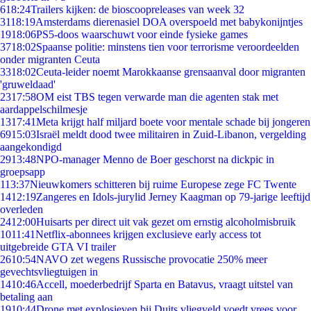
6
18:24
Trailers kijken: de bioscoopreleases van week 32
31
18:19
Amsterdams dierenasiel DOA overspoeld met babykonijntjes
19
18:06
PS5-doos waarschuwt voor einde fysieke games
37
18:02
Spaanse politie: minstens tien voor terrorisme veroordeelden
onder migranten Ceuta
33
18:02
Ceuta-leider noemt Marokkaanse grensaanval door migranten
'gruweldaad'
23
17:58
OM eist TBS tegen verwarde man die agenten stak met
aardappelschilmesje
13
17:41
Meta krijgt half miljard boete voor mentale schade bij jongeren
69
15:03
Israël meldt dood twee militairen in Zuid-Libanon, vergelding
aangekondigd
29
13:48
NPO-manager Menno de Boer geschorst na dickpic in
groepsapp
1
13:37
Nieuwkomers schitteren bij ruime Europese zege FC Twente
14
12:19
Zangeres en Idols-jurylid Jerney Kaagman op 79-jarige leeftijd
overleden
24
12:00
Huisarts per direct uit vak gezet om ernstig alcoholmisbruik
10
11:41
Netflix-abonnees krijgen exclusieve early access tot
uitgebreide GTA VI trailer
26
10:54
NAVO zet wegens Russische provocatie 250% meer
gevechtsvliegtuigen in
14
10:46
Accell, moederbedrijf Sparta en Batavus, vraagt uitstel van
betaling aan
19
10:44
Drone met explosieven bij Duits vliegveld voedt vrees voor