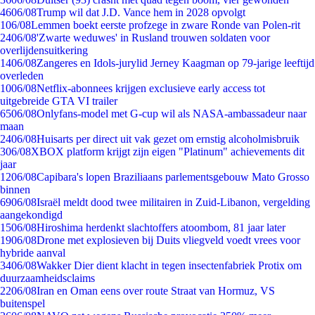
46
06/08
Trump wil dat J.D. Vance hem in 2028 opvolgt
1
06/08
Lemmen boekt eerste profzege in zware Ronde van Polen-rit
24
06/08
'Zwarte weduwes' in Rusland trouwen soldaten voor
overlijdensuitkering
14
06/08
Zangeres en Idols-jurylid Jerney Kaagman op 79-jarige leeftijd
overleden
10
06/08
Netflix-abonnees krijgen exclusieve early access tot
uitgebreide GTA VI trailer
65
06/08
Onlyfans-model met G-cup wil als NASA-ambassadeur naar
maan
24
06/08
Huisarts per direct uit vak gezet om ernstig alcoholmisbruik
3
06/08
XBOX platform krijgt zijn eigen "Platinum" achievements dit
jaar
12
06/08
Capibara's lopen Braziliaans parlementsgebouw Mato Grosso
binnen
69
06/08
Israël meldt dood twee militairen in Zuid-Libanon, vergelding
aangekondigd
15
06/08
Hiroshima herdenkt slachtoffers atoombom, 81 jaar later
19
06/08
Drone met explosieven bij Duits vliegveld voedt vrees voor
hybride aanval
34
06/08
Wakker Dier dient klacht in tegen insectenfabriek Protix om
duurzaamheidsclaims
22
06/08
Iran en Oman eens over route Straat van Hormuz, VS
buitenspel