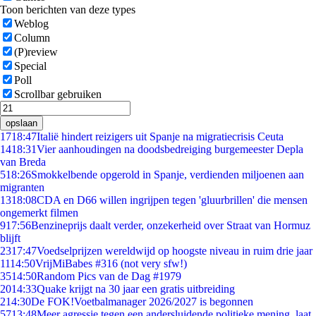
Toon berichten van deze types
Weblog
Column
(P)review
Special
Poll
Scrollbar gebruiken
opslaan
17
18:47
Italië hindert reizigers uit Spanje na migratiecrisis Ceuta
14
18:31
Vier aanhoudingen na doodsbedreiging burgemeester Depla
van Breda
5
18:26
Smokkelbende opgerold in Spanje, verdienden miljoenen aan
migranten
13
18:08
CDA en D66 willen ingrijpen tegen 'gluurbrillen' die mensen
ongemerkt filmen
9
17:56
Benzineprijs daalt verder, onzekerheid over Straat van Hormuz
blijft
23
17:47
Voedselprijzen wereldwijd op hoogste niveau in ruim drie jaar
11
14:50
VrijMiBabes #316 (not very sfw!)
35
14:50
Random Pics van de Dag #1979
20
14:33
Quake krijgt na 30 jaar een gratis uitbreiding
2
14:30
De FOK!Voetbalmanager 2026/2027 is begonnen
57
13:48
Meer agressie tegen een andersluidende politieke mening, laat