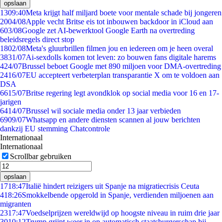
opslaan
13
09:40
Meta krijgt half miljard boete voor mentale schade bij jongeren
20
04/08
Apple vecht Britse eis tot inbouwen backdoor in iCloud aan
6
03/08
Google zet AI-bewerktool Google Earth na overtreding
beleidsregels direct stop
18
02/08
Meta's gluurbrillen filmen jou en iedereen om je heen overal
38
31/07
Ai-sexdolls komen tot leven: zo bouwen fans digitale harems
4
24/07
Brussel beboet Google met 890 miljoen voor DMA-overtreding
24
16/07
EU accepteert verbeterplan transparantie X om te voldoen aan
DSA
66
15/07
Britse regering legt avondklok op social media voor 16 en 17-
jarigen
64
14/07
Brussel wil sociale media onder 13 jaar verbieden
69
09/07
Whatsapp en andere diensten scannen al jouw berichten
dankzij EU stemming Chatcontrole
Internationaal
Internationaal
Scrollbar gebruiken
opslaan
17
18:47
Italië hindert reizigers uit Spanje na migratiecrisis Ceuta
4
18:26
Smokkelbende opgerold in Spanje, verdienden miljoenen aan
migranten
23
17:47
Voedselprijzen wereldwijd op hoogste niveau in ruim drie jaar
30
10:12
Trump grijpt weer in op automatisch staatsburgerschap bij