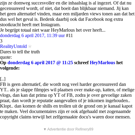
zijn ze domweg succesvoller en die inhaalslag is al ingezet. Of dat nu
gecensureerd wordt, of niet, dat boeit dan blijkbaar niemand. Jij kan
het geen alternatief vinden, maar een miljarden views tonen aan dat het
dus wel het geval is. Bedenk daarbij ook dat Facebook nog extra
stootkracht heeft met Instagram.
Je begrijpt totaal niet waar HeyMarlous het over heeft...
donderdag 6 april 2017, 11:39 uur
#11
3
RealityUntold
Dares to tell the truth
quote:
Op
donderdag 6 april 2017 @ 11:25
schreef
HeyMarlous
het
volgende:
[..]
FB is geen alternatief, die wordt nog veel harder gecensureerd dan
YT.. als je slappe filmpjes wil plaatsen over make-up, katten, of melige
vlogs, dan kan dat prima op YT of FB, zodra je over gevoelige zaken
praat, dan wordt je reputatie aangevallen of je inkomen ingehouden..
Klopt.. dan komen de shills en trollen uit de grond om je kanaal kapot
te maken. Veel documentaires zijn er ook afgehaald met zogenaamde
copyright claims terwijl het zelfgemaakte docu's waren door mensen.
▼ Advertentie door Refinery89