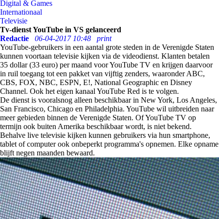
Digital & Games
Internationaal
Televisie
Tv-dienst YouTube in VS gelanceerd
Redactie
06-04-2017 10:48
print
YouTube-gebruikers in een aantal grote steden in de Verenigde Staten
kunnen voortaan televisie kijken via de videodienst. Klanten betalen
35 dollar (33 euro) per maand voor YouTube TV en krijgen daarvoor
in ruil toegang tot een pakket van vijftig zenders, waaronder ABC,
CBS, FOX, NBC, ESPN, E!, National Geographic en Disney
Channel. Ook het eigen kanaal YouTube Red is te volgen.
De dienst is vooralsnog alleen beschikbaar in New York, Los Angeles,
San Francisco, Chicago en Philadelphia. YouTube wil uitbreiden naar
meer gebieden binnen de Verenigde Staten. Of YouTube TV op
termijn ook buiten Amerika beschikbaar wordt, is niet bekend.
Behalve live televisie kijken kunnen gebruikers via hun smartphone,
tablet of computer ook onbeperkt programma's opnemen. Elke opname
blijft negen maanden bewaard.