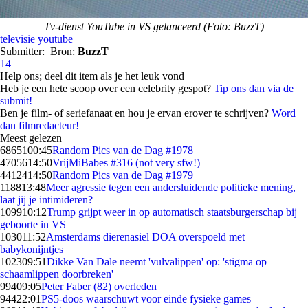
Tv-dienst YouTube in VS gelanceerd (Foto: BuzzT)
televisie
youtube
Submitter:
Bron:
BuzzT
14
Help ons; deel dit item als je het leuk vond
Heb je een hete scoop over een celebrity gespot?
Tip ons dan via de
submit!
Ben je film- of seriefanaat en hou je ervan erover te schrijven?
Word
dan filmredacteur!
Meest gelezen
68651
00:45
Random Pics van de Dag #1978
47056
14:50
VrijMiBabes #316 (not very sfw!)
44124
14:50
Random Pics van de Dag #1979
1188
13:48
Meer agressie tegen een andersluidende politieke mening,
laat jij je intimideren?
1099
10:12
Trump grijpt weer in op automatisch staatsburgerschap bij
geboorte in VS
1030
11:52
Amsterdams dierenasiel DOA overspoeld met
babykonijntjes
1023
09:51
Dikke Van Dale neemt 'vulvalippen' op: 'stigma op
schaamlippen doorbreken'
994
09:05
Peter Faber (82) overleden
944
22:01
PS5-doos waarschuwt voor einde fysieke games