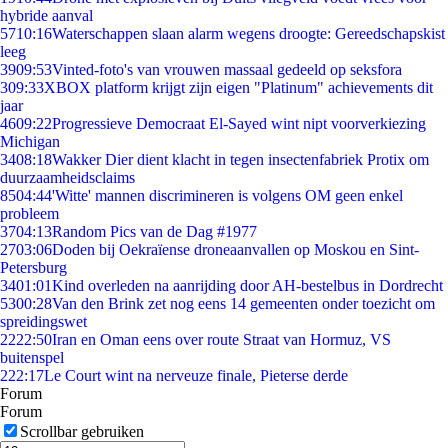
hybride aanval
57
10:16
Waterschappen slaan alarm wegens droogte: Gereedschapskist
leeg
39
09:53
Vinted-foto's van vrouwen massaal gedeeld op seksfora
3
09:33
XBOX platform krijgt zijn eigen "Platinum" achievements dit
jaar
46
09:22
Progressieve Democraat El-Sayed wint nipt voorverkiezing
Michigan
34
08:18
Wakker Dier dient klacht in tegen insectenfabriek Protix om
duurzaamheidsclaims
85
04:44
'Witte' mannen discrimineren is volgens OM geen enkel
probleem
37
04:13
Random Pics van de Dag #1977
27
03:06
Doden bij Oekraïense droneaanvallen op Moskou en Sint-
Petersburg
34
01:01
Kind overleden na aanrijding door AH-bestelbus in Dordrecht
53
00:28
Van den Brink zet nog eens 14 gemeenten onder toezicht om
spreidingswet
22
22:50
Iran en Oman eens over route Straat van Hormuz, VS
buitenspel
2
22:17
Le Court wint na nerveuze finale, Pieterse derde
Forum
Forum
Scrollbar gebruiken