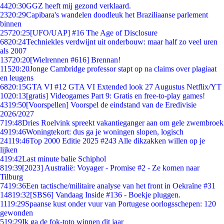
44
20:30
GGZ heeft mij gezond verklaard.
23
20:29
Capibara's wandelen doodleuk het Braziliaanse parlement
binnen
257
20:25
[UFO/UAP] #16 The Age of Disclosure
68
20:24
Techniekles verdwijnt uit onderbouw: maar half zo veel uren
als 2007
137
20:20
[Wielrennen #616] Brennan!
115
20:20
Jonge Cambridge professor stapt op na claims over plagiaat
en leugens
68
20:15
GTA VI #12 GTA VI Extended look 27 Augustus Netflix/YT
10
20:13
[gratis] Videogames Part 9: Gratis en free-to-play games!
43
19:50
[Voorspellen] Voorspel de eindstand van de Eredivisie
2026/2027
7
19:48
Dries Roelvink spreekt vakantieganger aan om gele zwembroek
49
19:46
Woningtekort: dus ga je woningen slopen, logisch
241
19:46
Top 2000 Editie 2025 #243 Alle dikzakken willen op je
lijken
4
19:42
Last minute balie Schiphol
8
19:39
[2023] Australië: Voyager - Promise #2 - Ze komen naar
Tilburg
74
19:36
Een tactische/militaire analyse van het front in Oekraïne #31
148
19:32
[SBS6] Vandaag Inside #136 - Boekje pluggen.
11
19:29
Spaanse kust onder vuur van Portugese oorlogsschepen: 120
gewonden
5
19:29
Ik ga de fok-toto winnen dit jaar