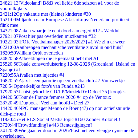
248
21:13
[Videoland] B&B vol liefde 6de seizoen #1 voor de
vooruitkijkers
24
21:12
Op vakantie met (kleine) kinderen #30
15
21:09
Miljarden naar Europese AI-start-ups: Nederland profiteert
flink mee
143
21:08
Zaken waar je je echt dood aan ergert #17 - Werklui
279
21:07
Post hier pas overleden muzikanten #32
102
21:03
[FOK!Voetbalmanager 2026/2027] #1 We zijn er weer
62
21:00
Aanbrengen mechanische ventilatie zinvol in oud huis?
16
20:59
William Orbit overleden
248
20:58
Afbeeldingen die je gemaakt hebt met AI
255
20:58
Totale zonsverduistering 12-08-2026 (Groenland, IJsland en
Spanje) #1
72
20:55
Afvallen met injecties #4
168
20:55
Ajax is een parodie op een voetbalclub #7 Vuurwerkjes
7
20:54
Opmerkelijke foto's van Funda #243
179
20:53
Laatst gekochte CD/LP/MuziekDVD deel 75 | koopjes
194
20:50
Tour de France femmes 2026 #4 op de Ventoux
287
20:49
[Dagboek] Veel aan hoofd - Deel 27
144
20:46
NPO-manager Menno de Boer (47) op non-actief stuurde
dick-pic rond
118
20:45
Het RLS Social Media-topic #160 Zonder Kolonel!!
37
20:44
[Crowdfunding] #443 Rentestijgingen?
241
20:39
Wie gaan er dood in 2026?Post met een vleugje cynisme de
overledenen.