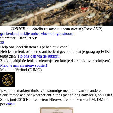
UNHCR: vluchtelingenstroom neemt niet af (Foto: ANP)
griekenland
turkije
unhcr
vluchtelingenstroom
Submitter:
Bron:
ANP
38
Help ons; deel dit item als je het leuk vond
Heb je een leuk of interessant bericht gevonden dat je graag op FOK!
terug ziet?
Tip ons dan via de submit!
Zoek jij altijd de leukste nieuwtjes en kun je daar leuk over schrijven?
Meld je aan als nieuwsposter!
Monique Verlind (DJMO)
Is van alle markten thuis, van sommige meer dan van de andere.
Schrijft mee aan het weerbericht. Sinds jaar en dag aanwezig op FOK!
Sinds juni 2016 Eindredacteur Nieuws. Te bereiken via PM, DM of
per
email
.