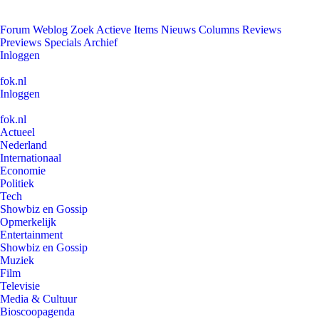
Forum
Weblog
Zoek
Actieve Items
Nieuws
Columns
Reviews
Previews
Specials
Archief
Inloggen
fok.nl
Inloggen
fok.nl
Actueel
Nederland
Internationaal
Economie
Politiek
Tech
Showbiz en Gossip
Opmerkelijk
Entertainment
Showbiz en Gossip
Muziek
Film
Televisie
Media & Cultuur
Bioscoopagenda