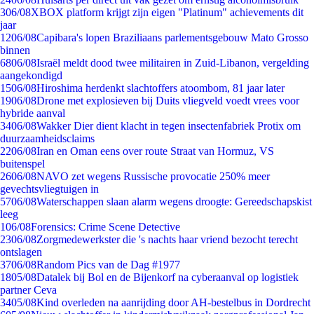
3
06/08
XBOX platform krijgt zijn eigen "Platinum" achievements dit
jaar
12
06/08
Capibara's lopen Braziliaans parlementsgebouw Mato Grosso
binnen
68
06/08
Israël meldt dood twee militairen in Zuid-Libanon, vergelding
aangekondigd
15
06/08
Hiroshima herdenkt slachtoffers atoombom, 81 jaar later
19
06/08
Drone met explosieven bij Duits vliegveld voedt vrees voor
hybride aanval
34
06/08
Wakker Dier dient klacht in tegen insectenfabriek Protix om
duurzaamheidsclaims
22
06/08
Iran en Oman eens over route Straat van Hormuz, VS
buitenspel
26
06/08
NAVO zet wegens Russische provocatie 250% meer
gevechtsvliegtuigen in
57
06/08
Waterschappen slaan alarm wegens droogte: Gereedschapskist
leeg
1
06/08
Forensics: Crime Scene Detective
23
06/08
Zorgmedewerkster die 's nachts haar vriend bezocht terecht
ontslagen
37
06/08
Random Pics van de Dag #1977
18
05/08
Datalek bij Bol en de Bijenkorf na cyberaanval op logistiek
partner Ceva
34
05/08
Kind overleden na aanrijding door AH-bestelbus in Dordrecht