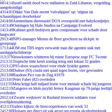
68
14:14
Israël meldt dood twee militairen in Zuid-Libanon, vergelding
aangekondigd
43
14:01
Dikke Van Dale neemt 'vulvalippen' op: 'stigma op
schaamlippen doorbreken'
24
14:00
Amsterdams dierenasiel DOA overspoeld met babykonijntjes
14
13:49
Ontslagen bij Halo Studios na Campaign Evolved
14
13:49
Kabinet geeft bedrijven geen compensatie voor schade door
laagwater
29
13:48
NPO-manager Menno de Boer geschorst na dickpic in
groepsapp
17
13:44
OM eist TBS tegen verwarde man die agenten stak met
aardappelschilmesje
1
13:37
Nieuwkomers schitteren bij ruime Europese zege FC Twente
21
13:31
Tropische hitte keert zondag terug met lokaal 32 graden
15
13:12
PS5-doos waarschuwt voor einde fysieke games
25
13:08
Duitser (93) crasht met quad tegen boom, vier gewonden
26
13:08
Random Pics van de Dag #1979
22
13:01
Peter Faber (82) overleden
11
12:55
Meta krijgt half miljard boete voor mentale schade bij jongeren
14
12:19
Zangeres en Idols-jurylid Jerney Kaagman op 79-jarige leeftijd
overleden
20
12:14
'Zwarte weduwes' in Rusland trouwen soldaten voor
overlijdensuitkering
4
12:13
Trailers kijken: de bioscoopreleases van week 32
24
12:00
Huisarts per direct uit vak gezet om ernstig alcoholmisbruik