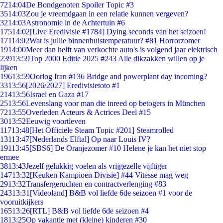
72
14:04
De Bondgenoten Spoiler Topic #3
35
14:03
Zou je vreemdgaan in een relatie kunnen vergeven?
32
14:03
Astronomie in de Achtertuin #6
175
14:02
[Live Eredivisie #1784] Dying seconds van het seizoen!
171
14:02
Wat is jullie binnenhuistemperatuur? #81 Horrorzomer
19
14:00
Meer dan helft van verkochte auto's is volgend jaar elektrisch
239
13:59
Top 2000 Editie 2025 #243 Alle dikzakken willen op je
lijken
196
13:59
Oorlog Iran #136 Bridge and powerplant day incoming?
33
13:56
[2026/2027] Eredivisietoto #1
214
13:56
Israel en Gaza #17
25
13:56
Levenslang voor man die inreed op betogers in München
72
13:55
Overleden Acteurs & Actrices Deel #15
30
13:52
Eeuwig voortleven
117
13:48
[Het Officiële Steam Topic #201] Steamrolled
131
13:47
[Nederlands Elftal] Op naar Louis IV?
191
13:45
[SBS6] De Oranjezomer #10 Helene je kan het niet stop
ermee
38
13:43
Jezelf gelukkig voelen als vrijgezelle vijftiger
147
13:32
[Keuken Kampioen Divisie] #44 Vitesse mag weg
29
13:32
Transfergeruchten en contractverlenging #83
243
13:31
[Videoland] B&B vol liefde 6de seizoen #1 voor de
vooruitkijkers
165
13:26
[RTL] B&B vol liefde 6de seizoen #4
18
13:25
Op vakantie met (kleine) kinderen #30