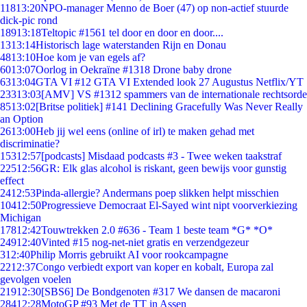
118
13:20
NPO-manager Menno de Boer (47) op non-actief stuurde
dick-pic rond
189
13:18
Teltopic #1561 tel door en door en door....
13
13:14
Historisch lage waterstanden Rijn en Donau
48
13:10
Hoe kom je van egels af?
60
13:07
Oorlog in Oekraïne #1318 Drone baby drone
63
13:04
GTA VI #12 GTA VI Extended look 27 Augustus Netflix/YT
233
13:03
[AMV] VS #1312 spammers van de internationale rechtsorde
85
13:02
[Britse politiek] #141 Declining Gracefully Was Never Really
an Option
26
13:00
Heb jij wel eens (online of irl) te maken gehad met
discriminatie?
153
12:57
[podcasts] Misdaad podcasts #3 - Twee weken taakstraf
225
12:56
GR: Elk glas alcohol is riskant, geen bewijs voor gunstig
effect
24
12:53
Pinda-allergie? Andermans poep slikken helpt misschien
104
12:50
Progressieve Democraat El-Sayed wint nipt voorverkiezing
Michigan
178
12:42
Touwtrekken 2.0 #636 - Team 1 beste team *G* *O*
249
12:40
Vinted #15 nog-net-niet gratis en verzendgezeur
3
12:40
Philip Morris gebruikt AI voor rookcampagne
22
12:37
Congo verbiedt export van koper en kobalt, Europa zal
gevolgen voelen
219
12:30
[SBS6] De Bondgenoten #317 We dansen de macaroni
284
12:28
MotoGP #93 Met de TT in Assen