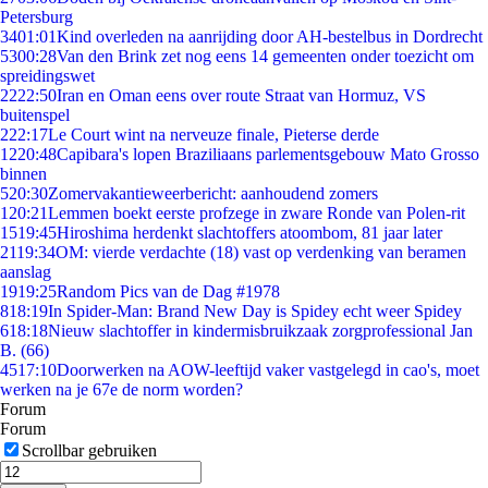
Petersburg
34
01:01
Kind overleden na aanrijding door AH-bestelbus in Dordrecht
53
00:28
Van den Brink zet nog eens 14 gemeenten onder toezicht om
spreidingswet
22
22:50
Iran en Oman eens over route Straat van Hormuz, VS
buitenspel
2
22:17
Le Court wint na nerveuze finale, Pieterse derde
12
20:48
Capibara's lopen Braziliaans parlementsgebouw Mato Grosso
binnen
5
20:30
Zomervakantieweerbericht: aanhoudend zomers
1
20:21
Lemmen boekt eerste profzege in zware Ronde van Polen-rit
15
19:45
Hiroshima herdenkt slachtoffers atoombom, 81 jaar later
21
19:34
OM: vierde verdachte (18) vast op verdenking van beramen
aanslag
19
19:25
Random Pics van de Dag #1978
8
18:19
In Spider-Man: Brand New Day is Spidey echt weer Spidey
6
18:18
Nieuw slachtoffer in kindermisbruikzaak zorgprofessional Jan
B. (66)
45
17:10
Doorwerken na AOW-leeftijd vaker vastgelegd in cao's, moet
werken na je 67e de norm worden?
Forum
Forum
Scrollbar gebruiken