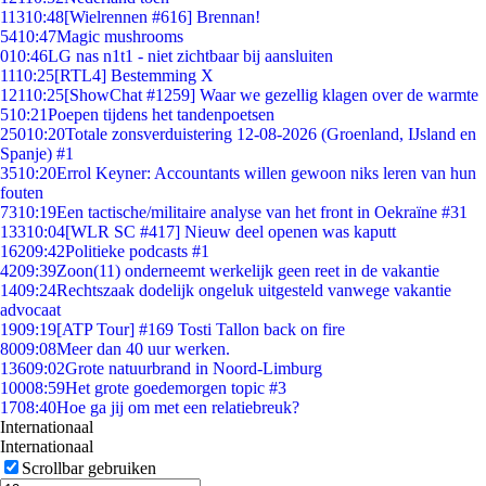
113
10:48
[Wielrennen #616] Brennan!
54
10:47
Magic mushrooms
0
10:46
LG nas n1t1 - niet zichtbaar bij aansluiten
11
10:25
[RTL4] Bestemming X
121
10:25
[ShowChat #1259] Waar we gezellig klagen over de warmte
5
10:21
Poepen tijdens het tandenpoetsen
250
10:20
Totale zonsverduistering 12-08-2026 (Groenland, IJsland en
Spanje) #1
35
10:20
Errol Keyner: Accountants willen gewoon niks leren van hun
fouten
73
10:19
Een tactische/militaire analyse van het front in Oekraïne #31
133
10:04
[WLR SC #417] Nieuw deel openen was kaputt
162
09:42
Politieke podcasts #1
42
09:39
Zoon(11) onderneemt werkelijk geen reet in de vakantie
14
09:24
Rechtszaak dodelijk ongeluk uitgesteld vanwege vakantie
advocaat
19
09:19
[ATP Tour] #169 Tosti Tallon back on fire
80
09:08
Meer dan 40 uur werken.
136
09:02
Grote natuurbrand in Noord-Limburg
100
08:59
Het grote goedemorgen topic #3
17
08:40
Hoe ga jij om met een relatiebreuk?
Internationaal
Internationaal
Scrollbar gebruiken