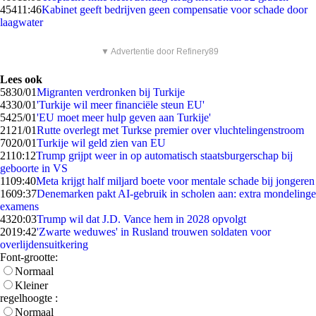
454
11:46
Kabinet geeft bedrijven geen compensatie voor schade door
laagwater
▼ Advertentie door Refinery89
Lees ook
58
30/01
Migranten verdronken bij Turkije
43
30/01
'Turkije wil meer financiële steun EU'
54
25/01
'EU moet meer hulp geven aan Turkije'
21
21/01
Rutte overlegt met Turkse premier over vluchtelingenstroom
70
20/01
Turkije wil geld zien van EU
21
10:12
Trump grijpt weer in op automatisch staatsburgerschap bij
geboorte in VS
11
09:40
Meta krijgt half miljard boete voor mentale schade bij jongeren
16
09:37
Denemarken pakt AI-gebruik in scholen aan: extra mondelinge
examens
43
20:03
Trump wil dat J.D. Vance hem in 2028 opvolgt
20
19:42
'Zwarte weduwes' in Rusland trouwen soldaten voor
overlijdensuitkering
Font-grootte:
Normaal
Kleiner
regelhoogte :
Normaal