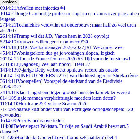
opslaan
69
14:21
Afvallen met injecties #4
10
14:21
Jonge Cambridge professor stapt op na claims over plagiaat en
leugens
27
14:21
Techniekles verdwijnt uit onderbouw: maar half zo veel uren
als 2007
26
14:19
Trump wil dat J.D. Vance hem in 2028 opvolgt
52
14:19
Vrouwen willen geen man meer #30
79
14:18
[FOK!Voetbalmanager 2026/2027] #1 We zijn er weer
45
14:17
Woningtekort: dus ga je woningen slopen, logisch
265
14:15
Tour de France femmes 2026 #3 Tijd voor de borstcrawl
271
14:13
[Dagboek] Veel aan hoofd - Deel 27
14
14:13
97-jarige Betty verbreekt opnieuw record als oudste
150
14:13
[INFLUENCERS #295] Van flodderslinger tot Shrek-crème
36
14:11
[Voorspellen] Voorspel de eindstand van de Eredivisie
2026/2027
34
14:11
Klacht ingediend tegen grootste insectenfabriek ter wereld
8
14:10
Single mannen verplichtsingle moeders laten daten?
116
14:10
Hurricane & Cyclone Season 2026
7
14:09
Spaanse kust onder vuur van Portugese oorlogsschepen: 120
gewonden
16
14:09
Peter Faber is overleden
1
14:08
Defensiepact Pakistan, Turkije en Saudi-Arabië bevat art.5
clausule?
71
14:06
Hoe denkt God echt over homo-seksualiteit? deel 4