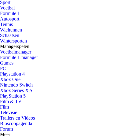
Sport
Voetbal
Formule 1
Autosport
Tennis
Wielrennen
Schaatsen
Wintersporten
Managerspelen
Voetbalmanager
Formule 1-manager
Games
PC
Playstation 4
Xbox One
Nintendo Switch
Xbox Series X|S
PlayStation 5
Film & TV
Film
Televisie
Trailers en Videos
Bioscoopagenda
Forum
Meer