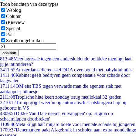
Toon berichten van deze types
Weblog
Column
(P)review
Special
Poll
Scrollbar gebruiken
opslaan
8
13:48
Meer agressie tegen een andersluidende politieke mening, laat
jij je intimideren?
24
11:52
Amsterdams dierenasiel DOA overspoeld met babykonijntjes
14
11:46
Kabinet geeft bedrijven geen compensatie voor schade door
laagwater
17
11:14
OM eist TBS tegen verwarde man die agenten stak met
aardappelschilmesje
21
11:08
Tropische hitte keert zondag terug met lokaal 32 graden
22
10:12
Trump grijpt weer in op automatisch staatsburgerschap bij
geboorte in VS
43
09:51
Dikke Van Dale neemt 'vulvalippen' op: 'stigma op
schaamlippen doorbreken'
11
09:40
Meta krijgt half miljard boete voor mentale schade bij jongeren
17
09:37
Denemarken pakt AI-gebruik in scholen aan: extra mondelinge
examens