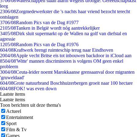
57
06/08
Waterschappen slaan alarm wegens droogte: Gereedschapskist
leeg
23
06/08
Zorgmedewerkster die 's nachts haar vriend bezocht terecht
ontslagen
37
06/08
Random Pics van de Dag #1977
21
05/08
Tanken in België wordt nóg aantrekkelijker
34
05/08
Dirk sluit supermarkt op de Wallen na golf van diefstal en
agressie
12
05/08
Random Pics van de Dag #1976
6
04/08
Kraftwerk brengt ruimteschip terug naar Eindhoven
20
04/08
Apple vecht Britse eis tot inbouwen backdoor in iCloud aan
85
04/08
'Witte' mannen discrimineren is volgens OM geen enkel
probleem
30
04/08
Ceuta-leider noemt Marokkaanse grensaanval door migranten
'gruweldaad'
6
04/08
Grote natuurbrand Boschhuizerbergen groeit naar 100 hectare
6
04/08
FOK! was even down
Laatste items
Laatste items
Toon berichten uit deze thema's
Actueel
Entertainment
Sport
Film & Tv
Games