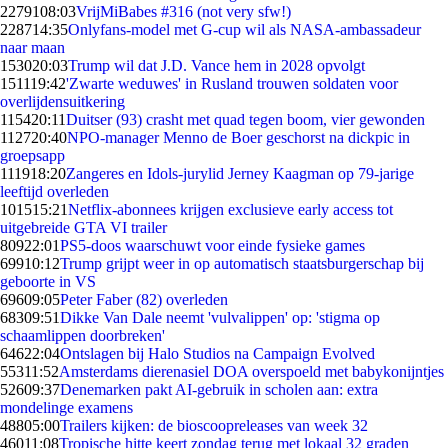
22791
08:03
VrijMiBabes #316 (not very sfw!)
2287
14:35
Onlyfans-model met G-cup wil als NASA-ambassadeur
naar maan
1530
20:03
Trump wil dat J.D. Vance hem in 2028 opvolgt
1511
19:42
'Zwarte weduwes' in Rusland trouwen soldaten voor
overlijdensuitkering
1154
20:11
Duitser (93) crasht met quad tegen boom, vier gewonden
1127
20:40
NPO-manager Menno de Boer geschorst na dickpic in
groepsapp
1119
18:20
Zangeres en Idols-jurylid Jerney Kaagman op 79-jarige
leeftijd overleden
1015
15:21
Netflix-abonnees krijgen exclusieve early access tot
uitgebreide GTA VI trailer
809
22:01
PS5-doos waarschuwt voor einde fysieke games
699
10:12
Trump grijpt weer in op automatisch staatsburgerschap bij
geboorte in VS
696
09:05
Peter Faber (82) overleden
683
09:51
Dikke Van Dale neemt 'vulvalippen' op: 'stigma op
schaamlippen doorbreken'
646
22:04
Ontslagen bij Halo Studios na Campaign Evolved
553
11:52
Amsterdams dierenasiel DOA overspoeld met babykonijntjes
526
09:37
Denemarken pakt AI-gebruik in scholen aan: extra
mondelinge examens
488
05:00
Trailers kijken: de bioscoopreleases van week 32
460
11:08
Tropische hitte keert zondag terug met lokaal 32 graden