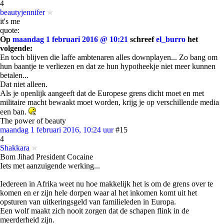
4
beautyjennifer
it's me
quote:
Op
maandag 1 februari 2016 @ 10:21
schreef
el_burro
het
volgende:
En toch blijven die laffe ambtenaren alles downplayen... Zo bang om
hun baantje te verliezen en dat ze hun hypotheekje niet meer kunnen
betalen...
Dat niet alleen.
Als je openlijk aangeeft dat de Europese grens dicht moet en met
militaire macht bewaakt moet worden, krijg je op verschillende media
een ban.
The power of beauty
maandag 1 februari 2016, 10:24 uur
#15
4
Shakkara
Bom Jihad President Cocaine
Iets met aanzuigende werking...
Iedereen in Afrika weet nu hoe makkelijk het is om de grens over te
komen en er zijn hele dorpen waar al het inkomen komt uit het
opsturen van uitkeringsgeld van familieleden in Europa.
Een wolf maakt zich nooit zorgen dat de schapen flink in de
meerderheid zijn.