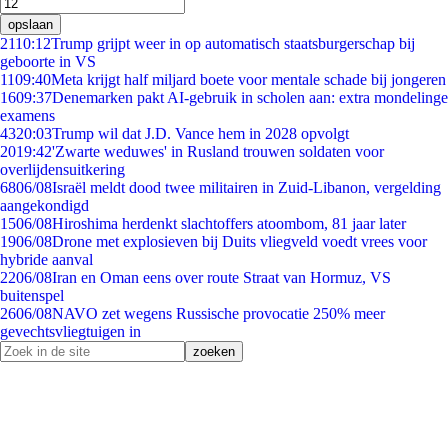
opslaan
21
10:12
Trump grijpt weer in op automatisch staatsburgerschap bij
geboorte in VS
11
09:40
Meta krijgt half miljard boete voor mentale schade bij jongeren
16
09:37
Denemarken pakt AI-gebruik in scholen aan: extra mondelinge
examens
43
20:03
Trump wil dat J.D. Vance hem in 2028 opvolgt
20
19:42
'Zwarte weduwes' in Rusland trouwen soldaten voor
overlijdensuitkering
68
06/08
Israël meldt dood twee militairen in Zuid-Libanon, vergelding
aangekondigd
15
06/08
Hiroshima herdenkt slachtoffers atoombom, 81 jaar later
19
06/08
Drone met explosieven bij Duits vliegveld voedt vrees voor
hybride aanval
22
06/08
Iran en Oman eens over route Straat van Hormuz, VS
buitenspel
26
06/08
NAVO zet wegens Russische provocatie 250% meer
gevechtsvliegtuigen in