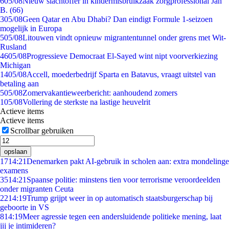
6
05/08
Nieuw slachtoffer in kindermisbruikzaak zorgprofessional Jan
B. (66)
3
05/08
Geen Qatar en Abu Dhabi? Dan eindigt Formule 1-seizoen
mogelijk in Europa
5
05/08
Litouwen vindt opnieuw migrantentunnel onder grens met Wit-
Rusland
46
05/08
Progressieve Democraat El-Sayed wint nipt voorverkiezing
Michigan
14
05/08
Accell, moederbedrijf Sparta en Batavus, vraagt uitstel van
betaling aan
5
05/08
Zomervakantieweerbericht: aanhoudend zomers
1
05/08
Vollering de sterkste na lastige heuvelrit
Actieve items
Actieve items
Scrollbar gebruiken
opslaan
17
14:21
Denemarken pakt AI-gebruik in scholen aan: extra mondelinge
examens
35
14:21
Spaanse politie: minstens tien voor terrorisme veroordeelden
onder migranten Ceuta
22
14:19
Trump grijpt weer in op automatisch staatsburgerschap bij
geboorte in VS
8
14:19
Meer agressie tegen een andersluidende politieke mening, laat
jij je intimideren?