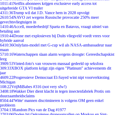
10
11:41
Netflix-abonnees krijgen exclusieve early access tot
uitgebreide GTA VI trailer
43
11:36
Trump wil dat J.D. Vance hem in 2028 opvolgt
26
10:54
NAVO zet wegens Russische provocatie 250% meer
gevechtsvliegtuigen in
14
10:46
Accell, moederbedrijf Sparta en Batavus, vraagt uitstel van
betaling aan
19
10:44
Drone met explosieven bij Duits vliegveld voedt vrees voor
hybride aanval
64
10:36
Onlyfans-model met G-cup wil als NASA-ambassadeur naar
maan
57
10:16
Waterschappen slaan alarm wegens droogte: Gereedschapskist
leeg
39
09:53
Vinted-foto's van vrouwen massaal gedeeld op seksfora
3
09:33
XBOX platform krijgt zijn eigen "Platinum" achievements dit
jaar
46
09:22
Progressieve Democraat El-Sayed wint nipt voorverkiezing
Michigan
1
08:22
VrijMiBabes #316 (not very sfw!)
34
08:18
Wakker Dier dient klacht in tegen insectenfabriek Protix om
duurzaamheidsclaims
85
04:44
'Witte' mannen discrimineren is volgens OM geen enkel
probleem
37
04:13
Random Pics van de Dag #1977
27
03:06
Doden bij Oekraïense droneaanvallen op Moskou en Sint-