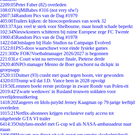
22
09:05
Peter Faber (82) overleden
1
08:03
VrijMiBabes #316 (not very sfw!)
26
07:34
Random Pics van de Dag #1979
4
05:00
Trailers kijken: de bioscoopreleases van week 32
0
03:37
Ajax veel te sterk voor Shelbourne, maar houdt schade beperkt
1
02:34
Nieuwkomers schitteren bij ruime Europese zege FC Twente
19
00:45
Random Pics van de Dag #1978
14
22:04
Ontslagen bij Halo Studios na Campaign Evolved
15
22:01
PS5-doos waarschuwt voor einde fysieke games
2
21:30
De FOK!Voetbalmanager 2026/2027 is begonnen
2
21:03
Le Court wint na nerveuze finale, Pieterse derde
29
20:40
NPO-manager Menno de Boer geschorst na dickpic in
groepsapp
25
20:11
Duitser (93) crasht met quad tegen boom, vier gewonden
43
20:03
Trump wil dat J.D. Vance hem in 2028 opvolgt
1
19:50
Lemmen boekt eerste profzege in zware Ronde van Polen-rit
20
19:42
'Zwarte weduwes' in Rusland trouwen soldaten voor
overlijdensuitkering
14
18:20
Zangeres en Idols-jurylid Jerney Kaagman op 79-jarige leeftijd
overleden
10
15:21
Netflix-abonnees krijgen exclusieve early access tot
uitgebreide GTA VI trailer
64
14:35
Onlyfans-model met G-cup wil als NASA-ambassadeur naar
maan
24
06/08
Huisarts per direct uit vak gezet om ernstig alcoholmisbruik