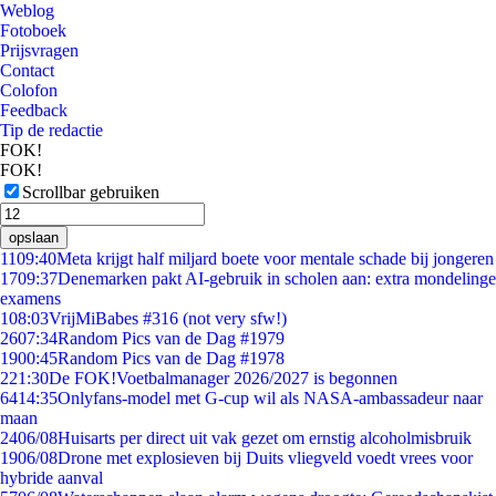
Weblog
Fotoboek
Prijsvragen
Contact
Colofon
Feedback
Tip de redactie
FOK!
FOK!
Scrollbar gebruiken
opslaan
11
09:40
Meta krijgt half miljard boete voor mentale schade bij jongeren
17
09:37
Denemarken pakt AI-gebruik in scholen aan: extra mondelinge
examens
1
08:03
VrijMiBabes #316 (not very sfw!)
26
07:34
Random Pics van de Dag #1979
19
00:45
Random Pics van de Dag #1978
2
21:30
De FOK!Voetbalmanager 2026/2027 is begonnen
64
14:35
Onlyfans-model met G-cup wil als NASA-ambassadeur naar
maan
24
06/08
Huisarts per direct uit vak gezet om ernstig alcoholmisbruik
19
06/08
Drone met explosieven bij Duits vliegveld voedt vrees voor
hybride aanval