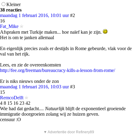
Kleiner
38 reacties
maandag 1 februari 2016, 10:01 uur
#2
16
Fat_Mike
Afspraken met Turkije maken... hoe naïef kan je zijn.
Het is om te janken allemaal
En eigenlijk precies zoals er destijds in Rome gebeurde, vlak voor de
val van het rijk.
Lees, en zie de overeenkomsten
http://fee.org/freeman/bureaucracy-kills-a-lesson-from-rome/
Er is niks nieuws onder de zon
maandag 1 februari 2016, 10:03 uur
#3
15
RemcoDelft
4 8 15 16 23 42
Wie had dat gedacht....
Natuurlijk
blijft de exponentieel groeiende
immigratie doorgroeien zolang wij ze huizen geven.
censuur :O
▼ Advertentie door Refinery89