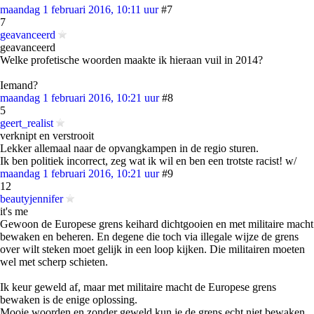
maandag 1 februari 2016, 10:11 uur
#7
7
geavanceerd
geavanceerd
Welke profetische woorden maakte ik hieraan vuil in 2014?
Iemand?
maandag 1 februari 2016, 10:21 uur
#8
5
geert_realist
verknipt en verstrooit
Lekker allemaal naar de opvangkampen in de regio sturen.
Ik ben politiek incorrect, zeg wat ik wil en ben een trotste racist! w/
maandag 1 februari 2016, 10:21 uur
#9
12
beautyjennifer
it's me
Gewoon de Europese grens keihard dichtgooien en met militaire macht
bewaken en beheren. En degene die toch via illegale wijze de grens
over wilt steken moet gelijk in een loop kijken. Die militairen moeten
wel met scherp schieten.
Ik keur geweld af, maar met militaire macht de Europese grens
bewaken is de enige oplossing.
Mooie woorden en zonder geweld kun je de grens echt niet bewaken.