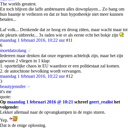
The worlds greatest.
En toch blijven die laffe ambtenaren alles downplayen... Zo bang om
hun baantje te verliezen en dat ze hun hypotheekje niet meer kunnen
betalen...
Laf volk... Denkende dat ze hoog en droog zitten, maar wacht maar tot
de pleuris uitbreekt... 3x raden wie er als eerste echt het bokje zijn
maandag 1 februari 2016, 10:22 uur
#11
6
moetdatzolang
Iedereen maar denken dat onze regenten achtelojk zijn, maar het zijn
gewoon 2 vliegen in 1 klap:
1. opzettelijke chaos in EU waardoor er een politiestaat zal komen.
2. de autochtone bevolking wordt vervangen.
maandag 1 februari 2016, 10:22 uur
#12
3
beautyjennifer
it's me
quote:
Op
maandag 1 februari 2016 @ 10:21
schreef
geert_realist
het
volgende:
Lekker allemaal naar de opvangkampen in de regio sturen.
Yep.
Dat is de enige oplossing.