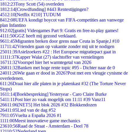
18
12:23
Tony Scott (54) overleden
18
12:14
[Crowdfunding] #443 Rentestijgingen?
45
12:10
[Netflix #210] TUDUM
84
12:08
UEFA kondigt boycot van FIFA-competities aan vanwege
plan Infantino
9
12:02
[gratis] Videogames Part 9: Gratis en free-to-play games!
41
11:50
GGZ heeft mij gezond verklaard.
96
11:45
Migranten breken door grens naar Ceuta in Spanje,l #10
117
11:42
Vrienden gaan op vakantie zonder mij uit te nodigen
250
11:39
Asielzoekers #22 : Het Europese migratiepact gaat in
111
11:37
Kapper Walat (27) slachtoffer van vernielingen
167
11:32
Voorspel hier het warmtegetal van 2026
268
11:32
Banken met hoge rente topic #95 - Dichter naar de 0
240
11:26
Wie gaan er dood in 2026?Post met een vleugje cynisme de
overledenen.
6
11:26
Draai hier alle platen in je platenkast #32 (The Torture Never
Stops)
16
11:14
[Boekbespreking] Yesteryear - Caro Claire Burke
54
11:11
Post hier zo vaak mogelijk om 11:11 #39 Vanz11
266
11:06
[NET5] Het blok 2026 #32 Blokkendozen
264
11:05
Lied van de dag #52
79
11:05
Vuelta a España 2026 #1
11
11:00
Meest innovatieve game mechanics
236
10:56
Raad de Straat - Amsterdam - Deel 78
121
10:52
Nederland toen