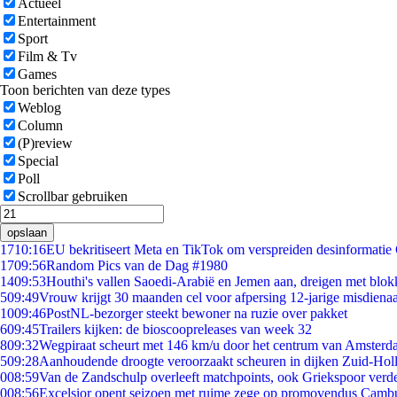
Actueel
Entertainment
Sport
Film & Tv
Games
Toon berichten van deze types
Weblog
Column
(P)review
Special
Poll
Scrollbar gebruiken
opslaan
17
10:16
EU bekritiseert Meta en TikTok om verspreiden desinformatie
17
09:56
Random Pics van de Dag #1980
14
09:53
Houthi's vallen Saoedi-Arabië en Jemen aan, dreigen met blok
5
09:49
Vrouw krijgt 30 maanden cel voor afpersing 12-jarige misdienaa
10
09:46
PostNL-bezorger steekt bewoner na ruzie over pakket
6
09:45
Trailers kijken: de bioscoopreleases van week 32
8
09:32
Wegpiraat scheurt met 146 km/u door het centrum van Amster
5
09:28
Aanhoudende droogte veroorzaakt scheuren in dijken Zuid-Hol
0
08:59
Van de Zandschulp overleeft matchpoints, ook Griekspoor verde
0
08:56
Excelsior opent seizoen met ruime zege op promovendus Camb