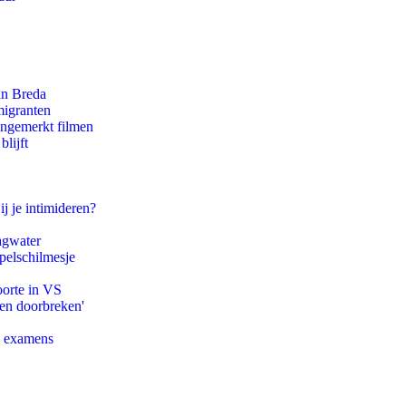
an Breda
migranten
ongemerkt filmen
lijft
ij je intimideren?
agwater
pelschilmesje
oorte in VS
pen doorbreken'
e examens