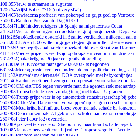
1
08:35
Nieuw te streamen in augustus
12
06:54
VrijMiBabes #316 (not very sfw!)
3
04:46
Niewiadoma profiteert van pokerspel en grijpt geel op Ventoux
35
00:07
Random Pics van de Dag #1979
25
18:47
Italië hindert reizigers uit Spanje na migratiecrisis Ceuta
24
18:31
Vier aanhoudingen na doodsbedreiging burgemeester Depla v
11
18:26
Smokkelbende opgerold in Spanje, verdienden miljoenen aan 
36
18:08
CDA en D66 willen ingrijpen tegen 'gluurbrillen' die mensen 
11
17:56
Benzineprijs daalt verder, onzekerheid over Straat van Hormuz b
41
17:47
Voedselprijzen wereldwijd op hoogste niveau in ruim drie jaar
23
14:33
Quake krijgt na 30 jaar een gratis uitbreiding
2
14:30
De FOK!Voetbalmanager 2026/2027 is begonnen
68
13:48
Meer agressie tegen een andersluidende politieke mening, laat j
31
11:52
Amsterdams dierenasiel DOA overspoeld met babykonijntjes
29
11:46
Kabinet geeft bedrijven geen compensatie voor schade door la
24
07/08
OM eist TBS tegen verwarde man die agenten stak met aardap
30
07/08
Tropische hitte keert zondag terug met lokaal 32 graden
30
07/08
Trump grijpt weer in op automatisch staatsburgerschap bij geb
56
07/08
Dikke Van Dale neemt 'vulvalippen' op: 'stigma op schaamlip
15
07/08
Meta krijgt half miljard boete voor mentale schade bij jongeren
20
07/08
Denemarken pakt AI-gebruik in scholen aan: extra mondeling
25
07/08
Peter Faber (82) overleden
0
07/08
Ajax veel te sterk voor Shelbourne, maar houdt schade beperkt
1
07/08
Nieuwkomers schitteren bij ruime Europese zege FC Twente
19
07/08
Random Pics van de Dag #1978