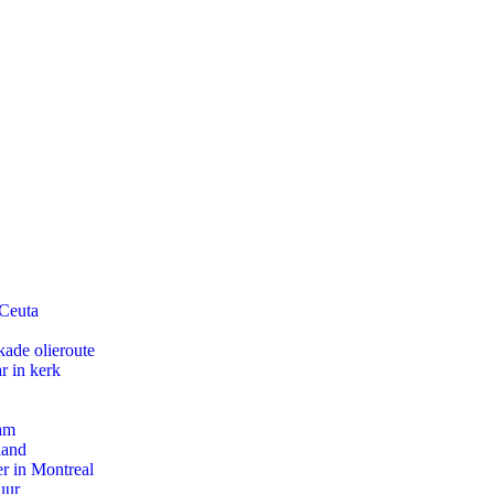
 Ceuta
kade olieroute
r in kerk
dam
land
r in Montreal
uur