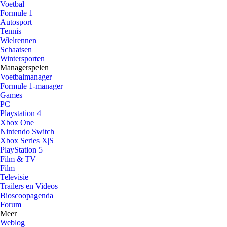
Voetbal
Formule 1
Autosport
Tennis
Wielrennen
Schaatsen
Wintersporten
Managerspelen
Voetbalmanager
Formule 1-manager
Games
PC
Playstation 4
Xbox One
Nintendo Switch
Xbox Series X|S
PlayStation 5
Film & TV
Film
Televisie
Trailers en Videos
Bioscoopagenda
Forum
Meer
Weblog