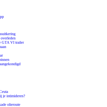
app
suitkering
d overleden
e GTA VI trailer
maan
ar
binnen
g aangekondigd
 Ceuta
j je intimideren?
kade olieroute