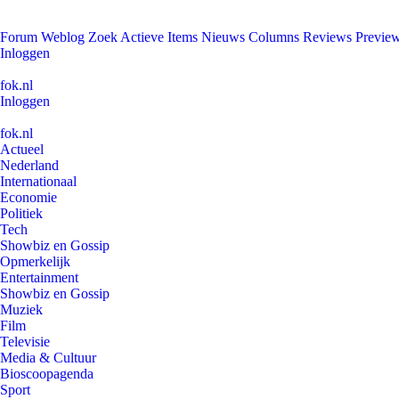
Forum
Weblog
Zoek
Actieve Items
Nieuws
Columns
Reviews
Previe
Inloggen
fok.nl
Inloggen
fok.nl
Actueel
Nederland
Internationaal
Economie
Politiek
Tech
Showbiz en Gossip
Opmerkelijk
Entertainment
Showbiz en Gossip
Muziek
Film
Televisie
Media & Cultuur
Bioscoopagenda
Sport