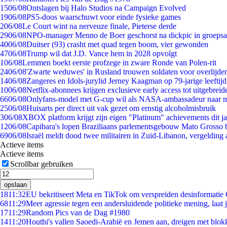
15
06/08
Ontslagen bij Halo Studios na Campaign Evolved
19
06/08
PS5-doos waarschuwt voor einde fysieke games
2
06/08
Le Court wint na nerveuze finale, Pieterse derde
29
06/08
NPO-manager Menno de Boer geschorst na dickpic in groeps
40
06/08
Duitser (93) crasht met quad tegen boom, vier gewonden
47
06/08
Trump wil dat J.D. Vance hem in 2028 opvolgt
1
06/08
Lemmen boekt eerste profzege in zware Ronde van Polen-rit
24
06/08
'Zwarte weduwes' in Rusland trouwen soldaten voor overlijden
14
06/08
Zangeres en Idols-jurylid Jerney Kaagman op 79-jarige leeftij
10
06/08
Netflix-abonnees krijgen exclusieve early access tot uitgebreid
66
06/08
Onlyfans-model met G-cup wil als NASA-ambassadeur naar 
25
06/08
Huisarts per direct uit vak gezet om ernstig alcoholmisbruik
3
06/08
XBOX platform krijgt zijn eigen "Platinum" achievements dit ja
12
06/08
Capibara's lopen Braziliaans parlementsgebouw Mato Grosso 
69
06/08
Israël meldt dood twee militairen in Zuid-Libanon, vergeldin
Actieve items
Actieve items
Scrollbar gebruiken
opslaan
18
11:32
EU bekritiseert Meta en TikTok om verspreiden desinformatie
68
11:29
Meer agressie tegen een andersluidende politieke mening, laat ji
17
11:29
Random Pics van de Dag #1980
14
11:20
Houthi's vallen Saoedi-Arabië en Jemen aan, dreigen met blok