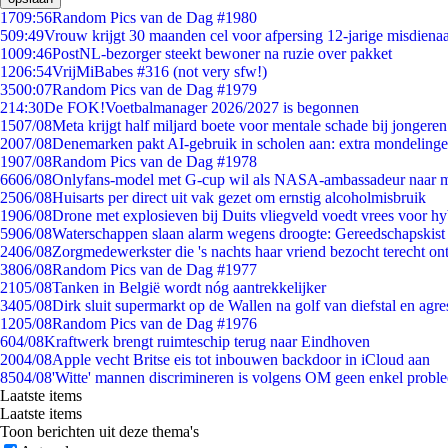
17
09:56
Random Pics van de Dag #1980
5
09:49
Vrouw krijgt 30 maanden cel voor afpersing 12-jarige misdienaa
10
09:46
PostNL-bezorger steekt bewoner na ruzie over pakket
12
06:54
VrijMiBabes #316 (not very sfw!)
35
00:07
Random Pics van de Dag #1979
2
14:30
De FOK!Voetbalmanager 2026/2027 is begonnen
15
07/08
Meta krijgt half miljard boete voor mentale schade bij jongeren
20
07/08
Denemarken pakt AI-gebruik in scholen aan: extra mondeling
19
07/08
Random Pics van de Dag #1978
66
06/08
Onlyfans-model met G-cup wil als NASA-ambassadeur naar 
25
06/08
Huisarts per direct uit vak gezet om ernstig alcoholmisbruik
19
06/08
Drone met explosieven bij Duits vliegveld voedt vrees voor hy
59
06/08
Waterschappen slaan alarm wegens droogte: Gereedschapskist
24
06/08
Zorgmedewerkster die 's nachts haar vriend bezocht terecht on
38
06/08
Random Pics van de Dag #1977
21
05/08
Tanken in België wordt nóg aantrekkelijker
34
05/08
Dirk sluit supermarkt op de Wallen na golf van diefstal en agre
12
05/08
Random Pics van de Dag #1976
6
04/08
Kraftwerk brengt ruimteschip terug naar Eindhoven
20
04/08
Apple vecht Britse eis tot inbouwen backdoor in iCloud aan
85
04/08
'Witte' mannen discrimineren is volgens OM geen enkel probl
Laatste items
Laatste items
Toon berichten uit deze thema's