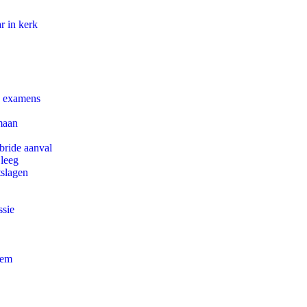
r in kerk
e examens
maan
bride aanval
 leeg
tslagen
ssie
eem