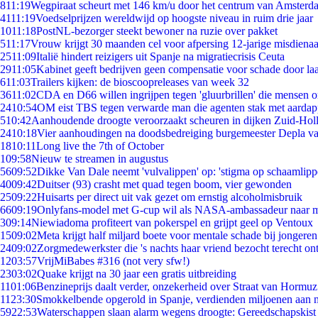
8
11:19
Wegpiraat scheurt met 146 km/u door het centrum van Amsterd
41
11:19
Voedselprijzen wereldwijd op hoogste niveau in ruim drie jaar
10
11:18
PostNL-bezorger steekt bewoner na ruzie over pakket
5
11:17
Vrouw krijgt 30 maanden cel voor afpersing 12-jarige misdienaa
25
11:09
Italië hindert reizigers uit Spanje na migratiecrisis Ceuta
29
11:05
Kabinet geeft bedrijven geen compensatie voor schade door la
6
11:03
Trailers kijken: de bioscoopreleases van week 32
36
11:02
CDA en D66 willen ingrijpen tegen 'gluurbrillen' die mensen 
24
10:54
OM eist TBS tegen verwarde man die agenten stak met aardap
5
10:42
Aanhoudende droogte veroorzaakt scheuren in dijken Zuid-Hol
24
10:18
Vier aanhoudingen na doodsbedreiging burgemeester Depla v
18
10:11
Long live the 7th of October
1
09:58
Nieuw te streamen in augustus
56
09:52
Dikke Van Dale neemt 'vulvalippen' op: 'stigma op schaamlip
40
09:42
Duitser (93) crasht met quad tegen boom, vier gewonden
25
09:22
Huisarts per direct uit vak gezet om ernstig alcoholmisbruik
66
09:19
Onlyfans-model met G-cup wil als NASA-ambassadeur naar 
3
09:14
Niewiadoma profiteert van pokerspel en grijpt geel op Ventoux
15
09:02
Meta krijgt half miljard boete voor mentale schade bij jongeren
24
09:02
Zorgmedewerkster die 's nachts haar vriend bezocht terecht on
12
03:57
VrijMiBabes #316 (not very sfw!)
23
03:02
Quake krijgt na 30 jaar een gratis uitbreiding
11
01:06
Benzineprijs daalt verder, onzekerheid over Straat van Hormuz 
11
23:30
Smokkelbende opgerold in Spanje, verdienden miljoenen aan 
59
22:53
Waterschappen slaan alarm wegens droogte: Gereedschapskist