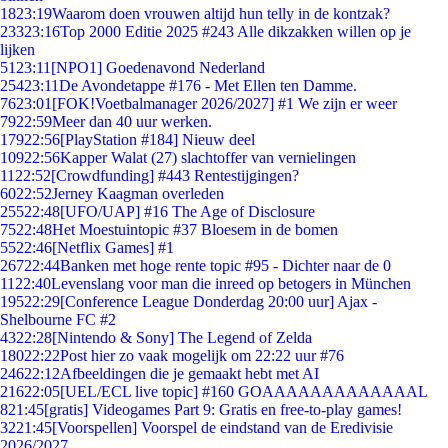
18
23:19
Waarom doen vrouwen altijd hun telly in de kontzak?
233
23:16
Top 2000 Editie 2025 #243 Alle dikzakken willen op je
lijken
51
23:11
[NPO1] Goedenavond Nederland
254
23:11
De Avondetappe #176 - Met Ellen ten Damme.
76
23:01
[FOK!Voetbalmanager 2026/2027] #1 We zijn er weer
79
22:59
Meer dan 40 uur werken.
179
22:56
[PlayStation #184] Nieuw deel
109
22:56
Kapper Walat (27) slachtoffer van vernielingen
11
22:52
[Crowdfunding] #443 Rentestijgingen?
60
22:52
Jerney Kaagman overleden
255
22:48
[UFO/UAP] #16 The Age of Disclosure
75
22:48
Het Moestuintopic #37 Bloesem in de bomen
55
22:46
[Netflix Games] #1
267
22:44
Banken met hoge rente topic #95 - Dichter naar de 0
11
22:40
Levenslang voor man die inreed op betogers in München
195
22:29
[Conference League Donderdag 20:00 uur] Ajax -
Shelbourne FC #2
43
22:28
[Nintendo & Sony] The Legend of Zelda
180
22:22
Post hier zo vaak mogelijk om 22:22 uur #76
246
22:12
Afbeeldingen die je gemaakt hebt met AI
216
22:05
[UEL/ECL live topic] #160 GOAAAAAAAAAAAAAL
8
21:45
[gratis] Videogames Part 9: Gratis en free-to-play games!
32
21:45
[Voorspellen] Voorspel de eindstand van de Eredivisie
2026/2027