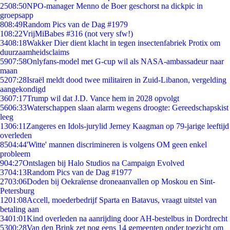
25
08:50
NPO-manager Menno de Boer geschorst na dickpic in
groepsapp
8
08:49
Random Pics van de Dag #1979
1
08:22
VrijMiBabes #316 (not very sfw!)
34
08:18
Wakker Dier dient klacht in tegen insectenfabriek Protix om
duurzaamheidsclaims
59
07:58
Onlyfans-model met G-cup wil als NASA-ambassadeur naar
maan
52
07:28
Israël meldt dood twee militairen in Zuid-Libanon, vergelding
aangekondigd
36
07:17
Trump wil dat J.D. Vance hem in 2028 opvolgt
56
06:33
Waterschappen slaan alarm wegens droogte: Gereedschapskist
leeg
13
06:11
Zangeres en Idols-jurylid Jerney Kaagman op 79-jarige leeftijd
overleden
85
04:44
'Witte' mannen discrimineren is volgens OM geen enkel
probleem
9
04:27
Ontslagen bij Halo Studios na Campaign Evolved
37
04:13
Random Pics van de Dag #1977
27
03:06
Doden bij Oekraïense droneaanvallen op Moskou en Sint-
Petersburg
12
01:08
Accell, moederbedrijf Sparta en Batavus, vraagt uitstel van
betaling aan
34
01:01
Kind overleden na aanrijding door AH-bestelbus in Dordrecht
53
00:28
Van den Brink zet nog eens 14 gemeenten onder toezicht om