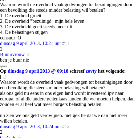
Waarom wordt de overheid vaak gedwongen tot bezuinigingen door
een bevolking die steeds minder belasting wil betalen?
1. De overheid groeit
2. De overheid "bezuinigd" mijn hele leven
3. De overheidd geeft steeds meer uit
4. De belastingen stijgen
censuur :O
dinsdag 9 april 2013, 10:21 uur
#11
2
Buuurvrouw
ben je buur nie
quote:
Op
dinsdag 9 april 2013 @ 09:18
schreef
zovty
het volgende:
[..]
Waarom wordt de overheid vaak gedwongen tot bezuinigingen door
een bevolking die steeds minder belasting wil betalen?
als ons geld nu eens in ons eigen land wordt investeerd ipv naar
europa, of al die andere geitenkaas landen die we moeten helpen, dan
zouden er al heel wat meer burgers belasting betalen.
nu zien we ons geld verdwijnen. niet gek he dat we dan niet meer
willen betalen.
dinsdag 9 april 2013, 10:24 uur
#12
2
CaZzzle