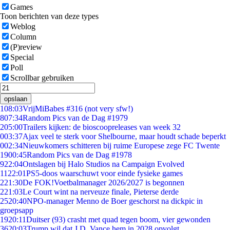
Games
Toon berichten van deze types
Weblog
Column
(P)review
Special
Poll
Scrollbar gebruiken
opslaan
1
08:03
VrijMiBabes #316 (not very sfw!)
8
07:34
Random Pics van de Dag #1979
2
05:00
Trailers kijken: de bioscoopreleases van week 32
0
03:37
Ajax veel te sterk voor Shelbourne, maar houdt schade beperkt
0
02:34
Nieuwkomers schitteren bij ruime Europese zege FC Twente
19
00:45
Random Pics van de Dag #1978
9
22:04
Ontslagen bij Halo Studios na Campaign Evolved
11
22:01
PS5-doos waarschuwt voor einde fysieke games
2
21:30
De FOK!Voetbalmanager 2026/2027 is begonnen
2
21:03
Le Court wint na nerveuze finale, Pieterse derde
25
20:40
NPO-manager Menno de Boer geschorst na dickpic in
groepsapp
19
20:11
Duitser (93) crasht met quad tegen boom, vier gewonden
36
20:03
Trump wil dat J.D. Vance hem in 2028 opvolgt