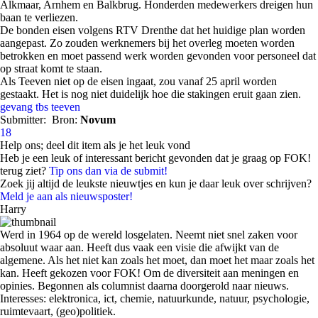
Alkmaar, Arnhem en Balkbrug. Honderden medewerkers dreigen hun
baan te verliezen.
De bonden eisen volgens RTV Drenthe dat het huidige plan worden
aangepast. Zo zouden werknemers bij het overleg moeten worden
betrokken en moet passend werk worden gevonden voor personeel dat
op straat komt te staan.
Als Teeven niet op de eisen ingaat, zou vanaf 25 april worden
gestaakt. Het is nog niet duidelijk hoe die stakingen eruit gaan zien.
gevang
tbs
teeven
Submitter:
Bron:
Novum
18
Help ons; deel dit item als je het leuk vond
Heb je een leuk of interessant bericht gevonden dat je graag op FOK!
terug ziet?
Tip ons dan via de submit!
Zoek jij altijd de leukste nieuwtjes en kun je daar leuk over schrijven?
Meld je aan als nieuwsposter!
Harry
Werd in 1964 op de wereld losgelaten. Neemt niet snel zaken voor
absoluut waar aan. Heeft dus vaak een visie die afwijkt van de
algemene. Als het niet kan zoals het moet, dan moet het maar zoals het
kan. Heeft gekozen voor FOK! Om de diversiteit aan meningen en
opinies. Begonnen als columnist daarna doorgerold naar nieuws.
Interesses: elektronica, ict, chemie, natuurkunde, natuur, psychologie,
ruimtevaart, (geo)politiek.