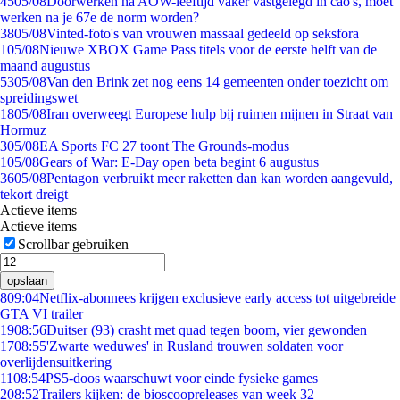
45
05/08
Doorwerken na AOW-leeftijd vaker vastgelegd in cao's, moet
werken na je 67e de norm worden?
38
05/08
Vinted-foto's van vrouwen massaal gedeeld op seksfora
1
05/08
Nieuwe XBOX Game Pass titels voor de eerste helft van de
maand augustus
53
05/08
Van den Brink zet nog eens 14 gemeenten onder toezicht om
spreidingswet
18
05/08
Iran overweegt Europese hulp bij ruimen mijnen in Straat van
Hormuz
3
05/08
EA Sports FC 27 toont The Grounds-modus
1
05/08
Gears of War: E-Day open beta begint 6 augustus
36
05/08
Pentagon verbruikt meer raketten dan kan worden aangevuld,
tekort dreigt
Actieve items
Actieve items
Scrollbar gebruiken
opslaan
8
09:04
Netflix-abonnees krijgen exclusieve early access tot uitgebreide
GTA VI trailer
19
08:56
Duitser (93) crasht met quad tegen boom, vier gewonden
17
08:55
'Zwarte weduwes' in Rusland trouwen soldaten voor
overlijdensuitkering
11
08:54
PS5-doos waarschuwt voor einde fysieke games
2
08:52
Trailers kijken: de bioscoopreleases van week 32