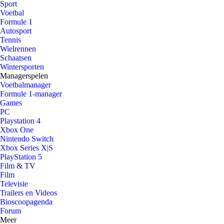
Sport
Voetbal
Formule 1
Autosport
Tennis
Wielrennen
Schaatsen
Wintersporten
Managerspelen
Voetbalmanager
Formule 1-manager
Games
PC
Playstation 4
Xbox One
Nintendo Switch
Xbox Series X|S
PlayStation 5
Film & TV
Film
Televisie
Trailers en Videos
Bioscoopagenda
Forum
Meer