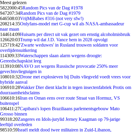
Meest gelezen
58220
00:45
Random Pics van de Dag #1978
9472
07:34
Random Pics van de Dag #1979
6465
08:03
VrijMiBabes #316 (not very sfw!)
2082
14:35
Onlyfans-model met G-cup wil als NASA-ambassadeur
naar maan
1446
14:09
Huisarts per direct uit vak gezet om ernstig alcoholmisbruik
1266
20:03
Trump wil dat J.D. Vance hem in 2028 opvolgt
1257
19:42
'Zwarte weduwes' in Rusland trouwen soldaten voor
overlijdensuitkering
1143
09:33
Waterschappen slaan alarm wegens droogte:
Gereedschapskist leeg
1139
10:08
NAVO zet wegens Russische provocatie 250% meer
gevechtsvliegtuigen in
1080
10:32
Drone met explosieven bij Duits vliegveld voedt vrees voor
hybride aanval
1069
10:28
Wakker Dier dient klacht in tegen insectenfabriek Protix om
duurzaamheidsclaims
1066
10:16
Iran en Oman eens over route Straat van Hormuz, VS
buitenspel
1064
11:27
Capibara's lopen Braziliaans parlementsgebouw Mato
Grosso binnen
993
18:20
Zangeres en Idols-jurylid Jerney Kaagman op 79-jarige
leeftijd overleden
985
10:59
Israël meldt dood twee militairen in Zuid-Libanon,