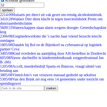
Scrollbar gebruiken
opslaan
22
14:09
Huisarts per direct uit vak gezet om ernstig alcoholmisbruik
34
10:28
Wakker Dier dient klacht in tegen insectenfabriek Protix om
duurzaamheidsclaims
56
09:33
Waterschappen slaan alarm wegens droogte: Gereedschapskist
leeg
23
06/08
Zorgmedewerkster die 's nachts haar vriend bezocht terecht
ontslagen
18
05/08
Datalek bij Bol en de Bijenkorf na cyberaanval op logistiek
partner Ceva
34
05/08
Kind overleden na aanrijding door AH-bestelbus in Dordrecht
6
05/08
Nieuw slachtoffer in kindermisbruikzaak zorgprofessional Jan
B. (66)
12
05/08
Accell, moederbedrijf Sparta en Batavus, vraagt uitstel van
betaling aan
38
05/08
Vinted-foto's van vrouwen massaal gedeeld op seksfora
53
05/08
Van den Brink zet nog eens 14 gemeenten onder toezicht om
spreidingswet