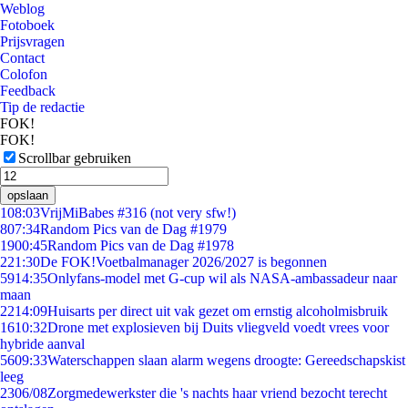
Weblog
Fotoboek
Prijsvragen
Contact
Colofon
Feedback
Tip de redactie
FOK!
FOK!
Scrollbar gebruiken
opslaan
1
08:03
VrijMiBabes #316 (not very sfw!)
8
07:34
Random Pics van de Dag #1979
19
00:45
Random Pics van de Dag #1978
2
21:30
De FOK!Voetbalmanager 2026/2027 is begonnen
59
14:35
Onlyfans-model met G-cup wil als NASA-ambassadeur naar
maan
22
14:09
Huisarts per direct uit vak gezet om ernstig alcoholmisbruik
16
10:32
Drone met explosieven bij Duits vliegveld voedt vrees voor
hybride aanval
56
09:33
Waterschappen slaan alarm wegens droogte: Gereedschapskist
leeg
23
06/08
Zorgmedewerkster die 's nachts haar vriend bezocht terecht