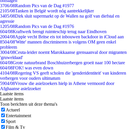
ontslagen
37
06/08
Random Pics van de Dag #1977
21
05/08
Tanken in België wordt nóg aantrekkelijker
34
05/08
Dirk sluit supermarkt op de Wallen na golf van diefstal en
agressie
12
05/08
Random Pics van de Dag #1976
6
04/08
Kraftwerk brengt ruimteschip terug naar Eindhoven
20
04/08
Apple vecht Britse eis tot inbouwen backdoor in iCloud aan
85
04/08
'Witte' mannen discrimineren is volgens OM geen enkel
probleem
30
04/08
Ceuta-leider noemt Marokkaanse grensaanval door migranten
'gruweldaad'
6
04/08
Grote natuurbrand Boschhuizerbergen groeit naar 100 hectare
6
04/08
FOK! was even down
41
04/08
Regering VS geeft scholen die 'genderidentiteit' van kinderen
verbergen voor ouders ultimatum
59
04/08
Vrouw die asielzoekers hielp in Athene vermoord door
Afghaanse asielzoeker
Laatste items
Laatste items
Toon berichten uit deze thema's
Actueel
Entertainment
Sport
Film & Tv