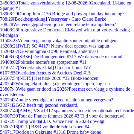
245
08:30
Totale zonsverduistering 12-08-2026 (Groenland, IJsland en
Spanje) #1
189
08:29
Oorlog Iran #136 Bridge and powerplant day incoming?
7
08:29
[Boekbespreking] Yesteryear - Caro Claire Burke
7
08:28
Wel eens geprobeerd jou in een relatie te manipuleren?
104
08:28
Progressieve Democraat El-Sayed wint nipt voorverkiezing
Michigan
115
08:23
Vrienden gaan op vakantie zonder mij uit te nodigen
132
08:21
[WLR SC #417] Nieuw deel openen was kaputt
152
08:07
De woningmarkt #96 Eenmaal, andermaal
214
08:03
[SBS6] De Bondgenoten #317 We dansen de macaroni
194
08:02
Politieke meme's en spotprenten #11
125
07:57
[Nederlands Elftal] Op naar Louis IV?
61
07:55
Overleden Acteurs & Actrices Deel #15
265
07:54
[NET5] Het blok 2026 #32 Blokkendozen
42
07:47
Woningtekort: dus ga je woningen slopen, logisch
238
07:43
Wie gaan er dood in 2026?Post met een vleugje cynisme de
overledenen.
33
07:43
Zou je vreemdgaan in een relatie kunnen vergeven?
38
07:42
GGZ heeft mij gezond verklaard.
230
07:40
[AMV] VS #1312 spammers van de internationale rechtsorde
240
07:39
Tour de France femmes 2026 #3 Tijd voor de borstcrawl
15
07:25
Trump wil dat J.D. Vance hem in 2028 opvolgt
150
07:18
[RTL] B&B vol liefde 6de seizoen #4
54
07:17
Oorlog in Oekraïne #1318 Drone baby drone