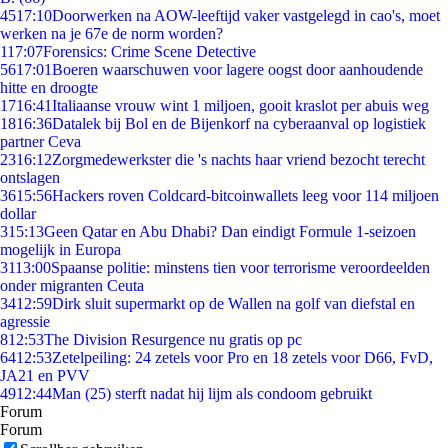
45
17:10
Doorwerken na AOW-leeftijd vaker vastgelegd in cao's, moet
werken na je 67e de norm worden?
1
17:07
Forensics: Crime Scene Detective
56
17:01
Boeren waarschuwen voor lagere oogst door aanhoudende
hitte en droogte
17
16:41
Italiaanse vrouw wint 1 miljoen, gooit kraslot per abuis weg
18
16:36
Datalek bij Bol en de Bijenkorf na cyberaanval op logistiek
partner Ceva
23
16:12
Zorgmedewerkster die 's nachts haar vriend bezocht terecht
ontslagen
36
15:56
Hackers roven Coldcard-bitcoinwallets leeg voor 114 miljoen
dollar
3
15:13
Geen Qatar en Abu Dhabi? Dan eindigt Formule 1-seizoen
mogelijk in Europa
31
13:00
Spaanse politie: minstens tien voor terrorisme veroordeelden
onder migranten Ceuta
34
12:59
Dirk sluit supermarkt op de Wallen na golf van diefstal en
agressie
8
12:53
The Division Resurgence nu gratis op pc
64
12:53
Zetelpeiling: 24 zetels voor Pro en 18 zetels voor D66, FvD,
JA21 en PVV
49
12:44
Man (25) sterft nadat hij lijm als condoom gebruikt
Forum
Forum