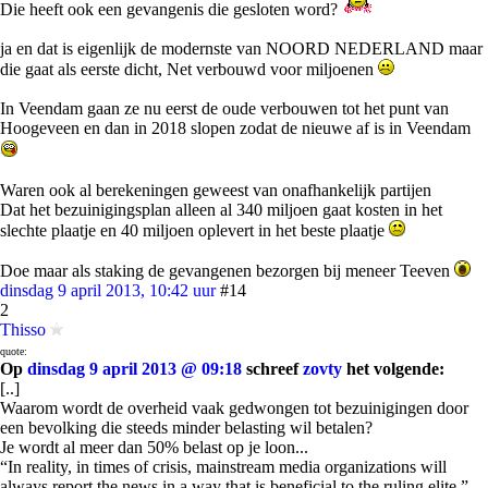
Die heeft ook een gevangenis die gesloten word?
ja en dat is eigenlijk de modernste van NOORD NEDERLAND maar
die gaat als eerste dicht, Net verbouwd voor miljoenen
In Veendam gaan ze nu eerst de oude verbouwen tot het punt van
Hoogeveen en dan in 2018 slopen zodat de nieuwe af is in Veendam
Waren ook al berekeningen geweest van onafhankelijk partijen
Dat het bezuinigingsplan alleen al 340 miljoen gaat kosten in het
slechte plaatje en 40 miljoen oplevert in het beste plaatje
Doe maar als staking de gevangenen bezorgen bij meneer Teeven
dinsdag 9 april 2013, 10:42 uur
#14
2
Thisso
quote:
Op
dinsdag 9 april 2013 @ 09:18
schreef
zovty
het volgende:
[..]
Waarom wordt de overheid vaak gedwongen tot bezuinigingen door
een bevolking die steeds minder belasting wil betalen?
Je wordt al meer dan 50% belast op je loon...
“In reality, in times of crisis, mainstream media organizations will
always report the news in a way that is beneficial to the ruling elite.”