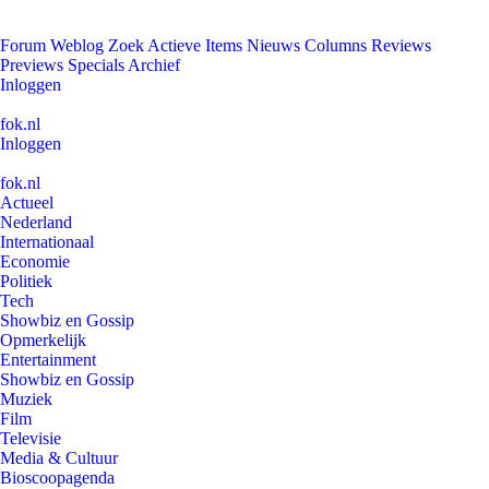
Forum
Weblog
Zoek
Actieve Items
Nieuws
Columns
Reviews
Previews
Specials
Archief
Inloggen
fok.nl
Inloggen
fok.nl
Actueel
Nederland
Internationaal
Economie
Politiek
Tech
Showbiz en Gossip
Opmerkelijk
Entertainment
Showbiz en Gossip
Muziek
Film
Televisie
Media & Cultuur
Bioscoopagenda