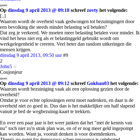
quote:
Op
dinsdag 9 april 2013 @ 09:18
schreef
zovty
het volgende:
[..]
Waarom wordt de overheid vaak gedwongen tot bezuinigingen door
een bevolking die steeds minder belasting wil betalen?
Dat zeg je verkeerd. We moeten meer belasting betalen voor minder. Ik
vind het heus niet erg als er belastinggeld gebruikt wordt om
werkgelegenheid te creeren. Veel beter dan random uitkeringen die
mensen krijgen.
dinsdag 9 april 2013, 09:50 uur
#9
2
John5
Coujonjeur
quote:
Op
dinsdag 9 april 2013 @ 09:12
schreef
Gokhan03
het volgende:
Waarom wordt bezuiniging vaak als een oplossing gezien door de
overheid?
Omdat je voor echte oplossingen eerst moet nadenken, en daar is de
overheid niet zo goed in. Dus dan is het makkelijker om half slapend
vanuit je bed de wegbezuinig-kaart te trekken.
En over een paar jaar is het weer janken dat het "met de kennis van
nu" toch niet zo'n strak plan was, en of er nog meer geld ingepompt
kan worden. Want ja, vooruit denken is voor doemdenkers.
There's no point for democracy when ignorance is celebrated.