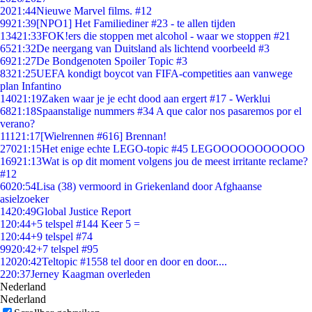
20
21:44
Nieuwe Marvel films. #12
99
21:39
[NPO1] Het Familiediner #23 - te allen tijden
134
21:33
FOK!ers die stoppen met alcohol - waar we stoppen #21
65
21:32
De neergang van Duitsland als lichtend voorbeeld #3
69
21:27
De Bondgenoten Spoiler Topic #3
83
21:25
UEFA kondigt boycot van FIFA-competities aan vanwege
plan Infantino
140
21:19
Zaken waar je je echt dood aan ergert #17 - Werklui
68
21:18
Spaanstalige nummers #34 A que calor nos pasaremos por el
verano?
111
21:17
[Wielrennen #616] Brennan!
270
21:15
Het enige echte LEGO-topic #45 LEGOOOOOOOOOOO
169
21:13
Wat is op dit moment volgens jou de meest irritante reclame?
#12
60
20:54
Lisa (38) vermoord in Griekenland door Afghaanse
asielzoeker
14
20:49
Global Justice Report
1
20:44
+5 telspel #144 Keer 5 =
1
20:44
+9 telspel #74
99
20:42
+7 telspel #95
120
20:42
Teltopic #1558 tel door en door en door....
2
20:37
Jerney Kaagman overleden
Nederland
Nederland