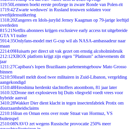
1
19:50
Lemmen boekt eerste profzege in zware Ronde van Polen-rit
17
19:42
'Zwarte weduwes' in Rusland trouwen soldaten voor
overlijdensuitkering
13
18:20
Zangeres en Idols-jurylid Jerney Kaagman op 79-jarige leeftijd
overleden
8
15:21
Netflix-abonnees krijgen exclusieve early access tot uitgebreide
GTA VI trailer
59
14:35
Onlyfans-model met G-cup wil als NASA-ambassadeur naar
maan
22
14:09
Huisarts per direct uit vak gezet om ernstig alcoholmisbruik
2
12:12
XBOX platform krijgt zijn eigen "Platinum" achievements dit
jaar
12
11:27
Capibara's lopen Braziliaans parlementsgebouw Mato Grosso
binnen
52
10:59
Israël meldt dood twee militairen in Zuid-Libanon, vergelding
aangekondigd
15
10:48
Hiroshima herdenkt slachtoffers atoombom, 81 jaar later
16
10:32
Drone met explosieven bij Duits vliegveld voedt vrees voor
hybride aanval
34
10:28
Wakker Dier dient klacht in tegen insectenfabriek Protix om
duurzaamheidsclaims
22
10:16
Iran en Oman eens over route Straat van Hormuz, VS
buitenspel
25
10:08
NAVO zet wegens Russische provocatie 250% meer
gevechtsvliegtuigen in