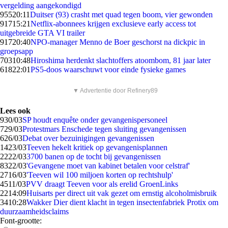
vergelding aangekondigd
955
20:11
Duitser (93) crasht met quad tegen boom, vier gewonden
917
15:21
Netflix-abonnees krijgen exclusieve early access tot
uitgebreide GTA VI trailer
917
20:40
NPO-manager Menno de Boer geschorst na dickpic in
groepsapp
703
10:48
Hiroshima herdenkt slachtoffers atoombom, 81 jaar later
618
22:01
PS5-doos waarschuwt voor einde fysieke games
▼ Advertentie door Refinery89
Lees ook
9
30/03
SP houdt enquête onder gevangenispersoneel
7
29/03
Protestmars Enschede tegen sluiting gevangenissen
6
26/03
Debat over bezuinigingen gevangenissen
14
23/03
Teeven hekelt kritiek op gevangenisplannen
22
22/03
3700 banen op de tocht bij gevangenissen
83
22/03
'Gevangene moet van kabinet betalen voor celstraf'
27
16/03
'Teeven wil 100 miljoen korten op rechtshulp'
45
11/03
PVV draagt Teeven voor als erelid GroenLinks
22
14:09
Huisarts per direct uit vak gezet om ernstig alcoholmisbruik
34
10:28
Wakker Dier dient klacht in tegen insectenfabriek Protix om
duurzaamheidsclaims
Font-grootte: