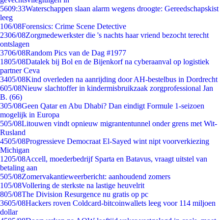
56
09:33
Waterschappen slaan alarm wegens droogte: Gereedschapskist
leeg
1
06/08
Forensics: Crime Scene Detective
23
06/08
Zorgmedewerkster die 's nachts haar vriend bezocht terecht
ontslagen
37
06/08
Random Pics van de Dag #1977
18
05/08
Datalek bij Bol en de Bijenkorf na cyberaanval op logistiek
partner Ceva
34
05/08
Kind overleden na aanrijding door AH-bestelbus in Dordrecht
6
05/08
Nieuw slachtoffer in kindermisbruikzaak zorgprofessional Jan
B. (66)
3
05/08
Geen Qatar en Abu Dhabi? Dan eindigt Formule 1-seizoen
mogelijk in Europa
5
05/08
Litouwen vindt opnieuw migrantentunnel onder grens met Wit-
Rusland
45
05/08
Progressieve Democraat El-Sayed wint nipt voorverkiezing
Michigan
12
05/08
Accell, moederbedrijf Sparta en Batavus, vraagt uitstel van
betaling aan
5
05/08
Zomervakantieweerbericht: aanhoudend zomers
1
05/08
Vollering de sterkste na lastige heuvelrit
8
05/08
The Division Resurgence nu gratis op pc
36
05/08
Hackers roven Coldcard-bitcoinwallets leeg voor 114 miljoen
dollar