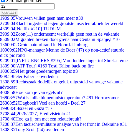
Scrollbar gebruiken
opslaan
19
09:05
Vrouwen willen geen man meer #30
27
09:04
Klacht ingediend tegen grootste insectenfabriek ter wereld
43
09:04
[Netflix #210] TUDUM
39
09:02
Zoon(11) onderneemt werkelijk geen reet in de vakantie
85
09:02
Migranten breken door grens naar Ceuta in Spanje,l #10
136
09:02
Grote natuurbrand in Noord-Limburg
109
09:02
NPO-manager Menno de Boer (47) op non-actief stuurde
dick-pic rond
92
09:01
[INFLUENCERS #295] Van flodderslinger tot Shrek-crème
18
09:00
[ATP Tour] #169 Tosti Tallon back on fire
100
08:59
Het grote goedemorgen topic #3
9
08:59
Peter Faber is overleden
13
08:59
Rechtszaak dodelijk ongeluk uitgesteld vanwege vakantie
advocaat
40
08:58
Hoe kom je van egels af?
168
08:57
Wat is jullie binnenhuistemperatuur? #81 Horrorzomer
263
08:52
[Dagboek] Veel aan hoofd - Deel 27
199
08:45
Israel en Gaza #17
27
08:44
[2026/2027] Eredivisietoto #1
17
08:40
Hoe ga jij om met een relatiebreuk?
72
08:37
Een tactische/militaire analyse van het front in Oekraïne #31
13
08:35
Tony Scott (54) overleden