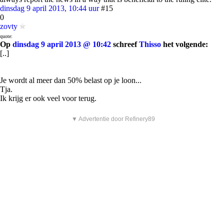
dinsdag 9 april 2013, 10:44 uur
#15
0
zovty
quote:
Op
dinsdag 9 april 2013 @ 10:42
schreef
Thisso
het volgende:
[..]
Je wordt al meer dan 50% belast op je loon...
Tja.
Ik krijg er ook veel voor terug.
▼ Advertentie door Refinery89