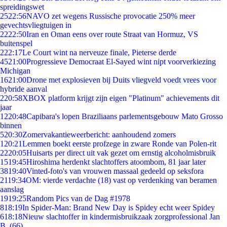
spreidingswet
25
22:56
NAVO zet wegens Russische provocatie 250% meer
gevechtsvliegtuigen in
22
22:50
Iran en Oman eens over route Straat van Hormuz, VS
buitenspel
2
22:17
Le Court wint na nerveuze finale, Pieterse derde
45
21:00
Progressieve Democraat El-Sayed wint nipt voorverkiezing
Michigan
16
21:00
Drone met explosieven bij Duits vliegveld voedt vrees voor
hybride aanval
2
20:58
XBOX platform krijgt zijn eigen "Platinum" achievements dit
jaar
12
20:48
Capibara's lopen Braziliaans parlementsgebouw Mato Grosso
binnen
5
20:30
Zomervakantieweerbericht: aanhoudend zomers
1
20:21
Lemmen boekt eerste profzege in zware Ronde van Polen-rit
22
20:05
Huisarts per direct uit vak gezet om ernstig alcoholmisbruik
15
19:45
Hiroshima herdenkt slachtoffers atoombom, 81 jaar later
38
19:40
Vinted-foto's van vrouwen massaal gedeeld op seksfora
21
19:34
OM: vierde verdachte (18) vast op verdenking van beramen
aanslag
19
19:25
Random Pics van de Dag #1978
8
18:19
In Spider-Man: Brand New Day is Spidey echt weer Spidey
6
18:18
Nieuw slachtoffer in kindermisbruikzaak zorgprofessional Jan
B. (66)