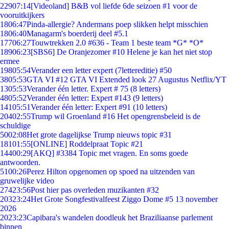
229
07:14
[Videoland] B&B vol liefde 6de seizoen #1 voor de
vooruitkijkers
18
06:47
Pinda-allergie? Andermans poep slikken helpt misschien
18
06:40
Managarm's boerderij deel #5.1
177
06:27
Touwtrekken 2.0 #636 - Team 1 beste team *G* *O*
189
06:23
[SBS6] De Oranjezomer #10 Helene je kan het niet stop
ermee
198
05:54
Verander een letter expert (7lettereditie) #50
38
05:53
GTA VI #12 GTA VI Extended look 27 Augustus Netflix/YT
13
05:53
Verander één letter. Expert # 75 (8 letters)
48
05:52
Verander één letter: Expert #143 (9 letters)
141
05:51
Verander één letter: Expert #91 (10 letters)
204
02:55
Trump wil Groenland #16 Het opengrensbeleid is de
schuldige
50
02:08
Het grote dagelijkse Trump nieuws topic #31
181
01:55
[ONLINE] Roddelpraat Topic #21
144
00:29
[AKQ] #3384 Topic met vragen. En soms goede
antwoorden.
51
00:26
Perez Hilton opgenomen op spoed na uitzenden van
gruwelijke video
274
23:56
Post hier pas overleden muzikanten #32
203
23:24
Het Grote Songfestivalfeest Ziggo Dome #5 13 november
2026
20
23:23
Capibara's wandelen doodleuk het Braziliaanse parlement
binnen