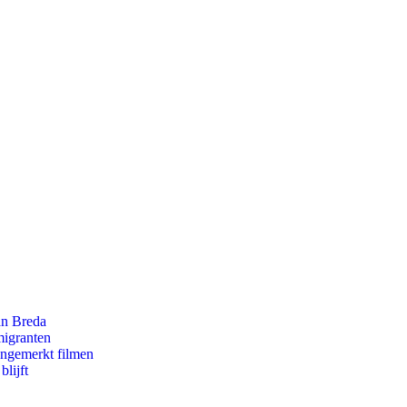
an Breda
migranten
ongemerkt filmen
lijft