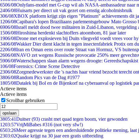
65
06/08
Onlyfans-model met G-cup wil als NASA-ambassadeur naar 
24
06/08
Huisarts per direct uit vak gezet om ernstig alcoholmisbruik
3
06/08
XBOX platform krijgt zijn eigen "Platinum" achievements dit ja
12
06/08
Capibara's lopen Braziliaans parlementsgebouw Mato Grosso 
69
06/08
Israël meldt dood twee militairen in Zuid-Libanon, vergeldin
15
06/08
Hiroshima herdenkt slachtoffers atoombom, 81 jaar later
19
06/08
Drone met explosieven bij Duits vliegveld voedt vrees voor hy
34
06/08
Wakker Dier dient klacht in tegen insectenfabriek Protix om 
22
06/08
Iran en Oman eens over route Straat van Hormuz, VS buitensp
26
06/08
NAVO zet wegens Russische provocatie 250% meer gevechtsvl
59
06/08
Waterschappen slaan alarm wegens droogte: Gereedschapskist
1
06/08
Forensics: Crime Scene Detective
23
06/08
Zorgmedewerkster die 's nachts haar vriend bezocht terecht on
38
06/08
Random Pics van de Dag #1977
18
05/08
Datalek bij Bol en de Bijenkorf na cyberaanval op logistiek pa
Actieve items
Actieve items
Scrollbar gebruiken
opslaan
38
05:41
Duitser (93) crasht met quad tegen boom, vier gewonden
12
03:57
VrijMiBabes #316 (not very sfw!)
65
03:26
Meer agressie tegen een andersluidende politieke mening, laat j
23
03:02
Quake krijgt na 30 jaar een gratis uitbreiding