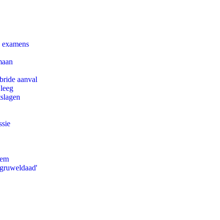
e examens
maan
bride aanval
 leeg
tslagen
ssie
eem
'gruweldaad'