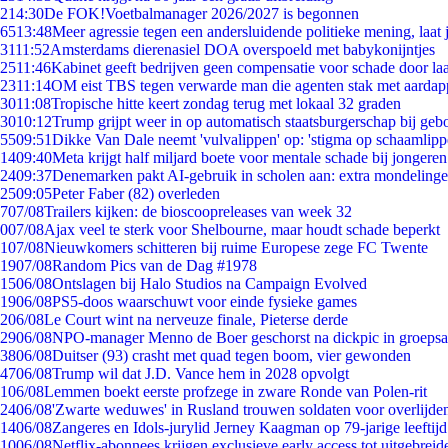
2
14:30
De FOK!Voetbalmanager 2026/2027 is begonnen
65
13:48
Meer agressie tegen een andersluidende politieke mening, laat j
31
11:52
Amsterdams dierenasiel DOA overspoeld met babykonijntjes
25
11:46
Kabinet geeft bedrijven geen compensatie voor schade door la
23
11:14
OM eist TBS tegen verwarde man die agenten stak met aardap
30
11:08
Tropische hitte keert zondag terug met lokaal 32 graden
30
10:12
Trump grijpt weer in op automatisch staatsburgerschap bij geb
55
09:51
Dikke Van Dale neemt 'vulvalippen' op: 'stigma op schaamlip
14
09:40
Meta krijgt half miljard boete voor mentale schade bij jongeren
24
09:37
Denemarken pakt AI-gebruik in scholen aan: extra mondeling
25
09:05
Peter Faber (82) overleden
7
07/08
Trailers kijken: de bioscoopreleases van week 32
0
07/08
Ajax veel te sterk voor Shelbourne, maar houdt schade beperkt
1
07/08
Nieuwkomers schitteren bij ruime Europese zege FC Twente
19
07/08
Random Pics van de Dag #1978
15
06/08
Ontslagen bij Halo Studios na Campaign Evolved
19
06/08
PS5-doos waarschuwt voor einde fysieke games
2
06/08
Le Court wint na nerveuze finale, Pieterse derde
29
06/08
NPO-manager Menno de Boer geschorst na dickpic in groeps
38
06/08
Duitser (93) crasht met quad tegen boom, vier gewonden
47
06/08
Trump wil dat J.D. Vance hem in 2028 opvolgt
1
06/08
Lemmen boekt eerste profzege in zware Ronde van Polen-rit
24
06/08
'Zwarte weduwes' in Rusland trouwen soldaten voor overlijden
14
06/08
Zangeres en Idols-jurylid Jerney Kaagman op 79-jarige leeftij
10
06/08
Netflix-abonnees krijgen exclusieve early access tot uitgebreid