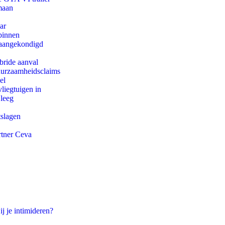
maan
ar
binnen
g aangekondigd
bride aanval
duurzaamheidsclaims
el
iegtuigen in
 leeg
tslagen
rtner Ceva
ij je intimideren?