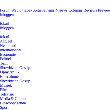
Forum
Weblog
Zoek
Actieve Items
Nieuws
Columns
Reviews
Previe
Inloggen
fok.nl
Inloggen
fok.nl
Actueel
Nederland
Internationaal
Economie
Politiek
Tech
Showbiz en Gossip
Opmerkelijk
Entertainment
Showbiz en Gossip
Muziek
Film
Televisie
Media & Cultuur
Bioscoopagenda
Sport