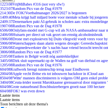
12
23:08
VrijMiBabes #316 (not very sfw!)
35
23:07
Random Pics van de Dag #1979
2
14:30
De FOK!Voetbalmanager 2026/2027 is begonnen
14
09:40
Meta krijgt half miljard boete voor mentale schade bij jongeren
24
09:37
Denemarken pakt AI-gebruik in scholen aan: extra mondeling
19
07/08
Random Pics van de Dag #1978
65
06/08
Onlyfans-model met G-cup wil als NASA-ambassadeur naar 
24
06/08
Huisarts per direct uit vak gezet om ernstig alcoholmisbruik
19
06/08
Drone met explosieven bij Duits vliegveld voedt vrees voor hy
59
06/08
Waterschappen slaan alarm wegens droogte: Gereedschapskist
23
06/08
Zorgmedewerkster die 's nachts haar vriend bezocht terecht on
38
06/08
Random Pics van de Dag #1977
21
05/08
Tanken in België wordt nóg aantrekkelijker
34
05/08
Dirk sluit supermarkt op de Wallen na golf van diefstal en agre
12
05/08
Random Pics van de Dag #1976
6
04/08
Kraftwerk brengt ruimteschip terug naar Eindhoven
20
04/08
Apple vecht Britse eis tot inbouwen backdoor in iCloud aan
85
04/08
'Witte' mannen discrimineren is volgens OM geen enkel probl
34
04/08
Ceuta-leider noemt Marokkaanse grensaanval door migranten 
6
04/08
Grote natuurbrand Boschhuizerbergen groeit naar 100 hectare
6
04/08
FOK! was even down
Laatste items
Laatste items
Toon berichten uit deze thema's