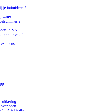
ij je intimideren?
agwater
pelschilmesje
oorte in VS
pen doorbreken'
e examens
app
suitkering
d overleden
e GTA VI trailer