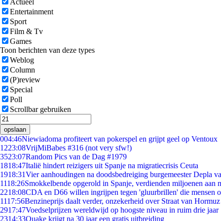
Actueel
Entertainment
Sport
Film & Tv
Games
Toon berichten van deze types
Weblog
Column
(P)review
Special
Poll
Scrollbar gebruiken
opslaan
0
04:46
Niewiadoma profiteert van pokerspel en grijpt geel op Ventoux
12
23:08
VrijMiBabes #316 (not very sfw!)
35
23:07
Random Pics van de Dag #1979
18
18:47
Italië hindert reizigers uit Spanje na migratiecrisis Ceuta
19
18:31
Vier aanhoudingen na doodsbedreiging burgemeester Depla v
11
18:26
Smokkelbende opgerold in Spanje, verdienden miljoenen aan 
22
18:08
CDA en D66 willen ingrijpen tegen 'gluurbrillen' die mensen 
11
17:56
Benzineprijs daalt verder, onzekerheid over Straat van Hormuz b
29
17:47
Voedselprijzen wereldwijd op hoogste niveau in ruim drie jaar
23
14:33
Quake krijgt na 30 jaar een gratis uitbreiding