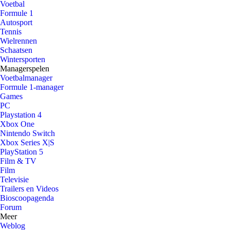
Voetbal
Formule 1
Autosport
Tennis
Wielrennen
Schaatsen
Wintersporten
Managerspelen
Voetbalmanager
Formule 1-manager
Games
PC
Playstation 4
Xbox One
Nintendo Switch
Xbox Series X|S
PlayStation 5
Film & TV
Film
Televisie
Trailers en Videos
Bioscoopagenda
Forum
Meer
Weblog