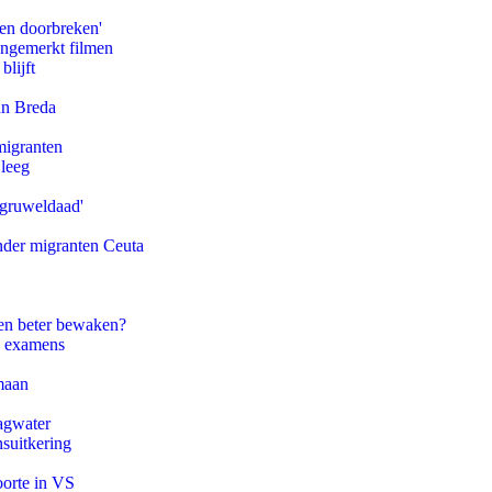
pen doorbreken'
ongemerkt filmen
blijft
an Breda
migranten
 leeg
'gruweldaad'
onder migranten Ceuta
en beter bewaken?
e examens
maan
agwater
suitkering
oorte in VS