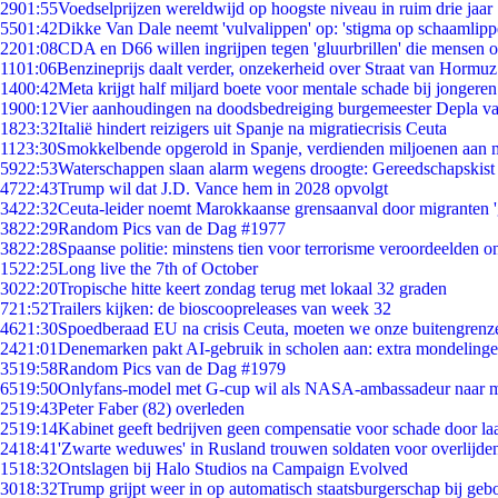
29
01:55
Voedselprijzen wereldwijd op hoogste niveau in ruim drie jaar
55
01:42
Dikke Van Dale neemt 'vulvalippen' op: 'stigma op schaamlip
22
01:08
CDA en D66 willen ingrijpen tegen 'gluurbrillen' die mensen 
11
01:06
Benzineprijs daalt verder, onzekerheid over Straat van Hormuz 
14
00:42
Meta krijgt half miljard boete voor mentale schade bij jongeren
19
00:12
Vier aanhoudingen na doodsbedreiging burgemeester Depla v
18
23:32
Italië hindert reizigers uit Spanje na migratiecrisis Ceuta
11
23:30
Smokkelbende opgerold in Spanje, verdienden miljoenen aan 
59
22:53
Waterschappen slaan alarm wegens droogte: Gereedschapskist
47
22:43
Trump wil dat J.D. Vance hem in 2028 opvolgt
34
22:32
Ceuta-leider noemt Marokkaanse grensaanval door migranten 
38
22:29
Random Pics van de Dag #1977
38
22:28
Spaanse politie: minstens tien voor terrorisme veroordeelden 
15
22:25
Long live the 7th of October
30
22:20
Tropische hitte keert zondag terug met lokaal 32 graden
7
21:52
Trailers kijken: de bioscoopreleases van week 32
46
21:30
Spoedberaad EU na crisis Ceuta, moeten we onze buitengrenz
24
21:01
Denemarken pakt AI-gebruik in scholen aan: extra mondeling
35
19:58
Random Pics van de Dag #1979
65
19:50
Onlyfans-model met G-cup wil als NASA-ambassadeur naar 
25
19:43
Peter Faber (82) overleden
25
19:14
Kabinet geeft bedrijven geen compensatie voor schade door la
24
18:41
'Zwarte weduwes' in Rusland trouwen soldaten voor overlijden
15
18:32
Ontslagen bij Halo Studios na Campaign Evolved
30
18:32
Trump grijpt weer in op automatisch staatsburgerschap bij geb