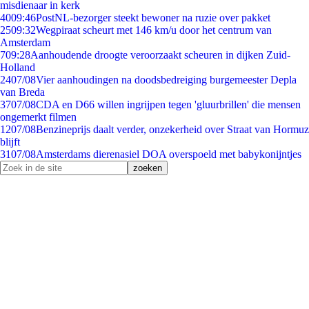
misdienaar in kerk
40
09:46
PostNL-bezorger steekt bewoner na ruzie over pakket
25
09:32
Wegpiraat scheurt met 146 km/u door het centrum van
Amsterdam
7
09:28
Aanhoudende droogte veroorzaakt scheuren in dijken Zuid-
Holland
24
07/08
Vier aanhoudingen na doodsbedreiging burgemeester Depla
van Breda
37
07/08
CDA en D66 willen ingrijpen tegen 'gluurbrillen' die mensen
ongemerkt filmen
12
07/08
Benzineprijs daalt verder, onzekerheid over Straat van Hormuz
blijft
31
07/08
Amsterdams dierenasiel DOA overspoeld met babykonijntjes