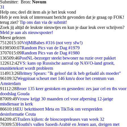
Submitter:
Bron:
Novum
31
Help ons; deel dit item als je het leuk vond
Heb je een leuk of interessant bericht gevonden dat je graag op FOK!
terug ziet?
Tip ons dan via de submit!
Zoek jij altijd de leukste nieuwtjes en kun je daar leuk over schrijven?
Meld je aan als nieuwsposter!
Meest gelezen
75120
15:10
VrijMiBabes #316 (not very sfw!)
61985
00:07
Random Pics van de Dag #1979
37070
15:09
Random Pics van de Dag #1980
1365
09:46
PostNL-bezorger steekt bewoner na ruzie over pakket
1226
12:42
VS: kans op Russische aanval op NAVO-land groeit,
munitietekort wordt probleem
1149
13:26
Britney Spears: "Ik geloof dat ik heb gefaald als moeder"
961
09:32
Wegpiraat scheurt met 146 km/u door het centrum van
Amsterdam
911
12:28
Broer 135 keer gestoken en gesneden: zes jaar cel en tbs voor
doodslag Gouda
870
09:49
Vrouw krijgt 30 maanden cel voor afpersing 12-jarige
misdienaar in kerk
866
10:16
EU bekritiseert Meta en TikTok om verspreiden
desinformatie Ceuta
842
09:45
Trailers kijken: de bioscoopreleases van week 32
793
09:53
Houthi's vallen Saoedi-Arabië en Jemen aan, dreigen met