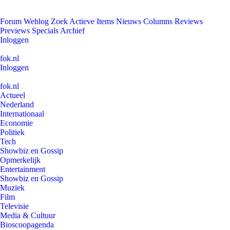
Forum
Weblog
Zoek
Actieve Items
Nieuws
Columns
Reviews
Previews
Specials
Archief
Inloggen
fok.nl
Inloggen
fok.nl
Actueel
Nederland
Internationaal
Economie
Politiek
Tech
Showbiz en Gossip
Opmerkelijk
Entertainment
Showbiz en Gossip
Muziek
Film
Televisie
Media & Cultuur
Bioscoopagenda