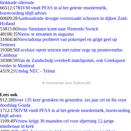
blokkade olieroute
665
12:17
RIVM vindt PFAS in al het geteste moedermelk,
borstvoeding blijft advies
606
09:28
Aanhoudende droogte veroorzaakt scheuren in dijken Zuid-
Holland
538
15:00
Jesus Simulator komt naar Nintendo Switch
481
08:35
Nieuw te streamen in augustus
316
04:46
Niewiadoma profiteert van pokerspel en grijpt geel op
Ventoux
193
08:56
Excelsior opent seizoen met ruime zege op promovendus
Cambuur
183
08:59
Van de Zandschulp overleeft matchpoints, ook Griekspoor
verder in Montreal
43
19:21
Uitslag NEC - Telstar
▼ Advertentie door Refinery89
Lees ook
9
12:28
Broer 135 keer gestoken en gesneden: zes jaar cel en tbs voor
doodslag Gouda
17
12:17
RIVM vindt PFAS in al het geteste moedermelk, borstvoeding
blijft advies
11
09:49
Vrouw krijgt 30 maanden cel voor afpersing 12-jarige
misdienaar in kerk