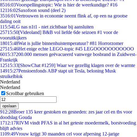
85
16:03
Voorspellingstopic: Wie is hier de weerkundige? #16
121
16:02
Saxofoon sound (deel 2)
35
16:01
Vertrouwen in economie neemt flink af, op een na grootse
daling ooit
1
15:54
LG nas n1t1 - niet zichtbaar bij aansluiten
257
15:50
[Videoland] B&B vol liefde 6de seizoen #1 voor de
vooruitkijkers
180
15:48
Wat is jullie binnenhuistemperatuur? #81 Horrorzomer
275
15:46
Het enige echte LEGO-topic #45 LEGOOOOOOOOOOO
60
15:37
200.000 mensen geëvacueerd vanwege bosbrand in Zuidwest-
Frankrijk
125
15:33
[ShowChat #1259] Waar we gezellig klagen over de warmte
149
15:27
Pensioenfonds ABP stapt uit Tesla, beloning Musk
struikelblok
Nederland
Nederland
Scrollbar gebruiken
opslaan
9
12:28
Broer 135 keer gestoken en gesneden: zes jaar cel en tbs voor
doodslag Gouda
17
12:17
RIVM vindt PFAS in al het geteste moedermelk, borstvoeding
blijft advies
11
09:49
Vrouw krijgt 30 maanden cel voor afpersing 12-jarige