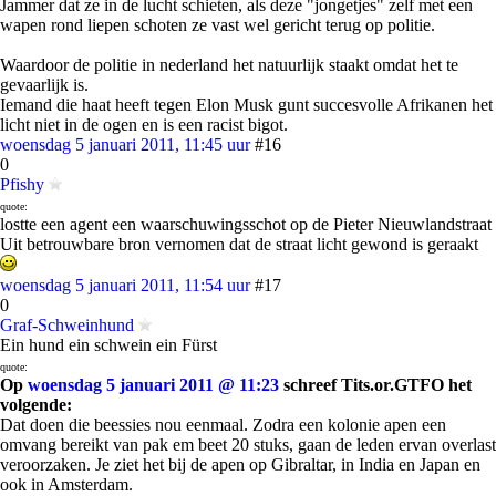
Jammer dat ze in de lucht schieten, als deze "jongetjes" zelf met een
wapen rond liepen schoten ze vast wel gericht terug op politie.
Waardoor de politie in nederland het natuurlijk staakt omdat het te
gevaarlijk is.
Iemand die haat heeft tegen Elon Musk gunt succesvolle Afrikanen het
licht niet in de ogen en is een racist bigot.
woensdag 5 januari 2011, 11:45 uur
#16
0
Pfishy
quote:
lostte een agent een waarschuwingsschot op de Pieter Nieuwlandstraat
Uit betrouwbare bron vernomen dat de straat licht gewond is geraakt
woensdag 5 januari 2011, 11:54 uur
#17
0
Graf-Schweinhund
Ein hund ein schwein ein Fürst
quote:
Op
woensdag 5 januari 2011 @ 11:23
schreef Tits.or.GTFO het
volgende:
Dat doen die beessies nou eenmaal. Zodra een kolonie apen een
omvang bereikt van pak em beet 20 stuks, gaan de leden ervan overlast
veroorzaken. Je ziet het bij de apen op Gibraltar, in India en Japan en
ook in Amsterdam.