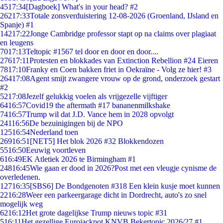
45
17:34
[Dagboek] What's in your head? #2
262
17:33
Totale zonsverduistering 12-08-2026 (Groenland, IJsland en
Spanje) #1
142
17:22
Jonge Cambridge professor stapt op na claims over plagiaat
en leugens
70
17:13
Teltopic #1567 tel door en door en door....
276
17:11
Protesten en blokkades van Extinction Rebellion #24 Eieren
78
17:10
Franky en Coen bakken friet in Oekraïne - Volg ze hier! #3
264
17:08
Agent smijt zwangere vrouw op de grond, onderzoek gestart
#2
52
17:08
Jezelf gelukkig voelen als vrijgezelle vijftiger
64
16:57
Covid19 the aftermath #17 bananenmilkshake
74
16:57
Trump wil dat J.D. Vance hem in 2028 opvolgt
241
16:56
De bezuinigingen bij de NPO
125
16:54
Nederland toen
269
16:51
[NET5] Het blok 2026 #32 Blokkendozen
55
16:50
Eeuwig voortleven
6
16:49
EK Atletiek 2026 te Birmingham #1
248
16:45
Wie gaan er dood in 2026?Post met een vleugje cynisme de
overledenen.
127
16:35
[SBS6] De Bondgenoten #318 Een klein kusje moet kunnen
22
16:28
Weer een parkeergarage dicht in Dordrecht, auto's zo snel
mogelijk weg
62
16:12
Het grote dagelijkse Trump nieuws topic #31
5
16:11
Het gezellige Eurojackpot KNVB Bekertopic 2026/27 #1