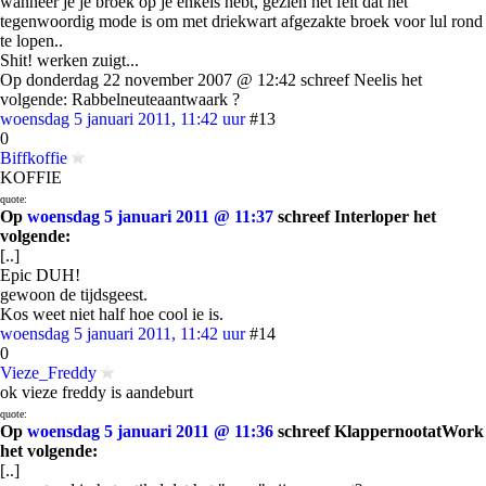
wanneer je je broek op je enkels hebt, gezien het feit dat het
tegenwoordig mode is om met driekwart afgezakte broek voor lul rond
te lopen..
Shit! werken zuigt...
Op donderdag 22 november 2007 @ 12:42 schreef Neelis het
volgende: Rabbelneuteaantwaark ?
woensdag 5 januari 2011, 11:42 uur
#13
0
Biffkoffie
KOFFIE
quote:
Op
woensdag 5 januari 2011 @ 11:37
schreef Interloper het
volgende:
[..]
Epic DUH!
gewoon de tijdsgeest.
Kos weet niet half hoe cool ie is.
woensdag 5 januari 2011, 11:42 uur
#14
0
Vieze_Freddy
ok vieze freddy is aandeburt
quote:
Op
woensdag 5 januari 2011 @ 11:36
schreef KlappernootatWork
het volgende:
[..]