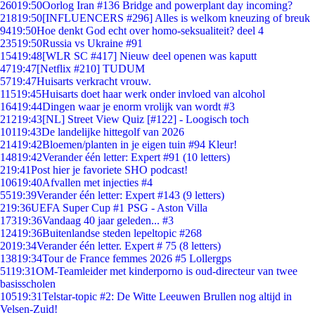
260
19:50
Oorlog Iran #136 Bridge and powerplant day incoming?
218
19:50
[INFLUENCERS #296] Alles is welkom kneuzing of breuk
94
19:50
Hoe denkt God echt over homo-seksualiteit? deel 4
235
19:50
Russia vs Ukraine #91
154
19:48
[WLR SC #417] Nieuw deel openen was kaputt
47
19:47
[Netflix #210] TUDUM
57
19:47
Huisarts verkracht vrouw.
115
19:45
Huisarts doet haar werk onder invloed van alcohol
164
19:44
Dingen waar je enorm vrolijk van wordt #3
212
19:43
[NL] Street View Quiz [#122] - Loogisch toch
101
19:43
De landelijke hittegolf van 2026
214
19:42
Bloemen/planten in je eigen tuin #94 Kleur!
148
19:42
Verander één letter: Expert #91 (10 letters)
2
19:41
Post hier je favoriete SHO podcast!
106
19:40
Afvallen met injecties #4
55
19:39
Verander één letter: Expert #143 (9 letters)
2
19:36
UEFA Super Cup #1 PSG - Aston Villa
173
19:36
Vandaag 40 jaar geleden... #3
124
19:36
Buitenlandse steden lepeltopic #268
20
19:34
Verander één letter. Expert # 75 (8 letters)
138
19:34
Tour de France femmes 2026 #5 Lollergps
51
19:31
OM-Teamleider met kinderporno is oud-directeur van twee
basisscholen
105
19:31
Telstar-topic #2: De Witte Leeuwen Brullen nog altijd in
Velsen-Zuid!