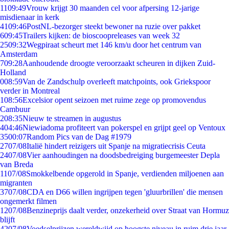
11
09:49
Vrouw krijgt 30 maanden cel voor afpersing 12-jarige
misdienaar in kerk
41
09:46
PostNL-bezorger steekt bewoner na ruzie over pakket
6
09:45
Trailers kijken: de bioscoopreleases van week 32
25
09:32
Wegpiraat scheurt met 146 km/u door het centrum van
Amsterdam
7
09:28
Aanhoudende droogte veroorzaakt scheuren in dijken Zuid-
Holland
0
08:59
Van de Zandschulp overleeft matchpoints, ook Griekspoor
verder in Montreal
1
08:56
Excelsior opent seizoen met ruime zege op promovendus
Cambuur
2
08:35
Nieuw te streamen in augustus
4
04:46
Niewiadoma profiteert van pokerspel en grijpt geel op Ventoux
35
00:07
Random Pics van de Dag #1979
27
07/08
Italië hindert reizigers uit Spanje na migratiecrisis Ceuta
24
07/08
Vier aanhoudingen na doodsbedreiging burgemeester Depla
van Breda
11
07/08
Smokkelbende opgerold in Spanje, verdienden miljoenen aan
migranten
37
07/08
CDA en D66 willen ingrijpen tegen 'gluurbrillen' die mensen
ongemerkt filmen
12
07/08
Benzineprijs daalt verder, onzekerheid over Straat van Hormuz
blijft
42
07/08
Voedselprijzen wereldwijd op hoogste niveau in ruim drie jaar