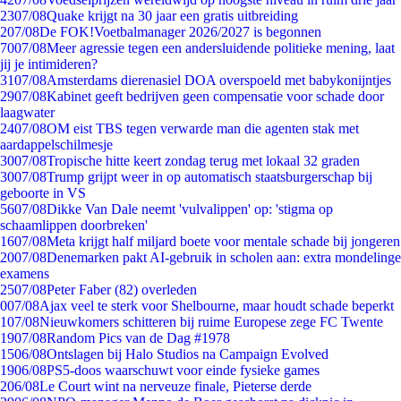
23
07/08
Quake krijgt na 30 jaar een gratis uitbreiding
2
07/08
De FOK!Voetbalmanager 2026/2027 is begonnen
70
07/08
Meer agressie tegen een andersluidende politieke mening, laat
jij je intimideren?
31
07/08
Amsterdams dierenasiel DOA overspoeld met babykonijntjes
29
07/08
Kabinet geeft bedrijven geen compensatie voor schade door
laagwater
24
07/08
OM eist TBS tegen verwarde man die agenten stak met
aardappelschilmesje
30
07/08
Tropische hitte keert zondag terug met lokaal 32 graden
30
07/08
Trump grijpt weer in op automatisch staatsburgerschap bij
geboorte in VS
56
07/08
Dikke Van Dale neemt 'vulvalippen' op: 'stigma op
schaamlippen doorbreken'
16
07/08
Meta krijgt half miljard boete voor mentale schade bij jongeren
20
07/08
Denemarken pakt AI-gebruik in scholen aan: extra mondelinge
examens
25
07/08
Peter Faber (82) overleden
0
07/08
Ajax veel te sterk voor Shelbourne, maar houdt schade beperkt
1
07/08
Nieuwkomers schitteren bij ruime Europese zege FC Twente
19
07/08
Random Pics van de Dag #1978
15
06/08
Ontslagen bij Halo Studios na Campaign Evolved
19
06/08
PS5-doos waarschuwt voor einde fysieke games
2
06/08
Le Court wint na nerveuze finale, Pieterse derde