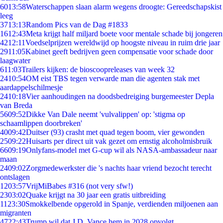
60
13:58
Waterschappen slaan alarm wegens droogte: Gereedschapskist
leeg
37
13:13
Random Pics van de Dag #1833
16
12:43
Meta krijgt half miljard boete voor mentale schade bij jongeren
42
12:11
Voedselprijzen wereldwijd op hoogste niveau in ruim drie jaar
29
11:05
Kabinet geeft bedrijven geen compensatie voor schade door
laagwater
6
11:03
Trailers kijken: de bioscoopreleases van week 32
24
10:54
OM eist TBS tegen verwarde man die agenten stak met
aardappelschilmesje
24
10:18
Vier aanhoudingen na doodsbedreiging burgemeester Depla
van Breda
56
09:52
Dikke Van Dale neemt 'vulvalippen' op: 'stigma op
schaamlippen doorbreken'
40
09:42
Duitser (93) crasht met quad tegen boom, vier gewonden
25
09:22
Huisarts per direct uit vak gezet om ernstig alcoholmisbruik
66
09:19
Onlyfans-model met G-cup wil als NASA-ambassadeur naar
maan
24
09:02
Zorgmedewerkster die 's nachts haar vriend bezocht terecht
ontslagen
12
03:57
VrijMiBabes #316 (not very sfw!)
23
03:02
Quake krijgt na 30 jaar een gratis uitbreiding
11
23:30
Smokkelbende opgerold in Spanje, verdienden miljoenen aan
migranten
47
22:43
Trump wil dat J.D. Vance hem in 2028 opvolgt