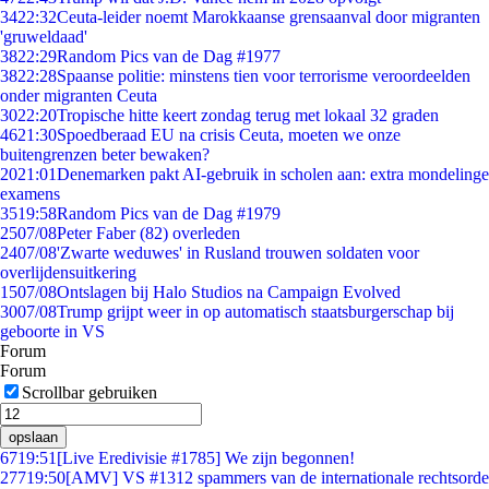
34
22:32
Ceuta-leider noemt Marokkaanse grensaanval door migranten
'gruweldaad'
38
22:29
Random Pics van de Dag #1977
38
22:28
Spaanse politie: minstens tien voor terrorisme veroordeelden
onder migranten Ceuta
30
22:20
Tropische hitte keert zondag terug met lokaal 32 graden
46
21:30
Spoedberaad EU na crisis Ceuta, moeten we onze
buitengrenzen beter bewaken?
20
21:01
Denemarken pakt AI-gebruik in scholen aan: extra mondelinge
examens
35
19:58
Random Pics van de Dag #1979
25
07/08
Peter Faber (82) overleden
24
07/08
'Zwarte weduwes' in Rusland trouwen soldaten voor
overlijdensuitkering
15
07/08
Ontslagen bij Halo Studios na Campaign Evolved
30
07/08
Trump grijpt weer in op automatisch staatsburgerschap bij
geboorte in VS
Forum
Forum
Scrollbar gebruiken
opslaan
67
19:51
[Live Eredivisie #1785] We zijn begonnen!
277
19:50
[AMV] VS #1312 spammers van de internationale rechtsorde