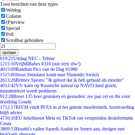
Toon berichten van deze types
Weblog
Column
(P)review
Special
Poll
Scrollbar gebruiken
opslaan
0
19:21
Uitslag NEC - Telstar
12
15:10
VrijMiBabes #316 (not very sfw!)
40
15:09
Random Pics van de Dag #1980
15
15:00
Jesus Simulator komt naar Nintendo Switch
26
13:26
Britney Spears: "Ik geloof dat ik heb gefaald als moeder"
40
12:42
VS: kans op Russische aanval op NAVO-land groeit,
munitietekort wordt probleem
9
12:28
Broer 135 keer gestoken en gesneden: zes jaar cel en tbs voor
doodslag Gouda
17
12:17
RIVM vindt PFAS in al het geteste moedermelk, borstvoeding
blijft advies
47
10:16
EU bekritiseert Meta en TikTok om verspreiden desinformatie
Ceuta
38
09:53
Houthi's vallen Saoedi-Arabië en Jemen aan, dreigen met
blokkade olieroute