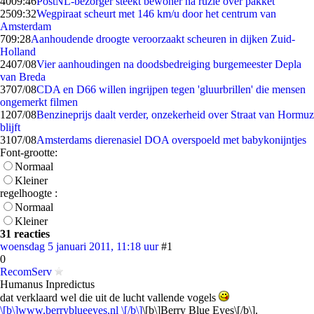
40
09:46
PostNL-bezorger steekt bewoner na ruzie over pakket
25
09:32
Wegpiraat scheurt met 146 km/u door het centrum van
Amsterdam
7
09:28
Aanhoudende droogte veroorzaakt scheuren in dijken Zuid-
Holland
24
07/08
Vier aanhoudingen na doodsbedreiging burgemeester Depla
van Breda
37
07/08
CDA en D66 willen ingrijpen tegen 'gluurbrillen' die mensen
ongemerkt filmen
12
07/08
Benzineprijs daalt verder, onzekerheid over Straat van Hormuz
blijft
31
07/08
Amsterdams dierenasiel DOA overspoeld met babykonijntjes
Font-grootte:
Normaal
Kleiner
regelhoogte :
Normaal
Kleiner
31 reacties
woensdag 5 januari 2011, 11:18 uur
#1
0
RecomServ
Humanus Inpredictus
dat verklaard wel die uit de lucht vallende vogels
\[b\]www.berryblueeyes.nl \[/b\]
\[b\]Berry Blue Eyes\[/b\].