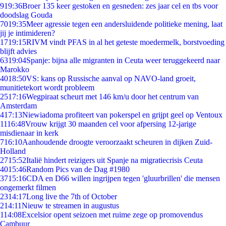
9
19:36
Broer 135 keer gestoken en gesneden: zes jaar cel en tbs voor
doodslag Gouda
70
19:35
Meer agressie tegen een andersluidende politieke mening, laat
jij je intimideren?
17
19:15
RIVM vindt PFAS in al het geteste moedermelk, borstvoeding
blijft advies
63
19:04
Spanje: bijna alle migranten in Ceuta weer teruggekeerd naar
Marokko
40
18:50
VS: kans op Russische aanval op NAVO-land groeit,
munitietekort wordt probleem
25
17:16
Wegpiraat scheurt met 146 km/u door het centrum van
Amsterdam
4
17:13
Niewiadoma profiteert van pokerspel en grijpt geel op Ventoux
11
16:48
Vrouw krijgt 30 maanden cel voor afpersing 12-jarige
misdienaar in kerk
7
16:10
Aanhoudende droogte veroorzaakt scheuren in dijken Zuid-
Holland
27
15:52
Italië hindert reizigers uit Spanje na migratiecrisis Ceuta
40
15:46
Random Pics van de Dag #1980
37
15:16
CDA en D66 willen ingrijpen tegen 'gluurbrillen' die mensen
ongemerkt filmen
23
14:17
Long live the 7th of October
2
14:11
Nieuw te streamen in augustus
1
14:08
Excelsior opent seizoen met ruime zege op promovendus
Cambuur