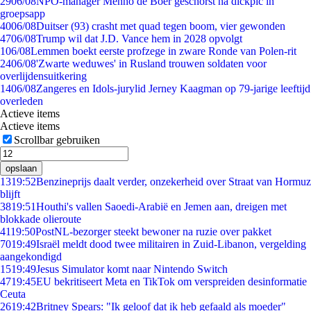
29
06/08
NPO-manager Menno de Boer geschorst na dickpic in
groepsapp
40
06/08
Duitser (93) crasht met quad tegen boom, vier gewonden
47
06/08
Trump wil dat J.D. Vance hem in 2028 opvolgt
1
06/08
Lemmen boekt eerste profzege in zware Ronde van Polen-rit
24
06/08
'Zwarte weduwes' in Rusland trouwen soldaten voor
overlijdensuitkering
14
06/08
Zangeres en Idols-jurylid Jerney Kaagman op 79-jarige leeftijd
overleden
Actieve items
Actieve items
Scrollbar gebruiken
opslaan
13
19:52
Benzineprijs daalt verder, onzekerheid over Straat van Hormuz
blijft
38
19:51
Houthi's vallen Saoedi-Arabië en Jemen aan, dreigen met
blokkade olieroute
41
19:50
PostNL-bezorger steekt bewoner na ruzie over pakket
70
19:49
Israël meldt dood twee militairen in Zuid-Libanon, vergelding
aangekondigd
15
19:49
Jesus Simulator komt naar Nintendo Switch
47
19:45
EU bekritiseert Meta en TikTok om verspreiden desinformatie
Ceuta
26
19:42
Britney Spears: "Ik geloof dat ik heb gefaald als moeder"