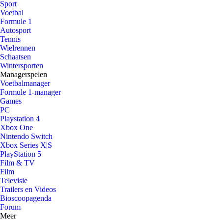
Sport
Voetbal
Formule 1
Autosport
Tennis
Wielrennen
Schaatsen
Wintersporten
Managerspelen
Voetbalmanager
Formule 1-manager
Games
PC
Playstation 4
Xbox One
Nintendo Switch
Xbox Series X|S
PlayStation 5
Film & TV
Film
Televisie
Trailers en Videos
Bioscoopagenda
Forum
Meer