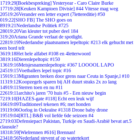
17
19:29
[Boekbespreking] Yesteryear - Caro Claire Burke
177
19:28
[Keuken Kampioen Divisie] #44 Vitesse mag weg
205
19:26
Verander een letter expert (7lettereditie) #50
0
19:22
[SHO FB] The SHO goes on
89
19:21
Nederlandse Politiek #725
280
19:20
Van kleuter tot puber deel 184
3
19:20
Ariana Grande verlaat de spotlight.
228
19:19
Nederlandse plaatsnamen lepeltopic #213 elk gehucht met
een bord telt
36
19:18
Het hele alfabet #108 en 4letterwoord
38
19:16
Dierenlepeltopic #150
136
19:16
Meisjesnamenlepeltopic #367 LOOOOL LAPO
245
19:15
Voetballers lepel topic #16
159
19:13
Migranten breken door grens naar Ceuta in Spanje,l #10
113
19:12
Koopzegels sparen bij AH duurt straks 2x zo lang
149
19:11
Sterren toen en nu #11
226
19:11
archito's jaren '70 huis #5 - Een nieuw begin
72
19:10
[HAZES-gate #118] Echt een leuk wijf
166
19:09
Traditioneel tekenen #6; met honden
191
19:06
Oorlog in Oekraïne #1318 Drone baby drone
195
19:04
[RTL] B&B vol liefde 6de seizoen #4
27
19:03
Defensiepact Pakistan, Turkije en Saudi-Arabië bevat art.5
clausule?
183
18:59
[Wielrennen #616] Brennan!
234
18:56
Nederland stevent af op watertekort