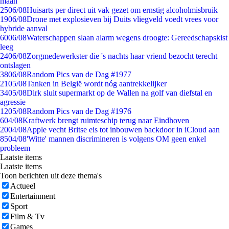
maan
25
06/08
Huisarts per direct uit vak gezet om ernstig alcoholmisbruik
19
06/08
Drone met explosieven bij Duits vliegveld voedt vrees voor
hybride aanval
60
06/08
Waterschappen slaan alarm wegens droogte: Gereedschapskist
leeg
24
06/08
Zorgmedewerkster die 's nachts haar vriend bezocht terecht
ontslagen
38
06/08
Random Pics van de Dag #1977
21
05/08
Tanken in België wordt nóg aantrekkelijker
34
05/08
Dirk sluit supermarkt op de Wallen na golf van diefstal en
agressie
12
05/08
Random Pics van de Dag #1976
6
04/08
Kraftwerk brengt ruimteschip terug naar Eindhoven
20
04/08
Apple vecht Britse eis tot inbouwen backdoor in iCloud aan
85
04/08
'Witte' mannen discrimineren is volgens OM geen enkel
probleem
Laatste items
Laatste items
Toon berichten uit deze thema's
Actueel
Entertainment
Sport
Film & Tv
Games