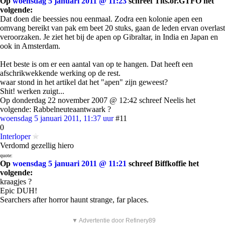
Op
woensdag 5 januari 2011 @ 11:23
schreef Tits.or.GTFO het
volgende:
Dat doen die beessies nou eenmaal. Zodra een kolonie apen een
omvang bereikt van pak em beet 20 stuks, gaan de leden ervan overlast
veroorzaken. Je ziet het bij de apen op Gibraltar, in India en Japan en
ook in Amsterdam.
Het beste is om er een aantal van op te hangen. Dat heeft een
afschrikwekkende werking op de rest.
waar stond in het artikel dat het "apen" zijn geweest?
Shit! werken zuigt...
Op donderdag 22 november 2007 @ 12:42 schreef Neelis het
volgende: Rabbelneuteaantwaark ?
woensdag 5 januari 2011, 11:37 uur
#11
0
Interloper
Verdomd gezellig hiero
quote:
Op
woensdag 5 januari 2011 @ 11:21
schreef Biffkoffie het
volgende:
kraagjes ?
Epic DUH!
Searchers after horror haunt strange, far places.
▼ Advertentie door Refinery89