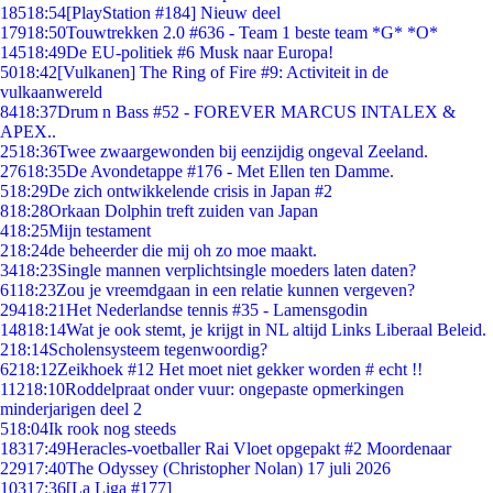
185
18:54
[PlayStation #184] Nieuw deel
179
18:50
Touwtrekken 2.0 #636 - Team 1 beste team *G* *O*
145
18:49
De EU-politiek #6 Musk naar Europa!
50
18:42
[Vulkanen] The Ring of Fire #9: Activiteit in de
vulkaanwereld
84
18:37
Drum n Bass #52 - FOREVER MARCUS INTALEX &
APEX..
25
18:36
Twee zwaargewonden bij eenzijdig ongeval Zeeland.
276
18:35
De Avondetappe #176 - Met Ellen ten Damme.
5
18:29
De zich ontwikkelende crisis in Japan #2
8
18:28
Orkaan Dolphin treft zuiden van Japan
4
18:25
Mijn testament
2
18:24
de beheerder die mij oh zo moe maakt.
34
18:23
Single mannen verplichtsingle moeders laten daten?
61
18:23
Zou je vreemdgaan in een relatie kunnen vergeven?
294
18:21
Het Nederlandse tennis #35 - Lamensgodin
148
18:14
Wat je ook stemt, je krijgt in NL altijd Links Liberaal Beleid.
2
18:14
Scholensysteem tegenwoordig?
62
18:12
Zeikhoek #12 Het moet niet gekker worden # echt !!
112
18:10
Roddelpraat onder vuur: ongepaste opmerkingen
minderjarigen deel 2
5
18:04
Ik rook nog steeds
183
17:49
Heracles-voetballer Rai Vloet opgepakt #2 Moordenaar
229
17:40
The Odyssey (Christopher Nolan) 17 juli 2026
103
17:36
[La Liga #177]