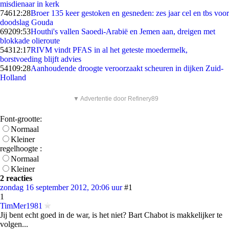
misdienaar in kerk
746
12:28
Broer 135 keer gestoken en gesneden: zes jaar cel en tbs voor
doodslag Gouda
692
09:53
Houthi's vallen Saoedi-Arabië en Jemen aan, dreigen met
blokkade olieroute
543
12:17
RIVM vindt PFAS in al het geteste moedermelk,
borstvoeding blijft advies
541
09:28
Aanhoudende droogte veroorzaakt scheuren in dijken Zuid-
Holland
▼ Advertentie door Refinery89
Font-grootte:
Normaal
Kleiner
regelhoogte :
Normaal
Kleiner
2 reacties
zondag 16 september 2012, 20:06 uur
#1
1
TimMer1981
Jij bent echt goed in de war, is het niet? Bart Chabot is makkelijker te
volgen...