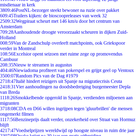
misdienaar in kerk
38
09:46
PostNL-bezorger steekt bewoner na ruzie over pakket
6
09:45
Trailers kijken: de bioscoopreleases van week 32
25
09:32
Wegpiraat scheurt met 146 km/u door het centrum van
Amsterdam
7
09:28
Aanhoudende droogte veroorzaakt scheuren in dijken Zuid-
Holland
0
08:59
Van de Zandschulp overleeft matchpoints, ook Griekspoor
verder in Montreal
1
08:56
Excelsior opent seizoen met ruime zege op promovendus
Cambuur
2
08:35
Nieuw te streamen in augustus
4
04:46
Niewiadoma profiteert van pokerspel en grijpt geel op Ventoux
35
00:07
Random Pics van de Dag #1979
27
18:47
Italië hindert reizigers uit Spanje na migratiecrisis Ceuta
24
18:31
Vier aanhoudingen na doodsbedreiging burgemeester Depla
van Breda
11
18:26
Smokkelbende opgerold in Spanje, verdienden miljoenen aan
migranten
37
18:08
CDA en D66 willen ingrijpen tegen 'gluurbrillen' die mensen
ongemerkt filmen
11
17:56
Benzineprijs daalt verder, onzekerheid over Straat van Hormuz
blijft
42
17:47
Voedselprijzen wereldwijd op hoogste niveau in ruim drie jaar
23
07/08
Quake krijgt na 30 jaar een gratis uitbreiding