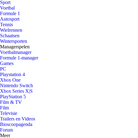
Sport
Voetbal
Formule 1
Autosport
Tennis
Wielrennen
Schaatsen
Wintersporten
Managerspelen
Voetbalmanager
Formule 1-manager
Games
PC
Playstation 4
Xbox One
Nintendo Switch
Xbox Series X|S
PlayStation 5
Film & TV
Film
Televisie
Trailers en Videos
Bioscoopagenda
Forum
Meer