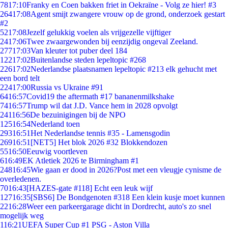
78
17:10
Franky en Coen bakken friet in Oekraïne - Volg ze hier! #3
264
17:08
Agent smijt zwangere vrouw op de grond, onderzoek gestart
#2
52
17:08
Jezelf gelukkig voelen als vrijgezelle vijftiger
24
17:06
Twee zwaargewonden bij eenzijdig ongeval Zeeland.
277
17:03
Van kleuter tot puber deel 184
122
17:02
Buitenlandse steden lepeltopic #268
226
17:02
Nederlandse plaatsnamen lepeltopic #213 elk gehucht met
een bord telt
224
17:00
Russia vs Ukraine #91
64
16:57
Covid19 the aftermath #17 bananenmilkshake
74
16:57
Trump wil dat J.D. Vance hem in 2028 opvolgt
241
16:56
De bezuinigingen bij de NPO
125
16:54
Nederland toen
293
16:51
Het Nederlandse tennis #35 - Lamensgodin
269
16:51
[NET5] Het blok 2026 #32 Blokkendozen
55
16:50
Eeuwig voortleven
6
16:49
EK Atletiek 2026 te Birmingham #1
248
16:45
Wie gaan er dood in 2026?Post met een vleugje cynisme de
overledenen.
70
16:43
[HAZES-gate #118] Echt een leuk wijf
127
16:35
[SBS6] De Bondgenoten #318 Een klein kusje moet kunnen
22
16:28
Weer een parkeergarage dicht in Dordrecht, auto's zo snel
mogelijk weg
1
16:21
UEFA Super Cup #1 PSG - Aston Villa