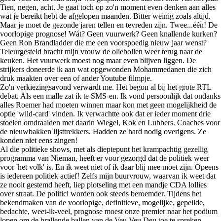
Tien, negen, acht. Je gaat toch op zo'n moment even denken aan alles
wat je bereikt hebt de afgelopen maanden. Bitter weinig zoals altijd.
Maar je moet de gezonde jaren tellen en tevreden zijn. Twee...één! De
voorlopige prognose! Wát? Geen vuurwerk? Geen knallende kurken?
Geen Ron Brandladder die me een voorspoedig nieuw jaar wenst?
Teleurgesteld bracht mijn vrouw de oliebollen weer terug naar de
keuken. Het vuurwerk moest nog maar even blijven liggen. De
strijkers doneerde ik aan wat opgewonden Mohammedanen die zich
druk maakten over een of ander Youtube filmpje.
Zo'n verkiezingsavond verwardt me. Het begon al bij het grote RTL
debat. Als een malle zat ik te SMS-en. Ik vond persoonlijk dat ondanks
alles Roemer had moeten winnen maar kon met geen mogelijkheid de
optie 'wild-card' vinden. Ik verwachtte ook dat er ieder moment drie
stoelen omdraaiden met daarin Wiegel, Kok en Lubbers. Coaches voor
de nieuwbakken lijsttrekkers. Hadden ze hard nodig overigens. Ze
konden niet eens zingen!
Al die politieke shows, met als dieptepunt het krampachtig gezellig
programma van Nieman, heeft er voor gezorgd dat de politiek weer
voor 'het volk' is. En ik weet niet of ik daar blij mee moet zijn. Opeens
is iedereen politiek actief! Zelfs mijn buurvrouw, waarvan ik weet dat
ze nooit gestemd heeft, liep plotseling met een mandje CDA lollies
over straat. De politici worden ook steeds beroemder. Tijdens het
bekendmaken van de voorlopige, definitieve, mogelijke, gepeilde,
bedachte, weet-ik-veel, prognose moest onze premier naar het podium
lopen om de brallende ballen van de Veu Veu Deu toe te spreken.