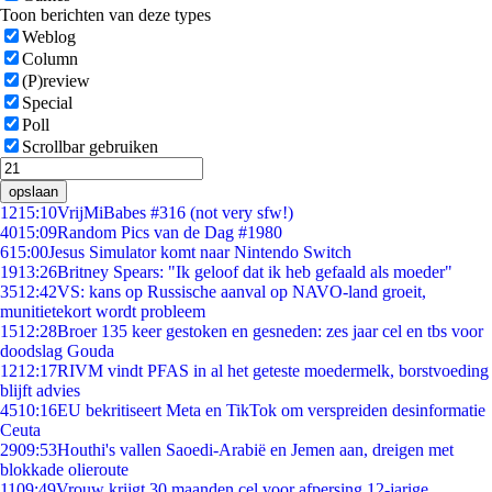
Toon berichten van deze types
Weblog
Column
(P)review
Special
Poll
Scrollbar gebruiken
opslaan
12
15:10
VrijMiBabes #316 (not very sfw!)
40
15:09
Random Pics van de Dag #1980
6
15:00
Jesus Simulator komt naar Nintendo Switch
19
13:26
Britney Spears: "Ik geloof dat ik heb gefaald als moeder"
35
12:42
VS: kans op Russische aanval op NAVO-land groeit,
munitietekort wordt probleem
15
12:28
Broer 135 keer gestoken en gesneden: zes jaar cel en tbs voor
doodslag Gouda
12
12:17
RIVM vindt PFAS in al het geteste moedermelk, borstvoeding
blijft advies
45
10:16
EU bekritiseert Meta en TikTok om verspreiden desinformatie
Ceuta
29
09:53
Houthi's vallen Saoedi-Arabië en Jemen aan, dreigen met
blokkade olieroute
11
09:49
Vrouw krijgt 30 maanden cel voor afpersing 12-jarige