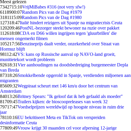
Meest gelezen
73427
15:10
VrijMiBabes #316 (not very sfw!)
61189
00:07
Random Pics van de Dag #1979
31811
15:09
Random Pics van de Dag #1980
1273
18:47
Italië hindert reizigers uit Spanje na migratiecrisis Ceuta
1202
09:46
PostNL-bezorger steekt bewoner na ruzie over pakket
1126
18:08
CDA en D66 willen ingrijpen tegen 'gluurbrillen' die
mensen ongemerkt filmen
1052
17:56
Benzineprijs daalt verder, onzekerheid over Straat van
Hormuz blijft
981
12:42
VS: kans op Russische aanval op NAVO-land groeit,
munitietekort wordt probleem
926
18:31
Vier aanhoudingen na doodsbedreiging burgemeester Depla
van Breda
873
18:26
Smokkelbende opgerold in Spanje, verdienden miljoenen aan
migranten
856
09:32
Wegpiraat scheurt met 146 km/u door het centrum van
Amsterdam
840
13:26
Britney Spears: "Ik geloof dat ik heb gefaald als moeder"
817
09:45
Trailers kijken: de bioscoopreleases van week 32
797
17:47
Voedselprijzen wereldwijd op hoogste niveau in ruim drie
jaar
781
10:16
EU bekritiseert Meta en TikTok om verspreiden
desinformatie Ceuta
778
09:49
Vrouw krijgt 30 maanden cel voor afpersing 12-jarige