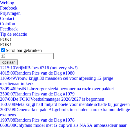
Weblog
Fotoboek
Prijsvragen
Contact
Colofon
Feedback
Tip de redactie
FOK!
FOK!
Scrollbar gebruiken
opslaan
12
15:10
VrijMiBabes #316 (not very sfw!)
40
15:09
Random Pics van de Dag #1980
11
09:49
Vrouw krijgt 30 maanden cel voor afpersing 12-jarige
misdienaar in kerk
38
09:46
PostNL-bezorger steekt bewoner na ruzie over pakket
35
00:07
Random Pics van de Dag #1979
2
07/08
De FOK!Voetbalmanager 2026/2027 is begonnen
16
07/08
Meta krijgt half miljard boete voor mentale schade bij jongeren
20
07/08
Denemarken pakt AI-gebruik in scholen aan: extra mondelinge
examens
19
07/08
Random Pics van de Dag #1978
66
06/08
Onlyfans-model met G-cup wil als NASA-ambassadeur naar