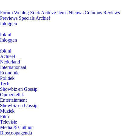
Forum
Weblog
Zoek
Actieve Items
Nieuws
Columns
Reviews
Previews
Specials
Archief
Inloggen
fok.nl
Inloggen
fok.nl
Actueel
Nederland
Internationaal
Economie
Politiek
Tech
Showbiz en Gossip
Opmerkelijk
Entertainment
Showbiz en Gossip
Muziek
Film
Televisie
Media & Cultuur
Bioscoopagenda