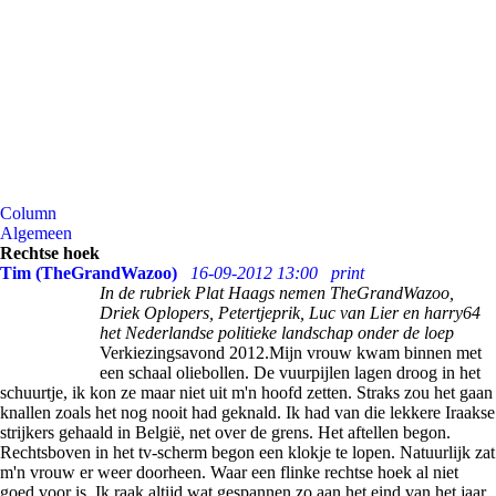
Column
Algemeen
Rechtse hoek
Tim (TheGrandWazoo)
16-09-2012 13:00
print
In de rubriek Plat Haags nemen TheGrandWazoo,
Driek Oplopers, Petertjeprik, Luc van Lier en harry64
het Nederlandse politieke landschap onder de loep
Verkiezingsavond 2012.Mijn vrouw kwam binnen met
een schaal oliebollen. De vuurpijlen lagen droog in het
schuurtje, ik kon ze maar niet uit m'n hoofd zetten. Straks zou het gaan
knallen zoals het nog nooit had geknald. Ik had van die lekkere Iraakse
strijkers gehaald in België, net over de grens. Het aftellen begon.
Rechtsboven in het tv-scherm begon een klokje te lopen. Natuurlijk zat
m'n vrouw er weer doorheen. Waar een flinke rechtse hoek al niet
goed voor is. Ik raak altijd wat gespannen zo aan het eind van het jaar.