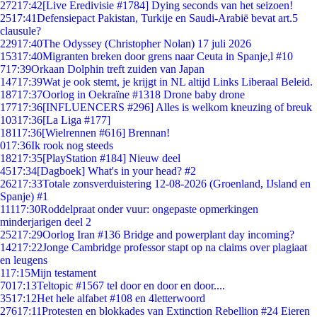
272
17:42
[Live Eredivisie #1784] Dying seconds van het seizoen!
25
17:41
Defensiepact Pakistan, Turkije en Saudi-Arabië bevat art.5
clausule?
229
17:40
The Odyssey (Christopher Nolan) 17 juli 2026
153
17:40
Migranten breken door grens naar Ceuta in Spanje,l #10
7
17:39
Orkaan Dolphin treft zuiden van Japan
147
17:39
Wat je ook stemt, je krijgt in NL altijd Links Liberaal Beleid.
187
17:37
Oorlog in Oekraïne #1318 Drone baby drone
177
17:36
[INFLUENCERS #296] Alles is welkom kneuzing of breuk
103
17:36
[La Liga #177]
181
17:36
[Wielrennen #616] Brennan!
0
17:36
Ik rook nog steeds
182
17:35
[PlayStation #184] Nieuw deel
45
17:34
[Dagboek] What's in your head? #2
262
17:33
Totale zonsverduistering 12-08-2026 (Groenland, IJsland en
Spanje) #1
111
17:30
Roddelpraat onder vuur: ongepaste opmerkingen
minderjarigen deel 2
252
17:29
Oorlog Iran #136 Bridge and powerplant day incoming?
142
17:22
Jonge Cambridge professor stapt op na claims over plagiaat
en leugens
1
17:15
Mijn testament
70
17:13
Teltopic #1567 tel door en door en door....
35
17:12
Het hele alfabet #108 en 4letterwoord
276
17:11
Protesten en blokkades van Extinction Rebellion #24 Eieren