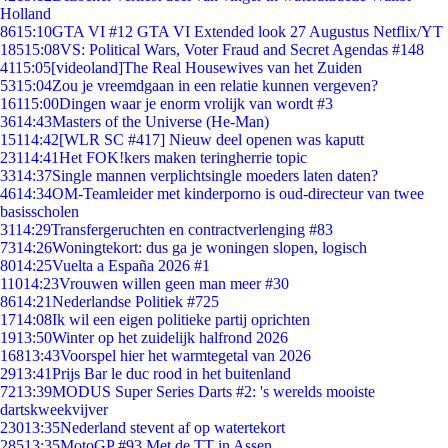
Holland
86
15:10
GTA VI #12 GTA VI Extended look 27 Augustus Netflix/YT
185
15:08
VS: Political Wars, Voter Fraud and Secret Agendas #148
41
15:05
[videoland]The Real Housewives van het Zuiden
53
15:04
Zou je vreemdgaan in een relatie kunnen vergeven?
161
15:00
Dingen waar je enorm vrolijk van wordt #3
36
14:43
Masters of the Universe (He-Man)
151
14:42
[WLR SC #417] Nieuw deel openen was kaputt
231
14:41
Het FOK!kers maken teringherrie topic
33
14:37
Single mannen verplichtsingle moeders laten daten?
46
14:34
OM-Teamleider met kinderporno is oud-directeur van twee
basisscholen
31
14:29
Transfergeruchten en contractverlenging #83
73
14:26
Woningtekort: dus ga je woningen slopen, logisch
80
14:25
Vuelta a España 2026 #1
110
14:23
Vrouwen willen geen man meer #30
86
14:21
Nederlandse Politiek #725
17
14:08
Ik wil een eigen politieke partij oprichten
19
13:50
Winter op het zuidelijk halfrond 2026
168
13:43
Voorspel hier het warmtegetal van 2026
29
13:41
Prijs Bar le duc rood in het buitenland
72
13:39
MODUS Super Series Darts #2: 's werelds mooiste
dartskweekvijver
230
13:35
Nederland stevent af op watertekort
285
13:35
MotoGP #93 Met de TT in Assen