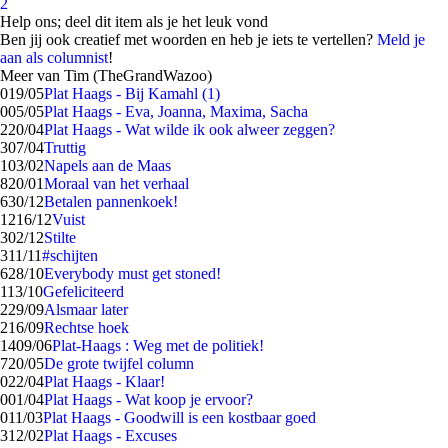
2
Help ons; deel dit item als je het leuk vond
Ben jij ook creatief met woorden en heb je iets te vertellen?
Meld je
aan als columnist
!
Meer van Tim (TheGrandWazoo)
0
19/05
Plat Haags - Bij Kamahl (1)
0
05/05
Plat Haags - Eva, Joanna, Maxima, Sacha
2
20/04
Plat Haags - Wat wilde ik ook alweer zeggen?
3
07/04
Truttig
1
03/02
Napels aan de Maas
8
20/01
Moraal van het verhaal
6
30/12
Betalen pannenkoek!
12
16/12
Vuist
3
02/12
Stilte
3
11/11
#schijten
6
28/10
Everybody must get stoned!
1
13/10
Gefeliciteerd
2
29/09
Alsmaar later
2
16/09
Rechtse hoek
14
09/06
Plat-Haags : Weg met de politiek!
7
20/05
De grote twijfel column
0
22/04
Plat Haags - Klaar!
0
01/04
Plat Haags - Wat koop je ervoor?
0
11/03
Plat Haags - Goodwill is een kostbaar goed
3
12/02
Plat Haags - Excuses