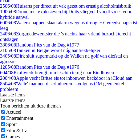
maan
25
06/08
Huisarts per direct uit vak gezet om ernstig alcoholmisbruik
19
06/08
Drone met explosieven bij Duits vliegveld voedt vrees voor
hybride aanval
60
06/08
Waterschappen slaan alarm wegens droogte: Gereedschapskist
leeg
24
06/08
Zorgmedewerkster die 's nachts haar vriend bezocht terecht
ontslagen
38
06/08
Random Pics van de Dag #1977
21
05/08
Tanken in België wordt nóg aantrekkelijker
34
05/08
Dirk sluit supermarkt op de Wallen na golf van diefstal en
agressie
12
05/08
Random Pics van de Dag #1976
6
04/08
Kraftwerk brengt ruimteschip terug naar Eindhoven
20
04/08
Apple vecht Britse eis tot inbouwen backdoor in iCloud aan
85
04/08
'Witte' mannen discrimineren is volgens OM geen enkel
probleem
Laatste items
Laatste items
Toon berichten uit deze thema's
Actueel
Entertainment
Sport
Film & Tv
Games