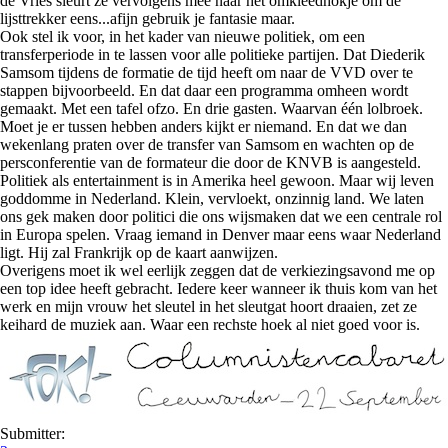
de Vries sleurt ze vervolgens mee naar het omkleedhokje om de
lijsttrekker eens...afijn gebruik je fantasie maar.
Ook stel ik voor, in het kader van nieuwe politiek, om een
transferperiode in te lassen voor alle politieke partijen. Dat Diederik
Samsom tijdens de formatie de tijd heeft om naar de VVD over te
stappen bijvoorbeeld. En dat daar een programma omheen wordt
gemaakt. Met een tafel ofzo. En drie gasten. Waarvan één lolbroek.
Moet je er tussen hebben anders kijkt er niemand. En dat we dan
wekenlang praten over de transfer van Samsom en wachten op de
persconferentie van de formateur die door de KNVB is aangesteld.
Politiek als entertainment is in Amerika heel gewoon. Maar wij leven
goddomme in Nederland. Klein, vervloekt, onzinnig land. We laten
ons gek maken door politici die ons wijsmaken dat we een centrale rol
in Europa spelen. Vraag iemand in Denver maar eens waar Nederland
ligt. Hij zal Frankrijk op de kaart aanwijzen.
Overigens moet ik wel eerlijk zeggen dat de verkiezingsavond me op
een top idee heeft gebracht. Iedere keer wanneer ik thuis kom van het
werk en mijn vrouw het sleutel in het sleutgat hoort draaien, zet ze
keihard de muziek aan. Waar een rechste hoek al niet goed voor is.
Submitter: