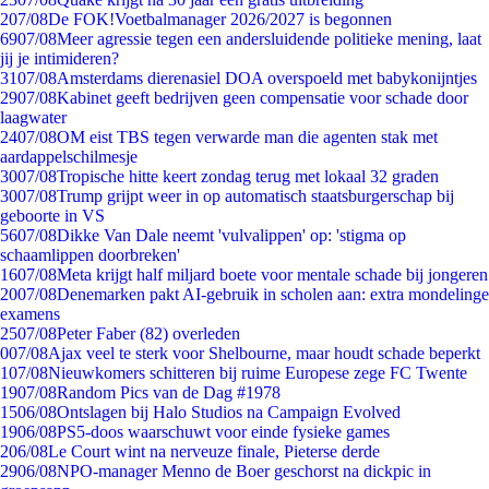
2
07/08
De FOK!Voetbalmanager 2026/2027 is begonnen
69
07/08
Meer agressie tegen een andersluidende politieke mening, laat
jij je intimideren?
31
07/08
Amsterdams dierenasiel DOA overspoeld met babykonijntjes
29
07/08
Kabinet geeft bedrijven geen compensatie voor schade door
laagwater
24
07/08
OM eist TBS tegen verwarde man die agenten stak met
aardappelschilmesje
30
07/08
Tropische hitte keert zondag terug met lokaal 32 graden
30
07/08
Trump grijpt weer in op automatisch staatsburgerschap bij
geboorte in VS
56
07/08
Dikke Van Dale neemt 'vulvalippen' op: 'stigma op
schaamlippen doorbreken'
16
07/08
Meta krijgt half miljard boete voor mentale schade bij jongeren
20
07/08
Denemarken pakt AI-gebruik in scholen aan: extra mondelinge
examens
25
07/08
Peter Faber (82) overleden
0
07/08
Ajax veel te sterk voor Shelbourne, maar houdt schade beperkt
1
07/08
Nieuwkomers schitteren bij ruime Europese zege FC Twente
19
07/08
Random Pics van de Dag #1978
15
06/08
Ontslagen bij Halo Studios na Campaign Evolved
19
06/08
PS5-doos waarschuwt voor einde fysieke games
2
06/08
Le Court wint na nerveuze finale, Pieterse derde
29
06/08
NPO-manager Menno de Boer geschorst na dickpic in