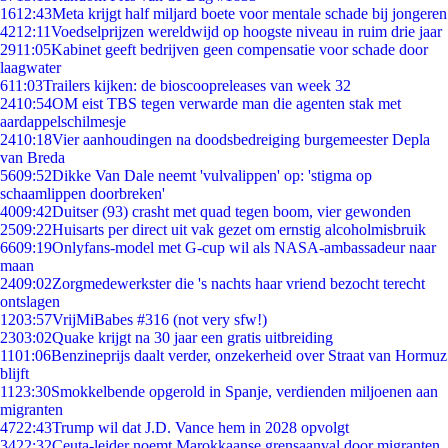
16
12:43
Meta krijgt half miljard boete voor mentale schade bij jongeren
42
12:11
Voedselprijzen wereldwijd op hoogste niveau in ruim drie jaar
29
11:05
Kabinet geeft bedrijven geen compensatie voor schade door
laagwater
6
11:03
Trailers kijken: de bioscoopreleases van week 32
24
10:54
OM eist TBS tegen verwarde man die agenten stak met
aardappelschilmesje
24
10:18
Vier aanhoudingen na doodsbedreiging burgemeester Depla
van Breda
56
09:52
Dikke Van Dale neemt 'vulvalippen' op: 'stigma op
schaamlippen doorbreken'
40
09:42
Duitser (93) crasht met quad tegen boom, vier gewonden
25
09:22
Huisarts per direct uit vak gezet om ernstig alcoholmisbruik
66
09:19
Onlyfans-model met G-cup wil als NASA-ambassadeur naar
maan
24
09:02
Zorgmedewerkster die 's nachts haar vriend bezocht terecht
ontslagen
12
03:57
VrijMiBabes #316 (not very sfw!)
23
03:02
Quake krijgt na 30 jaar een gratis uitbreiding
11
01:06
Benzineprijs daalt verder, onzekerheid over Straat van Hormuz
blijft
11
23:30
Smokkelbende opgerold in Spanje, verdienden miljoenen aan
migranten
47
22:43
Trump wil dat J.D. Vance hem in 2028 opvolgt
34
22:32
Ceuta-leider noemt Marokkaanse grensaanval door migranten