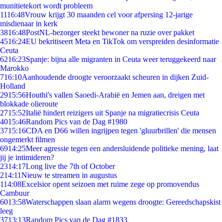
munitietekort wordt probleem
11
16:48
Vrouw krijgt 30 maanden cel voor afpersing 12-jarige
misdienaar in kerk
38
16:48
PostNL-bezorger steekt bewoner na ruzie over pakket
45
16:24
EU bekritiseert Meta en TikTok om verspreiden desinformatie
Ceuta
62
16:23
Spanje: bijna alle migranten in Ceuta weer teruggekeerd naar
Marokko
7
16:10
Aanhoudende droogte veroorzaakt scheuren in dijken Zuid-
Holland
29
15:56
Houthi's vallen Saoedi-Arabië en Jemen aan, dreigen met
blokkade olieroute
27
15:52
Italië hindert reizigers uit Spanje na migratiecrisis Ceuta
40
15:46
Random Pics van de Dag #1980
37
15:16
CDA en D66 willen ingrijpen tegen 'gluurbrillen' die mensen
ongemerkt filmen
69
14:25
Meer agressie tegen een andersluidende politieke mening, laat
jij je intimideren?
23
14:17
Long live the 7th of October
2
14:11
Nieuw te streamen in augustus
1
14:08
Excelsior opent seizoen met ruime zege op promovendus
Cambuur
60
13:58
Waterschappen slaan alarm wegens droogte: Gereedschapskist
leeg
37
13:13
Random Pics van de Dag #1833