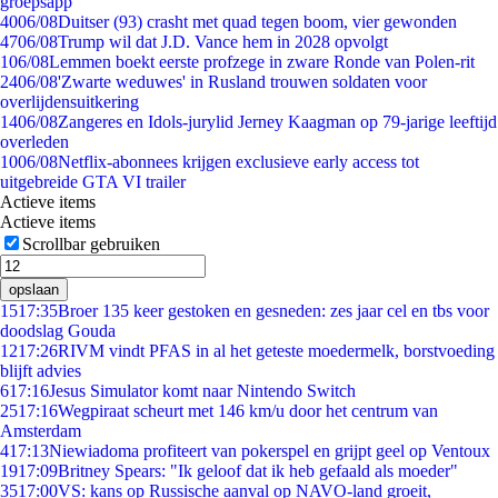
groepsapp
40
06/08
Duitser (93) crasht met quad tegen boom, vier gewonden
47
06/08
Trump wil dat J.D. Vance hem in 2028 opvolgt
1
06/08
Lemmen boekt eerste profzege in zware Ronde van Polen-rit
24
06/08
'Zwarte weduwes' in Rusland trouwen soldaten voor
overlijdensuitkering
14
06/08
Zangeres en Idols-jurylid Jerney Kaagman op 79-jarige leeftijd
overleden
10
06/08
Netflix-abonnees krijgen exclusieve early access tot
uitgebreide GTA VI trailer
Actieve items
Actieve items
Scrollbar gebruiken
opslaan
15
17:35
Broer 135 keer gestoken en gesneden: zes jaar cel en tbs voor
doodslag Gouda
12
17:26
RIVM vindt PFAS in al het geteste moedermelk, borstvoeding
blijft advies
6
17:16
Jesus Simulator komt naar Nintendo Switch
25
17:16
Wegpiraat scheurt met 146 km/u door het centrum van
Amsterdam
4
17:13
Niewiadoma profiteert van pokerspel en grijpt geel op Ventoux
19
17:09
Britney Spears: "Ik geloof dat ik heb gefaald als moeder"
35
17:00
VS: kans op Russische aanval op NAVO-land groeit,