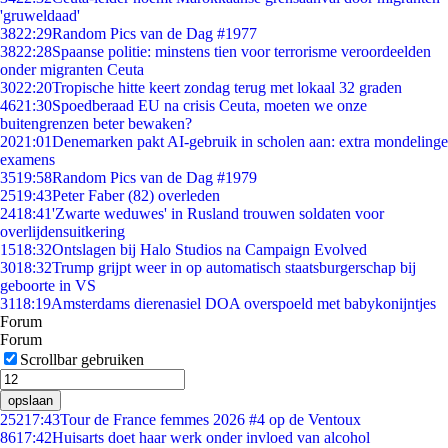
'gruweldaad'
38
22:29
Random Pics van de Dag #1977
38
22:28
Spaanse politie: minstens tien voor terrorisme veroordeelden
onder migranten Ceuta
30
22:20
Tropische hitte keert zondag terug met lokaal 32 graden
46
21:30
Spoedberaad EU na crisis Ceuta, moeten we onze
buitengrenzen beter bewaken?
20
21:01
Denemarken pakt AI-gebruik in scholen aan: extra mondelinge
examens
35
19:58
Random Pics van de Dag #1979
25
19:43
Peter Faber (82) overleden
24
18:41
'Zwarte weduwes' in Rusland trouwen soldaten voor
overlijdensuitkering
15
18:32
Ontslagen bij Halo Studios na Campaign Evolved
30
18:32
Trump grijpt weer in op automatisch staatsburgerschap bij
geboorte in VS
31
18:19
Amsterdams dierenasiel DOA overspoeld met babykonijntjes
Forum
Forum
Scrollbar gebruiken
opslaan
252
17:43
Tour de France femmes 2026 #4 op de Ventoux
86
17:42
Huisarts doet haar werk onder invloed van alcohol