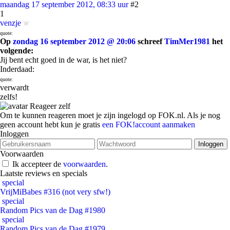
maandag 17 september 2012, 08:33 uur
#2
1
venzje
quote:
Op
zondag 16 september 2012 @ 20:06
schreef
TimMer1981
het
volgende:
Jij bent echt goed in de war, is het niet?
Inderdaad:
quote:
verwardt
zelfs!
Reageer zelf
Om te kunnen reageren moet je zijn ingelogd op FOK.nl. Als je nog
geen account hebt kun je gratis
een FOK!account aanmaken
Inloggen
Voorwaarden
Ik accepteer de
voorwaarden
.
Laatste reviews en specials
special
VrijMiBabes #316 (not very sfw!)
special
Random Pics van de Dag #1980
special
Random Pics van de Dag #1979