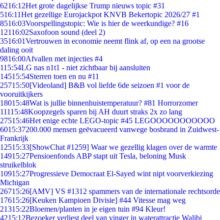
62
16:12
Het grote dagelijkse Trump nieuws topic #31
5
16:11
Het gezellige Eurojackpot KNVB Bekertopic 2026/27 #1
85
16:03
Voorspellingstopic: Wie is hier de weerkundige? #16
121
16:02
Saxofoon sound (deel 2)
35
16:01
Vertrouwen in economie neemt flink af, op een na grootse
daling ooit
98
16:00
Afvallen met injecties #4
1
15:54
LG nas n1t1 - niet zichtbaar bij aansluiten
145
15:54
Sterren toen en nu #11
257
15:50
[Videoland] B&B vol liefde 6de seizoen #1 voor de
vooruitkijkers
180
15:48
Wat is jullie binnenhuistemperatuur? #81 Horrorzomer
111
15:48
Koopzegels sparen bij AH duurt straks 2x zo lang
275
15:46
Het enige echte LEGO-topic #45 LEGOOOOOOOOOOO
60
15:37
200.000 mensen geëvacueerd vanwege bosbrand in Zuidwest-
Frankrijk
125
15:33
[ShowChat #1259] Waar we gezellig klagen over de warmte
149
15:27
Pensioenfonds ABP stapt uit Tesla, beloning Musk
struikelblok
109
15:27
Progressieve Democraat El-Sayed wint nipt voorverkiezing
Michigan
267
15:26
[AMV] VS #1312 spammers van de internationale rechtsorde
176
15:26
[Keuken Kampioen Divisie] #44 Vitesse mag weg
213
15:22
Bloemen/planten in je eigen tuin #94 Kleur!
42
15:12
Bezoeker verliest deel van vinger in waterattractie Walibi