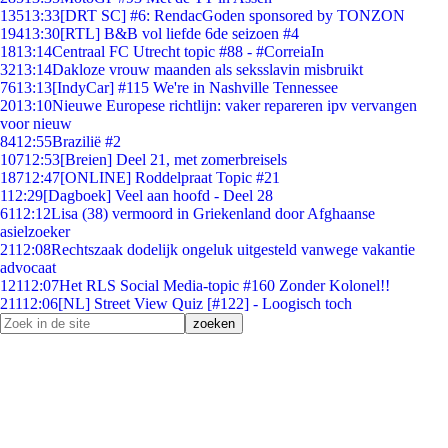
135
13:33
[DRT SC] #6: RendacGoden sponsored by TONZON
194
13:30
[RTL] B&B vol liefde 6de seizoen #4
18
13:14
Centraal FC Utrecht topic #88 - #CorreiaIn
32
13:14
Dakloze vrouw maanden als seksslavin misbruikt
76
13:13
[IndyCar] #115 We're in Nashville Tennessee
20
13:10
Nieuwe Europese richtlijn: vaker repareren ipv vervangen
voor nieuw
84
12:55
Brazilië #2
107
12:53
[Breien] Deel 21, met zomerbreisels
187
12:47
[ONLINE] Roddelpraat Topic #21
1
12:29
[Dagboek] Veel aan hoofd - Deel 28
61
12:12
Lisa (38) vermoord in Griekenland door Afghaanse
asielzoeker
21
12:08
Rechtszaak dodelijk ongeluk uitgesteld vanwege vakantie
advocaat
121
12:07
Het RLS Social Media-topic #160 Zonder Kolonel!!
211
12:06
[NL] Street View Quiz [#122] - Loogisch toch