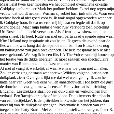
Maar liefst twee keer moesten we het compleet overschatte orkestje
Coldplay aanhoren eer Mark het podium beklom. Ik zei nog tegen mijn
vrouw; dat wordt neuken. Waarna zij subiet haar jurk uittrok. Waar een
rechtse hoek al niet goed voor is. Ik raak nogal opgewonden wanneer
ik Coldplay hoor. Ik excuseerde mij bij haar en legde uit dat ik op
Mark doelde. Maar mijn fantasie werd ruw verstoord toen plotseling
Uri Rosenthal in beeld verscheen. Alsof iemand wasbenzine in m'n
ogen smeet. Hij keek Rutte aan met een partij zaadvragende ogen waar
Kim Holland nog inspiratie uit zou halen. Ik greep die avond naar de
fles want ik was bang dat de lopende mini-bar, Ton Elias, straks nog
uit ballorigheid zou gaan breakdancen. De hele toespraak heb ik niet
meer gehoord. Wel zag ik in een flits LA The Voices voorbij komen op
het feestje van de dikke liberalen. Ik moet zeggen; een spectaculaire
manier van Rutte om zo uit de kast te komen.
Al met al vraag ik werkelijk af waar we naar toe gaan met z'n allen.
Zou er verbazing ontstaan wanneer we Wilders volgend jaar op een
duikplank zien? Overigens lijkt me dat wel weer geinig. Ik zou het
natte haar van Geert wel eens willen aanschouwen. Hoe komt die gast
de douche uit, vraag ik me wel eens af. Het tv-format is al richting
Endemol. Lijsttrekkers staan op een duikplank en verkondigen hun
verhaal. Een 'facttjekker' tjekt of het klopt. Dat is immers de ambacht
van een 'facttjekker'. Is de lijsttrekker in kwestie aan het jokken, dan
moet hij van de duikplank springen. Presentatie is handen van een
toegetakelde Patty Brard. Met een dikke lip stelt ze de vragen. Peter R.