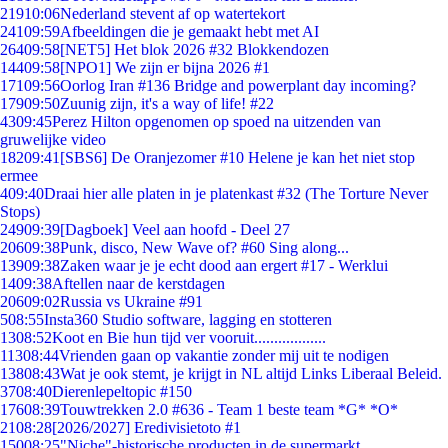
219
10:06
Nederland stevent af op watertekort
241
09:59
Afbeeldingen die je gemaakt hebt met AI
264
09:58
[NET5] Het blok 2026 #32 Blokkendozen
144
09:58
[NPO1] We zijn er bijna 2026 #1
171
09:56
Oorlog Iran #136 Bridge and powerplant day incoming?
179
09:50
Zuunig zijn, it's a way of life! #22
43
09:45
Perez Hilton opgenomen op spoed na uitzenden van
gruwelijke video
182
09:41
[SBS6] De Oranjezomer #10 Helene je kan het niet stop
ermee
4
09:40
Draai hier alle platen in je platenkast #32 (The Torture Never
Stops)
249
09:39
[Dagboek] Veel aan hoofd - Deel 27
206
09:38
Punk, disco, New Wave of? #60 Sing along...
139
09:38
Zaken waar je je echt dood aan ergert #17 - Werklui
14
09:38
Aftellen naar de kerstdagen
206
09:02
Russia vs Ukraine #91
5
08:55
Insta360 Studio software, lagging en stotteren
13
08:52
Koot en Bie hun tijd ver vooruit..................
113
08:44
Vrienden gaan op vakantie zonder mij uit te nodigen
138
08:43
Wat je ook stemt, je krijgt in NL altijd Links Liberaal Beleid.
37
08:40
Dierenlepeltopic #150
176
08:39
Touwtrekken 2.0 #636 - Team 1 beste team *G* *O*
21
08:28
[2026/2027] Eredivisietoto #1
150
08:25
"Niche"-historische producten in de supermarkt