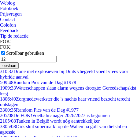
Weblog
Fotoboek
Prijsvragen
Contact
Colofon
Feedback
Tip de redactie
FOK!
FOK!
Scrollbar gebruiken
opslaan
3
10:32
Drone met explosieven bij Duits vliegveld voedt vrees voor
hybride aanval
5
09:48
Random Pics van de Dag #1978
19
09:33
Waterschappen slaan alarm wegens droogte: Gereedschapskist
leeg
18
06:40
Zorgmedewerkster die 's nachts haar vriend bezocht terecht
ontslagen
33
00:35
Random Pics van de Dag #1977
2
05/08
De FOK!Voetbalmanager 2026/2027 is begonnen
21
05/08
Tanken in België wordt nóg aantrekkelijker
33
05/08
Dirk sluit supermarkt op de Wallen na golf van diefstal en
agressie