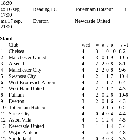
18:30
zo 16 sep,
Reading FC
Tottenham Hotspur
1-3
17:00
ma 17 sep,
Everton
Newcastle United
21:00
Stand
:
Club
wed
w
g
v
p
v - t
1
Chelsea
4
3
1
0
10
8-2
2
Manchester United
4
3
0
1
9
10-5
3
Arsenal
4
2
2
0
8
8-1
4
Manchester City
4
2
2
0
8
9-6
5
Swansea City
4
2
1
1
7
10-4
6
West Bromwich Albion
4
2
1
1
7
6-4
7
West Ham United
4
2
1
1
7
4-3
8
Fulham
4
2
0
2
6
10-6
9
Everton
3
2
0
1
6
4-3
10
Tottenham Hotspur
4
1
2
1
5
6-5
11
Stoke City
4
0
4
0
4
4-4
12
Aston Villa
4
1
1
2
4
4-5
13
Newcastle United
3
1
1
1
4
3-4
14
Wigan Athletic
4
1
1
2
4
4-8
15
Sunderland
3
0
3
0
3
3-3