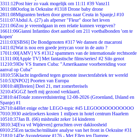
33
11:12
Post hier zo vaak mogelijk om 11:11 #39 Vanz11
30
11:08
Oorlog in Oekraïne #1318 Drone baby drone
28
11:08
Migranten breken door grens naar Ceuta in Spanje,l #10
51
11:07
Abdul A. (27) als afperser "Fleur" door het leven
22
11:06
Zou je vreemdgaan in een relatie kunnen vergeven?
166
11:06
Gianni Infantino doet aanbod om 211 voetbalbonden 'om te
kopen'
21
11:03
[SBS6] De Bondgenoten #317 We dansen de macaroni
14
11:02
Wat is nou een goede jerrycan voor in de auto ?
170
11:00
[AMV] VS #1312 spammers van de internationale rechtsorde
113
11:00
[Apple TV] Met fantastische films/series! #2 Silo genot
112
10:59
De VS framen Cuba: "Amerikaanse voorbereiding voor
aanval op Cuba"
18
10:55
Klacht ingediend tegen grootste insectenfabriek ter wereld
5
10:53
[NPO2] Poorten van Europa
100
10:48
[Breien] Deel 21, met zomerbreisels
32
10:45
GGZ heeft mij gezond verklaard.
238
10:44
Totale zonsverduistering 12-08-2026 (Groenland, IJsland en
Spanje) #1
267
10:44
Het enige echte LEGO-topic #45 LEGOOOOOOOOOOO
70
10:39
30 asielzoekers kosten 1 miljoen in hotel centrum Haarlem
105
10:37
Jan B. (66) misbruikt zeker 14 kinderen
38
10:34
[Eva vd Wijdeven] geruchten over dakloosheid
69
10:25
Een tactische/militaire analyse van het front in Oekraïne #31
218
10:14
De Avondetappe #176 - Met Ellen ten Damme.