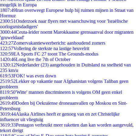
mogelijk in Europa
18
07:49
Iran overweegt Europese hulp bij ruimen mijnen in Straat van
Hormuz
23
00:51
Onderzoek naar flyers met waarschuwing voor 'Israëlische
oorlogsmisdadigers'
30
00:44
Ceuta-leider noemt Marokkaanse grensaanval door migranten
'gruweldaad'
4
23:27
Zomervakantieweerbericht: aanhoudend zomers
1
22:57
Vollering de sterkste na lastige heuvelrit
3
20:59
EA Sports FC 27 toont The Grounds-modus
14
20:46
Long live the 7th of October
13
20:12
Nederlander (23) aangehouden in Duitsland na snelheid van
235 km/u
6
19:53
FOK! was even down
25
19:52
Lekker op vakantie naar Afghanistan volgens Taliban geen
probleem
81
19:50
'Witte' mannen discrimineren is volgens OM geen enkel
probleem
26
19:49
Doden bij Oekraïense droneaanvallen op Moskou en Sint-
Petersburg
30
19:44
Alaska Airlines heeft er genoeg van en zet Christelijke
influencer uit vliegtuig
36
19:33
Pentagon verbruikt meer raketten dan kan worden aangevuld,
tekort dreigt
1
18:54
Gears of War: E-Day open beta begint 6 augustus