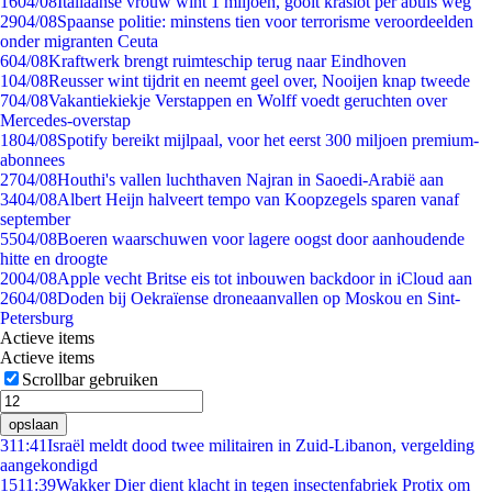
16
04/08
Italiaanse vrouw wint 1 miljoen, gooit kraslot per abuis weg
29
04/08
Spaanse politie: minstens tien voor terrorisme veroordeelden
onder migranten Ceuta
6
04/08
Kraftwerk brengt ruimteschip terug naar Eindhoven
1
04/08
Reusser wint tijdrit en neemt geel over, Nooijen knap tweede
7
04/08
Vakantiekiekje Verstappen en Wolff voedt geruchten over
Mercedes-overstap
18
04/08
Spotify bereikt mijlpaal, voor het eerst 300 miljoen premium-
abonnees
27
04/08
Houthi's vallen luchthaven Najran in Saoedi-Arabië aan
34
04/08
Albert Heijn halveert tempo van Koopzegels sparen vanaf
september
55
04/08
Boeren waarschuwen voor lagere oogst door aanhoudende
hitte en droogte
20
04/08
Apple vecht Britse eis tot inbouwen backdoor in iCloud aan
26
04/08
Doden bij Oekraïense droneaanvallen op Moskou en Sint-
Petersburg
Actieve items
Actieve items
Scrollbar gebruiken
opslaan
3
11:41
Israël meldt dood twee militairen in Zuid-Libanon, vergelding
aangekondigd
15
11:39
Wakker Dier dient klacht in tegen insectenfabriek Protix om