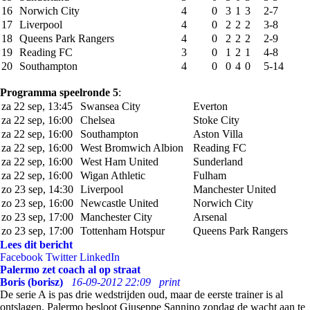
16
Norwich City
4
0
3
1
3
2-7
17
Liverpool
4
0
2
2
2
3-8
18
Queens Park Rangers
4
0
2
2
2
2-9
19
Reading FC
3
0
1
2
1
4-8
20
Southampton
4
0
0
4
0
5-14
Programma speelronde 5
:
za 22 sep, 13:45
Swansea City
Everton
za 22 sep, 16:00
Chelsea
Stoke City
za 22 sep, 16:00
Southampton
Aston Villa
za 22 sep, 16:00
West Bromwich Albion
Reading FC
za 22 sep, 16:00
West Ham United
Sunderland
za 22 sep, 16:00
Wigan Athletic
Fulham
zo 23 sep, 14:30
Liverpool
Manchester United
zo 23 sep, 16:00
Newcastle United
Norwich City
zo 23 sep, 17:00
Manchester City
Arsenal
zo 23 sep, 17:00
Tottenham Hotspur
Queens Park Rangers
Lees dit bericht
Facebook
Twitter
LinkedIn
Palermo zet coach al op straat
Boris (borisz)
16-09-2012 22:09
print
De serie A is pas drie wedstrijden oud, maar de eerste trainer is al
ontslagen. Palermo besloot Giuseppe Sannino zondag de wacht aan te