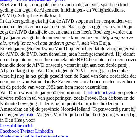
Roel van Duijn, oud-politicus en voormalig activist, spant een kort
geding aan tegen de Algemene Inlichtingen- en Veiligheidsdienst
(AIVD). Schrijft de Volkskrant
In dat kort geding eist hij dat de AIVD stopt met het verspreiden van
documenten over hem aan derden. Naar eigen zeggen van van Duijn
zegt de AIVD dat zij die documenten niet heeft. Roel zegt verder dat
hij al jaren vraagt die documenten te kunnen inzien. "
Mij weigeren ze
die, terwijl ze ze wel aan anderen geven
", stelt Van Duijn.
Enkele jaren geleden kwam Van Duijn er achter dat de voorganger van
de AIVD, de BVD, hem tientallen jaren heeft geschaduwd. Hij claimt
nu dat op internet voor hem onbekende BVD-berichten circuleren over
hem die door de AIVD onwettig verstrekt zijn aan een derde partij.
Al jaren lang strijd Van Duijn tegen de AIVD. Vorig jaar december
werd hij nog in het gelijk gesteld toen de Raad van State oordeelde dat
de minister van Binnenlandse Zaken een aantal documenten over hem
uit de periode van voor 1982 aan hem moet verstrekken.
Van Duijn was in de jaren 60 een prominent
politiek activist
en speelde
diverse rollen in tal van groeperingen, zoals Provo, Ban de bom en de
Kabouterbeweging. Later ging hij politieke functies bekleden in
Amsterdam en bij de provincie Noord-Holland. Tegenwoordig runt hij
een eigen
website
. Volgens Van Duijn komt het kort geding woensdag
in Den Haag voor.
Lees dit bericht
Facebook
Twitter
LinkedIn
Berlusconi wil belastingverlaging