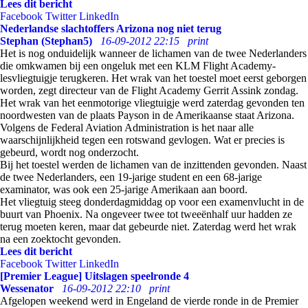
Lees dit bericht
Facebook
Twitter
LinkedIn
Nederlandse slachtoffers Arizona nog niet terug
Stephan (Stephan5)
16-09-2012 22:15
print
Het is nog onduidelijk wanneer de lichamen van de twee Nederlanders
die omkwamen bij een ongeluk met een KLM Flight Academy-
lesvliegtuigje terugkeren. Het wrak van het toestel moet eerst geborgen
worden, zegt directeur van de Flight Academy Gerrit Assink zondag.
Het wrak van het eenmotorige vliegtuigje werd zaterdag gevonden ten
noordwesten van de plaats Payson in de Amerikaanse staat Arizona.
Volgens de Federal Aviation Administration is het naar alle
waarschijnlijkheid tegen een rotswand gevlogen. Wat er precies is
gebeurd, wordt nog onderzocht.
Bij het toestel werden de lichamen van de inzittenden gevonden. Naast
de twee Nederlanders, een 19-jarige student en een 68-jarige
examinator, was ook een 25-jarige Amerikaan aan boord.
Het vliegtuig steeg donderdagmiddag op voor een examenvlucht in de
buurt van Phoenix. Na ongeveer twee tot tweeënhalf uur hadden ze
terug moeten keren, maar dat gebeurde niet. Zaterdag werd het wrak
na een zoektocht gevonden.
Lees dit bericht
Facebook
Twitter
LinkedIn
[Premier League] Uitslagen speelronde 4
Wessenator
16-09-2012 22:10
print
Afgelopen weekend werd in Engeland de vierde ronde in de Premier