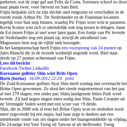
parkeren, wat de zege gaf aan Felix da Costa. Sorensen schoof zo door
naar plaats twee, voor Stevens en Sam Bird.
Frijns herpakte zich na zijn slechte start enigszins en verschalkte in de
vierde ronde Arthur Pic. De Nederlander en de Fransman kwamen
tegelijk voor hun stop binnen, waarbij Pic Frijns weer wist te passeren.
Kevin Korjus wist zich er uiteindelijk ook nog tussen te dringen, maar
de Est moest Frijns al snel weer laten gaan. Een foutje van Pic leverde
de Nederlander nog een plaats op, terwijl de uitvalbeurt van
Magnussen hem nog de vijfde stek bezorgde.
In het kampioenschap heeft Frijns
een voorsprong van 24 punten
op
Jules Bianchi die in de tweede wedstrijd negende werd. Bird staat
derde op 27 punten achterstand van Frijns.
Lees dit bericht
Facebook
Twitter
LinkedIn
Koreaanse golfster Shin wint Brits Open
Boris (borisz)
16-09-2012 22:24
print
De Zuid-Koreaanse golfster Jiyai Shin heeft zondag met overmacht het
Britse Open gewonnen. Ze sloot het vierde majortoernooi van het jaar
af met 279 slagen, een onder par. Shins landgenote Inbee Park werd
tweede. Zij had negen slagen meer nodig dan Shin. Paula Creamer uit
de Verenigde Staten werd met een score van +9 derde.
Shin, die in 2008 ook al eens het Britse Open won en sindsdien nooit
meer zegevierde bij een major, had haar zege te danken aan een
uitstekende ronde van zes slagen onder het baangemiddelde op vrijdag.
De 24-jarige lost Yani Tseng uit Taiwan af als titelhouder. Tseng