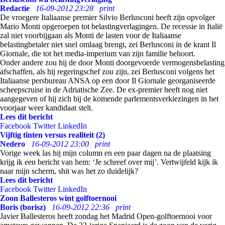
Redactie
16-09-2012 23:28
print
De vroegere Italiaanse premier Silvio Berlusconi heeft zijn opvolger
Mario Monti opgeroepen tot belastingverlagingen. De recessie in Italië
zal niet voorbijgaan als Monti de lasten voor de Italiaanse
belastingbetaler niet snel omlaag brengt, zei Berlusconi in de krant Il
Giornale, die tot het media-imperium van zijn familie behoort.
Onder andere zou hij de door Monti doorgevoerde vermogensbelasting
afschaffen, als hij regeringschef zou zijn, zei Berlusconi volgens het
Italiaanse persbureau ANSA op een door Il Giornale georganiseerde
scheepscruise in de Adriatische Zee. De ex-premier heeft nog niet
aangegeven of hij zich bij de komende parlementsverkiezingen in het
voorjaar weer kandidaat stelt.
Lees dit bericht
Facebook
Twitter
LinkedIn
Vijftig tinten versus realiteit (2)
Nedero
16-09-2012 23:00
print
Vorige week las hij mijn column en een paar dagen na de plaatsing
krijg ik een bericht van hem: ‘Je schreef over mij’. Vertwijfeld kijk ik
naar mijn scherm, shit was het zo duidelijk?
Lees dit bericht
Facebook
Twitter
LinkedIn
Zoon Ballesteros wint golftoernooi
Boris (borisz)
16-09-2012 22:36
print
Javier Ballesteros heeft zondag het Madrid Open-golftoernooi voor