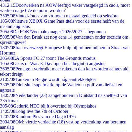
43
12:15
Doorwerken na AOW-leeftijd vaker vastgelegd in cao's, moet
werken na je 67e de norm worden?
35
05/08
Vinted-foto's van vrouwen massaal gedeeld op seksfora
1
05/08
Nieuwe XBOX Game Pass titels voor de eerste helft van de
maand augustus
2
05/08
De FOK!Voetbalmanager 2026/2027 is begonnen
50
05/08
Van den Brink zet nog eens 14 gemeenten onder toezicht om
spreidingswet
18
05/08
Iran overweegt Europese hulp bij ruimen mijnen in Straat van
Hormuz
3
05/08
EA Sports FC 27 toont The Grounds-modus
1
05/08
Gears of War: E-Day open beta begint 6 augustus
36
05/08
Pentagon verbruikt meer raketten dan kan worden aangevuld,
tekort dreigt
21
05/08
Tanken in België wordt nóg aantrekkelijker
33
05/08
Dirk sluit supermarkt op de Wallen na golf van diefstal en
agressie
13
05/08
Nederlander (23) aangehouden in Duitsland na snelheid van
235 km/u
3
05/08
Gedurfd NEC blijft overeind bij Olympiakos
14
05/08
Long live the 7th of October
12
05/08
Random Pics van de Dag #1976
20
04/08
OM: vierde verdachte (18) vast op verdenking van beramen
aanslag