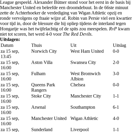
League gespeeld. Alexander Bütner stond voor het eerst in de basis bij
Manchester United en beleefde een droomdebuut. In de 66ste minuut
zette de Achterhoeker de verdediging van Wigan Athletic opzij en
ronde vervolgens op fraaie wijze af. Robin van Persie viel een kwartier
voor tijd in, door de blessure die hij opliep tijdens de interland tegen
Hongarije was het twijfelachtig of de spits zou meespelen.
RvP
kwam
niet tot scoren, het werd 4-0 voor
The Red Devils
.
Uitslagen:
Datum
Thuis
Uit
Uitslag
za 15 sep,
Norwich City
West Ham United
0-0
13:45
za 15 sep,
Aston Villa
Swansea City
2-0
16:00
za 15 sep,
Fulham
West Bromwich
3-0
16:00
Albion
za 15 sep,
Queens Park
Chelsea
0-0
16:00
Rangers
za 15 sep,
Stoke City
Manchester City
1-1
16:00
za 15 sep,
Arsenal
Southampton
6-1
16:00
za 15 sep,
Manchester United
Wigan Athletic
4-0
16:00
za 15 sep,
Sunderland
Liverpool
1-1