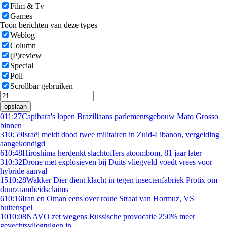
Film & Tv
Games
Toon berichten van deze types
Weblog
Column
(P)review
Special
Poll
Scrollbar gebruiken
opslaan
0
11:27
Capibara's lopen Braziliaans parlementsgebouw Mato Grosso
binnen
3
10:59
Israël meldt dood twee militairen in Zuid-Libanon, vergelding
aangekondigd
6
10:48
Hiroshima herdenkt slachtoffers atoombom, 81 jaar later
3
10:32
Drone met explosieven bij Duits vliegveld voedt vrees voor
hybride aanval
15
10:28
Wakker Dier dient klacht in tegen insectenfabriek Protix om
duurzaamheidsclaims
6
10:16
Iran en Oman eens over route Straat van Hormuz, VS
buitenspel
10
10:08
NAVO zet wegens Russische provocatie 250% meer
gevechtsvliegtuigen in