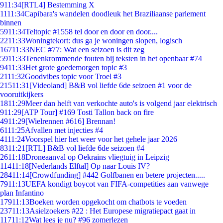
9
11:34
[RTL4] Bestemming X
11
11:34
Capibara's wandelen doodleuk het Braziliaanse parlement
binnen
59
11:34
Teltopic #1558 tel door en door en door....
22
11:33
Woningtekort: dus ga je woningen slopen, logisch
167
11:33
NEC #77: Wat een seizoen is dit zeg
59
11:33
Tenenkrommende fouten bij teksten in het openbaar #74
94
11:33
Het grote goedemorgen topic #3
21
11:32
Goodvibes topic voor Troel #3
215
11:31
[Videoland] B&B vol liefde 6de seizoen #1 voor de
vooruitkijkers
18
11:29
Meer dan helft van verkochte auto's is volgend jaar elektrisch
9
11:29
[ATP Tour] #169 Tosti Tallon back on fire
49
11:29
[Wielrennen #616] Brennan!
61
11:25
Afvallen met injecties #4
41
11:24
Voorspel hier het weer voor het gehele jaar 2026
83
11:21
[RTL] B&B vol liefde 6de seizoen #4
26
11:18
Droneaanval op Oekrains vliegtuig in Leipzig
114
11:18
[Nederlands Elftal] Op naar Louis IV?
284
11:14
[Crowdfunding] #442 Golfbanen en betere projecten.....
79
11:13
UEFA kondigt boycot van FIFA-competities aan vanwege
plan Infantino
179
11:13
Boeken worden opgekocht om chatbots te voeden
237
11:13
Asielzoekers #22 : Het Europese migratiepact gaat in
117
11:12
Wat lees je nu? #96 zomerlezen