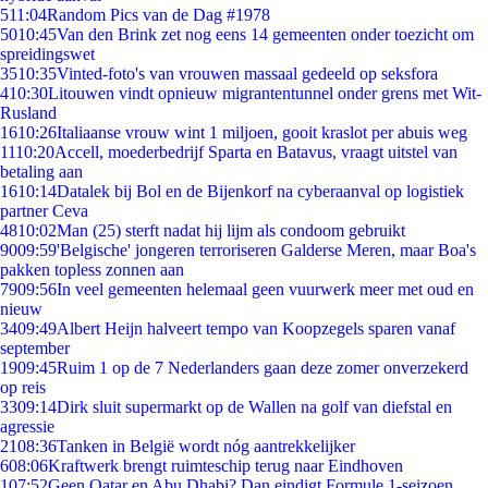
5
11:04
Random Pics van de Dag #1978
50
10:45
Van den Brink zet nog eens 14 gemeenten onder toezicht om
spreidingswet
35
10:35
Vinted-foto's van vrouwen massaal gedeeld op seksfora
4
10:30
Litouwen vindt opnieuw migrantentunnel onder grens met Wit-
Rusland
16
10:26
Italiaanse vrouw wint 1 miljoen, gooit kraslot per abuis weg
11
10:20
Accell, moederbedrijf Sparta en Batavus, vraagt uitstel van
betaling aan
16
10:14
Datalek bij Bol en de Bijenkorf na cyberaanval op logistiek
partner Ceva
48
10:02
Man (25) sterft nadat hij lijm als condoom gebruikt
90
09:59
'Belgische' jongeren terroriseren Galderse Meren, maar Boa's
pakken topless zonnen aan
79
09:56
In veel gemeenten helemaal geen vuurwerk meer met oud en
nieuw
34
09:49
Albert Heijn halveert tempo van Koopzegels sparen vanaf
september
19
09:45
Ruim 1 op de 7 Nederlanders gaan deze zomer onverzekerd
op reis
33
09:14
Dirk sluit supermarkt op de Wallen na golf van diefstal en
agressie
21
08:36
Tanken in België wordt nóg aantrekkelijker
6
08:06
Kraftwerk brengt ruimteschip terug naar Eindhoven
1
07:52
Geen Qatar en Abu Dhabi? Dan eindigt Formule 1-seizoen