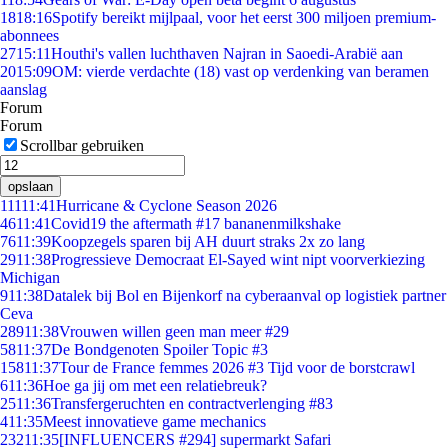
18
18:16
Spotify bereikt mijlpaal, voor het eerst 300 miljoen premium-
abonnees
27
15:11
Houthi's vallen luchthaven Najran in Saoedi-Arabië aan
20
15:09
OM: vierde verdachte (18) vast op verdenking van beramen
aanslag
Forum
Forum
Scrollbar gebruiken
opslaan
111
11:41
Hurricane & Cyclone Season 2026
46
11:41
Covid19 the aftermath #17 bananenmilkshake
76
11:39
Koopzegels sparen bij AH duurt straks 2x zo lang
29
11:38
Progressieve Democraat El-Sayed wint nipt voorverkiezing
Michigan
9
11:38
Datalek bij Bol en Bijenkorf na cyberaanval op logistiek partner
Ceva
289
11:38
Vrouwen willen geen man meer #29
58
11:37
De Bondgenoten Spoiler Topic #3
158
11:37
Tour de France femmes 2026 #3 Tijd voor de borstcrawl
6
11:36
Hoe ga jij om met een relatiebreuk?
25
11:36
Transfergeruchten en contractverlenging #83
4
11:35
Meest innovatieve game mechanics
232
11:35
[INFLUENCERS #294] supermarkt Safari