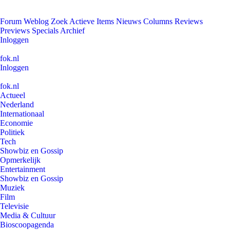
Forum
Weblog
Zoek
Actieve Items
Nieuws
Columns
Reviews
Previews
Specials
Archief
Inloggen
fok.nl
Inloggen
fok.nl
Actueel
Nederland
Internationaal
Economie
Politiek
Tech
Showbiz en Gossip
Opmerkelijk
Entertainment
Showbiz en Gossip
Muziek
Film
Televisie
Media & Cultuur
Bioscoopagenda