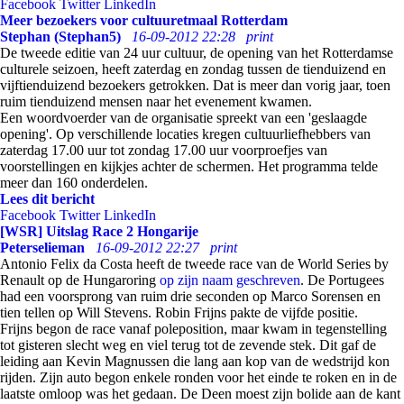
Facebook
Twitter
LinkedIn
Meer bezoekers voor cultuuretmaal Rotterdam
Stephan (Stephan5)
16-09-2012 22:28
print
De tweede editie van 24 uur cultuur, de opening van het Rotterdamse
culturele seizoen, heeft zaterdag en zondag tussen de tienduizend en
vijftienduizend bezoekers getrokken. Dat is meer dan vorig jaar, toen
ruim tienduizend mensen naar het evenement kwamen.
Een woordvoerder van de organisatie spreekt van een 'geslaagde
opening'. Op verschillende locaties kregen cultuurliefhebbers van
zaterdag 17.00 uur tot zondag 17.00 uur voorproefjes van
voorstellingen en kijkjes achter de schermen. Het programma telde
meer dan 160 onderdelen.
Lees dit bericht
Facebook
Twitter
LinkedIn
[WSR] Uitslag Race 2 Hongarije
Peterselieman
16-09-2012 22:27
print
Antonio Felix da Costa heeft de tweede race van de World Series by
Renault op de Hungaroring
op zijn naam geschreven
. De Portugees
had een voorsprong van ruim drie seconden op Marco Sorensen en
tien tellen op Will Stevens. Robin Frijns pakte de vijfde positie.
Frijns begon de race vanaf poleposition, maar kwam in tegenstelling
tot gisteren slecht weg en viel terug tot de zevende stek. Dit gaf de
leiding aan Kevin Magnussen die lang aan kop van de wedstrijd kon
rijden. Zijn auto begon enkele ronden voor het einde te roken en in de
laatste omloop was het gedaan. De Deen moest zijn bolide aan de kant