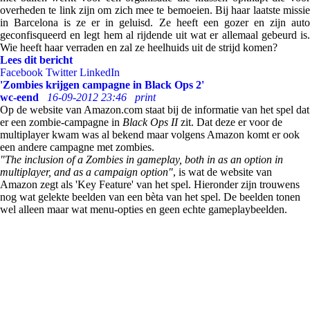
overheden te link zijn om zich mee te bemoeien. Bij haar laatste missie
in Barcelona is ze er in geluisd. Ze heeft een gozer en zijn auto
geconfisqueerd en legt hem al rijdende uit wat er allemaal gebeurd is.
Wie heeft haar verraden en zal ze heelhuids uit de strijd komen?
Lees dit bericht
Facebook
Twitter
LinkedIn
'Zombies krijgen campagne in Black Ops 2'
wc-eend
16-09-2012 23:46
print
Op de website van Amazon.com staat bij de informatie van het spel dat
er een zombie-campagne in
Black Ops II
zit. Dat deze er voor de
multiplayer kwam was al bekend maar volgens Amazon komt er ook
een andere campagne met zombies.
"The inclusion of a Zombies in gameplay, both in as an option in
multiplayer, and as a campaign option"
, is wat de website van
Amazon zegt als 'Key Feature' van het spel. Hieronder zijn trouwens
nog wat gelekte beelden van een bèta van het spel. De beelden tonen
wel alleen maar wat menu-opties en geen echte gameplaybeelden.