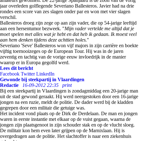
amateurs gewonnen. De 22-jarige Spanjaard is de zoon van de vorig
jaar overleden golflegende Severiano Ballesteros. Javier had na drie
rondes een score van zes slagen onder par en won met vier slagen
verschil.
Ballesteros droeg zijn zege op aan zijn vader, die op 54-jarige leeftijd
aan een hersentumor bezweek. "
Mijn vader vertelde me altijd dat je
moet spelen met alles wat je hebt en dat heb ik gedaan. Ik moest veel
aan hem denken tijdens deze achttien holes.
"
Severiano 'Seve' Ballesteros won vijf majors in zijn carrière en boekte
vijftig toernooizeges op de European Tour. Hij was in de jaren
zeventig en tachtig van de vorige eeuw invloedrijk in de manier
waarop er in Europa gegolfd werd.
Lees dit bericht
Facebook
Twitter
LinkedIn
Gewonde bij steekpartij in Vlaardingen
Redactie
16-09-2012 22:35
print
Bij een steekpartij in Vlaardingen is zondagmiddag een 20-jarige man
uit de stad gewond geraakt. Hij werd neergestoken door een 16-jarige
jongen na een ruzie, meldt de politie. De dader werd bij de kladden
gegrepen door een militair die getuige was.
Het incident vond plaats op de Dirk de Derdelaan. De man en jongen
waren in eerste instantie met elkaar op de vuist gegaan, waarna de
jongen zijn plaatsgenoot in zijn schouder stak en op de vlucht sloeg.
De militair kon hem even later grijpen op de Marnixlaan. Hij is
overgedragen aan de politie. Het slachtoffer is naar een ziekenhuis