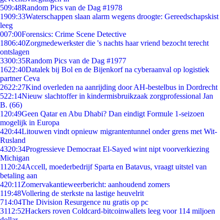
5
09:48
Random Pics van de Dag #1978
19
09:33
Waterschappen slaan alarm wegens droogte: Gereedschapskist
leeg
0
07:00
Forensics: Crime Scene Detective
18
06:40
Zorgmedewerkster die 's nachts haar vriend bezocht terecht
ontslagen
33
00:35
Random Pics van de Dag #1977
16
22:40
Datalek bij Bol en de Bijenkorf na cyberaanval op logistiek
partner Ceva
26
22:27
Kind overleden na aanrijding door AH-bestelbus in Dordrecht
5
22:14
Nieuw slachtoffer in kindermisbruikzaak zorgprofessional Jan
B. (66)
1
20:49
Geen Qatar en Abu Dhabi? Dan eindigt Formule 1-seizoen
mogelijk in Europa
4
20:44
Litouwen vindt opnieuw migrantentunnel onder grens met Wit-
Rusland
43
20:34
Progressieve Democraat El-Sayed wint nipt voorverkiezing
Michigan
11
20:24
Accell, moederbedrijf Sparta en Batavus, vraagt uitstel van
betaling aan
4
20:11
Zomervakantieweerbericht: aanhoudend zomers
1
19:48
Vollering de sterkste na lastige heuvelrit
7
14:04
The Division Resurgence nu gratis op pc
31
12:52
Hackers roven Coldcard-bitcoinwallets leeg voor 114 miljoen
dollar