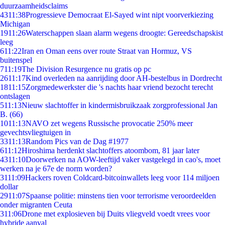
duurzaamheidsclaims
43
11:38
Progressieve Democraat El-Sayed wint nipt voorverkiezing
Michigan
19
11:26
Waterschappen slaan alarm wegens droogte: Gereedschapskist
leeg
6
11:22
Iran en Oman eens over route Straat van Hormuz, VS
buitenspel
7
11:19
The Division Resurgence nu gratis op pc
26
11:17
Kind overleden na aanrijding door AH-bestelbus in Dordrecht
18
11:15
Zorgmedewerkster die 's nachts haar vriend bezocht terecht
ontslagen
5
11:13
Nieuw slachtoffer in kindermisbruikzaak zorgprofessional Jan
B. (66)
10
11:13
NAVO zet wegens Russische provocatie 250% meer
gevechtsvliegtuigen in
33
11:13
Random Pics van de Dag #1977
6
11:12
Hiroshima herdenkt slachtoffers atoombom, 81 jaar later
43
11:10
Doorwerken na AOW-leeftijd vaker vastgelegd in cao's, moet
werken na je 67e de norm worden?
31
11:09
Hackers roven Coldcard-bitcoinwallets leeg voor 114 miljoen
dollar
29
11:07
Spaanse politie: minstens tien voor terrorisme veroordeelden
onder migranten Ceuta
3
11:06
Drone met explosieven bij Duits vliegveld voedt vrees voor
hybride aanval