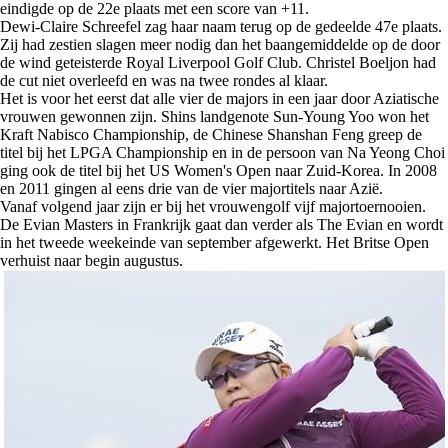
eindigde op de 22e plaats met een score van +11.
Dewi-Claire Schreefel zag haar naam terug op de gedeelde 47e plaats.
Zij had zestien slagen meer nodig dan het baangemiddelde op de door
de wind geteisterde Royal Liverpool Golf Club. Christel Boeljon had
de cut niet overleefd en was na twee rondes al klaar.
Het is voor het eerst dat alle vier de majors in een jaar door Aziatische
vrouwen gewonnen zijn. Shins landgenote Sun-Young Yoo won het
Kraft Nabisco Championship, de Chinese Shanshan Feng greep de
titel bij het LPGA Championship en in de persoon van Na Yeong Choi
ging ook de titel bij het US Women's Open naar Zuid-Korea. In 2008
en 2011 gingen al eens drie van de vier majortitels naar Azië.
Vanaf volgend jaar zijn er bij het vrouwengolf vijf majortoernooien.
De Evian Masters in Frankrijk gaat dan verder als The Evian en wordt
in het tweede weekeinde van september afgewerkt. Het Britse Open
verhuist naar begin augustus.