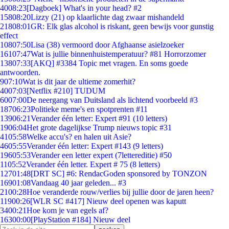
40
08:23
[Dagboek] What's in your head? #2
158
08:20
Lizzy (21) op klaarlichte dag zwaar mishandeld
218
08:01
GR: Elk glas alcohol is riskant, geen bewijs voor gunstig
effect
108
07:50
Lisa (38) vermoord door Afghaanse asielzoeker
161
07:47
Wat is jullie binnenhuistemperatuur? #81 Horrorzomer
138
07:33
[AKQ] #3384 Topic met vragen. En soms goede
antwoorden.
9
07:10
Wat is dit jaar de ultieme zomerhit?
40
07:03
[Netflix #210] TUDUM
60
07:00
De neergang van Duitsland als lichtend voorbeeld #3
187
06:23
Politieke meme's en spotprenten #11
139
06:21
Verander één letter: Expert #91 (10 letters)
19
06:04
Het grote dagelijkse Trump nieuws topic #31
41
05:58
Welke accu's? en halen uit Asie?
46
05:55
Verander één letter: Expert #143 (9 letters)
196
05:53
Verander een letter expert (7lettereditie) #50
11
05:52
Verander één letter. Expert # 75 (8 letters)
127
01:48
[DRT SC] #6: RendacGoden sponsored by TONZON
169
01:08
Vandaag 40 jaar geleden... #3
21
00:28
Hoe veranderde rouw/verlies bij jullie door de jaren heen?
119
00:26
[WLR SC #417] Nieuw deel openen was kaputt
34
00:21
Hoe kom je van egels af?
163
00:00
[PlayStation #184] Nieuw deel