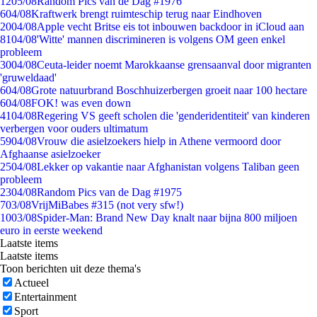
12
05/08
Random Pics van de Dag #1976
6
04/08
Kraftwerk brengt ruimteschip terug naar Eindhoven
20
04/08
Apple vecht Britse eis tot inbouwen backdoor in iCloud aan
81
04/08
'Witte' mannen discrimineren is volgens OM geen enkel
probleem
30
04/08
Ceuta-leider noemt Marokkaanse grensaanval door migranten
'gruweldaad'
6
04/08
Grote natuurbrand Boschhuizerbergen groeit naar 100 hectare
6
04/08
FOK! was even down
41
04/08
Regering VS geeft scholen die 'genderidentiteit' van kinderen
verbergen voor ouders ultimatum
59
04/08
Vrouw die asielzoekers hielp in Athene vermoord door
Afghaanse asielzoeker
25
04/08
Lekker op vakantie naar Afghanistan volgens Taliban geen
probleem
23
04/08
Random Pics van de Dag #1975
7
03/08
VrijMiBabes #315 (not very sfw!)
10
03/08
Spider-Man: Brand New Day knalt naar bijna 800 miljoen
euro in eerste weekend
Laatste items
Laatste items
Toon berichten uit deze thema's
Actueel
Entertainment
Sport