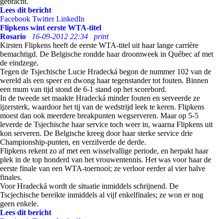
gebracht.
Lees dit bericht
Facebook
Twitter
LinkedIn
Flipkens wint eerste WTA-titel
Rosario
16-09-2012 22:34
print
Kirsten Flipkens heeft de eerste WTA-titel uit haar lange carrière
bemachtigd. De Belgische rondde haar droomweek in Québec af met
de eindzege.
Tegen de Tsjechische Lucie Hradecká begon de nummer 102 van de
wereld als een speer en dwong haar tegenstander tot fouten. Binnen
een mum van tijd stond de 6-1 stand op het scorebord.
In de tweede set maakte Hradecká minder fouten en serveerde ze
ijzersterk, waardoor het tij van de wedstrijd leek te keren. Flipkens
moest dan ook meerdere breakpunten wegserveren. Maar op 5-5
leverde de Tsjechische haar service toch weer in, waarna Flipkens uit
kon serveren. De Belgische kreeg door haar sterke service drie
Championship-punten, en verzilverde de derde.
Flipkens rekent zo af met een wisselvallige periode, en herpakt haar
plek in de top honderd van het vrouwentennis. Het was voor haar de
eerste finale van een WTA-toernooi; ze verloor eerder al vier halve
finales.
Voor Hradecká wordt de situatie inmiddels schrijnend. De
Tscjechische bereikte inmiddels al vijf enkelfinales; ze won er nog
geen enkele.
Lees dit bericht