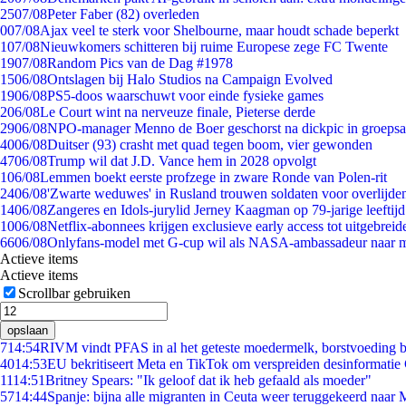
25
07/08
Peter Faber (82) overleden
0
07/08
Ajax veel te sterk voor Shelbourne, maar houdt schade beperkt
1
07/08
Nieuwkomers schitteren bij ruime Europese zege FC Twente
19
07/08
Random Pics van de Dag #1978
15
06/08
Ontslagen bij Halo Studios na Campaign Evolved
19
06/08
PS5-doos waarschuwt voor einde fysieke games
2
06/08
Le Court wint na nerveuze finale, Pieterse derde
29
06/08
NPO-manager Menno de Boer geschorst na dickpic in groeps
40
06/08
Duitser (93) crasht met quad tegen boom, vier gewonden
47
06/08
Trump wil dat J.D. Vance hem in 2028 opvolgt
1
06/08
Lemmen boekt eerste profzege in zware Ronde van Polen-rit
24
06/08
'Zwarte weduwes' in Rusland trouwen soldaten voor overlijden
14
06/08
Zangeres en Idols-jurylid Jerney Kaagman op 79-jarige leeftij
10
06/08
Netflix-abonnees krijgen exclusieve early access tot uitgebreid
66
06/08
Onlyfans-model met G-cup wil als NASA-ambassadeur naar 
Actieve items
Actieve items
Scrollbar gebruiken
opslaan
7
14:54
RIVM vindt PFAS in al het geteste moedermelk, borstvoeding bl
40
14:53
EU bekritiseert Meta en TikTok om verspreiden desinformatie
11
14:51
Britney Spears: "Ik geloof dat ik heb gefaald als moeder"
57
14:44
Spanje: bijna alle migranten in Ceuta weer teruggekeerd naar