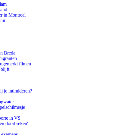
rdam
land
r in Montreal
uur
an Breda
migranten
ongemerkt filmen
lijft
ij je intimideren?
agwater
pelschilmesje
oorte in VS
pen doorbreken'
e examens