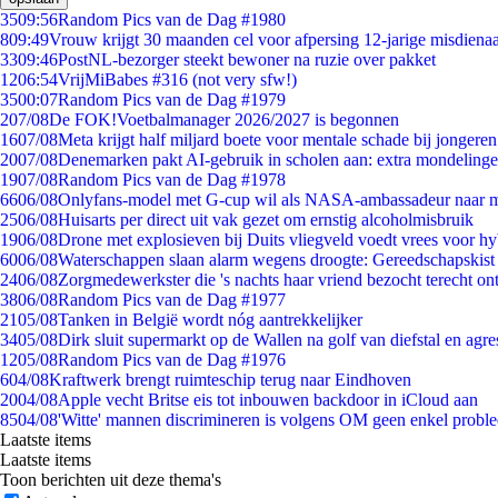
35
09:56
Random Pics van de Dag #1980
8
09:49
Vrouw krijgt 30 maanden cel voor afpersing 12-jarige misdienaa
33
09:46
PostNL-bezorger steekt bewoner na ruzie over pakket
12
06:54
VrijMiBabes #316 (not very sfw!)
35
00:07
Random Pics van de Dag #1979
2
07/08
De FOK!Voetbalmanager 2026/2027 is begonnen
16
07/08
Meta krijgt half miljard boete voor mentale schade bij jongeren
20
07/08
Denemarken pakt AI-gebruik in scholen aan: extra mondeling
19
07/08
Random Pics van de Dag #1978
66
06/08
Onlyfans-model met G-cup wil als NASA-ambassadeur naar 
25
06/08
Huisarts per direct uit vak gezet om ernstig alcoholmisbruik
19
06/08
Drone met explosieven bij Duits vliegveld voedt vrees voor hy
60
06/08
Waterschappen slaan alarm wegens droogte: Gereedschapskist
24
06/08
Zorgmedewerkster die 's nachts haar vriend bezocht terecht on
38
06/08
Random Pics van de Dag #1977
21
05/08
Tanken in België wordt nóg aantrekkelijker
34
05/08
Dirk sluit supermarkt op de Wallen na golf van diefstal en agre
12
05/08
Random Pics van de Dag #1976
6
04/08
Kraftwerk brengt ruimteschip terug naar Eindhoven
20
04/08
Apple vecht Britse eis tot inbouwen backdoor in iCloud aan
85
04/08
'Witte' mannen discrimineren is volgens OM geen enkel probl
Laatste items
Laatste items
Toon berichten uit deze thema's