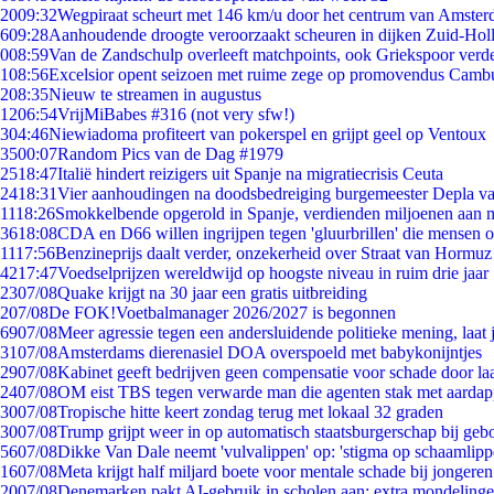
20
09:32
Wegpiraat scheurt met 146 km/u door het centrum van Amste
6
09:28
Aanhoudende droogte veroorzaakt scheuren in dijken Zuid-Hol
0
08:59
Van de Zandschulp overleeft matchpoints, ook Griekspoor verde
1
08:56
Excelsior opent seizoen met ruime zege op promovendus Camb
2
08:35
Nieuw te streamen in augustus
12
06:54
VrijMiBabes #316 (not very sfw!)
3
04:46
Niewiadoma profiteert van pokerspel en grijpt geel op Ventoux
35
00:07
Random Pics van de Dag #1979
25
18:47
Italië hindert reizigers uit Spanje na migratiecrisis Ceuta
24
18:31
Vier aanhoudingen na doodsbedreiging burgemeester Depla v
11
18:26
Smokkelbende opgerold in Spanje, verdienden miljoenen aan 
36
18:08
CDA en D66 willen ingrijpen tegen 'gluurbrillen' die mensen 
11
17:56
Benzineprijs daalt verder, onzekerheid over Straat van Hormuz b
42
17:47
Voedselprijzen wereldwijd op hoogste niveau in ruim drie jaar
23
07/08
Quake krijgt na 30 jaar een gratis uitbreiding
2
07/08
De FOK!Voetbalmanager 2026/2027 is begonnen
69
07/08
Meer agressie tegen een andersluidende politieke mening, laat j
31
07/08
Amsterdams dierenasiel DOA overspoeld met babykonijntjes
29
07/08
Kabinet geeft bedrijven geen compensatie voor schade door la
24
07/08
OM eist TBS tegen verwarde man die agenten stak met aardap
30
07/08
Tropische hitte keert zondag terug met lokaal 32 graden
30
07/08
Trump grijpt weer in op automatisch staatsburgerschap bij geb
56
07/08
Dikke Van Dale neemt 'vulvalippen' op: 'stigma op schaamlip
16
07/08
Meta krijgt half miljard boete voor mentale schade bij jongeren
20
07/08
Denemarken pakt AI-gebruik in scholen aan: extra mondeling