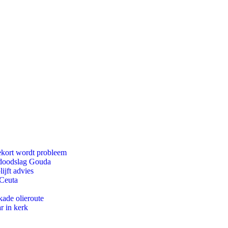
ekort wordt probleem
r doodslag Gouda
ijft advies
 Ceuta
kade olieroute
r in kerk