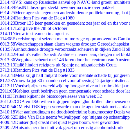
23
14:40
VS: kans op Russische aanval op NAVO-land groeit, munitiet
33
14:39
PostNL-bezorger steekt bewoner na ruzie over pakket
69
14:25
Meer agressie tegen een andersluidende politieke mening, laat j
35
14:24
Random Pics van de Dag #1980
10
14:23
Broer 135 keer gestoken en gesneden: zes jaar cel en tbs voo
23
14:17
Long live the 7th of October
2
14:11
Nieuw te streamen in augustus
1
14:08
Excelsior opent seizoen met ruime zege op promovendus Camb
60
13:58
Waterschappen slaan alarm wegens droogte: Gereedschapskist
6
13:57
Aanhoudende droogte veroorzaakt scheuren in dijken Zuid-Hol
27
13:42
Houthi's vallen Saoedi-Arabië en Jemen aan, dreigen met blok
20
13:36
Wegpiraat scheurt met 146 km/u door het centrum van Amste
25
13:19
Italië hindert reizigers uit Spanje na migratiecrisis Ceuta
37
13:13
Random Pics van de Dag #1833
16
12:43
Meta krijgt half miljard boete voor mentale schade bij jongeren
8
12:23
Vrouw krijgt 30 maanden cel voor afpersing 12-jarige misdienaa
42
12:11
Voedselprijzen wereldwijd op hoogste niveau in ruim drie jaar
29
11:05
Kabinet geeft bedrijven geen compensatie voor schade door la
6
11:03
Trailers kijken: de bioscoopreleases van week 32
36
11:02
CDA en D66 willen ingrijpen tegen 'gluurbrillen' die mensen 
24
10:54
OM eist TBS tegen verwarde man die agenten stak met aardap
24
10:18
Vier aanhoudingen na doodsbedreiging burgemeester Depla v
56
09:52
Dikke Van Dale neemt 'vulvalippen' op: 'stigma op schaamlip
40
09:42
Duitser (93) crasht met quad tegen boom, vier gewonden
25
09:22
Huisarts per direct uit vak gezet om ernstig alcoholmisbruik