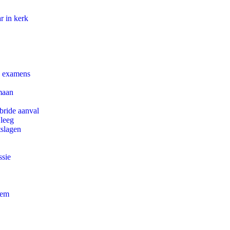
r in kerk
e examens
maan
bride aanval
 leeg
tslagen
ssie
eem