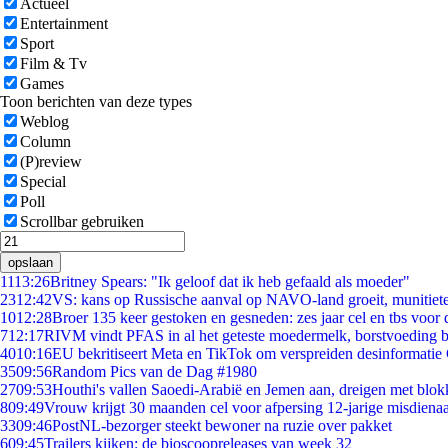
Actueel
Entertainment
Sport
Film & Tv
Games
Toon berichten van deze types
Weblog
Column
(P)review
Special
Poll
Scrollbar gebruiken
opslaan
11
13:26
Britney Spears: "Ik geloof dat ik heb gefaald als moeder"
23
12:42
VS: kans op Russische aanval op NAVO-land groeit, munitiet
10
12:28
Broer 135 keer gestoken en gesneden: zes jaar cel en tbs voo
7
12:17
RIVM vindt PFAS in al het geteste moedermelk, borstvoeding bl
40
10:16
EU bekritiseert Meta en TikTok om verspreiden desinformatie
35
09:56
Random Pics van de Dag #1980
27
09:53
Houthi's vallen Saoedi-Arabië en Jemen aan, dreigen met blok
8
09:49
Vrouw krijgt 30 maanden cel voor afpersing 12-jarige misdienaa
33
09:46
PostNL-bezorger steekt bewoner na ruzie over pakket
6
09:45
Trailers kijken: de bioscoopreleases van week 32