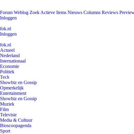
Forum
Weblog
Zoek
Actieve Items
Nieuws
Columns
Reviews
Previe
Inloggen
fok.nl
Inloggen
fok.nl
Actueel
Nederland
Internationaal
Economie
Politiek
Tech
Showbiz en Gossip
Opmerkelijk
Entertainment
Showbiz en Gossip
Muziek
Film
Televisie
Media & Cultuur
Bioscoopagenda
Sport