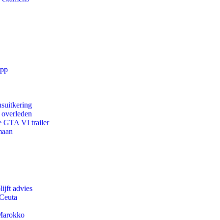
app
suitkering
d overleden
e GTA VI trailer
maan
ijft advies
 Ceuta
 Marokko