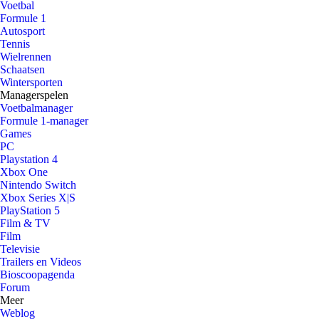
Voetbal
Formule 1
Autosport
Tennis
Wielrennen
Schaatsen
Wintersporten
Managerspelen
Voetbalmanager
Formule 1-manager
Games
PC
Playstation 4
Xbox One
Nintendo Switch
Xbox Series X|S
PlayStation 5
Film & TV
Film
Televisie
Trailers en Videos
Bioscoopagenda
Forum
Meer
Weblog