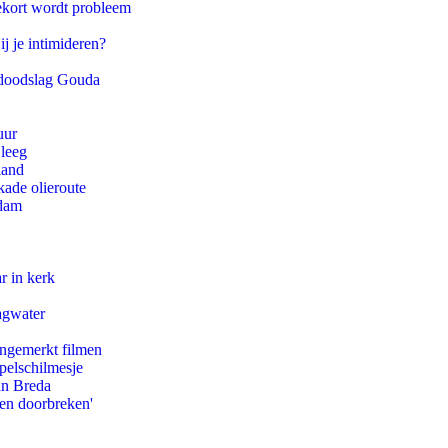
ekort wordt probleem
ij je intimideren?
r doodslag Gouda
uur
 leeg
land
kade olieroute
rdam
r in kerk
agwater
ongemerkt filmen
pelschilmesje
an Breda
pen doorbreken'