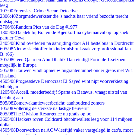
leeg
1
07:00
Forensics: Crime Scene Detective
23
06:40
Zorgmedewerkster die 's nachts haar vriend bezocht terecht
ontslagen
37
06/08
Random Pics van de Dag #1977
18
05/08
Datalek bij Bol en de Bijenkorf na cyberaanval op logistiek
partner Ceva
34
05/08
Kind overleden na aanrijding door AH-bestelbus in Dordrecht
6
05/08
Nieuw slachtoffer in kindermisbruikzaak zorgprofessional Jan
B. (66)
3
05/08
Geen Qatar en Abu Dhabi? Dan eindigt Formule 1-seizoen
mogelijk in Europa
5
05/08
Litouwen vindt opnieuw migrantentunnel onder grens met Wit-
Rusland
45
05/08
Progressieve Democraat El-Sayed wint nipt voorverkiezing
Michigan
12
05/08
Accell, moederbedrijf Sparta en Batavus, vraagt uitstel van
betaling aan
5
05/08
Zomervakantieweerbericht: aanhoudend zomers
1
05/08
Vollering de sterkste na lastige heuvelrit
8
05/08
The Division Resurgence nu gratis op pc
36
05/08
Hackers roven Coldcard-bitcoinwallets leeg voor 114 miljoen
dollar
45
05/08
Doorwerken na AOW-leeftijd vaker vastgelegd in cao's, moet