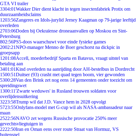
GTA VI trailer
33
04:01
Wakker Dier dient klacht in tegen insectenfabriek Protix om
duurzaamheidsclaims
12
03:56
Zangeres en Idols-jurylid Jerney Kaagman op 79-jarige leeftijd
overleden
27
03:06
Doden bij Oekraïense droneaanvallen op Moskou en Sint-
Petersburg
8
02:56
PS5-doos waarschuwt voor einde fysieke games
20
02:21
NPO-manager Menno de Boer geschorst na dickpic in
groepsapp
12
01:08
Accell, moederbedrijf Sparta en Batavus, vraagt uitstel van
betaling aan
34
01:01
Kind overleden na aanrijding door AH-bestelbus in Dordrecht
15
00:51
Duitser (93) crasht met quad tegen boom, vier gewonden
53
00:28
Van den Brink zet nog eens 14 gemeenten onder toezicht om
spreidingswet
13
00:11
'Zwarte weduwes' in Rusland trouwen soldaten voor
overlijdensuitkering
32
23:58
Trump wil dat J.D. Vance hem in 2028 opvolgt
57
23:55
Onlyfans-model met G-cup wil als NASA-ambassadeur naar
maan
25
22:56
NAVO zet wegens Russische provocatie 250% meer
gevechtsvliegtuigen in
22
22:50
Iran en Oman eens over route Straat van Hormuz, VS
buitenspel