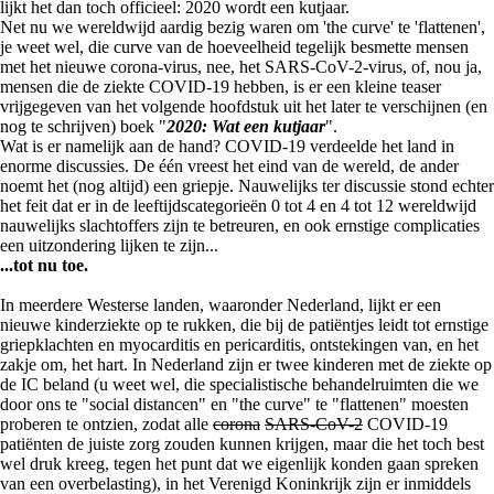
lijkt het dan toch officieel: 2020 wordt een kutjaar.
Net nu we wereldwijd aardig bezig waren om 'the curve' te 'flattenen',
je weet wel, die curve van de hoeveelheid tegelijk besmette mensen
met het nieuwe corona-virus, nee, het SARS-CoV-2-virus, of, nou ja,
mensen die de ziekte COVID-19 hebben, is er een kleine teaser
vrijgegeven van het volgende hoofdstuk uit het later te verschijnen (en
nog te schrijven) boek "
2020: Wat een
kutjaar
".
Wat is er namelijk aan de hand? COVID-19 verdeelde het land in
enorme discussies. De één vreest het eind van de wereld, de ander
noemt het (nog altijd) een griepje. Nauwelijks ter discussie stond echter
het feit dat er in de leeftijdscategorieën 0 tot 4 en 4 tot 12 wereldwijd
nauwelijks slachtoffers zijn te betreuren, en ook ernstige complicaties
een uitzondering lijken te zijn...
...tot nu toe.
In meerdere Westerse landen, waaronder Nederland, lijkt er een
nieuwe kinderziekte op te rukken, die bij de patiëntjes leidt tot ernstige
griepklachten en myocarditis en pericarditis, ontstekingen van, en het
zakje om, het hart. In Nederland zijn er twee kinderen met de ziekte op
de IC beland (u weet wel, die specialistische behandelruimten die we
door ons te "social distancen" en "the curve" te "flattenen" moesten
proberen te ontzien, zodat alle
corona
SARS-CoV-2
COVID-19
patiënten de juiste zorg zouden kunnen krijgen, maar die het toch best
wel druk kreeg, tegen het punt dat we eigenlijk konden gaan spreken
van een overbelasting), in het Verenigd Koninkrijk zijn er inmiddels