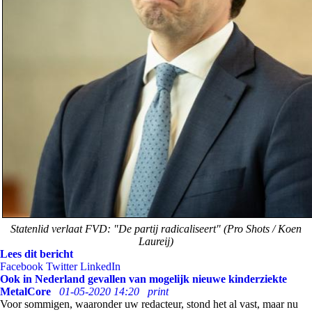
Statenlid verlaat FVD: "De partij radicaliseert" (Pro Shots / Koen
Laureij)
Lees dit bericht
Facebook
Twitter
LinkedIn
Ook in Nederland gevallen van mogelijk nieuwe kinderziekte
MetalCore
01-05-2020 14:20
print
Voor sommigen, waaronder uw redacteur, stond het al vast, maar nu