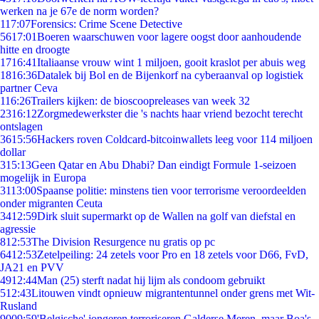
werken na je 67e de norm worden?
1
17:07
Forensics: Crime Scene Detective
56
17:01
Boeren waarschuwen voor lagere oogst door aanhoudende
hitte en droogte
17
16:41
Italiaanse vrouw wint 1 miljoen, gooit kraslot per abuis weg
18
16:36
Datalek bij Bol en de Bijenkorf na cyberaanval op logistiek
partner Ceva
1
16:26
Trailers kijken: de bioscoopreleases van week 32
23
16:12
Zorgmedewerkster die 's nachts haar vriend bezocht terecht
ontslagen
36
15:56
Hackers roven Coldcard-bitcoinwallets leeg voor 114 miljoen
dollar
3
15:13
Geen Qatar en Abu Dhabi? Dan eindigt Formule 1-seizoen
mogelijk in Europa
31
13:00
Spaanse politie: minstens tien voor terrorisme veroordeelden
onder migranten Ceuta
34
12:59
Dirk sluit supermarkt op de Wallen na golf van diefstal en
agressie
8
12:53
The Division Resurgence nu gratis op pc
64
12:53
Zetelpeiling: 24 zetels voor Pro en 18 zetels voor D66, FvD,
JA21 en PVV
49
12:44
Man (25) sterft nadat hij lijm als condoom gebruikt
5
12:43
Litouwen vindt opnieuw migrantentunnel onder grens met Wit-
Rusland
90
09:59
'Belgische' jongeren terroriseren Galderse Meren, maar Boa's