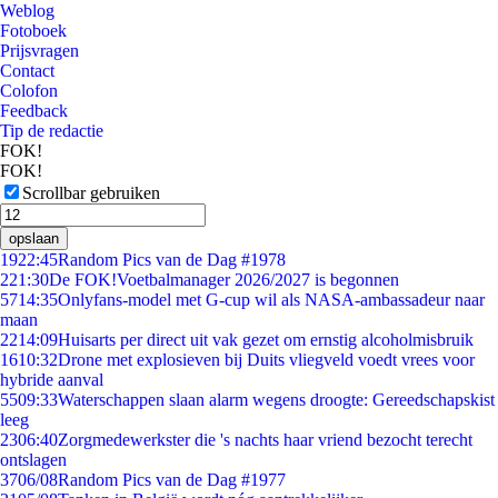
Weblog
Fotoboek
Prijsvragen
Contact
Colofon
Feedback
Tip de redactie
FOK!
FOK!
Scrollbar gebruiken
opslaan
19
22:45
Random Pics van de Dag #1978
2
21:30
De FOK!Voetbalmanager 2026/2027 is begonnen
57
14:35
Onlyfans-model met G-cup wil als NASA-ambassadeur naar
maan
22
14:09
Huisarts per direct uit vak gezet om ernstig alcoholmisbruik
16
10:32
Drone met explosieven bij Duits vliegveld voedt vrees voor
hybride aanval
55
09:33
Waterschappen slaan alarm wegens droogte: Gereedschapskist
leeg
23
06:40
Zorgmedewerkster die 's nachts haar vriend bezocht terecht
ontslagen
37
06/08
Random Pics van de Dag #1977