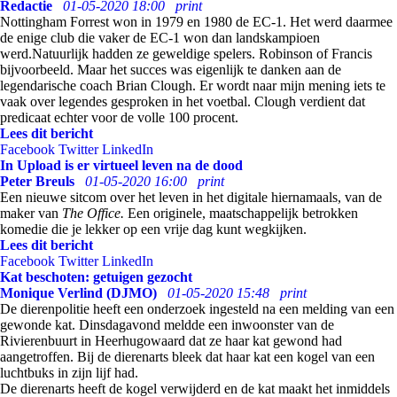
Redactie
01-05-2020 18:00
print
Nottingham Forrest won in 1979 en 1980 de EC-1. Het werd daarmee
de enige club die vaker de EC-1 won dan landskampioen
werd.Natuurlijk hadden ze geweldige spelers. Robinson of Francis
bijvoorbeeld. Maar het succes was eigenlijk te danken aan de
legendarische coach Brian Clough. Er wordt naar mijn mening iets te
vaak over legendes gesproken in het voetbal. Clough verdient dat
predicaat echter voor de volle 100 procent.
Lees dit bericht
Facebook
Twitter
LinkedIn
In Upload is er virtueel leven na de dood
Peter Breuls
01-05-2020 16:00
print
Een nieuwe sitcom over het leven in het digitale hiernamaals, van de
maker van
The Office.
Een originele, maatschappelijk betrokken
komedie die je lekker op een vrije dag kunt wegkijken.
Lees dit bericht
Facebook
Twitter
LinkedIn
Kat beschoten: getuigen gezocht
Monique Verlind (DJMO)
01-05-2020 15:48
print
De dierenpolitie heeft een onderzoek ingesteld na een melding van een
gewonde kat. Dinsdagavond meldde een inwoonster van de
Rivierenbuurt in Heerhugowaard dat ze haar kat gewond had
aangetroffen. Bij de dierenarts bleek dat haar kat een kogel van een
luchtbuks in zijn lijf had.
De dierenarts heeft de kogel verwijderd en de kat maakt het inmiddels