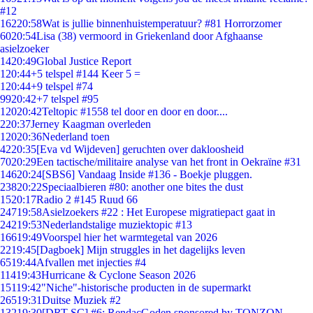
#12
162
20:58
Wat is jullie binnenhuistemperatuur? #81 Horrorzomer
60
20:54
Lisa (38) vermoord in Griekenland door Afghaanse
asielzoeker
14
20:49
Global Justice Report
1
20:44
+5 telspel #144 Keer 5 =
1
20:44
+9 telspel #74
99
20:42
+7 telspel #95
120
20:42
Teltopic #1558 tel door en door en door....
2
20:37
Jerney Kaagman overleden
120
20:36
Nederland toen
42
20:35
[Eva vd Wijdeven] geruchten over dakloosheid
70
20:29
Een tactische/militaire analyse van het front in Oekraïne #31
146
20:24
[SBS6] Vandaag Inside #136 - Boekje pluggen.
238
20:22
Speciaalbieren #80: another one bites the dust
15
20:17
Radio 2 #145 Ruud 66
247
19:58
Asielzoekers #22 : Het Europese migratiepact gaat in
242
19:53
Nederlandstalige muziektopic #13
166
19:49
Voorspel hier het warmtegetal van 2026
22
19:45
[Dagboek] Mijn struggles in het dagelijks leven
65
19:44
Afvallen met injecties #4
114
19:43
Hurricane & Cyclone Season 2026
151
19:42
"Niche"-historische producten in de supermarkt
265
19:31
Duitse Muziek #2
132
19:30
[DRT SC] #6: RendacGoden sponsored by TONZON