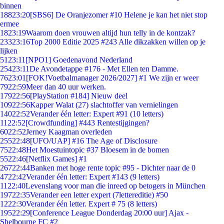
binnen
188
23:20
[SBS6] De Oranjezomer #10 Helene je kan het niet stop
ermee
18
23:19
Waarom doen vrouwen altijd hun telly in de kontzak?
233
23:16
Top 2000 Editie 2025 #243 Alle dikzakken willen op je
lijken
51
23:11
[NPO1] Goedenavond Nederland
254
23:11
De Avondetappe #176 - Met Ellen ten Damme.
76
23:01
[FOK!Voetbalmanager 2026/2027] #1 We zijn er weer
79
22:59
Meer dan 40 uur werken.
179
22:56
[PlayStation #184] Nieuw deel
109
22:56
Kapper Walat (27) slachtoffer van vernielingen
140
22:52
Verander één letter: Expert #91 (10 letters)
11
22:52
[Crowdfunding] #443 Rentestijgingen?
60
22:52
Jerney Kaagman overleden
255
22:48
[UFO/UAP] #16 The Age of Disclosure
75
22:48
Het Moestuintopic #37 Bloesem in de bomen
55
22:46
[Netflix Games] #1
267
22:44
Banken met hoge rente topic #95 - Dichter naar de 0
47
22:42
Verander één letter: Expert #143 (9 letters)
11
22:40
Levenslang voor man die inreed op betogers in München
197
22:35
Verander een letter expert (7lettereditie) #50
12
22:30
Verander één letter. Expert # 75 (8 letters)
195
22:29
[Conference League Donderdag 20:00 uur] Ajax -
Shelbourne FC #2