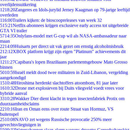
overlijdensuitkering
12
18:20
Zangeres en Idols-jurylid Jerney Kaagman op 79-jarige leeftijd
overleden
1
16:00
Trailers kijken: de bioscoopreleases van week 32
5
15:21
Netflix-abonnees krijgen exclusieve early access tot uitgebreide
GTA VI trailer
57
14:35
Onlyfans-model met G-cup wil als NASA-ambassadeur naar
maan
22
14:09
Huisarts per direct uit vak gezet om ernstig alcoholmisbruik
2
12:12
XBOX platform krijgt zijn eigen "Platinum" achievements dit
jaar
12
11:27
Capibara's lopen Braziliaans parlementsgebouw Mato Grosso
binnen
50
10:59
Israël meldt dood twee militairen in Zuid-Libanon, vergelding
aangekondigd
15
10:48
Hiroshima herdenkt slachtoffers atoombom, 81 jaar later
16
10:32
Drone met explosieven bij Duits vliegveld voedt vrees voor
hybride aanval
33
10:28
Wakker Dier dient klacht in tegen insectenfabriek Protix om
duurzaamheidsclaims
22
10:16
Iran en Oman eens over route Straat van Hormuz, VS
buitenspel
25
10:08
NAVO zet wegens Russische provocatie 250% meer
gevechtsvliegtuigen in
55
09:33
Waterschappen slaan alarm wegens droogte: Gereedschapskist