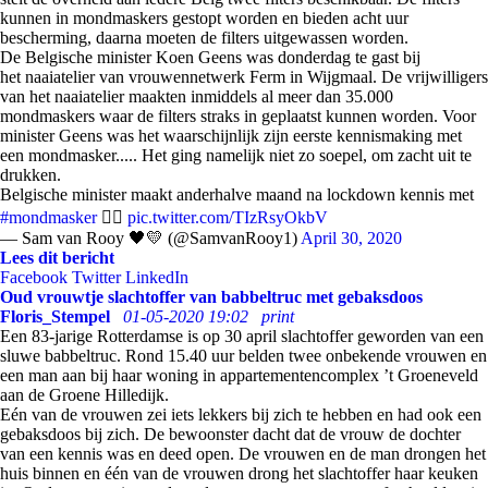
kunnen in mondmaskers gestopt worden en bieden acht uur
bescherming, daarna moeten de filters uitgewassen worden.
De Belgische minister Koen Geens was donderdag te gast bij
het naaiatelier van vrouwennetwerk Ferm in Wijgmaal. De vrijwilligers
van het naaiatelier maakten inmiddels al meer dan 35.000
mondmaskers waar de filters straks in geplaatst kunnen worden. Voor
minister Geens was het waarschijnlijk zijn eerste kennismaking met
een mondmasker..... Het ging namelijk niet zo soepel, om zacht uit te
drukken.
Belgische minister maakt anderhalve maand na lockdown kennis met
#mondmasker
👇🏻
pic.twitter.com/TIzRsyOkbV
— Sam van Rooy 🖤💛 (@SamvanRooy1)
April 30, 2020
Lees dit bericht
Facebook
Twitter
LinkedIn
Oud vrouwtje slachtoffer van babbeltruc met gebaksdoos
Floris_Stempel
01-05-2020 19:02
print
Een 83-jarige Rotterdamse is op 30 april slachtoffer geworden van een
sluwe babbeltruc. Rond 15.40 uur belden twee onbekende vrouwen en
een man aan bij haar woning in appartementencomplex ’t Groeneveld
aan de Groene Hilledijk.
Eén van de vrouwen zei iets lekkers bij zich te hebben en had ook een
gebaksdoos bij zich. De bewoonster dacht dat de vrouw de dochter
van een kennis was en deed open. De vrouwen en de man drongen het
huis binnen en één van de vrouwen drong het slachtoffer haar keuken