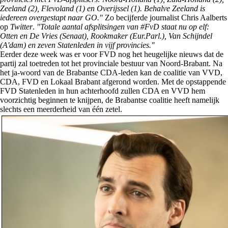
Zeeland (2), Flevoland (1) en Overijssel (1). Behalve Zeeland is
iedereen overgestapt naar GO."
Zo becijferde journalist Chris Aalberts
op
Twitter
.
"Totale aantal afsplitsingen van #FvD staat nu op elf:
Otten en De Vries (Senaat), Rookmaker (Eur.Parl.), Van Schijndel
(A'dam) en zeven Statenleden in vijf provincies."
Eerder deze week was er voor FVD nog het heugelijke nieuws dat de
partij zal toetreden tot het provinciale bestuur van Noord-Brabant. Na
het ja-woord van de Brabantse CDA-leden kan de coalitie van VVD,
CDA, FVD en Lokaal Brabant afgerond worden. Met de opstappende
FVD Statenleden in hun achterhoofd zullen CDA en VVD hem
voorzichtig beginnen te knijpen, de Brabantse coalitie heeft namelijk
slechts een meerderheid van één zetel.