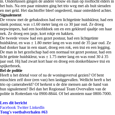
in. Ondertussen gingen de andere vrouw en man op rooftocht elders in
het huis. Na een paar minuten ging het trio weg met als buit sieraden
en met geld. Het slachtoffer bleef ongedeerd, maar ontredderd achter.
Signalement
De vrouw met de gebaksdoos had een lichtgetinte huidskleur, had een
slank postuur, was ±1.60 meter lang en ca 30 jaar oud. Ze droeg
nepwimpers, had een hoofddoek om en een gekleurd sjaaltje om haar
nek. Ze droeg een jasje, kort rokje en hakken.
De tweede vrouw had een gezet postuur, had een lichtgetinte
huidskleur, en was ± 1.80 meter lang en was rond de 35 jaar oud. Ze
had donker haar in een staart, droeg een rok, een trui en een legging.
De man in het gezelschap had een normaal tot gezet postuur, had een
licht getinte huidskleur, was ± 1.75 meter lang en was rond 30 á 35
jaar oud. Hij had zwart kort haar en droeg een donkerblauwe trui en
spijkerbroek.
Bel de politie
Heeft u het drietal voor of na de woningoverval gezien? Of bent
misschien zelf door (een van) hen lastiggevallen. Wellicht heeft u het
trio op camerabeeld? Of herkent u de drie mensen aan de hand van
hun signalement? Bel dan het Regionaal Team Overvallen van de
politie in Rotterdam via 0900-8844. Of bel anoniem naar 0800-7000.
Lees dit bericht
Facebook
Twitter
LinkedIn
Tong's voetbalverhalen #63