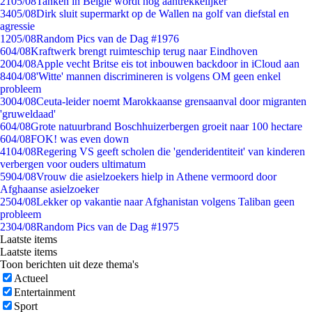
21
05/08
Tanken in België wordt nóg aantrekkelijker
34
05/08
Dirk sluit supermarkt op de Wallen na golf van diefstal en
agressie
12
05/08
Random Pics van de Dag #1976
6
04/08
Kraftwerk brengt ruimteschip terug naar Eindhoven
20
04/08
Apple vecht Britse eis tot inbouwen backdoor in iCloud aan
84
04/08
'Witte' mannen discrimineren is volgens OM geen enkel
probleem
30
04/08
Ceuta-leider noemt Marokkaanse grensaanval door migranten
'gruweldaad'
6
04/08
Grote natuurbrand Boschhuizerbergen groeit naar 100 hectare
6
04/08
FOK! was even down
41
04/08
Regering VS geeft scholen die 'genderidentiteit' van kinderen
verbergen voor ouders ultimatum
59
04/08
Vrouw die asielzoekers hielp in Athene vermoord door
Afghaanse asielzoeker
25
04/08
Lekker op vakantie naar Afghanistan volgens Taliban geen
probleem
23
04/08
Random Pics van de Dag #1975
Laatste items
Laatste items
Toon berichten uit deze thema's
Actueel
Entertainment
Sport