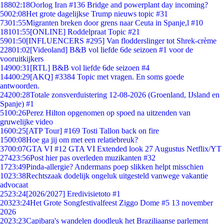
188
02:18
Oorlog Iran #136 Bridge and powerplant day incoming?
50
02:08
Het grote dagelijkse Trump nieuws topic #31
73
01:55
Migranten breken door grens naar Ceuta in Spanje,l #10
181
01:55
[ONLINE] Roddelpraat Topic #21
59
01:50
[INFLUENCERS #295] Van flodderslinger tot Shrek-crème
228
01:02
[Videoland] B&B vol liefde 6de seizoen #1 voor de
vooruitkijkers
149
00:31
[RTL] B&B vol liefde 6de seizoen #4
144
00:29
[AKQ] #3384 Topic met vragen. En soms goede
antwoorden.
242
00:28
Totale zonsverduistering 12-08-2026 (Groenland, IJsland en
Spanje) #1
51
00:26
Perez Hilton opgenomen op spoed na uitzenden van
gruwelijke video
16
00:25
[ATP Tour] #169 Tosti Tallon back on fire
15
00:08
Hoe ga jij om met een relatiebreuk?
37
00:07
GTA VI #12 GTA VI Extended look 27 Augustus Netflix/YT
274
23:56
Post hier pas overleden muzikanten #32
17
23:49
Pinda-allergie? Andermans poep slikken helpt misschien
10
23:38
Rechtszaak dodelijk ongeluk uitgesteld vanwege vakantie
advocaat
25
23:24
[2026/2027] Eredivisietoto #1
203
23:24
Het Grote Songfestivalfeest Ziggo Dome #5 13 november
2026
20
23:23
Capibara's wandelen doodleuk het Braziliaanse parlement