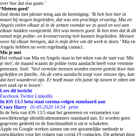
over hoe dat zou gaan.’
‘Meteen goed’
José denkt met plezier terug aan de hereniging:
‘Ik heb hen hier in
maart bij mogen begeleiden, dat was een prachtige ervaring. Mia en
Angelo vielen elkaar al in de armen voordat we ze goed en wel aan
elkaar hadden voorgesteld. Het was meteen goed. Ik ben trots dat ik dit
vanuit mijn politie- en levenservaring heb kunnen begeleiden. Mensen
weer bij elkaar brengen, dat is mijn drive om dit werk te doen.’
Mia en
Angelo hebben nu weer regelmatig contact.
Mis je mei
Het verhaal van Mia en Angelo staat in het teken van de start van
'Mis
je mei'
, de maand waarin de politie extra aandacht heeft voor vermiste
personen. José:
‘Veel vermiste mensen worden enorm gemist door hun
geliefden en familie. Als de extra aandacht zorgt voor nieuwe tips, kan
dat heel waardevol zijn. Er hoeft maar één juiste tip tussen te zitten om
een zaak op te lossen’.
Lees dit bericht
Facebook
Twitter
LinkedIn
In iOS 13.5 beta staat corona-volgen standaard aan
Crazy Harry
01-05-2020 14:54
print
In de beta van iOS 13.5 staat het genereren en verzamelen van
onwillekeurige identificatienummers standaard aan. Er worden geen
gegevens gedeeld en de functionaliteit is uit te schakelen.
Apple en Google werken samen om een gezamelijke methode te
ontwikkelen voor het volgen van covid-19 contacten. Dit gebeurt door