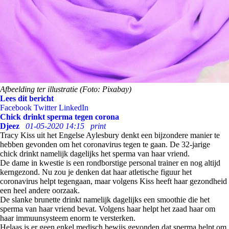
Afbeelding ter illustratie (Foto: Pixabay)
Lees dit bericht
Facebook
Twitter
LinkedIn
Chick drinkt sperma tegen corona
Djeez
01-05-2020 14:15
print
Tracy Kiss uit het Engelse Aylesbury denkt een bijzondere manier te
hebben gevonden om het coronavirus tegen te gaan. De 32-jarige
chick drinkt namelijk dagelijks het sperma van haar vriend.
De dame in kwestie is een rondborstige personal trainer en nog altijd
kerngezond. Nu zou je denken dat haar atletische figuur het
coronavirus helpt tegengaan, maar volgens Kiss heeft haar gezondheid
een heel andere oorzaak.
De slanke brunette drinkt namelijk dagelijks een smoothie die het
sperma van haar vriend bevat. Volgens haar helpt het zaad haar om
haar immuunsysteem enorm te versterken.
Helaas is er geen enkel medisch bewijs gevonden dat sperma helpt om