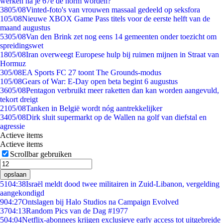
werken na je 67e de norm worden?
38
05/08
Vinted-foto's van vrouwen massaal gedeeld op seksfora
1
05/08
Nieuwe XBOX Game Pass titels voor de eerste helft van de
maand augustus
53
05/08
Van den Brink zet nog eens 14 gemeenten onder toezicht om
spreidingswet
18
05/08
Iran overweegt Europese hulp bij ruimen mijnen in Straat van
Hormuz
3
05/08
EA Sports FC 27 toont The Grounds-modus
1
05/08
Gears of War: E-Day open beta begint 6 augustus
36
05/08
Pentagon verbruikt meer raketten dan kan worden aangevuld,
tekort dreigt
21
05/08
Tanken in België wordt nóg aantrekkelijker
34
05/08
Dirk sluit supermarkt op de Wallen na golf van diefstal en
agressie
Actieve items
Actieve items
Scrollbar gebruiken
opslaan
51
04:38
Israël meldt dood twee militairen in Zuid-Libanon, vergelding
aangekondigd
9
04:27
Ontslagen bij Halo Studios na Campaign Evolved
37
04:13
Random Pics van de Dag #1977
5
04:04
Netflix-abonnees krijgen exclusieve early access tot uitgebreide