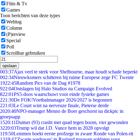
Film & Tv
Games
Toon berichten van deze types
Weblog
Column
(P)review
Special
Poll
Scrollbar gebruiken
opslaan
0
03:37
Ajax veel te sterk voor Shelbourne, maar houdt schade beperkt
0
02:34
Nieuwkomers schitteren bij ruime Europese zege FC Twente
19
22:45
Random Pics van de Dag #1978
9
22:04
Ontslagen bij Halo Studios na Campaign Evolved
8
22:01
PS5-doos waarschuwt voor einde fysieke games
2
21:30
De FOK!Voetbalmanager 2026/2027 is begonnen
2
21:03
Le Court wint na nerveuze finale, Pieterse derde
20
20:40
NPO-manager Menno de Boer geschorst na dickpic in
groepsapp
15
20:11
Duitser (93) crasht met quad tegen boom, vier gewonden
32
20:03
Trump wil dat J.D. Vance hem in 2028 opvolgt
1
19:50
Lemmen boekt eerste profzege in zware Ronde van Polen-rit
13
19:42
'Zwarte weduwes' in Rusland trouwen soldaten voor