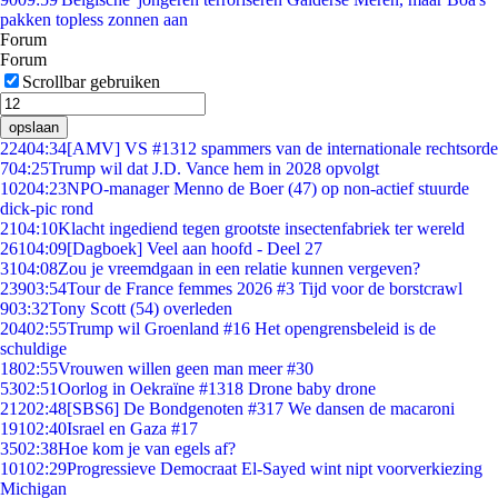
pakken topless zonnen aan
Forum
Forum
Scrollbar gebruiken
opslaan
224
04:34
[AMV] VS #1312 spammers van de internationale rechtsorde
7
04:25
Trump wil dat J.D. Vance hem in 2028 opvolgt
102
04:23
NPO-manager Menno de Boer (47) op non-actief stuurde
dick-pic rond
21
04:10
Klacht ingediend tegen grootste insectenfabriek ter wereld
261
04:09
[Dagboek] Veel aan hoofd - Deel 27
31
04:08
Zou je vreemdgaan in een relatie kunnen vergeven?
239
03:54
Tour de France femmes 2026 #3 Tijd voor de borstcrawl
9
03:32
Tony Scott (54) overleden
204
02:55
Trump wil Groenland #16 Het opengrensbeleid is de
schuldige
18
02:55
Vrouwen willen geen man meer #30
53
02:51
Oorlog in Oekraïne #1318 Drone baby drone
212
02:48
[SBS6] De Bondgenoten #317 We dansen de macaroni
191
02:40
Israel en Gaza #17
35
02:38
Hoe kom je van egels af?
101
02:29
Progressieve Democraat El-Sayed wint nipt voorverkiezing
Michigan