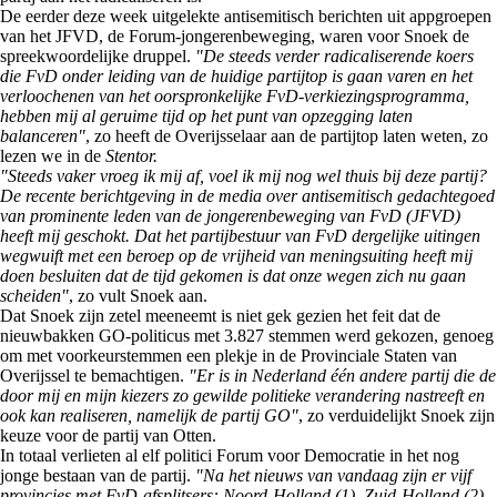
De eerder deze week uitgelekte antisemitisch berichten uit appgroepen
van het JFVD, de Forum-jongerenbeweging, waren voor Snoek de
spreekwoordelijke druppel.
"De steeds verder radicaliserende koers
die FvD onder leiding van de huidige partijtop is gaan varen en het
verloochenen van het oorspronkelijke FvD-verkiezingsprogramma,
hebben mij al geruime tijd op het punt van opzegging laten
balanceren"
, zo heeft de Overijsselaar aan de partijtop laten weten, zo
lezen we in de
Stentor.
"Steeds vaker vroeg ik mij af, voel ik mij nog wel thuis bij deze partij?
De recente berichtgeving in de media over antisemitisch gedachtegoed
van prominente leden van de jongerenbeweging van FvD (JFVD)
heeft mij geschokt. Dat het partijbestuur van FvD dergelijke uitingen
wegwuift met een beroep op de vrijheid van meningsuiting heeft mij
doen besluiten dat de tijd gekomen is dat onze wegen zich nu gaan
scheiden"
, zo vult Snoek aan.
Dat Snoek zijn zetel meeneemt is niet gek gezien het feit dat de
nieuwbakken GO-politicus met 3.827 stemmen werd gekozen, genoeg
om met voorkeurstemmen een plekje in de Provinciale Staten van
Overijssel te bemachtigen.
"Er is in Nederland één andere partij die de
door mij en mijn kiezers zo gewilde politieke verandering nastreeft en
ook kan realiseren, namelijk de partij GO"
, zo verduidelijkt Snoek zijn
keuze voor de partij van Otten.
In totaal verlieten al elf politici Forum voor Democratie in het nog
jonge bestaan van de partij.
"Na het nieuws van vandaag zijn er vijf
provincies met FvD-afsplitsers: Noord-Holland (1), Zuid-Holland (2),