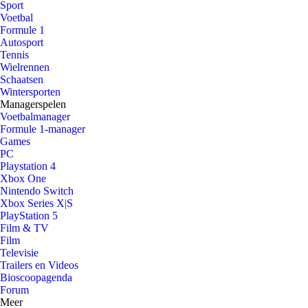
Sport
Voetbal
Formule 1
Autosport
Tennis
Wielrennen
Schaatsen
Wintersporten
Managerspelen
Voetbalmanager
Formule 1-manager
Games
PC
Playstation 4
Xbox One
Nintendo Switch
Xbox Series X|S
PlayStation 5
Film & TV
Film
Televisie
Trailers en Videos
Bioscoopagenda
Forum
Meer