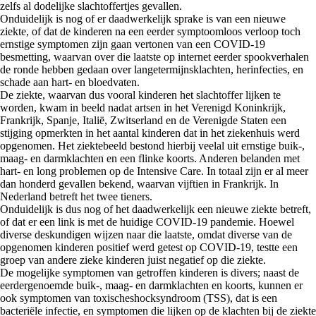
zelfs al dodelijke slachtoffertjes gevallen.
Onduidelijk is nog of er daadwerkelijk sprake is van een nieuwe
ziekte, of dat de kinderen na een eerder symptoomloos verloop toch
ernstige symptomen zijn gaan vertonen van een COVID-19
besmetting, waarvan over die laatste op internet eerder spookverhalen
de ronde hebben gedaan over langetermijnsklachten, herinfecties, en
schade aan hart- en bloedvaten.
De ziekte, waarvan dus vooral kinderen het slachtoffer lijken te
worden, kwam in beeld nadat artsen in het Verenigd Koninkrijk,
Frankrijk, Spanje, Italië, Zwitserland en de Verenigde Staten een
stijging opmerkten in het aantal kinderen dat in het ziekenhuis werd
opgenomen. Het ziektebeeld bestond hierbij veelal uit ernstige buik-,
maag- en darmklachten en een flinke koorts. Anderen belanden met
hart- en long problemen op de Intensive Care. In totaal zijn er al meer
dan honderd gevallen bekend, waarvan vijftien in Frankrijk. In
Nederland betreft het twee tieners.
Onduidelijk is dus nog of het daadwerkelijk een nieuwe ziekte betreft,
of dat er een link is met de huidige COVID-19 pandemie. Hoewel
diverse deskundigen wijzen naar die laatste, omdat diverse van de
opgenomen kinderen positief werd getest op COVID-19, testte een
groep van andere zieke kinderen juist negatief op die ziekte.
De mogelijke symptomen van getroffen kinderen is divers; naast de
eerdergenoemde buik-, maag- en darmklachten en koorts, kunnen er
ook symptomen van toxischeshocksyndroom (TSS), dat is een
bacteriële infectie, en symptomen die lijken op de klachten bij de ziekte