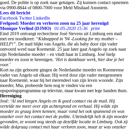
goed. De politie is op zoek naar getuigen. Zij kunnen contact opnemen
via 0900-8844 of 0800-7000 voor Meld Misdaad Anoniem.
Lees dit bericht
Facebook
Twitter
LinkedIn
Feelgood: Moeder en verloren zoon na 25 jaar herenigd
Monique Verlind (DJMO)
01-05-2020 15:36
print
Eind 2019 ontvangt rechercheur José Stevens uit Limburg een mail
met een noodkreet:
“Kidnapped in '94 -Looking for my mother –
HELP!”.
De mail blijkt van Angelo, die als baby door zijn vader
ontvoerd werd naar Roemenië. 25 jaar later gaat Angelo op zoek naar
zijn Nederlandse moeder – en vindt haar in Limburg. José hielp
moeder en zoon te herenigen.
‘Het is dankbaar werk, hier doe je het
voor.’
Kort na zijn geboorte gingen de Nederlandse moeder en Roemeense
vader van Angelo uit elkaar. Hij werd door zijn vader meegenomen
naar Roemenië, waar hij het merendeel van zijn leven woonde. Zijn
moeder, Mia, probeerde hem nog te vinden via een
opsporingsprogramma op televisie, maar kwam met lege handen thuis.
Hereniging
José:
‘Al snel kregen Angelo en ik goed contact via de mail. Hij
vertelde me meer over zijn achtergrond en verhaal. Hij wilde zijn
moeder zo graag leren kennen, maar vond het ook spannend en was
onzeker over het contact met de politie. Uiteindelijk heb ik zijn moeder
gevonden, ze woont nog steeds op dezelfde locatie in Limburg. Ook zij
wilde dolgraag contact met haar verloren zoon, maar ze was onzeker