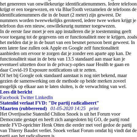
het genereren van onwillekeurige identificatienummers. Iedere telefoon
krijgt er een toegewezen, en via BlueTooth verzamelen de telefoons de
identificatienummers die in de buurt (2 meter) zijn geweest. De
nummers worden tweewekelijks geroteerd, iedere twee weken krijgt je
telefoon dus een nieuw, onwillekeurig nummer toegewezen.
In de eerste fase moet je een app installeren die je toestemming geeft
voor toegang tot de gegevens om er functionaliteit mee te krijgen, zoals
het melden dat je in de buurt van een besmet persoon bent geweest. In
een latere fase zullen ook Apple en Google zelf functionaliteit
aanbieden om ervoor te zorgen dat je zonder een aparte app kan. De
functionaliteit staat in de beta van 13.5 standaard aan maar kan je
eventueel uitzetten door in de privacy-opties naar Health te gaan en
daar Covid-19 Exposure notifications uit te zetten.
Of het bij Google ook standaard aanstaat is nog niet bekend, maar
gezien de samenwerking om de methode op beide merken zoveel
mogelijk op elkaar aan te laten sluiten, is de verwachting van wel.
Lees dit bericht
Facebook
Twitter
LinkedIn
Statenlid verlaat FVD: "De partij radicaliseert"
Maarten (rubbereend)
01-05-2020 14:25
print
Het Overijsselse Statenlid Chilion Snoek is uit het Forum voor
Democratie gestapt en heeft zich aangesloten bij GO, de partij rond
mede FVD-oprichter Henk Otten die eerder met veel gedoe de partij
van Thierry Baudet verliet. Snoek verlaat Forum omdat hij vindt dat de
partij aan het radicaliseren is.