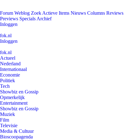
Forum
Weblog
Zoek
Actieve Items
Nieuws
Columns
Reviews
Previews
Specials
Archief
Inloggen
fok.nl
Inloggen
fok.nl
Actueel
Nederland
Internationaal
Economie
Politiek
Tech
Showbiz en Gossip
Opmerkelijk
Entertainment
Showbiz en Gossip
Muziek
Film
Televisie
Media & Cultuur
Bioscoopagenda