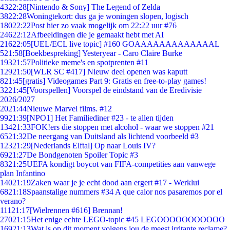
43
22:28
[Nintendo & Sony] The Legend of Zelda
38
22:28
Woningtekort: dus ga je woningen slopen, logisch
180
22:22
Post hier zo vaak mogelijk om 22:22 uur #76
246
22:12
Afbeeldingen die je gemaakt hebt met AI
216
22:05
[UEL/ECL live topic] #160 GOAAAAAAAAAAAAAL
5
21:58
[Boekbespreking] Yesteryear - Caro Claire Burke
193
21:57
Politieke meme's en spotprenten #11
129
21:50
[WLR SC #417] Nieuw deel openen was kaputt
8
21:45
[gratis] Videogames Part 9: Gratis en free-to-play games!
32
21:45
[Voorspellen] Voorspel de eindstand van de Eredivisie
2026/2027
20
21:44
Nieuwe Marvel films. #12
99
21:39
[NPO1] Het Familiediner #23 - te allen tijden
134
21:33
FOK!ers die stoppen met alcohol - waar we stoppen #21
65
21:32
De neergang van Duitsland als lichtend voorbeeld #3
123
21:29
[Nederlands Elftal] Op naar Louis IV?
69
21:27
De Bondgenoten Spoiler Topic #3
83
21:25
UEFA kondigt boycot van FIFA-competities aan vanwege
plan Infantino
140
21:19
Zaken waar je je echt dood aan ergert #17 - Werklui
68
21:18
Spaanstalige nummers #34 A que calor nos pasaremos por el
verano?
111
21:17
[Wielrennen #616] Brennan!
270
21:15
Het enige echte LEGO-topic #45 LEGOOOOOOOOOOO
169
21:13
Wat is op dit moment volgens jou de meest irritante reclame?