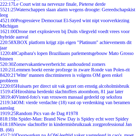
2
22:17
Le Court wint na nerveuze finale, Pieterse derde
55
21:25
Waterschappen slaan alarm wegens droogte: Gereedschapskist
leeg
45
21:00
Progressieve Democraat El-Sayed wint nipt voorverkiezing
Michigan
16
21:00
Drone met explosieven bij Duits vliegveld voedt vrees voor
hybride aanval
2
20:58
XBOX platform krijgt zijn eigen "Platinum" achievements dit
jaar
12
20:48
Capibara's lopen Braziliaans parlementsgebouw Mato Grosso
binnen
5
20:30
Zomervakantieweerbericht: aanhoudend zomers
1
20:21
Lemmen boekt eerste profzege in zware Ronde van Polen-rit
84
20:21
'Witte' mannen discrimineren is volgens OM geen enkel
probleem
22
20:05
Huisarts per direct uit vak gezet om ernstig alcoholmisbruik
15
19:45
Hiroshima herdenkt slachtoffers atoombom, 81 jaar later
38
19:40
Vinted-foto's van vrouwen massaal gedeeld op seksfora
21
19:34
OM: vierde verdachte (18) vast op verdenking van beramen
aanslag
19
19:25
Random Pics van de Dag #1978
8
18:19
In Spider-Man: Brand New Day is Spidey echt weer Spidey
6
18:18
Nieuw slachtoffer in kindermisbruikzaak zorgprofessional Jan
B. (66)
45
17:10
Doorwerken na AOW-leeftijd vaker vastgelegd in cao's, moet