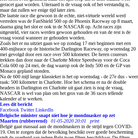
geracet gaat worden. Uiteraard is de vraag ook of het verstandig is,
maar dat zullen we enige tijd later zien.
De laatste race die gewoon in de echte, niet-virtuele wereld werd
verreden was de FanShield 500 op de Phoenix Raceway op 8 maart,
daarna ging het slot er ook in de NASCAR op. Acht races zijn
uitgesteld, vier races werden gewoon gehouden en van de rest is de
vraag vooral wanneer ze gehouden worden.
Zoals het er nu uitziet gaan we op zondag 17 mei beginnen met een
400-mijlsrace op de historische Darlington Raceway, op woensdag 20
mei gevolgd door een race over 500 kilometer. De heren coureurs
trekken dan door naar de Charlotte Motor Speedway voor de Coca
Cola 600 op 24 mei, de dag waarop ook de Indy 500 en de GP van
Monaco gepland stonden.
Na de 600 mijl lange klassieker is het op woensdag - de 27e dus - weer
raak: 500 kilometer in Charlotte. Hoe het schema er na de double
headers in Darlington en Charlotte uit gaat zien is nog de vraag,
NASCAR is wel van plan om het gros van de 36 races tellende
kalender af te werken.
Lees dit bericht
Facebook
Twitter
LinkedIn
Belgische minister snapt niet hoe je mondmasker op zet
Maarten (rubbereend)
01-05-2020 20:01
print
België gaat massaal aan de mondmaskers in de strijd tegen COVID-
19. Om te zorgen dat de bevolking beschikt over goede bescherming
stelt de overheid aan iedere Belg twee filters beschikbaar. De filters