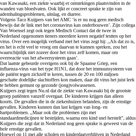
van Kawasaki, een ziekte waarbij er ontstekingen plaatsvinden in de
wanden van bloedvaten. Ook lijkt er concreet sprake te zijn van
ademhalingsproblemen, uitslag, en diarree.
Volgens Taco Kuijpers van het AMC ‘is er nu nog geen medisch
bewijs dat de link met het coronavirus kan onderbouwen’. Zijn collega
Van Woensel zegt ook tegen Medisch Contact dat de twee in
Nederland opgenomen tieners meerdere keren negatief testten op het
virus. Over een mogelijk verband met het virus zegt hij: ,,Als dat zo is,
en het is echt veel te vroeg om daarvan te kunnen spreken, zou het
waarschijnlijk niet zozeer door het virus zelf komen, maar om
overreactie van het afweersysteem gaan’.
Dat laatste gebeurde overigens ook bij de Spaanse Griep, een
influenza-virus van het type H1N1, dat door het immuunsysteem van
de patiënt tegen zichzelf te keren, tussen de 20 en 100 miljoen
geschatte dodelijke slachtoffers kon maken, daar dit virus het juist leek
te hebben gemunt op gezonde (jong)volwassenen.
Kuijpers zegt tegen Nu.nl dat de ziekte van Kawasaki bij de grootste
groep patiënten vanzelf overgaat. De kinderen krijgen dan alleen
koorts. De gevallen die in de ziekenhuizen belanden, zijn de ernstige
gevallen. Kinderen kunnen dan last krijgen van long- en
hartproblemen. ,,Maar ook die problemen zijn met
standaardmedicijnen te bestrijden, waarna een kind snel herstelt”, aldus
Kuijpers die zegt dat in Nederland nog geen sprake is geweest van de
hele ernstige gevallen.
Hoewel op 11 mei alle scholen en kinderdagverblijven in Nederland