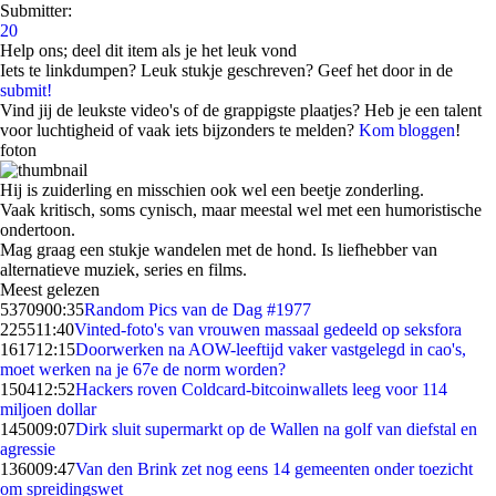
Submitter:
20
Help ons; deel dit item als je het leuk vond
Iets te linkdumpen? Leuk stukje geschreven? Geef het door in de
submit!
Vind jij de leukste video's of de grappigste plaatjes? Heb je een talent
voor luchtigheid of vaak iets bijzonders te melden?
Kom bloggen
!
foton
Hij is zuiderling en misschien ook wel een beetje zonderling.
Vaak kritisch, soms cynisch, maar meestal wel met een humoristische
ondertoon.
Mag graag een stukje wandelen met de hond. Is liefhebber van
alternatieve muziek, series en films.
Meest gelezen
53709
00:35
Random Pics van de Dag #1977
2255
11:40
Vinted-foto's van vrouwen massaal gedeeld op seksfora
1617
12:15
Doorwerken na AOW-leeftijd vaker vastgelegd in cao's,
moet werken na je 67e de norm worden?
1504
12:52
Hackers roven Coldcard-bitcoinwallets leeg voor 114
miljoen dollar
1450
09:07
Dirk sluit supermarkt op de Wallen na golf van diefstal en
agressie
1360
09:47
Van den Brink zet nog eens 14 gemeenten onder toezicht
om spreidingswet