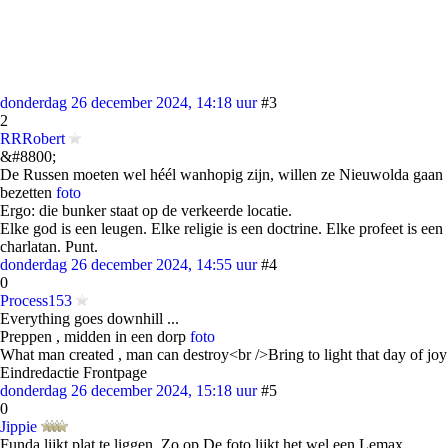
donderdag 26 december 2024, 14:18 uur
#3
2
RRRobert
&#8800;
De Russen moeten wel héél wanhopig zijn, willen ze Nieuwolda gaan
bezetten
foto
Ergo: die bunker staat op de verkeerde locatie.
Elke god is een leugen. Elke religie is een doctrine. Elke profeet is een
charlatan. Punt.
donderdag 26 december 2024, 14:55 uur
#4
0
Process153
Everything goes downhill ...
Preppen , midden in een dorp
foto
What man created , man can destroy<br />Bring to light that day of joy
Eindredactie Frontpage
donderdag 26 december 2024, 15:18 uur
#5
0
Jippie
Funda lijkt plat te liggen. Zo op De foto lijkt het wel een Lemax