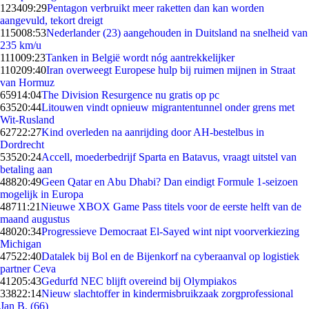
1234
09:29
Pentagon verbruikt meer raketten dan kan worden
aangevuld, tekort dreigt
1150
08:53
Nederlander (23) aangehouden in Duitsland na snelheid van
235 km/u
1110
09:23
Tanken in België wordt nóg aantrekkelijker
1102
09:40
Iran overweegt Europese hulp bij ruimen mijnen in Straat
van Hormuz
659
14:04
The Division Resurgence nu gratis op pc
635
20:44
Litouwen vindt opnieuw migrantentunnel onder grens met
Wit-Rusland
627
22:27
Kind overleden na aanrijding door AH-bestelbus in
Dordrecht
535
20:24
Accell, moederbedrijf Sparta en Batavus, vraagt uitstel van
betaling aan
488
20:49
Geen Qatar en Abu Dhabi? Dan eindigt Formule 1-seizoen
mogelijk in Europa
487
11:21
Nieuwe XBOX Game Pass titels voor de eerste helft van de
maand augustus
480
20:34
Progressieve Democraat El-Sayed wint nipt voorverkiezing
Michigan
475
22:40
Datalek bij Bol en de Bijenkorf na cyberaanval op logistiek
partner Ceva
412
05:43
Gedurfd NEC blijft overeind bij Olympiakos
338
22:14
Nieuw slachtoffer in kindermisbruikzaak zorgprofessional
Jan B. (66)