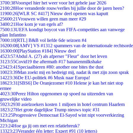
37
00:38
Voorspel hier het weer voor het gehele jaar 2026
21
00:28
Hoe veranderde rouw/verlies bij jullie door de jaren heen?
119
00:26
[WLR SC #417] Nieuw deel openen was kaputt
256
00:21
Vrouwen willen geen man meer #29
34
00:21
Hoe kom je van egels af?
75
00:13
UEFA kondigt boycot van FIFA-competities aan vanwege
plan Infantino
70
00:10
[RTL] B&B vol liefde 6de seizoen #4
162
00:08
[AMV] VS #1312 spammers van de internationale rechtsorde
163
00:00
[PlayStation #184] Nieuw deel
45
23:57
Abdul A. (27) als afperser "Fleur" door het leven
31
23:55
Covid19 the aftermath #17 bananenmilkshake
234
23:41
Speciaalbieren #80: another one bites the dust
100
23:39
Man zoekt mij en bedreigt mij, nadat ik met zijn zoon sprak
142
23:36
De EU-politiek #6 Musk naar Europa!
186
23:31
[SBS6] De Oranjezomer #10 Helene je kan het niet stop
ermee
40
23:30
Perez Hilton opgenomen op spoed na uitzenden van
gruwelijke video
59
23:29
30 asielzoekers kosten 1 miljoen in hotel centrum Haarlem
18
23:27
Het grote dagelijkse Trump nieuws topic #31
1
23:25
Progressieve Democraat El-Sayed wint nipt voorverkiezing
Michigan
2
23:24
Hoe ga jij om met een relatiebreuk?
133
23:23
Verander één letter: Expert #91 (10 letters)