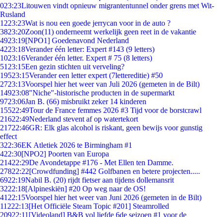
0
23:23
Litouwen vindt opnieuw migrantentunnel onder grens met Wit-
Rusland
12
23:23
Wat is nou een goede jerrycan voor in de auto ?
38
23:20
Zoon(11) onderneemt werkelijk geen reet in de vakantie
49
23:19
[NPO1] Goedenavond Nederland
42
23:18
Verander één letter: Expert #143 (9 letters)
10
23:16
Verander één letter. Expert # 75 (8 letters)
51
23:15
Een gezin stichten uit verveling?
195
23:15
Verander een letter expert (7lettereditie) #50
27
23:13
Voorspel hier het weer van Juli 2026 (gemeten in de Bilt)
149
23:08
"Niche"-historische producten in de supermarkt
97
23:06
Jan B. (66) misbruikt zeker 14 kinderen
155
22:49
Tour de France femmes 2026 #3 Tijd voor de borstcrawl
216
22:49
Nederland stevent af op watertekort
217
22:46
GR: Elk glas alcohol is riskant, geen bewijs voor gunstig
effect
3
22:36
EK Atletiek 2026 te Birmingham #1
4
22:30
[NPO2] Poorten van Europa
214
22:29
De Avondetappe #176 - Met Ellen ten Damme.
278
22:22
[Crowdfunding] #442 Golfbanen en betere projecten.....
69
22:19
Nabil B. (20) rijdt fietser aan tijdens dollemansrit
32
22:18
[Alpineskiën] #20 Op weg naar de OS!
41
22:15
Voorspel hier het weer van Juni 2026 (gemeten in de Bilt)
112
22:13
[Het Officiële Steam Topic #201] Steamrolled
209
22:11
[Videoland] B&B vol liefde 6de seizoen #1 voor de