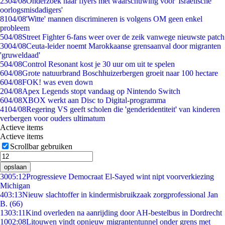
23
04/08
Onderzoek naar flyers met waarschuwing voor 'Israëlische
oorlogsmisdadigers'
81
04/08
'Witte' mannen discrimineren is volgens OM geen enkel
probleem
5
04/08
Street Fighter 6-fans weer over de zeik vanwege nieuwste patch
30
04/08
Ceuta-leider noemt Marokkaanse grensaanval door migranten
'gruweldaad'
5
04/08
Control Resonant kost je 30 uur om uit te spelen
6
04/08
Grote natuurbrand Boschhuizerbergen groeit naar 100 hectare
6
04/08
FOK! was even down
2
04/08
Apex Legends stopt vandaag op Nintendo Switch
6
04/08
XBOX werkt aan Disc to Digital-programma
41
04/08
Regering VS geeft scholen die 'genderidentiteit' van kinderen
verbergen voor ouders ultimatum
Actieve items
Actieve items
Scrollbar gebruiken
opslaan
30
05:12
Progressieve Democraat El-Sayed wint nipt voorverkiezing
Michigan
4
03:13
Nieuw slachtoffer in kindermisbruikzaak zorgprofessional Jan
B. (66)
13
03:11
Kind overleden na aanrijding door AH-bestelbus in Dordrecht
10
02:08
Litouwen vindt opnieuw migrantentunnel onder grens met