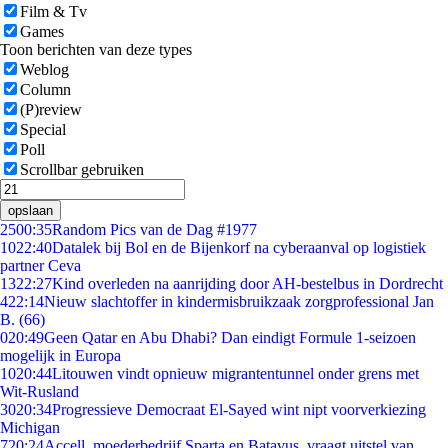
Film & Tv
Games
Toon berichten van deze types
Weblog
Column
(P)review
Special
Poll
Scrollbar gebruiken
opslaan
25
00:35
Random Pics van de Dag #1977
10
22:40
Datalek bij Bol en de Bijenkorf na cyberaanval op logistiek
partner Ceva
13
22:27
Kind overleden na aanrijding door AH-bestelbus in Dordrecht
4
22:14
Nieuw slachtoffer in kindermisbruikzaak zorgprofessional Jan
B. (66)
0
20:49
Geen Qatar en Abu Dhabi? Dan eindigt Formule 1-seizoen
mogelijk in Europa
10
20:44
Litouwen vindt opnieuw migrantentunnel onder grens met
Wit-Rusland
30
20:34
Progressieve Democraat El-Sayed wint nipt voorverkiezing
Michigan
7
20:24
Accell, moederbedrijf Sparta en Batavus, vraagt uitstel van