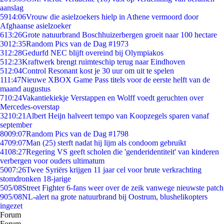
aanslag
59
14:06
Vrouw die asielzoekers hielp in Athene vermoord door
Afghaanse asielzoeker
6
13:26
Grote natuurbrand Boschhuizerbergen groeit naar 100 hectare
30
12:35
Random Pics van de Dag #1973
3
12:28
Gedurfd NEC blijft overeind bij Olympiakos
5
12:23
Kraftwerk brengt ruimteschip terug naar Eindhoven
5
12:04
Control Resonant kost je 30 uur om uit te spelen
1
11:47
Nieuwe XBOX Game Pass titels voor de eerste helft van de
maand augustus
7
10:24
Vakantiekiekje Verstappen en Wolff voedt geruchten over
Mercedes-overstap
32
10:21
Albert Heijn halveert tempo van Koopzegels sparen vanaf
september
80
09:07
Random Pics van de Dag #1798
47
09:07
Man (25) sterft nadat hij lijm als condoom gebruikt
41
08:27
Regering VS geeft scholen die 'genderidentiteit' van kinderen
verbergen voor ouders ultimatum
50
07:26
Twee Syriërs krijgen 11 jaar cel voor brute verkrachting
stomdronken 18-jarige
5
05/08
Street Fighter 6-fans weer over de zeik vanwege nieuwste patch
9
05/08
NL-alert na grote natuurbrand bij Oostrum, blushelikopters
ingezet
Forum
Forum