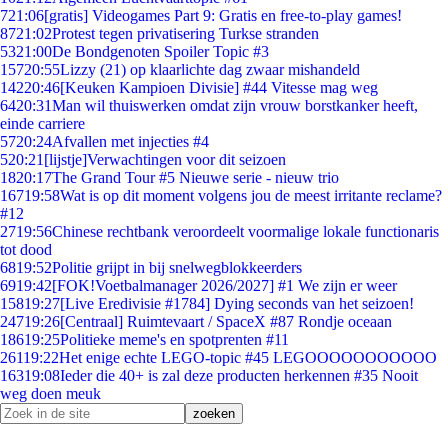
7
21:06
[gratis] Videogames Part 9: Gratis en free-to-play games!
87
21:02
Protest tegen privatisering Turkse stranden
53
21:00
De Bondgenoten Spoiler Topic #3
157
20:55
Lizzy (21) op klaarlichte dag zwaar mishandeld
142
20:46
[Keuken Kampioen Divisie] #44 Vitesse mag weg
64
20:31
Man wil thuiswerken omdat zijn vrouw borstkanker heeft,
einde carriere
57
20:24
Afvallen met injecties #4
5
20:21
[lijstje]Verwachtingen voor dit seizoen
18
20:17
The Grand Tour #5 Nieuwe serie - nieuw trio
167
19:58
Wat is op dit moment volgens jou de meest irritante reclame?
#12
27
19:56
Chinese rechtbank veroordeelt voormalige lokale functionaris
tot dood
68
19:52
Politie grijpt in bij snelwegblokkeerders
69
19:42
[FOK!Voetbalmanager 2026/2027] #1 We zijn er weer
158
19:27
[Live Eredivisie #1784] Dying seconds van het seizoen!
247
19:26
[Centraal] Ruimtevaart / SpaceX #87 Rondje oceaan
186
19:25
Politieke meme's en spotprenten #11
261
19:22
Het enige echte LEGO-topic #45 LEGOOOOOOOOOOO
163
19:08
Ieder die 40+ is zal deze producten herkennen #35 Nooit
weg doen meuk