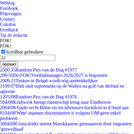
Weblog
Fotoboek
Prijsvragen
Contact
Colofon
Feedback
Tip de redactie
FOK!
FOK!
Scrollbar gebruiken
opslaan
25
00:35
Random Pics van de Dag #1977
2
09:50
De FOK!Voetbalmanager 2026/2027 is begonnen
20
09:23
Tanken in België wordt nóg aantrekkelijker
31
09:07
Dirk sluit supermarkt op de Wallen na golf van diefstal en
agressie
12
05/08
Random Pics van de Dag #1976
5
04/08
Kraftwerk brengt ruimteschip terug naar Eindhoven
20
04/08
Apple vecht Britse eis tot inbouwen backdoor in iCloud aan
81
04/08
'Witte' mannen discrimineren is volgens OM geen enkel
probleem
30
04/08
Ceuta-leider noemt Marokkaanse grensaanval door migranten
'gruweldaad'