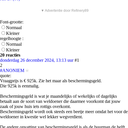
▼ Advertentie door Refinery89
Font-grootte:
Normaal
Kleiner
regelhoogte :
Normaal
Kleiner
20 reacties
donderdag 26 december 2024, 13:13 uur
#1
2
#ANONIEM
quote:
Vraagprijs is € 925k. Zie het maar als beschermingsgeld.
Die 925k is eenmalig.
Beschermingsgeld is wat je maandelijks of wekelijks of dagelijks
betaalt aan de soort van weldoener die daarmee voorkomt dat jouw
zaak of jouw huis iets rottigs overkomt.
Beschermingsgeld wordt ook steeds een beetje meer omdat het voor de
weldoener in kwestie wel lekker wegverdient.
De andere opvatting van beschermingsgeld is als de buurman de helft