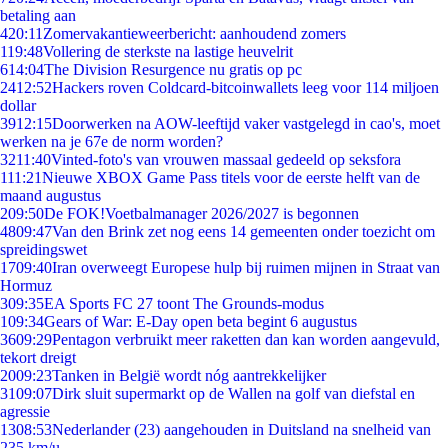
betaling aan
4
20:11
Zomervakantieweerbericht: aanhoudend zomers
1
19:48
Vollering de sterkste na lastige heuvelrit
6
14:04
The Division Resurgence nu gratis op pc
24
12:52
Hackers roven Coldcard-bitcoinwallets leeg voor 114 miljoen
dollar
39
12:15
Doorwerken na AOW-leeftijd vaker vastgelegd in cao's, moet
werken na je 67e de norm worden?
32
11:40
Vinted-foto's van vrouwen massaal gedeeld op seksfora
1
11:21
Nieuwe XBOX Game Pass titels voor de eerste helft van de
maand augustus
2
09:50
De FOK!Voetbalmanager 2026/2027 is begonnen
48
09:47
Van den Brink zet nog eens 14 gemeenten onder toezicht om
spreidingswet
17
09:40
Iran overweegt Europese hulp bij ruimen mijnen in Straat van
Hormuz
3
09:35
EA Sports FC 27 toont The Grounds-modus
1
09:34
Gears of War: E-Day open beta begint 6 augustus
36
09:29
Pentagon verbruikt meer raketten dan kan worden aangevuld,
tekort dreigt
20
09:23
Tanken in België wordt nóg aantrekkelijker
31
09:07
Dirk sluit supermarkt op de Wallen na golf van diefstal en
agressie
13
08:53
Nederlander (23) aangehouden in Duitsland na snelheid van
235 km/u