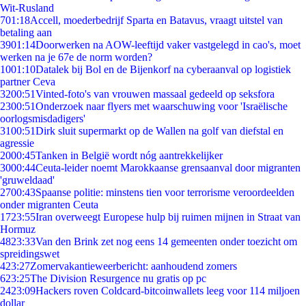
Wit-Rusland
7
01:18
Accell, moederbedrijf Sparta en Batavus, vraagt uitstel van
betaling aan
39
01:14
Doorwerken na AOW-leeftijd vaker vastgelegd in cao's, moet
werken na je 67e de norm worden?
10
01:10
Datalek bij Bol en de Bijenkorf na cyberaanval op logistiek
partner Ceva
32
00:51
Vinted-foto's van vrouwen massaal gedeeld op seksfora
23
00:51
Onderzoek naar flyers met waarschuwing voor 'Israëlische
oorlogsmisdadigers'
31
00:51
Dirk sluit supermarkt op de Wallen na golf van diefstal en
agressie
20
00:45
Tanken in België wordt nóg aantrekkelijker
30
00:44
Ceuta-leider noemt Marokkaanse grensaanval door migranten
'gruweldaad'
27
00:43
Spaanse politie: minstens tien voor terrorisme veroordeelden
onder migranten Ceuta
17
23:55
Iran overweegt Europese hulp bij ruimen mijnen in Straat van
Hormuz
48
23:33
Van den Brink zet nog eens 14 gemeenten onder toezicht om
spreidingswet
4
23:27
Zomervakantieweerbericht: aanhoudend zomers
6
23:25
The Division Resurgence nu gratis op pc
24
23:09
Hackers roven Coldcard-bitcoinwallets leeg voor 114 miljoen
dollar