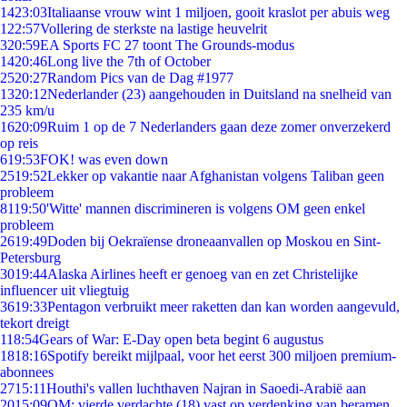
14
23:03
Italiaanse vrouw wint 1 miljoen, gooit kraslot per abuis weg
1
22:57
Vollering de sterkste na lastige heuvelrit
3
20:59
EA Sports FC 27 toont The Grounds-modus
14
20:46
Long live the 7th of October
25
20:27
Random Pics van de Dag #1977
13
20:12
Nederlander (23) aangehouden in Duitsland na snelheid van
235 km/u
16
20:09
Ruim 1 op de 7 Nederlanders gaan deze zomer onverzekerd
op reis
6
19:53
FOK! was even down
25
19:52
Lekker op vakantie naar Afghanistan volgens Taliban geen
probleem
81
19:50
'Witte' mannen discrimineren is volgens OM geen enkel
probleem
26
19:49
Doden bij Oekraïense droneaanvallen op Moskou en Sint-
Petersburg
30
19:44
Alaska Airlines heeft er genoeg van en zet Christelijke
influencer uit vliegtuig
36
19:33
Pentagon verbruikt meer raketten dan kan worden aangevuld,
tekort dreigt
1
18:54
Gears of War: E-Day open beta begint 6 augustus
18
18:16
Spotify bereikt mijlpaal, voor het eerst 300 miljoen premium-
abonnees
27
15:11
Houthi's vallen luchthaven Najran in Saoedi-Arabië aan
20
15:09
OM: vierde verdachte (18) vast op verdenking van beramen