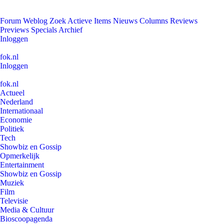
Forum
Weblog
Zoek
Actieve Items
Nieuws
Columns
Reviews
Previews
Specials
Archief
Inloggen
fok.nl
Inloggen
fok.nl
Actueel
Nederland
Internationaal
Economie
Politiek
Tech
Showbiz en Gossip
Opmerkelijk
Entertainment
Showbiz en Gossip
Muziek
Film
Televisie
Media & Cultuur
Bioscoopagenda