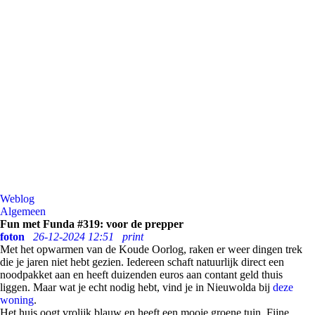
Weblog
Algemeen
Fun met Funda #319: voor de prepper
foton
26-12-2024 12:51
print
Met het opwarmen van de Koude Oorlog, raken er weer dingen trek
die je jaren niet hebt gezien. Iedereen schaft natuurlijk direct een
noodpakket aan en heeft duizenden euros aan contant geld thuis
liggen. Maar wat je echt nodig hebt, vind je in Nieuwolda bij
deze
woning
.
Het huis oogt vrolijk blauw en heeft een mooie groene tuin. Fijne