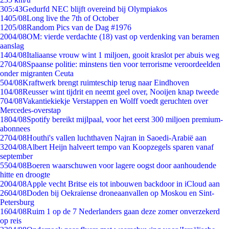
3
05:43
Gedurfd NEC blijft overeind bij Olympiakos
14
05/08
Long live the 7th of October
12
05/08
Random Pics van de Dag #1976
20
04/08
OM: vierde verdachte (18) vast op verdenking van beramen
aanslag
14
04/08
Italiaanse vrouw wint 1 miljoen, gooit kraslot per abuis weg
27
04/08
Spaanse politie: minstens tien voor terrorisme veroordeelden
onder migranten Ceuta
5
04/08
Kraftwerk brengt ruimteschip terug naar Eindhoven
1
04/08
Reusser wint tijdrit en neemt geel over, Nooijen knap tweede
7
04/08
Vakantiekiekje Verstappen en Wolff voedt geruchten over
Mercedes-overstap
18
04/08
Spotify bereikt mijlpaal, voor het eerst 300 miljoen premium-
abonnees
27
04/08
Houthi's vallen luchthaven Najran in Saoedi-Arabië aan
32
04/08
Albert Heijn halveert tempo van Koopzegels sparen vanaf
september
55
04/08
Boeren waarschuwen voor lagere oogst door aanhoudende
hitte en droogte
20
04/08
Apple vecht Britse eis tot inbouwen backdoor in iCloud aan
26
04/08
Doden bij Oekraïense droneaanvallen op Moskou en Sint-
Petersburg
16
04/08
Ruim 1 op de 7 Nederlanders gaan deze zomer onverzekerd
op reis