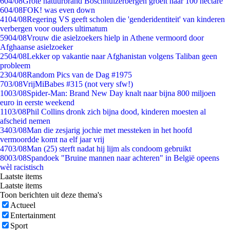
6
04/08
Grote natuurbrand Boschhuizerbergen groeit naar 100 hectare
6
04/08
FOK! was even down
41
04/08
Regering VS geeft scholen die 'genderidentiteit' van kinderen
verbergen voor ouders ultimatum
59
04/08
Vrouw die asielzoekers hielp in Athene vermoord door
Afghaanse asielzoeker
25
04/08
Lekker op vakantie naar Afghanistan volgens Taliban geen
probleem
23
04/08
Random Pics van de Dag #1975
7
03/08
VrijMiBabes #315 (not very sfw!)
10
03/08
Spider-Man: Brand New Day knalt naar bijna 800 miljoen
euro in eerste weekend
11
03/08
Phil Collins dronk zich bijna dood, kinderen moesten al
afscheid nemen
34
03/08
Man die zesjarig jochie met messteken in het hoofd
vermoordde komt na elf jaar vrij
47
03/08
Man (25) sterft nadat hij lijm als condoom gebruikt
80
03/08
Spandoek "Bruine mannen naar achteren" in België opeens
wèl racistisch
Laatste items
Laatste items
Toon berichten uit deze thema's
Actueel
Entertainment
Sport