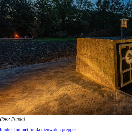
(foto: Funda)
bunker
fun met funda
nieuwolda
prepper