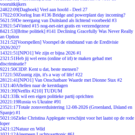
vooruitkijkers
248
22:09
[Dagboek] Veel aan hoofd - Deel 27
170
22:03
Oorlog Iran #136 Bridge and powerplant day incoming?
56
21:59
De neergang van Duitsland als lichtend voorbeeld #3
239
21:54
Vinted #15 nog-net-niet gratis en verzendgezeur
84
21:53
[Britse politiek] #141 Declining Gracefully Was Never Really
an Option
31
21:52
[Voorspellen] Voorspel de eindstand van de Eredivisie
2026/2027
143
21:51
[NPO1] We zijn er bijna 2026 #1
23
21:51
Heb jij wel eens (online of irl) te maken gehad met
discriminatie?
92
21:50
CIDP. Kent u dat, beste mensen?
172
21:50
Zuunig zijn, it's a way of life! #22
281
21:41
[NPO1] Van Onschatbare Waarde met Dionne Stax #2
13
21:40
Aftellen naar de kerstdagen
39
21:39
[Netflix #210] TUDUM
14
21:33
Ik wil een eigen politieke partij oprichten
202
21:19
Russia vs Ukraine #91
235
21:17
Totale zonsverduistering 12-08-2026 (Groenland, IJsland en
Spanje) #1
50
21:16
Zieke Christina Applegate verschijnt voor het laatst op de rode
loper
24
21:12
Natuur en Wild
10
21:12
Algemeen Luchtvaarttopic #61