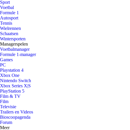
Sport
Voetbal
Formule 1
Autosport
Tennis
Wielrennen
Schaatsen
Wintersporten
Managerspelen
Voetbalmanager
Formule 1-manager
Games
PC
Playstation 4
Xbox One
Nintendo Switch
Xbox Series X|S
PlayStation 5
Film & TV
Film
Televisie
Trailers en Videos
Bioscoopagenda
Forum
Meer