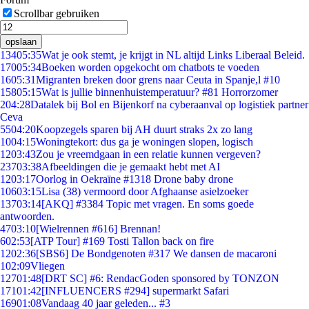
Scrollbar gebruiken
opslaan
134
05:35
Wat je ook stemt, je krijgt in NL altijd Links Liberaal Beleid.
170
05:34
Boeken worden opgekocht om chatbots te voeden
16
05:31
Migranten breken door grens naar Ceuta in Spanje,l #10
158
05:15
Wat is jullie binnenhuistemperatuur? #81 Horrorzomer
2
04:28
Datalek bij Bol en Bijenkorf na cyberaanval op logistiek partner
Ceva
55
04:20
Koopzegels sparen bij AH duurt straks 2x zo lang
10
04:15
Woningtekort: dus ga je woningen slopen, logisch
12
03:43
Zou je vreemdgaan in een relatie kunnen vergeven?
237
03:38
Afbeeldingen die je gemaakt hebt met AI
12
03:17
Oorlog in Oekraïne #1318 Drone baby drone
106
03:15
Lisa (38) vermoord door Afghaanse asielzoeker
137
03:14
[AKQ] #3384 Topic met vragen. En soms goede
antwoorden.
47
03:10
[Wielrennen #616] Brennan!
6
02:53
[ATP Tour] #169 Tosti Tallon back on fire
12
02:36
[SBS6] De Bondgenoten #317 We dansen de macaroni
1
02:09
Vliegen
127
01:48
[DRT SC] #6: RendacGoden sponsored by TONZON
171
01:42
[INFLUENCERS #294] supermarkt Safari
169
01:08
Vandaag 40 jaar geleden... #3