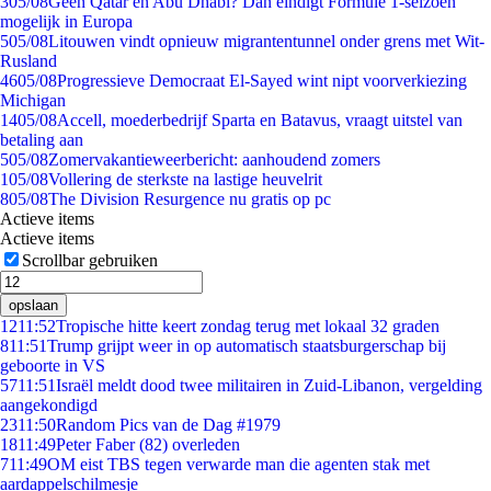
3
05/08
Geen Qatar en Abu Dhabi? Dan eindigt Formule 1-seizoen
mogelijk in Europa
5
05/08
Litouwen vindt opnieuw migrantentunnel onder grens met Wit-
Rusland
46
05/08
Progressieve Democraat El-Sayed wint nipt voorverkiezing
Michigan
14
05/08
Accell, moederbedrijf Sparta en Batavus, vraagt uitstel van
betaling aan
5
05/08
Zomervakantieweerbericht: aanhoudend zomers
1
05/08
Vollering de sterkste na lastige heuvelrit
8
05/08
The Division Resurgence nu gratis op pc
Actieve items
Actieve items
Scrollbar gebruiken
opslaan
12
11:52
Tropische hitte keert zondag terug met lokaal 32 graden
8
11:51
Trump grijpt weer in op automatisch staatsburgerschap bij
geboorte in VS
57
11:51
Israël meldt dood twee militairen in Zuid-Libanon, vergelding
aangekondigd
23
11:50
Random Pics van de Dag #1979
18
11:49
Peter Faber (82) overleden
7
11:49
OM eist TBS tegen verwarde man die agenten stak met
aardappelschilmesje