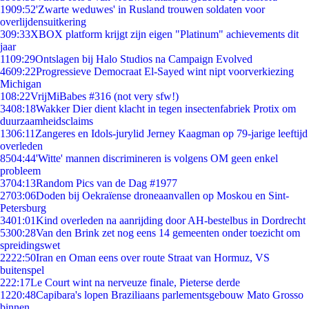
19
09:52
'Zwarte weduwes' in Rusland trouwen soldaten voor
overlijdensuitkering
3
09:33
XBOX platform krijgt zijn eigen "Platinum" achievements dit
jaar
11
09:29
Ontslagen bij Halo Studios na Campaign Evolved
46
09:22
Progressieve Democraat El-Sayed wint nipt voorverkiezing
Michigan
1
08:22
VrijMiBabes #316 (not very sfw!)
34
08:18
Wakker Dier dient klacht in tegen insectenfabriek Protix om
duurzaamheidsclaims
13
06:11
Zangeres en Idols-jurylid Jerney Kaagman op 79-jarige leeftijd
overleden
85
04:44
'Witte' mannen discrimineren is volgens OM geen enkel
probleem
37
04:13
Random Pics van de Dag #1977
27
03:06
Doden bij Oekraïense droneaanvallen op Moskou en Sint-
Petersburg
34
01:01
Kind overleden na aanrijding door AH-bestelbus in Dordrecht
53
00:28
Van den Brink zet nog eens 14 gemeenten onder toezicht om
spreidingswet
22
22:50
Iran en Oman eens over route Straat van Hormuz, VS
buitenspel
2
22:17
Le Court wint na nerveuze finale, Pieterse derde
12
20:48
Capibara's lopen Braziliaans parlementsgebouw Mato Grosso
binnen