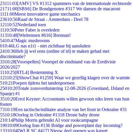
231
11:03
[AMV] VS #1312 spammers van de internationale rechtsorde
217
11:00
[SBS6] De Bondgenoten #317 We dansen de macaroni
11
11:00
Meest innovatieve game mechanics
236
10:56
Raad de Straat - Amsterdam - Deel 78
121
10:52
Nederland toen
11
10:50
Peter Faber is overleden
113
10:48
[Wielrennen #616] Brennan!
54
10:47
Magic mushrooms
0
10:46
LG nas n1t1 - niet zichtbaar bij aansluiten
24
10:36
Heb jij wel eens (online of irl) te maken gehad met
discriminatie?
33
10:28
[Voorspellen] Voorspel de eindstand van de Eredivisie
2026/2027
11
10:25
[RTL4] Bestemming X
121
10:25
[ShowChat #1259] Waar we gezellig klagen over de warmte
5
10:21
Poepen tijdens het tandenpoetsen
250
10:20
Totale zonsverduistering 12-08-2026 (Groenland, IJsland en
Spanje) #1
35
10:20
Errol Keyner: Accountants willen gewoon niks leren van hun
fouten
73
10:19
Een tactische/militaire analyse van het front in Oekraïne #31
55
10:18
Oorlog in Oekraïne #1318 Drone baby drone
2
10:14
Philip Morris gebruikt AI voor rookcampagne
190
10:09
Oorlog Iran #136 Bridge and powerplant day incoming?
133
10:04
[WLR SC #417] Nieuw deel openen was kaputt