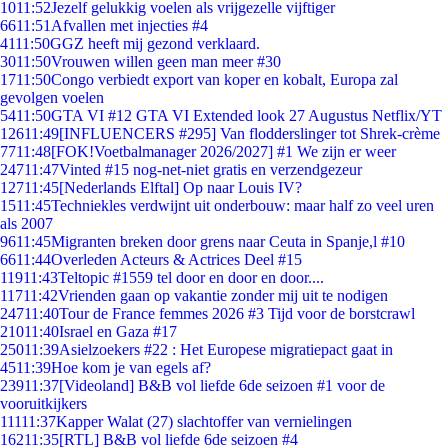
10
11:52
Jezelf gelukkig voelen als vrijgezelle vijftiger
66
11:51
Afvallen met injecties #4
41
11:50
GGZ heeft mij gezond verklaard.
30
11:50
Vrouwen willen geen man meer #30
17
11:50
Congo verbiedt export van koper en kobalt, Europa zal
gevolgen voelen
54
11:50
GTA VI #12 GTA VI Extended look 27 Augustus Netflix/YT
126
11:49
[INFLUENCERS #295] Van flodderslinger tot Shrek-crème
77
11:48
[FOK!Voetbalmanager 2026/2027] #1 We zijn er weer
247
11:47
Vinted #15 nog-net-niet gratis en verzendgezeur
127
11:45
[Nederlands Elftal] Op naar Louis IV?
15
11:45
Techniekles verdwijnt uit onderbouw: maar half zo veel uren
als 2007
96
11:45
Migranten breken door grens naar Ceuta in Spanje,l #10
66
11:44
Overleden Acteurs & Actrices Deel #15
119
11:43
Teltopic #1559 tel door en door en door....
117
11:42
Vrienden gaan op vakantie zonder mij uit te nodigen
247
11:40
Tour de France femmes 2026 #3 Tijd voor de borstcrawl
210
11:40
Israel en Gaza #17
250
11:39
Asielzoekers #22 : Het Europese migratiepact gaat in
45
11:39
Hoe kom je van egels af?
239
11:37
[Videoland] B&B vol liefde 6de seizoen #1 voor de
vooruitkijkers
111
11:37
Kapper Walat (27) slachtoffer van vernielingen
162
11:35
[RTL] B&B vol liefde 6de seizoen #4