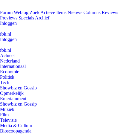
Forum
Weblog
Zoek
Actieve Items
Nieuws
Columns
Reviews
Previews
Specials
Archief
Inloggen
fok.nl
Inloggen
fok.nl
Actueel
Nederland
Internationaal
Economie
Politiek
Tech
Showbiz en Gossip
Opmerkelijk
Entertainment
Showbiz en Gossip
Muziek
Film
Televisie
Media & Cultuur
Bioscoopagenda