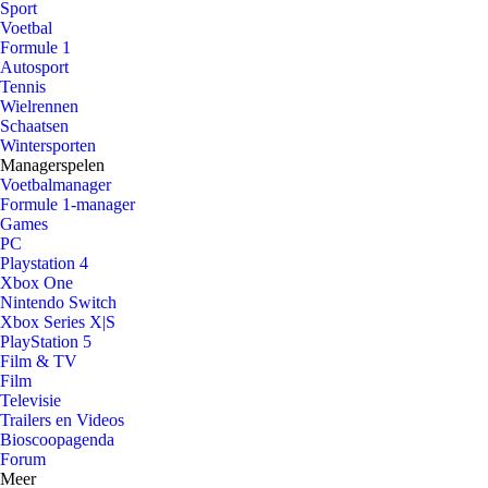
Sport
Voetbal
Formule 1
Autosport
Tennis
Wielrennen
Schaatsen
Wintersporten
Managerspelen
Voetbalmanager
Formule 1-manager
Games
PC
Playstation 4
Xbox One
Nintendo Switch
Xbox Series X|S
PlayStation 5
Film & TV
Film
Televisie
Trailers en Videos
Bioscoopagenda
Forum
Meer