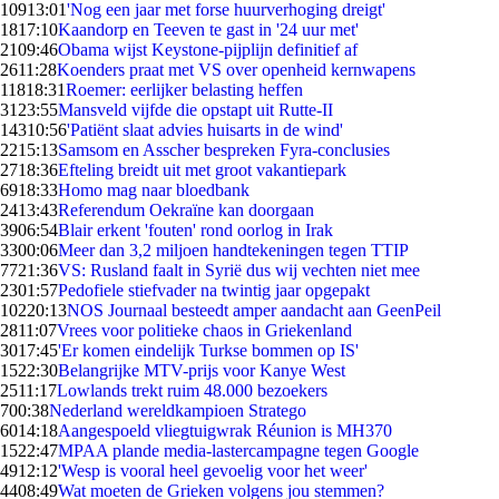
109
13:01
'Nog een jaar met forse huurverhoging dreigt'
18
17:10
Kaandorp en Teeven te gast in '24 uur met'
21
09:46
Obama wijst Keystone-pijplijn definitief af
26
11:28
Koenders praat met VS over openheid kernwapens
118
18:31
Roemer: eerlijker belasting heffen
31
23:55
Mansveld vijfde die opstapt uit Rutte-II
143
10:56
'Patiënt slaat advies huisarts in de wind'
22
15:13
Samsom en Asscher bespreken Fyra-conclusies
27
18:36
Efteling breidt uit met groot vakantiepark
69
18:33
Homo mag naar bloedbank
24
13:43
Referendum Oekraïne kan doorgaan
39
06:54
Blair erkent 'fouten' rond oorlog in Irak
33
00:06
Meer dan 3,2 miljoen handtekeningen tegen TTIP
77
21:36
VS: Rusland faalt in Syrië dus wij vechten niet mee
23
01:57
Pedofiele stiefvader na twintig jaar opgepakt
102
20:13
NOS Journaal besteedt amper aandacht aan GeenPeil
28
11:07
Vrees voor politieke chaos in Griekenland
30
17:45
'Er komen eindelijk Turkse bommen op IS'
15
22:30
Belangrijke MTV-prijs voor Kanye West
25
11:17
Lowlands trekt ruim 48.000 bezoekers
7
00:38
Nederland wereldkampioen Stratego
60
14:18
Aangespoeld vliegtuigwrak Réunion is MH370
15
22:47
MPAA plande media-lastercampagne tegen Google
49
12:12
'Wesp is vooral heel gevoelig voor het weer'
44
08:49
Wat moeten de Grieken volgens jou stemmen?