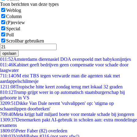
Toon berichten van deze types
Weblog
Column
(P)review
Special
Poll
Scrollbar gebruiken
opslaan
0
11:52
Amsterdams dierenasiel DOA overspoeld met babykonijntjes
0
11:46
Kabinet geeft bedrijven geen compensatie voor schade door
laagwater
7
11:14
OM eist TBS tegen verwarde man die agenten stak met
aardappelschilmesje
12
11:08
Tropische hitte keert zondag terug met lokaal 32 graden
8
10:12
Trump grijpt weer in op automatisch staatsburgerschap bij
geboorte in VS
32
09:51
Dikke Van Dale neemt 'vulvalippen' op: 'stigma op
schaamlippen doorbreken'
7
09:40
Meta krijgt half miljard boete voor mentale schade bij jongeren
13
09:37
Denemarken pakt AI-gebruik in scholen aan: extra mondelinge
examens
18
09:05
Peter Faber (82) overleden
1
08:03
VrijMiBabes #316 (not very sfw!)