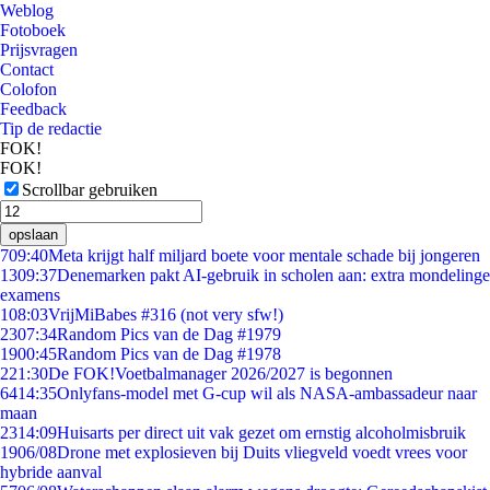
Weblog
Fotoboek
Prijsvragen
Contact
Colofon
Feedback
Tip de redactie
FOK!
FOK!
Scrollbar gebruiken
opslaan
7
09:40
Meta krijgt half miljard boete voor mentale schade bij jongeren
13
09:37
Denemarken pakt AI-gebruik in scholen aan: extra mondelinge
examens
1
08:03
VrijMiBabes #316 (not very sfw!)
23
07:34
Random Pics van de Dag #1979
19
00:45
Random Pics van de Dag #1978
2
21:30
De FOK!Voetbalmanager 2026/2027 is begonnen
64
14:35
Onlyfans-model met G-cup wil als NASA-ambassadeur naar
maan
23
14:09
Huisarts per direct uit vak gezet om ernstig alcoholmisbruik
19
06/08
Drone met explosieven bij Duits vliegveld voedt vrees voor
hybride aanval