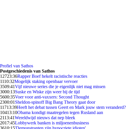
Profiel van Sathos
Postgeschiedenis van Sathos
127
23:36
Rapper Boef hekelt racistische reacties
11
10:32
Mogelijk staking openbaar vervoer
35
09:41
Vijf nieuwe series die je eigenlijk niet mag missen
30
00:13
Suske en Wiske zijn weer bij de tijd
56
00:35
Voer voor anti-vaxxers: Second Thought
23
00:01
Sheldon-spinoff Big Bang Theory gaat door
117
13:39
Heeft het debat tussen Geert en Mark jouw stem veranderd?
104
13:10
Obama kondigt maatregelen tegen Rusland aan
21
13:41
Wereldwijd nieuws dat nep bleek
20
17:45
Lobbywerk banken is miljoenenbusiness
36
10:15
'Demonstranten zijn hypocriete idioten'