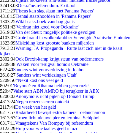
22
22:32
Zijlstra blokkeert 'anti-islam' initiatief fractiegenoot
324
13:03
Oekraïne-referendum: Exit-poll
17
11:29
'Fiscus kan slag slaan met Panama Papers'
43
18:15
Tiental staatshoofden in 'Panama Papers'
13
03:25
WikiLeaks-boek vandaag gratis
95
01:43
'Verdrag niet goed voor Oekraïne'
36
19:02
Van der Steur: mogelijk politieke gevolgen
41
03:07
Grote brand in wolkenkrabber Verenigde Arabische Emiraten
13
23:09
Misleiding kost grootste banken miljarden
79
13:21
Warning: JA-Propaganda - Rutte laat zich niet in de kaart
kijken -
28
02:34
Ook Brexit-kamp krijgt steun van ondernemers
22
09:38
'Waken voor terugval homo's Oekraïne'
6
22:40
Sanders wint voorverkiezing in Idaho
26
18:27
'Sanders wint verkiezingen Utah'
52
09:56
#Nexit kost ons veel geld
8
02:01
'Beyoncé en Rihanna hebben geen ruzie'
5
20:47
Valse start ABN AMRO bij terugkeer in AEX
62
00:03
Anonymous richt pijlen op Donald Trump
48
13:24
Negen reuzensterren ontdekt
21
17:44
De week van het geld
62
17:57
Radarbeeld bewijst extra kamers Toetanchamon
16
13:53
Groen licht nieuwe pier en terminal Schiphol
63
17:11
Vraagtekens Van Rompuy bij referendum
31
22:29
Hulp voor wie taalles geeft in azc