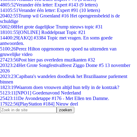
48
05:52
Verander één letter: Expert #143 (9 letters)
141
05:51
Verander één letter: Expert #91 (10 letters)
204
02:55
Trump wil Groenland #16 Het opengrensbeleid is de
schuldige
50
02:08
Het grote dagelijkse Trump nieuws topic #31
181
01:55
[ONLINE] Roddelpraat Topic #21
144
00:29
[AKQ] #3384 Topic met vragen. En soms goede
antwoorden.
51
00:26
Perez Hilton opgenomen op spoed na uitzenden van
gruwelijke video
274
23:56
Post hier pas overleden muzikanten #32
203
23:24
Het Grote Songfestivalfeest Ziggo Dome #5 13 november
2026
20
23:23
Capibara's wandelen doodleuk het Braziliaanse parlement
binnen
18
23:19
Waarom doen vrouwen altijd hun telly in de kontzak?
51
23:11
[NPO1] Goedenavond Nederland
254
23:11
De Avondetappe #176 - Met Ellen ten Damme.
179
22:56
[PlayStation #184] Nieuw deel