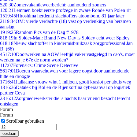
5
20:30
Zomervakantieweerbericht: aanhoudend zomers
1
20:21
Lemmen boekt eerste profzege in zware Ronde van Polen-rit
15
19:45
Hiroshima herdenkt slachtoffers atoombom, 81 jaar later
21
19:34
OM: vierde verdachte (18) vast op verdenking van beramen
aanslag
19
19:25
Random Pics van de Dag #1978
8
18:19
In Spider-Man: Brand New Day is Spidey echt weer Spidey
6
18:18
Nieuw slachtoffer in kindermisbruikzaak zorgprofessional Jan
B. (66)
45
17:10
Doorwerken na AOW-leeftijd vaker vastgelegd in cao's, moet
werken na je 67e de norm worden?
1
17:07
Forensics: Crime Scene Detective
56
17:01
Boeren waarschuwen voor lagere oogst door aanhoudende
hitte en droogte
17
16:41
Italiaanse vrouw wint 1 miljoen, gooit kraslot per abuis weg
18
16:36
Datalek bij Bol en de Bijenkorf na cyberaanval op logistiek
partner Ceva
23
16:12
Zorgmedewerkster die 's nachts haar vriend bezocht terecht
ontslagen
Forum
Forum
Scrollbar gebruiken
opslaan