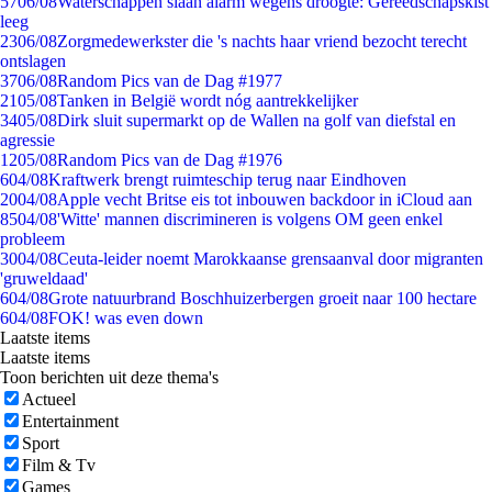
57
06/08
Waterschappen slaan alarm wegens droogte: Gereedschapskist
leeg
23
06/08
Zorgmedewerkster die 's nachts haar vriend bezocht terecht
ontslagen
37
06/08
Random Pics van de Dag #1977
21
05/08
Tanken in België wordt nóg aantrekkelijker
34
05/08
Dirk sluit supermarkt op de Wallen na golf van diefstal en
agressie
12
05/08
Random Pics van de Dag #1976
6
04/08
Kraftwerk brengt ruimteschip terug naar Eindhoven
20
04/08
Apple vecht Britse eis tot inbouwen backdoor in iCloud aan
85
04/08
'Witte' mannen discrimineren is volgens OM geen enkel
probleem
30
04/08
Ceuta-leider noemt Marokkaanse grensaanval door migranten
'gruweldaad'
6
04/08
Grote natuurbrand Boschhuizerbergen groeit naar 100 hectare
6
04/08
FOK! was even down
Laatste items
Laatste items
Toon berichten uit deze thema's
Actueel
Entertainment
Sport
Film & Tv
Games