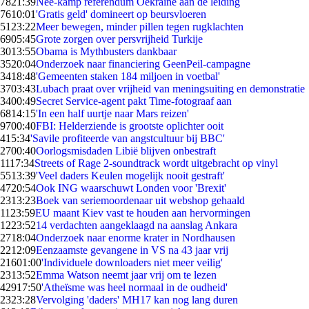
78
21:39
Nee-kamp referendum Oekraïne aan de leiding
76
10:01
'Gratis geld' domineert op beursvloeren
51
23:22
Meer bewegen, minder pillen tegen rugklachten
69
05:45
Grote zorgen over persvrijheid Turkije
30
13:55
Obama is Mythbusters dankbaar
35
20:04
Onderzoek naar financiering GeenPeil-campagne
34
18:48
'Gemeenten staken 184 miljoen in voetbal'
37
03:43
Lubach praat over vrijheid van meningsuiting en demonstratie
34
00:49
Secret Service-agent pakt Time-fotograaf aan
68
14:15
'In een half uurtje naar Mars reizen'
97
00:40
FBI: Helderziende is grootste oplichter ooit
4
15:34
'Savile profiteerde van angstcultuur bij BBC'
27
00:40
Oorlogsmisdaden Libië blijven onbestraft
11
17:34
Streets of Rage 2-soundtrack wordt uitgebracht op vinyl
55
13:39
'Veel daders Keulen mogelijk nooit gestraft'
47
20:54
Ook ING waarschuwt Londen voor 'Brexit'
23
13:23
Boek van seriemoordenaar uit webshop gehaald
11
23:59
EU maant Kiev vast te houden aan hervormingen
12
23:52
14 verdachten aangeklaagd na aanslag Ankara
27
18:04
Onderzoek naar enorme krater in Nordhausen
22
12:09
Eenzaamste gevangene in VS na 43 jaar vrij
216
01:00
'Individuele downloaders niet meer veilig'
23
13:52
Emma Watson neemt jaar vrij om te lezen
429
17:50
'Atheïsme was heel normaal in de oudheid'
23
23:28
Vervolging 'daders' MH17 kan nog lang duren