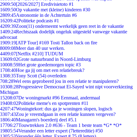
29
09:50
[2026/2027] Eredivisietoto #1
16
09:50
Op vakantie met (kleine) kinderen #30
28
09:45
Astronomie in de Achtertuin #6
162
09:42
Politieke podcasts #1
42
09:39
Zoon(11) onderneemt werkelijk geen reet in de vakantie
14
09:24
Rechtszaak dodelijk ongeluk uitgesteld vanwege vakantie
advocaat
19
09:19
[ATP Tour] #169 Tosti Tallon back on fire
80
09:08
Meer dan 40 uur werken.
44
09:07
[Netflix #210] TUDUM
136
09:02
Grote natuurbrand in Noord-Limburg
100
08:59
Het grote goedemorgen topic #3
17
08:40
Hoe ga jij om met een relatiebreuk?
13
08:35
Tony Scott (54) overleden
7
08:28
Wel eens geprobeerd jou in een relatie te manipuleren?
103
08:28
Progressieve Democraat El-Sayed wint nipt voorverkiezing
Michigan
152
08:07
De woningmarkt #96 Eenmaal, andermaal
194
08:02
Politieke meme's en spotprenten #11
42
07:47
Woningtekort: dus ga je woningen slopen, logisch
33
07:43
Zou je vreemdgaan in een relatie kunnen vergeven?
18
06:40
Managarm's boerderij deel #5.1
177
06:27
Touwtrekken 2.0 #636 - Team 1 beste team *G* *O*
198
05:54
Verander een letter expert (7lettereditie) #50
13
05:53
Verander één letter. Expert # 75 (8 letters)