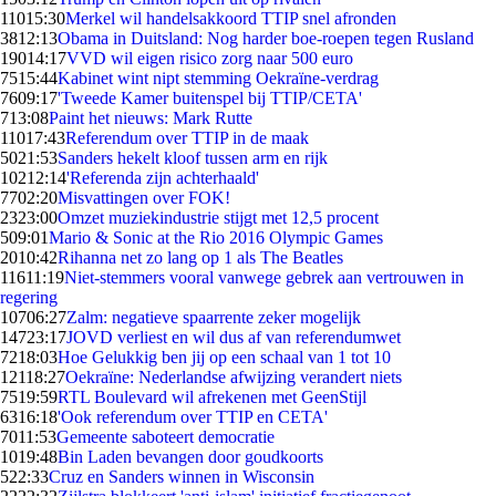
110
15:30
Merkel wil handelsakkoord TTIP snel afronden
38
12:13
Obama in Duitsland: Nog harder boe-roepen tegen Rusland
190
14:17
VVD wil eigen risico zorg naar 500 euro
75
15:44
Kabinet wint nipt stemming Oekraïne-verdrag
76
09:17
'Tweede Kamer buitenspel bij TTIP/CETA'
7
13:08
Paint het nieuws: Mark Rutte
110
17:43
Referendum over TTIP in de maak
50
21:53
Sanders hekelt kloof tussen arm en rijk
102
12:14
'Referenda zijn achterhaald'
77
02:20
Misvattingen over FOK!
23
23:00
Omzet muziekindustrie stijgt met 12,5 procent
5
09:01
Mario & Sonic at the Rio 2016 Olympic Games
20
10:42
Rihanna net zo lang op 1 als The Beatles
116
11:19
Niet-stemmers vooral vanwege gebrek aan vertrouwen in
regering
107
06:27
Zalm: negatieve spaarrente zeker mogelijk
147
23:17
JOVD verliest en wil dus af van referendumwet
72
18:03
Hoe Gelukkig ben jij op een schaal van 1 tot 10
121
18:27
Oekraïne: Nederlandse afwijzing verandert niets
75
19:59
RTL Boulevard wil afrekenen met GeenStijl
63
16:18
'Ook referendum over TTIP en CETA'
70
11:53
Gemeente saboteert democratie
10
19:48
Bin Laden bevangen door goudkoorts
5
22:33
Cruz en Sanders winnen in Wisconsin