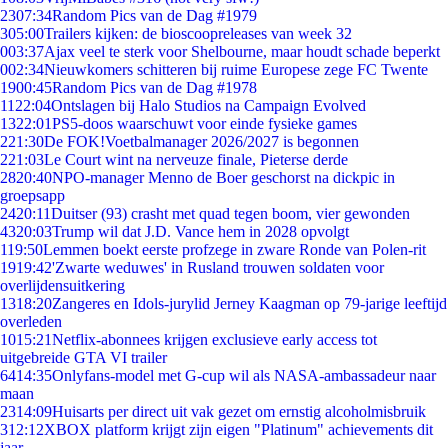
23
07:34
Random Pics van de Dag #1979
3
05:00
Trailers kijken: de bioscoopreleases van week 32
0
03:37
Ajax veel te sterk voor Shelbourne, maar houdt schade beperkt
0
02:34
Nieuwkomers schitteren bij ruime Europese zege FC Twente
19
00:45
Random Pics van de Dag #1978
11
22:04
Ontslagen bij Halo Studios na Campaign Evolved
13
22:01
PS5-doos waarschuwt voor einde fysieke games
2
21:30
De FOK!Voetbalmanager 2026/2027 is begonnen
2
21:03
Le Court wint na nerveuze finale, Pieterse derde
28
20:40
NPO-manager Menno de Boer geschorst na dickpic in
groepsapp
24
20:11
Duitser (93) crasht met quad tegen boom, vier gewonden
43
20:03
Trump wil dat J.D. Vance hem in 2028 opvolgt
1
19:50
Lemmen boekt eerste profzege in zware Ronde van Polen-rit
19
19:42
'Zwarte weduwes' in Rusland trouwen soldaten voor
overlijdensuitkering
13
18:20
Zangeres en Idols-jurylid Jerney Kaagman op 79-jarige leeftijd
overleden
10
15:21
Netflix-abonnees krijgen exclusieve early access tot
uitgebreide GTA VI trailer
64
14:35
Onlyfans-model met G-cup wil als NASA-ambassadeur naar
maan
23
14:09
Huisarts per direct uit vak gezet om ernstig alcoholmisbruik
3
12:12
XBOX platform krijgt zijn eigen "Platinum" achievements dit
jaar