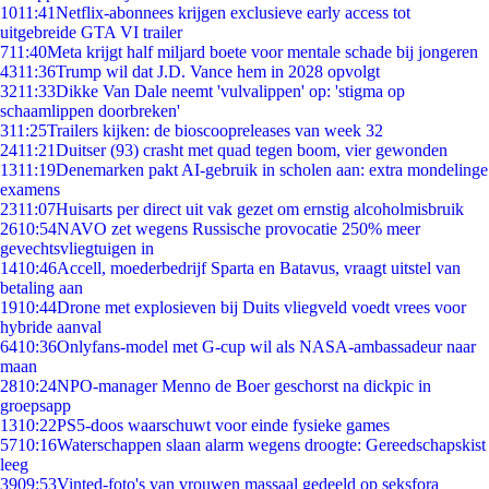
10
11:41
Netflix-abonnees krijgen exclusieve early access tot
uitgebreide GTA VI trailer
7
11:40
Meta krijgt half miljard boete voor mentale schade bij jongeren
43
11:36
Trump wil dat J.D. Vance hem in 2028 opvolgt
32
11:33
Dikke Van Dale neemt 'vulvalippen' op: 'stigma op
schaamlippen doorbreken'
3
11:25
Trailers kijken: de bioscoopreleases van week 32
24
11:21
Duitser (93) crasht met quad tegen boom, vier gewonden
13
11:19
Denemarken pakt AI-gebruik in scholen aan: extra mondelinge
examens
23
11:07
Huisarts per direct uit vak gezet om ernstig alcoholmisbruik
26
10:54
NAVO zet wegens Russische provocatie 250% meer
gevechtsvliegtuigen in
14
10:46
Accell, moederbedrijf Sparta en Batavus, vraagt uitstel van
betaling aan
19
10:44
Drone met explosieven bij Duits vliegveld voedt vrees voor
hybride aanval
64
10:36
Onlyfans-model met G-cup wil als NASA-ambassadeur naar
maan
28
10:24
NPO-manager Menno de Boer geschorst na dickpic in
groepsapp
13
10:22
PS5-doos waarschuwt voor einde fysieke games
57
10:16
Waterschappen slaan alarm wegens droogte: Gereedschapskist
leeg
39
09:53
Vinted-foto's van vrouwen massaal gedeeld op seksfora