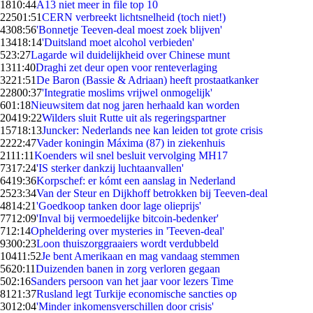
18
10:44
A13 niet meer in file top 10
225
01:51
CERN verbreekt lichtsnelheid (toch niet!)
43
08:56
'Bonnetje Teeven-deal moest zoek blijven'
134
18:14
'Duitsland moet alcohol verbieden'
5
23:27
Lagarde wil duidelijkheid over Chinese munt
13
11:40
Draghi zet deur open voor renteverlaging
32
21:51
De Baron (Bassie & Adriaan) heeft prostaatkanker
228
00:37
'Integratie moslims vrijwel onmogelijk'
6
01:18
Nieuwsitem dat nog jaren herhaald kan worden
204
19:22
Wilders sluit Rutte uit als regeringspartner
157
18:13
Juncker: Nederlands nee kan leiden tot grote crisis
22
22:47
Vader koningin Máxima (87) in ziekenhuis
21
11:11
Koenders wil snel besluit vervolging MH17
73
17:24
'IS sterker dankzij luchtaanvallen'
64
19:36
Korpschef: er kómt een aanslag in Nederland
25
23:34
Van der Steur en Dijkhoff betrokken bij Teeven-deal
48
14:21
'Goedkoop tanken door lage olieprijs'
77
12:09
'Inval bij vermoedelijke bitcoin-bedenker'
7
12:14
Opheldering over mysteries in 'Teeven-deal'
93
00:23
Loon thuiszorggraaiers wordt verdubbeld
104
11:52
Je bent Amerikaan en mag vandaag stemmen
56
20:11
Duizenden banen in zorg verloren gegaan
5
02:16
Sanders persoon van het jaar voor lezers Time
81
21:37
Rusland legt Turkije economische sancties op
30
12:04
'Minder inkomensverschillen door crisis'