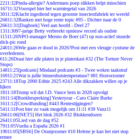
22
11:32
Pinda-allergie? Andermans poep slikken helpt misschien
167
11:32
Voorspel hier het warmtegetal van 2026
30
11:32
Klacht ingediend tegen grootste insectenfabriek ter wereld
268
11:32
Banken met hoge rente topic #95 - Dichter naar de 0
266
11:31
[Dagboek] Veel aan hoofd - Deel 27
13
11:30
97-jarige Betty verbreekt opnieuw record als oudste
115
11:26
NPO-manager Menno de Boer (47) op non-actief stuurde
dick-pic rond
240
11:26
Wie gaan er dood in 2026?Post met een vleugje cynisme de
overledenen.
6
11:26
Draai hier alle platen in je platenkast #32 (The Torture Never
Stops)
148
11:25
[podcasts] Misdaad podcasts #3 - Twee weken taakstraf
169
11:21
Wat is jullie binnenhuistemperatuur? #81 Horrorzomer
237
11:18
Top 2000 Editie 2025 #243 Alle dikzakken willen op je
lijken
18
11:18
Trump wil dat J.D. Vance hem in 2028 opvolgt
16
11:14
[Boekbespreking] Yesteryear - Caro Claire Burke
16
11:12
[Crowdfunding] #443 Rentestijgingen?
54
11:11
Post hier zo vaak mogelijk om 11:11 #39 Vanz11
266
11:06
[NET5] Het blok 2026 #32 Blokkendozen
264
11:05
Lied van de dag #52
79
11:05
Vuelta a España 2026 #1
190
11:05
[SBS6] De Oranjezomer #10 Helene je kan het niet stop
ermee