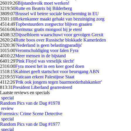
260
19:26
Bijstandsvolk moet werken!
32
19:50
Rutte en Beatrix bij Bilderberg
38
09:07
Brussel wil betere sociale bescherming in EU
35
01:10
Rekenkamer maakt gehakt van bezuiniging zorg
45
14:49
Topbestuurders zorgsector blijven graaien
56
16:06
Jorritsma: gratis mongool bij je eten!
45
08:32
Dijsselbloem waarschuwt voor gevolgen Grexit
26
20:24
Rutte boos over Russische blokkade Kamerleden
23
20:36
'Nederland is geen belastingparadijs'
10
15:00
Verontschuldiging voor falen Fyra
40
10:22
Meer mensen in de bijstand
64
01:29
'Pink Floyd was vreselijk slecht'
23
16:00
Fyra moest het in een keer goed doen
15
18:15
Kabinet geeft startschot voor beursgang ABN
22
19:55
Vaticaan erkent Palestijnse Staat
41
12:26
'Prik ook jongens tegen baarmoederhalskanker'
8
13:31
President Liberland gearresteerd
Laatste reviews en specials
special
Random Pics van de Dag #1978
review
Forensics: Crime Scene Detective
special
Random Pics van de Dag #1977
special