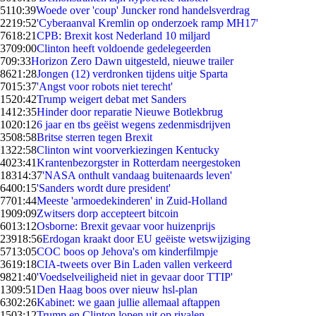
51
10:39
Woede over 'coup' Juncker rond handelsverdrag
22
19:52
'Cyberaanval Kremlin op onderzoek ramp MH17'
76
18:21
CPB: Brexit kost Nederland 10 miljard
37
09:00
Clinton heeft voldoende gedelegeerden
7
09:33
Horizon Zero Dawn uitgesteld, nieuwe trailer
86
21:28
Jongen (12) verdronken tijdens uitje Sparta
70
15:37
'Angst voor robots niet terecht'
15
20:42
Trump weigert debat met Sanders
14
12:35
Hinder door reparatie Nieuwe Botlekbrug
10
20:12
6 jaar en tbs geëist wegens zedenmisdrijven
35
08:58
Britse sterren tegen Brexit
13
22:58
Clinton wint voorverkiezingen Kentucky
40
23:41
Krantenbezorgster in Rotterdam neergestoken
183
14:37
'NASA onthult vandaag buitenaards leven'
64
00:15
'Sanders wordt dure president'
77
01:44
Meeste 'armoedekinderen' in Zuid-Holland
19
09:09
Zwitsers dorp accepteert bitcoin
60
13:12
Osborne: Brexit gevaar voor huizenprijs
239
18:56
Erdogan kraakt door EU geëiste wetswijziging
57
13:05
COC boos op Jehova's om kinderfilmpje
36
19:18
CIA-tweets over Bin Laden vallen verkeerd
98
21:40
'Voedselveiligheid niet in gevaar door TTIP'
13
09:51
Den Haag boos over nieuw hsl-plan
63
02:26
Kabinet: we gaan jullie allemaal aftappen
15
03:12
Trump en Clinton lopen uit op rivalen