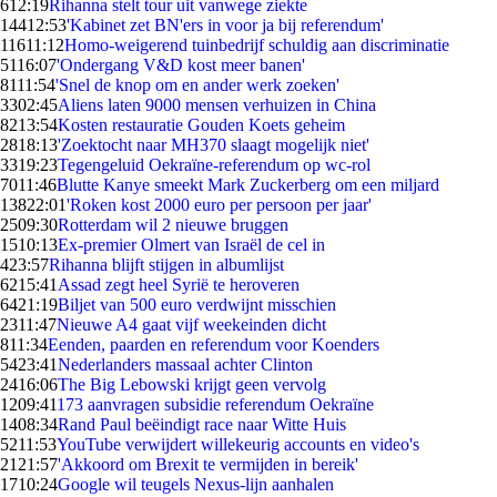
6
12:19
Rihanna stelt tour uit vanwege ziekte
144
12:53
'Kabinet zet BN'ers in voor ja bij referendum'
116
11:12
Homo-weigerend tuinbedrijf schuldig aan discriminatie
51
16:07
'Ondergang V&D kost meer banen'
81
11:54
'Snel de knop om en ander werk zoeken'
33
02:45
Aliens laten 9000 mensen verhuizen in China
82
13:54
Kosten restauratie Gouden Koets geheim
28
18:13
'Zoektocht naar MH370 slaagt mogelijk niet'
33
19:23
Tegengeluid Oekraïne-referendum op wc-rol
70
11:46
Blutte Kanye smeekt Mark Zuckerberg om een miljard
138
22:01
'Roken kost 2000 euro per persoon per jaar'
25
09:30
Rotterdam wil 2 nieuwe bruggen
15
10:13
Ex-premier Olmert van Israël de cel in
4
23:57
Rihanna blijft stijgen in albumlijst
62
15:41
Assad zegt heel Syrië te heroveren
64
21:19
Biljet van 500 euro verdwijnt misschien
23
11:47
Nieuwe A4 gaat vijf weekeinden dicht
8
11:34
Eenden, paarden en referendum voor Koenders
54
23:41
Nederlanders massaal achter Clinton
24
16:06
The Big Lebowski krijgt geen vervolg
12
09:41
173 aanvragen subsidie referendum Oekraïne
14
08:34
Rand Paul beëindigt race naar Witte Huis
52
11:53
YouTube verwijdert willekeurig accounts en video's
21
21:57
'Akkoord om Brexit te vermijden in bereik'
17
10:24
Google wil teugels Nexus-lijn aanhalen