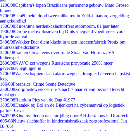
12
06/08
Capibara's lopen Braziliaans parlementsgebouw Mato Grosso
binnen
57
06/08
Israël meldt dood twee militairen in Zuid-Libanon, vergelding
aangekondigd
15
06/08
Hiroshima herdenkt slachtoffers atoombom, 81 jaar later
19
06/08
Drone met explosieven bij Duits vliegveld voedt vrees voor
hybride aanval
34
06/08
Wakker Dier dient klacht in tegen insectenfabriek Protix om
duurzaamheidsclaims
22
06/08
Iran en Oman eens over route Straat van Hormuz, VS
buitenspel
26
06/08
NAVO zet wegens Russische provocatie 250% meer
gevechtsvliegtuigen in
57
06/08
Waterschappen slaan alarm wegens droogte: Gereedschapskist
leeg
1
06/08
Forensics: Crime Scene Detective
23
06/08
Zorgmedewerkster die 's nachts haar vriend bezocht terecht
ontslagen
37
06/08
Random Pics van de Dag #1977
18
05/08
Datalek bij Bol en de Bijenkorf na cyberaanval op logistiek
partner Ceva
34
05/08
Kind overleden na aanrijding door AH-bestelbus in Dordrecht
6
05/08
Nieuw slachtoffer in kindermisbruikzaak zorgprofessional Jan
B. (66)