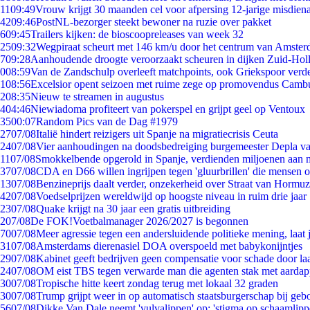
11
09:49
Vrouw krijgt 30 maanden cel voor afpersing 12-jarige misdiena
42
09:46
PostNL-bezorger steekt bewoner na ruzie over pakket
6
09:45
Trailers kijken: de bioscoopreleases van week 32
25
09:32
Wegpiraat scheurt met 146 km/u door het centrum van Amste
7
09:28
Aanhoudende droogte veroorzaakt scheuren in dijken Zuid-Hol
0
08:59
Van de Zandschulp overleeft matchpoints, ook Griekspoor verde
1
08:56
Excelsior opent seizoen met ruime zege op promovendus Camb
2
08:35
Nieuw te streamen in augustus
4
04:46
Niewiadoma profiteert van pokerspel en grijpt geel op Ventoux
35
00:07
Random Pics van de Dag #1979
27
07/08
Italië hindert reizigers uit Spanje na migratiecrisis Ceuta
24
07/08
Vier aanhoudingen na doodsbedreiging burgemeester Depla v
11
07/08
Smokkelbende opgerold in Spanje, verdienden miljoenen aan 
37
07/08
CDA en D66 willen ingrijpen tegen 'gluurbrillen' die mensen 
13
07/08
Benzineprijs daalt verder, onzekerheid over Straat van Hormuz 
42
07/08
Voedselprijzen wereldwijd op hoogste niveau in ruim drie jaar
23
07/08
Quake krijgt na 30 jaar een gratis uitbreiding
2
07/08
De FOK!Voetbalmanager 2026/2027 is begonnen
70
07/08
Meer agressie tegen een andersluidende politieke mening, laat j
31
07/08
Amsterdams dierenasiel DOA overspoeld met babykonijntjes
29
07/08
Kabinet geeft bedrijven geen compensatie voor schade door la
24
07/08
OM eist TBS tegen verwarde man die agenten stak met aardap
30
07/08
Tropische hitte keert zondag terug met lokaal 32 graden
30
07/08
Trump grijpt weer in op automatisch staatsburgerschap bij geb
56
07/08
Dikke Van Dale neemt 'vulvalippen' op: 'stigma op schaamlip