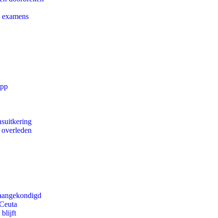
e examens
app
suitkering
d overleden
g aangekondigd
 Ceuta
blijft