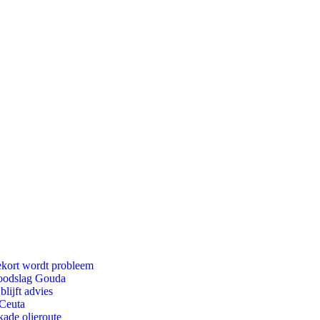
ekort wordt probleem
 doodslag Gouda
lijft advies
 Ceuta
kade olieroute