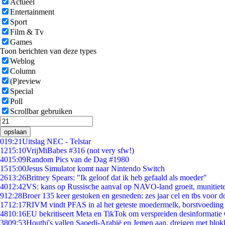
Actueel
Entertainment
Sport
Film & Tv
Games
Toon berichten van deze types
Weblog
Column
(P)review
Special
Poll
Scrollbar gebruiken
opslaan
0
19:21
Uitslag NEC - Telstar
12
15:10
VrijMiBabes #316 (not very sfw!)
40
15:09
Random Pics van de Dag #1980
15
15:00
Jesus Simulator komt naar Nintendo Switch
26
13:26
Britney Spears: "Ik geloof dat ik heb gefaald als moeder"
40
12:42
VS: kans op Russische aanval op NAVO-land groeit, munitiet
9
12:28
Broer 135 keer gestoken en gesneden: zes jaar cel en tbs voor
17
12:17
RIVM vindt PFAS in al het geteste moedermelk, borstvoeding b
48
10:16
EU bekritiseert Meta en TikTok om verspreiden desinformatie
38
09:53
Houthi's vallen Saoedi-Arabië en Jemen aan, dreigen met blok