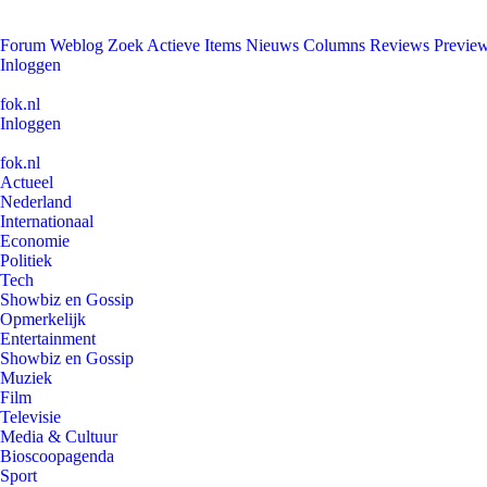
Forum
Weblog
Zoek
Actieve Items
Nieuws
Columns
Reviews
Previe
Inloggen
fok.nl
Inloggen
fok.nl
Actueel
Nederland
Internationaal
Economie
Politiek
Tech
Showbiz en Gossip
Opmerkelijk
Entertainment
Showbiz en Gossip
Muziek
Film
Televisie
Media & Cultuur
Bioscoopagenda
Sport