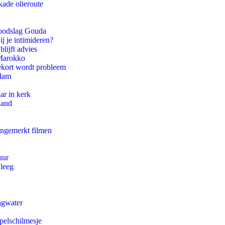
kade olieroute
 doodslag Gouda
ij je intimideren?
lijft advies
 Marokko
ekort wordt probleem
rdam
ar in kerk
land
ongemerkt filmen
uur
 leeg
agwater
pelschilmesje