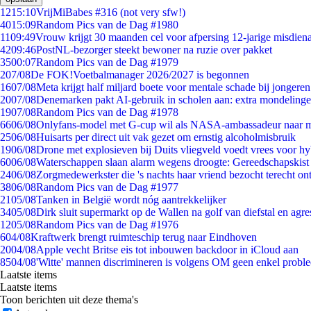
12
15:10
VrijMiBabes #316 (not very sfw!)
40
15:09
Random Pics van de Dag #1980
11
09:49
Vrouw krijgt 30 maanden cel voor afpersing 12-jarige misdiena
42
09:46
PostNL-bezorger steekt bewoner na ruzie over pakket
35
00:07
Random Pics van de Dag #1979
2
07/08
De FOK!Voetbalmanager 2026/2027 is begonnen
16
07/08
Meta krijgt half miljard boete voor mentale schade bij jongeren
20
07/08
Denemarken pakt AI-gebruik in scholen aan: extra mondeling
19
07/08
Random Pics van de Dag #1978
66
06/08
Onlyfans-model met G-cup wil als NASA-ambassadeur naar 
25
06/08
Huisarts per direct uit vak gezet om ernstig alcoholmisbruik
19
06/08
Drone met explosieven bij Duits vliegveld voedt vrees voor hy
60
06/08
Waterschappen slaan alarm wegens droogte: Gereedschapskist
24
06/08
Zorgmedewerkster die 's nachts haar vriend bezocht terecht on
38
06/08
Random Pics van de Dag #1977
21
05/08
Tanken in België wordt nóg aantrekkelijker
34
05/08
Dirk sluit supermarkt op de Wallen na golf van diefstal en agre
12
05/08
Random Pics van de Dag #1976
6
04/08
Kraftwerk brengt ruimteschip terug naar Eindhoven
20
04/08
Apple vecht Britse eis tot inbouwen backdoor in iCloud aan
85
04/08
'Witte' mannen discrimineren is volgens OM geen enkel probl
Laatste items
Laatste items
Toon berichten uit deze thema's