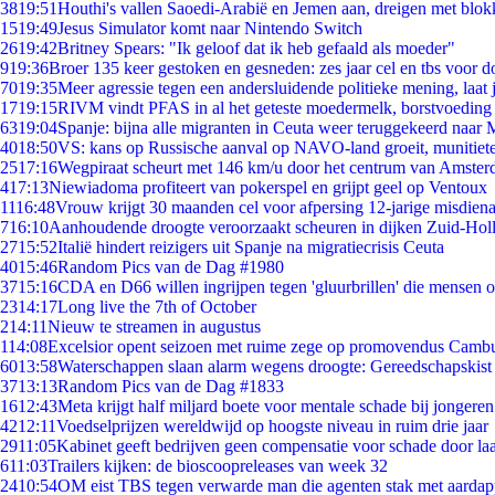
38
19:51
Houthi's vallen Saoedi-Arabië en Jemen aan, dreigen met blok
15
19:49
Jesus Simulator komt naar Nintendo Switch
26
19:42
Britney Spears: "Ik geloof dat ik heb gefaald als moeder"
9
19:36
Broer 135 keer gestoken en gesneden: zes jaar cel en tbs voor
70
19:35
Meer agressie tegen een andersluidende politieke mening, laat j
17
19:15
RIVM vindt PFAS in al het geteste moedermelk, borstvoeding b
63
19:04
Spanje: bijna alle migranten in Ceuta weer teruggekeerd naar
40
18:50
VS: kans op Russische aanval op NAVO-land groeit, munitiet
25
17:16
Wegpiraat scheurt met 146 km/u door het centrum van Amste
4
17:13
Niewiadoma profiteert van pokerspel en grijpt geel op Ventoux
11
16:48
Vrouw krijgt 30 maanden cel voor afpersing 12-jarige misdiena
7
16:10
Aanhoudende droogte veroorzaakt scheuren in dijken Zuid-Hol
27
15:52
Italië hindert reizigers uit Spanje na migratiecrisis Ceuta
40
15:46
Random Pics van de Dag #1980
37
15:16
CDA en D66 willen ingrijpen tegen 'gluurbrillen' die mensen 
23
14:17
Long live the 7th of October
2
14:11
Nieuw te streamen in augustus
1
14:08
Excelsior opent seizoen met ruime zege op promovendus Camb
60
13:58
Waterschappen slaan alarm wegens droogte: Gereedschapskist
37
13:13
Random Pics van de Dag #1833
16
12:43
Meta krijgt half miljard boete voor mentale schade bij jongeren
42
12:11
Voedselprijzen wereldwijd op hoogste niveau in ruim drie jaar
29
11:05
Kabinet geeft bedrijven geen compensatie voor schade door la
6
11:03
Trailers kijken: de bioscoopreleases van week 32
24
10:54
OM eist TBS tegen verwarde man die agenten stak met aardap