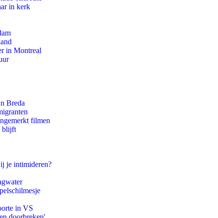
ar in kerk
rdam
land
r in Montreal
uur
an Breda
migranten
ongemerkt filmen
blijft
ij je intimideren?
agwater
pelschilmesje
oorte in VS
pen doorbreken'