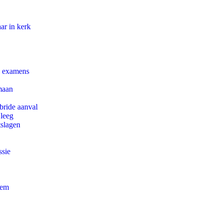
ar in kerk
e examens
maan
bride aanval
 leeg
tslagen
ssie
eem