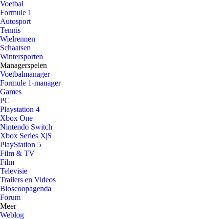
Voetbal
Formule 1
Autosport
Tennis
Wielrennen
Schaatsen
Wintersporten
Managerspelen
Voetbalmanager
Formule 1-manager
Games
PC
Playstation 4
Xbox One
Nintendo Switch
Xbox Series X|S
PlayStation 5
Film & TV
Film
Televisie
Trailers en Videos
Bioscoopagenda
Forum
Meer
Weblog