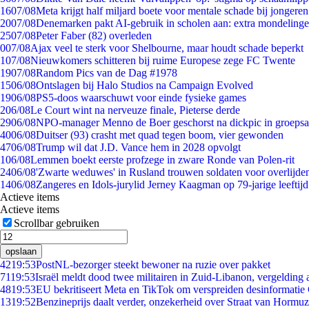
16
07/08
Meta krijgt half miljard boete voor mentale schade bij jongeren
20
07/08
Denemarken pakt AI-gebruik in scholen aan: extra mondeling
25
07/08
Peter Faber (82) overleden
0
07/08
Ajax veel te sterk voor Shelbourne, maar houdt schade beperkt
1
07/08
Nieuwkomers schitteren bij ruime Europese zege FC Twente
19
07/08
Random Pics van de Dag #1978
15
06/08
Ontslagen bij Halo Studios na Campaign Evolved
19
06/08
PS5-doos waarschuwt voor einde fysieke games
2
06/08
Le Court wint na nerveuze finale, Pieterse derde
29
06/08
NPO-manager Menno de Boer geschorst na dickpic in groeps
40
06/08
Duitser (93) crasht met quad tegen boom, vier gewonden
47
06/08
Trump wil dat J.D. Vance hem in 2028 opvolgt
1
06/08
Lemmen boekt eerste profzege in zware Ronde van Polen-rit
24
06/08
'Zwarte weduwes' in Rusland trouwen soldaten voor overlijden
14
06/08
Zangeres en Idols-jurylid Jerney Kaagman op 79-jarige leeftij
Actieve items
Actieve items
Scrollbar gebruiken
opslaan
42
19:53
PostNL-bezorger steekt bewoner na ruzie over pakket
71
19:53
Israël meldt dood twee militairen in Zuid-Libanon, vergeldin
48
19:53
EU bekritiseert Meta en TikTok om verspreiden desinformatie
13
19:52
Benzineprijs daalt verder, onzekerheid over Straat van Hormuz 