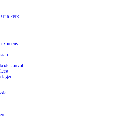
ar in kerk
e examens
maan
bride aanval
 leeg
tslagen
ssie
eem