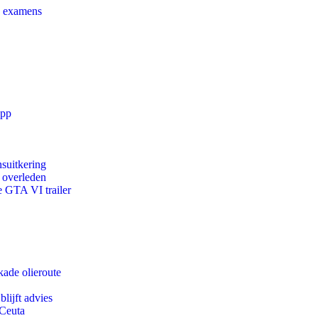
e examens
app
suitkering
d overleden
e GTA VI trailer
kade olieroute
lijft advies
 Ceuta