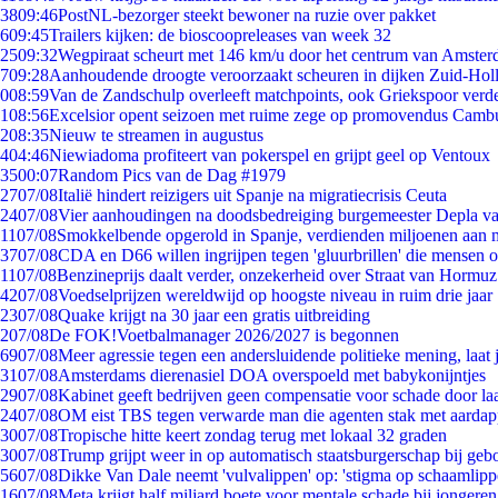
38
09:46
PostNL-bezorger steekt bewoner na ruzie over pakket
6
09:45
Trailers kijken: de bioscoopreleases van week 32
25
09:32
Wegpiraat scheurt met 146 km/u door het centrum van Amste
7
09:28
Aanhoudende droogte veroorzaakt scheuren in dijken Zuid-Hol
0
08:59
Van de Zandschulp overleeft matchpoints, ook Griekspoor verde
1
08:56
Excelsior opent seizoen met ruime zege op promovendus Camb
2
08:35
Nieuw te streamen in augustus
4
04:46
Niewiadoma profiteert van pokerspel en grijpt geel op Ventoux
35
00:07
Random Pics van de Dag #1979
27
07/08
Italië hindert reizigers uit Spanje na migratiecrisis Ceuta
24
07/08
Vier aanhoudingen na doodsbedreiging burgemeester Depla v
11
07/08
Smokkelbende opgerold in Spanje, verdienden miljoenen aan 
37
07/08
CDA en D66 willen ingrijpen tegen 'gluurbrillen' die mensen 
11
07/08
Benzineprijs daalt verder, onzekerheid over Straat van Hormuz 
42
07/08
Voedselprijzen wereldwijd op hoogste niveau in ruim drie jaar
23
07/08
Quake krijgt na 30 jaar een gratis uitbreiding
2
07/08
De FOK!Voetbalmanager 2026/2027 is begonnen
69
07/08
Meer agressie tegen een andersluidende politieke mening, laat j
31
07/08
Amsterdams dierenasiel DOA overspoeld met babykonijntjes
29
07/08
Kabinet geeft bedrijven geen compensatie voor schade door la
24
07/08
OM eist TBS tegen verwarde man die agenten stak met aardap
30
07/08
Tropische hitte keert zondag terug met lokaal 32 graden
30
07/08
Trump grijpt weer in op automatisch staatsburgerschap bij geb
56
07/08
Dikke Van Dale neemt 'vulvalippen' op: 'stigma op schaamlip
16
07/08
Meta krijgt half miljard boete voor mentale schade bij jongeren