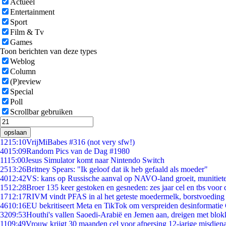
Actueel
Entertainment
Sport
Film & Tv
Games
Toon berichten van deze types
Weblog
Column
(P)review
Special
Poll
Scrollbar gebruiken
opslaan
12
15:10
VrijMiBabes #316 (not very sfw!)
40
15:09
Random Pics van de Dag #1980
11
15:00
Jesus Simulator komt naar Nintendo Switch
25
13:26
Britney Spears: "Ik geloof dat ik heb gefaald als moeder"
40
12:42
VS: kans op Russische aanval op NAVO-land groeit, munitiet
15
12:28
Broer 135 keer gestoken en gesneden: zes jaar cel en tbs voo
17
12:17
RIVM vindt PFAS in al het geteste moedermelk, borstvoeding b
46
10:16
EU bekritiseert Meta en TikTok om verspreiden desinformatie
32
09:53
Houthi's vallen Saoedi-Arabië en Jemen aan, dreigen met blok
11
09:49
Vrouw krijgt 30 maanden cel voor afpersing 12-jarige misdiena