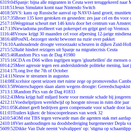
63
19:04
Spanje: bijna alle migranten in Ceuta weer teruggekeerd naar
11
18:51
Jesus Simulator komt naar Nintendo Switch
40
18:50
VS: kans op Russische aanval op NAVO-land groeit, munitiet
15
17:35
Broer 135 keer gestoken en gesneden: zes jaar cel en tbs voo
25
17:16
Wegpiraat scheurt met 146 km/u door het centrum van Amste
4
17:13
Niewiadoma profiteert van pokerspel en grijpt geel op Ventoux
11
16:48
Vrouw krijgt 30 maanden cel voor afpersing 12-jarige misdiena
38
16:48
PostNL-bezorger steekt bewoner na ruzie over pakket
7
16:10
Aanhoudende droogte veroorzaakt scheuren in dijken Zuid-Hol
27
15:52
Italië hindert reizigers uit Spanje na migratiecrisis Ceuta
40
15:46
Random Pics van de Dag #1980
37
15:16
CDA en D66 willen ingrijpen tegen 'gluurbrillen' die mensen 
69
14:25
Meer agressie tegen een andersluidende politieke mening, laat j
23
14:17
Long live the 7th of October
2
14:11
Nieuw te streamen in augustus
1
14:08
Excelsior opent seizoen met ruime zege op promovendus Camb
60
13:58
Waterschappen slaan alarm wegens droogte: Gereedschapskist
37
13:13
Random Pics van de Dag #1833
16
12:43
Meta krijgt half miljard boete voor mentale schade bij jongeren
42
12:11
Voedselprijzen wereldwijd op hoogste niveau in ruim drie jaar
29
11:05
Kabinet geeft bedrijven geen compensatie voor schade door la
6
11:03
Trailers kijken: de bioscoopreleases van week 32
24
10:54
OM eist TBS tegen verwarde man die agenten stak met aardap
24
10:18
Vier aanhoudingen na doodsbedreiging burgemeester Depla v
56
09:52
Dikke Van Dale neemt 'vulvalippen' op: 'stigma op schaamlip