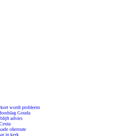
ekort wordt probleem
r doodslag Gouda
lijft advies
 Ceuta
kade olieroute
ar in kerk