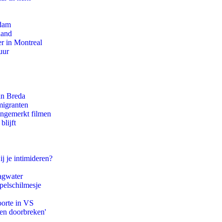
rdam
land
r in Montreal
uur
an Breda
migranten
ongemerkt filmen
blijft
ij je intimideren?
agwater
pelschilmesje
oorte in VS
pen doorbreken'