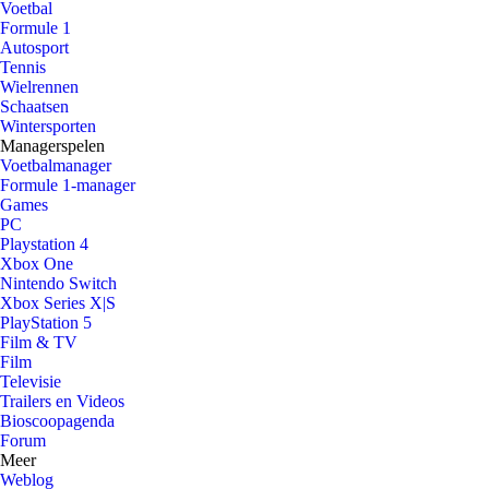
Voetbal
Formule 1
Autosport
Tennis
Wielrennen
Schaatsen
Wintersporten
Managerspelen
Voetbalmanager
Formule 1-manager
Games
PC
Playstation 4
Xbox One
Nintendo Switch
Xbox Series X|S
PlayStation 5
Film & TV
Film
Televisie
Trailers en Videos
Bioscoopagenda
Forum
Meer
Weblog