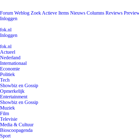
Forum
Weblog
Zoek
Actieve Items
Nieuws
Columns
Reviews
Previe
Inloggen
fok.nl
Inloggen
fok.nl
Actueel
Nederland
Internationaal
Economie
Politiek
Tech
Showbiz en Gossip
Opmerkelijk
Entertainment
Showbiz en Gossip
Muziek
Film
Televisie
Media & Cultuur
Bioscoopagenda
Sport