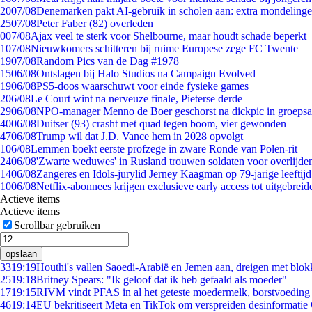
20
07/08
Denemarken pakt AI-gebruik in scholen aan: extra mondeling
25
07/08
Peter Faber (82) overleden
0
07/08
Ajax veel te sterk voor Shelbourne, maar houdt schade beperkt
1
07/08
Nieuwkomers schitteren bij ruime Europese zege FC Twente
19
07/08
Random Pics van de Dag #1978
15
06/08
Ontslagen bij Halo Studios na Campaign Evolved
19
06/08
PS5-doos waarschuwt voor einde fysieke games
2
06/08
Le Court wint na nerveuze finale, Pieterse derde
29
06/08
NPO-manager Menno de Boer geschorst na dickpic in groeps
40
06/08
Duitser (93) crasht met quad tegen boom, vier gewonden
47
06/08
Trump wil dat J.D. Vance hem in 2028 opvolgt
1
06/08
Lemmen boekt eerste profzege in zware Ronde van Polen-rit
24
06/08
'Zwarte weduwes' in Rusland trouwen soldaten voor overlijden
14
06/08
Zangeres en Idols-jurylid Jerney Kaagman op 79-jarige leeftij
10
06/08
Netflix-abonnees krijgen exclusieve early access tot uitgebreid
Actieve items
Actieve items
Scrollbar gebruiken
opslaan
33
19:19
Houthi's vallen Saoedi-Arabië en Jemen aan, dreigen met blok
25
19:18
Britney Spears: "Ik geloof dat ik heb gefaald als moeder"
17
19:15
RIVM vindt PFAS in al het geteste moedermelk, borstvoeding b
46
19:14
EU bekritiseert Meta en TikTok om verspreiden desinformatie