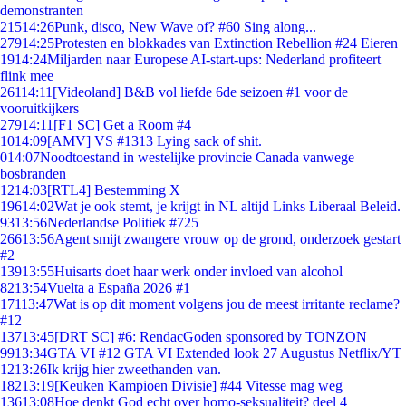
demonstranten
215
14:26
Punk, disco, New Wave of? #60 Sing along...
279
14:25
Protesten en blokkades van Extinction Rebellion #24 Eieren
19
14:24
Miljarden naar Europese AI-start-ups: Nederland profiteert
flink mee
261
14:11
[Videoland] B&B vol liefde 6de seizoen #1 voor de
vooruitkijkers
279
14:11
[F1 SC] Get a Room #4
10
14:09
[AMV] VS #1313 Lying sack of shit.
0
14:07
Noodtoestand in westelijke provincie Canada vanwege
bosbranden
12
14:03
[RTL4] Bestemming X
196
14:02
Wat je ook stemt, je krijgt in NL altijd Links Liberaal Beleid.
93
13:56
Nederlandse Politiek #725
266
13:56
Agent smijt zwangere vrouw op de grond, onderzoek gestart
#2
139
13:55
Huisarts doet haar werk onder invloed van alcohol
82
13:54
Vuelta a España 2026 #1
171
13:47
Wat is op dit moment volgens jou de meest irritante reclame?
#12
137
13:45
[DRT SC] #6: RendacGoden sponsored by TONZON
99
13:34
GTA VI #12 GTA VI Extended look 27 Augustus Netflix/YT
12
13:26
Ik krijg hier zweethanden van.
182
13:19
[Keuken Kampioen Divisie] #44 Vitesse mag weg
136
13:08
Hoe denkt God echt over homo-seksualiteit? deel 4