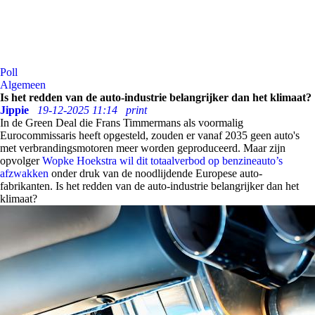
Poll
Algemeen
Is het redden van de auto-industrie belangrijker dan het klimaat?
Jippie
19-12-2025 11:14
print
In de Green Deal die Frans Timmermans als voormalig
Eurocommissaris heeft opgesteld, zouden er vanaf 2035 geen auto's
met verbrandingsmotoren meer worden geproduceerd. Maar zijn
opvolger
Wopke Hoekstra wil dit totaalverbod op benzineauto’s
afzwakken
onder druk van de noodlijdende Europese auto-
fabrikanten. Is het redden van de auto-industrie belangrijker dan het
klimaat?