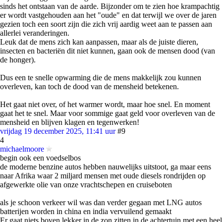
sinds het ontstaan van de aarde. Bijzonder om te zien hoe krampachtig
er wordt vastgehouden aan het "oude" en dat terwijl we over de jaren
gezien toch een soort zijn die zich vrij aardig weet aan te passen aan
allerlei veranderingen.
Leuk dat de mens zich kan aanpassen, maar als de juiste dieren,
insecten en bacteriën dit niet kunnen, gaan ook de mensen dood (van
de honger).
Dus een te snelle opwarming die de mens makkelijk zou kunnen
overleven, kan toch de dood van de mensheid betekenen.
Het gaat niet over, of het warmer wordt, maar hoe snel. En moment
gaat het te snel. Maar voor sommige gaat geld voor overleven van de
mensheid en blijven klagen en tegenwerken!
vrijdag 19 december 2025, 11:41 uur
#9
4
michaelmoore
begin ook een voedselbos
de moderne benzine autos hebben nauwelijks uitstoot, ga maar eens
naar Afrika waar 2 miljard mensen met oude diesels rondrijden op
afgewerkte olie van onze vrachtschepen en cruiseboten
als je schoon verkeer wil was dan verder gegaan met LNG autos
batterijen worden in china en india vervuilend gemaakt
Er gaat niets boven lekker in de zon zitten in de achtertuin met een heel