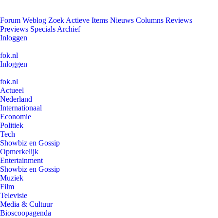
Forum
Weblog
Zoek
Actieve Items
Nieuws
Columns
Reviews
Previews
Specials
Archief
Inloggen
fok.nl
Inloggen
fok.nl
Actueel
Nederland
Internationaal
Economie
Politiek
Tech
Showbiz en Gossip
Opmerkelijk
Entertainment
Showbiz en Gossip
Muziek
Film
Televisie
Media & Cultuur
Bioscoopagenda