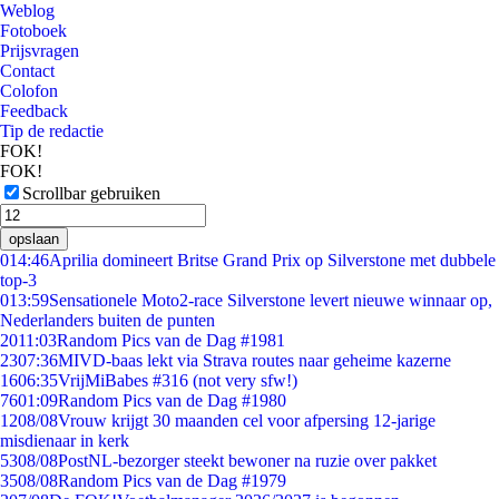
Weblog
Fotoboek
Prijsvragen
Contact
Colofon
Feedback
Tip de redactie
FOK!
FOK!
Scrollbar gebruiken
opslaan
0
14:46
Aprilia domineert Britse Grand Prix op Silverstone met dubbele
top-3
0
13:59
Sensationele Moto2-race Silverstone levert nieuwe winnaar op,
Nederlanders buiten de punten
20
11:03
Random Pics van de Dag #1981
23
07:36
MIVD-baas lekt via Strava routes naar geheime kazerne
16
06:35
VrijMiBabes #316 (not very sfw!)
76
01:09
Random Pics van de Dag #1980
12
08/08
Vrouw krijgt 30 maanden cel voor afpersing 12-jarige
misdienaar in kerk
53
08/08
PostNL-bezorger steekt bewoner na ruzie over pakket
35
08/08
Random Pics van de Dag #1979