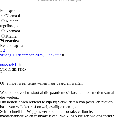
▼ Advertentie door Refinery89
Font-grootte:
Normaal
Kleiner
regelhoogte :
Normaal
Kleiner
79 reacties
Reactiepagina:
1
2
vrijdag 19 december 2025, 11:22 uur
#1
1
noizzieNL
Stik in die Prick!
Ja.
Of je moet weer terug willen naar paard en wagen..
Weet je hoeveel uitstoot al die paardemes5 kost, en het smeden van al
die wielen..
Huisregels horen leidend te zijn bij verwijderen van posts, en niet op
basis van willekeur of onwelgevallige meningen!
Sehr schnell fur Wappies verboten: het sociale, culturele,
maatschappelijke en festivale leven. Welk logo krijgen we opgeprikt?