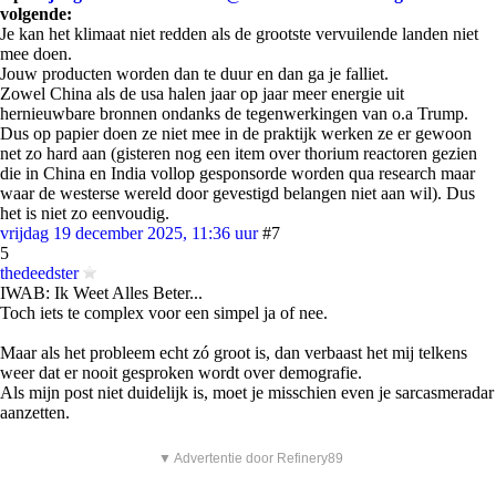
volgende:
Je kan het klimaat niet redden als de grootste vervuilende landen niet
mee doen.
Jouw producten worden dan te duur en dan ga je falliet.
Zowel China als de usa halen jaar op jaar meer energie uit
hernieuwbare bronnen ondanks de tegenwerkingen van o.a Trump.
Dus op papier doen ze niet mee in de praktijk werken ze er gewoon
net zo hard aan (gisteren nog een item over thorium reactoren gezien
die in China en India vollop gesponsorde worden qua research maar
waar de westerse wereld door gevestigd belangen niet aan wil). Dus
het is niet zo eenvoudig.
vrijdag 19 december 2025, 11:36 uur
#7
5
thedeedster
IWAB: Ik Weet Alles Beter...
Toch iets te complex voor een simpel ja of nee.
Maar als het probleem echt zó groot is, dan verbaast het mij telkens
weer dat er nooit gesproken wordt over demografie.
Als mijn post niet duidelijk is, moet je misschien even je sarcasmeradar
aanzetten.
▼ Advertentie door Refinery89