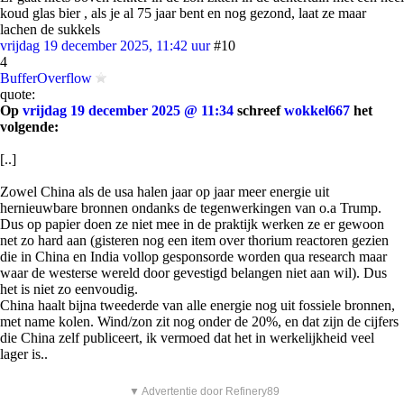
koud glas bier , als je al 75 jaar bent en nog gezond, laat ze maar
lachen de sukkels
vrijdag 19 december 2025, 11:42 uur
#10
4
BufferOverflow
quote:
Op
vrijdag 19 december 2025 @ 11:34
schreef
wokkel667
het
volgende:
[..]
Zowel China als de usa halen jaar op jaar meer energie uit
hernieuwbare bronnen ondanks de tegenwerkingen van o.a Trump.
Dus op papier doen ze niet mee in de praktijk werken ze er gewoon
net zo hard aan (gisteren nog een item over thorium reactoren gezien
die in China en India vollop gesponsorde worden qua research maar
waar de westerse wereld door gevestigd belangen niet aan wil). Dus
het is niet zo eenvoudig.
China haalt bijna tweederde van alle energie nog uit fossiele bronnen,
met name kolen. Wind/zon zit nog onder de 20%, en dat zijn de cijfers
die China zelf publiceert, ik vermoed dat het in werkelijkheid veel
lager is..
▼ Advertentie door Refinery89