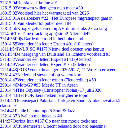
273
15:04
Russia vs Ukraine #91
126
15:03
Vrouwen willen geen man meer #30
169
15:02
Voorspel hier het warmtegetal van 2026
253
15:01
Asielzoekers #22 : Het Europese migratiepact gaat in
283
15:01
Van kleuter tot puber deel 184
128
14:56
Koopzegels sparen bij AH duurt straks 2x zo lang
11
14:56
TV Time (tracking app) stopt! Alternatief?
33
14:55
Prijs Bar le duc rood in het buitenland
150
14:55
Verander één letter: Expert #91 (10 letters)
181
14:54
[WLR SC #417] Nieuw deel openen was kaputt
69
14:54
De neergang van Duitsland als lichtend voorbeeld #3
57
14:52
Verander één letter: Expert #143 (9 letters)
22
14:49
Verander één letter. Expert # 75 (8 letters)
115
14:48
[FOK!Voetbalmanager 2026/2027] #1 We zijn er weer
255
14:47
Nederland stevent af op watertekort
208
14:47
Verander een letter expert (7lettereditie) #50
299
14:46
MotoGP #93 Met de TT in Assen
230
14:44
The Odyssey (Christopher Nolan) 17 juli 2026
233
14:43
Het FOK!kers maken teringherrie topic
37
14:42
Defensiepact Pakistan, Turkije en Saudi-Arabië bevat art.5
clausule?
16
14:41
Petitie behoud npo 5 Soul & Jazz
132
14:37
Afvallen met injecties #4
4
14:37
Oorlog Iran #137 Op naar een mooie toekomst
230
14:37
Burgemeester Utrecht belaagd door pro-palestina-