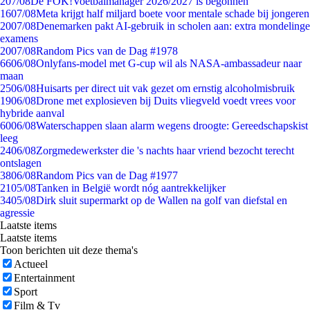
2
07/08
De FOK!Voetbalmanager 2026/2027 is begonnen
16
07/08
Meta krijgt half miljard boete voor mentale schade bij jongeren
20
07/08
Denemarken pakt AI-gebruik in scholen aan: extra mondelinge
examens
20
07/08
Random Pics van de Dag #1978
66
06/08
Onlyfans-model met G-cup wil als NASA-ambassadeur naar
maan
25
06/08
Huisarts per direct uit vak gezet om ernstig alcoholmisbruik
19
06/08
Drone met explosieven bij Duits vliegveld voedt vrees voor
hybride aanval
60
06/08
Waterschappen slaan alarm wegens droogte: Gereedschapskist
leeg
24
06/08
Zorgmedewerkster die 's nachts haar vriend bezocht terecht
ontslagen
38
06/08
Random Pics van de Dag #1977
21
05/08
Tanken in België wordt nóg aantrekkelijker
34
05/08
Dirk sluit supermarkt op de Wallen na golf van diefstal en
agressie
Laatste items
Laatste items
Toon berichten uit deze thema's
Actueel
Entertainment
Sport
Film & Tv