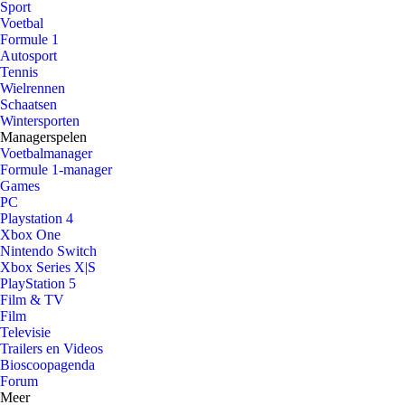
Sport
Voetbal
Formule 1
Autosport
Tennis
Wielrennen
Schaatsen
Wintersporten
Managerspelen
Voetbalmanager
Formule 1-manager
Games
PC
Playstation 4
Xbox One
Nintendo Switch
Xbox Series X|S
PlayStation 5
Film & TV
Film
Televisie
Trailers en Videos
Bioscoopagenda
Forum
Meer