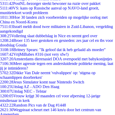
53
11:42
PostNL-bezorger steekt bewoner na ruzie over pakket
51
11:40
VS: kans op Russische aanval op NAVO-land groeit,
munitietekort wordt probleem
10
11:30
Hoe 30 landen zich voorbereiden op mogelijke oorlog met
China en Noord-Korea
75
11:03
Israël meldt dood twee militairen in Zuid-Libanon, vergelding
aangekondigd
3
08:25
Vollering slaat dubbelslag in Nice en neemt geel over
12
08:24
Broer 135 keer gestoken en gesneden: zes jaar cel en tbs voor
doodslag Gouda
31
08:18
Britney Spears: "Ik geloof dat ik heb gefaald als moeder"
16
07:42
VrijMiBabes #316 (not very sfw!)
32
07:20
Amsterdams dierenasiel DOA overspoeld met babykonijntjes
71
06:36
Meer agressie tegen een andersluidende politieke mening, laat
jij je intimideren?
57
02:32
Dikke Van Dale neemt 'vulvalippen' op: 'stigma op
schaamlippen doorbreken'
22
00:28
Jesus Simulator komt naar Nintendo Switch
1
00:25
Uitslag AZ - ADO Den Haag
3
00:07
Uitslag NEC - Telstar
12
00:05
Vrouw krijgt 30 maanden cel voor afpersing 12-jarige
misdienaar in kerk
43
22:22
Random Pics van de Dag #1448
26
21:30
Wegpiraat scheurt met 146 km/u door het centrum van
Amsterdam