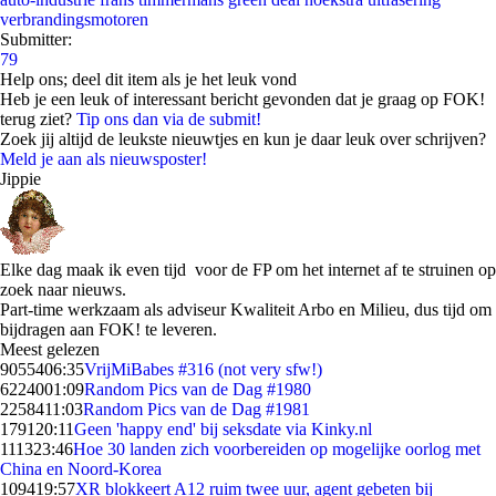
verbrandingsmotoren
Submitter:
79
Help ons; deel dit item als je het leuk vond
Heb je een leuk of interessant bericht gevonden dat je graag op FOK!
terug ziet?
Tip ons dan via de submit!
Zoek jij altijd de leukste nieuwtjes en kun je daar leuk over schrijven?
Meld je aan als nieuwsposter!
Jippie
Elke dag maak ik even tijd voor de FP om het internet af te struinen op
zoek naar nieuws.
Part-time werkzaam als adviseur Kwaliteit Arbo en Milieu, dus tijd om
bijdragen aan FOK! te leveren.
Meest gelezen
90554
06:35
VrijMiBabes #316 (not very sfw!)
62240
01:09
Random Pics van de Dag #1980
22584
11:03
Random Pics van de Dag #1981
1791
20:11
Geen 'happy end' bij seksdate via Kinky.nl
1113
23:46
Hoe 30 landen zich voorbereiden op mogelijke oorlog met
China en Noord-Korea
1094
19:57
XR blokkeert A12 ruim twee uur, agent gebeten bij