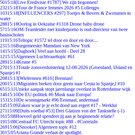
50
15:18
[Live Eredivisie #1787] We zijn begonnen!
232
15:18
Tour de France femmes 2026 #5 Lollergps
103
15:18
[INFLUENCERS #297] Toetjes & Bevers & Zwemmen in
water
288
15:18
Oorlog in Oekraïne #1318 Drone baby drone
57
15:16
OM-Teamleider met kinderporno is oud-directeur van twee
basisscholen
119
15:16
Teltopic #1572 tel door en door en door....
23
15:16
Burgemeester Mamdani van New York
14
15:15
[Dagboek] Veel aan hoofd - Deel 28
12
15:15
Algemeen Luchtvaarttopic #61
289
15:14
Keane #5
270
15:13
Totale zonsverduistering 12-08-2026 (Groenland, IJsland en
Spanje) #1
208
15:13
[Wielrennen #616] Brennan!
200
15:13
Migranten breken door grens naar Ceuta in Spanje,l #10
65
15:11
Unieke aanpak stopt jarenlange overlast in Rotterdamse wijk
146
15:10
De EU-politiek #6 Musk naar Europa!
153
15:10
De woningmarkt #96 Eenmaal, andermaal
145
15:09
Zaken waar je je echt dood aan ergert #17 - Werklui
271
15:09
[Duits voetbal #53] Drei Glatzen von der Tankstelle (-1)
16
15:08
Hoeveel geld spendeer jij aan je beginnende relatie?
19
15:08
Centraal FC Utrecht topic #88 - #CorreiaIn
269
15:06
[Snooker] Algemeen topic #12
30
15:05
Ariana Grande verlaat de spotlight.