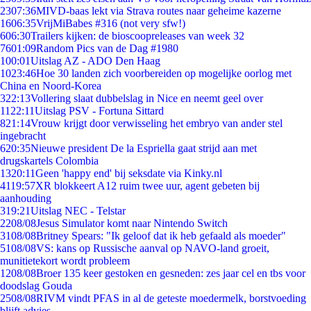
23
07:36
MIVD-baas lekt via Strava routes naar geheime kazerne
16
06:35
VrijMiBabes #316 (not very sfw!)
6
06:30
Trailers kijken: de bioscoopreleases van week 32
76
01:09
Random Pics van de Dag #1980
1
00:01
Uitslag AZ - ADO Den Haag
10
23:46
Hoe 30 landen zich voorbereiden op mogelijke oorlog met
China en Noord-Korea
3
22:13
Vollering slaat dubbelslag in Nice en neemt geel over
11
22:11
Uitslag PSV - Fortuna Sittard
8
21:14
Vrouw krijgt door verwisseling het embryo van ander stel
ingebracht
6
20:35
Nieuwe president De la Espriella gaat strijd aan met
drugskartels Colombia
13
20:11
Geen 'happy end' bij seksdate via Kinky.nl
41
19:57
XR blokkeert A12 ruim twee uur, agent gebeten bij
aanhouding
3
19:21
Uitslag NEC - Telstar
22
08/08
Jesus Simulator komt naar Nintendo Switch
31
08/08
Britney Spears: "Ik geloof dat ik heb gefaald als moeder"
51
08/08
VS: kans op Russische aanval op NAVO-land groeit,
munitietekort wordt probleem
12
08/08
Broer 135 keer gestoken en gesneden: zes jaar cel en tbs voor
doodslag Gouda
25
08/08
RIVM vindt PFAS in al de geteste moedermelk, borstvoeding
blijft advies