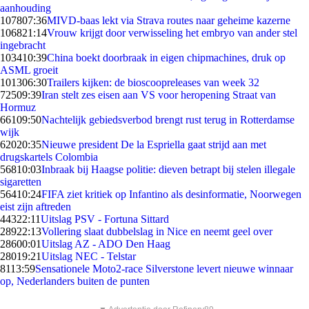
aanhouding
1078
07:36
MIVD-baas lekt via Strava routes naar geheime kazerne
1068
21:14
Vrouw krijgt door verwisseling het embryo van ander stel
ingebracht
1034
10:39
China boekt doorbraak in eigen chipmachines, druk op
ASML groeit
1013
06:30
Trailers kijken: de bioscoopreleases van week 32
725
09:39
Iran stelt zes eisen aan VS voor heropening Straat van
Hormuz
661
09:50
Nachtelijk gebiedsverbod brengt rust terug in Rotterdamse
wijk
620
20:35
Nieuwe president De la Espriella gaat strijd aan met
drugskartels Colombia
568
10:03
Inbraak bij Haagse politie: dieven betrapt bij stelen illegale
sigaretten
564
10:24
FIFA ziet kritiek op Infantino als desinformatie, Noorwegen
eist zijn aftreden
443
22:11
Uitslag PSV - Fortuna Sittard
289
22:13
Vollering slaat dubbelslag in Nice en neemt geel over
286
00:01
Uitslag AZ - ADO Den Haag
280
19:21
Uitslag NEC - Telstar
81
13:59
Sensationele Moto2-race Silverstone levert nieuwe winnaar
op, Nederlanders buiten de punten