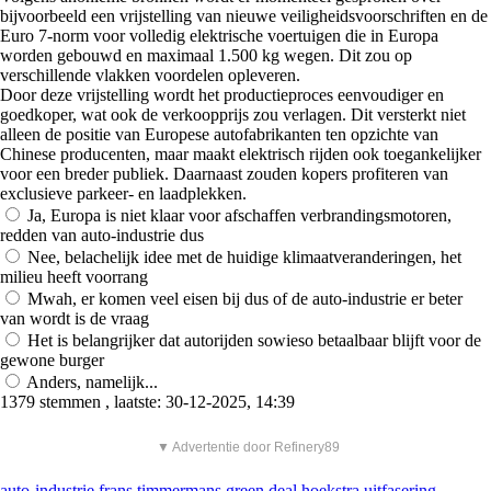
bijvoorbeeld een vrijstelling van nieuwe veiligheidsvoorschriften en de
Euro 7-norm voor volledig elektrische voertuigen die in Europa
worden gebouwd en maximaal 1.500 kg wegen. Dit zou op
verschillende vlakken voordelen opleveren.
Door deze vrijstelling wordt het productieproces eenvoudiger en
goedkoper, wat ook de verkoopprijs zou verlagen. Dit versterkt niet
alleen de positie van Europese autofabrikanten ten opzichte van
Chinese producenten, maar maakt elektrisch rijden ook toegankelijker
voor een breder publiek. Daarnaast zouden kopers profiteren van
exclusieve parkeer- en laadplekken.
Ja, Europa is niet klaar voor afschaffen verbrandingsmotoren,
redden van auto-industrie dus
Nee, belachelijk idee met de huidige klimaatveranderingen, het
milieu heeft voorrang
Mwah, er komen veel eisen bij dus of de auto-industrie er beter
van wordt is de vraag
Het is belangrijker dat autorijden sowieso betaalbaar blijft voor de
gewone burger
Anders, namelijk...
1379 stemmen , laatste: 30-12-2025, 14:39
▼ Advertentie door Refinery89
auto-industrie
frans timmermans
green deal
hoekstra
uitfasering