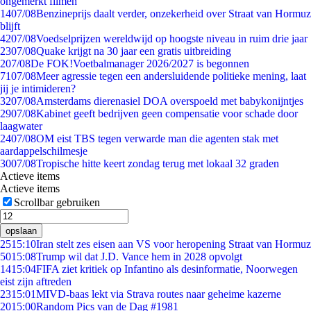
ongemerkt filmen
14
07/08
Benzineprijs daalt verder, onzekerheid over Straat van Hormuz
blijft
42
07/08
Voedselprijzen wereldwijd op hoogste niveau in ruim drie jaar
23
07/08
Quake krijgt na 30 jaar een gratis uitbreiding
2
07/08
De FOK!Voetbalmanager 2026/2027 is begonnen
71
07/08
Meer agressie tegen een andersluidende politieke mening, laat
jij je intimideren?
32
07/08
Amsterdams dierenasiel DOA overspoeld met babykonijntjes
29
07/08
Kabinet geeft bedrijven geen compensatie voor schade door
laagwater
24
07/08
OM eist TBS tegen verwarde man die agenten stak met
aardappelschilmesje
30
07/08
Tropische hitte keert zondag terug met lokaal 32 graden
Actieve items
Actieve items
Scrollbar gebruiken
opslaan
25
15:10
Iran stelt zes eisen aan VS voor heropening Straat van Hormuz
50
15:08
Trump wil dat J.D. Vance hem in 2028 opvolgt
14
15:04
FIFA ziet kritiek op Infantino als desinformatie, Noorwegen
eist zijn aftreden
23
15:01
MIVD-baas lekt via Strava routes naar geheime kazerne
20
15:00
Random Pics van de Dag #1981