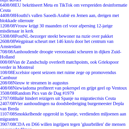
64
08/08
EU bekritiseert Meta en TikTok om verspreiden desinformatie
Ceuta
44
08/08
Houthi's vallen Saoedi-Arabië en Jemen aan, dreigen met
blokkade olieroute
12
08/08
Vrouw krijgt 30 maanden cel voor afpersing 12-jarige
misdienaar in kerk
53
08/08
PostNL-bezorger steekt bewoner na ruzie over pakket
26
08/08
Wegpiraat scheurt met 146 km/u door het centrum van
Amsterdam
7
08/08
Aanhoudende droogte veroorzaakt scheuren in dijken Zuid-
Holland
0
08/08
Van de Zandschulp overleeft matchpoints, ook Griekspoor
verder in Montreal
1
08/08
Excelsior opent seizoen met ruime zege op promovendus
Cambuur
2
08/08
Nieuw te streamen in augustus
4
08/08
Niewiadoma profiteert van pokerspel en grijpt geel op Ventoux
35
08/08
Random Pics van de Dag #1979
27
07/08
Italië hindert reizigers uit Spanje na migratiecrisis Ceuta
24
07/08
Vier aanhoudingen na doodsbedreiging burgemeester Depla
van Breda
11
07/08
Smokkelbende opgerold in Spanje, verdienden miljoenen aan
migranten
39
07/08
CDA en D66 willen ingrijpen tegen 'gluurbrillen' die mensen