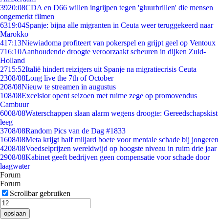
39
20:08
CDA en D66 willen ingrijpen tegen 'gluurbrillen' die mensen
ongemerkt filmen
63
19:04
Spanje: bijna alle migranten in Ceuta weer teruggekeerd naar
Marokko
4
17:13
Niewiadoma profiteert van pokerspel en grijpt geel op Ventoux
7
16:10
Aanhoudende droogte veroorzaakt scheuren in dijken Zuid-
Holland
27
15:52
Italië hindert reizigers uit Spanje na migratiecrisis Ceuta
23
08/08
Long live the 7th of October
2
08/08
Nieuw te streamen in augustus
1
08/08
Excelsior opent seizoen met ruime zege op promovendus
Cambuur
60
08/08
Waterschappen slaan alarm wegens droogte: Gereedschapskist
leeg
37
08/08
Random Pics van de Dag #1833
16
08/08
Meta krijgt half miljard boete voor mentale schade bij jongeren
42
08/08
Voedselprijzen wereldwijd op hoogste niveau in ruim drie jaar
29
08/08
Kabinet geeft bedrijven geen compensatie voor schade door
laagwater
Forum
Forum
Scrollbar gebruiken
opslaan