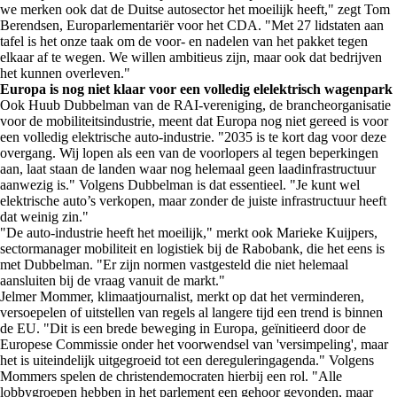
we merken ook dat de Duitse autosector het moeilijk heeft," zegt Tom
Berendsen, Europarlementariër voor het CDA. "Met 27 lidstaten aan
tafel is het onze taak om de voor- en nadelen van het pakket tegen
elkaar af te wegen. We willen ambitieus zijn, maar ook dat bedrijven
het kunnen overleven."
Europa is nog niet klaar voor een volledig elelektrisch wagenpark
Ook Huub Dubbelman van de RAI-vereniging, de brancheorganisatie
voor de mobiliteitsindustrie, meent dat Europa nog niet gereed is voor
een volledig elektrische auto-industrie. "2035 is te kort dag voor deze
overgang. Wij lopen als een van de voorlopers al tegen beperkingen
aan, laat staan de landen waar nog helemaal geen laadinfrastructuur
aanwezig is." Volgens Dubbelman is dat essentieel. "Je kunt wel
elektrische auto’s verkopen, maar zonder de juiste infrastructuur heeft
dat weinig zin."
"De auto-industrie heeft het moeilijk," merkt ook Marieke Kuijpers,
sectormanager mobiliteit en logistiek bij de Rabobank, die het eens is
met Dubbelman. "Er zijn normen vastgesteld die niet helemaal
aansluiten bij de vraag vanuit de markt."
Jelmer Mommer, klimaatjournalist, merkt op dat het verminderen,
versoepelen of uitstellen van regels al langere tijd een trend is binnen
de EU. "Dit is een brede beweging in Europa, geïnitieerd door de
Europese Commissie onder het voorwendsel van 'versimpeling', maar
het is uiteindelijk uitgegroeid tot een dereguleringagenda." Volgens
Mommers spelen de christendemocraten hierbij een rol. "Alle
lobbygroepen hebben in het parlement een gehoor gevonden, maar