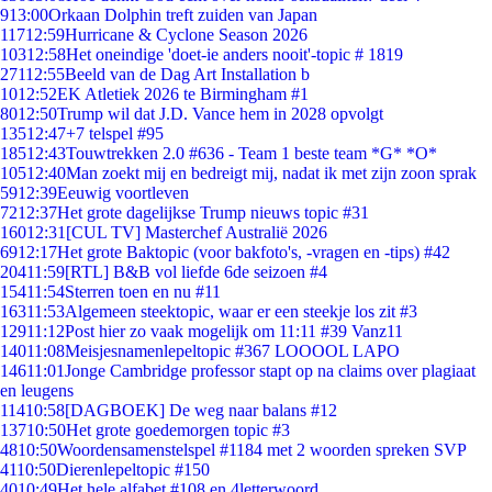
9
13:00
Orkaan Dolphin treft zuiden van Japan
117
12:59
Hurricane & Cyclone Season 2026
103
12:58
Het oneindige 'doet-ie anders nooit'-topic # 1819
271
12:55
Beeld van de Dag Art Installation b
10
12:52
EK Atletiek 2026 te Birmingham #1
80
12:50
Trump wil dat J.D. Vance hem in 2028 opvolgt
135
12:47
+7 telspel #95
185
12:43
Touwtrekken 2.0 #636 - Team 1 beste team *G* *O*
105
12:40
Man zoekt mij en bedreigt mij, nadat ik met zijn zoon sprak
59
12:39
Eeuwig voortleven
72
12:37
Het grote dagelijkse Trump nieuws topic #31
160
12:31
[CUL TV] Masterchef Australië 2026
69
12:17
Het grote Baktopic (voor bakfoto's, -vragen en -tips) #42
204
11:59
[RTL] B&B vol liefde 6de seizoen #4
154
11:54
Sterren toen en nu #11
163
11:53
Algemeen steektopic, waar er een steekje los zit #3
129
11:12
Post hier zo vaak mogelijk om 11:11 #39 Vanz11
140
11:08
Meisjesnamenlepeltopic #367 LOOOOL LAPO
146
11:01
Jonge Cambridge professor stapt op na claims over plagiaat
en leugens
114
10:58
[DAGBOEK] De weg naar balans #12
137
10:50
Het grote goedemorgen topic #3
48
10:50
Woordensamenstelspel #1184 met 2 woorden spreken SVP
41
10:50
Dierenlepeltopic #150
40
10:49
Het hele alfabet #108 en 4letterwoord