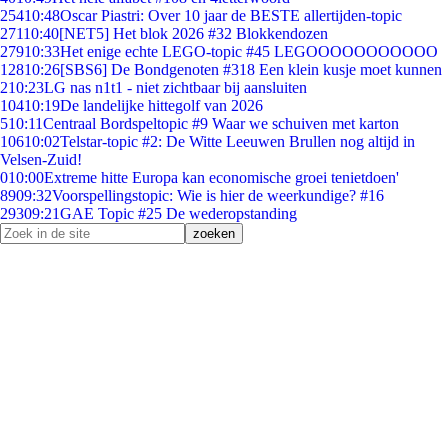
254
10:48
Oscar Piastri: Over 10 jaar de BESTE allertijden-topic
271
10:40
[NET5] Het blok 2026 #32 Blokkendozen
279
10:33
Het enige echte LEGO-topic #45 LEGOOOOOOOOOOO
128
10:26
[SBS6] De Bondgenoten #318 Een klein kusje moet kunnen
2
10:23
LG nas n1t1 - niet zichtbaar bij aansluiten
104
10:19
De landelijke hittegolf van 2026
5
10:11
Centraal Bordspeltopic #9 Waar we schuiven met karton
106
10:02
Telstar-topic #2: De Witte Leeuwen Brullen nog altijd in
Velsen-Zuid!
0
10:00
Extreme hitte Europa kan economische groei tenietdoen'
89
09:32
Voorspellingstopic: Wie is hier de weerkundige? #16
293
09:21
GAE Topic #25 De wederopstanding