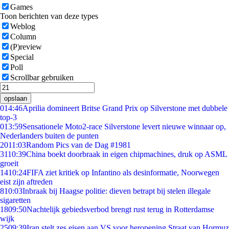
Games
Toon berichten van deze types
Weblog
Column
(P)review
Special
Poll
Scrollbar gebruiken
opslaan
0
14:46
Aprilia domineert Britse Grand Prix op Silverstone met dubbele
top-3
0
13:59
Sensationele Moto2-race Silverstone levert nieuwe winnaar op,
Nederlanders buiten de punten
20
11:03
Random Pics van de Dag #1981
31
10:39
China boekt doorbraak in eigen chipmachines, druk op ASML
groeit
14
10:24
FIFA ziet kritiek op Infantino als desinformatie, Noorwegen
eist zijn aftreden
8
10:03
Inbraak bij Haagse politie: dieven betrapt bij stelen illegale
sigaretten
18
09:50
Nachtelijk gebiedsverbod brengt rust terug in Rotterdamse
wijk
25
09:39
Iran stelt zes eisen aan VS voor heropening Straat van Hormuz