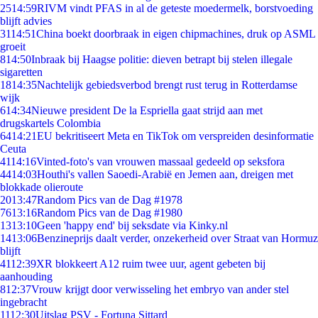
25
14:59
RIVM vindt PFAS in al de geteste moedermelk, borstvoeding
blijft advies
31
14:51
China boekt doorbraak in eigen chipmachines, druk op ASML
groeit
8
14:50
Inbraak bij Haagse politie: dieven betrapt bij stelen illegale
sigaretten
18
14:35
Nachtelijk gebiedsverbod brengt rust terug in Rotterdamse
wijk
6
14:34
Nieuwe president De la Espriella gaat strijd aan met
drugskartels Colombia
64
14:21
EU bekritiseert Meta en TikTok om verspreiden desinformatie
Ceuta
41
14:16
Vinted-foto's van vrouwen massaal gedeeld op seksfora
44
14:03
Houthi's vallen Saoedi-Arabië en Jemen aan, dreigen met
blokkade olieroute
20
13:47
Random Pics van de Dag #1978
76
13:16
Random Pics van de Dag #1980
13
13:10
Geen 'happy end' bij seksdate via Kinky.nl
14
13:06
Benzineprijs daalt verder, onzekerheid over Straat van Hormuz
blijft
41
12:39
XR blokkeert A12 ruim twee uur, agent gebeten bij
aanhouding
8
12:37
Vrouw krijgt door verwisseling het embryo van ander stel
ingebracht
11
12:30
Uitslag PSV - Fortuna Sittard