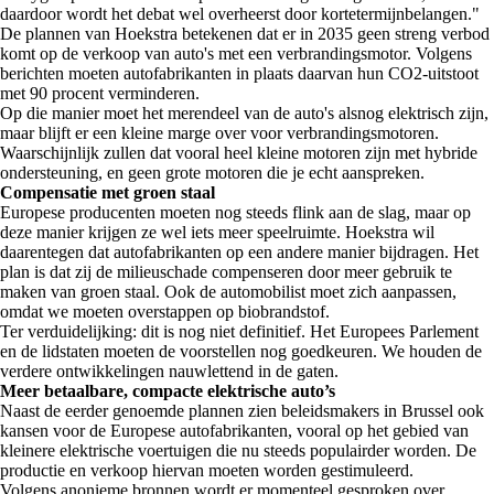
daardoor wordt het debat wel overheerst door kortetermijnbelangen."
De plannen van Hoekstra betekenen dat er in 2035 geen streng verbod
komt op de verkoop van auto's met een verbrandingsmotor. Volgens
berichten moeten autofabrikanten in plaats daarvan hun CO2-uitstoot
met 90 procent verminderen.
Op die manier moet het merendeel van de auto's alsnog elektrisch zijn,
maar blijft er een kleine marge over voor verbrandingsmotoren.
Waarschijnlijk zullen dat vooral heel kleine motoren zijn met hybride
ondersteuning, en geen grote motoren die je echt aanspreken.
Compensatie met groen staal
Europese producenten moeten nog steeds flink aan de slag, maar op
deze manier krijgen ze wel iets meer speelruimte. Hoekstra wil
daarentegen dat autofabrikanten op een andere manier bijdragen. Het
plan is dat zij de milieuschade compenseren door meer gebruik te
maken van groen staal. Ook de automobilist moet zich aanpassen,
omdat we moeten overstappen op biobrandstof.
Ter verduidelijking: dit is nog niet definitief. Het Europees Parlement
en de lidstaten moeten de voorstellen nog goedkeuren. We houden de
verdere ontwikkelingen nauwlettend in de gaten.
Meer betaalbare, compacte elektrische auto’s
Naast de eerder genoemde plannen zien beleidsmakers in Brussel ook
kansen voor de Europese autofabrikanten, vooral op het gebied van
kleinere elektrische voertuigen die nu steeds populairder worden. De
productie en verkoop hiervan moeten worden gestimuleerd.
Volgens anonieme bronnen wordt er momenteel gesproken over