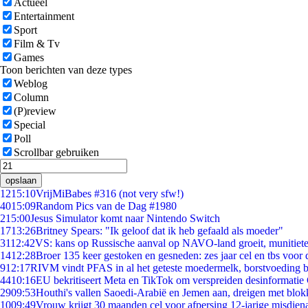
Actueel
Entertainment
Sport
Film & Tv
Games
Toon berichten van deze types
Weblog
Column
(P)review
Special
Poll
Scrollbar gebruiken
opslaan
12
15:10
VrijMiBabes #316 (not very sfw!)
40
15:09
Random Pics van de Dag #1980
2
15:00
Jesus Simulator komt naar Nintendo Switch
17
13:26
Britney Spears: "Ik geloof dat ik heb gefaald als moeder"
31
12:42
VS: kans op Russische aanval op NAVO-land groeit, munitiet
14
12:28
Broer 135 keer gestoken en gesneden: zes jaar cel en tbs voo
9
12:17
RIVM vindt PFAS in al het geteste moedermelk, borstvoeding bl
44
10:16
EU bekritiseert Meta en TikTok om verspreiden desinformatie
29
09:53
Houthi's vallen Saoedi-Arabië en Jemen aan, dreigen met blok
10
09:49
Vrouw krijgt 30 maanden cel voor afpersing 12-jarige misdiena