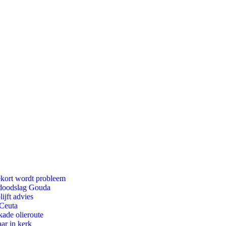
ekort wordt probleem
r doodslag Gouda
ijft advies
 Ceuta
kade olieroute
ar in kerk