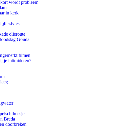
ekort wordt probleem
rdam
ar in kerk
ijft advies
kade olieroute
r doodslag Gouda
ongemerkt filmen
ij je intimideren?
uur
 leeg
agwater
pelschilmesje
an Breda
pen doorbreken'