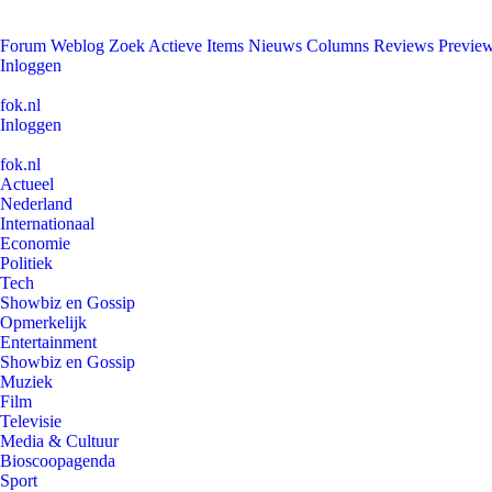
Forum
Weblog
Zoek
Actieve Items
Nieuws
Columns
Reviews
Previe
Inloggen
fok.nl
Inloggen
fok.nl
Actueel
Nederland
Internationaal
Economie
Politiek
Tech
Showbiz en Gossip
Opmerkelijk
Entertainment
Showbiz en Gossip
Muziek
Film
Televisie
Media & Cultuur
Bioscoopagenda
Sport