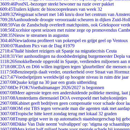
36
09:46
PostNL-bezorger steekt bewoner na ruzie over pakket
6
09:45
Trailers kijken: de bioscoopreleases van week 32
24
09:32
Wegpiraat scheurt met 146 km/u door het centrum van Amste
7
09:28
Aanhoudende droogte veroorzaakt scheuren in dijken Zuid-Hol
0
08:59
Van de Zandschulp overleeft matchpoints, ook Griekspoor verde
1
08:56
Excelsior opent seizoen met ruime zege op promovendus Camb
2
08:35
Nieuw te streamen in augustus
3
04:46
Niewiadoma profiteert van pokerspel en grijpt geel op Ventoux
35
00:07
Random Pics van de Dag #1979
27
18:47
Italië hindert reizigers uit Spanje na migratiecrisis Ceuta
24
18:31
Vier aanhoudingen na doodsbedreiging burgemeester Depla v
11
18:26
Smokkelbende opgerold in Spanje, verdienden miljoenen aan 
37
18:08
CDA en D66 willen ingrijpen tegen 'gluurbrillen' die mensen 
11
17:56
Benzineprijs daalt verder, onzekerheid over Straat van Hormuz b
42
17:47
Voedselprijzen wereldwijd op hoogste niveau in ruim drie jaar
23
07/08
Quake krijgt na 30 jaar een gratis uitbreiding
2
07/08
De FOK!Voetbalmanager 2026/2027 is begonnen
69
07/08
Meer agressie tegen een andersluidende politieke mening, laat j
31
07/08
Amsterdams dierenasiel DOA overspoeld met babykonijntjes
29
07/08
Kabinet geeft bedrijven geen compensatie voor schade door la
24
07/08
OM eist TBS tegen verwarde man die agenten stak met aardap
30
07/08
Tropische hitte keert zondag terug met lokaal 32 graden
30
07/08
Trump grijpt weer in op automatisch staatsburgerschap bij geb
56
07/08
Dikke Van Dale neemt 'vulvalippen' op: 'stigma op schaamlip
16
07/08
Meta krijgt half miljard boete voor mentale schade bij jongeren