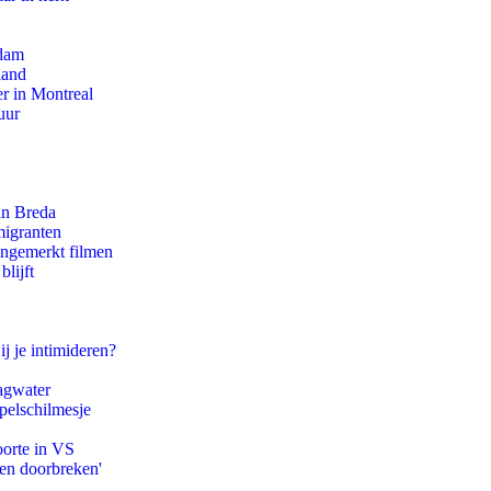
rdam
land
r in Montreal
uur
an Breda
migranten
ongemerkt filmen
lijft
ij je intimideren?
agwater
pelschilmesje
oorte in VS
pen doorbreken'