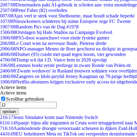
20
07/08
Denemarken pakt AI-gebruik in scholen aan: extra mondeling
25
07/08
Peter Faber (82) overleden
0
07/08
Ajax veel te sterk voor Shelbourne, maar houdt schade beperkt
1
07/08
Nieuwkomers schitteren bij ruime Europese zege FC Twente
19
07/08
Random Pics van de Dag #1978
15
06/08
Ontslagen bij Halo Studios na Campaign Evolved
19
06/08
PS5-doos waarschuwt voor einde fysieke games
2
06/08
Le Court wint na nerveuze finale, Pieterse derde
29
06/08
NPO-manager Menno de Boer geschorst na dickpic in groeps
40
06/08
Duitser (93) crasht met quad tegen boom, vier gewonden
47
06/08
Trump wil dat J.D. Vance hem in 2028 opvolgt
1
06/08
Lemmen boekt eerste profzege in zware Ronde van Polen-rit
24
06/08
'Zwarte weduwes' in Rusland trouwen soldaten voor overlijden
14
06/08
Zangeres en Idols-jurylid Jerney Kaagman op 79-jarige leeftij
10
06/08
Netflix-abonnees krijgen exclusieve early access tot uitgebreid
Actieve items
Actieve items
Scrollbar gebruiken
opslaan
2
16:17
Jesus Simulator komt naar Nintendo Switch
61
16:14
Spanje: bijna alle migranten in Ceuta weer teruggekeerd naar
7
16:10
Aanhoudende droogte veroorzaakt scheuren in dijken Zuid-Hol
44
16:09
EU bekritiseert Meta en TikTok om verspreiden desinformatie