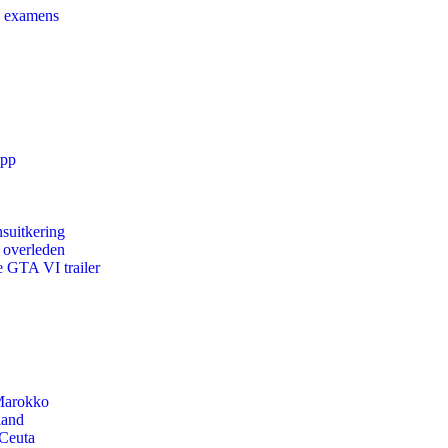
e examens
app
suitkering
d overleden
e GTA VI trailer
 Marokko
land
 Ceuta