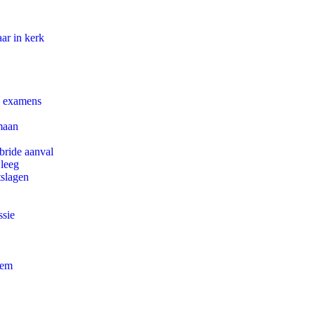
ar in kerk
e examens
maan
bride aanval
 leeg
tslagen
ssie
eem