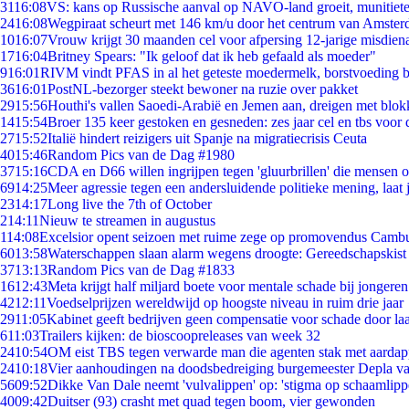
31
16:08
VS: kans op Russische aanval op NAVO-land groeit, munitiet
24
16:08
Wegpiraat scheurt met 146 km/u door het centrum van Amste
10
16:07
Vrouw krijgt 30 maanden cel voor afpersing 12-jarige misdiena
17
16:04
Britney Spears: "Ik geloof dat ik heb gefaald als moeder"
9
16:01
RIVM vindt PFAS in al het geteste moedermelk, borstvoeding bl
36
16:01
PostNL-bezorger steekt bewoner na ruzie over pakket
29
15:56
Houthi's vallen Saoedi-Arabië en Jemen aan, dreigen met blok
14
15:54
Broer 135 keer gestoken en gesneden: zes jaar cel en tbs voo
27
15:52
Italië hindert reizigers uit Spanje na migratiecrisis Ceuta
40
15:46
Random Pics van de Dag #1980
37
15:16
CDA en D66 willen ingrijpen tegen 'gluurbrillen' die mensen 
69
14:25
Meer agressie tegen een andersluidende politieke mening, laat j
23
14:17
Long live the 7th of October
2
14:11
Nieuw te streamen in augustus
1
14:08
Excelsior opent seizoen met ruime zege op promovendus Camb
60
13:58
Waterschappen slaan alarm wegens droogte: Gereedschapskist
37
13:13
Random Pics van de Dag #1833
16
12:43
Meta krijgt half miljard boete voor mentale schade bij jongeren
42
12:11
Voedselprijzen wereldwijd op hoogste niveau in ruim drie jaar
29
11:05
Kabinet geeft bedrijven geen compensatie voor schade door la
6
11:03
Trailers kijken: de bioscoopreleases van week 32
24
10:54
OM eist TBS tegen verwarde man die agenten stak met aardap
24
10:18
Vier aanhoudingen na doodsbedreiging burgemeester Depla v
56
09:52
Dikke Van Dale neemt 'vulvalippen' op: 'stigma op schaamlip
40
09:42
Duitser (93) crasht met quad tegen boom, vier gewonden