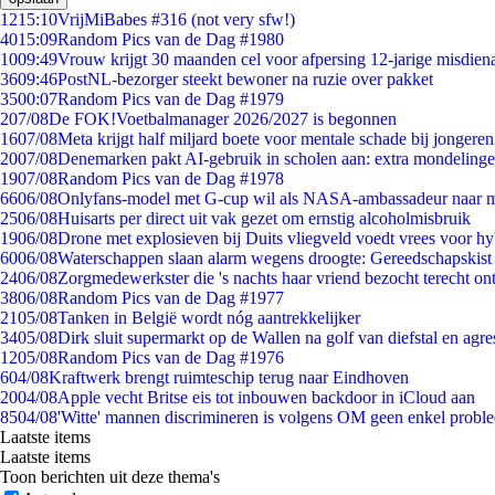
12
15:10
VrijMiBabes #316 (not very sfw!)
40
15:09
Random Pics van de Dag #1980
10
09:49
Vrouw krijgt 30 maanden cel voor afpersing 12-jarige misdiena
36
09:46
PostNL-bezorger steekt bewoner na ruzie over pakket
35
00:07
Random Pics van de Dag #1979
2
07/08
De FOK!Voetbalmanager 2026/2027 is begonnen
16
07/08
Meta krijgt half miljard boete voor mentale schade bij jongeren
20
07/08
Denemarken pakt AI-gebruik in scholen aan: extra mondeling
19
07/08
Random Pics van de Dag #1978
66
06/08
Onlyfans-model met G-cup wil als NASA-ambassadeur naar 
25
06/08
Huisarts per direct uit vak gezet om ernstig alcoholmisbruik
19
06/08
Drone met explosieven bij Duits vliegveld voedt vrees voor hy
60
06/08
Waterschappen slaan alarm wegens droogte: Gereedschapskist
24
06/08
Zorgmedewerkster die 's nachts haar vriend bezocht terecht on
38
06/08
Random Pics van de Dag #1977
21
05/08
Tanken in België wordt nóg aantrekkelijker
34
05/08
Dirk sluit supermarkt op de Wallen na golf van diefstal en agre
12
05/08
Random Pics van de Dag #1976
6
04/08
Kraftwerk brengt ruimteschip terug naar Eindhoven
20
04/08
Apple vecht Britse eis tot inbouwen backdoor in iCloud aan
85
04/08
'Witte' mannen discrimineren is volgens OM geen enkel probl
Laatste items
Laatste items
Toon berichten uit deze thema's