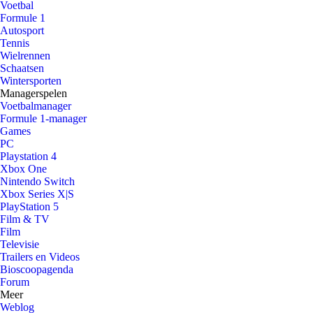
Voetbal
Formule 1
Autosport
Tennis
Wielrennen
Schaatsen
Wintersporten
Managerspelen
Voetbalmanager
Formule 1-manager
Games
PC
Playstation 4
Xbox One
Nintendo Switch
Xbox Series X|S
PlayStation 5
Film & TV
Film
Televisie
Trailers en Videos
Bioscoopagenda
Forum
Meer
Weblog