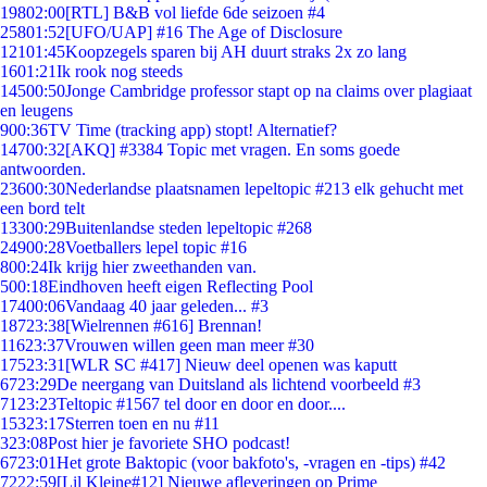
198
02:00
[RTL] B&B vol liefde 6de seizoen #4
258
01:52
[UFO/UAP] #16 The Age of Disclosure
121
01:45
Koopzegels sparen bij AH duurt straks 2x zo lang
16
01:21
Ik rook nog steeds
145
00:50
Jonge Cambridge professor stapt op na claims over plagiaat
en leugens
9
00:36
TV Time (tracking app) stopt! Alternatief?
147
00:32
[AKQ] #3384 Topic met vragen. En soms goede
antwoorden.
236
00:30
Nederlandse plaatsnamen lepeltopic #213 elk gehucht met
een bord telt
133
00:29
Buitenlandse steden lepeltopic #268
249
00:28
Voetballers lepel topic #16
8
00:24
Ik krijg hier zweethanden van.
5
00:18
Eindhoven heeft eigen Reflecting Pool
174
00:06
Vandaag 40 jaar geleden... #3
187
23:38
[Wielrennen #616] Brennan!
116
23:37
Vrouwen willen geen man meer #30
175
23:31
[WLR SC #417] Nieuw deel openen was kaputt
67
23:29
De neergang van Duitsland als lichtend voorbeeld #3
71
23:23
Teltopic #1567 tel door en door en door....
153
23:17
Sterren toen en nu #11
3
23:08
Post hier je favoriete SHO podcast!
67
23:01
Het grote Baktopic (voor bakfoto's, -vragen en -tips) #42
72
22:59
[Lil Kleine#12] Nieuwe afleveringen op Prime