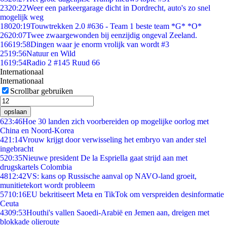
23
20:22
Weer een parkeergarage dicht in Dordrecht, auto's zo snel
mogelijk weg
180
20:19
Touwtrekken 2.0 #636 - Team 1 beste team *G* *O*
26
20:07
Twee zwaargewonden bij eenzijdig ongeval Zeeland.
166
19:58
Dingen waar je enorm vrolijk van wordt #3
25
19:56
Natuur en Wild
16
19:54
Radio 2 #145 Ruud 66
Internationaal
Internationaal
Scrollbar gebruiken
opslaan
6
23:46
Hoe 30 landen zich voorbereiden op mogelijke oorlog met
China en Noord-Korea
4
21:14
Vrouw krijgt door verwisseling het embryo van ander stel
ingebracht
5
20:35
Nieuwe president De la Espriella gaat strijd aan met
drugskartels Colombia
48
12:42
VS: kans op Russische aanval op NAVO-land groeit,
munitietekort wordt probleem
57
10:16
EU bekritiseert Meta en TikTok om verspreiden desinformatie
Ceuta
43
09:53
Houthi's vallen Saoedi-Arabië en Jemen aan, dreigen met
blokkade olieroute