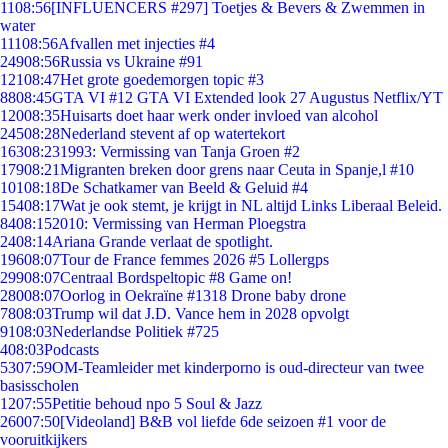
11
08:56
[INFLUENCERS #297] Toetjes & Bevers & Zwemmen in
water
111
08:56
Afvallen met injecties #4
249
08:56
Russia vs Ukraine #91
121
08:47
Het grote goedemorgen topic #3
88
08:45
GTA VI #12 GTA VI Extended look 27 Augustus Netflix/YT
120
08:35
Huisarts doet haar werk onder invloed van alcohol
245
08:28
Nederland stevent af op watertekort
163
08:23
1993: Vermissing van Tanja Groen #2
179
08:21
Migranten breken door grens naar Ceuta in Spanje,l #10
101
08:18
De Schatkamer van Beeld & Geluid #4
154
08:17
Wat je ook stemt, je krijgt in NL altijd Links Liberaal Beleid.
84
08:15
2010: Vermissing van Herman Ploegstra
24
08:14
Ariana Grande verlaat de spotlight.
196
08:07
Tour de France femmes 2026 #5 Lollergps
299
08:07
Centraal Bordspeltopic #8 Game on!
280
08:07
Oorlog in Oekraïne #1318 Drone baby drone
78
08:03
Trump wil dat J.D. Vance hem in 2028 opvolgt
91
08:03
Nederlandse Politiek #725
4
08:03
Podcasts
53
07:59
OM-Teamleider met kinderporno is oud-directeur van twee
basisscholen
12
07:55
Petitie behoud npo 5 Soul & Jazz
260
07:50
[Videoland] B&B vol liefde 6de seizoen #1 voor de
vooruitkijkers