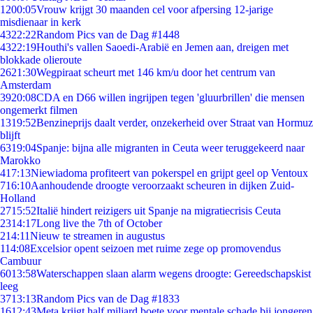
12
00:05
Vrouw krijgt 30 maanden cel voor afpersing 12-jarige
misdienaar in kerk
43
22:22
Random Pics van de Dag #1448
43
22:19
Houthi's vallen Saoedi-Arabië en Jemen aan, dreigen met
blokkade olieroute
26
21:30
Wegpiraat scheurt met 146 km/u door het centrum van
Amsterdam
39
20:08
CDA en D66 willen ingrijpen tegen 'gluurbrillen' die mensen
ongemerkt filmen
13
19:52
Benzineprijs daalt verder, onzekerheid over Straat van Hormuz
blijft
63
19:04
Spanje: bijna alle migranten in Ceuta weer teruggekeerd naar
Marokko
4
17:13
Niewiadoma profiteert van pokerspel en grijpt geel op Ventoux
7
16:10
Aanhoudende droogte veroorzaakt scheuren in dijken Zuid-
Holland
27
15:52
Italië hindert reizigers uit Spanje na migratiecrisis Ceuta
23
14:17
Long live the 7th of October
2
14:11
Nieuw te streamen in augustus
1
14:08
Excelsior opent seizoen met ruime zege op promovendus
Cambuur
60
13:58
Waterschappen slaan alarm wegens droogte: Gereedschapskist
leeg
37
13:13
Random Pics van de Dag #1833
16
12:43
Meta krijgt half miljard boete voor mentale schade bij jongeren