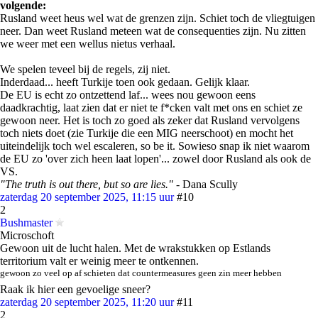
volgende:
Rusland weet heus wel wat de grenzen zijn. Schiet toch de vliegtuigen
neer. Dan weet Rusland meteen wat de consequenties zijn. Nu zitten
we weer met een wellus nietus verhaal.
We spelen teveel bij de regels, zij niet.
Inderdaad... heeft Turkije toen ook gedaan. Gelijk klaar.
De EU is echt zo ontzettend laf... wees nou gewoon eens
daadkrachtig, laat zien dat er niet te f*cken valt met ons en schiet ze
gewoon neer. Het is toch zo goed als zeker dat Rusland vervolgens
toch niets doet (zie Turkije die een MIG neerschoot) en mocht het
uiteindelijk toch wel escaleren, so be it. Sowieso snap ik niet waarom
de EU zo 'over zich heen laat lopen'... zowel door Rusland als ook de
VS.
"The truth is out there, but so are lies."
- Dana Scully
zaterdag 20 september 2025, 11:15 uur
#10
2
Bushmaster
Microschoft
Gewoon uit de lucht halen. Met de wrakstukken op Estlands
territorium valt er weinig meer te ontkennen.
gewoon zo veel op af schieten dat countermeasures geen zin meer hebben
Raak ik hier een gevoelige sneer?
zaterdag 20 september 2025, 11:20 uur
#11
2