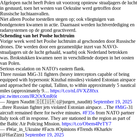
Afgelopen nacht heeft Polen uit voorzorg opnieuw straaljagers de lucht
in gestuurd, toen het westen van Oekraïne werd getroffen door
Russische luchtaanvallen.
Niet alleen Poolse toestellen stegen op; ook vliegtuigen van
bondgenoten kwamen in actie. Daarnaast werden luchtverdediging en
radarsystemen op de grond geactiveerd.
Schending van het Poolse luchtruim
Vorige week werd het Poolse luchtruim al geschonden door Russische
drones. Die werden door een gezamenlijke inzet van NAVO-
straaljagers uit de lucht gehaald, waarbij ook Nederland betrokken
was. Brokstukken kwamen neer in verschillende dorpen in het oosten
van Polen.
Serious escalation on NATO's eastern flank.
Three russian MiG-31 fighters (heavy interceptors capable of being
equipped with hypersonic Kinzhal missiles) violated Estonian airspace
and approached the capital, Tallinn, to within approximately 5 nautical
miles (approximately 9…
https://t.co/nL0VXZ8fxx
pic.twitter.com/JR2OrXmR6t
— Jürgen Nauditt 🇩🇪🇺🇦 (@jurgen_nauditt)
September 19, 2025
..three Russian fighter jets violated Estonian airspace. ..The
#MiG
-31
aircraft remained there for twelve minutes.
#F35s
from NATO partner
Italy took off in response. They are stationed in the region as part of
the Baltic Air Policing Mission.
https://t.co/Obem4PeTY7
— #War_in_Ukraine #Facts #Opinions #Trends #Kharkiv
(@HarZizn)
September 19, 2025