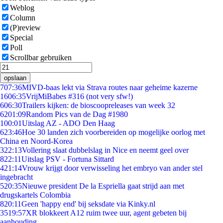
Weblog
Column
(P)review
Special
Poll
Scrollbar gebruiken
opslaan
7
07:36
MIVD-baas lekt via Strava routes naar geheime kazerne
16
06:35
VrijMiBabes #316 (not very sfw!)
6
06:30
Trailers kijken: de bioscoopreleases van week 32
62
01:09
Random Pics van de Dag #1980
1
00:01
Uitslag AZ - ADO Den Haag
6
23:46
Hoe 30 landen zich voorbereiden op mogelijke oorlog met
China en Noord-Korea
3
22:13
Vollering slaat dubbelslag in Nice en neemt geel over
8
22:11
Uitslag PSV - Fortuna Sittard
4
21:14
Vrouw krijgt door verwisseling het embryo van ander stel
ingebracht
5
20:35
Nieuwe president De la Espriella gaat strijd aan met
drugskartels Colombia
8
20:11
Geen 'happy end' bij seksdate via Kinky.nl
35
19:57
XR blokkeert A12 ruim twee uur, agent gebeten bij
aanhouding