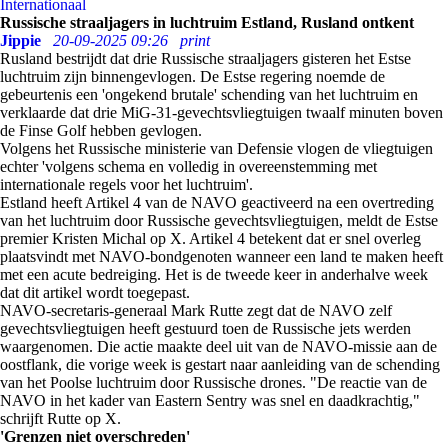
Internationaal
Russische straaljagers in luchtruim Estland, Rusland ontkent
Jippie
20-09-2025 09:26
print
Rusland bestrijdt dat drie Russische straaljagers gisteren het Estse
luchtruim zijn binnengevlogen. De Estse regering noemde de
gebeurtenis een 'ongekend brutale' schending van het luchtruim en
verklaarde dat drie MiG-31-gevechtsvliegtuigen twaalf minuten boven
de Finse Golf hebben gevlogen.
Volgens het Russische ministerie van Defensie vlogen de vliegtuigen
echter 'volgens schema en volledig in overeenstemming met
internationale regels voor het luchtruim'.
Estland heeft Artikel 4 van de NAVO geactiveerd na een overtreding
van het luchtruim door Russische gevechtsvliegtuigen, meldt de Estse
premier Kristen Michal op X. Artikel 4 betekent dat er snel overleg
plaatsvindt met NAVO-bondgenoten wanneer een land te maken heeft
met een acute bedreiging. Het is de tweede keer in anderhalve week
dat dit artikel wordt toegepast.
NAVO-secretaris-generaal Mark Rutte zegt dat de NAVO zelf
gevechtsvliegtuigen heeft gestuurd toen de Russische jets werden
waargenomen. Die actie maakte deel uit van de NAVO-missie aan de
oostflank, die vorige week is gestart naar aanleiding van de schending
van het Poolse luchtruim door Russische drones. "De reactie van de
NAVO in het kader van Eastern Sentry was snel en daadkrachtig,"
schrijft Rutte op X.
'Grenzen niet overschreden'