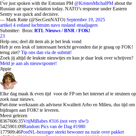
I’ve just spoken with the Estonian PM
@KristenMichalPM
about the
Russian air space violation today. NATO’s response under Eastern
Sentry was quick and decisive.
— Mark Rutte (@SecGenNATO)
September 19, 2025
artikel 4
estland
luchtruim
navo
rusland
straaljagers
Submitter:
Bron:
RTL Nieuws / BNR / FOK!
23
Help ons; deel dit item als je het leuk vond
Heb je een leuk of interessant bericht gevonden dat je graag op FOK!
terug ziet?
Tip ons dan via de submit!
Zoek jij altijd de leukste nieuwtjes en kun je daar leuk over schrijven?
Meld je aan als nieuwsposter!
Jippie
Elke dag maak ik even tijd voor de FP om het internet af te struinen op
zoek naar nieuws.
Part-time werkzaam als adviseur Kwaliteit Arbo en Milieu, dus tijd om
bijdragen aan FOK! te leveren.
Meest gelezen
83676
06:35
VrijMiBabes #316 (not very sfw!)
54259
01:09
Random Pics van de Dag #1980
1779
09:46
PostNL-bezorger steekt bewoner na ruzie over pakket