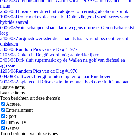
66
06/08
Onlyfans-model met G-cup wil als NASA-ambassadeur naar
maan
25
06/08
Huisarts per direct uit vak gezet om ernstig alcoholmisbruik
19
06/08
Drone met explosieven bij Duits vliegveld voedt vrees voor
hybride aanval
60
06/08
Waterschappen slaan alarm wegens droogte: Gereedschapskist
leeg
24
06/08
Zorgmedewerkster die 's nachts haar vriend bezocht terecht
ontslagen
38
06/08
Random Pics van de Dag #1977
21
05/08
Tanken in België wordt nóg aantrekkelijker
34
05/08
Dirk sluit supermarkt op de Wallen na golf van diefstal en
agressie
12
05/08
Random Pics van de Dag #1976
6
04/08
Kraftwerk brengt ruimteschip terug naar Eindhoven
20
04/08
Apple vecht Britse eis tot inbouwen backdoor in iCloud aan
Laatste items
Laatste items
Toon berichten uit deze thema's
Actueel
Entertainment
Sport
Film & Tv
Games
Toon berichten van deze types