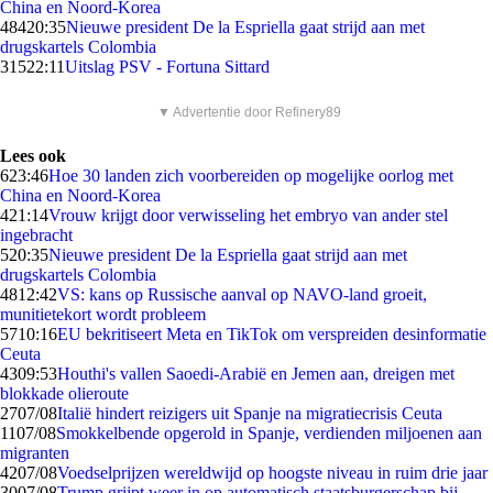
China en Noord-Korea
484
20:35
Nieuwe president De la Espriella gaat strijd aan met
drugskartels Colombia
315
22:11
Uitslag PSV - Fortuna Sittard
▼ Advertentie door Refinery89
Lees ook
6
23:46
Hoe 30 landen zich voorbereiden op mogelijke oorlog met
China en Noord-Korea
4
21:14
Vrouw krijgt door verwisseling het embryo van ander stel
ingebracht
5
20:35
Nieuwe president De la Espriella gaat strijd aan met
drugskartels Colombia
48
12:42
VS: kans op Russische aanval op NAVO-land groeit,
munitietekort wordt probleem
57
10:16
EU bekritiseert Meta en TikTok om verspreiden desinformatie
Ceuta
43
09:53
Houthi's vallen Saoedi-Arabië en Jemen aan, dreigen met
blokkade olieroute
27
07/08
Italië hindert reizigers uit Spanje na migratiecrisis Ceuta
11
07/08
Smokkelbende opgerold in Spanje, verdienden miljoenen aan
migranten
42
07/08
Voedselprijzen wereldwijd op hoogste niveau in ruim drie jaar
30
07/08
Trump grijpt weer in op automatisch staatsburgerschap bij