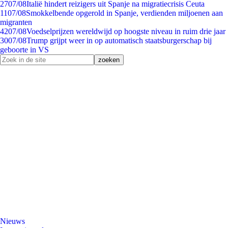
27
07/08
Italië hindert reizigers uit Spanje na migratiecrisis Ceuta
11
07/08
Smokkelbende opgerold in Spanje, verdienden miljoenen aan
migranten
42
07/08
Voedselprijzen wereldwijd op hoogste niveau in ruim drie jaar
30
07/08
Trump grijpt weer in op automatisch staatsburgerschap bij
geboorte in VS
Nieuws