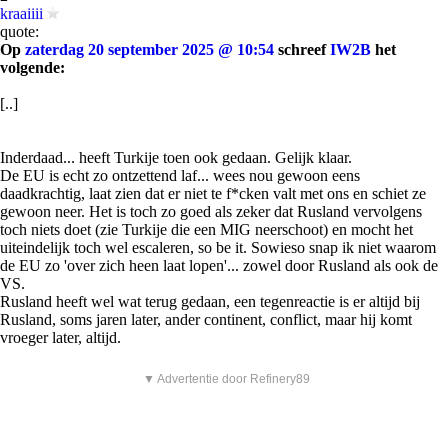
kraaiiii
quote:
Op
zaterdag 20 september 2025 @ 10:54
schreef
IW2B
het
volgende:
[..]
Inderdaad... heeft Turkije toen ook gedaan. Gelijk klaar.
De EU is echt zo ontzettend laf... wees nou gewoon eens
daadkrachtig, laat zien dat er niet te f*cken valt met ons en schiet ze
gewoon neer. Het is toch zo goed als zeker dat Rusland vervolgens
toch niets doet (zie Turkije die een MIG neerschoot) en mocht het
uiteindelijk toch wel escaleren, so be it. Sowieso snap ik niet waarom
de EU zo 'over zich heen laat lopen'... zowel door Rusland als ook de
VS.
Rusland heeft wel wat terug gedaan, een tegenreactie is er altijd bij
Rusland, soms jaren later, ander continent, conflict, maar hij komt
vroeger later, altijd.
▼ Advertentie door Refinery89