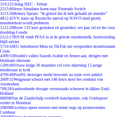
3
19:21
Uitslag NEC - Telstar
22
15:00
Jesus Simulator komt naar Nintendo Switch
31
13:26
Britney Spears: "Ik geloof dat ik heb gefaald als moeder"
48
12:42
VS: kans op Russische aanval op NAVO-land groeit,
munitietekort wordt probleem
12
12:28
Broer 135 keer gestoken en gesneden: zes jaar cel en tbs voor
doodslag Gouda
21
12:17
RIVM vindt PFAS in al de geteste moedermelk, borstvoeding
blijft advies
57
10:16
EU bekritiseert Meta en TikTok om verspreiden desinformatie
Ceuta
43
09:53
Houthi's vallen Saoedi-Arabië en Jemen aan, dreigen met
blokkade olieroute
12
09:49
Vrouw krijgt 30 maanden cel voor afpersing 12-jarige
misdienaar in kerk
47
09:46
PostNL-bezorger steekt bewoner na ruzie over pakket
26
09:32
Wegpiraat scheurt met 146 km/u door het centrum van
Amsterdam
7
09:28
Aanhoudende droogte veroorzaakt scheuren in dijken Zuid-
Holland
0
08/08
Van de Zandschulp overleeft matchpoints, ook Griekspoor
verder in Montreal
1
08/08
Excelsior opent seizoen met ruime zege op promovendus
Cambuur
2
08/08
Nieuw te streamen in augustus