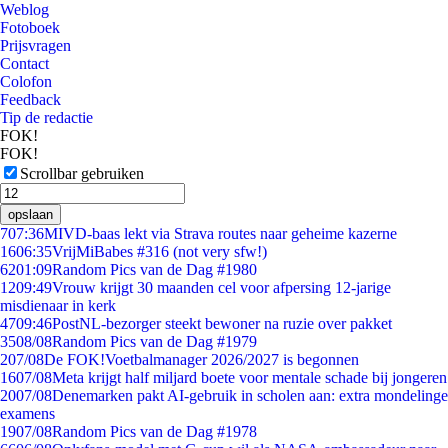
Weblog
Fotoboek
Prijsvragen
Contact
Colofon
Feedback
Tip de redactie
FOK!
FOK!
Scrollbar gebruiken
opslaan
7
07:36
MIVD-baas lekt via Strava routes naar geheime kazerne
16
06:35
VrijMiBabes #316 (not very sfw!)
62
01:09
Random Pics van de Dag #1980
12
09:49
Vrouw krijgt 30 maanden cel voor afpersing 12-jarige
misdienaar in kerk
47
09:46
PostNL-bezorger steekt bewoner na ruzie over pakket
35
08/08
Random Pics van de Dag #1979
2
07/08
De FOK!Voetbalmanager 2026/2027 is begonnen
16
07/08
Meta krijgt half miljard boete voor mentale schade bij jongeren
20
07/08
Denemarken pakt AI-gebruik in scholen aan: extra mondelinge
examens
19
07/08
Random Pics van de Dag #1978