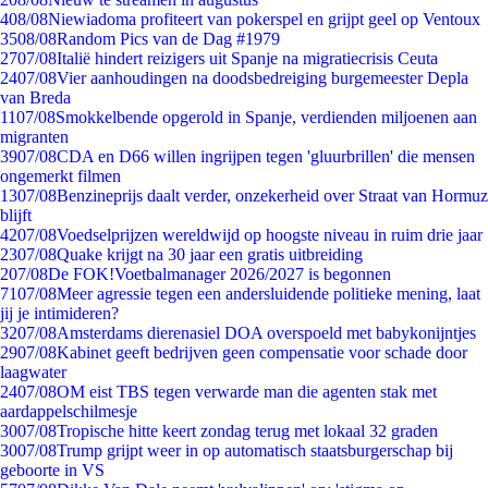
4
08/08
Niewiadoma profiteert van pokerspel en grijpt geel op Ventoux
35
08/08
Random Pics van de Dag #1979
27
07/08
Italië hindert reizigers uit Spanje na migratiecrisis Ceuta
24
07/08
Vier aanhoudingen na doodsbedreiging burgemeester Depla
van Breda
11
07/08
Smokkelbende opgerold in Spanje, verdienden miljoenen aan
migranten
39
07/08
CDA en D66 willen ingrijpen tegen 'gluurbrillen' die mensen
ongemerkt filmen
13
07/08
Benzineprijs daalt verder, onzekerheid over Straat van Hormuz
blijft
42
07/08
Voedselprijzen wereldwijd op hoogste niveau in ruim drie jaar
23
07/08
Quake krijgt na 30 jaar een gratis uitbreiding
2
07/08
De FOK!Voetbalmanager 2026/2027 is begonnen
71
07/08
Meer agressie tegen een andersluidende politieke mening, laat
jij je intimideren?
32
07/08
Amsterdams dierenasiel DOA overspoeld met babykonijntjes
29
07/08
Kabinet geeft bedrijven geen compensatie voor schade door
laagwater
24
07/08
OM eist TBS tegen verwarde man die agenten stak met
aardappelschilmesje
30
07/08
Tropische hitte keert zondag terug met lokaal 32 graden
30
07/08
Trump grijpt weer in op automatisch staatsburgerschap bij
geboorte in VS