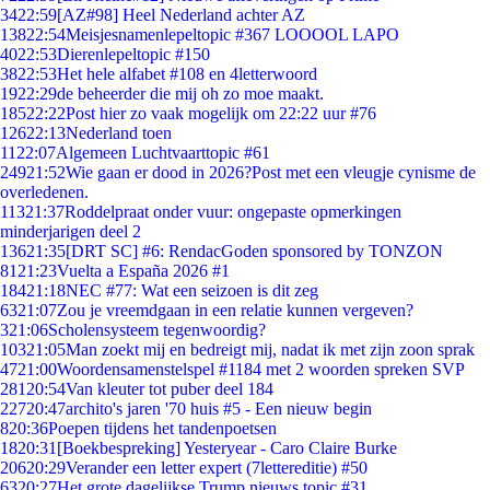
34
22:59
[AZ#98] Heel Nederland achter AZ
138
22:54
Meisjesnamenlepeltopic #367 LOOOOL LAPO
40
22:53
Dierenlepeltopic #150
38
22:53
Het hele alfabet #108 en 4letterwoord
19
22:29
de beheerder die mij oh zo moe maakt.
185
22:22
Post hier zo vaak mogelijk om 22:22 uur #76
126
22:13
Nederland toen
11
22:07
Algemeen Luchtvaarttopic #61
249
21:52
Wie gaan er dood in 2026?Post met een vleugje cynisme de
overledenen.
113
21:37
Roddelpraat onder vuur: ongepaste opmerkingen
minderjarigen deel 2
136
21:35
[DRT SC] #6: RendacGoden sponsored by TONZON
81
21:23
Vuelta a España 2026 #1
184
21:18
NEC #77: Wat een seizoen is dit zeg
63
21:07
Zou je vreemdgaan in een relatie kunnen vergeven?
3
21:06
Scholensysteem tegenwoordig?
103
21:05
Man zoekt mij en bedreigt mij, nadat ik met zijn zoon sprak
47
21:00
Woordensamenstelspel #1184 met 2 woorden spreken SVP
281
20:54
Van kleuter tot puber deel 184
227
20:47
archito's jaren '70 huis #5 - Een nieuw begin
8
20:36
Poepen tijdens het tandenpoetsen
18
20:31
[Boekbespreking] Yesteryear - Caro Claire Burke
206
20:29
Verander een letter expert (7lettereditie) #50
63
20:27
Het grote dagelijkse Trump nieuws topic #31