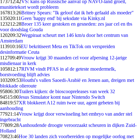
1737
12:42
VS: kans op Russische aanval op NAVO-land groeit,
munitietekort wordt probleem
1678
13:26
Britney Spears: "Ik geloof dat ik heb gefaald als moeder"
1350
20:11
Geen 'happy end' bij seksdate via Kinky.nl
1232
12:28
Broer 135 keer gestoken en gesneden: zes jaar cel en tbs
voor doodslag Gouda
1202
09:32
Wegpiraat scheurt met 146 km/u door het centrum van
Amsterdam
1139
10:16
EU bekritiseert Meta en TikTok om verspreiden
desinformatie Ceuta
1127
09:49
Vrouw krijgt 30 maanden cel voor afpersing 12-jarige
misdienaar in kerk
1058
12:17
RIVM vindt PFAS in al de geteste moedermelk,
borstvoeding blijft advies
1032
09:53
Houthi's vallen Saoedi-Arabië en Jemen aan, dreigen met
blokkade olieroute
958
06:30
Trailers kijken: de bioscoopreleases van week 32
945
15:00
Jesus Simulator komt naar Nintendo Switch
848
19:57
XR blokkeert A12 ruim twee uur, agent gebeten bij
aanhouding
779
21:14
Vrouw krijgt door verwisseling het embryo van ander stel
ingebracht
778
09:28
Aanhoudende droogte veroorzaakt scheuren in dijken Zuid-
Holland
708
23:46
Hoe 30 landen zich voorbereiden op mogelijke oorlog met