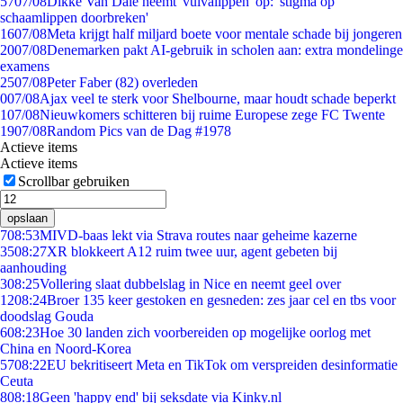
57
07/08
Dikke Van Dale neemt 'vulvalippen' op: 'stigma op
schaamlippen doorbreken'
16
07/08
Meta krijgt half miljard boete voor mentale schade bij jongeren
20
07/08
Denemarken pakt AI-gebruik in scholen aan: extra mondelinge
examens
25
07/08
Peter Faber (82) overleden
0
07/08
Ajax veel te sterk voor Shelbourne, maar houdt schade beperkt
1
07/08
Nieuwkomers schitteren bij ruime Europese zege FC Twente
19
07/08
Random Pics van de Dag #1978
Actieve items
Actieve items
Scrollbar gebruiken
opslaan
7
08:53
MIVD-baas lekt via Strava routes naar geheime kazerne
35
08:27
XR blokkeert A12 ruim twee uur, agent gebeten bij
aanhouding
3
08:25
Vollering slaat dubbelslag in Nice en neemt geel over
12
08:24
Broer 135 keer gestoken en gesneden: zes jaar cel en tbs voor
doodslag Gouda
6
08:23
Hoe 30 landen zich voorbereiden op mogelijke oorlog met
China en Noord-Korea
57
08:22
EU bekritiseert Meta en TikTok om verspreiden desinformatie
Ceuta
8
08:18
Geen 'happy end' bij seksdate via Kinky.nl