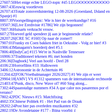
276
07:50
Het enige echte LEGO-topic #45 LEGOOOOOOOOOOO
58
07:43
Eeuwig voortleven
267
07:43
Totale zonsverduistering 12-08-2026 (Groenland, IJsland en
Spanje) #1
88
07:39
Voorspellingstopic: Wie is hier de weerkundige? #16
195
07:36
[Live Eredivisie #1786] We zijn begonnen!
70
07:36
Huisarts verkracht vrouw.
6
07:27
Hoeveel geld spendeer jij aan je beginnende relatie?
282
07:26
[CRE SC #160] Op naar de zomer!!
79
07:01
Franky en Coen bakken friet in Oekraïne - Volg ze hier! #3
19
06:43
Managarm's boerderij deel #5.1
78
06:40
[IndyCar] #115 We're in Nashville Tennessee
169
06:37
Traditioneel tekenen #6; met honden
2
06:36
[Dagboek] Veel aan hoofd - Deel 28
41
06:23
Horrorfilms #33: Halloween
34
06:12
Astronomie in de Achtertuin #6
112
04:42
[FOK!Voetbalmanager 2026/2027] #1 We zijn er weer
299
04:18
[AMV] VS #1312 spammers van de internationale rechtsorde
214
03:47
Punk, disco, New Wave of? #60 Sing along...
73
02:44
Spaanstalige nummers #34 A que calor nos pasaremos por el
verano?
78
02:42
PDC Nieuws #15: Matchfixing
46
02:35
Chinese Politiek #1 - Het Pad van de Draak
282
02:24
Post hier pas overleden muzikanten #32
28
02:19
De Avondetappe #177 - Bijna voorbij :(