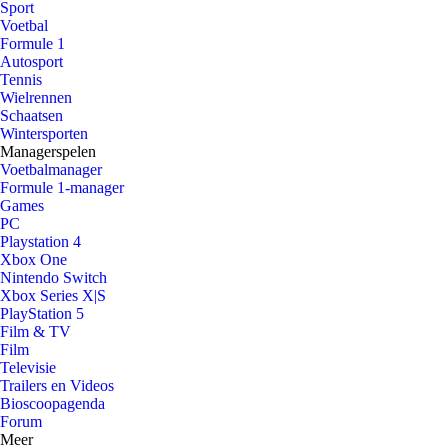
Sport
Voetbal
Formule 1
Autosport
Tennis
Wielrennen
Schaatsen
Wintersporten
Managerspelen
Voetbalmanager
Formule 1-manager
Games
PC
Playstation 4
Xbox One
Nintendo Switch
Xbox Series X|S
PlayStation 5
Film & TV
Film
Televisie
Trailers en Videos
Bioscoopagenda
Forum
Meer