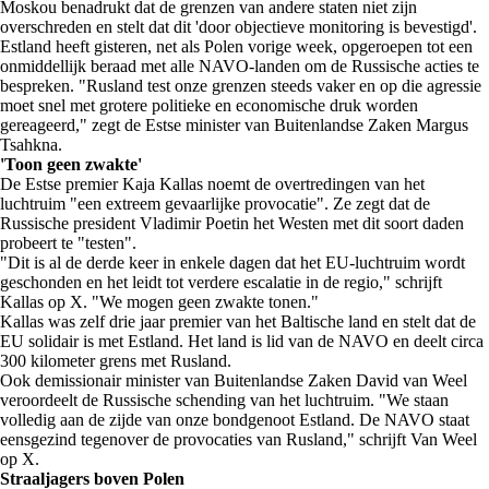
Moskou benadrukt dat de grenzen van andere staten niet zijn
overschreden en stelt dat dit 'door objectieve monitoring is bevestigd'.
Estland heeft gisteren, net als Polen vorige week, opgeroepen tot een
onmiddellijk beraad met alle NAVO-landen om de Russische acties te
bespreken. "Rusland test onze grenzen steeds vaker en op die agressie
moet snel met grotere politieke en economische druk worden
gereageerd," zegt de Estse minister van Buitenlandse Zaken Margus
Tsahkna.
'Toon geen zwakte'
De Estse premier Kaja Kallas noemt de overtredingen van het
luchtruim "een extreem gevaarlijke provocatie". Ze zegt dat de
Russische president Vladimir Poetin het Westen met dit soort daden
probeert te "testen".
"Dit is al de derde keer in enkele dagen dat het EU-luchtruim wordt
geschonden en het leidt tot verdere escalatie in de regio," schrijft
Kallas op X. "We mogen geen zwakte tonen."
Kallas was zelf drie jaar premier van het Baltische land en stelt dat de
EU solidair is met Estland. Het land is lid van de NAVO en deelt circa
300 kilometer grens met Rusland.
Ook demissionair minister van Buitenlandse Zaken David van Weel
veroordeelt de Russische schending van het luchtruim. "We staan
volledig aan de zijde van onze bondgenoot Estland. De NAVO staat
eensgezind tegenover de provocaties van Rusland," schrijft Van Weel
op X.
Straaljagers boven Polen