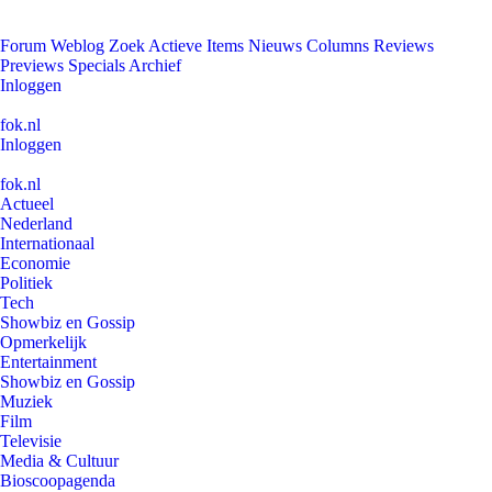
Forum
Weblog
Zoek
Actieve Items
Nieuws
Columns
Reviews
Previews
Specials
Archief
Inloggen
fok.nl
Inloggen
fok.nl
Actueel
Nederland
Internationaal
Economie
Politiek
Tech
Showbiz en Gossip
Opmerkelijk
Entertainment
Showbiz en Gossip
Muziek
Film
Televisie
Media & Cultuur
Bioscoopagenda