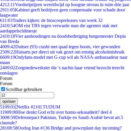
42
12:11
Voedselprijzen wereldwijd op hoogste niveau in ruim drie jaar
29
11:05
Kabinet geeft bedrijven geen compensatie voor schade door
laagwater
6
11:03
Trailers kijken: de bioscoopreleases van week 32
24
10:54
OM eist TBS tegen verwarde man die agenten stak met
aardappelschilmesje
24
10:18
Vier aanhoudingen na doodsbedreiging burgemeester Depla
van Breda
40
09:42
Duitser (93) crasht met quad tegen boom, vier gewonden
25
09:22
Huisarts per direct uit vak gezet om ernstig alcoholmisbruik
66
09:19
Onlyfans-model met G-cup wil als NASA-ambassadeur naar
maan
24
09:02
Zorgmedewerkster die 's nachts haar vriend bezocht terecht
ontslagen
Forum
Forum
Scrollbar gebruiken
opslaan
51
09:01
[Netflix #210] TUDUM
119
09:00
Hoe denkt God echt over homo-seksualiteit? deel 4
30
08:59
Defensiepact Pakistan, Turkije en Saudi-Arabië bevat art.5
clausule?
281
08:58
Oorlog Iran #136 Bridge and powerplant day incoming?