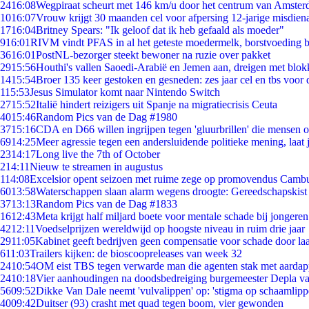
24
16:08
Wegpiraat scheurt met 146 km/u door het centrum van Amste
10
16:07
Vrouw krijgt 30 maanden cel voor afpersing 12-jarige misdiena
17
16:04
Britney Spears: "Ik geloof dat ik heb gefaald als moeder"
9
16:01
RIVM vindt PFAS in al het geteste moedermelk, borstvoeding bl
36
16:01
PostNL-bezorger steekt bewoner na ruzie over pakket
29
15:56
Houthi's vallen Saoedi-Arabië en Jemen aan, dreigen met blok
14
15:54
Broer 135 keer gestoken en gesneden: zes jaar cel en tbs voo
1
15:53
Jesus Simulator komt naar Nintendo Switch
27
15:52
Italië hindert reizigers uit Spanje na migratiecrisis Ceuta
40
15:46
Random Pics van de Dag #1980
37
15:16
CDA en D66 willen ingrijpen tegen 'gluurbrillen' die mensen 
69
14:25
Meer agressie tegen een andersluidende politieke mening, laat j
23
14:17
Long live the 7th of October
2
14:11
Nieuw te streamen in augustus
1
14:08
Excelsior opent seizoen met ruime zege op promovendus Camb
60
13:58
Waterschappen slaan alarm wegens droogte: Gereedschapskist
37
13:13
Random Pics van de Dag #1833
16
12:43
Meta krijgt half miljard boete voor mentale schade bij jongeren
42
12:11
Voedselprijzen wereldwijd op hoogste niveau in ruim drie jaar
29
11:05
Kabinet geeft bedrijven geen compensatie voor schade door la
6
11:03
Trailers kijken: de bioscoopreleases van week 32
24
10:54
OM eist TBS tegen verwarde man die agenten stak met aardap
24
10:18
Vier aanhoudingen na doodsbedreiging burgemeester Depla v
56
09:52
Dikke Van Dale neemt 'vulvalippen' op: 'stigma op schaamlip
40
09:42
Duitser (93) crasht met quad tegen boom, vier gewonden