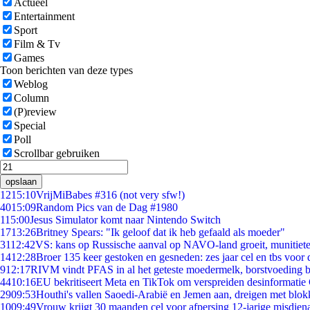
Actueel
Entertainment
Sport
Film & Tv
Games
Toon berichten van deze types
Weblog
Column
(P)review
Special
Poll
Scrollbar gebruiken
opslaan
12
15:10
VrijMiBabes #316 (not very sfw!)
40
15:09
Random Pics van de Dag #1980
1
15:00
Jesus Simulator komt naar Nintendo Switch
17
13:26
Britney Spears: "Ik geloof dat ik heb gefaald als moeder"
31
12:42
VS: kans op Russische aanval op NAVO-land groeit, munitiet
14
12:28
Broer 135 keer gestoken en gesneden: zes jaar cel en tbs voo
9
12:17
RIVM vindt PFAS in al het geteste moedermelk, borstvoeding bl
44
10:16
EU bekritiseert Meta en TikTok om verspreiden desinformatie
29
09:53
Houthi's vallen Saoedi-Arabië en Jemen aan, dreigen met blok
10
09:49
Vrouw krijgt 30 maanden cel voor afpersing 12-jarige misdiena