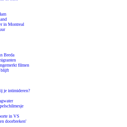
rdam
land
r in Montreal
uur
an Breda
migranten
ongemerkt filmen
lijft
ij je intimideren?
agwater
pelschilmesje
oorte in VS
pen doorbreken'