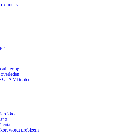
e examens
app
suitkering
d overleden
e GTA VI trailer
 Marokko
land
 Ceuta
ekort wordt probleem