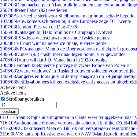
20
07/08
Denemarken pakt AI-gebruik in scholen aan: extra mondeling
25
07/08
Peter Faber (82) overleden
0
07/08
Ajax veel te sterk voor Shelbourne, maar houdt schade beperkt
1
07/08
Nieuwkomers schitteren bij ruime Europese zege FC Twente
19
07/08
Random Pics van de Dag #1978
15
06/08
Ontslagen bij Halo Studios na Campaign Evolved
19
06/08
PS5-doos waarschuwt voor einde fysieke games
2
06/08
Le Court wint na nerveuze finale, Pieterse derde
29
06/08
NPO-manager Menno de Boer geschorst na dickpic in groeps
40
06/08
Duitser (93) crasht met quad tegen boom, vier gewonden
47
06/08
Trump wil dat J.D. Vance hem in 2028 opvolgt
1
06/08
Lemmen boekt eerste profzege in zware Ronde van Polen-rit
24
06/08
'Zwarte weduwes' in Rusland trouwen soldaten voor overlijden
14
06/08
Zangeres en Idols-jurylid Jerney Kaagman op 79-jarige leeftij
10
06/08
Netflix-abonnees krijgen exclusieve early access tot uitgebreid
Actieve items
Actieve items
Scrollbar gebruiken
opslaan
61
16:14
Spanje: bijna alle migranten in Ceuta weer teruggekeerd naar
7
16:10
Aanhoudende droogte veroorzaakt scheuren in dijken Zuid-Hol
44
16:09
EU bekritiseert Meta en TikTok om verspreiden desinformatie
31
16:08
VS: kans op Russische aanval op NAVO-land groeit, munitiet