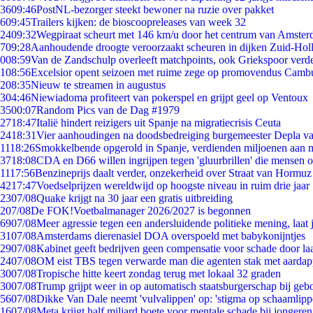
36
09:46
PostNL-bezorger steekt bewoner na ruzie over pakket
6
09:45
Trailers kijken: de bioscoopreleases van week 32
24
09:32
Wegpiraat scheurt met 146 km/u door het centrum van Amste
7
09:28
Aanhoudende droogte veroorzaakt scheuren in dijken Zuid-Hol
0
08:59
Van de Zandschulp overleeft matchpoints, ook Griekspoor verde
1
08:56
Excelsior opent seizoen met ruime zege op promovendus Camb
2
08:35
Nieuw te streamen in augustus
3
04:46
Niewiadoma profiteert van pokerspel en grijpt geel op Ventoux
35
00:07
Random Pics van de Dag #1979
27
18:47
Italië hindert reizigers uit Spanje na migratiecrisis Ceuta
24
18:31
Vier aanhoudingen na doodsbedreiging burgemeester Depla v
11
18:26
Smokkelbende opgerold in Spanje, verdienden miljoenen aan 
37
18:08
CDA en D66 willen ingrijpen tegen 'gluurbrillen' die mensen 
11
17:56
Benzineprijs daalt verder, onzekerheid over Straat van Hormuz b
42
17:47
Voedselprijzen wereldwijd op hoogste niveau in ruim drie jaar
23
07/08
Quake krijgt na 30 jaar een gratis uitbreiding
2
07/08
De FOK!Voetbalmanager 2026/2027 is begonnen
69
07/08
Meer agressie tegen een andersluidende politieke mening, laat j
31
07/08
Amsterdams dierenasiel DOA overspoeld met babykonijntjes
29
07/08
Kabinet geeft bedrijven geen compensatie voor schade door la
24
07/08
OM eist TBS tegen verwarde man die agenten stak met aardap
30
07/08
Tropische hitte keert zondag terug met lokaal 32 graden
30
07/08
Trump grijpt weer in op automatisch staatsburgerschap bij geb
56
07/08
Dikke Van Dale neemt 'vulvalippen' op: 'stigma op schaamlip
16
07/08
Meta krijgt half miljard boete voor mentale schade bij jongeren