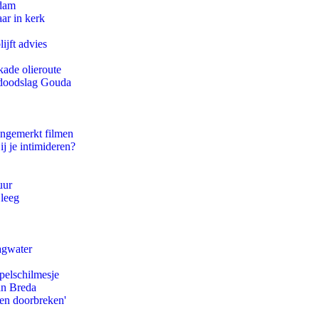
rdam
ar in kerk
ijft advies
kade olieroute
r doodslag Gouda
ongemerkt filmen
ij je intimideren?
uur
 leeg
agwater
pelschilmesje
an Breda
pen doorbreken'