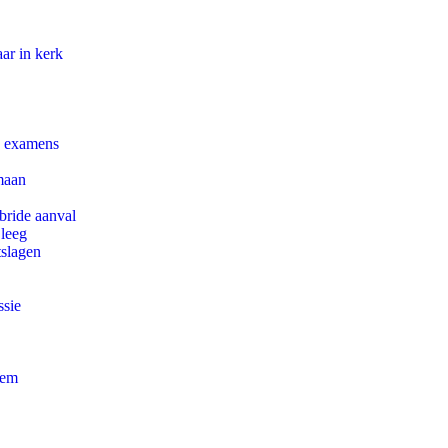
ar in kerk
e examens
maan
bride aanval
 leeg
tslagen
ssie
eem