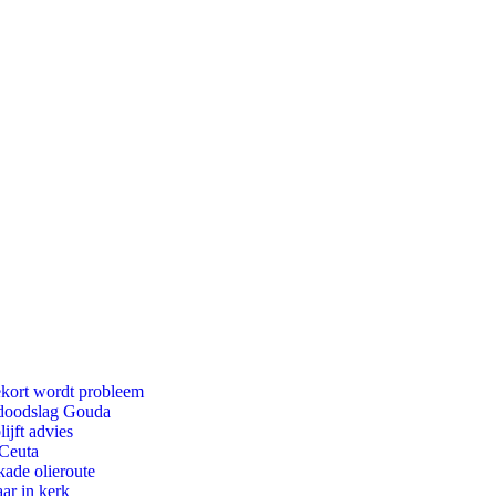
ekort wordt probleem
r doodslag Gouda
ijft advies
 Ceuta
kade olieroute
ar in kerk