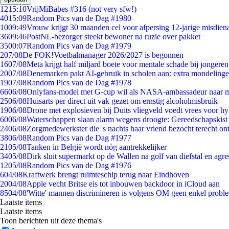
12
15:10
VrijMiBabes #316 (not very sfw!)
40
15:09
Random Pics van de Dag #1980
10
09:49
Vrouw krijgt 30 maanden cel voor afpersing 12-jarige misdiena
36
09:46
PostNL-bezorger steekt bewoner na ruzie over pakket
35
00:07
Random Pics van de Dag #1979
2
07/08
De FOK!Voetbalmanager 2026/2027 is begonnen
16
07/08
Meta krijgt half miljard boete voor mentale schade bij jongeren
20
07/08
Denemarken pakt AI-gebruik in scholen aan: extra mondeling
19
07/08
Random Pics van de Dag #1978
66
06/08
Onlyfans-model met G-cup wil als NASA-ambassadeur naar 
25
06/08
Huisarts per direct uit vak gezet om ernstig alcoholmisbruik
19
06/08
Drone met explosieven bij Duits vliegveld voedt vrees voor hy
60
06/08
Waterschappen slaan alarm wegens droogte: Gereedschapskist
24
06/08
Zorgmedewerkster die 's nachts haar vriend bezocht terecht on
38
06/08
Random Pics van de Dag #1977
21
05/08
Tanken in België wordt nóg aantrekkelijker
34
05/08
Dirk sluit supermarkt op de Wallen na golf van diefstal en agre
12
05/08
Random Pics van de Dag #1976
6
04/08
Kraftwerk brengt ruimteschip terug naar Eindhoven
20
04/08
Apple vecht Britse eis tot inbouwen backdoor in iCloud aan
85
04/08
'Witte' mannen discrimineren is volgens OM geen enkel probl
Laatste items
Laatste items
Toon berichten uit deze thema's