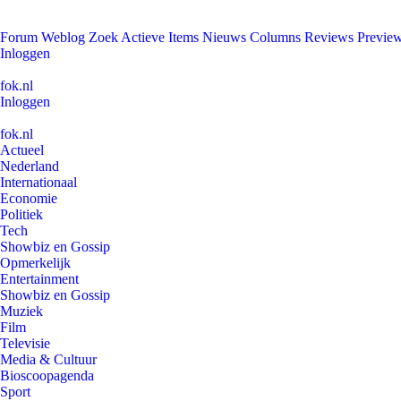
Forum
Weblog
Zoek
Actieve Items
Nieuws
Columns
Reviews
Previe
Inloggen
fok.nl
Inloggen
fok.nl
Actueel
Nederland
Internationaal
Economie
Politiek
Tech
Showbiz en Gossip
Opmerkelijk
Entertainment
Showbiz en Gossip
Muziek
Film
Televisie
Media & Cultuur
Bioscoopagenda
Sport