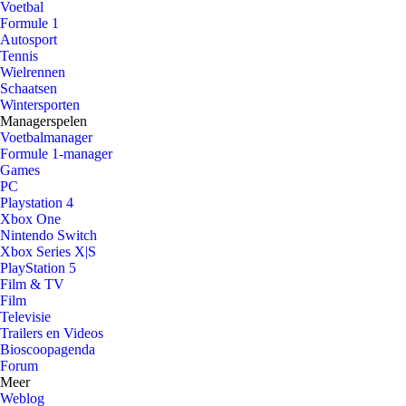
Voetbal
Formule 1
Autosport
Tennis
Wielrennen
Schaatsen
Wintersporten
Managerspelen
Voetbalmanager
Formule 1-manager
Games
PC
Playstation 4
Xbox One
Nintendo Switch
Xbox Series X|S
PlayStation 5
Film & TV
Film
Televisie
Trailers en Videos
Bioscoopagenda
Forum
Meer
Weblog